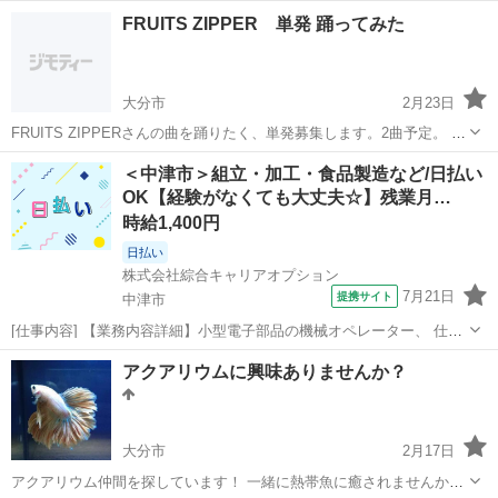
大分
大分市
その他
夜中
FRUITS ZIPPER 単発 踊ってみた
大分市
2月23日
FRUITS ZIPPERさんの曲を踊りたく、単発募集します。2曲予定。 大
分市内での撮影になります。 少しでも気になるかたはDMお願い致し
大分
大分市
その他
単発
＜中津市＞組立・加工・食品製造など/日払い
ます。 【撮影曲】 ・かがみ ・フルーツバスケット 【募集内容】 活
OK【経験がなくても大丈夫☆】残業月…
動...
時給1,400円
日払い
株式会社綜合キャリアオプション
7月21日
提携サイト
中津市
[仕事内容] 【業務内容詳細】小型電子部品の機械オペレーター、 仕分
け、 外観検査、 選別。 一部PCに数字や文字の入力業務もあり。 【取
大分
中津市
工場
アクアリウムに興味ありませんか？
扱製品情報】小型センサ、 ポテンショメータ― 。＋お仕事探しはコン
シェルスタッフにお...
大分市
2月17日
アクアリウム仲間を探しています！ 一緒に熱帯魚に癒されませんか？