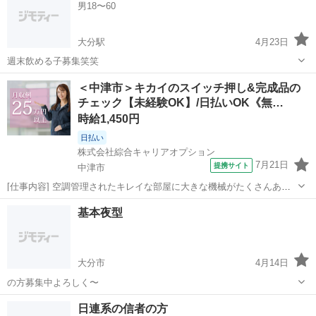
男18〜60
OK！ お茶でもしながらたくさん語...
大分駅
4月23日
週末飲める子募集笑笑
大分
大分市
大分駅
その他
＜中津市＞キカイのスイッチ押し&完成品の
チェック【未経験OK】/日払いOK《無…
時給1,450円
日払い
株式会社綜合キャリアオプション
7月21日
提携サイト
中津市
[仕事内容] 空調管理されたキレイな部屋に大きな機械がたくさんあ
り、 その機械にウェハー(CDのような円盤型)と呼ばれる製品を入れ
大分
中津市
工場
基本夜型
て、 所定の手順に沿ってタッチパネルやスイッチを押す作業です！ 完
成品のチェックもあり！ 。...
大分市
4月14日
の方募集中よろしく〜
大分
大分市
その他
日連系の信者の方