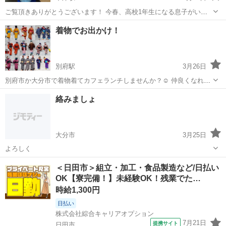
ご覧頂きありがとうございます！ 今春、高校1年生になる息子がいる
のですが、 中学生基礎レベルの英語を教えて頂ける先生を 募集してい
大分
中津市
中津駅
その他
レベル
着物でお出かけ！
ます。 家の近くの上毛町、吉富町、中津市、豊前市 で探しています。
家に来て頂いてもいいですし...
別府駅
3月26日
別府市か大分市で着物着てカフェランチしませんか？☺ 仲良くなれた
らそのメンバーでお出かけとかもしたいですね☺ 単純に着物が好きな
大分
別府市
別府駅
その他
ランチ
絡みましょ
ので着物着て数人で出かけたい感じです☺
大分市
3月25日
よろしく
大分
大分市
その他
＜日田市＞組立・加工・食品製造など/日払い
OK【寮完備！】未経験OK！残業でた…
時給1,300円
日払い
株式会社綜合キャリアオプション
7月21日
提携サイト
日田市