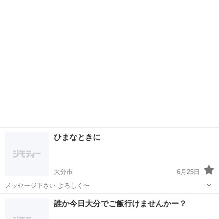
ト、漫談などのお笑いをやってみたい方は是非一緒に活動してみませ
大分
大分市
その他
お笑い
んか？ 相方募集中の方やその他パフォーマンス（モノマネ、パントマ
イム、腹話術、大道芸、喜劇...
ひまなときに
大分市
6月25日
メッセージ下さい よろしく〜
大分
大分市
その他
誰か今日大分でご飯行けませんかー？