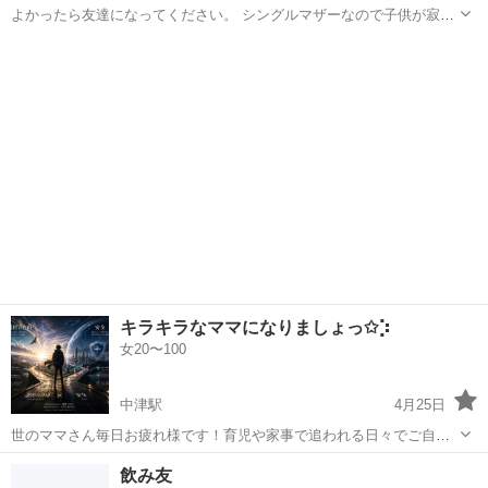
よかったら友達になってください。 シングルマザーなので子供が寂し
がらないよう一緒に過ごせるような関係になれると嬉しいです。
大分
中津市
中津駅
その他
シングルマザー
キラキラなママになりましょっ✩︎⡱
女20〜100
中津駅
4月25日
世のママさん毎日お疲れ様です！育児や家事で追われる日々でご自分
の事を考える時間ありますか？ 世のママがめちゃhappyになれる様、
大分
中津市
中津駅
その他
ママ
飲み友
気楽にお話ができればと思います！おひとり様ずつでも複数人でも