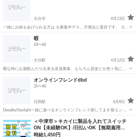
大分市
4月13日
一緒にお経をあげられる方は を募集中デス。方便品と題目です。 ヨロ
シクお願いします!
大分
大分市
その他
募集中
暇
18〜60
大分駅
4月12日
暇な時にお酒飲んだり出来る友達募集、もちろん容姿とか色々気にし
ない感じで楽しく
大分
大分市
大分駅
その他
オンラインフレンドdbd
25〜40
日田駅
4月8日
DeadbyDaylight一緒に遊べるオンラインフレンド探してます😆エンジ
ョイ勢で楽しく遊びたいです。 メッセージお待ちしてます
大分
大分市
日田駅
その他
オンライン
＜中津市＞キカイに製品を入れてスイッチ
ON【未経験OK】/日払いOK【無期雇用…
時給1,450円