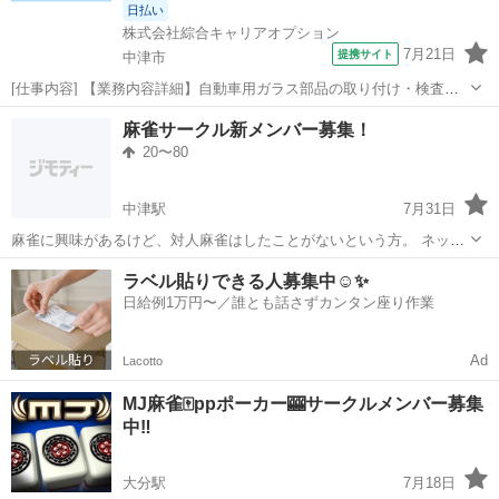
日払い
株式会社綜合キャリアオプション
7月21日
提携サイト
中津市
[仕事内容] 【業務内容詳細】自動車用ガラス部品の取り付け・検査・
仕上げをしていただきます。 重いものはMAX10kg位です。 【取扱製
大分
中津市
工場
麻雀サークル新メンバー募集！
品情報】自動車ガラス製品 。＋お仕事探しはコンシェルスタッフにお
20〜80
まかせ＋。 あなたの...
中津駅
7月31日
麻雀に興味があるけど、対人麻雀はしたことがないという方。 ネット
麻雀がメインの方もお気軽に参加出来る麻雀サークルです。 中津、豊
大分
中津市
中津駅
その他
サークル
ラベル貼りできる人募集中☺️✨
後高田、行橋地区の方々に参加してもらっていて県北支部だけで私を
日給例1万円〜／誰とも話さずカンタン座り作業
含めて15名います。 会費等はあり...
Ad
Lacotto
MJ麻雀🀄ppポーカー🎰サークルメンバー募集
中‼️
大分駅
7月18日