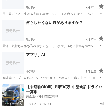
亀川駅
7月12日
長い間ずっと、生きる意味や幸せについて向き合ってきた。 その中で
気づいたのは、私の幸せは“誰かを喜ばせ、誰かの役に立ち、必要とさ
大分
別府市
亀川駅
その他
何もしたくない時がありますか？
れること”にあるということだ。 ただ、今の自分の力まだまだ足りな
い、 だからこそ、もっと強くなり...
亀川駅
7月12日
最近、気持ちが落ち込みやすくなっています。 4月に仕事を辞めてか
ら、ほとんど寝て過ごす日が多く、働きたい気持ちはあるのに体がつ
大分
別府市
亀川駅
その他
アプリ、AI
いてきません。 この状態をどう整えていけばいいのか悩んでいます。
中津駅
7月11日
今独学でアプリを作成しています 今は一つ目がほぼ出来上がって実際
に使ってから修正していくところまできています 確かにややこしいけ
大分
中津市
中津駅
その他
【未経験OK🚚】月収30万↑中型免許ドライバ
どAIを使って二人三脚で励まし合いながらやってます 同じ様な方いま
ー募集
したら アドバイスや意見交換し...
完全週休2日で安定転職
Ad
ドライバーダイレクト