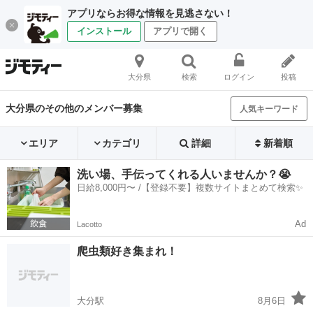
アプリならお得な情報を見逃さない！
インストール
アプリで開く
大分県
検索
ログイン
投稿
大分県のその他のメンバー募集
人気キーワード
エリア
カテゴリ
詳細
新着順
洗い場、手伝ってくれる人いませんか？😭
日給8,000円〜 /【登録不要】複数サイトまとめて検索✨
Ad
Lacotto
爬虫類好き集まれ！
大分駅
8月6日