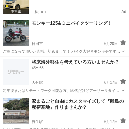
Ad
（株）ICT
モンキー125&ミニバイクツーリング！
日田市
6月20日
ご覧になって頂いた皆様、初めまして！ バイク大好きモンキチです！
プロフにも書いてありますが、この度、モンキー125を購入し楽しく乗
大分
日田市
その他
将来海外移住を考えている方いませんか？
っております。そこで、一緒に楽しく走って頂ける方々を募集しま
45〜65
す！ 男性女性問いません！年齢...
大分駅
6月17日
定年後またはリモートワーク可能な方、50代だけどアーリーリタイヤ
して、物価の安い国に長期、短期、期限付きでなどで、近い将来移住
大分
大分市
大分駅
その他
海外
家まるごと自由にカスタマイズして『離島の
を考えている方いませんか？ いろいろ情報交換出来たらいいなと思い
秘密基地』作りませんか？
ます。 海外移住の本気度高めの方か...
狩生駅
6月17日