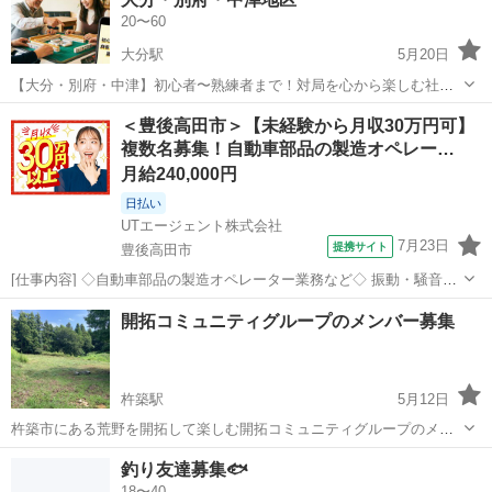
20〜60
大分駅
5月20日
【大分・別府・中津】初心者〜熟練者まで！対局を心から楽しむ社会
人麻雀サークルリニューアル！ 「本物の牌を触ってみたい初心者」か
大分
大分市
大分駅
その他
サークル
＜豊後高田市＞【未経験から月収30万円可】
ら「対局を極めたい経験者」まで。 当サークルは、純粋に麻雀を愛す
複数名募集！自動車部品の製造オペレー…
るメンバーが集まり、より...
月給240,000円
日払い
UTエージェント株式会社
7月23日
提携サイト
豊後高田市
[仕事内容] ◇自動車部品の製造オペレーター業務など◇ 振動・騒音を
低減する自動車用防振ゴムの製造をしています！ ほとんどの方が未経
大分
豊後高田市
工場
開拓コミュニティグループのメンバー募集
験からのスタートなので安心♪ お任せするのは手のひらサイズのゴム
部品です！ ☆機械操作...
杵築駅
5月12日
杵築市にある荒野を開拓して楽しむ開拓コミュニティグループのメン
バー募集です！ 杵築市八坂の山の中に広大な草木や竹が鬱蒼とした荒
大分
杵築市
杵築駅
その他
コミュニティ
釣り友達募集🐟
野を所有してます。 先祖の墓が隅っこにあるので、仕事の休みに週に
18〜40