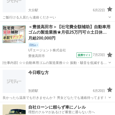
大分駅
6月22日
ご飯行ける人居たら連絡くださーい
大分
大分市
大分駅
その他
＜豊後高田市＞【社宅費全額補助】自動車用
ゴムの製造業務★月収25万円可☆土日休…
月給200,000円
日払い
UTエージェント株式会社
7月23日
提携サイト
豊後高田市
[仕事内容] ☆☆自動車用ゴムの製造業務☆☆ 振動・騒音を低減するた
めの自動車用防振ゴムを製造しています♪ タッチパネルで機械を操作
大分
豊後高田市
工場
今日暇な方
しての加工や その後の検査などの業務をお任せします！ ◎異業種から
転職した先輩が多数活...
別府駅
6月20日
良かったら温泉でも行きませんか？ 男女どなたでも連絡待ってます！
大分
別府市
別府駅
その他
自社ローンに頼らず車にノレル
理想のクルマがあるけど審査に通らない方へ