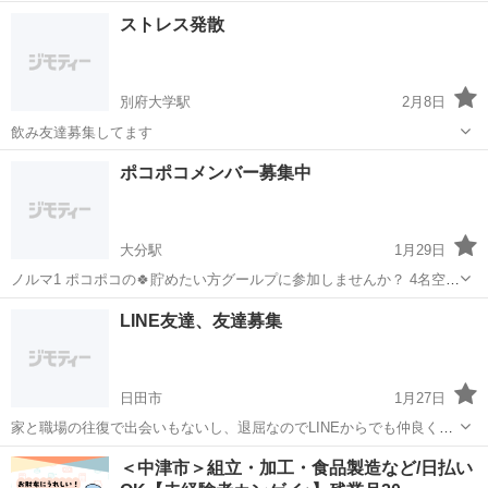
手頃に始められるボトルアクアリウムなどもありますので、初心者の
大分
大分市
その他
ストレス発散
方でも始められます！ 私はベタの飼育を主にしてます。 その他にコリ
ドラス、ヌマエビ等飼育して...
別府大学駅
2月8日
飲み友達募集してます
大分
別府市
別府大学駅
その他
ストレス
ポコポコメンバー募集中
大分駅
1月29日
ノルマ1 ポコポコの🍀貯めたい方グールプに参加しませんか？ 4名空き
が出ました。 毎日ランキングから🍀送信出来る方募集中です。 少しル
大分
大分市
大分駅
その他
ポコポコ
LINE友達、友達募集
ールはありますが当方で優しく教えますので安心してくださいね♪♪♪
日田市
1月27日
家と職場の往復で出会いもないし、退屈なのでLINEからでも仲良くな
れたら嬉しいです。 趣味は１人カラオケとスイーツ巡りですが、何か
大分
日田市
その他
趣味
＜中津市＞組立・加工・食品製造など/日払い
ワクワクする新しい趣味を作りたいとも思ってます。よかったら気軽