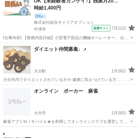
OK【未経験者カンゲイ♪】残業月20…
にメッセージください。
時給1,400円
日払い
株式会社綜合キャリアオプション
7月21日
提携サイト
中津市
[仕事内容] 【業務内容詳細】小型電子部品の機械オペレーター、 仕分
け、 外観検査、 選別。 一部PCに数字や文字の入力業務もあり。 【取
大分
中津市
工場
ダイエット仲間募集♩.•
扱製品情報】小型センサ、 ポテンショメータ― 。＋お仕事探しはコン
シェルスタッフにお...
大分駅
1月26日
大分市内でダイエットされている方や 健康に気をつけている方…… 減
量の方法、身体にいい事、その他 情報共有 ゆる〜く励まし合いながら
大分
大分市
大分駅
その他
仲間
オンライン ポーカー 麻雀
ダイエットに励みませんか？ 私は主に食事に気を使っています。 アッ
プしてるものもダ...
大分市
1月26日
麻雀アプリＭＪモバイル★を利用してオンラインクラブを運営してい
ます。 ルールはアリアリ、ナシナシ両方ご用意しています。(3人麻雀)
大分
大分市
その他
オンライン
在籍総数１0０名程のクラブになります。 朝方～夜中、２４時間稼働