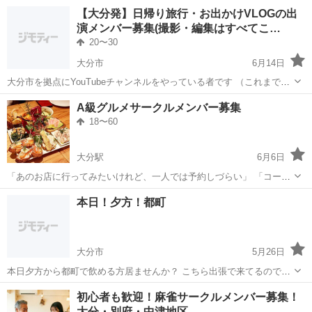
めの自動車用防振ゴムを扱います！ 手のひらサイズで軽量の製品です
大分
豊後高田市
工場
【大分発】日帰り旅行・お出かけVLOGの出
◎ ＜具体的には…＞ ◆出来上がった製品の外観検査 →目視検査のお
演メンバー募集(撮影・編集はすべてこ…
仕事です！ 詳細につ...
20〜30
大分市
6月14日
大分市を拠点にYouTubeチャンネルをやっている者です （これまでの
活動： https://www.youtube.com/@加古川放浪者さん ）。 最近大分に
大分
大分市
その他
VLOG
A級グルメサークルメンバー募集
移住したのですが、せっかくなので県内の観光地や、ちょっ...
18〜60
大分駅
6月6日
「あのお店に行ってみたいけれど、一人では予約しづらい」 「コース
料理を色々な種類シェアして楽しみたい」 そんな想いを持つ、食べる
大分
大分市
大分駅
その他
サークル
本日！夕方！都町
ことが大好きな社会人のためのグルメサークルです。 ​現在、20代〜50
代の幅広い年代の...
大分市
5月26日
本日夕方から都町で飲める方居ませんか？ こちら出張で来てるので右
も左もわかりませんがよろしくお願いします。
大分
大分市
その他
初心者も歓迎！麻雀サークルメンバー募集！
大分・別府・中津地区