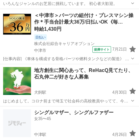
いろんなジャンルのお芝居に挑戦しています。 初心者大歓迎。
大分
大分市
その他
公民館
＜中津市＞パーツの組付け・プレスマシン操
作＊手当合計最大36万/日払いOK《毎…
時給1,430円
日払い
株式会社綜合キャリアオプション
7月21日
提携サイト
中津市
[仕事内容] 《車体を構成する骨格パーツや燃料タンクなどの製造》 ◆
電動工具を使って組付け ◆プレスマシンに部材をセットしてボタン操
大分
中津市
工場
地方創生に関心あって、ReHacQ見てたり、
作 。＋お仕事探しはコンシェルスタッフにおまかせ＋。 あなたのお仕
石丸伸二が好きな人募集
事探しをしっかりサポー...
犬飼駅
4月30日
はじめまして。コロナ前まで埼玉で社会科の高校教員やってて、今は
大分県内の会社で働いていたり、ボランティア活動やってます。 ボラ
大分
臼杵市
犬飼駅
その他
ボランティア活動
シングルマザー、シングルファザー
ンティア活動をやってて大分を盛り上げたいという人には結構出会え
女35〜45
ましたが、なかなかReHacQ見てた...
中津駅
4月26日