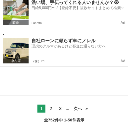
しています...
洗い場、手伝ってくれる人いませんか？😭
日給8,000円〜 /【登録不要】複数サイトまとめて検索✨
Ad
Lacotto
自社ローンに頼らず車にノレル
理想のクルマがあるけど審査に通らない方へ
Ad
（株）ICT
1
2
3
...
次へ
全752件中 1-50件表示