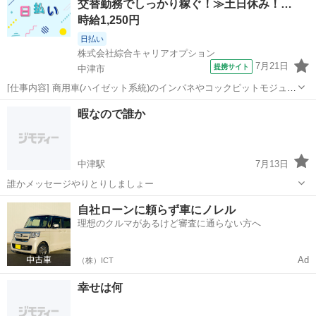
交替勤務でしっかり稼ぐ！≫土日休み！…
時給1,250円
日払い
株式会社綜合キャリアオプション
7月21日
提携サイト
中津市
[仕事内容] 商用車(ハイゼット系統)のインパネやコックピットモジュー
ルの成型・組立、 カーエアコンの成型・組立などをおまかせ！ 。＋お
大分
中津市
工場
暇なので誰か
仕事探しはコンシェルスタッフにおまかせ＋。 あなたのお仕事探しを
しっかりサポート！ ...
中津駅
7月13日
誰かメッセージやりとりしましょー
大分
中津市
中津駅
その他
自社ローンに頼らず車にノレル
理想のクルマがあるけど審査に通らない方へ
Ad
（株）ICT
幸せは何