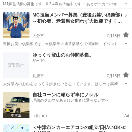
MJ麻雀 3麻の募集です！0.3 4麻も準備中です！ あとポーカーのオン
ラインも募集中😁 是非是非参加お願い致します🙇‍♀️✨️
大分
大分市
大分駅
その他
ポーカー
MC担当メンバー募集（豊後お笑い倶楽部）♪
～初心者、老若男女問わず大歓迎です！…
大分市
7月18日
豊後お笑い倶楽部では、当倶楽部の通常活動や主催講座、イベント出
演時の倶楽部ステージ、忘年会などの宴会（20歳未満の方は参加不
大分
大分市
その他
お笑い
ゆっくり登山のお仲間募集。
可）の進行を担当してくださる「ＭＣ担当メンバー」を大募集してお
30〜70
ります♪ 対象は、高校生以上で老...
別府市
7月18日
大分県内のお山をゆっくり歩きたいと思っています。はじめは高崎山
などのトレッキングからはじめる予定です。定年後のシニアの方も歓
大分
別府市
その他
自社ローンに頼らず車にノレル
迎です。のんびりお話ししながら行きましょう
理想のクルマがあるけど審査に通らない方へ
Ad
（株）ICT
＜中津市＞カーエアコンの組立/日払いOK≪