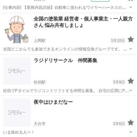
[仕事内容] 【業務内容詳細】自動車に使われるワイヤーハーネスの組
み付け作業。 製造ラインでの生産業務、 製造工程の改善(生産工法・
大分
日田市
工場
全国の塗装業 経営者・個人事業主・一人親方
新技術の検討)、 品質管理【取扱製品情報】ワイヤーハーネス 。＋お
さん 悩み共有しましょ
仕事探しはコンシェルスタ...
上岡駅
3月10日
全国どこからでも参加できるオンラインの情報交換グループです。 塗
装業の経営や一人親方としての働き方について、 ネット集客、客先と
大分
大分市
上岡駅
その他
一人親方
ラジドリサークル 仲間募集
の交渉、 見積価格や保証対応など、 一人で抱え込まずに話せる場があ
ればと思いませんか...
佐伯駅
3月9日
佐伯でPタイルでラジコンドリフトする仲間を募集。 自宅の広間にPタ
イルを敷き詰めて、簡易サーキットを 作りました。一緒にラジドリす
大分
佐伯市
佐伯駅
その他
仲間
夜中はひまだなー
る仲間が欲しいです。 平日の夜に走らせることが多いです。 日中も対
応可能です。よろしく...
大分市
3月6日
いま絡める人ー！