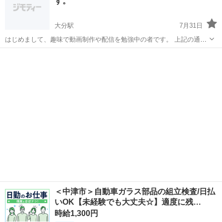
す。
番アットホームなアマ...
大分駅
7月31日
はじめまして、趣味で動画制作や配信を勉強中の者です。 上記の通り
最近YouTube ライブ配信やゲーム実況などに興味があり勉強をしてい
大分
大分市
大分駅
その他
ライブ配信
ます。 ただ自分がゲームなどをほとんどしないので自分が演者として
すると言うよりは誰かが...
＜中津市＞自動車ガラス部品の組立検査/日払
いOK【未経験でも大丈夫☆】適度に残…
時給1,300円