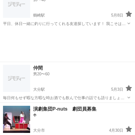
一回程度は山に行きコツコツと何...
鶴崎駅
5月8日
平日、休日一緒に釣りに行ってくれる友達探しています！ 我こそは釣
りバカと思う方よろしくお願いします🙏
大分
大分市
鶴崎駅
その他
釣りバカ
仲間
男20〜60
大分駅
5月3日
毎日何もせず暇な方暇な時お酒でも飲んで仕事の話でも語りましょう
特に仕事の話〜笑笑
大分
大分市
大分駅
その他
仲間
演劇集団P-nuts 劇団員募集
大分市
4月30日