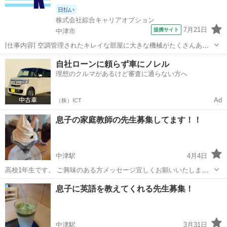
日払い
株式会社綜合キャリアオプション
7月21日
提携サイト
中津市
[仕事内容] 空調管理されたキレイな部屋に大きな機械がたくさんあ
り、 その機械にウェハー(CDのような円盤型)と呼ばれる製品を入れ
大分
中津市
工場
自社ローンに頼らず車にノレル
て、 所定の手順に沿ってタッチパネルやスイッチを押す作業です！ 完
理想のクルマがあるけど審査に通らない方へ
成品のチェックもあり！ 。...
Ad
（株）ICT
息子の家庭教師の先生募集してます！！
中津駅
4月4日
高校1年生です。 ご興味のある方メッセージ宜しくお願いいたしま
す！
大分
中津市
中津駅
その他
息子に英語を教えてくれる先生募集！
中津駅
3月31日