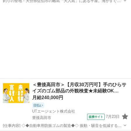
釣りの聖地・大分県佐伯市の離島「大入島」にある平屋。海がすぐ目
の前という最高のロケーションですが外装と庭は結構ボロボロ。とは
大分
佐伯市
狩生駅
その他
秘密基地
言え屋根と床がしっかりしたこの家を「自由にDIYして、自由に遊び倒
していい（釣りの休憩所やたまり場に...
＜豊後高田市＞【月収30万円可】手のひらサ
イズのゴム部品の外観検査★未経験OK…
月給240,000円
日払い
UTエージェント株式会社
7月23日
提携サイト
豊後高田市
[仕事内容] ◇◆自動車用防振ゴムの製造◆◇ 振動・騒音を低減するた