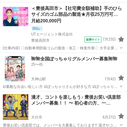
＜豊後高田市＞【社宅費全額補助】手のひら
サイズのゴム部品の製造★月収25万円可…
月給200,000円
日払い
UTエージェント株式会社
7月23日
提携サイト
豊後高田市
[仕事内容] ◇自動車用防振ゴムの製造・加工・検査作業◇ 大手企業の
関連会社◎ 手のひらサイズのゴム部品の製造！機械操作、仕上げ、検
大分
豊後高田市
工場
🌺🌺全国ぽっちゃりグルメンバー募集🌺🌺
査、箱詰めなど♪ ＜具体的には…＞ ◆ゴム加工 ・ゴム製品の原料を機
25〜45
械に投入 ・完成した...
天神山駅
7月4日
☑️素敵な出会い欲しい方 ☑️ぽっちゃりさんが好きな方 ☑️ぽっちゃりさ
ん 🍉グループ初心者でも安心に初められます🎶 みんなで楽しめる❤️ア
大分
別府市
天神山駅
その他
ぽっちゃり
漫才、コントを楽しもう♪ 豊後お笑い倶楽部
ットホームなグループです よかったらきてみてください🥺
メンバー募集！！ 〜 初心者の方、一…
大分市
6月27日
豊後お笑い倶楽部では、メンバーを大募集しております!! 漫才やコン