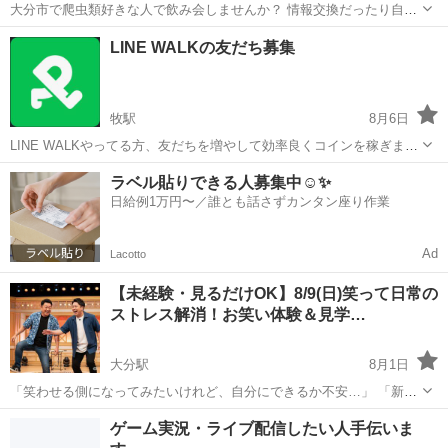
大分市で爬虫類好きな人で飲み会しませんか？ 情報交換だったり自分
の爬虫類話など楽しめたらいいなと思っています。 興味ある方は返事
大分
大分市
大分駅
その他
LINE WALKの友だち募集
お願いします。
牧駅
8月6日
LINE WALKやってる方、友だちを増やして効率良くコインを稼ぎませ
んか？ LINE交換不要・個人情報交換不要・会う必要もありません。
大分
大分市
牧駅
その他
ラベル貼りできる人募集中☺️✨
この投稿から友だちになってくれた方に優先的に🎁します（先着4
日給例1万円〜／誰とも話さずカンタン座り作業
名）。 LINE WAL...
Ad
Lacotto
【未経験・見るだけOK】8/9(日)笑って日常の
ストレス解消！お笑い体験＆見学…
大分駅
8月1日
​「笑わせる側になってみたいけれど、自分にできるか不安…」 「新し
い趣味や、家庭・職場以外の居場所（サードプレイス）が欲しい！」
大分
大分市
大分駅
その他
ゲーム実況・ライブ配信したい人手伝いま
「最近、お腹を抱えて笑ってないかも…」 ​そんなあなたへ！大分で一