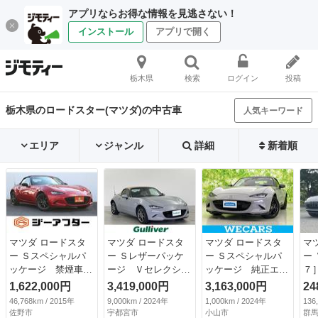
アプリならお得な情報を見逃さない！
インストール
アプリで開く
栃木県
検索
ログイン
投稿
栃木県のロードスター(マツダ)の中古車
人気キーワード
エリア
ジャンル
詳細
新着順
マツダ ロードスタ
マツダ ロードスタ
マツダ ロードスタ
マ
ー Ｓスペシャルパ
ー Ｓレザーパッケ
ー Ｓスペシャルパ
ー
ッケージ 禁煙車
ージ Ｖセレクショ
ッケージ 純正エア
７
６ＭＴ フルセグ
ン 禁煙車 純正８
ロ／保証書／純正
ト
1,622,000円
3,419,000円
3,163,000円
24
純正ナビ ＢＴ交
インチナビ ＢＯＳ
９インチ ＳＤナビ
ー
46,768km / 2015年
9,000km / 2024年
1,000km / 2024年
136
換 ＬＥＤヘッドラ
Ｅサウンド バック
／シートヒーター
（検
佐野市
宇都宮市
小山市
群馬