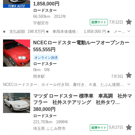
1,858,000円
ロードスター
66,593km
2012年
7月12日
提携サイト
宇都宮市
■ 支払総額: 198.8万円 ■ 車両本体価格： 1,858,000 円 ■ メーカ
ー名： マツダ ■ 車種名： ロードスター ■ グレード名： ロー
栃木
宇都宮市
ロードスター
NCECロードスター電動ルーフオープンカー
ドスターＲＨＴ ブラックチューンド パワーリトラクタブルハード
555,555円
トップ ...
オンライン決済
ロードスター
0km
0年
岡本駅
7月3日
NCECロードスター、ホイール付き50、書付き、６速、たぶん後期の
最終、トルセンデフのためこのままドリフト可能、電動ルーフ、車高
栃木
宇都宮市
岡本駅
ロードスター
NCEC
マツダ ロードスター 標準車 車高調 社外マ
調、マフラー、ワークエモーション、なんかナビ、などなど付いてま
フラー 社外ステアリング 社外タワ…
す、普通にエンジンかかり自走可能で...
380,000円
ロードスター
221,703km
1998年
5月27日
提携サイト
埼玉県 ふじみ野市