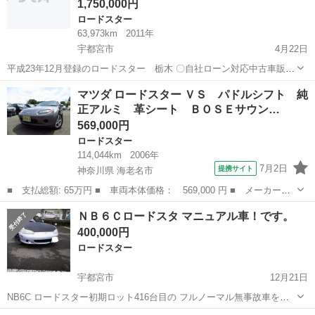
1,750,000円
ロードスター
63,973km
2011年
宇都宮市
4月22日
平成23年12月登録のロードスター 栃木 〇自社ローン対応中古車販売
〇 ☆どなたでもローン対応可能☆ １、勤続年数の短
栃木
宇都宮市
ロードスター
車両
マツダ ロードスター ＶＳ パドルシフト 純
い方や自営業の方 ２、パートをされる主婦の方や派遣社員の方 ３、自
正アルミ 革シート ＢＯＳＥサウン…
己破産...
569,000円
ロードスター
114,044km
2006年
7月2日
提携サイト
神奈川県 海老名市
■ 支払総額: 65万円 ■ 車両本体価格： 569,000 円 ■ メーカー
名： マツダ ■ 車種名： ロードスター ■ グレード名： ＶＳ
神奈川
海老名市
ロードスター
ＮＢ６Ｃロードスタ マニュアル車！です。
パドルシフト 純正アルミ 革シート ＢＯＳＥサウンド キーレス
400,000円
キー シートヒー...
ロードスター
宇都宮市
12月21日
NB6C ロードスター初期ロット416台目の フルノーマル無事故車を購
入し、サーキット用にしようと 下記項目改造したのですが、サーフィ