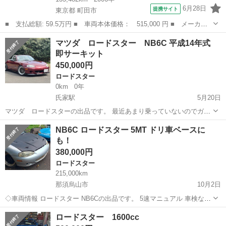
6月28日
提携サイト
東京都 町田市
■ 支払総額: 59.5万円 ■ 車両本体価格： 515,000 円 ■ メーカー
名： マツダ ■ 車種名： ロードスター ■ グレード名： ロード
東京
町田市
ロードスター
マツダ ロードスター NB6C 平成14年式
スター ＥＴＣ フルセグＴＶナビ Ｂｌｕｅｔｏｏｔｈ 社外１７
即サーキット
インチアルミ...
450,000円
ロードスター
0km
0年
氏家駅
5月20日
マツダ ロードスターの出品です。 最近あまり乗っていないのでガン
ガン乗って貰える方に買って欲しいです。 詳しいことは現車確認をお
栃木
宇都宮市
氏家駅
ロードスター
サーキット
NB6C ロードスター 5MT ドリ車ベースに
願いします。 栃木県からの出品です。 外した純正部品は全部ではない
も！
ですが取ってあります。
380,000円
ロードスター
215,000km
那須烏山市
10月2日
◇車両情報 ロードスター NB6Cの出品です。 5速マニュアル 車検なし
（書類あり） 1600cc 21.5万km エアコン効いてます ステージ21 エア
栃木
那須烏山市
ロードスター
車両
ロードスター 1600cc
ロボンネット クスコネジ式車高調 社外マフラー H...