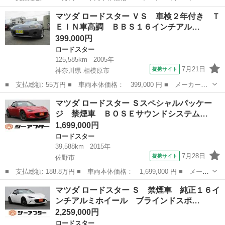
ー名： マツダ ■ 車種名： ロードスター ■ グレード名： ３５
栃木
宇都宮市
ロードスター
マツダ ロードスター ＶＳ 車検２年付き Ｔ
シュウネンキネンシャ 保証書／衝突安全装置／シートヒーター／車
ＥＩＮ車高調 ＢＢＳ１６インチアル…
線逸脱防...
399,000円
ロードスター
125,585km
2005年
7月21日
提携サイト
神奈川県 相模原市
■ 支払総額: 55万円 ■ 車両本体価格： 399,000 円 ■ メーカー
名： マツダ ■ 車種名： ロードスター ■ グレード名： ＶＳ
神奈川
相模原市
ロードスター
マツダ ロードスター Ｓスペシャルパッケー
車検２年付き ＴＥＩＮ車高調 ＢＢＳ１６インチアルミホイール
ジ 禁煙車 ＢＯＳＥサウンドシステム…
オートマ ＭＴモ...
1,699,000円
ロードスター
39,588km
2015年
7月28日
提携サイト
佐野市
■ 支払総額: 188.8万円 ■ 車両本体価格： 1,699,000 円 ■ メーカ
ー名： マツダ ■ 車種名： ロードスター ■ グレード名： Ｓス
栃木
佐野市
ロードスター
マツダ ロードスター Ｓ 禁煙車 純正１６イ
ペシャルパッケージ 禁煙車 ＢＯＳＥサウンドシステム 純正ナ
ンチアルミホイール ブラインドスポ…
ビ バック...
2,259,000円
ロードスター