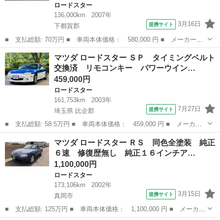
ロードスター
136,000km
2007年
3月16日
提携サイト
下都賀郡
■ 支払総額: 70万円 ■ 車両本体価格： 580,000 円 ■ メーカー
名： マツダ ■ 車種名： ロードスター ■ グレード名： ロード
栃木
下都賀郡
ロードスター
マツダ ロードスター ＳＰ タイミングベルト
スター 社外１８インチアルミ ローダウンサス ドラレコ 社外１
交換済 リモコンキー パワーウイン…
８インチアルミ ...
459,000円
ロードスター
161,753km
2003年
7月27日
提携サイト
埼玉県 比企郡
■ 支払総額: 58.5万円 ■ 車両本体価格： 459,000 円 ■ メーカー
名： マツダ ■ 車種名： ロードスター ■ グレード名： ＳＰ
埼玉
比企郡
ロードスター
マツダ ロードスター ＲＳ 同色全塗装 純正
タイミングベルト交換済 リモコンキー パワーウインドウ 助手席
６速 修復歴無し 純正１６インチア…
エアバッグ ...
1,100,000円
ロードスター
173,106km
2002年
3月15日
提携サイト
真岡市
■ 支払総額: 125万円 ■ 車両本体価格： 1,100,000 円 ■ メーカー
名： マツダ ■ 車種名： ロードスター ■ グレード名： ＲＳ