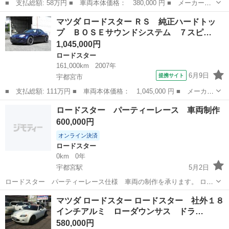
■ 支払総額: 58万円 ■ 車両本体価格： 380,000 円 ■ メーカー
名： マツダ ■ 車種名： ロードスター ■ グレード名： 標準
埼玉
ふじみ野市
ロードスター
マツダ ロードスター ＲＳ 純正ハードトッ
車 車高調 社外マフラー 社外ステアリング 社外タワーバー ■
プ ＢＯＳＥサウンドシステム ７スピ…
排気量： 160...
1,045,000円
ロードスター
161,000km
2007年
6月9日
提携サイト
宇都宮市
■ 支払総額: 111万円 ■ 車両本体価格： 1,045,000 円 ■ メーカー
名： マツダ ■ 車種名： ロードスター ■ グレード名： ＲＳ
栃木
宇都宮市
ロードスター
ロードスター パーティーレース 車両制作
純正ハードトップ ＢＯＳＥサウンドシステム ７スピーカー アド
600,000円
バンストキ...
オンライン決済
ロードスター
0km
0年
宇都宮駅
5月2日
ロードスター パーティーレース仕様 車両の制作を承ります。 ロー
ルケージ フルバケットシート＆シートレール ６点シートベルト 上記
栃木
宇都宮駅
ロードスター
車両
マツダ ロードスター ロードスター 社外１８
部品代＆取り付け工賃込みの値段です。 ベース車両は持ち込み、もし
インチアルミ ローダウンサス ドラ…
くは別途...
580,000円