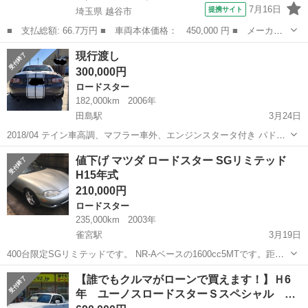
7月16日
提携サイト
埼玉県 越谷市
■ 支払総額: 66.7万円 ■ 車両本体価格： 450,000 円 ■ メーカー
名： マツダ ■ 車種名： ロードスター ■ グレード名： ＶＳ
埼玉
越谷市
ロードスター
現行渡し
パドルシフト 茶革シート シートヒーター 純正６枚ＣＤチェンジ
300,000円
ャー ＥＴＣ...
ロードスター
182,000km
2006年
田島駅
3月24日
2018/04 テイン車高調、マフラー車外、エンジンスタータ付き パドル
シフト
栃木
佐野市
田島駅
ロードスター
車高調
値下げ マツダ ロードスター SGリミテッド
H15年式
210,000円
ロードスター
235,000km
2003年
雀宮駅
3月19日
400台限定SGリミテッドです。 NR-Aベースの1600cc5MTです。距離
はかなり走ってますが、機関エンジン共に問題なくキビキビ走りま
栃木
宇都宮市
雀宮駅
ロードスター
エンジン
【誰でもクルマがローンで買えます！】Ｈ6
す。走行確認済み。 車検は平成32年5月まであります。 修復歴はあり
年 ユーノスロードスターＳスペシャル …
ませんが、小キズ等...