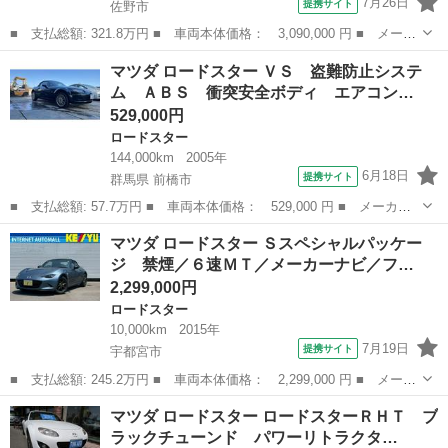
7月26日
提携サイト
佐野市
■ 支払総額: 321.8万円 ■ 車両本体価格： 3,090,000 円 ■ メーカ
ー名： マツダ ■ 車種名： ロードスター ■ グレード名： Ｓレ
栃木
佐野市
ロードスター
マツダ ロードスター ＶＳ 盗難防止システ
ザーパッケージ Ｖセレクション 【修復歴なし】【保証あり】純正
ム ＡＢＳ 衝突安全ボディ エアコン…
ナビ Ｂ...
529,000円
ロードスター
144,000km
2005年
6月18日
提携サイト
群馬県 前橋市
■ 支払総額: 57.7万円 ■ 車両本体価格： 529,000 円 ■ メーカー
名： マツダ ■ 車種名： ロードスター ■ グレード名： ＶＳ
群馬
前橋市
ロードスター
マツダ ロードスター Ｓスペシャルパッケー
盗難防止システム ＡＢＳ 衝突安全ボディ エアコン 革シート
ジ 禁煙／６速ＭＴ／メーカーナビ／フ…
パワーステア...
2,299,000円
ロードスター
10,000km
2015年
7月19日
提携サイト
宇都宮市
■ 支払総額: 245.2万円 ■ 車両本体価格： 2,299,000 円 ■ メーカ
ー名： マツダ ■ 車種名： ロードスター ■ グレード名： Ｓス
栃木
宇都宮市
ロードスター
マツダ ロードスター ロードスターＲＨＴ ブ
ペシャルパッケージ 禁煙／６速ＭＴ／メーカーナビ／フルセグＴＶ
ラックチューンド パワーリトラクタ…
／ＡＵＸ...