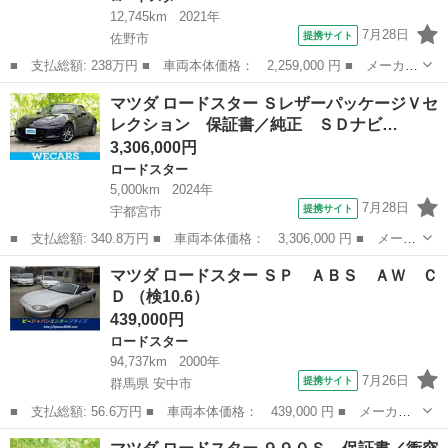
12,745km
2021年
7月28日
提携サイト
佐野市
■ 支払総額: 238万円 ■ 車両本体価格： 2,259,000 円 ■ メーカー
名： マツダ ■ 車種名： ロードスター ■ グレード名： Ｓ 禁
栃木
佐野市
ロードスター
マツダ ロードスター ＳレザーパッケージＶセ
煙車 純正１６インチアルミホイール ブラインドスポットモニタ
レクション 保証書／純正 ＳＤナビ…
ー ６速ＭＴ...
3,306,000円
ロードスター
5,000km
2024年
7月28日
提携サイト
宇都宮市
■ 支払総額: 340.8万円 ■ 車両本体価格： 3,306,000 円 ■ メーカ
ー名： マツダ ■ 車種名： ロードスター ■ グレード名： Ｓレ
栃木
宇都宮市
ロードスター
マツダ ロードスター ＳＰ ＡＢＳ ＡＷ Ｃ
ザーパッケージＶセレクション 保証書／純正 ＳＤナビ／シートヒ
Ｄ （検10.6）
ーター ...
439,000円
ロードスター
94,737km
2000年
7月26日
提携サイト
群馬県 安中市
■ 支払総額: 56.6万円 ■ 車両本体価格： 439,000 円 ■ メーカー
名： マツダ ■ 車種名： ロードスター ■ グレード名： ＳＰ
群馬
安中市
ロードスター