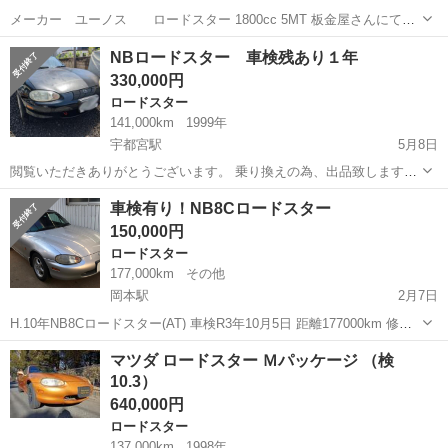
メーカー ユーノス ロードスター 1800cc 5MT 板金屋さんにて板
金、白オールペン済 ハードトップ、タイベル7.5万キロ交換済 ウォー
栃木
宇都宮市
宇都宮駅
ロードスター
車両
NBロードスター 車検残あり１年
ターポンプ新品 ファンベルト新品 エンジンマウント新品 エアコン○
330,000円
パワステ○ 純...
ロードスター
141,000km
1999年
宇都宮駅
5月8日
閲覧いただきありがとうございます。 乗り換えの為、出品致します。
マツダ ロードスター(NB6C)になります。 以下車両状態 本体価格
栃木
宇都宮市
宇都宮駅
ロードスター
車両
車検有り！NB8Cロードスター
350,000円 年式 1999年 走行距離 14万キロ 車検1年あり 2023年
150,000円
4...
ロードスター
177,000km
その他
岡本駅
2月7日
H.10年NB8Cロードスター(AT) 車検R3年10月5日 距離177000km 修復
歴不明 ETC付 基本的にノーマル タイミングベルトは1回実施済み。
栃木
宇都宮市
岡本駅
ロードスター
預かり金
マツダ ロードスター Ｍパッケージ （検
幌キレイですが強めの雨だと多少雨漏りします。 栃木県宇都宮市よ
10.3）
り...
640,000円
ロードスター
137,000km
1998年