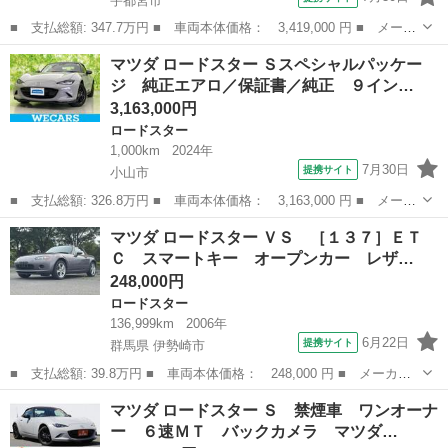
宇都宮市
■ 支払総額: 347.7万円 ■ 車両本体価格： 3,419,000 円 ■ メーカ
ー名： マツダ ■ 車種名： ロードスター ■ グレード名： Ｓレ
栃木
宇都宮市
ロードスター
マツダ ロードスター Ｓスペシャルパッケー
ザーパッケージ Ｖセレクション 禁煙車 純正８インチナビ ＢＯ
ジ 純正エアロ／保証書／純正 ９イン…
ＳＥサウ...
3,163,000円
ロードスター
1,000km
2024年
7月30日
提携サイト
小山市
■ 支払総額: 326.8万円 ■ 車両本体価格： 3,163,000 円 ■ メーカ
ー名： マツダ ■ 車種名： ロードスター ■ グレード名： Ｓス
栃木
小山市
ロードスター
マツダ ロードスター ＶＳ ［１３７］ＥＴ
ペシャルパッケージ 純正エアロ／保証書／純正 ９インチ ＳＤナ
Ｃ スマートキー オープンカー レザ…
ビ／シー...
248,000円
ロードスター
136,999km
2006年
6月22日
提携サイト
群馬県 伊勢崎市
■ 支払総額: 39.8万円 ■ 車両本体価格： 248,000 円 ■ メーカー
名： マツダ ■ 車種名： ロードスター ■ グレード名： ＶＳ
群馬
伊勢崎市
ロードスター
マツダ ロードスター Ｓ 禁煙車 ワンオーナ
［１３７］ＥＴＣ スマートキー オープンカー レザーシート ■
ー ６速ＭＴ バックカメラ マツダ…
排気量： ...