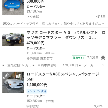
500,000円
ロードスター
137,397km
上今市駅
4月5日
1600cc ハードトップ付き 幌もあります。傷や少しサビありますが、
年式の割には、キレイな方かと思います。エンジンも一発始動でし
栃木
日光市
上今市駅
ロードスター
エンジン
マツダ ロードスター ＶＳ パドルシフト ロ
た。車高は、下がっていると思います。
ッソモデロマフラー ダウンサス １…
479,000円
ロードスター
118,683km
2005年
7月21日
提携サイト
神奈川県 海老名市
■ 支払総額: 60万円 ■ 車両本体価格： 479,000 円 ■ メーカー
名： マツダ ■ 車種名： ロードスター ■ グレード名： ＶＳ
神奈川
海老名市
ロードスター
ロードスターNA8Cスペシャルパッケージ
パドルシフト ロッソモデロマフラー ダウンサス １６インチアル
5MT
ミ 革シート 革...
1,100,000円
オンライン決済
ロードスター
150,582km
その他
宇都宮駅
9月24日