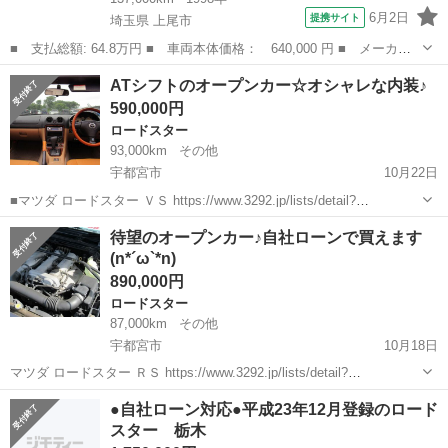
6月2日
提携サイト
埼玉県 上尾市
■ 支払総額: 64.8万円 ■ 車両本体価格： 640,000 円 ■ メーカー
名： マツダ ■ 車種名： ロードスター ■ グレード名： Ｍパッ
埼玉
上尾市
ロードスター
ATシフトのオープンカー☆オシャレな内装♪
ケージ ■ 排気量： 1600cc ■ ドア枚数： オープン ■ ミッシ
590,000円
ョ...
ロードスター
93,000km
その他
宇都宮市
10月22日
■マツダ ロードスター ＶＳ https://www.3292.jp/lists/detail?
carno=018617 ■■保証人不要の新システム 格安長期レンタカー■■ ミ
栃木
宇都宮市
ロードスター
オープンカー
待望のオープンカー♪自社ローンで買えます
ツクニの新システムレンタカーのご案内も...
(n*´ω`*n)
890,000円
ロードスター
87,000km
その他
宇都宮市
10月18日
マツダ ロードスター ＲＳ https://www.3292.jp/lists/detail?
carno=018569 ■■保証人不要の新システム 格安長期レンタカー■■ ミ
栃木
宇都宮市
ロードスター
オープンカー
●自社ローン対応●平成23年12月登録のロード
ツクニの新システムレンタカーのご案内もで...
スター 栃木