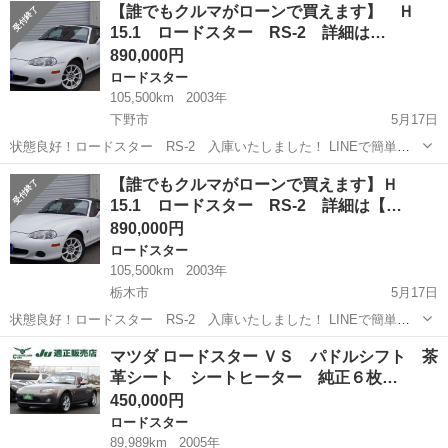
栃木
宇都宮市
ロードスター
エンジン
【誰でもクルマがローンで買えます】 Ｈ
ンの趣味にシフトしてしまった為、お譲り致します 今ならスタッドレ
15.1 ロードスター RS-2 詳細は…
スホイール付き4本と...
890,000円
ロードスター
105,500km
2003年
下野市
5月17日
状態良好！ロードスター RS-2 入庫いたしました！ LINEで簡単問
合せ！24時間・見積り・相談無料で出来る♪下記より友達登録できます
栃木
下野市
ロードスター
ミツクニ
【誰でもクルマがローンで買えます】Ｈ
★ https://line.me/R/ti/p/%40fmg7302k ★く...
15.1 ロードスター RS-2 詳細は【…
890,000円
ロードスター
105,500km
2003年
栃木市
5月17日
状態良好！ロードスター RS-2 入庫いたしました！ LINEで簡単問
合せ！24時間・見積り・相談無料で出来る♪下記より友達登録できます
栃木
栃木市
ロードスター
ミツクニ
マツダ ロードスター ＶＳ パドルシフト 茶
★ https://line.me/R/ti/p/%40fmg7302k ★く...
革シート シートヒーター 純正６枚…
450,000円
ロードスター
89,989km
2005年