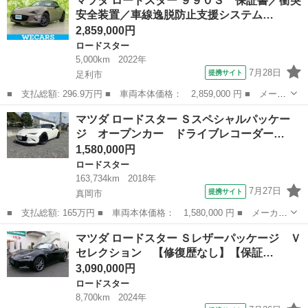
マツダ ロードスター ９９０Ｓ 保証書／衝突
ＡＢＳ ＡＷ ＣＤ ■ 排気量： 1600cc ■ ドア枚数： オープン
安全装置／車線逸脱防止支援システム…
...
2,859,000円
ロードスター
5,000km
2022年
7月28日
提携サイト
足利市
■ 支払総額: 296.9万円 ■ 車両本体価格： 2,859,000 円 ■ メーカ
ー名： マツダ ■ 車種名： ロードスター ■ グレード名： ９９
栃木
足利市
ロードスター
マツダ ロードスター Ｓスペシャルパッケー
０Ｓ 保証書／衝突安全装置／車線逸脱防止支援システム／ドライブ
ジ オープンカー ドライブレコーダー…
レコーダ...
1,580,000円
ロードスター
163,734km
2018年
7月27日
提携サイト
真岡市
■ 支払総額: 165万円 ■ 車両本体価格： 1,580,000 円 ■ メーカー
名： マツダ ■ 車種名： ロードスター ■ グレード名： Ｓスペ
栃木
真岡市
ロードスター
マツダ ロードスター Ｓレザーパッケージ Ｖ
シャルパッケージ オープンカー ドライブレコーダー バックカメ
セレクション 【修復歴なし】【保証…
ラ ナビ ...
3,090,000円
ロードスター
8,700km
2024年