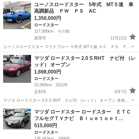
栃木
真岡市
ロードスター
ユーノスロードスター 5年式 MT５速 車
同色全塗装 純正６速 修復歴無し 純正１６インチアルミホイー
高調新品 ＰＷ ＰＳ AC
ル 社外エア...
1,350,000円
ロードスター
117,000km
その他
真岡市
11月21日
ユーノスロードスター マリナブルー ５年式 MT５速 ＡＣ ＰＳ ＰＷ
テイン車高調 16' ＳＳＲプロフェッサー AW タイミングベルト交換
栃木
真岡市
ロードスター
ユーノスロードスター
マツダ ロードスター 2.0 S RHT ナビ付 （レ
済み（ステッカー有り） オートローン受付中 ...
ッド） オープン
1,698,000円
ロードスター
15,000km
2011年
足利市
9月7日
マツダ ロードスター 2.0 S RHT ナビ付 （レッド） オープン 本体価
格 1,698,000円 支払総額 1,909,000円 年式(初度登録年):2011(H23) 走行
栃木
足利市
ロードスター
RHT
マツダ ロードスター ロードスター ＥＴＣ
距離:1.5万km 修復歴:なし リサ...
フルセグＴＶナビ Ｂｌｕｅｔｏｏｔ…
515,000円
ロードスター
135,482km
2006年