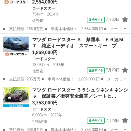
2,554,000円
ロードスター
734km
2024年
7月30日
提携サイト
佐野市
■ 支払総額: 266.6万円 ■ 車両本体価格： 2,554,000 円 ■ メーカ
ー名： マツダ ■ 車種名： ロードスター ■ グレード名： Ｓ
栃木
佐野市
ロードスター
マツダ ロードスター Ｓ 禁煙車 Ｆ６速Ｍ
禁煙車 ワンオーナー ６速ＭＴ バックカメラ マツダコネクト
Ｔ 純正オーディオ スマートキー プ…
ブライン...
1,869,000円
ロードスター
13,057km
2015年
7月29日
提携サイト
佐野市
■ 支払総額: 205万円 ■ 車両本体価格： 1,869,000 円 ■ メーカー
名： マツダ ■ 車種名： ロードスター ■ グレード名： Ｓ 禁
栃木
佐野市
ロードスター
マツダ ロードスター ３５シュウネンキネンシ
煙車 Ｆ６速ＭＴ 純正オーディオ スマートキー プッシュスター
ャ 保証書／衝突安全装置／シートヒ…
ト ＬＥＤ...
3,758,000円
ロードスター
8,000km
2025年
7月28日
提携サイト
宇都宮市
■ 支払総額: 386.8万円 ■ 車両本体価格： 3,758,000 円 ■ メーカ