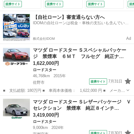
イト ＤＶＤ再生
カメラ ＢＳＭ 本
前席／車線逸脱防止
提携サイト
提携サイト
提携サイト
提
オートライト スマ
革シート アダプテ
支援システム／ドラ
ートキー＆プッシュ
ィブクルーズコント
イブレコーダー 純
【自社ローン】審査通らない方へ
スタート 横滑り防
ロール シートヒー
正／ヘッドランプ
IDOMの自社ローンは税金・車検の支払いも含んでいる
止 ステアリングリ
ター レーンキープ
ＬＥＤ／Ｂｌｕｅｔ
ので毎月の支払額は一定
モコン （なし）
アシスト 横滑り防
ｏｏｔｈ接続／ＥＴ
止 オートマチック
Ｃ／ＥＢＤ付ＡＢＳ
Ad
株式会社IDOM
ハイビーム スマー
（検9.7）
トキー （検9.6）
マツダ ロードスター Ｓスペシャルパッケー
ジ 禁煙車 ６ＭＴ フルセグ 純正ナ…
1,622,000円
ロードスター
46,768km
2015年
7月31日
提携サイト
佐野市
■ 支払総額: 180万円 ■ 車両本体価格： 1,622,000 円 ■ メーカー
名： マツダ ■ 車種名： ロードスター ■ グレード名： Ｓスペ
栃木
佐野市
ロードスター
マツダ ロードスター Ｓレザーパッケージ Ｖ
シャルパッケージ 禁煙車 ６ＭＴ フルセグ 純正ナビ ＢＴ交
セレクション 禁煙車 純正８インチ…
換 ＬＥＤヘ...
3,419,000円
ロードスター
9,000km
2024年
7月30日
提携サイト