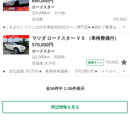
690,000円
ロードスター
119,000km
その他
吉水駅
6月18日
■くるまのミツクニは中古車販売自社ローン専門店■ ■他社で審査を断
わられた方でもＯＫ！お気軽にご相談下さい■ ■審査が不安な方はお電
栃木
佐野市
吉水駅
ロードスター
ミツクニ
マツダ ロードスター ＶＳ （車検整備付）
話にて仮審査も行っております（0283-61-0808）■ ■金利は０％！...
570,000円
ロードスター
111,000km
2005年
7月24日
提携サイト
茨城県 水戸市
■ 支払総額: 67万円 ■ 車両本体価格： 570,000 円 ■ メーカー
名： マツダ ■ 車種名： ロードスター ■ グレード名： ＶＳ
茨城
水戸市
ロードスター
■ 排気量： 2000cc ■ ドア枚数： オープン ■ ミッション：
全36件中 1-36件表示
AT6...
周辺情報を見る