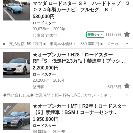
滋賀
守山市
ロードスター
マツダ ロードスター ＳＰ ハードトップ ２
ホワイト リミテッド セレクション 純正ディスプレイオーディ
０２４年製カーナビ フルセグ Ｂｌ…
オ フルセグ...
530,000円
ロードスター
99,673km
2002年
11月27日
提携サイト
兵庫県 姫路市
■ 支払総額: 59.2万円 ■ 車両本体価格： 530,000 円 ■ メーカー
名： マツダ ■ 車種名： ロードスター ■ グレード名： ＳＰ
兵庫
姫路市
ロードスター
★オープンカー！H28！ロードスター
ハードトップ ２０２４年製カーナビ フルセグ Ｂｌｕｅｔｏｏｔ
RF「S」低走行2.3万㌔！禁煙車！プッシ…
ｈ バックカ...
2,200,000円
ロードスター
23,200km
2016年
堅田駅
8月26日
◆問い合わせ先◆ 営業時間：10～19時 LINEアカウント：＠
304nsths（MRCモーターズ） 携帯番号：080-4563-0971 or 070-8348-
滋賀
守山市
堅田駅
ロードスター
エレメント
★オープンカー！MT！R2年！ロードスター
2551（つながりやすいです） 店電話番号：07...
【S】禁煙車！BSM！コーナーセンサ…
1,950,000円
ロードスター
68,000km
2020年