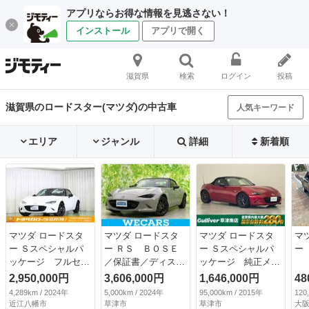
アプリならお得な情報を見逃さない！
インストール
アプリで開く
滋賀県
検索
ログイン
投稿
滋賀県のロードスター(マツダ)の中古車
人気キーワード
エリア
ジャンル
詳細
新着順
マツダ ロードスタ
マツダ ロードスタ
マツダ ロードスタ
マ
ー Ｓスペシャルパ
ー ＲＳ ＢＯＳＥ
ー Ｓスペシャルパ
ッケージ フルセ
／保証書／ディスプ
ッケージ 純正メー
グ メモリーナビ
レイオーディオ８イ
カーＯＰナビ／バッ
2,950,000円
3,606,000円
1,646,000円
48
ミュージックプレイ
ンチ／アイアクティ
クカメラ／６速ＭＴ
4,289km / 2024年
5,000km / 2024年
95,000km / 2015年
120
ヤー接続可 バック
ブセンス（マツダ）
車／プッシュスター
近江八幡市
草津市
草津市
大阪