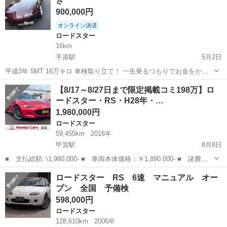
き
リップタイヤ Ｅ...
900,000円
オンライン決済
ロードスター
16km
手原駅
5月2日
平成3年 5MT 16万キロ 車検取り立て！ 一生乗るつもりでお金をかけ
て来ましたが釣りが趣味になったので売ろうと思います。 今年に消耗
滋賀
栗東市
手原駅
ロードスター
ユーノス
【8/17～8/27日まで限定掲載コミ198万】ロ
品はほぼ新品にしました ・アーム類ブーツ、エンジンマウント、ミッ
ードスター・RS・H28年・…
ション下ろしパッキン交換...
1,980,000円
ロードスター
59,455km
2016年
甲賀駅
8月8日
■ 支払総額: \1,980,000- ■ 車両本体価格：￥1,890,000- ■ 諸費用
(名変、車検整備代込)￥90,000- ※県外での登録、ご納車の場合別途、
滋賀
甲賀市
甲賀駅
ロードスター
車両
ロードスター RS 6速 マニュアル オー
登録費用、陸送費がかかります※ ■ メーカー名 マ...
プン 全国 予備検
598,000円
ロードスター
128,610km
2006年