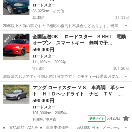
ロードスター
38,925km
その他
草津駅
1月11日
20年以上の前の車ですので相応の傷汚れ不具合などあります。現車確
認してくださいませ。 違う車に乗り換えるためお譲りします。 販売価
滋賀
草津市
草津駅
ロードスター
全国陸送OK ロードスター S RHT 電動
格については買取価格と専門業者が販売するであろう価格の間にし
オープン スマートキー 無料で予…
て、幌交換費用として若干の値引...
598,000円
ロードスター
111,166km
2009年
守山駅
10月26日
滋賀県のお店ですが全国お届け可能です！ ジモティーは通常必要なお
店ので諸費用０円販売致します。 ★修復歴無★実走行111166キロ
滋賀
守山市
守山駅
ロードスター
RHT
マツダ ロードスター ＶＳ 車高調 革シー
★（走行管理システム照会済）★ 平成21年...
ト ＨＩＤヘッドライト ナビ ＴＶ …
590,000円
ロードスター
101,000km
2005年
6月20日
提携サイト
兵庫県 神戸市
■ 支払総額: 72万円 ■ 車両本体価格： 590,000 円 ■ メーカー