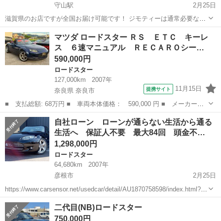
守山駅
2月25日
滋賀県のお店ですが全国お届け可能です！ ジモティーは通常必要なお
店の諸費用０円で認証工場にて法定12ヶ月点検までつけて販売致しま
滋賀
守山市
守山駅
ロードスター
価格
マツダ ロードスター ＲＳ ＥＴＣ キーレ
す。 ★実走行128607キロ★（走行管理...
ス ６速マニュアル ＲＥＣＡＲＯシー…
590,000円
ロードスター
127,000km
2007年
11月15日
提携サイト
奈良県 奈良市
■ 支払総額: 68万円 ■ 車両本体価格： 590,000 円 ■ メーカー
名： マツダ ■ 車種名： ロードスター ■ グレード名： ＲＳ
奈良
奈良市
ロードスター
自社ローン ローンが通らない生活から通る
ＥＴＣ キーレス ６速マニュアル ＲＥＣＡＲＯシート 取説・保
生活へ 保証人不要 最大84回 頭金不…
証書・記録簿付 ...
1,298,000円
ロードスター
64,680km
2007年
彦根市
2月25日
https://www.carsensor.net/usedcar/detail/AU1870758598/index.html?
TRCD=200002&RESTID=CS210610 https://www.ss-s...
滋賀
彦根市
ロードスター
RHT
二代目(NB)ロードスター
750,000円