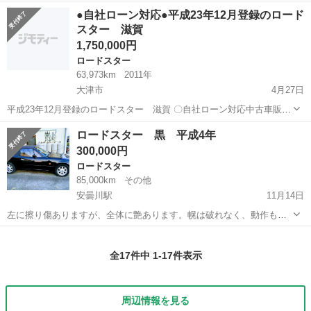
名： マツダ ■ 車種名： ロードスター ■ グレード名： ＶＳ
兵庫
神戸市
ロードスター
●自社ローン対応●平成23年12月登録のロード
車高調 革シート ＨＩＤヘッドライト ナビ ＴＶ ＥＴＣ ■ 排
スター 滋賀
気量： 200...
1,750,000円
ロードスター
63,973km
2011年
大津市
4月27日
平成23年12月登録のロードスター 滋賀 〇自社ローン対応中古車販売
〇 ☆どなたでもローン対応可能☆ １、勤続年数の短
滋賀
大津市
ロードスター
車両
ロードスター 黒 平成4年
い方や自営業の方 ２、パートをされる主婦の方や派遣社員の方 ３、自
300,000円
己破産...
ロードスター
85,000km
その他
安曇川駅
11月14日
左に擦り傷ありますが、全体に艶あります。幌は破れなく、動作もス
ムーズです。ガラスリアシールドです。
滋賀
高島市
安曇川駅
ロードスター
全17件中 1-17件表示
周辺情報を見る