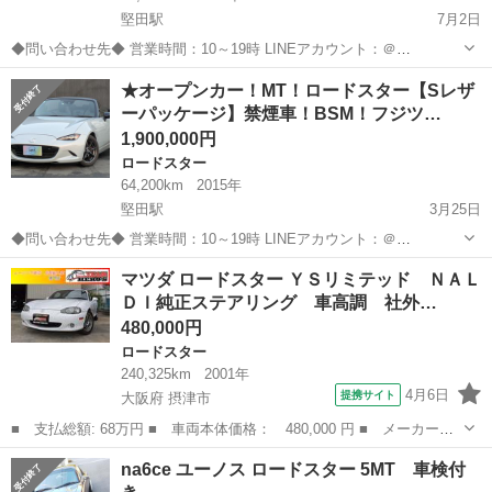
堅田駅
7月2日
◆問い合わせ先◆ 営業時間：10～19時 LINEアカウント：＠
304nsths（MRCモーターズ） 携帯番号：080-4563-0971 or 070-8348-
滋賀
守山市
堅田駅
ロードスター
エレメント
★オープンカー！MT！ロードスター【Sレザ
2551（つながりやすいです） 店電話番号：07...
ーパッケージ】禁煙車！BSM！フジツ…
1,900,000円
ロードスター
64,200km
2015年
堅田駅
3月25日
◆問い合わせ先◆ 営業時間：10～19時 LINEアカウント：＠
304nsths（MRCモーターズ） 携帯番号：080-4563-0971 or 070-8348-
滋賀
守山市
堅田駅
ロードスター
エレメント
マツダ ロードスター ＹＳリミテッド ＮＡＬ
2551（つながりやすいです） 店電話番号：07...
ＤＩ純正ステアリング 車高調 社外…
480,000円
ロードスター
240,325km
2001年
4月6日
提携サイト
大阪府 摂津市
■ 支払総額: 68万円 ■ 車両本体価格： 480,000 円 ■ メーカー
名： マツダ ■ 車種名： ロードスター ■ グレード名： ＹＳリ
大阪
摂津市
ロードスター
na6ce ユーノス ロードスター 5MT 車検付
ミテッド ＮＡＬＤＩ純正ステアリング 車高調 社外ホイール グ