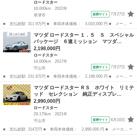
ロードスター
18,000km
2022年
7月27日
提携サイト
草津市
■ 支払総額: 311.9万円 ■ 車両本体価格： 3,010,000 円 ■ メーカ
ー名： マツダ ■ 車種名： ロードスター ■ グレード名： ネイ
滋賀
草津市
ロードスター
マツダ ロードスター １．５ Ｓ スペシャル
ビートップ ＢＯＳＥ／保証書／純正 ＳＤナビ／衝突安全装置／シ
パッケージ ６速ミッション マツダ…
ート フ...
2,198,000円
ロードスター
14,000km
2017年
7月27日
提携サイト
守山市
■ 支払総額: 231.9万円 ■ 車両本体価格： 2,198,000 円 ■ メーカ
ー名： マツダ ■ 車種名： ロードスター ■ グレード名： １．
滋賀
守山市
ロードスター
マツダ ロードスター ＲＳ ホワイト リミテ
５ Ｓ スペシャルパッケージ ６速ミッション マツダコネクト
ッド セレクション 純正ディスプレ…
メモリー...
2,990,000円
ロードスター
29,175km
2021年
6月10日
提携サイト
守山市
■ 支払総額: 314万円 ■ 車両本体価格： 2,990,000 円 ■ メーカー
名： マツダ ■ 車種名： ロードスター ■ グレード名： ＲＳ