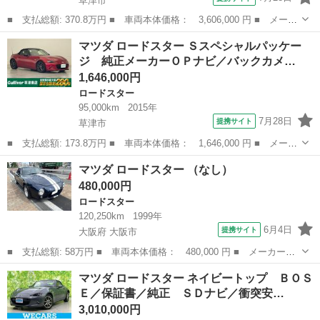
草津市
■ 支払総額: 370.8万円 ■ 車両本体価格： 3,606,000 円 ■ メーカ
ー名： マツダ ■ 車種名： ロードスター ■ グレード名： Ｒ
滋賀
草津市
ロードスター
マツダ ロードスター Ｓスペシャルパッケー
Ｓ ＢＯＳＥ／保証書／ディスプレイオーディオ８インチ／アイアク
ジ 純正メーカーＯＰナビ／バックカメ…
ティブセン...
1,646,000円
ロードスター
95,000km
2015年
7月28日
提携サイト
草津市
■ 支払総額: 173.8万円 ■ 車両本体価格： 1,646,000 円 ■ メーカ
ー名： マツダ ■ 車種名： ロードスター ■ グレード名： Ｓス
滋賀
草津市
ロードスター
マツダ ロードスター （なし）
ペシャルパッケージ 純正メーカーＯＰナビ／バックカメラ／６速Ｍ
480,000円
Ｔ車／プ...
ロードスター
120,250km
1999年
6月4日
提携サイト
大阪府 大阪市
■ 支払総額: 58万円 ■ 車両本体価格： 480,000 円 ■ メーカー
名： マツダ ■ 車種名： ロードスター ■ グレード名： ■ 排
大阪
大阪市
ロードスター
マツダ ロードスター ネイビートップ ＢＯＳ
気量： 1600cc ■ ドア枚数： オープン ■ ミッション： AT4速 ...
Ｅ／保証書／純正 ＳＤナビ／衝突安…
3,010,000円