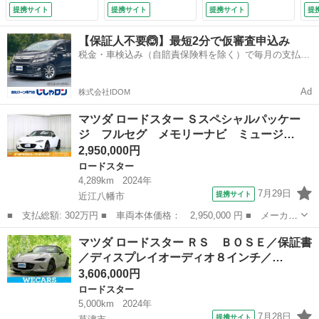
カメラ 衝突被害軽
／シートヒーター／
ト／スマートキー／
提携サイト
提携サイト
提携サイト
提
減システム ＥＴ
シート ハーフレザ
ステアリングリモコ
Ｃ ドラレコ ＬＥ
ー／ドライブレコー
ン／純正フロアマッ
【保証人不要🙆】最短2分で仮審査申込み
Ｄヘッドランプ 記
ダー 前後／ヘッド
ト／コンバーチブル
税金・車検込み（自賠責保険料を除く）で毎月の支払額
録簿 （検9.7）
ランプ ＬＥＤ／Ｂ
／純正アルミホイー
は一定の自社ローン🚗
ｌｕｅｔｏｏｔｈ接
ル／ＣＤ／ＤＶＤ／
続 （検9.2）
Ｂｌｕｅｔｏｏｔｈ
Ad
株式会社IDOM
／ＴＶ （なし）
マツダ ロードスター Ｓスペシャルパッケー
ジ フルセグ メモリーナビ ミュージ…
2,950,000円
ロードスター
4,289km
2024年
7月29日
提携サイト
近江八幡市
■ 支払総額: 302万円 ■ 車両本体価格： 2,950,000 円 ■ メーカー
名： マツダ ■ 車種名： ロードスター ■ グレード名： Ｓスペ
滋賀
近江八幡市
ロードスター
マツダ ロードスター ＲＳ ＢＯＳＥ／保証書
シャルパッケージ フルセグ メモリーナビ ミュージックプレイヤ
／ディスプレイオーディオ８インチ／…
ー接続可 ...
3,606,000円
ロードスター
5,000km
2024年
7月28日
提携サイト