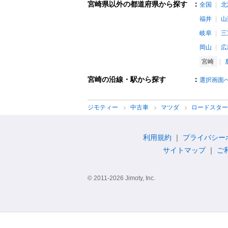
宮崎県以外の都道府県から探す
：
全国
北
福井
山
岐阜
三
岡山
広
宮崎
宮崎の沿線・駅から探す
：
選択画面
ジモティー
中古車
マツダ
ロードスタ
利用規約
プライバシー
サイトマップ
ご
© 2011-2026 Jimoty, Inc.