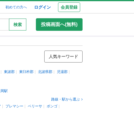
ログイン
会員登録
初めての方へ
投稿画面へ(無料)
検索
人気キーワード
東諸郡
東臼杵郡
北諸県郡
児湯郡
延岡駅
路線・駅から選ぶ
ア
プレマシー
ベリーサ
ボンゴ