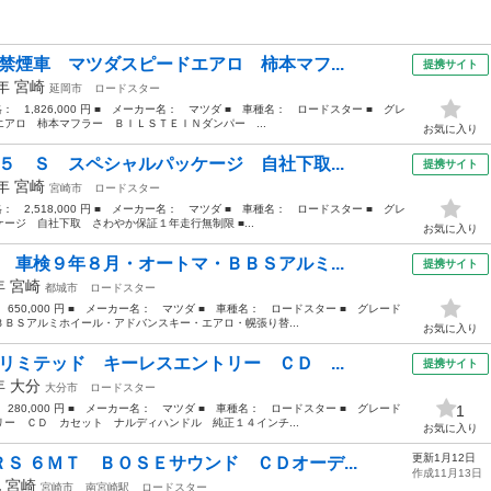
禁煙車 マツダスピードエアロ 柿本マフ...
提携サイト
5年
宮崎
延岡市
ロードスター
格： 1,826,000 円 ■ メーカー名： マツダ ■ 車種名： ロードスター ■ グレ
アロ 柿本マフラー ＢＩＬＳＴＥＩＮダンパー ...
お気に入り
５ Ｓ スペシャルパッケージ 自社下取...
提携サイト
1年
宮崎
宮崎市
ロードスター
格： 2,518,000 円 ■ メーカー名： マツダ ■ 車種名： ロードスター ■ グレ
ジ 自社下取 さわやか保証１年走行無制限 ■...
お気に入り
 車検９年８月・オートマ・ＢＢＳアルミ...
提携サイト
6年
宮崎
都城市
ロードスター
 650,000 円 ■ メーカー名： マツダ ■ 車種名： ロードスター ■ グレード
ＢＳアルミホイール・アドバンスキー・エアロ・幌張り替...
お気に入り
リミテッド キーレスエントリー ＣＤ ...
提携サイト
1年
大分
大分市
ロードスター
 280,000 円 ■ メーカー名： マツダ ■ 車種名： ロードスター ■ グレード
1
ー ＣＤ カセット ナルディハンドル 純正１４インチ...
お気に入り
更新1月12日
Ｓ ６ＭＴ ＢＯＳＥサウンド ＣＤオーデ...
作成11月13日
他
宮崎
宮崎市
南宮崎駅
ロードスター