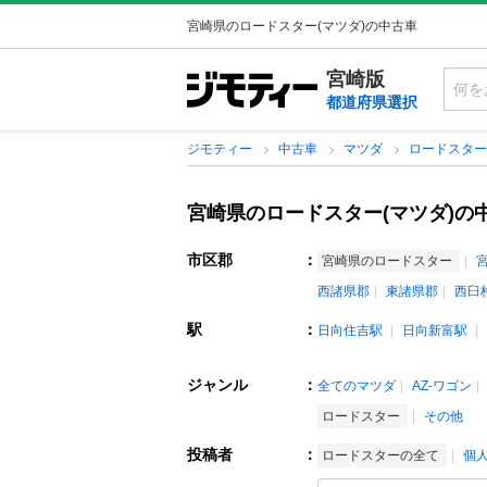
宮崎県のロードスター(マツダ)の中古車
宮崎版
都道府県選択
ジモティー
中古車
マツダ
ロードスタ
宮崎県のロードスター(マツダ)の
市区郡
：
宮崎県のロードスター
西諸県郡
東諸県郡
西臼
駅
：
日向住吉駅
日向新富駅
ジャンル
：
全てのマツダ
AZ-ワゴン
ロードスター
その他
投稿者
：
ロードスターの全て
個