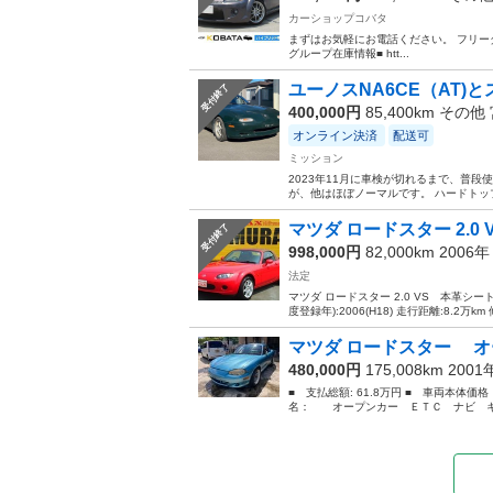
カーショップコバタ
まずはお気軽にお電話ください。 フリーダイヤル 006
グループ在庫情報■ htt...
ユーノスNA6CE（AT)
受付終了
400,000円
85,400km その他
オンライン決済
配送可
ミッション
2023年11月に車検が切れるまで、普
が、他はほぼノーマルです。 ハードトッ
マツダ ロードスター 2.0
受付終了
998,000円
82,000km 2006
法定
マツダ ロードスター 2.0 VS 本革シート・
度登録年):2006(H18) 走行距離:8.2万km 
マツダ ロードスター オ
480,000円
175,008km 200
■ 支払総額: 61.8万円 ■ 車両本体価
名： オープンカー ＥＴＣ ナビ キー