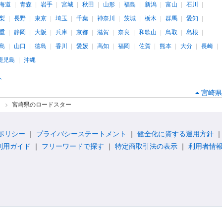
海道
青森
岩手
宮城
秋田
山形
福島
新潟
富山
石川
梨
長野
東京
埼玉
千葉
神奈川
茨城
栃木
群馬
愛知
重
静岡
大阪
兵庫
京都
滋賀
奈良
和歌山
鳥取
島根
島
山口
徳島
香川
愛媛
高知
福岡
佐賀
熊本
大分
長崎
鹿児島
沖縄
へ
宮崎県
ー
宮崎県のロードスター
ポリシー
プライバシーステートメント
健全化に資する運用方針
利用ガイド
フリーワードで探す
特定商取引法の表示
利用者情