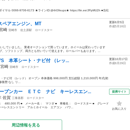
6-9706-6173 ★ラインID:@443feups★ https://lin.ee/JPpMU2h ■当社
更新6月5日
とスペアエンジン、MT
作成5月16日
宮崎
宮崎市
佐土原駅
ロードスター
段使いしていました。 業者オークションで買っています。ホイールは変わっています
プ、ソフトトップ、両方とも付いていて使えます。ロールバーもあります。...
更新10月17日
 VS 本革シート・ナビ付 （レッ...
作成6月29日
年
宮崎
宮崎市
ロードスター
ナビ付 （レッド） オープン 本体価格 998,000円 支払総額 1,210,000円 年式(初
修復歴:なし リ...
ープンカー ＥＴＣ ナビ キーレスエン...
提携サイト
1年
佐賀
三養基郡
ロードスター
格： 480,000 円 ■ メーカー名： マツダ ■ 車種名： ロードスター ■ グレード
レスエントリー アルミホイール エアコン パワ...
お気に入り
周辺情報を見る