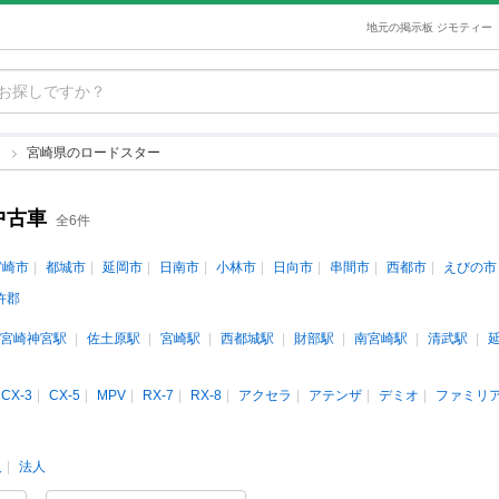
地元の掲示板 ジモティー
ー
宮崎県のロードスター
中古車
全6件
宮崎市
都城市
延岡市
日南市
小林市
日向市
串間市
西都市
えびの市
杵郡
宮崎神宮駅
佐土原駅
宮崎駅
西都城駅
財部駅
南宮崎駅
清武駅
CX-3
CX-5
MPV
RX-7
RX-8
アクセラ
アテンザ
デミオ
ファミリ
人
法人