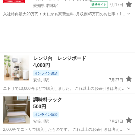
7月17日
提携サイト
愛知県 若林駅
入社特典最大20万円！★しかも寮費無料♪月収例45万円のお仕事！1年
目で年収560万円も可能！あなたの手で自動車をつくりませんか？ お
愛知
豊田市
若林駅
その他
仕事について トヨタ車体各工場でのミニバン・SUV新車製造に関わる
諸作業。 【プレス】巨...
レンジ台 レンジボード
4,000円
オンライン決済
安倍川駅
7月27日
ニトリで10,000円ほどで購入しました。 これ以上のお値引きは考えて
おりません。 炊飯器なども収納できるスライド式の棚がついているも
静岡
静岡市
安倍川駅
収納家具
調味料ラック
のです。 約2年ほどしか使用しておりませんが、細かい傷汚れなどは
500円
あります。 ...
オンライン決済
安倍川駅
7月27日
2,000円でニトリで購入したものです。 これ以上のお値引きは考えて