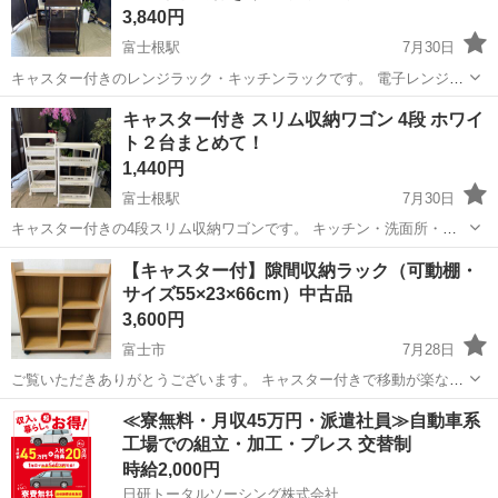
3,840円
富士根駅
7月30日
キャスター付きのレンジラック・キッチンラックです。 電子レンジや
炊飯器、電気ケトルなどをまとめて収納でき、省スペースで使いやす
静岡
富士宮市
富士根駅
収納家具
キャスター付き スリム収納ワゴン 4段 ホワイ
いラックです。 商品詳細 キャスター付き（移動ラクラク） スライド
ト２台まとめて！
棚付き 収納棚...
1,440円
富士根駅
7月30日
キャスター付きの4段スリム収納ワゴンです。 キッチン・洗面所・ラ
ンドリー・リビングなど、すき間収納に便利です。 【特徴】 ・4段収
静岡
富士宮市
富士根駅
収納家具
【キャスター付】隙間収納ラック（可動棚・
納 ・キャスター付きで移動ラクラク ・軽量で組み立て簡単 ・ホワイ
サイズ55×23×66cm）中古品
トカラー...
3,600円
富士市
7月28日
ご覧いただきありがとうございます。 キャスター付きで移動が楽な、
便利な隙間収納ラックです。 内部の仕切り板は高さを自由に調整でき
静岡
富士市
収納家具
≪寮無料・月収45万円・派遣社員≫自動車系
るため、収納するものに合わせてお使いいただけます。 ■ 商品サイズ
工場での組立・加工・プレス 交替制
幅55cm × 奥行2...
時給2,000円
日研トータルソーシング株式会社