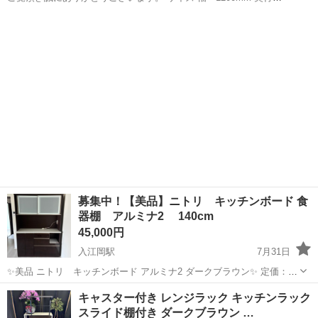
440mm 高さ2000mm 色ーダークブラウン 状態ー多少の汚れや傷あ
静岡
静岡市
用宗駅
収納家具
食器棚
り。 上下に解体可能で、扉も外せます。 1100mm. ...
募集中！【美品】ニトリ キッチンボード 食
器棚 アルミナ2 140cm
45,000円
入江岡駅
7月31日
✨美品 ニトリ キッチンボード アルミナ2 ダークブラウン✨ 定価：10
万円（詳しくは【ニトリ アルミナ2 140】で検索🔍） カラー：ダーク
静岡
静岡市
入江岡駅
収納家具
キャスター付き レンジラック キッチンラック
ブラウン 状態：USED品で、棚側面上部と左下棚2段目に塗装剥がれが
スライド棚付き ダークブラウン …
ありますが...