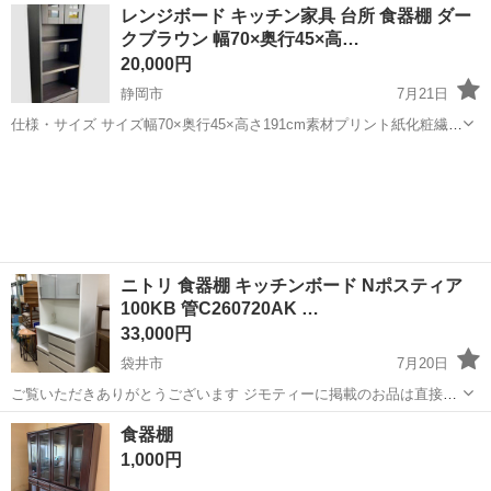
静岡
富士宮市
収納家具
ワゴン
レンジボード キッチン家具 台所 食器棚 ダー
の使用感あり（全体的にはキレイです） サイズ感は写真でご確認くだ
クブラウン 幅70×奥行45×高…
さい。 ...
20,000円
静岡市
7月21日
仕様・サイズ サイズ幅70×奥行45×高さ191cm素材プリント紙化粧繊維
板重量約52kgカラーダークブラウン 定価44000円 今年買った食器棚で
静岡
静岡市
収納家具
す。 良かったらご来店ください宜しくお願い致します。 待ち合わせ場
所静岡市...
ニトリ 食器棚 キッチンボード Nポスティア
100KB 管C260720AK …
33,000円
袋井市
7月20日
ご覧いただきありがとうございます ジモティーに掲載のお品は直接当
店にお越しいただける方のみに販売しております。 その際、軽トラッ
静岡
袋井市
収納家具
ポスティア
食器棚
クの貸し出しや配達も行っておりますのでご利用ください。 店頭でも
1,000円
販売しておりますので、売り...