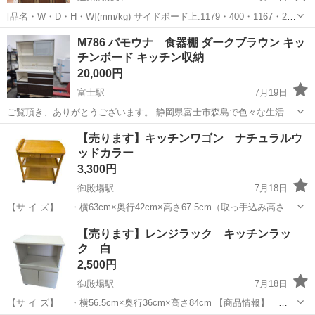
[品名・W・D・H・W](mm/kg) サイドボード上:1179・400・1167・20-
30 サイドボード下:1179・455・804・50 引き出し:698・317・776・
静岡
浜松市
遠州病院駅
収納家具
M786 パモウナ 食器棚 ダークブラウン キッ
12.5
チンボード キッチン収納
20,000円
富士駅
7月19日
ご覧頂き、ありがとうございます。 静岡県富士市森島で色々な生活家
具を販売しております。 まとめてご購入して頂ければ、お値引きさせ
静岡
富士市
富士駅
収納家具
【売ります】キッチンワゴン ナチュラルウ
ていただきます！ 商品説明 写真でご確認できると思いますが、 右側
ッドカラー
の表面に剥がれ、裏面に落...
3,300円
御殿場駅
7月18日
【サ イ ズ】 ・横63cm×奥行42cm×高さ67.5cm（取っ手込み高さ
72cm） 【商品情報】 ・状態/中古/現状品/使用感あり。 ・特徴/
静岡
御殿場市
御殿場駅
収納家具
ワゴン
【売ります】レンジラック キッチンラッ
引き出し2個付き（右開きにくいです） ・付属品は画像が全て...
ク 白
2,500円
御殿場駅
7月18日
【サ イ ズ】 ・横56.5cm×奥行36cm×高さ84cm 【商品情報】