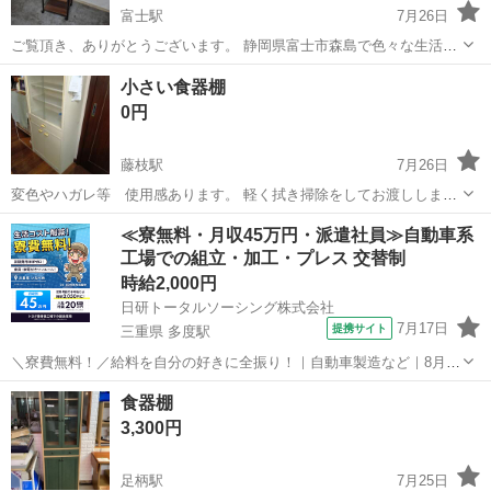
富士駅
7月26日
ご覧頂き、ありがとうございます。 静岡県富士市森島で色々な生活家
具を販売しております。 まとめてご購入して頂ければ、お値引きさせ
静岡
富士市
富士駅
収納家具
小さい食器棚
ていただきます！ 商品説明 横幅 49センチ 奥行き 43センチ 高さ 131
0円
センチ ...
藤枝駅
7月26日
変色やハガレ等 使用感あります。 軽く拭き掃除をしてお渡ししま
す。
静岡
藤枝市
藤枝駅
収納家具
≪寮無料・月収45万円・派遣社員≫自動車系
工場での組立・加工・プレス 交替制
時給2,000円
日研トータルソーシング株式会社
7月17日
提携サイト
三重県 多度駅
＼寮費無料！／給料を自分の好きに全振り！｜自動車製造など｜8月入
社特典最大20万円！｜入社から半年後には時給2,050円！さらに長く働
三重
いなべ市
多度駅
その他
食器棚
くほど時給UP☆ トヨタ車の製造（組立・加工など） トヨタ車体各工
3,300円
場でのミニバン・SUV...
足柄駅
7月25日