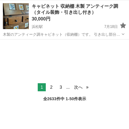
度あり！ワンルーム寮完備！マイカー通勤OK！無料駐車場あり！《三
三重
伊勢市
山田上口駅
その他
キャビネット 収納棚 木製 アンティーク調
重県伊勢市》 人気の工場のお仕事 ◇タイヤの製造◇ トラック・バ
（タイル装飾・引き出し付き）
ス・RV車用を中心とした...
30,000円
浜松駅
7月18日
木製のアンティーク調キャビネット（収納棚）です。 引き出し部分に
は、花柄のハンドペイント風タイル装飾が施されており、温かみのあ
静岡
浜松市
浜松駅
収納家具
タイル
るデザインが特徴です。 ナチュラルで素朴な雰囲気があり、インテリ
アとしてもおしゃれにお使い...
1
2
3
...
次へ
全2633件中 1-50件表示