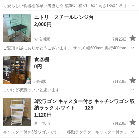
可愛らしい食器棚🥰早い者勝ち☆ 縦36㌢ 横59・5㌢ 高さ185㌢ ※目立
たない箇所ですが小傷あり 現状販売をご理解の上ご購入をご検討くだ
静岡
駿東郡
足柄駅
収納家具
ニトリ スチールレンジ台
さい湿気で戸の開け閉めがスムーズではないようですのでご理解いた
2,000円
だける方
安倍川駅
7月25日
ご覧頂き誠にありがとうございます。 サイズ 幅600mm 奥行400mm
高さ1550mm 色ー 状態ー目立った汚れや傷は無いと思います。 解体
静岡
静岡市
安倍川駅
収納家具
食器棚
可能。 家具などをメインにのせております。 取引...
0円
用宗駅
7月23日
古いけど状態はいいと思います
静岡
静岡市
用宗駅
収納家具
3段ワゴン キャスター付き キッチンワゴン 収
納ラック ホワイト 129
1,120円
富士宮市
7月23日
キャスター付き3段ワゴンです。 ・移動ラクラク（キャスター付き）
・キッチン、洗面所、子供部屋など幅広く使えます ・中古のため多少