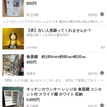
800円
富士宮駅
8月8日
ニトリのシンク下スチールシェルフです 幅31cm奥行46cm高さ48cm、
未使用です(^^)
静岡
富士宮市
富士宮駅
収納家具
シンク
【求】古い人形譲ってくれませんか？
状態が悪くてもOK🙆‍♀️査定0円‼️
Ad
COYASH
食器棚 約180cm×約90㎝×約30㎝
400円
焼津市
8月7日
ご閲覧いただき誠にありがとうございます。 自宅にて使用しておりま
したが、使用しなくなったため投稿します。 サイズについては多少誤
静岡
焼津市
収納家具
食器棚
キッチンカウンター レンジ台 食器棚 コンセ
差があります。 内部の食器やグラスについては欲しければお持ちいた
ント付 スライド棚 ホワイト 収納
だいても構いません。...
4,800円
富士根駅
8月7日