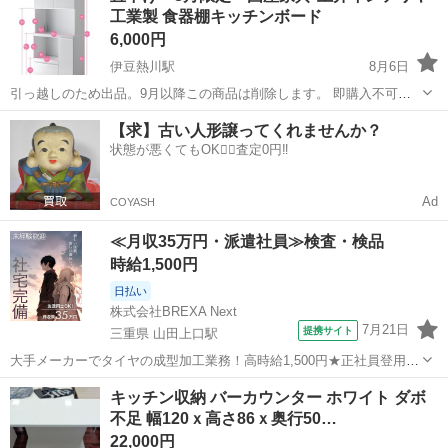
工業製 食器棚キッチンボード
6,000円
伊豆熱川駅
8月6日
引っ越しのため出品。9月以降この商品は削除します。 即購入不可、
発送日時等やり取りさせていただきたいです。 【メーカー】 土井イン
静岡
賀茂郡
伊豆熱川駅
収納家具
【求】古い人形譲ってくれませんか？
テリヤ工業 【商品名】 キッチンボード 食器棚 レンジボード 【サ...
状態が悪くてもOK🙆‍♀️査定0円‼️
Ad
COYASH
≪月収35万円・派遣社員≫検査・検品
時給1,500円
日払い
株式会社BREXA Next
7月21日
提携サイト
三重県 山田上口駅
大手メーカーでタイヤの成型加工業務！高時給1,500円★正社員登用制
度あり！ワンルーム寮完備！マイカー通勤OK！無料駐車場あり！《三
三重
伊勢市
山田上口駅
その他
キッチン収納 バーカウンター ホワイト ダボ
重県伊勢市》 人気の工場のお仕事 ◇タイヤの製造◇ トラック・バ
不足 幅120ｘ高さ86ｘ奥行50…
ス・RV車用を中心とした...
22,000円