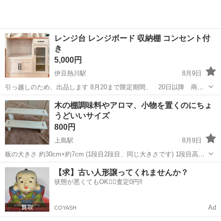
レンジ台 レンジボード 収納棚 コンセント付
き
5,000円
伊豆熱川駅
8月9日
引っ越しのため、出品します 8月20まで限定期間、 20日以降 商品
は削除します 半年で使用しました とても綺麗に状態です 傷などはな
静岡
賀茂郡
伊豆熱川駅
収納家具
レンジ
木の棚調味料やアロマ、小物を置くのにちょ
いです 購入価格は34900円 食器棚 レンジ台 完成品 ロータイ...
うどいいサイズ
800円
上島駅
8月9日
板の大きさ 約30cm×約7cm (1段目2段目、同じ大きさです) 1段目高さ
約7cm 2段目高さ約13cm 1年弱の使用なので、とてもキレイですが、
静岡
浜松市
上島駅
収納家具
【求】古い人形譲ってくれませんか？
中古品をご理解の上、ご検討下さいませ。 お渡し場所は、 杏林堂姫街
状態が悪くてもOK🙆‍♀️査定0円‼️
道店...
Ad
COYASH