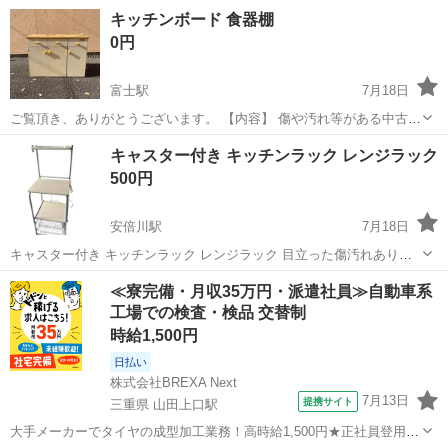
・状態/中古/現状品/使用感あり。 ・特徴/下段は可変式棚板1枚
静岡
御殿場市
御殿場駅
収納家具
ラック
キッチンボード 食器棚
引き出しの天板にうっすらシミあり ・付属品は画像が全...
0円
富士駅
7月18日
ご覧頂き、ありがとうございます。 【内容】 傷や汚れ等がある中古品
ですので、 ご了承下さい。 【サイズ】 横幅約90cm 奥行約45cm 高さ
静岡
富士市
富士駅
収納家具
食器棚
キャスター付き キッチンラック レンジラック
約65cm 【注意】 常識やマナー、時間やドタキャン等、 基本的な事が
500円
守れな...
安倍川駅
7月18日
キャスター付き キッチンラック レンジラック 目立った傷汚れありま
せん。 中古品ですので神経質な方は御遠慮ください。 よろしくお願い
静岡
静岡市
安倍川駅
収納家具
≪寮完備・月収35万円・派遣社員≫自動車系
します。
工場での検査・検品 交替制
時給1,500円
日払い
株式会社BREXA Next
7月13日
提携サイト
三重県 山田上口駅
大手メーカーでタイヤの成型加工業務！高時給1,500円★正社員登用制