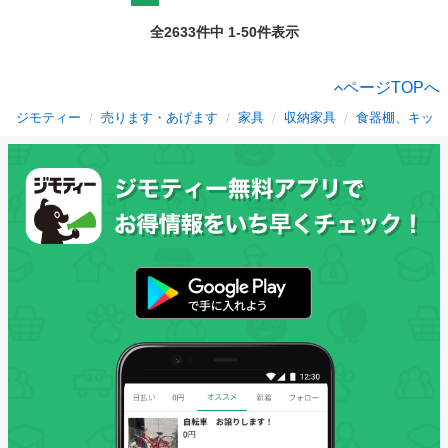
全2633件中 1-50件表示
ページTOPへ
ジモティー
売ります・あげます
家具
収納家具
食器棚、キッチ