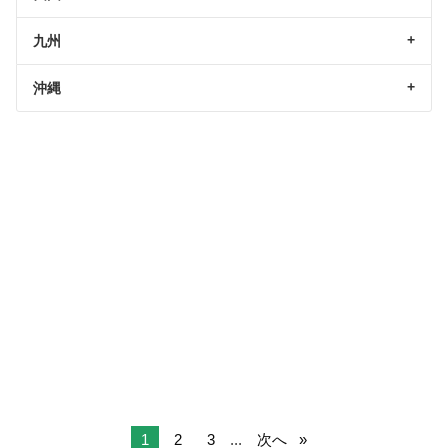
九州
沖縄
1
2
3
...
次へ