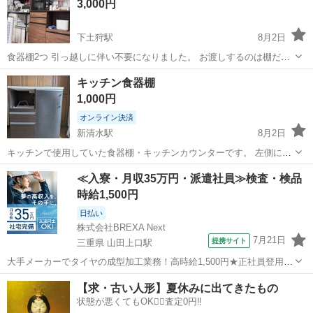
3,000円
下土狩駅
8月2日
食器棚2つ 引っ越しに伴い不要になりました。 お渡しするのは棚だけ
です 引き取りに来れる方 8月9日から16日の間で都合が合う方に お譲
静岡
駿東郡
下土狩駅
収納家具
食器棚
キッチン食器棚
りします。
1,000円
オンライン決済
新清水駅
8月2日
キッチンで使用していた食器棚・キッチンカウンターです。 左側に炊
飯器を置けるスペースとスライド式の棚、引き出し2段、右側に棚付き
静岡
静岡市
新清水駅
収納家具
ままごとキッチン
≪入寮・月収35万円・派遣社員≫検査・検品
の収納があります。 右側の棚は戸の板をプラスチック製のものにDIY
時給1,500円
で付け替えています。使用上...
日払い
株式会社BREXA Next
7月21日
提携サイト
三重県 山田上口駅
大手メーカーでタイヤの成型加工業務！高時給1,500円★正社員登用制
度あり！ワンルーム寮完備！マイカー通勤OK！無料駐車場あり！《三
三重
伊勢市
山田上口駅
その他
【求・古い人形】夏休みに出てきたもの
重県伊勢市》 人気の工場のお仕事 ◇タイヤの製造◇ トラック・バ
状態が悪くてもOK🙆‍♀️査定0円‼️
ス・RV車用を中心とした...