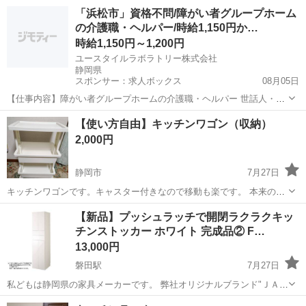
おりません。 約2年ほどしか使用しておりませんが、多少の傷などは
静岡
静岡市
安倍川駅
収納家具
「浜松市」資格不問/障がい者グループホーム
あります。 気になる方はご遠慮いただければと思います。 引き取り場
の介護職・ヘルパー/時給1,150円か…
所は相談可能です。...
時給1,150円～1,200円
ユースタイルラボラトリー株式会社
静岡県
スポンサー：求人ボックス
08月05日
【仕事内容】障がい者グループホームの介護職・ヘルパー 世話人・生
活支援員としての業務を行っていただきます(日勤:08:30～17:30)。 <
アルバイト・パート
【使い方自由】キッチンワゴン（収納）
主な業務内容> お食事の準備 食事・入浴・就寝の支援 日常生活の相談
2,000円
業務 健康管理、記録...
静岡市
7月27日
キッチンワゴンです。キャスター付きなので移動も楽です。 本来の使
い方は、キッチンの収納として色々と使えます。しかし、使い方はあ
静岡
静岡市
収納家具
使い方
【新品】プッシュラッチで開閉ラクラクキッ
なた次第で、机脇の筆記具の収納だったり、物置に工具等まとめても
チンストッカー ホワイト 完成品② F…
良いですね。 サイズ：45㌢×3...
13,000円
磐田駅
7月27日
私どもは静岡県の家具メーカーです。 弊社オリジナルブランド"ＪＡＪ
ＡＮ"にて様々な家具を販売しております。 「キッチンストッカー」の
静岡
磐田市
磐田駅
収納家具