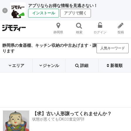
アプリならお得な情報を見逃さない！
インストール
アプリで開く
静岡県
検索
ログイン
投稿
静岡県の食器棚、キッチン収納の中古あげます・譲
人気キーワード
ります
エリア
ジャンル
詳細
新着順
【求】古い人形譲ってくれませんか？
状態が悪くてもOK🙆‍♀️査定0円‼️