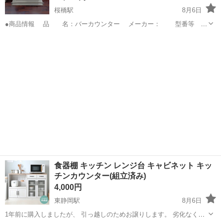
桜橋駅
8月6日
●商品情報 品 名：バーカウンター メーカー： 型番等 ：
サイズ ：幅120×高さ86×奥行50cm ●お問い合わせ番号
静岡
静岡市
桜橋駅
収納家具
バーカウンター
2015001173286 ●詳細な状態 一般的な使用感や汚れが...
食器棚 キッチン レンジ台 キャビネット キッ
チンカウンター(組立済み)
4,000円
東静岡駅
8月6日
1年前に購入しましたが、 引っ越しのためお譲りします。 劣化なく美