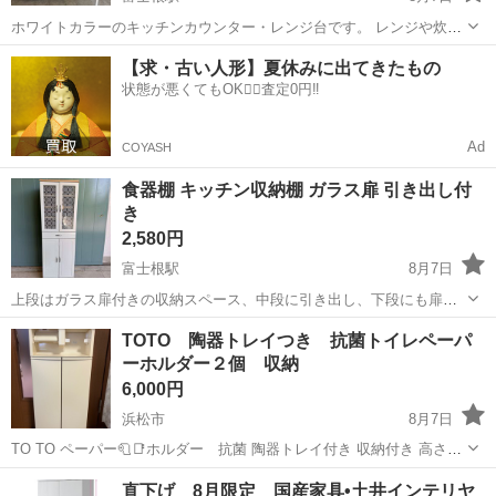
ホワイトカラーのキッチンカウンター・レンジ台です。 レンジや炊飯
器などの家電置きとしてはもちろん、食器棚・キッチン収納としても
静岡
富士宮市
富士根駅
収納家具
キッチンカウンター
【求・古い人形】夏休みに出てきたもの
便利なタイプです。 左上は引き出して使えるスライド棚になってお
状態が悪くてもOK🙆‍♀️査定0円‼️
り、炊飯器や電気ポットな...
Ad
COYASH
食器棚 キッチン収納棚 ガラス扉 引き出し付
き
2,580円
富士根駅
8月7日
上段はガラス扉付きの収納スペース、中段に引き出し、下段にも扉付
き収納があり、食器・調理器具・食品ストックなどをまとめて収納で
静岡
富士宮市
富士根駅
収納家具
TOTO 陶器トレイつき 抗菌トイレペーパ
きます。 上段・下段とも棚板付きで、収納力があります。 ガラス部分
ーホルダー２個 収納
には模様が入っており、シン...
6,000円
浜松市
8月7日
TO TO ペーパー🧻📑ホルダー 抗菌 陶器トレイ付き 収納付き 高さ×
横 78×40 奥行き13 別宅で使っていました 状態は綺麗でいいです
静岡
浜松市
収納家具
トイレペーパーホルダー
直下げ 8月限定 国産家具•土井インテリヤ