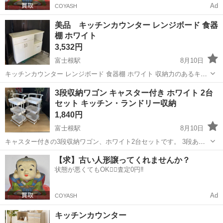
Ad
COYASH
美品 キッチンカウンター レンジボード 食器
棚 ホワイト
3,532円
富士根駅
8月10日
キッチンカウンター レンジボード 食器棚 ホワイト 収納力のあるキッ
チンカウンターです。 ・引き出し2杯 ・可動棚付き収納 ・スライド棚
静岡
富士宮市
富士根駅
収納家具
3段収納ワゴン キャスター付き ホワイト 2台
付き（炊飯器や電気ケトルに便利） ・配線コード穴付き ・ホワイトカ
セット キッチン・ランドリー収納
ラ...
1,840円
富士根駅
8月10日
キャスター付きの3段収納ワゴン、ホワイト2台セットです。 3段ある
ので収納力があり、キッチン用品・調味料・食品ストック・洗面用
静岡
富士宮市
富士根駅
収納家具
【求】古い人形譲ってくれませんか？
品・タオル・ベビー用品・文房具など、いろいろな用途にお使いいた
状態が悪くてもOK🙆‍♀️査定0円‼️
だけます。 キャスター付...
Ad
COYASH
キッチンカウンター