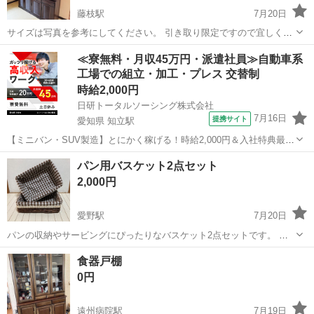
藤枝駅
7月20日
サイズは写真を参考にしてください。 引き取り限定ですので宜しくお
願いします。
静岡
藤枝市
藤枝駅
収納家具
≪寮無料・月収45万円・派遣社員≫自動車系
工場での組立・加工・プレス 交替制
時給2,000円
日研トータルソーシング株式会社
7月16日
提携サイト
愛知県 知立駅
【ミニバン・SUV製造】とにかく稼げる！時給2,000円＆入社特典最大
20万円支給！／寮費無料＆生活備品付き／土日休み／未経験OK＆研修
愛知
刈谷市
知立駅
その他
パン用バスケット2点セット
あり◎ ミニバン・SUV製造 トヨタ車体各工場でのミニバン・SUV新
2,000円
車製造に関わる諸作...
愛野駅
7月20日
パンの収納やサービングにぴったりなバスケット2点セットです。 ブ
ラウンのチェック柄の布とレース付きで、見た目も可愛くインテリア
静岡
袋井市
愛野駅
収納家具
バスケット
食器戸棚
としてもおすすめです。 【セット内容】 ・バスケット2点 【サイズ】
0円
約38...
遠州病院駅
7月19日