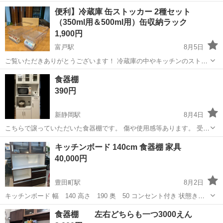
品です。 完成品を購入したため分解は不可です。 静岡市葵区内まで取
静岡
静岡市
東静岡駅
収納家具
便利】冷蔵庫 缶ストッカー 2種セット
りにきていただける方、7月末〜8月上旬ごろ受け渡しできる方 優先で
（350ml用＆500ml用）缶収納ラック
すが、時期につきまし...
1,900円
富戸駅
8月5日
ご覧いただきありがとうございます！ 冷蔵庫の中やキッチンのストッ
ク収納をスッキリ整理できる、透明アクリルの缶収納ラックです。 奥
静岡
伊東市
富戸駅
収納家具
食器棚
から手前に転がってくるタイプや、積み重ねて省スペースに置けるタ
390円
イプなど、まとめ買いの整理にとて...
新静岡駅
8月4日
こちらで譲っていただいた食器棚です。 傷や使用感等あります。 受け
渡しの日取りは、8月下旬で 調整させていただきたいです。 またサイ
静岡
静岡市
新静岡駅
収納家具
キッチンボード 140cm 食器棚 家具
ズが大きい為、積み込み可能な車で取りに来てくださる方に限らせて
40,000円
いただきます。 (※上下で...
豊田町駅
8月2日
キッチンボード 幅 140 高さ 190 奥 50 コンセント付き 状態きれ
い 問題ありません
静岡
磐田市
豊田町駅
収納家具
食器棚 左右どちらも一つ3000えん