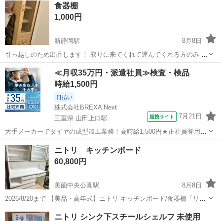
食器棚
1,000円
新静岡駅
8月8日
引っ越しのため出品します！ 取りに来てくれて運んでくれる方のみ お
取引お願いします💦 8月中まで、、、 横は、引っ越しの際シールを貼
静岡
静岡市
新静岡駅
収納家具
≪月収35万円・派遣社員≫検査・検品
っていた為 剥がれてしまっています！ 画像にてご確認をお願いしま
時給1,500円
す！ 他には不備はなく問題な...
日払い
株式会社BREXA Next
7月21日
提携サイト
三重県 山田上口駅
大手メーカーでタイヤの成型加工業務！高時給1,500円★正社員登用制
度あり！ワンルーム寮完備！マイカー通勤OK！無料駐車場あり！《三
三重
伊勢市
山田上口駅
その他
ニトリ キッチンボード
重県伊勢市》 人気の工場のお仕事 ◇タイヤの製造◇ トラック・バ
60,800円
ス・RV車用を中心とした...
美薗中央公園駅
8月8日
2026/8/20まで 【美品・高年式】ニトリ キッチンボード/食器棚「リガ
ーレ」幅160cm ホワイト ニトリの人気組み合わせキッチンボード「リ
静岡
浜松市
美薗中央公園駅
収納家具
ニトリ シンク下スチールシェルフ 未使用
ガーレ」一式です。 2025年1月に新品で購入（購入価格：約166,000...