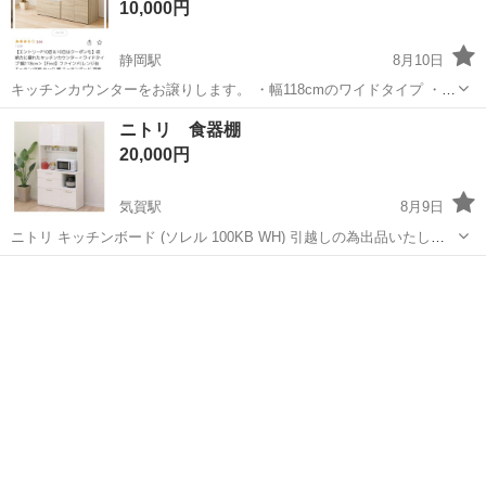
10,000円
静岡駅
8月10日
キッチンカウンターをお譲りします。 ・幅118cmのワイドタイプ ・コ
ンセント付き ・スライド棚付き ・レンジ、炊飯器、食器などをまとめ
静岡
静岡市
静岡駅
収納家具
ニトリ 食器棚
て収納可能 ・使用に伴う傷や汚れはありますが、通常使用に問題あり
20,000円
ません ・引越しに伴い...
気賀駅
8月9日
ニトリ キッチンボード (ソレル 100KB WH) 引越しの為出品いたしま
す。 取りに来られる方限定です。 静岡県浜松市になります。 使用期
静岡
浜松市
気賀駅
収納家具
間 約3年 不具合 ①キズはほとんどありません。見た目はキレイです。
ですが、...