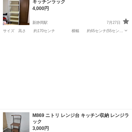
キッチンラック
型落ち品を13,000円（税込み）にて販売いたします。 ＜ノークレーム
4,000円
ノーリターン...
新静岡駅
7月27日
サイズ 高さ 約170センチ 横幅 約65センチ(55センチ)
奥行 約50センチ 使用期間は2年ほどですので、目立つ傷
静岡
静岡市
新静岡駅
収納家具
ラック
や汚れはありません。 組立用の説明書が無いため、このままでのお渡
しとなります。かな...
M869 ニトリ レンジ台 キッチン収納 レンジラ
ック
3,000円