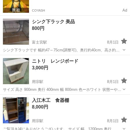
Ad
COYASH
シンク下ラック 美品
800円
富士宮駅
8月1日
シンク下ラックです 幅約47～75cm(調整可)、奥行約40cm、高さ約
42cm、美品です(^^)
静岡
富士宮市
富士宮駅
収納家具
シンク
ニトリ レンジボード
3,000円
用宗駅
8月1日
サイズ 高さ 900mm 奥行 400mm 幅 800mm 色ーホワイト 状態ーやや
傷や汚れあり。 ※メッセージの御対応は18時〜9時までは出来ません
静岡
静岡市
用宗駅
収納家具
レンジ
入江木工 食器棚
のでご了承下さいませ。 取引先 静岡市駿河区広野3-11-3. ...
8,000円
用宗駅
8月1日
ご覧頂き誠にありがとうございます。 サイズ 幅 1200mm 奥行