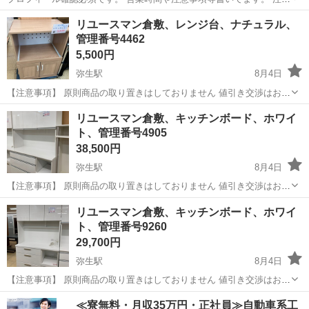
⚠️ 当店はリサイクルショップの為、原則として 返品・交換や修理等の
岡山
倉敷市
弥生駅
収納家具
レンジ
リユースマン倉敷、レンジ台、ナチュラル、
対応は致しかねます。 家電等に関しましては、ご購入から３日以内に
管理番号4462
商品の不備や故障があっ...
5,500円
弥生駅
8月4日
【注意事項】 原則商品の取り置きはしておりません 値引き交渉はお受
けできません 購入のタイミングが重なった場合は店頭販売を優先させ
岡山
倉敷市
弥生駅
収納家具
店頭
リユースマン倉敷、キッチンボード、ホワイ
て頂きます m(_ _)m 上記問合せ、またはテンプレートでのご質問には
ト、管理番号4905
お返事しておりま...
38,500円
弥生駅
8月4日
【注意事項】 原則商品の取り置きはしておりません 値引き交渉はお受
けできません 購入のタイミングが重なった場合は店頭販売を優先させ
岡山
倉敷市
弥生駅
収納家具
店頭
リユースマン倉敷、キッチンボード、ホワイ
て頂きます m(_ _)m 上記問合せ、またはテンプレートでのご質問には
ト、管理番号9260
お返事しておりま...
29,700円
弥生駅
8月4日
【注意事項】 原則商品の取り置きはしておりません 値引き交渉はお受
けできません 購入のタイミングが重なった場合は店頭販売を優先させ
岡山
倉敷市
弥生駅
収納家具
店頭
≪寮無料・月収35万円・正社員≫自動車系工
て頂きます m(_ _)m 上記問合せ、またはテンプレートでのご質問には