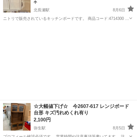
北長瀬駅
8月6日
ニトリで販売されているキッチンボードです。 商品コード:4714300 お
色:ホワイトウォッシュ 定価:69,990円 半年ほど新築アパートで使用し
岡山
岡山市
北長瀬駅
収納家具
ミランダ
ていましたが、引越しが決まり、手放すことにしました。 使用期間...
☆大幅値下げ☆ 今2607-617 レンジボード
台形 キズ汚れめくれ有り
2,100円
弥生駅
8月5日
プロフィール確認必須です。 営業時間や注意事項等書いてます。 注意