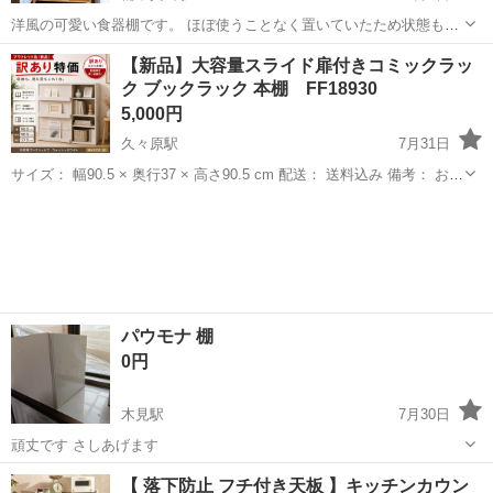
洋風の可愛い食器棚です。 ほぼ使うことなく置いていたため状態も綺
麗です。 炊飯器の引き出しもついてとても便利です。 今商品が手元に
岡山
岡山市
備中箕島駅
収納家具
食器棚
【新品】大容量スライド扉付きコミックラッ
ない為サイズが気になる方はコメントください。 自宅まで取りに来て
ク ブックラック 本棚 FF18930
いただける方限...
5,000円
久々原駅
7月31日
サイズ： 幅90.5 × 奥行37 × 高さ90.5 cm 配送： 送料込み 備考： お客
様組み立て品となります。 <状態>【新品・未使用】 アウトレット商
岡山
岡山市
久々原駅
収納家具
品 ランク C 修繕あり 写真参...
パウモナ 棚
0円
木見駅
7月30日
頑丈です さしあげます
岡山
倉敷市
木見駅
収納家具
【 落下防止 フチ付き天板 】キッチンカウン