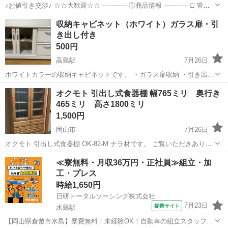
♪お値引き交渉♪ ☆☆大歓迎☆☆ ------------ ①商品情報 ------------ □ 管理
番号：N209090 □ サイズ：写真参照 □ 状態：3J ――――― 状態ラン
岡山
岡山市
収納家具
汚れ
収納キャビネット（ホワイト）ガラス扉・引
ク ―...
き出し付き
500円
高島駅
7月26日
ホワイトカラーの収納キャビネットです。 ・ガラス扉収納 ・引き出し
2段付き ・食器や小物、本などの収納に便利です。 ※もともとは上下2
岡山
岡山市
高島駅
収納家具
ガラス
オクモト 引出し式食器棚 幅765ミリ 奥行き
つの収納があるセットでしたが、もう片方は破損したため、こちらの
465ミリ 高さ1800ミリ
みの出品です。 使用に...
1,500円
岡山市
7月26日
オクモト 引出し式食器棚 OK-82-M ナラ材です。 ご覧いただきありが
とうございます。 ご面倒ではありますが商品の状態をできるだけ明快
岡山
岡山市
収納家具
食器棚
≪寮無料・月収36万円・正社員≫組立・加
に説明しておりますので、先によくお読みください。 商品の詳細は掲
工・プレス
示した画像と...
時給1,650円
日研トータルソーシング株式会社
7月23日
提携サイト
水島駅
【岡山県倉敷市水島】寮費無料！未経験OK！自動車の組立スタッフ