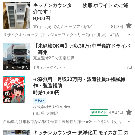
岡山
岡山市
東山・おかでんミュージアム駅駅
収納家具
キッチンカウンター 一枚扉 ホワイト のご紹
×奥行50.5㎝×高さ101.5㎝ 状態 ：中古品の為細々傷がありま
介です！
貸し出し
す。店頭でお確か...
9,900円
東山・おかでんミュージアム駅駅
8月8日
リサイクルショップ【トレジャーファクトリー岡山平井店】 ●商品情
報 アイテム名：キッチンカウンター ブランド ： サイズ ：横幅
岡山
岡山市
東山・おかでんミュージアム駅駅
収納家具
【未経験OK🚚】月収30万↑中型免許ドライバ
70㎝×奥行43㎝×高さ120㎝ 状態 ：中古品の為、側面に深いキズ
ー募集
貸し出し
があります。店頭 ...
完全週休2日で安定転職
Ad
ドライバーダイレクト
≪寮無料・月収33万円・派遣社員≫機械操
作・製造補助
時給1,400円
日払い
株式会社BREXA Next
4月17日
提携サイト
山口県 大歳駅
自動車向け車載部品の製造作業！未経験活躍中★20～40代の男女活躍
中！友達同士での応募OK！備品付きワンルーム寮費無料！赴任旅費会
山口
山口市
大歳駅
その他
キッチンカウンター 泉洋化工 モイス加工 の
社負担！生活支援物資事前対応可◎格安食堂利用可！年間休日135日