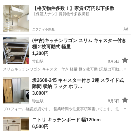
中！友達同士での応募OK！備品付きワンルーム寮費無料！赴任旅費会
山口
山口市
大歳駅
その他
【格安物件多数！】家賃4万円以下多数
社負担！生活支援物資事前対応可◎格安食堂利用可！年間休日135日
【保証人ナシ】賃貸物件多数掲載！
♪《山口県山口市》 人気の工...
Ad
ニフティ不動産
(中古)キッチンワゴン スリム キャスター付き
棚２枚可動式 軽量
1,200円
常山駅
8月6日
スリムキッチンワゴン キャスター付き 軽量 棚２枚可動 (天板は可動し
ません) size 約30cm×約50cm (取っ手部分含まず) ×約69cm (高さはキ
岡山
玉野市
常山駅
収納家具
キャスター
坂2608-245 キャスター付き 3連 スライド式
ャスター含む) ※素人計測です 購入して２年目比較的新しめ...
隙間 収納 ラック ホワ…
3,000円
弥生駅
8月6日
プロフィール確認必須です。 営業時間や注意事項等書いてます。 注意
⚠️ 当店はリサイクルショップの為、原則として 返品・交換や修理等の
岡山
倉敷市
弥生駅
収納家具
隙間
ニトリ キッチンボード 幅120cm
対応は致しかねます。 家電等に関しましては、ご購入から３日以内に
6,500円
商品の不備や故障があっ...