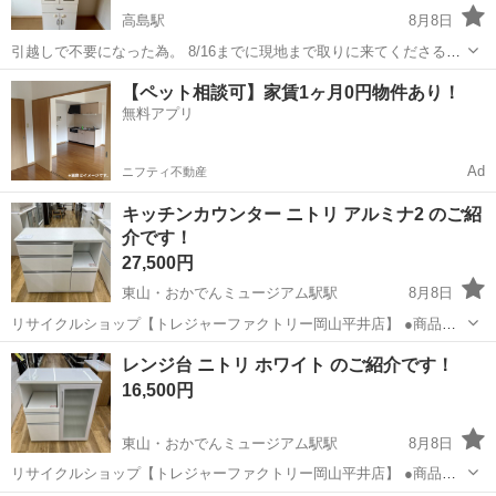
高島駅
8月8日
引越しで不要になった為。 8/16までに現地まで取りに来てくださるか
たでお願い致します。
岡山
岡山市
高島駅
収納家具
食器棚
【ペット相談可】家賃1ヶ月0円物件あり！
無料アプリ
Ad
ニフティ不動産
キッチンカウンター ニトリ アルミナ2 のご紹
介です！
27,500円
東山・おかでんミュージアム駅駅
8月8日
リサイクルショップ【トレジャーファクトリー岡山平井店】 ●商品情
報 アイテム名：キッチンカウンター ブランド ：ニトリ サイ
岡山
岡山市
東山・おかでんミュージアム駅駅
収納家具
レンジ台 ニトリ ホワイト のご紹介です！
ズ ：横幅100㎝×奥行45㎝×高さ91㎝ 状態 ：中古品の為細々
貸し出し
16,500円
傷があります。店頭でお確...
東山・おかでんミュージアム駅駅
8月8日
リサイクルショップ【トレジャーファクトリー岡山平井店】 ●商品情
報 アイテム名：レンジ台 ブランド ：ニトリ サイズ ：横幅88㎝