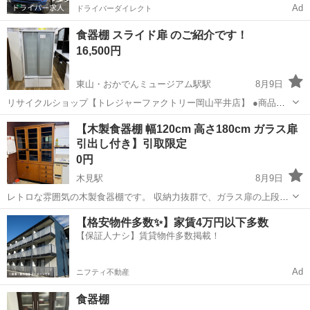
Ad
ドライバーダイレクト
食器棚 スライド扉 のご紹介です！
16,500円
東山・おかでんミュージアム駅駅
8月9日
リサイクルショップ【トレジャーファクトリー岡山平井店】 ●商品情
報 アイテム名：食器棚 ブランド ： サイズ ：横幅90㎝×奥行40
岡山
岡山市
東山・おかでんミュージアム駅駅
収納家具
【木製食器棚 幅120cm 高さ180cm ガラス扉
㎝×高さ178㎝ 状態 ：中古品の為細々傷があります。店頭でお確
引出し付き】引取限定
貸し出し
かめ ...
0円
木見駅
8月9日
レトロな雰囲気の木製食器棚です。 収納力抜群で、ガラス扉の上段＋
扉・引出しの下段の2段構成です。 ■商品情報 ・素材：木製（オーク
岡山
倉敷市
木見駅
収納家具
木製
【格安物件多数✨】家賃4万円以下多数
系） ・カラー：ブラウン ・サイズ：幅約120cm × 奥行約40cm × 高さ
【保証人ナシ】賃貸物件多数掲載！
約180cm...
Ad
ニフティ不動産
食器棚