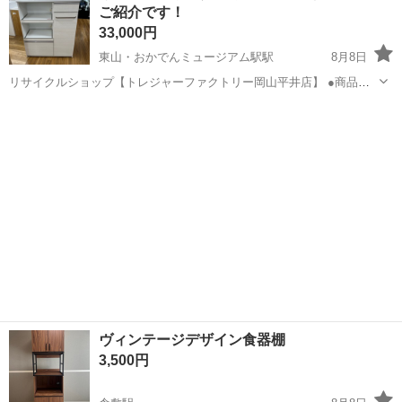
ご紹介です！
♪《山口県山口市》 人気の工...
33,000円
東山・おかでんミュージアム駅駅
8月8日
リサイクルショップ【トレジャーファクトリー岡山平井店】 ●商品情
報 アイテム名：キッチンカウンター ブランド ：泉洋化工 サイ
岡山
岡山市
東山・おかでんミュージアム駅駅
収納家具
ズ ：横幅99㎝×奥行45㎝×高さ120㎝ 状態 ：中古品の為細々
貸し出し
傷があります。店頭でお...
ヴィンテージデザイン食器棚
3,500円