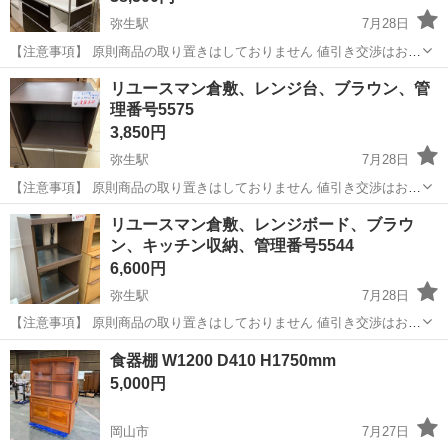
弥生駅
7月28日
【注意事項】 原則商品の取り置きはしておりません 値引き交渉はお受
けできません 購入のタイミングが重なった場合は店頭販売を優先させ
岡山
倉敷市
弥生駅
収納家具
店頭
リユースマン倉敷、レンジ台、ブラウン、管
て頂きます m(_ _)m 上記問合せ、またはテンプレートでのご質問には
理番号5575
お返事しておりま...
3,850円
弥生駅
7月28日
【注意事項】 原則商品の取り置きはしておりません 値引き交渉はお受
けできません 購入のタイミングが重なった場合は店頭販売を優先させ
岡山
倉敷市
弥生駅
収納家具
店頭
リユースマン倉敷、レンジボード、ブラウ
て頂きます m(_ _)m 上記問合せ、またはテンプレートでのご質問には
ン、キッチン収納、管理番号5544
お返事しておりま...
6,600円
弥生駅
7月28日
【注意事項】 原則商品の取り置きはしておりません 値引き交渉はお受
けできません 購入のタイミングが重なった場合は店頭販売を優先させ
岡山
倉敷市
弥生駅
収納家具
店頭
食器棚 W1200 D410 H1750mm
て頂きます m(_ _)m 上記問合せ、またはテンプレートでのご質問には
5,000円
お返事しておりま...
岡山市
7月27日