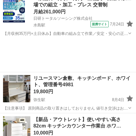
場での組立・加工・プレス 交替制
お返事しておりま...
月給261,000円
日研トータルソーシング株式会社
7月24日
提携サイト
水島駅
【月収例35万円×土日休み】自動車の組み立て作業／安定・安心の正社
員 自動車の組立作業 各生産ラインには最新鋭のロボットが導入されて
岡山
倉敷市
水島駅
その他
います。 専用レールに乗って流れてくる車の骨組みに、社内外の各部
品・ハンドル・足回り・ドア...
リユースマン倉敷、キッチンボード、ホワイ
ト、管理番号4981
19,800円
弥生駅
8月4日
【注意事項】 原則商品の取り置きはしておりません 値引き交渉はお受
けできません 購入のタイミングが重なった場合は店頭販売を優先させ
岡山
倉敷市
弥生駅
収納家具
店頭
【新品・アウトレット】使いやすい高さ
て頂きます m(_ _)m 上記問合せ、またはテンプレートでのご質問には
82cm キッチンカウンター作業台 ホワ…
お返事しておりま...
10,000円