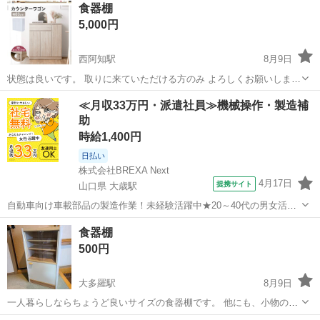
食器棚
5,000円
西阿知駅
8月9日
状態は良いです。 取りに来ていただける方のみ よろしくお願いしま
す！
岡山
倉敷市
西阿知駅
収納家具
≪月収33万円・派遣社員≫機械操作・製造補
助
時給1,400円
日払い
株式会社BREXA Next
4月17日
提携サイト
山口県 大歳駅
自動車向け車載部品の製造作業！未経験活躍中★20～40代の男女活躍
中！友達同士での応募OK！備品付きワンルーム寮費無料！赴任旅費会
山口
山口市
大歳駅
その他
食器棚
社負担！生活支援物資事前対応可◎格安食堂利用可！年間休日135日
500円
♪《山口県山口市》 人気の工...
大多羅駅
8月9日
一人暮らしならちょうど良いサイズの食器棚です。 他にも、小物の片
付け等にどうでしょうか？ <サイズ> 高さ 88cm 奥行き 29.5cm 横幅