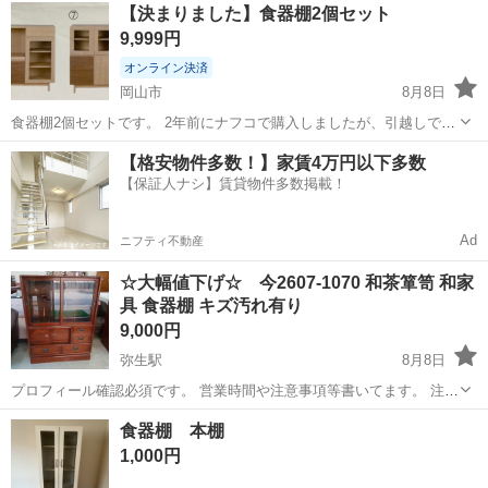
岡山
岡山市
大多羅駅
収納家具
【決まりました】食器棚2個セット
47.5cm 傷、取れない汚れなどの使用感あります。 中古品へのご理解
9,999円
頂ける方...
オンライン決済
岡山市
8月8日
食器棚2個セットです。 2年前にナフコで購入しましたが、引越しで不
要になりましたので出品します。 定価 ⑥￥16,800 ⑦14,800 目立った
岡山
岡山市
収納家具
食器棚
【格安物件多数！】家賃4万円以下多数
傷はありませんが、2年間使用済ですのでご了承ください。 ※取りに
【保証人ナシ】賃貸物件多数掲載！
来ていだだけ...
Ad
ニフティ不動産
☆大幅値下げ☆ 今2607-1070 和茶箪笥 和家
具 食器棚 キズ汚れ有り
9,000円
弥生駅
8月8日
プロフィール確認必須です。 営業時間や注意事項等書いてます。 注意
⚠️ 当店はリサイクルショップの為、原則として 返品・交換や修理等の
岡山
倉敷市
弥生駅
収納家具
和家具
食器棚 本棚
対応は致しかねます。 家電等に関しましては、ご購入から３日以内に
1,000円
商品の不備や故障があっ...