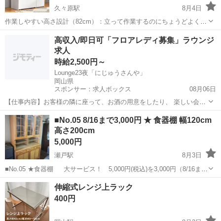
久々原駅
8月4日
作業しやすい高さ設計（82cm）：立って作業するのにちょうどよく、
毎日の家事ストレスを軽減します。 充実の収納力：スッキリ隠せる引
岡山
岡山市
久々原駅
収納家具
アウトレット
高収入/即日可「フロアレディ募集」ラウンジ
き出し収納と、スライド棚でキッチン周りを整理整頓。 お手入れ簡
求人
単：天板には合成樹脂...
時給2,500円～
Lounge23夜「にじゅうさんや」
岡山県
スポンサー：求人ボックス
08月06日
【仕事内容】お客様の隣に座って、お酒の用意をしたり、 楽しい会話
でのおもてなしをお願いします。 当店のお客様は、夜の遊びに慣れて
アルバイト・パート
■No.05 8/16まで3,000円 ★ 食器棚 幅120cm
いる方ばかり。 紳士的な方が多いため、安心してお仕事ができる環境
高さ200cm
です ノルマ等もないからこそ、 ストレ...
5,000円
瀬戸駅
8月3日
■No.05 ★食器棚 大サービス！ 5,000円(税込)を3,000円（8/16ま
で）に値下げします。 食器棚 台所のリフォームに伴い出品します。
岡山
赤磐市
瀬戸駅
収納家具
食器棚
伸縮式レンジ上ラック
サイズ、棚などは、以下の通りです。 全体サイズ...
400円