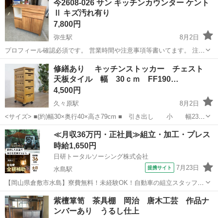
今2608-026 サン キッチンカウンター ケント
Ⅱ キズ汚れ有り
7,800円
弥生駅
8月2日
プロフィール確認必須です。 営業時間や注意事項等書いてます。 注意
⚠️ 当店はリサイクルショップの為、原則として 返品・交換や修理等の
岡山
倉敷市
弥生駅
収納家具
キッチンカウンター
修繕あり キッチンストッカー チェスト
対応は致しかねます。 家電等に関しましては、ご購入から３日以内に
天板タイル 幅 30ｃｍ FF190…
商品の不備や故障があっ...
4,500円
久々原駅
8月2日
<サイズ> ■(約)幅30×奥行40×高さ79cm ■ 引き出し 小 幅23×
奥行34.5×深さ4.5 ■ 引き出し 中 幅23×奥行34.5×深さ10.5
岡山
岡山市
久々原駅
収納家具
タイル
≪月収36万円・正社員≫組立・加工・プレス
■ 引き出し 大 幅23×奥行...
時給1,650円
日研トータルソーシング株式会社
7月23日
提携サイト
水島駅
【岡山県倉敷市水島】寮費無料！未経験OK！自動車の組立スタッフ
《お仕事No.NS0089》 お仕事について 車の組立作業です。専用レール
岡山
倉敷市
水島駅
その他
紫檀箪笥 茶具棚 岡治 唐木工芸 作品ナ
に乗って流れてくる車の骨組みに、車内外の各部品・ハンドル・足回
ンバーあり うるし仕上
り・ドア・シートなどの各...