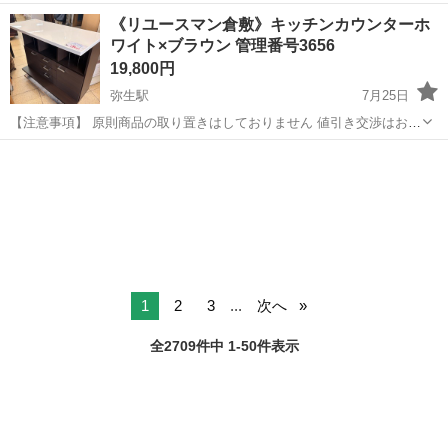
《お仕事No.NS0089》 お仕事について 車の組立作業です。専用レール
岡山
倉敷市
水島駅
その他
《リユースマン倉敷》キッチンカウンターホ
に乗って流れてくる車の骨組みに、車内外の各部品・ハンドル・足回
ワイト×ブラウン 管理番号3656
り・ドア・シートなどの各...
19,800円
弥生駅
7月25日
【注意事項】 原則商品の取り置きはしておりません 値引き交渉はお受
けできません 購入のタイミングが重なった場合は店頭販売を優先させ
岡山
倉敷市
弥生駅
収納家具
店頭
て頂きます m(_ _)m 上記問合せ、またはテンプレートでのご質問には
お返事しておりま...
1
2
3
...
次へ
全2709件中 1-50件表示