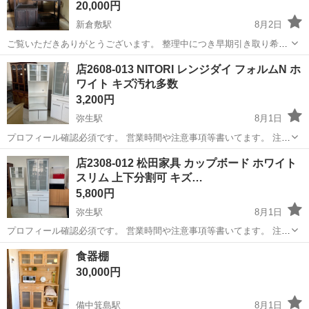
20,000円
新倉敷駅
8月2日
ご覧いただきありがとうございます。 整理中につき早期引き取り希望
です。 お値段によりお取引者が変更になる場合がございます。
岡山
倉敷市
新倉敷駅
収納家具
店2608-013 NITORI レンジダイ フォルムN ホ
ワイト キズ汚れ多数
3,200円
弥生駅
8月1日
プロフィール確認必須です。 営業時間や注意事項等書いてます。 注意
⚠️ 当店はリサイクルショップの為、原則として 返品・交換や修理等の
岡山
倉敷市
弥生駅
収納家具
レンジダイ
店2308-012 松田家具 カップボード ホワイト
対応は致しかねます。 家電等に関しましては、ご購入から３日以内に
スリム 上下分割可 キズ…
商品の不備や故障があっ...
5,800円
弥生駅
8月1日
プロフィール確認必須です。 営業時間や注意事項等書いてます。 注意
⚠️ 当店はリサイクルショップの為、原則として 返品・交換や修理等の
岡山
倉敷市
弥生駅
収納家具
商品
食器棚
対応は致しかねます。 家電等に関しましては、ご購入から３日以内に
30,000円
商品の不備や故障があっ...
備中箕島駅
8月1日