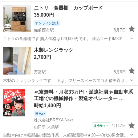
報 アイテム名：キッチンボード ブランド ：ニトリ サイズ ：横
岡山
岡山市
東山・おかでんミュージアム駅駅
収納家具
ニトリ 食器棚 カップボード
幅100㎝×奥行50㎝×高さ200㎝ 状態 ：中古品の為細々傷があり
貸し出し
35,000円
ます。店頭でお確か...
オンライン決済
備前西市駅
8月7日
ニトリの食器棚です 購入価格は129,000円です。 商品コードIM301
HQ120MG LBR/BK 1年半くらい使用していましたが、引っ越しをしサ
岡山
岡山市
備前西市駅
収納家具
食器棚
木製レンジラック
イズが絶妙に合わなくて泣く泣く出品です。 いまは引っ越し後で3つ
2,700円
に分...
万富駅
8月6日
木製のキッキンラックです。 下は、フリースペースでゴミ箱等置けま
す。 真ん中に浅い引き出し。上置きは、可動棚一枚。 3年ほど使いま
岡山
岡山市
万富駅
収納家具
≪寮無料・月収33万円・派遣社員≫自動車系
した。シートをひいて使ってたのできれいだと思います。 引っ越しの
工場での機械操作・製造オペレーター …
ため出品しました。宜しくお願い...
時給1,400円
日払い
株式会社BREXA Next
4月17日
提携サイト
山口県 大歳駅
自動車向け車載部品の製造作業！未経験活躍中★20～40代の男女活躍