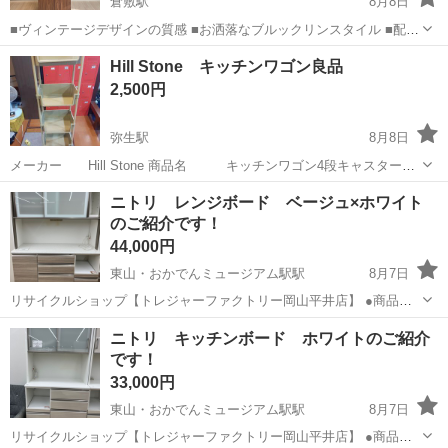
倉敷駅
8月8日
■ヴィンテージデザインの質感 ■お洒落なブルックリンスタイル ■配線
に便利なコンセントホール付 ■スライド棚板は出し入れスムーズな金
岡山
倉敷市
倉敷駅
収納家具
ヴィンテージ
Hill Stone キッチンワゴン良品
属レールを採用 (上部オープン部内寸)幅54.5×奥35.7×高39.8cm、(下部
2,500円
オー...
弥生駅
8月8日
メーカー Hill Stone 商品名 キッチンワゴン4段キャスター付
き 一度撮影の為組み立てました、キャスターは梱包時のままで取り付
岡山
倉敷市
弥生駅
収納家具
キャスター
ニトリ レンジボード ベージュ×ホワイト
けていません。 ＊専用箱はありません 付属品 キャスター4つ＋吊り下
のご紹介です！
げフック4...
44,000円
東山・おかでんミュージアム駅駅
8月7日
リサイクルショップ【トレジャーファクトリー岡山平井店】 ●商品情
報 アイテム名：レンジボード ブランド ：ニトリ サイズ ：横幅
岡山
岡山市
東山・おかでんミュージアム駅駅
収納家具
ニトリ キッチンボード ホワイトのご紹介
140㎝×奥行50㎝×高さ210㎝ 状態 ：中古品の為細々傷がありま
です！
貸し出し
す。店頭でお確かめ...
33,000円
東山・おかでんミュージアム駅駅
8月7日
リサイクルショップ【トレジャーファクトリー岡山平井店】 ●商品情