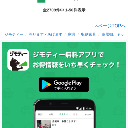
全2709件中 1-50件表示
ページTOPへ
ジモティー
売ります・あげます
家具
収納家具
食器棚、キッチ