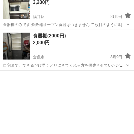
3,200円
福井駅
8月9日
食器棚のみです 炊飯器オーブン食器はつきません 二枚目のように剥が
れている部分があります usedなのでご理解いただける方のみ ノーク
岡山
倉敷市
福井駅
収納家具
食器棚
食器棚(2000円)
レームノーリターンでお願いします。 購入者様のみでの配送をお願い
2,000円
します。 購入した時は...
倉敷市
8月9日
自宅まで、できるだけ早くとりにきてくれる方を優先させていただき
ます。 よろしくおねがいします。サイズは幅600㍉奥行420㍉高さ1860
岡山
倉敷市
収納家具
食器棚
㍉です 使用感はあります ノークレームノーリターンでお願いしま
す