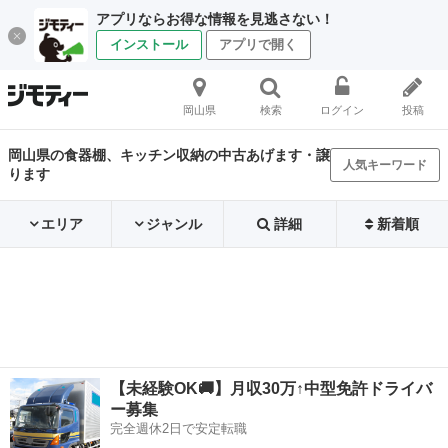
アプリならお得な情報を見逃さない！
インストール
アプリで開く
岡山県
検索
ログイン
投稿
岡山県の食器棚、キッチン収納の中古あげます・譲
人気キーワード
ります
エリア
ジャンル
詳細
新着順
【未経験OK🚚】月収30万↑中型免許ドライバ
ー募集
完全週休2日で安定転職