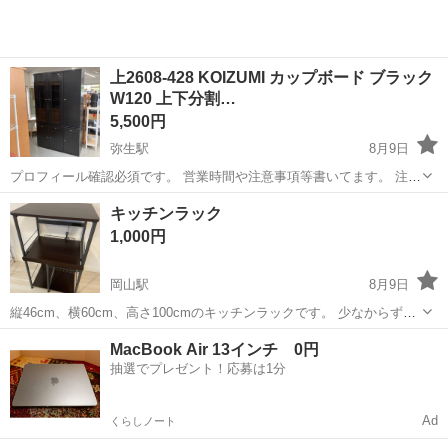
上2608-428 KOIZUMI カップボード ブラック
W120 上下分割…
5,500円
弥生駅
8月9日
プロフィール確認必須です。 営業時間や注意事項等書いてます。 注意
⚠️ 当店はリサイクルショップの為、原則として 返品・交換や修理等の
岡山
倉敷市
弥生駅
収納家具
KOIZUMI
キッチンラック
対応は致しかねます。 家電等に関しましては、ご購入から３日以内に
1,000円
商品の不備や故障があっ...
岡山駅
8月9日
縦46cm、横60cm、高さ100cmのキッチンラックです。 少なからず使
用感はありますが、目立った傷や色落ちはありません。
岡山
岡山市
岡山駅
収納家具
MacBook Air 13インチ 0円
抽選でプレゼント！応募は1分
Ad
くらしノート