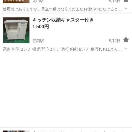
岡山駅
8月3日
使用感はありますが、目立つ傷はなくまだまだお使いいただけると思
います。 ラップホルダーは幅6.5cm程です。 ラップホルダーが固定さ
岡山
岡山市
岡山駅
収納家具
キッチン収納キャスター付き
れず、当たるといちいち落ちてしまい、使いにくさを感じたので買い
1,500円
替えました。 ラップホルダーが...
笠岡駅
8月2日
高さ 約81センチ 幅 約75.3センチ 奥行 約41センチ 傷汚れもほとんど
なく美品です。 拭き掃除してます。 平日は18~20時頃まで、土日は
岡山
笠岡市
笠岡駅
収納家具
9~18時頃までお取引可能です。 8月8日～16日は私の予定が決ま...