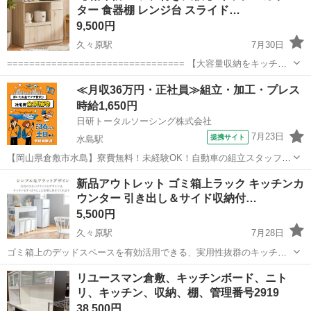
ター 食器棚 レンジ台 スライド…
9,500円
久々原駅
7月30日
================================ 【大容量収納をキッチン
に】コンパクトだけど多機能な収納が備わっており、 食器・調理器
岡山
岡山市
久々原駅
収納家具
≪月収36万円・正社員≫組立・加工・プレス
具・レンジ・炊飯器・ケルト・鍋などのキッチン用品から、調味料や
時給1,650円
食...
日研トータルソーシング株式会社
7月23日
提携サイト
水島駅
【岡山県倉敷市水島】寮費無料！未経験OK！自動車の組立スタッフ
《お仕事No.NS0089》 お仕事について 車の組立作業です。専用レール
岡山
倉敷市
水島駅
その他
新品アウトレット ゴミ箱上ラック キッチンカ
に乗って流れてくる車の骨組みに、車内外の各部品・ハンドル・足回
ウンター 引き出し＆サイド収納付…
り・ドア・シートなどの各...
5,500円
久々原駅
7月28日
ゴミ箱上のデッドスペースを有効活用できる、実用性抜群のキッチン
カウンターです。 下部にはゴミ箱がすっぽり収まり、スッキリとした
岡山
岡山市
久々原駅
収納家具
リユースマン倉敷、キッチンボード、ニト
キッチン空間を作れます。 全国一律 送料無料！ 新品アウトレット
リ、キッチン、収納、棚、管理番号2919
ゴミ箱上ラック キ...
38,500円