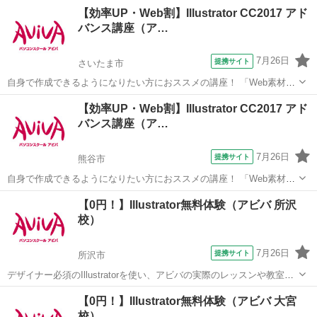
や「印刷物」など、テーマに合わせた制作物作成のノウハウを学習し
埼玉
所沢市
Illustrator
【効率UP・Web割】Illustrator CC2017 アド
ます。 バナー画像やリーフレットなど、実際に制作機会の多い成果物
バンス講座（ア…
をピックアップしているため、 「...
7月26日
提携サイト
さいたま市
自身で作成できるようになりたい方におススメの講座！ 「Web素材」
や「印刷物」など、テーマに合わせた制作物作成のノウハウを学習し
埼玉
さいたま市
Illustrator
【効率UP・Web割】Illustrator CC2017 アド
ます。 バナー画像やリーフレットなど、実際に制作機会の多い成果物
バンス講座（ア…
をピックアップしているため、 「...
7月26日
提携サイト
熊谷市
自身で作成できるようになりたい方におススメの講座！ 「Web素材」
や「印刷物」など、テーマに合わせた制作物作成のノウハウを学習し
埼玉
熊谷市
Illustrator
【0円！】Illustrator無料体験（アビバ 所沢
ます。 バナー画像やリーフレットなど、実際に制作機会の多い成果物
校）
をピックアップしているため、 「...
7月26日
提携サイト
所沢市
デザイナー必須のIllustratorを使い、アビバの実際のレッスンや教室の
雰囲気を無料で体験♪ ペンツール（ベジェ曲線）でのイラスト作成か
埼玉
所沢市
Illustrator
【0円！】Illustrator無料体験（アビバ 大宮
ら、Illustratorだからできるタイトルデコレーション術など、あなたに
校）