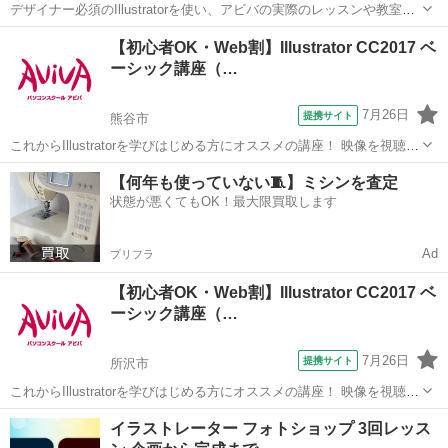
デザイナー必須のIllustratorを使い、アビバの実際のレッスンや教室の
雰囲気を無料で体験♪ ペンツール（ベジェ曲線）でのイラスト作成か
埼玉
熊谷市
Illustrator
【初心者OK・Web割】Illustrator CC2017 ベ
ら、Illustratorだからできるタイトルデコレーション術など、あなたに
ーシック講座（…
合ったメ...
7月26日
提携サイト
熊谷市
これからIllustratorを学びはじめる方にオススメの講座！ 映像を視聴し
ながら操作を行い、操作の基本からIllustratorの醍醐味である図形やイ
埼玉
熊谷市
Illustrator
【何年も使っていない🧵】ミシンを査定
ラストの描画、レイアウトの際に必用なスキルを学習していきます。
状態が悪くてもOK！最大限買取します
実際...
Ad
プリフラ
【初心者OK・Web割】Illustrator CC2017 ベ
ーシック講座（…
7月26日
提携サイト
所沢市
これからIllustratorを学びはじめる方にオススメの講座！ 映像を視聴し
ながら操作を行い、操作の基本からIllustratorの醍醐味である図形やイ
埼玉
所沢市
Illustrator
イラストレーター フォトショップ 3回レッス
ラストの描画、レイアウトの際に必用なスキルを学習していきます。