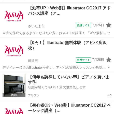
【効率UP・Web割】Illustrator CC2017 アド
バンス講座（ア…
7月26日
提携サイト
さいたま市
自身で作成できるようになりたい方におススメの講座！ 「Web素材」
や「印刷物」など、テーマに合わせた制作物作成のノウハウを学習し
埼玉
さいたま市
Illustrator
【0円！】Illustrator無料体験（アビバ 所沢
ます。 バナー画像やリーフレットなど、実際に制作機会の多い成果物
校）
をピックアップしているため、 「...
7月26日
提携サイト
所沢市
デザイナー必須のIllustratorを使い、アビバの実際のレッスンや教室の
雰囲気を無料で体験♪ ペンツール（ベジェ曲線）でのイラスト作成か
埼玉
所沢市
Illustrator
【何年も調律していない🎹】ピアノを買いま
ら、Illustratorだからできるタイトルデコレーション術など、あなたに
す🖐️
合ったメ...
状態が悪くてもOK！最大限買取します
Ad
プリフラ
【初心者OK・Web割】Illustrator CC2017 ベ
ーシック講座（…