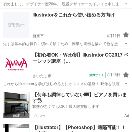
初めまして。デザイナー歴20年。 現役デザイナーのイシイと申しま
す。 WEB制作や動画制作など、だいぶ一般的な趣味や仕事になってき
埼玉
さいたま市
武蔵浦和駅
Illustrator
Illustratorをこれから使い始める方向け
ました。 有料でセミナーや教室も多く開かれ、通う人も多いかと思い
ます。 コーディン...
新座市
4月11日
先ずは基本的な操作に慣れて頂くため、簡単な図形を描いて色を塗る
ところから始めます。
埼玉
新座市
Illustrator
図形
【初心者OK・Web割】Illustrator CC2017 ベ
ーシック講座（…
7月26日
提携サイト
さいたま市
これからIllustratorを学びはじめる方にオススメの講座！ 映像を視聴し
ながら操作を行い、操作の基本からIllustratorの醍醐味である図形やイ
埼玉
さいたま市
Illustrator
【何年も調律していない🎹】ピアノを買いま
ラストの描画、レイアウトの際に必用なスキルを学習していきます。
す🖐️
実際...
状態が悪くてもOK！最大限買取します
Ad
プリフラ
【Illustrator】【Photoshop】遠隔可能！！