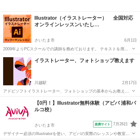
Illustrator（イラストレーター） 全国対応
オンラインレッスンいたし…
さいたま市
6月1日
2009年よりPCスクールでの講師を務めております。 テキストを用い
た多人数での学習に効率の悪さと不便さを感じて個人レッスンを始め
埼玉
さいたま市
Illustrator
レッスン
イラストレーター、フォトショップ教えます
ました。 「覚えるではなく自分で何とか出来るようになる」 をモット
ーに、初心者の方を...
川越駅
2月17日
アドビソフトイラストレーター、フォトショップの基本からお教えし
ます。初心者専用です。1時間2千円からとなります。当方版下制作を
埼玉
川越市
川越駅
Illustrator
フォトショップ
【0円！】Illustrator無料体験（アビバ 浦和パ
しているフリーの個人となります。ウインドウズ専用です。レッスン
ルコ校）
目的は印刷のための版下制作となります
7月26日
提携サイト
さいたま市
デザイナー必須のIllustratorを使い、アビバの実際のレッスンや教室の
雰囲気を無料で体験♪ ペンツール（ベジェ曲線）でのイラスト作成か