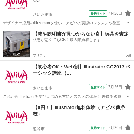
合ったメ...
7月26日
提携サイト
さいたま市
デザイナー必須のIllustratorを使い、アビバの実際のレッスンや教室の
雰囲気を無料で体験♪ ペンツール（ベジェ曲線）でのイラスト作成か
埼玉
さいたま市
Illustrator
【箱や説明書が見つからない🤖】玩具を査定
ら、Illustratorだからできるタイトルデコレーション術など、あなたに
状態が悪くてもOK！最大限買取します
合ったメ...
Ad
プリフラ
【初心者OK・Web割】Illustrator CC2017 ベ
ーシック講座（…
7月26日
提携サイト
さいたま市
これからIllustratorを学びはじめる方にオススメの講座！ 映像を視聴し
ながら操作を行い、操作の基本からIllustratorの醍醐味である図形やイ
埼玉
さいたま市
Illustrator
【0円！】Illustrator無料体験（アビバ 熊谷
ラストの描画、レイアウトの際に必用なスキルを学習していきます。
校）
実際...
7月26日
提携サイト
熊谷市