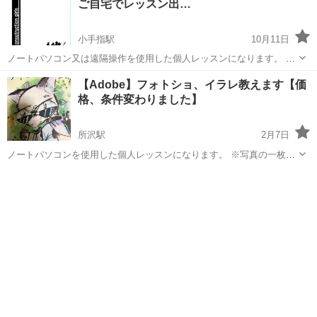
ご自宅でレッスン出…
小手指駅
10月11日
ノートパソコン又は遠隔操作を使用した個人レッスンになります。 興
味のある方は是非お問い合わせ下さい。 やりたい事を絞って受講いた
埼玉
所沢市
小手指駅
Illustrator
【Adobe】フォトショ、イラレ教えます【価
だきますとだいたい皆さま1日で自習したいと言って下さいます。 ま
格、条件変わりました】
ねきやでは以下の指導を致して...
所沢駅
2月7日
ノートパソコンを使用した個人レッスンになります。 ※写真の一枚目
は水彩、ペンで描いています。 二枚目は全てイラストレータで作成し
埼玉
所沢市
所沢駅
Illustrator
Adobe
ています。 3枚目は下絵直筆、加工はフォトショップです。 4枚目は水
彩のみです。仕上げはイラスト...