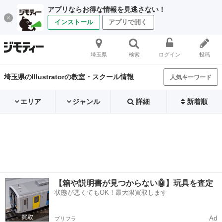
アプリならお得な情報を見逃さない！
インストール
アプリで開く
埼玉県
検索
ログイン
投稿
埼玉県のIllustratorの教室・スクール情報
人気キーワード
エリア
ジャンル
詳細
新着順
【箱や説明書が見つからない🤖】玩具を査定
状態が悪くてもOK！最大限買取します
Ad
プリフラ