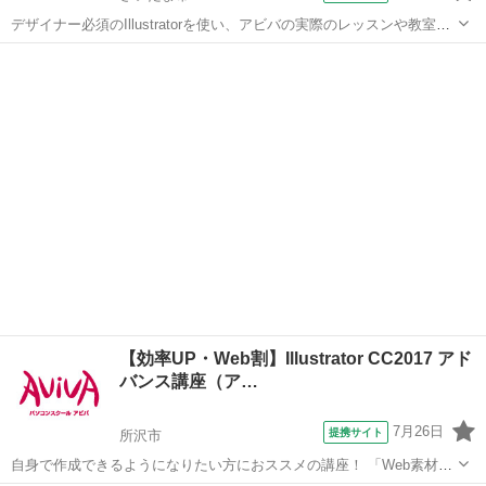
デザイナー必須のIllustratorを使い、アビバの実際のレッスンや教室の
雰囲気を無料で体験♪ ペンツール（ベジェ曲線）でのイラスト作成か
埼玉
さいたま市
Illustrator
ら、Illustratorだからできるタイトルデコレーション術など、あなたに
合ったメ...
【効率UP・Web割】Illustrator CC2017 アド
バンス講座（ア…
7月26日
提携サイト
所沢市
自身で作成できるようになりたい方におススメの講座！ 「Web素材」