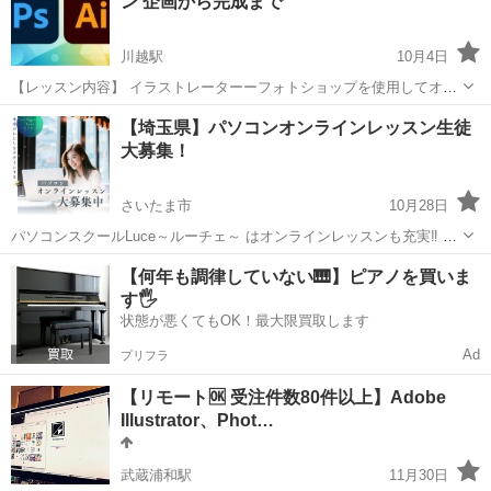
ン 企画から完成まで
実際...
川越駅
10月4日
【レッスン内容】 イラストレーターーフォトショップを使用してオリ
ジナルのデザインを教えます。1-3人での少人数制の3回レッスン開催
埼玉
川越市
川越駅
Illustrator
レッスン
【埼玉県】パソコンオンラインレッスン生徒
する内容となります。 操作から成果物の作成まで手とり足取り教えま
大募集！
す。 ※ネットレッスンや大人数...
さいたま市
10月28日
パソコンスクールLuce～ルーチェ～ はオンラインレッスンも充実‼︎ ・
WEBデザイン ・WEBサイト制作 ・３Dグラフィック ・CAD その他オ
埼玉
さいたま市
Illustrator
オンライン
【何年も調律していない🎹】ピアノを買いま
ンラインレッスン取り扱っております。 学ばれたい、身につけ...
す🖐️
状態が悪くてもOK！最大限買取します
Ad
プリフラ
【リモート🆗 受注件数80件以上】Adobe
Illustrator、Phot…
武蔵浦和駅
11月30日