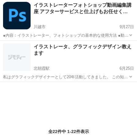
埼玉
さいたま市
Illustrator
イラストレーターフォトショップ動画編集講
ら、Illustratorだからできるタイトルデコレーション術など、あなたに
座 アフターサービスと仕上げもお任せく…
合ったメ...
川越市
9月27日
●内容：イラストレーター、フォトショップの基本的な使用方法 ●動画
編集ソフト after effects ,Final Cut proの操作や動画編集 基本的に自
埼玉
川越市
Illustrator
動画編集
イラストレータ、グラフィックデザイン教え
分の作りたいモノをつくっていただきます。課題ではありません...
ます
北朝霞駅
6月25日
私はグラフィックデザイナーとして20年活動してきました。 この知識
とノウハウを学びたい方へ教えていきたいと考えています。 某コーチ
埼玉
朝霞市
北朝霞駅
Illustrator
グラフィックデザイン
ングスクールより費用を低めに設定して考えています。 某コーチング
スクールでは禁じられ...
全22件中 1-22件表示