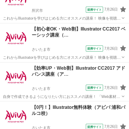
7月26日
提携サイト
所沢市
これからIllustratorを学びはじめる方にオススメの講座！ 映像を視聴し
ながら操作を行い、操作の基本からIllustratorの醍醐味である図形やイ
埼玉
所沢市
Illustrator
【初心者OK・Web割】Illustrator CC2017 ベ
ラストの描画、レイアウトの際に必用なスキルを学習していきます。
ーシック講座（…
実際...
7月26日
提携サイト
さいたま市
これからIllustratorを学びはじめる方にオススメの講座！ 映像を視聴し
ながら操作を行い、操作の基本からIllustratorの醍醐味である図形やイ
埼玉
さいたま市
Illustrator
【効率UP・Web割】Illustrator CC2017 アド
ラストの描画、レイアウトの際に必用なスキルを学習していきます。
バンス講座（ア…
実際...
7月26日
提携サイト
さいたま市
自身で作成できるようになりたい方におススメの講座！ 「Web素材」
や「印刷物」など、テーマに合わせた制作物作成のノウハウを学習し
埼玉
さいたま市
Illustrator
【0円！】Illustrator無料体験（アビバ 浦和パ
ます。 バナー画像やリーフレットなど、実際に制作機会の多い成果物
ルコ校）
をピックアップしているため、 「...
7月26日
提携サイト
さいたま市