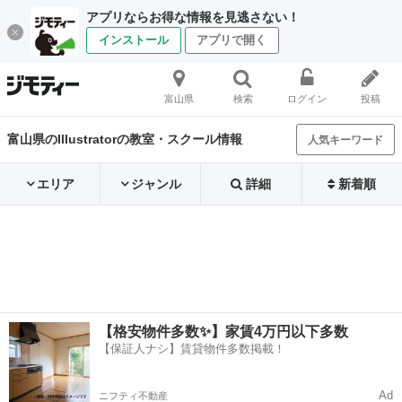
アプリならお得な情報を見逃さない！
インストール
アプリで開く
富山県
検索
ログイン
投稿
富山県のIllustratorの教室・スクール情報
人気キーワード
エリア
ジャンル
詳細
新着順
【格安物件多数✨】家賃4万円以下多数
【保証人ナシ】賃貸物件多数掲載！
Ad
ニフティ不動産