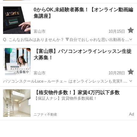
0からOK,未経験者募集！【オンライン動画編
集講座】
富山市
10月15日
Q. こんなお悩みはありませんか？ 🔻自分でおしゃれな思い出動画を作
りたい・・ 🔻副業でもう少し稼ぎたい・・ 🔻何から始めたらいいかが
富山
富山市
Illustrator
動画編集
【富山県】パソコンオンラインレッスン生徒
分からない・・ 🔻動画編集スクールって高そう・・ ご安心ください！
大募集！
...
富山市
10月28日
パソコンスクールLuce～ルーチェ～ はオンラインレッスンも充実‼︎ ・
WEBデザイン ・WEBサイト制作 ・３Dグラフィック ・CAD その他オ
富山
富山市
Illustrator
オンライン
【格安物件多数！】家賃4万円以下多数
ンラインレッスン取り扱っております。 学ばれたい、身につけ...
【保証人ナシ】賃貸物件多数掲載！
Ad
ニフティ不動産