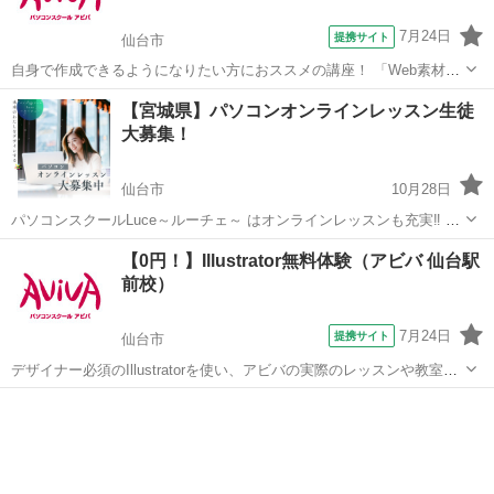
7月24日
提携サイト
仙台市
自身で作成できるようになりたい方におススメの講座！ 「Web素材」
や「印刷物」など、テーマに合わせた制作物作成のノウハウを学習し
宮城
仙台市
Illustrator
【宮城県】パソコンオンラインレッスン生徒
ます。 バナー画像やリーフレットなど、実際に制作機会の多い成果物
大募集！
をピックアップしているため、 「...
仙台市
10月28日
パソコンスクールLuce～ルーチェ～ はオンラインレッスンも充実‼︎ ・
WEBデザイン ・WEBサイト制作 ・３Dグラフィック ・CAD その他オ
宮城
仙台市
Illustrator
オンライン
【0円！】Illustrator無料体験（アビバ 仙台駅
ンラインレッスン取り扱っております！ 学ばれたい、身につけ...
前校）
7月24日
提携サイト
仙台市
デザイナー必須のIllustratorを使い、アビバの実際のレッスンや教室の
雰囲気を無料で体験♪ ペンツール（ベジェ曲線）でのイラスト作成か
宮城
仙台市
Illustrator
ら、Illustratorだからできるタイトルデコレーション術など、あなたに
合ったメ...