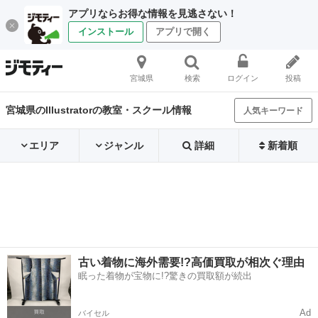
アプリならお得な情報を見逃さない！
インストール
アプリで開く
宮城県
検索
ログイン
投稿
宮城県のIllustratorの教室・スクール情報
人気キーワード
エリア
ジャンル
詳細
新着順
古い着物に海外需要!?高価買取が相次ぐ理由
眠った着物が宝物に!?驚きの買取額が続出
Ad
バイセル