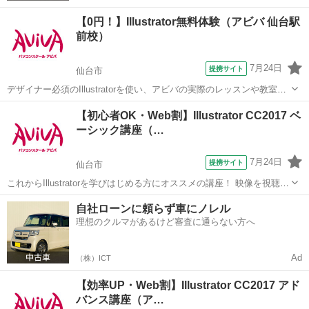
【0円！】Illustrator無料体験（アビバ 仙台駅
前校）
7月24日
提携サイト
仙台市
デザイナー必須のIllustratorを使い、アビバの実際のレッスンや教室の
雰囲気を無料で体験♪ ペンツール（ベジェ曲線）でのイラスト作成か
宮城
仙台市
Illustrator
【初心者OK・Web割】Illustrator CC2017 ベ
ら、Illustratorだからできるタイトルデコレーション術など、あなたに
ーシック講座（…
合ったメ...
7月24日
提携サイト
仙台市
これからIllustratorを学びはじめる方にオススメの講座！ 映像を視聴し
ながら操作を行い、操作の基本からIllustratorの醍醐味である図形やイ
宮城
仙台市
Illustrator
自社ローンに頼らず車にノレル
ラストの描画、レイアウトの際に必用なスキルを学習していきます。
理想のクルマがあるけど審査に通らない方へ
実際...
Ad
（株）ICT
【効率UP・Web割】Illustrator CC2017 アド
バンス講座（ア…