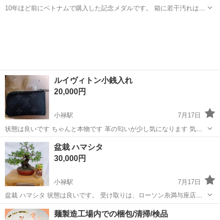
10年ほど前にベトナムで購入した記念メダルです。 箱に若干汚れはご
ざいますが、未開封で保管しておりました。 サイズ：約8cm
沖縄
豊見城市
小禄駅
その他
メダル
ルイヴィトン小銭入れ
20,000円
小禄駅
7月17日
状態は良いです ちゃんと本物です 革の匂いが少し気になります 気に
ならない方連絡お願いします
沖縄
島尻郡
小禄駅
その他
ルイヴィトン
盆栽 ハマシタ
30,000円
小禄駅
7月17日
盆栽 ハマシタ 状態は良いです。 受け取りは、ローソン糸満与座店で
受け取り出来る方でよろしくお願いします。
沖縄
島尻郡
小禄駅
その他
麺製造工場内での梱包/清掃/検品