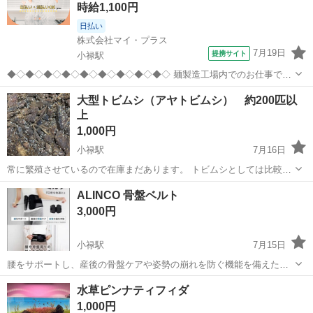
時給1,100円
日払い
株式会社マイ・プラス
7月19日
提携サイト
小禄駅
◆◇◆◇◆◇◆◇◆◇◆◇◆◇◆◇◆◇ 麺製造工場内でのお仕事です
♪ 【主な業務↓】 ・包装 ・麺の計量かご詰め ・印字チェック ・異物検
沖縄
糸満市
小禄駅
工場
大型トビムシ（アヤトビムシ） 約200匹以
査 ・器具の洗浄 ・清掃業務 など ／ 【ここがポイント】 ・未経験で
上
もしっかり...
1,000円
小禄駅
7月16日
常に繁殖させているので在庫まだあります。 トビムシとしては比較的
大きい種類のトビムシ。アヤトビムシです。 トビムシは1mm程度で小
沖縄
那覇市
小禄駅
その他
ケージ
ALINCO 骨盤ベルト
さいので、コオロギやショウジョウバエが食べられない小型の両生類
3,000円
の餌に最適です。 上陸直後の...
小禄駅
7月15日
腰をサポートし、産後の骨盤ケアや姿勢の崩れを防ぐ機能を備えたベ
ルト。 - ブランド: ALINCO - サイズ: S - 機能: 腰をサポート、産後の
沖縄
豊見城市
小禄駅
その他
骨盤
水草ピンナティフィダ
骨盤ケア、姿勢の崩れ予防 - 商品名: 腰のミカタ EX-001 デス...
1,000円