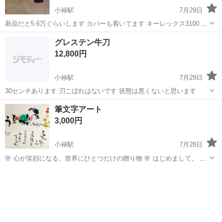
小禄駅
7月29日
新品だと5.6万ぐらいします カバーも着いてます キーレックス3100 引
戸用になります カギがないですが 番号のみでの使用は問題ないです
沖縄
島尻郡
小禄駅
その他
引戸
グレステン牛刀
番号変更も可能です 状態はキレイです 気になる方は連絡お願いします
12,800円
小禄駅
7月29日
30センチあります 刃こぼれはないです 状態は悪くないと思います
沖縄
島尻郡
小禄駅
その他
牛刀
筆文字アート
3,000円
小禄駅
7月28日
🌸 心が笑顔になる、世界にひとつだけの贈り物 🌸 はじめまして。 筆
文字アート 「心笑漢（ここえみまん）」 です😊 言葉には、人の心を
沖縄
豊見城市
小禄駅
その他
アート
温かくし、笑顔にする力があります。 「ありがとう」 「おめでとう」
「これからも頑張...