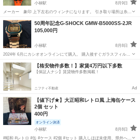
小禄駅
8月9日
メーカー 象印 上下左右のウィンチになります。 引き取り場所は糸満
市になります。 引き取りの早いかたを優先します。 引き渡しごのクレ
沖縄
糸満市
小禄駅
その他
ウィンチ
50周年記念G-SHOCK GMW-B5000SS-2JR
ームや返品、返金など一切引き受けません。 他でも出品してますので
105,000円
購入者がいても取消...
小禄駅
8月8日
2024年 6月にカシオオンラインにて購入。 購入後すぐガラスフィルム
貼っていてます。 ベルト長さ調整後のコマ全てあります。 付属品は
沖縄
豊見城市
小禄駅
その他
【格安物件多数！】家賃4万円以下多数
箱、袋、説明書です。 使用頻度は月に1回程です。 大事に使用してい
【保証人ナシ】賃貸物件多数掲載！
て比較的綺麗だとは思い...
Ad
ニフティ不動産
【値下げ★】大正昭和レトロ風 上海缶ケース
2個 セット
400円
オンライン決済
小禄駅
8月8日
#昭和 #レトロ #缶 #ケース #2個 #セット 購入しほぼ未使用、県外へ引