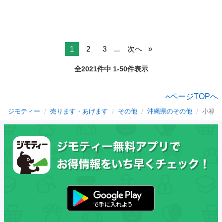
1
2
3
...
次へ
全2021件中 1-50件表示
ページTOPへ
ジモティー
売ります・あげます
その他
沖縄県のその他
小禄駅