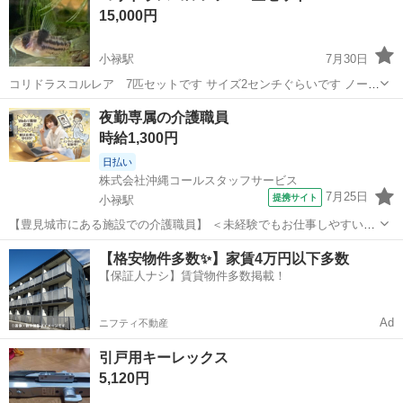
15,000円
小禄駅
7月30日
コリドラスコルレア 7匹セットです サイズ2センチぐらいです ノーマ
ル個体です 安心サイズです 神経質な方は ご遠慮ください よろしく
沖縄
那覇市
小禄駅
その他
夜勤専属の介護職員
お願いします
時給1,300円
日払い
株式会社沖縄コールスタッフサービス
7月25日
提携サイト
小禄駅
【豊見城市にある施設での介護職員】 ＜未経験でもお仕事しやすい環
境です！＞ ・入浴介助 ・食事介助 ・口腔ケア ・オムツ交換 ・夜間見
沖縄
豊見城市
小禄駅
介護
【格安物件多数✨】家賃4万円以下多数
守り(2名体制) などなど 介護というと、資格必須のイメージがありま
【保証人ナシ】賃貸物件多数掲載！
すが 無資格でも...
Ad
ニフティ不動産
引戸用キーレックス
5,120円