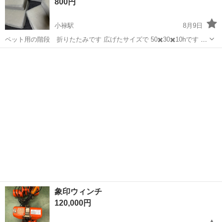
800円
小禄駅
8月9日
ペット用の階段 折りたたみです 広げたサイズで 50✖️30✖️10hです 1
個800円 4個あります ペット用では使用していませんでした ベッドと
沖縄
豊見城市
小禄駅
その他
壁の隙間にと購入しました 1年以内です 綺麗ですが新品じゃないので
多少傷汚...
象印ウィンチ
120,000円