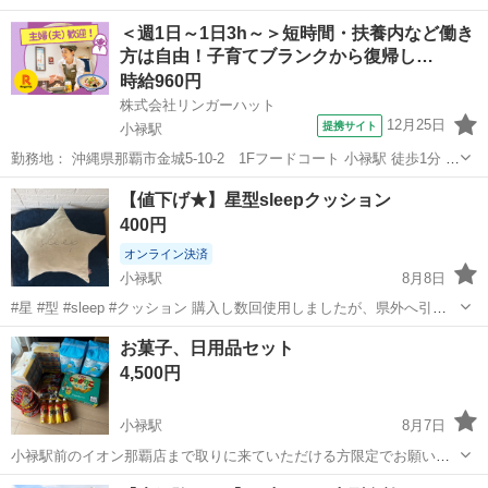
越のためお譲りします★ お値段ご相談受けたまわります☆
沖縄
那覇市
小禄駅
その他
＜週1日～1日3h～＞短時間・扶養内など働き
方は自由！子育てブランクから復帰し…
時給960円
株式会社リンガーハット
12月25日
提携サイト
小禄駅
勤務地： 沖縄県那覇市金城5-10-2 1Fフードコート 小禄駅 徒歩1分 週
勤務日時： 週1日~ 10:00〜13:00／10:00〜14:00／09:00〜14:00／
沖縄
那覇市
小禄駅
レストラン
【値下げ★】星型sleepクッション
09:00〜15:00／10:00〜15:00 ...
400円
オンライン決済
小禄駅
8月8日
#星 #型 #sleep #クッション 購入し数回使用しましたが、県外へ引越
のためお譲りします★ お値段ご相談受けたまわります☆
沖縄
那覇市
小禄駅
その他
お菓子、日用品セット
4,500円
小禄駅
8月7日
小禄駅前のイオン那覇店まで取りに来ていただける方限定でお願いい
たします♪ その他の場所でのお受け取りをご希望の場合は、送料につ
沖縄
那覇市
小禄駅
その他