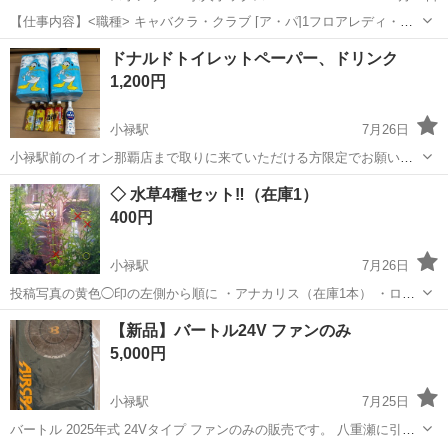
【仕事内容】<職種> キャバクラ・クラブ [ア・パ]1フロアレディ・カ
ウンターレディ(ナイトワーク系)、2クラブ・スナック系ホールスタッ
アルバイト・パート
ドナルドトイレットペーパー、ドリンク
フ(ナイトワーク系)、3店長・マネージャー候補(ナイトワーク系) <雇用
1,200円
形態> アルバイト・パ...
小禄駅
7月26日
小禄駅前のイオン那覇店まで取りに来ていただける方限定でお願いい
たします♪ その他の場所でのお受け取りをご希望の場合は、送料につ
沖縄
那覇市
小禄駅
その他
ドナルド
◇ 水草4種セット‼️（在庫1）
いてご相談ください。 よろしくお願いいたします
400円
小禄駅
7月26日
投稿写真の黄色◯印の左側から順に ・アナカリス（在庫1本） ・ロタ
ラ・レディッシュ（在庫1本） ・流木（流木は付きません）に絡みつ
沖縄
豊見城市
小禄駅
その他
【新品】バートル24V ファンのみ
いている水草 ウィローモス（在庫1、写真3枚目の水草） +写真2枚目
5,000円
の浮草‼️ ...
小禄駅
7月25日
バートル 2025年式 24Vタイプ ファンのみの販売です。 八重瀬に引き