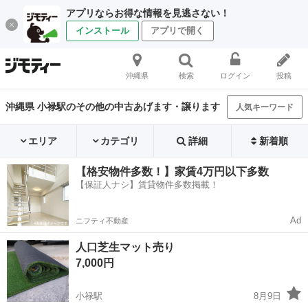
アプリならお得な情報を見逃さない！
インストール
アプリで開く
沖縄県
検索
ログイン
投稿
沖縄県 小禄駅のその他の中古あげます・譲ります
人気キーワード
エリア
カテゴリ
詳細
新着順
【格安物件多数！】家賃4万円以下多数
【保証人ナシ】賃貸物件多数掲載！
Ad
ニフティ不動産
人口芝生マット売り
7,000円
小禄駅
8月9日