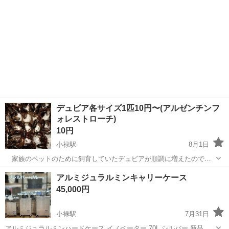
デュビア各サイズ1匹10円〜(アルゼンチンフ
ォレストローチ)
10円
小禄駅
8月1日
家族のペットのために飼育していたデュビアが順調に増えたので、
一部をお譲りしたいと思い投稿いたしました。 家族のペットのため
沖縄
豊見城市
小禄駅
その他
デュビア
アルミジュラルミンキャリーケース
にと、栄養状態、健康状態に気を使って日々大事に育てています。
45,000円
各サイズは、以下のようにお...
小禄駅
7月31日
アルミジュラルミンハードケース イノベーター 70L シルバー 新品未