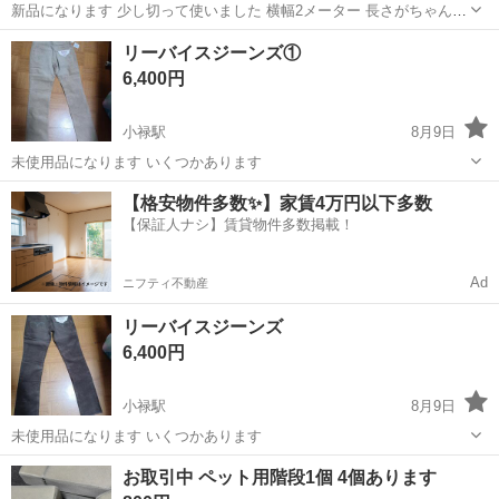
新品になります 少し切って使いました 横幅2メーター 長さがちゃんと
計れてなくて 4メーターぐらいかと思います マットになってるので重
沖縄
島尻郡
小禄駅
その他
リーバイスジーンズ①
量がありますので軽トラとかで引き取りが良いかもしれないです
6,400円
小禄駅
8月9日
未使用品になります いくつかあります
沖縄
島尻郡
小禄駅
その他
リーバイス
【格安物件多数✨】家賃4万円以下多数
【保証人ナシ】賃貸物件多数掲載！
Ad
ニフティ不動産
リーバイスジーンズ
6,400円
小禄駅
8月9日
未使用品になります いくつかあります
沖縄
島尻郡
小禄駅
その他
お取引中 ペット用階段1個 4個あります