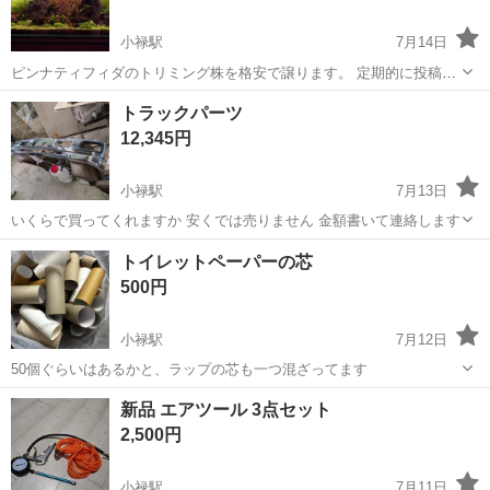
小禄駅
7月14日
ピンナティフィダのトリミング株を格安で譲ります。 定期的に投稿し
ます！ １８日土曜日トリミングします！ アクアリウム 水槽
沖縄
豊見城市
小禄駅
その他
トラックパーツ
12,345円
小禄駅
7月13日
いくらで買ってくれますか 安くでは売りません 金額書いて連絡します
沖縄
島尻郡
小禄駅
その他
トイレットペーパーの芯
500円
小禄駅
7月12日
50個ぐらいはあるかと、ラップの芯も一つ混ざってます
沖縄
那覇市
小禄駅
その他
新品 エアツール 3点セット
2,500円
小禄駅
7月11日