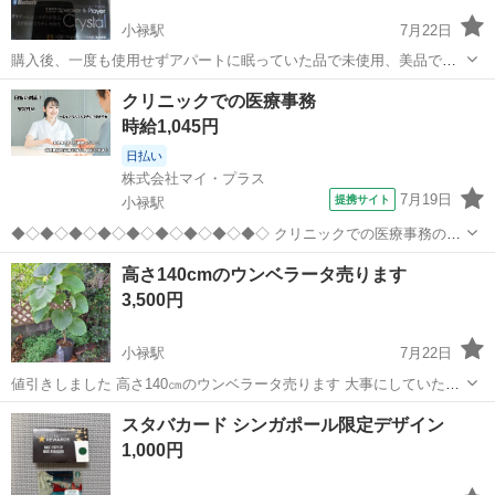
小禄駅
7月22日
購入後、一度も使用せずアパートに眠っていた品で未使用、美品です
🌟 ※開封したことがない為、動作確認未 取引場所は豊見城のどん亭付
沖縄
豊見城市
小禄駅
その他
クリニックでの医療事務
近になります。 よければ、ご連絡下さいm(_ _)m その他、色々出品中
時給1,045円
です。 よろしけれ...
日払い
株式会社マイ・プラス
7月19日
提携サイト
小禄駅
◆◇◆◇◆◇◆◇◆◇◆◇◆◇◆◇◆◇ クリニックでの医療事務のお
仕事です！ 【主な業務↓】 ・外来窓口受付 ・レセプト業務 ・その
沖縄
那覇市
小禄駅
医療事務
高さ140cmのウンベラータ売ります
他、付随する業務 まずはお気軽にご応募ください♪
3,500円
◆◇◆◇◆◇◆◇◆◇◆◇◆◇◆◇◆...
小禄駅
7月22日
値引きしました 高さ140㎝のウンベラータ売ります 大事にしていたん
ですが大きくなって手狭になったので 外に出されてかわいそうなので
沖縄
島尻郡
小禄駅
その他
スタバカード シンガポール限定デザイン
早めにお願いします 葉が日焼けしてるとこもあります 八重瀬町の自宅
1,000円
まで引き取りに来...