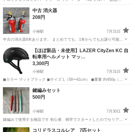
使用品
沖縄
那覇市
小禄駅
その他
中古 消火器
208円
小禄駅
7月31日
中古の消火器8本あります。 まとめてでも、1本からでもお譲り可能で
す。再利用いただける方がいらっしゃいましたら、ぜひご連絡くださ
沖縄
豊見城市
小禄駅
その他
【ほぼ新品・未使用】LAZER CityZen KC 自
い。 恐れ入りますが、写真以上の詳細情報は分かりかねますため、仕
転車用ヘルメット マッ…
様等に関するご質問にはお答え...
3,300円
小禄駅
7月31日
◼︎カラー マットブラック ◼︎サイズ L（58〜61cm） ◼︎重量 約450g（L
サイズ） ◼︎価格 3,300円（税込） ※市場価格は¥5,600〜¥8,580 ◼︎ 商品
沖縄
那覇市
小禄駅
その他
ヘルメット
鍵編みセット
の状態 箱か...
500円
小禄駅
7月30日
鍵編みで使用する物品です 初心者、独学でスタートしたのでセリアや
ダイソー商品がほとんどですが、4/0サイズのかぎ針はCLOVERです。
沖縄
豊見城市
小禄駅
その他
コリドラスコルレア 7匹セット
編み物をやってみたい！という方 いかがでしょうか？