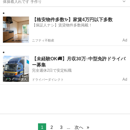
体操着入れです 手作り
沖縄
那覇市
小禄駅
その他
体操着
【格安物件多数✨】家賃4万円以下多数
【保証人ナシ】賃貸物件多数掲載！
Ad
ニフティ不動産
【未経験OK🚚】月収30万↑中型免許ドライバ
ー募集
完全週休2日で安定転職
Ad
ドライバーダイレクト
1
2
3
...
次へ