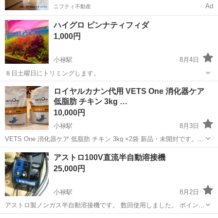
Ad
ニフティ不動産
ハイグロ ピンナティフィダ
1,000円
小禄駅
8月4日
８日土曜日にトリミングします。
沖縄
豊見城市
小禄駅
その他
ピンナティフィダ
ロイヤルカナン代用 VETS One 消化器ケア
低脂肪 チキン 3kg …
10,000円
小禄駅
8月3日
VETS One 消化器ケア 低脂肪 チキン 3kg ×2袋 新品・未開封です。 *
内容量：3kg ×2袋 * フード：ドッグ用（画像をご確認ください） * 賞
沖縄
南城市
小禄駅
その他
アストロ100V直流半自動溶接機
味期限：2026年11月27日 お医者様より、ロイヤルカ...
25,000円
小禄駅
8月2日
アストロ製ノンガス半自動溶接機です。 数回使用しました。 ポイント
は直流で安定した溶接が可能です。 車の鉄板や薄い板が溶接可能で