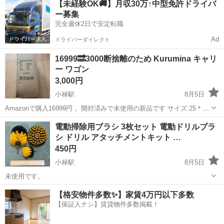
【未経験OK🚚】月収30万↑中型免許ドライバ
いてご相談ください。 よろしくお願いいたします
ー募集
完全週休2日で安定転職
Ad
ドライバーダイレクト
16999🔜3000断捨離のため Kurumina キャリ
ー ワゴン
3,000円
小禄駅
8月5日
Amazonで購入16999円， 開封済みで未使用の新品です サイズ:25＊35
＊66cm 色:黒
沖縄
那覇市
小禄駅
その他
キャリー
電動掃除用ブラシ 3枚セット 電動ドリルブラ
シ ドリル アタッチメントキット …
450円
小禄駅
8月5日
未使用です。
沖縄
那覇市
小禄駅
その他
ドリル
【格安物件多数✨】家賃4万円以下多数
【保証人ナシ】賃貸物件多数掲載！