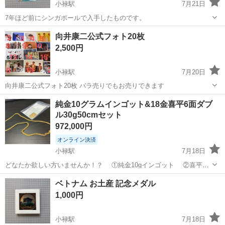
小禄駅
7月21日
7年ほど前にシンガポールで入手したものです。
沖縄
豊見城市
小禄駅
その他
シンガポール
向井康二公式フォト20枚
2,500円
小禄駅
7月20日
向井康二公式フォト20枚 バラ売りでもお売りできます
沖縄
豊見城市
小禄駅
その他
純金10グラムインゴット&18金喜平6面ダブ
ル30g50cmセット
972,000円
オンライン決済
小禄駅
7月18日
どなたか欲しい方いませんか！？ ①純金10gインゴット ②喜平ネ
ックレス6面ダブル 30g50センチ 急ぎで資金が必要になったため、
沖縄
糸満市
小禄駅
その他
インゴット
ベトナム お土産 記念メダル
泣く泣くの出品です…物はかなりの美品だと思います‼️ 気になる方は
1,000円
お問い合わせお待ち...
小禄駅
7月18日