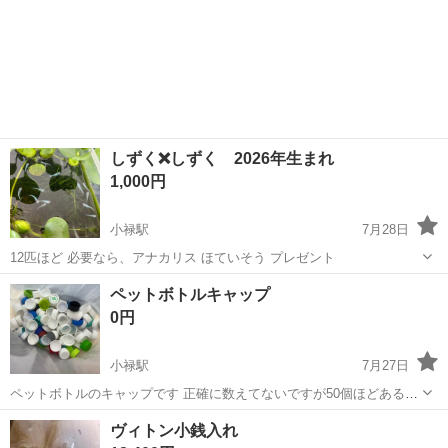
しずく❌しずく 2026年生まれ
1,000円
小禄駅
7月28日
12匹ほど 必要なら、アナカリス ほていそう プレゼント
沖縄
那覇市
小禄駅
その他
しずく
ペットボトルキャップ
0円
小禄駅
7月27日
ペットボトルのキャップです 正確に数えてないですが50個ほどあるか
と思います。 汚れが残ってるものもありますので洗って使ってくださ
沖縄
那覇市
小禄駅
その他
ヴィトン小銭入れ
い。 夏休みの工作やハンドメイドで必要な方いかがですか？