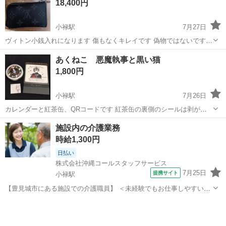
18,400円
小禄駅
7月27日
ヴィトン小銭入れになります 傷もなくキレイです 偽物ではないです
気になる方は連絡お願いします
沖縄
島尻郡
小禄駅
その他
ヴィトン
あくねこ 悪魔執事と黒い猫
1,800円
小禄駅
7月26日
カレンダーと紅茶缶、QRコードです 紅茶缶の裏側のシールは剥がし
てあります 中古にご理解のある方 神経質な方はご遠慮ください
沖縄
豊見城市
小禄駅
その他
施設内の介護業務
時給1,300円
日払い
株式会社沖縄コールスタッフサービス
7月25日
提携サイト
小禄駅
【豊見城市にある施設での介護職員】 ＜未経験でもお仕事しやすい環
境です！＞ ・食事介助 ・口腔ケア ・オムツ交換 などなど 介護とい
沖縄
豊見城市
小禄駅
介護
うと、資格必須のイメージがありますが 無資格でも未経験でも可能な
仕事が、たくさんあるん...