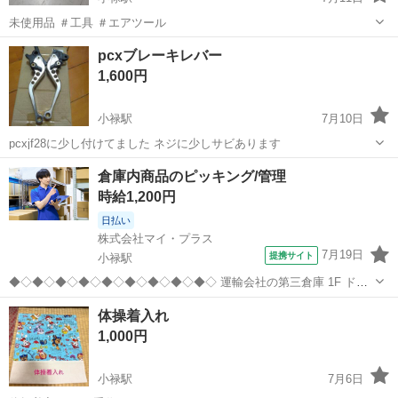
未使用品 ＃工具 ＃エアツール
沖縄
豊見城市
小禄駅
その他
ツール
pcxブレーキレバー
1,600円
小禄駅
7月10日
pcxjf28に少し付けてました ネジに少しサビあります
沖縄
豊見城市
小禄駅
その他
倉庫内商品のピッキング/管理
時給1,200円
日払い
株式会社マイ・プラス
7月19日
提携サイト
小禄駅
◆◇◆◇◆◇◆◇◆◇◆◇◆◇◆◇◆◇ 運輸会社の第三倉庫 1F ドラ
ッグストアモリ共配センターにて 倉庫内の積込みや仕分け作業をして
沖縄
豊見城市
小禄駅
仕分け
体操着入れ
いただくお仕事です！ 【主な業務↓】 ・倉庫内ピッキング ・管理/梱
1,000円
包/荷解き/詰込 ...
小禄駅
7月6日