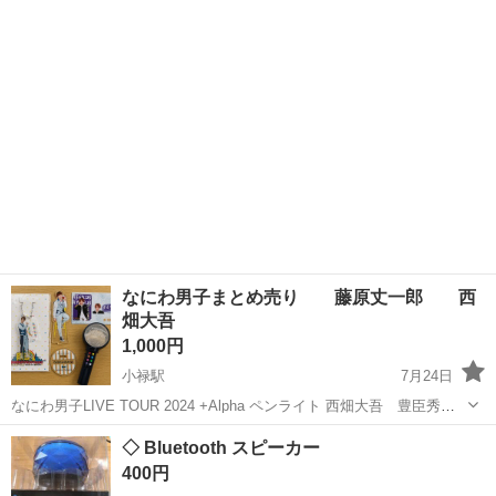
取りに来れる方よろしくお願い申し上げます。
沖縄
南城市
小禄駅
その他
バートル
なにわ男子まとめ売り 藤原丈一郎 西
畑大吾
1,000円
小禄駅
7月24日
なにわ男子LIVE TOUR 2024 +Alpha ペンライト 西畑大吾 豊臣秀
吉 カード 藤原丈一郎 アクスタ キーホルダー
沖縄
豊見城市
小禄駅
その他
◇ Bluetooth スピーカー
400円