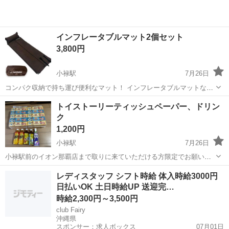
インフレータブルマット2個セット
3,800円
小禄駅
7月26日
コンパク収納で持ち運び便利なマット！ インフレータブルマットなの
で自動膨張し、即使用できる！ テント インナーマット [シングル/寝
沖縄
豊見城市
小禄駅
その他
トイストーリーティッシュペーパー、ドリン
具/キャンプ用/レジャー用] 商品サイズ：約 65cm x 185cm× 3cm
ク
材質等：...
1,200円
小禄駅
7月26日
小禄駅前のイオン那覇店まで取りに来ていただける方限定でお願いい
たします♪ その他の場所でのお受け取りをご希望の場合は、送料につ
沖縄
那覇市
小禄駅
その他
トイストーリー
レディスタッフ シフト時給 体入時給3000円
いてご相談ください。 よろしくお願いいたします
日払いOK 土日時給UP 送迎完…
時給2,300円～3,500円
club Fairy
沖縄県
スポンサー：求人ボックス
07月01日