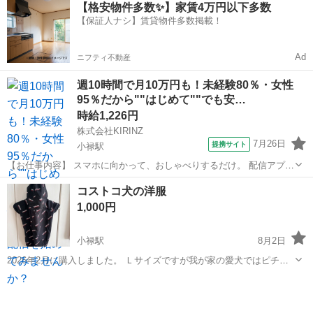
沖縄
豊見城市
小禄駅
その他
アストロ
【格安物件多数✨】家賃4万円以下多数
す！ ワイヤー付き。 定価44000
【保証人ナシ】賃貸物件多数掲載！
Ad
ニフティ不動産
週10時間で月10万円も！未経験80％・女性
95％だから""はじめて""でも安…
時給1,226円
株式会社KIRINZ
7月26日
提携サイト
小禄駅
【お仕事内容】 スマホに向かって、おしゃべりするだけ。 配信アプリ
（17LIVE／Pococha／IRIAM など）でライブ配信するお仕事です。
沖縄
那覇市
小禄駅
イベントスタッフ
コストコ犬の洋服
——————————— 配信内容はぜんぶ自由
1,000円
——————————— ・今日...
小禄駅
8月2日
2026年2月に購入しました。 Ｌサイズですが我が家の愛犬ではピチピ
チで、 XLがジャストサイズでした。 我が家の犬のサイズ↓ 【サイズ】
沖縄
豊見城市
小禄駅
その他
首周り：40cm 胴回り：66cm背丈：56cm （大体です） 【傷などの
状態】1回...