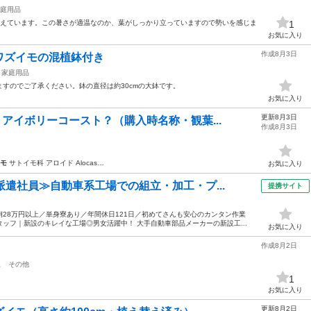
庭用品
を考えています。この暑さが適温なのか、葉がしっかり立っていますので勢いを感じま
1
お気に入り
作成8月3日
ワズイモの混植鉢付き
家庭用品
すのでご了承ください。鉢の直径は約30cmの大鉢です。
お気に入り
更新8月3日
 アイボリーコースト？（購入時名称・観葉...
作成8月3日
モ
サトイモ科 アロイド Alocas…
お気に入り
派遣社員≫自動車系工場での組立・加工・プ...
提携サイト
28万円以上／単身寮あり／年間休日121日／初めてさんも安心のカンタン作業
ッフ｜新設のキレイな工場◎男女活躍中！ 大手自動車部品メーカーの新設工...
お気に入り
作成8月2日
駅
その他
1
お気に入り
更新8月2日