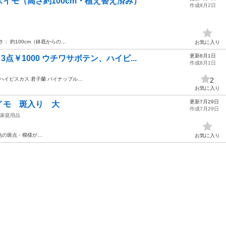
ズイモ（高さ約100cm・植え替え済み）
作成8月2日
高さ： 約100cm（鉢底からの…
お気に入り
更新8月1日
点￥1000 ウチワサボテン、ハイビ...
作成8月1日
ハイビスカス 君子蘭 パイナップル…
2
お気に入り
更新7月29日
イモ 斑入り 大
作成7月29日
家庭用品
色の斑点・模様が…
お気に入り