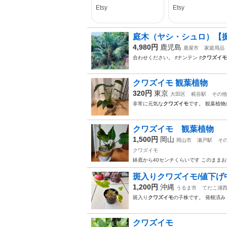
庭木（ヤシ・シュロ）【掘
4,980円
鹿児島
鹿屋市
家庭用品
合わせください。 ♯ナンテン ♯
クワズイモ
クワズイモ 観葉植物
320円
東京
大田区
糀谷駅
その他
非常に元気な
クワズイモ
です。 観葉植
クワズイモ 観葉植物
1,500円
岡山
岡山市
瀬戸駅
そ
クワズイモ
鉢底から40センチくらいです このまま
斑入りクワズイモ/値下げ
1,200円
沖縄
うるま市
てだこ浦
斑入り
クワズイモ
の子株です。 発根済み
クワズイモ