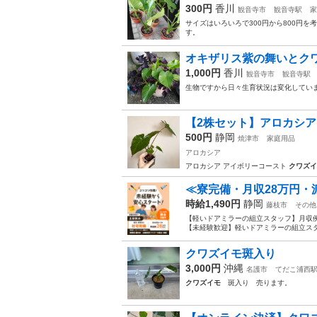
300円
香川
観音寺市
観音寺駅
家
サイズはいろいろで300円から800円
す。
オキザリス紫の舞いとク
1,000円
香川
観音寺市
観音寺駅
生物ですから日々生育状況は変化していま
【2株セット】アロカシア
500円
静岡
焼津市
家庭用品
アロカシア
アロカシア アイボリーコースト
クワズイ
≪寮完備・月収28万円・
時給1,490円
静岡
藤枝市
その他
【軽いドアミラーの組立スタッフ】月収例
【未経験歓迎】軽いドアミラーの組立スタ
クワズイモ斑入り
3,000円
沖縄
名護市
てだこ浦西
クワズイモ
斑入り 売ります。