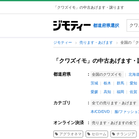
「クワズイモ」の中古あげます・譲ります
都道府県選択
ジモティー
売ります・あげます
全国の「ク
「クワズイモ」の中古あげます・
都道府県
：
全国のクワズイモ
北海
茨城
栃木
群馬
愛知
愛媛
高知
福岡
佐賀
カテゴリ
：
全ての売ります・あげます
本/CD/DVD
服/ファッショ
オンライン決済
：
売ります・あげますの全て
アグラオネマ
セローム
チランジア