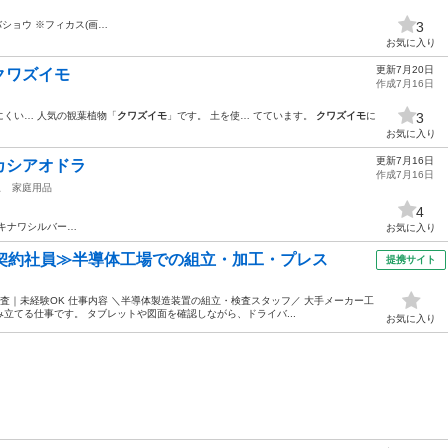
ショウ ※フィカス(画…
3
お気に入り
更新7月20日
クワズイモ
作成7月16日
にくい… 人気の観葉植物「
クワズイモ
」です。 土を使… てています。
クワズイモ
に
3
お気に入り
更新7月16日
カシアオドラ
作成7月16日
駅
家庭用品
4
キナワシルバー…
お気に入り
・契約社員≫半導体工場での組立・加工・プレス
提携サイト
査｜未経験OK 仕事内容 ＼半導体製造装置の組立・検査スタッフ／ 大手メーカー工
立てる仕事です。 タブレットや図面を確認しながら、ドライバ...
お気に入り