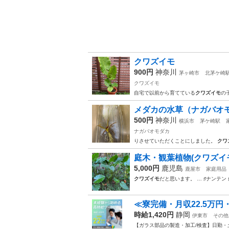
クワズイモ
900円
神奈川
茅ヶ崎市
北茅ケ崎
クワズイモ
自宅で以前から育てている
クワズイモ
の
メダカの水草（ナガバオモ
500円
神奈川
横浜市
茅ケ崎駅
ナガバオモダカ
りさせていただくことにしました。
クワ
庭木・観葉植物(クワズイ
5,000円
鹿児島
鹿屋市
家庭用品
クワズイモ
だと思います。 … ♯ナンテン 
≪寮完備・月収22.5万
時給1,420円
静岡
伊東市
その他
【ガラス部品の製造・加工/検査】日勤・