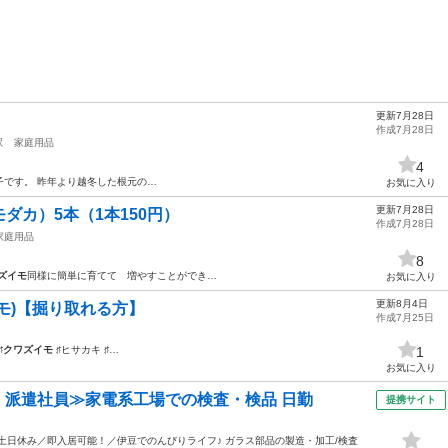
更新7月28日
作成7月28日
駅
家庭用品
4
子です。 昨年より越冬した根元の…
お気に入り
更新7月28日
ダカ）5本（1本150円）
作成7月28日
家庭用品
8
ズイモ
同様に簡単に育てて 増やすことができ…
お気に入り
更新8月4日
モ)【掘り取れる方】
作成7月25日
♯
クワズイモ
♯ヒサカキ ♯…
1
お気に入り
円・派遣社員≫家電系工場での検査・検品 日勤
提携サイト
土日休み／即入居可能！／伊豆でのんびりライフ♪ ガラス部品の製造・加工/検査