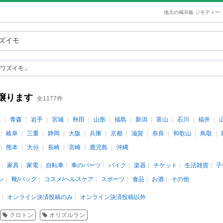
地元の掲示板 ジモティー
ワズイモ」
譲ります
全1177件
道
青森
岩手
宮城
秋田
山形
福島
新潟
富山
石川
福井
岐阜
三重
静岡
大阪
兵庫
京都
滋賀
奈良
和歌山
鳥取
熊本
大分
長崎
宮崎
鹿児島
沖縄
家具
家電
自転車
車のパーツ
バイク
楽器
チケット
生活雑貨
子
ン
靴/バッグ
コスメ/ヘルスケア
スポーツ
食品
お酒
その他
オンライン決済投稿のみ
オンライン決済投稿以外
クロトン
オリズルラン