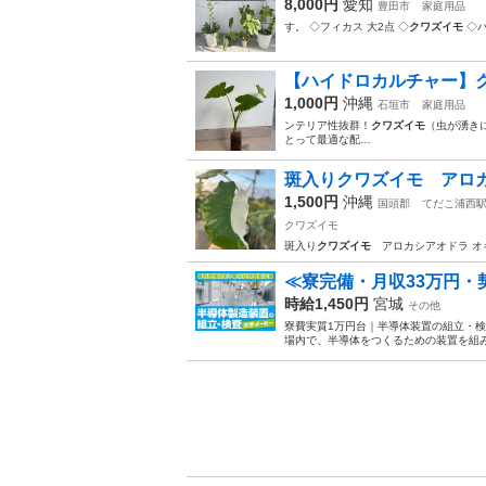
8,000円
愛知
豊田市
家庭用品
す。 ◇フィカス 大2点 ◇
クワズイモ
◇バ
【ハイドロカルチャー】
1,000円
沖縄
石垣市
家庭用品
ンテリア性抜群！
クワズイモ
（虫が湧き
とって最適な配…
斑入りクワズイモ アロ
1,500円
沖縄
国頭郡
てだこ浦西
クワズイモ
斑入り
クワズイモ
アロカシアオドラ オ
≪寮完備・月収33万円
時給1,450円
宮城
その他
寮費実質1万円台｜半導体装置の組立・検
場内で、半導体をつくるための装置を組み