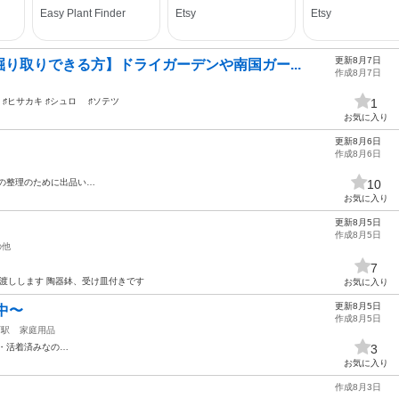
更新8月7日
り取りできる方】ドライガーデンや南国ガー...
作成8月7日
♯ヒサカキ ♯シュロ ♯ソテツ
1
お気に入り
更新8月6日
作成8月6日
物の整理のために出品い…
10
お気に入り
更新8月5日
作成8月5日
の他
7
お渡しします 陶器鉢、受け皿付きです
お気に入り
更新8月5日
中〜
作成8月5日
西駅
家庭用品
・活着済みなの…
3
お気に入り
作成8月3日