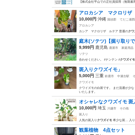
【株式会社平山での正社員採用（無期雇用派
アロカシア マクロリザ
10,000円
沖縄
国頭郡
てだこ浦西
アロカシア
カシア マクロリザ ルテア 普通の
クワ
庭木(ソテツ)【掘り取り
9,999円
鹿児島
鹿屋市
家庭用品
ソテツ
合わせください。 ♯ナンテン ♯
クワズイモ
斑入りクワズイモ」
5,000円
三重
鈴鹿市
中瀬古駅
クワズイモ
クワイズモの白斑です。 まだ流通が少な
いたします。
オシャレなクワズイモ 斑入り！O
10,000円
埼玉
川越市
その他
斑入り
人気の斑入り
クワズイモ
希少な斑… 入
観葉植物 4点セット