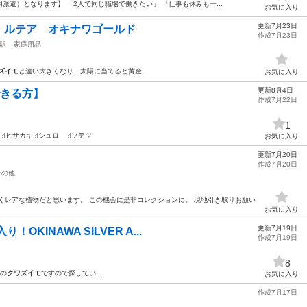
遣）となります】 「2人で同じ職場で働きたい」 「仕事も休みも一...
お気に入り
更新7月23日
 ルテア オキナワゴールド
作成7月23日
駅
家庭用品
ズイモ
と違い大きくなり、太陽に当てると黄金…
お気に入り
更新8月4日
できる方】
作成7月22日
1
♯ヒサカキ ♯シュロ ♯ソテツ
お気に入り
更新7月20日
作成7月20日
その他
くレアな植物だと思います。 この機会に是非コレクションに。 現地引き取りお願い
お気に入り
更新7月19日
KINAWA SILVER A...
作成7月19日
8
りの
クワズイモ
ですので探してい…
お気に入り
作成7月17日