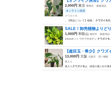
​【オンライン決済】クワ
2,000円
東京
豊島区
家庭用品
オンライン決済
クワズイモ
。 ​【商品について】 ​植物：
クワズイモ
​
SALE！卸売植物よりどり3
1,000円
和歌山
御坊市
家庭用品
15cmポット ウチワサボテン
クワズイモ
【超目玉・希少】クワズ
13,000円
大阪
大阪市
四ツ橋駅
斑入り
斑入り
クワズイモ
は、緑色の葉に白や黄