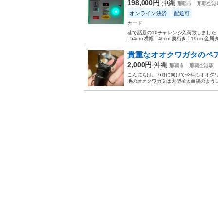
198,000円
沖縄
那覇市
那覇空港
オンライン決済
配送可
カード
巷で話題の10チャレンジ入荷致しました！ 木製タイ
: 54cm 横幅 : 40cm 奥行き : 19cm 金属タ.
貴重なオオクワガタのペ
2,000円
沖縄
那覇市
那覇空港駅
こんにちは。 6月に向けて今年もオオク
地のオオクワガタは大型極太血統のように