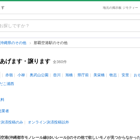
ます
地元の掲示板 ジモティー
沖縄県のその他
那覇空港駅のその他
古あげます・譲ります
全360件
赤嶺
小禄
奥武山公園
壺川
旭橋
県庁前
美栄橋
牧志
安里
お
だこ浦西
無料
売業者
ン決済投稿のみ
オンライン決済投稿以外
覇空港(沖縄都市モノレール線(ゆいレール))のその他で欲しいモノが見つからなかっ