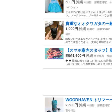
500円
沖縄
中頭郡
那覇空港駅
そ
ハロウィン
サイズの記載はありません 子供が6〜7
い。 ノークレーム、ノーリターンで お
貴重なオオクワガタの三
1,000円
沖縄
那覇市
那覇空港駅
幼虫
閲覧いただきありがとうございます！ 今
のでご注意ください。 貴重な産地のオオク
【スマホ案内スタッフ】履
時給1,600円
沖縄
豊見城市
那覇
◆ ◆ 最初に知ってほしい!!シエロの特
っかりお伺いしてお仕事探しに丁寧に向き合
WOODHAVEN トリマ
2,500円
沖縄
中頭郡
那覇空港駅
取り付け