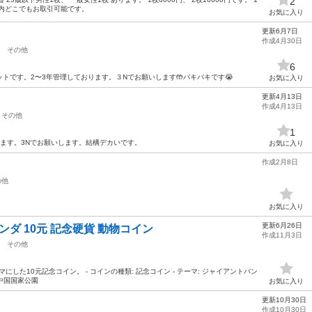
2
内どこでもお取引可能です。
お気に入り
更新6月7日
作成4月30日
その他
6
トです。2〜3年管理しております。３Nでお願いします🤲バキバキです😭
お気に入り
更新4月13日
作成4月13日
その他
1
ます。3Nでお願いします。結構デカいです。
お気に入り
作成2月8日
の他
お気に入り
更新6月26日
ンダ 10元 記念硬貨 動物コイン
作成11月3日
その他
にした10元記念コイン。 - コインの種類: 記念コイン - テーマ: ジャイアントパン
マ: 中国国家公園
お気に入り
更新10月30日
作成10月30日