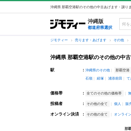
沖縄県 那覇空港駅のその他の中古あげます・譲り
沖縄版
都道府県選択
ジモティー
売ります・あげます
その他
沖縄県 那覇空港駅のその他の中
駅
：
沖縄県のその他
那覇空港
石嶺
経塚
浦添前田
て
価格帯
：
全てのその他の価格帯
投稿者
：
その他の全て
個人
販
オンライン決済
：
その他の全て
オンライ
那