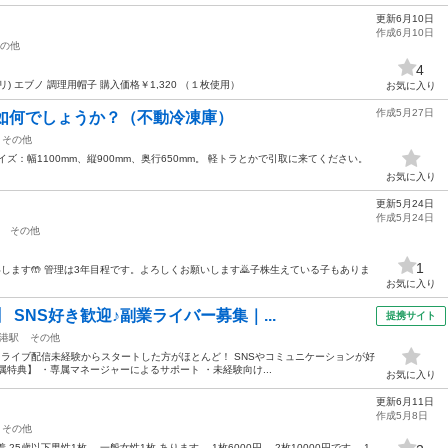
更新6月10日
作成6月10日
の他
4
) エブノ 調理用帽子 購入価格￥1,320 （１枚使用）
お気に入り
作成5月27日
て如何でしょうか？（不動冷凍庫）
その他
ズ：幅1100mm、縦900mm、奥行650mm。 軽トラとかで引取に来てください。
お気に入り
更新5月24日
作成5月24日
その他
1
します🤲 管理は3年目程です。よろしくお願いします🙇子株生えている子もありま
お気に入り
 SNS好き歓迎♪副業ライバー募集｜...
提携サイト
港駅
その他
／ ライブ配信未経験からスタートした方がほとんど！ SNSやコミュニケーションが好
特典】 ・専属マネージャーによるサポート ・未経験向け...
お気に入り
更新6月11日
作成5月8日
その他
分着 25歳以下男性1枚、 一般女性1枚 あります。 1枚6000円、 2枚10000円です。 1