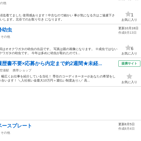
の他
1
歳頃迄着てました 使用感あります！中古なので細かい 事が気になる方はご遠慮下さ
願いします。北谷でのお取り引き になります。
お気に入り
更新10月18日
齢幼虫
作成9月13日
その他
6
回はオオクワガタの幼虫の出品です。 写真は親の画像になります。 ※成虫ではない
ワガタの幼虫です。 今年は多めに幼虫が取れたので1...
お気に入り
歴書不要×応募から内定まで約2週間★未経...
提携サイト
空港駅
携帯ショップ
長♪ 幅広くお仕事を紹介している当社！ 専任のコーディネーターがあなたの希望をし
います！ ＼入社祝い金最大10万円＋週払い制度あり♪／ 高...
お気に入り
更新8月5日
ーベースプレート
作成8月4日
その他