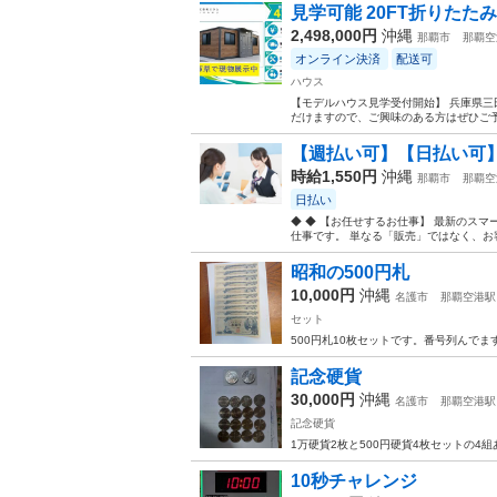
見学可能 20FT折りたたみ
2,498,000円
沖縄
那覇市
那覇空
オンライン決済
配送可
ハウス
【モデルハウス見学受付開始】 兵庫県三
だけますので、ご興味のある方はぜひご予
【週払い可】【日払い可】【
時給1,550円
沖縄
那覇市
那覇空
日払い
◆ ◆ 【お任せするお仕事】 最新のス
仕事です。 単なる「販売」ではなく、お
昭和の500円札
10,000円
沖縄
名護市
那覇空港駅
セット
500円札10枚セットです。番号列んで
記念硬貨
30,000円
沖縄
名護市
那覇空港駅
記念硬貨
1万硬貨2枚と500円硬貨4枚セットの
10秒チャレンジ