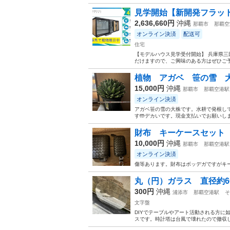
見学開始【新開発フラット屋根
2,636,660円
沖縄
那覇市
那覇空
オンライン決済
配送可
住宅
【モデルハウス見学受付開始】 兵庫県三
だけますので、ご興味のある方はぜひご予
植物 アガベ 笹の雪 
15,000円
沖縄
那覇市
那覇空港駅
オンライン決済
アガベ笹の雪の大株です。水耕で発根して
す🤲デカいです。現金支払いでお願いしま
財布 キーケースセット
10,000円
沖縄
那覇市
那覇空港駅
オンライン決済
傷等あります。財布はボッデガですがキー
丸（円）ガラス 直径約6
300円
沖縄
浦添市
那覇空港駅
そ
文字盤
DIYでテーブルやアート活動される方に
スです。時計塔は台風で壊れたので撤収し