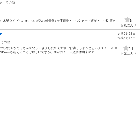
駅
その他
5
プ : ¥198,000-(税込)(軽量型) 金庫容量 : 900枚 カード収納 : 100枚 高さ
..
お気に入り
更新6月28日
ア
作成6月15日
その他
ワガタたちがたくさん羽化してきましたので安価でお譲りしようと思います！ この産
11
85mmを超えることは難しいですが、血が浅く、天然個体由来のス...
お気に入り