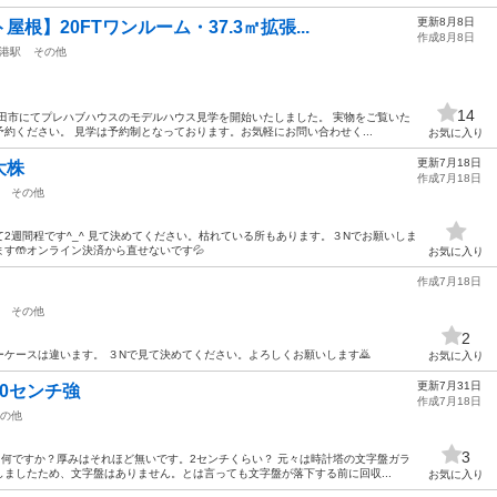
更新8月8日
】20FTワンルーム・37.3㎡拡張...
作成8月8日
港駅
その他
14
田市にてプレハブハウスのモデルハウス見学を開始いたしました。 実物をご覧いた
約ください。 見学は予約制となっております。お気軽にお問い合わせく...
お気に入り
更新7月18日
大株
作成7月18日
その他
2週間程です^_^ 見て決めてください。枯れている所もあります。３Nでお願いしま
す🤲オンライン決済から直せないです💦
お気に入り
作成7月18日
その他
2
ケースは違います。 ３Nで見て決めてください。よろしくお願いします🙇
お気に入り
更新7月31日
0センチ強
作成7月18日
の他
3
如何ですか？厚みはそれほど無いです。2センチくらい？ 元々は時計塔の文字盤ガラ
ましたため、文字盤はありません。とは言っても文字盤が落下する前に回収...
お気に入り