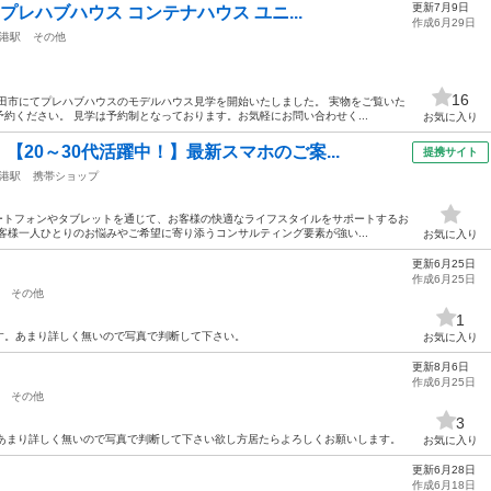
更新7月9日
プレハブハウス コンテナハウス ユニ...
作成6月29日
港駅
その他
16
田市にてプレハブハウスのモデルハウス見学を開始いたしました。 実物をご覧いた
約ください。 見学は予約制となっております。お気軽にお問い合わせく...
お気に入り
20～30代活躍中！】最新スマホのご案...
提携サイト
港駅
携帯ショップ
マートフォンやタブレットを通じて、お客様の快適なライフスタイルをサポートするお
客様一人ひとりのお悩みやご希望に寄り添うコンサルティング要素が強い...
お気に入り
更新6月25日
作成6月25日
その他
1
ます。あまり詳しく無いので写真で判断して下さい。
お気に入り
更新8月6日
作成6月25日
その他
3
4組あまり詳しく無いので写真で判断して下さい欲し方居たらよろしくお願いします。
お気に入り
更新6月28日
作成6月18日