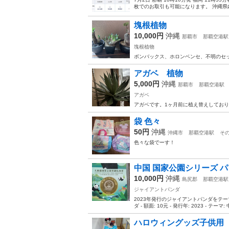
枚でのお取引も可能になります。 沖縄県
塊根植物
10,000円
沖縄
那覇市
那覇空港駅
塊根植物
ボンバックス、ホロンベンセ、不明のセッ
アガベ 植物
5,000円
沖縄
那覇市
那覇空港駅
アガベ
アガベです。1ヶ月前に植え替えしており
袋 色々
50円
沖縄
沖縄市
那覇空港駅
そ
色々な袋でーす！
中国 国家公園シリーズ パ
10,000円
沖縄
島尻郡
那覇空港駅
ジャイアントパンダ
2023年発行のジャイアントパンダをテーマ
ダ - 額面: 10元 - 発行年: 2023 - テー
ハロウィングッズ子供用