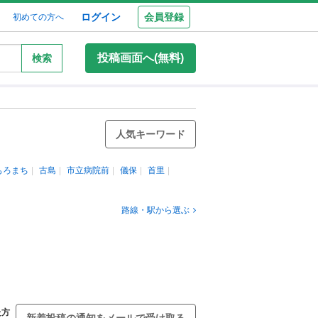
ログイン
会員登録
初めての方へ
投稿画面へ(無料)
検索
人気キーワード
もろまち
古島
市立病院前
儀保
首里
路線・駅から選ぶ
た方
新着投稿の通知をメールで受け取る