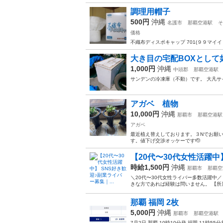
調理用帽子
500円
沖縄
名護市
那覇空港駅
そ
価格
不織布ディスポキャップ 701(９９マイイリ
大き目の宅配BOXとし
1,000円
沖縄
中頭郡
那覇空港駅
サンデンの冷凍庫（不動）です。 大凡サイ
アガベ 植物
10,000円
沖縄
那覇市
那覇空港駅
アガベ
最近植え替えしております。３Nでお願い
す。値下げ交渉オッケーです🫡
【20代〜30代女性活躍中】
時給1,500円
沖縄
那覇市
那覇空
＼20代〜30代女性ライバー多数活躍中
きな方であれば経験は問いません。 【所属
那覇 福岡 2枚
5,000円
沖縄
那覇市
那覇空港駅
7月2日 那覇 10時10分発 福岡 11時55