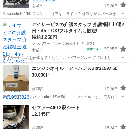
南城市
1月26日
Kawasaki KZ750 フロント、リアを１８インチ 外装をザッパーのせて
ます。純正外装もあります。 興味のあるかた、自分でカスタムしたい
沖縄
南城市
カワサキ
Kawasaki
デイサービスの介護スタッフ 介護福祉士/週2
方いかがですか？
日・4h～OK/フルタイムも歓迎/…
時給1,250円
マンパワーグループ株式会社 沖縄支店
7月25日
提携サイト
南城市
デイサービスのお仕事を選ぶなら “マンパワーグループ”で決まり！ ✅️
高時給で稼げる！ ✅️ライフスタイルに合わせて働ける！ ✅️資格取得支
沖縄
南城市
医療
エンジンオイル アドバンスultra15W-50
援など福利厚生充実！ ✅️大手なので安定性抜群！ ...
30,000円
首里駅
1月26日
新品未使用、アドバンスultra 15W-50エンジンオイルです。 商品は12
本セットの価格です。 よろしくおねがいします。
沖縄
南城市
首里駅
その他
アドバンス
ゼファー400 3段シート
12,345円
首里駅
1月24日