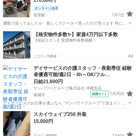
170,000円
オンライン決済
首里駅
7月7日
通勤で使ってましたが、新しくスクーター買ったので売ります 特に不
具合等はなさそうです、ですがチェーンとスプロケットは交換時期か
沖縄
南城市
首里駅
バイク
グロム
【格安物件多数✨】家賃4万円以下多数
と思います 錆もちょいと多いです 走行距離23,138キロ 自賠責R9/6ま
【保証人ナシ】賃貸物件多数掲載！
で フェンダーレ...
Ad
ニフティ不動産
デイサービスの介護スタッフ・夜勤専従 経験
者優遇可能/週2日・4h～OK/フル…
日給21,600円
マンパワーグループ株式会社 沖縄支店
7月25日
提携サイト
南城市
デイサービスのお仕事を選ぶなら “マンパワーグループ”で決まり！ ✅️
高時給で稼げる！ ✅️ライフスタイルに合わせて働ける！ ✅️資格取得支
沖縄
南城市
医療
スカイウェイブ250 外装
援など福利厚生充実！ ✅️大手なので安定性抜群！ ...
15,000円
てだこ浦西駅
7月6日