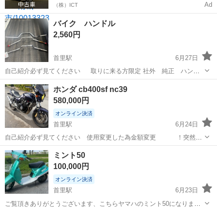
Ad
（株）ICT
バイク ハンドル
2,560円
首里駅
6月27日
自己紹介必ず見てください 取りに来る方限定 社外 純正 ハンド
ル3本必要な方宜しくお願いします。 場所は大里稲嶺十字路近く
沖縄
南城市
首里駅
その他
ハンドル
ホンダ cb400sf nc39
580,000円
オンライン決済
首里駅
6月24日
自己紹介必ず見てください 使用変更した為金額変更 ！突然の
オンライン決済迷惑です！ 車検 令和９年5月 走行距離2万キロ 使
沖縄
南城市
首里駅
ホンダ
個人
ミント50
用する為距離のびます 外装塗装 紺色パール(業者に依頼)／ビキニ
100,000円
カウル／キャブOH 社...
オンライン決済
首里駅
6月23日
ご覧頂きありがとうございます、こちらヤマハのミント50になりま
す。 40年前のバイクですがセル1発でかかります、通勤や釣りの際使
沖縄
南城市
首里駅
ヤマハ