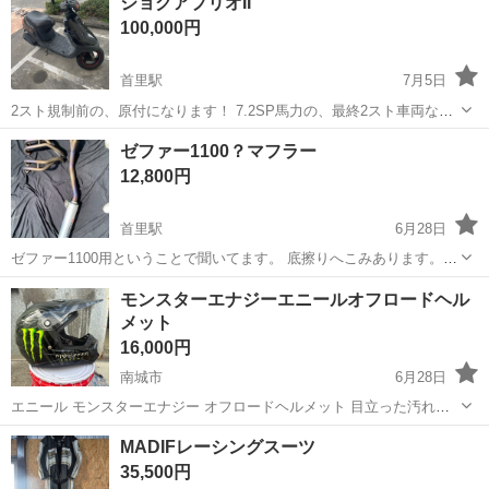
ジョグアプリオII
100,000円
首里駅
7月5日
2スト規制前の、原付になります！ 7.2SP馬力の、最終2スト車両なり
ます、内地では、20万以上で取り引きされてます。タイヤ前後新品で
沖縄
南城市
首里駅
ヤマハ
ジョグアプリオ
ゼファー1100？マフラー
すが、前のディスクブレーキーパッドが交換時期だと思います。 リミ
12,800円
ッターカットをして、メ...
首里駅
6月28日
ゼファー1100用ということで聞いてます。 底擦りへこみあります。
詳しいことはわからないので現物確認して見て決めて ください。購入
沖縄
南城市
首里駅
カワサキ
モンスターエナジーエニールオフロードヘル
後はノークレームノーリターン守れる方 取りに来て貰える方で宜しく
メット
お願い致します。
16,000円
南城市
6月28日
エニール モンスターエナジー オフロードヘルメット 目立った汚れ傷
などありません。 引渡しの際は、磨きあげのお渡しになります。 希望
沖縄
南城市
バイク
モンスターエナジー
MADIFレーシングスーツ
の金額で販売させて頂きます。 考えてる方はコメントでお問い合わせ
35,500円
くださち。 大幅...