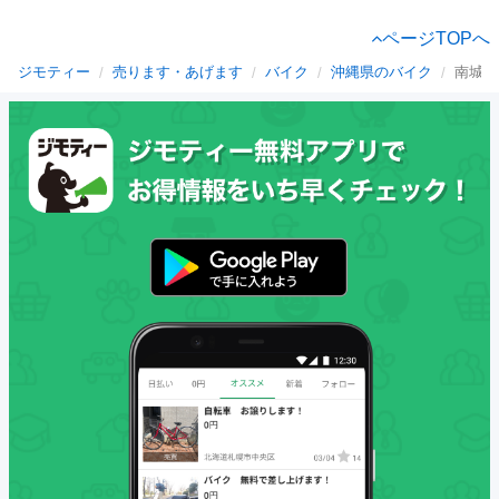
ページTOPへ
ジモティー
売ります・あげます
バイク
沖縄県のバイク
南城市