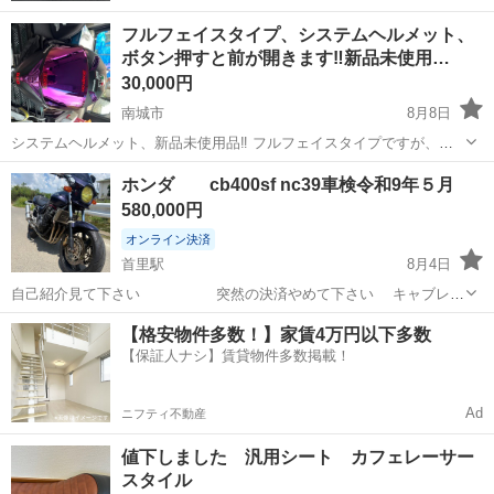
フルフェイスタイプ、システムヘルメット、
ボタン押すと前が開きます‼️新品未使用…
30,000円
南城市
8月8日
システムヘルメット、新品未使用品‼️ フルフェイスタイプですが、シ
ステムヘルメットです‼️ ロックボタンを解除すると、前側が開いて、Z
沖縄
南城市
その他
ホンダ cb400sf nc39車検令和9年５月
ヘルのような開放感があります‼️中にライトスモークのスライド式のサ
580,000円
ングラスが出てきます‼️...
オンライン決済
首里駅
8月4日
自己紹介見て下さい 突然の決済やめて下さい キャブレタ
ーOH済み(Oリング交換済み) フロントキャリパーOH済み(Oリング交換
沖縄
南城市
首里駅
ホンダ
【格安物件多数！】家賃4万円以下多数
済み) エアクリーナー新品交換済み 社外品 ナポレオンミラー／カウ
【保証人ナシ】賃貸物件多数掲載！
ル／LEDヘッド...
Ad
ニフティ不動産
値下しました 汎用シート カフェレーサー
スタイル