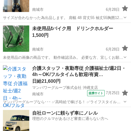
南城市
6月28日
サイズが合わなかった為出品します。 肩幅 48 背丈55 袖丈55胸囲120
ウエスト105 わたり幅55 股下75 裾幅18 素人寸法の為多少の誤差ある
沖縄
南城市
バイク
レーシングスーツ
未使用品❗️バイク用 ドリンクホルダー
と思いますが、ご了承ください。 身長170cm体重80キロ...
1,500円
南城市
6月28日
未使用品の画像の商品です。 動作確認済み。 必要な方、宜しくお願い
します。 ブラック 1個の価格です。 倉庫から出てきました。どのバ
沖縄
南城市
その他
個人
介護スタッフ・夜勤専従 介護福祉士/週2日・
イク用かわかりません。わかる方はお得です。 気軽に声をかけてくだ
4h～OK/フルタイムも歓迎/有資…
さい。😊🙇‍♂️ 商品を...
日給21,600円
マンパワーグループ株式会社 沖縄支店
7月25日
提携サイト
南城市
マンパワーグループなら･･･ ✅️高時給で稼げる！ ✅️ライフスタイルに
合わせて働ける！ ✅️資格取得支援など福利厚生充実！ ✅️大手なので安
沖縄
南城市
医療
自社ローンに頼らず車にノレル
定性抜群！ 【大手で働くメリットはコチラ♪】 ✨給与・待遇が高...
理想のクルマがあるけど審査に通らない方へ