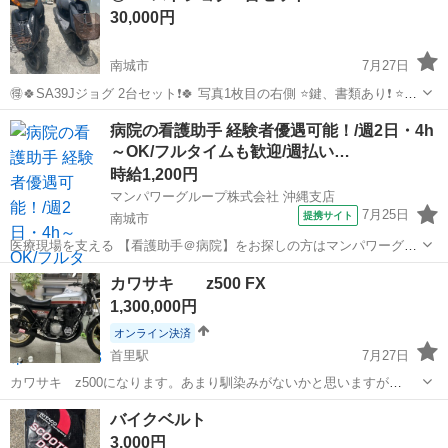
30,000円
南城市
7月27日
🉐🍀SA39Jジョグ 2台セット❗️🍀 写真1枚目の右側 ⭐️鍵、書類あり❗️ ⭐️エ
ンジン不動 （燃料ポンプ作動していないため） ⭐️仮バッテリーでセ
沖縄
南城市
バイク
病院の看護助手 経験者優遇可能！/週2日・4h
ル回りました❗️（圧縮あり） 写真1枚目の左側 ⭐️鍵あり❗️ ...
～OK/フルタイムも歓迎/週払い…
時給1,200円
マンパワーグループ株式会社 沖縄支店
7月25日
提携サイト
南城市
医療現場を支える 【看護助手＠病院】をお探しの方はマンパワーグル
ープへ★ 🤝高時給で稼げる！ 🤝ライフスタイルに合わせて働ける！
沖縄
南城市
医療
カワサキ z500 FX
🤝資格取得支援など福利厚生充実！ 🤝大手なので安定性抜群！ 🤝医...
1,300,000円
オンライン決済
首里駅
7月27日
カワサキ z500になります。あまり馴染みがないかと思いますが
z400fxのモデルとなった車両です。部品類もほぼFXで問題ありませ
沖縄
南城市
首里駅
カワサキ
旧車
バイクベルト
ん。別車両購入目的のため販売します。現在のところ不具合ないと思
3,000円
いますが旧車を理解した上で検討お...