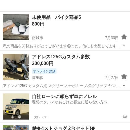
未使用品 バイク部品5
800円
南城市
7月30日
私の商品を閲覧ありがとうございます😊また、他にも出品してますの
で、チェックを宜しくお願いします🙇😁 未使用品の画像の商品です。
沖縄
南城市
バイク
部品
アドレス125Gカスタム多数
動作確認済み。 必要な方、宜しくお願いします。 倉庫から出てきまし
200,000円
た。どのバイク用かわかり...
オンライン決済
首里駅
7月27日
アドレス125G カスタム点 スクリーン ナポミー 六角グリップ ヤンカ
ゴ バックレスト キャリア インナー艶アリ ウィンカーLED 社外ホーク
沖縄
南城市
首里駅
スズキ
自社ローンに頼らず車にノレル
社外ホイル 社外リアサス チビ上げ6 かち上げアーバーンかアルファー
理想のクルマがあるけど審査に通らない方へ
菅 ...
Ad
（株）ICT
🉐🍀4ストジョグ 2台セット❗️🍀