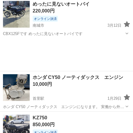
沖縄
南城市
バイク
ランプ
めったに見ないオートバイ
220,000円
オンライン決済
南城市
3月12日
CBX125Fです めったに見ないオートバイです
沖縄
南城市
ホンダ
オートバイ
ホンダ CY50 ノーティダックス エンジン
10,000円
首里駅
1月29日
ホンダ CY50 ノーティダックス エンジンになります。 実働から外さ
れて、保管していた物になります。キックおります。圧縮もあるよう
沖縄
南城市
首里駅
ホンダ
エンジン
KZ750
です。屋根下駐車場保管でしたが、サビあります。エイプ、XR流用、
850,000円
部品取りなどにいかがでしょうか。
オンライン決済