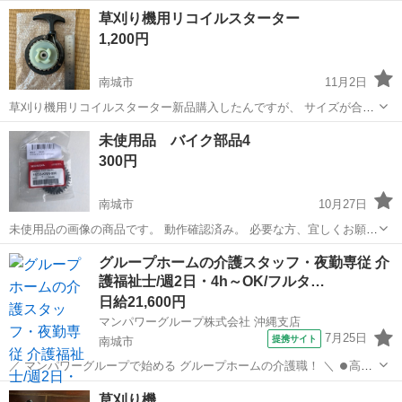
す。 スターターでかかります。
沖縄
南城市
首里駅
ホンダ
草刈り機用リコイルスターター
1,200円
南城市
11月2日
草刈り機用リコイルスターター新品購入したんですが、 サイズが合わ
ず、出品しました。新品です。 いかがでしょうか。
沖縄
南城市
その他
草刈り機
未使用品 バイク部品4
300円
南城市
10月27日
未使用品の画像の商品です。 動作確認済み。 必要な方、宜しくお願い
します。 倉庫から出てきました。どのバイク用かわかりません。わか
沖縄
南城市
バイク
部品
グループホームの介護スタッフ・夜勤専従 介
る方はお得です。 現物確認後に購入でお願いします😁 中古品の為、
護福祉士/週2日・4h～OK/フルタ…
3nでよろしくお願いします。😊
日給21,600円
マンパワーグループ株式会社 沖縄支店
7月25日
提携サイト
南城市
／ マンパワーグループで始める グループホームの介護職！ ＼ ⏺️高時
給で稼げる！ ⏺️ライフスタイルに合わせて働ける！ ⏺️資格取得支援な
沖縄
南城市
医療
草刈り機
ど福利厚生充実！ ⏺️大手なので安定性抜群！ ...