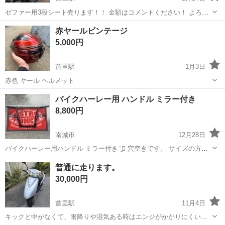
ゼファー用3段シート売ります！！ 金額はコメントください！ よろし
くお願いします！
沖縄
南城市
首里駅
カワサキ
シート
赤ヤールビンテージ
5,000円
首里駅
1月3日
赤色 ヤール ヘルメット
沖縄
南城市
首里駅
カワサキ
ビンテージ
バイクハーレー用 ハンドル ミラー付き
8,800円
南城市
12月28日
バイクハーレー用ハンドル ミラー付き¨̮⃝ 穴空きです。 サイズの方は
写真でご確認お願い致します¨̮⃝ 多少傷あり 希望の金額で販売させて
沖縄
南城市
バイク
ミラー
普通に走ります。
頂きます。 考えてる方はコメントでお問い合わせくださち。 大幅な値
30,000円
下げは難しい...
首里駅
11月4日
キックと中がなくて、雨降りや湿気ある時はエンジがかかりにくいで