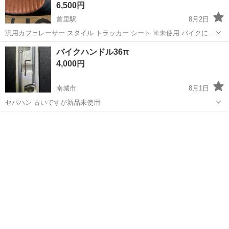
6,500円
首里駅
8月2日
汎用カフェレーサー スタイル トラッカー シート ※未使用 バイクに合
わせるために、一度開封したのみです おおまかなサイズ 長さ61 幅
沖縄
南城市
首里駅
その他
バイクハンドル36π
21 バイク初心者のため、取り付け車種等のお問い合わせにはお応えし
4,000円
かねますので、...
南城市
8月1日
セパハン 古いですが新品未使用
沖縄
南城市
その他
ハンドル