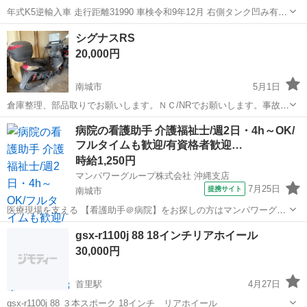
年式K5逆輸入車 走行距離31990 車検令和9年12月 右側タンク凹み有り
不具合無し 純正マフラーなど純正部品多数有り全て持たせます。
沖縄
南城市
首里駅
スズキ
R100
シグナスRS
20,000円
南城市
5月1日
倉庫整理、部品取りでお願いします。ＮＣ/NRでお願いします。事故車
前あたりです。書類あり
沖縄
南城市
ヤマハ
シグナス
病院の看護助手 介護福祉士/週2日・4h～OK/
フルタイムも歓迎/有資格者歓迎…
時給1,250円
マンパワーグループ株式会社 沖縄支店
7月25日
提携サイト
南城市
医療現場を支える 【看護助手＠病院】をお探しの方はマンパワーグル
ープへ★ 🤝高時給で稼げる！ 🤝ライフスタイルに合わせて働ける！
沖縄
南城市
医療
gsx-r1100j 88 18インチリアホイール
🤝資格取得支援など福利厚生充実！ 🤝大手なので安定性抜群！ 🤝医...
30,000円
首里駅
4月27日
gsx-r1100j 88 ３本スポーク 18インチ リアホイール