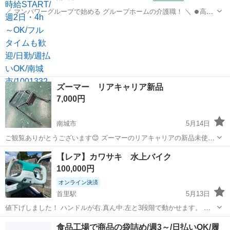
／ マンパワーグループで始める グループホームの介護職！ ＼ ⏺️高時
給で稼げる！ ⏺️ライフスタイルに合わせて働ける！ ⏺️資格取得支援な
沖縄
南城市
医療
ど福利厚生充実！ ⏺️大手なので安定性抜群！ ...
ズーマー リアキャリア新品
7,000円
南城市
5月14日
ご観覧ありがとうございます😊 ズーマーのリアキャリアの新品未使用
品❗️取付けネジ付き 荷物が増えてきてお困りの方、リアボックス付けた
沖縄
南城市
バイク
キャリア
【レア】カワサキ 水上バイク
い方などお困りの方いましたらご連絡下さい😊取付け方法も簡単❗️ ⚠️店
100,000円
舗での販売もしてい...
オンライン決済
首里駅
5月13日
値下げしました！ ハンドルが右.真ん中.左と3段階で動かせます。 レ
ア水上バイク 横に2人乗れます✨ 整備できる方ジェットスキー好きな
沖縄
南城市
首里駅
カワサキ
クルーザー
食品工場で商品の袋詰め/週3～/日払いOK/履
方いかがでしょうか？ しばらくら使ってないので直して使える方🙇🏼