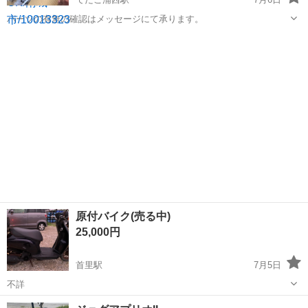
パーツの有無の確認はメッセージにて承ります。
沖縄
南城市
てだこ浦西駅
バイク
原付バイク(売る中)
25,000円
首里駅
7月5日
不詳
沖縄
南城市
首里駅
その他