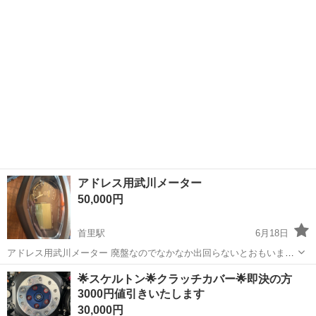
ってましたが今回別のバイクを組み上げたいと思い、置き場にも困る
為手放します。古いバイクにしては高...
アドレス用武川メーター
50,000円
首里駅
6月18日
アドレス用武川メーター 廃盤なのでなかなか出回らないとおもいま
す！ 状態も液晶焼けなどなくいいと思います！ 配線もあります！
沖縄
南城市
首里駅
スズキ
メーター
🌟スケルトン🌟クラッチカバー🌟即決の方
3000円値引きいたします
30,000円