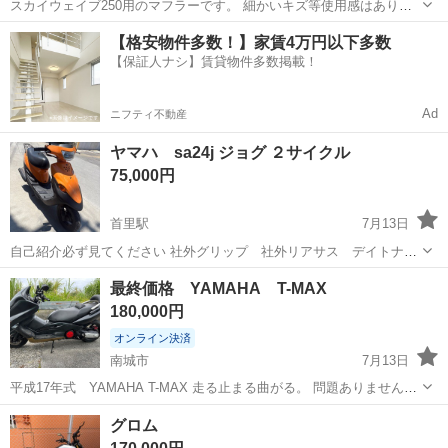
スカイウェイブ250用のマフラーです。 細かいキズ等使用感はありま
すが綺麗な商品です。 早く売りたいため、2万5千円に値下げしまし
沖縄
南城市
その他
スカイウェイブ
【格安物件多数！】家賃4万円以下多数
た。
【保証人ナシ】賃貸物件多数掲載！
Ad
ニフティ不動産
ヤマハ sa24j ジョグ ２サイクル
75,000円
首里駅
7月13日
自己紹介必ず見てください 社外グリップ 社外リアサス デイトナベ
ルト ウエイトローラー 強化クラッチスプリング 社外CDi バッ
沖縄
南城市
首里駅
ヤマハ
ジョグ
最終価格 YAMAHA T-MAX
テリー新品交換済み セル キックエンジン始動可能 個人売買現状の
180,000円
為ノンクレーム ノンリターン
オンライン決済
南城市
7月13日
平成17年式 YAMAHA T-MAX 走る止まる曲がる。 問題ありません、
最近まで乗っていました。 乗って帰るの可能です。 走行047075 車検
沖縄
南城市
ヤマハ
MAX
グロム
今年9月まで残ってます。 現車確認可能 引き渡し後は3nでお願いしま
す...