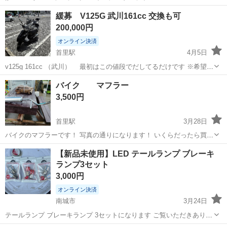
沖縄
南城市
首里駅
バイク
gsx
緩募 V125G 武川161cc 交換も可
200,000円
オンライン決済
首里駅
4月5日
v125g 161cc （武川） 最初はこの値段でだしてるだけです ※希望金
額提示お願いします 走行距離 メーター変えましたので その前の走行
沖縄
南城市
首里駅
スズキ
部品
バイク マフラー
距離は2万いかないくらいになってます 買ってからそうそう乗ってな
3,500円
い ※P...
首里駅
3月28日
バイクのマフラーです！ 写真の通りになります！ いくらだったら買い
たいなどあれば、 コメントください☺️ 3Nでお願いします！
沖縄
南城市
首里駅
その他
通り
【新品未使用】LED テールランプ ブレーキ
ランプ3セット
3,000円
オンライン決済
南城市
3月24日
テールランプ ブレーキランプ 3セットになります ご覧いただきありが
とうございます