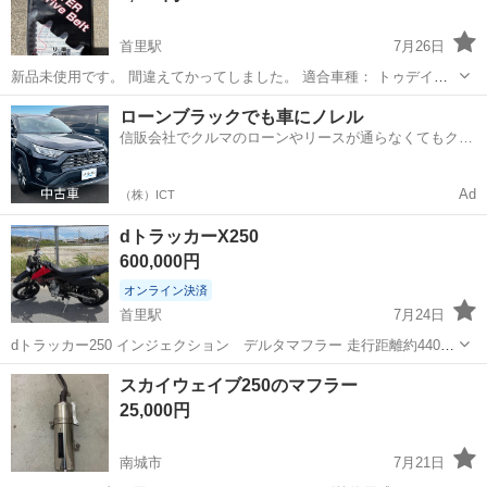
首里駅
7月26日
新品未使用です。 間違えてかってしました。 適合車種： トゥデイ
［AF61」 トゥデイ［F1車/AF62］ DIO／チェスタF 62] DIO／チェス
沖縄
南城市
首里駅
その他
DIO
ローンブラックでも車にノレル
タFI車/AF68］ ライブDIO-ZX スマートDIO［AF56］...
信販会社でクルマのローンやリースが通らなくてもクル
マをご利用いただけるサービスがあります！
Ad
（株）ICT
dトラッカーX250
600,000円
オンライン決済
首里駅
7月24日
dトラッカー250 インジェクション デルタマフラー 走行距離約4400
不具合なし 3N
沖縄
南城市
首里駅
カワサキ
スカイウェイブ250のマフラー
25,000円
南城市
7月21日