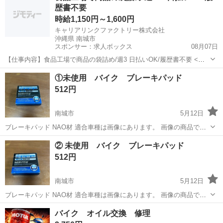
歴書不要
ｼﾞｬﾝｸ扱いです...
時給1,150円～1,600円
キャリアリンクファクトリー株式会社
沖縄県 南城市
スポンサー：求人ボックス
08月07日
【仕事内容】食品工場で商品の袋詰め/週3 日払いOK/履歴書不要 <給
与> 時給1150～1600円 <勤務地> 沖縄県 南城市 「社員を企業に派遣し
アルバイト・パート
①未使用 バイク ブレーキパッド
て終わり」ではありません/ 就業中のモチベーション維持やフォロー対
512円
応のために 派...
南城市
5月12日
ブレーキパッド NAO材 適合車種は画像にあります。 画像の商品で
す。 気軽に声をかけてください。😊🙇‍♂️ 必要な方、宜しくお願いしま
沖縄
南城市
その他
ブレーキパッド
② 未使用 バイク ブレーキパッド
す。 現物確認後に購入でお願いします😁 3nでよろしくお願いしま
512円
す。😊 ※詳し...
南城市
5月12日
ブレーキパッド NAO材 適合車種は画像にあります。 画像の商品で
す。 気軽に声をかけてください。😊🙇‍♂️ 必要な方、宜しくお願いしま
沖縄
南城市
その他
ブレーキパッド
バイク オイル交換 修理
す。 現物確認後に購入でお願いします😁 3nでよろしくお願いしま