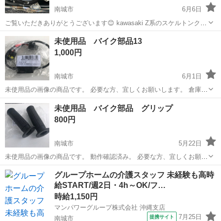
南城市
6月6日
ご覧いただきありがとうございます😊 kawasaki Z系のスケルトンクラ
ッチカバーになります。 購入時六万円でしたので半額になります。 今
沖縄
南城市
カワサキ
未使用品 バイク部品13
回イメージチェンジの為別の物に変える為出品になります。 よろしく
1,000円
お願いいたします🙇
南城市
6月1日
未使用品の画像の商品です。 必要な方、宜しくお願いします。 倉庫か
ら出てきました。どのバイク用かわかりません。わかる方はお得で
沖縄
南城市
その他
部品
未使用品 バイク部品 グリップ
す。 現物確認後に購入でお願いします😁 中古品の為、3nでよろしく
800円
お願いします。😊
南城市
5月22日
未使用品の画像の商品です。 動作確認済み。 必要な方、宜しくお願い
します。 倉庫から出てきました。どのバイク用かわかりません。わか
沖縄
南城市
バイク
部品
グループホームの介護スタッフ 未経験も高時
る方はお得です。 現物確認後に購入でお願いします😁 中古品の為、
給START/週2日・4h～OK/フ…
3nでよろしくお願いします。😊
時給1,150円
マンパワーグループ株式会社 沖縄支店
7月25日
提携サイト
南城市