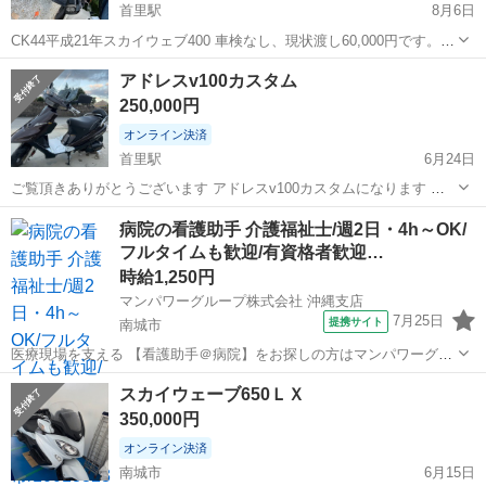
首里駅
8月6日
CK44平成21年スカイウェブ400 車検なし、現状渡し60,000円です。
車検コミコミでしたら100,000円です。 程度は良い方だと思います。
沖縄
南城市
首里駅
スズキ
スカイウェブ
アドレスv100カスタム
もちろん走行可能です。 走行距離22565km少し距離伸びるかもしれま
250,000円
せ...
オンライン決済
首里駅
6月24日
ご覧頂きありがとうございます アドレスv100カスタムになります 前
後流れるウィンカー、カメファクのCDI、インマニ28パイ用 ビックキ
沖縄
南城市
首里駅
スズキ
アドレス
病院の看護助手 介護福祉士/週2日・4h～OK/
ャブ、イモビアラーム、駆動系、ポート加工 見えにくい箇所の交換パ
フルタイムも歓迎/有資格者歓迎…
ーツはこれぐらいです。他...
時給1,250円
マンパワーグループ株式会社 沖縄支店
7月25日
提携サイト
南城市
医療現場を支える 【看護助手＠病院】をお探しの方はマンパワーグル
ープへ★ 🤝高時給で稼げる！ 🤝ライフスタイルに合わせて働ける！
沖縄
南城市
医療
スカイウェーブ650ＬＸ
🤝資格取得支援など福利厚生充実！ 🤝大手なので安定性抜群！ 🤝医...
350,000円
オンライン決済
南城市
6月15日