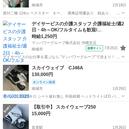
南城市
2月19日
原付二種 124cc ベクスター キー、 廃車証明書あり 錆あり、 エ
ンジンかかりません、セルは回ります、直すか部品取り、取引後は返
沖縄
南城市
スズキ
ベクスター
デイサービスの介護スタッフ 介護福祉士/週2
品不可、新品タイヤ無料で付きます。早い方に決めます、写真5番目
日・4h～OK/フルタイムも歓迎/…
左側のパネル無し、
時給1,250円
マンパワーグループ株式会社 沖縄支店
7月25日
提携サイト
南城市
デイサービスのお仕事を選ぶなら “マンパワーグループ”で決まり！ ✅️
高時給で稼げる！ ✅️ライフスタイルに合わせて働ける！ ✅️資格取得支
沖縄
南城市
医療
スカイウェイブ CJ46A
援など福利厚生充実！ ✅️大手なので安定性抜群！ ...
130,000円
オンライン決済
南城市
1月29日
キーレス 65000キロ シート破れ無し 外装綺麗 ヘッドライトLED バッ
クレスト ドリンクホルダー サイドスタンドキャンセル 追記 オイル、
沖縄
南城市
スズキ
スカイウェイブ
【取引中】 スカイウェーブ250
フィルター交換しました。 現車確認してからお願いします。 現金でお
15,000円
願い...
首里駅
1月26日