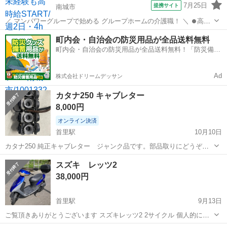
7月25日
提携サイト
南城市
／ マンパワーグループで始める グループホームの介護職！ ＼ ⏺️高時
給で稼げる！ ⏺️ライフスタイルに合わせて働ける！ ⏺️資格取得支援な
沖縄
南城市
医療
町内会・自治会の防災用品が全品送料無料
ど福利厚生充実！ ⏺️大手なので安定性抜群！ ...
町内会・自治会の防災用品が全品送料無料！「防災備蓄
用品ドットコム」
Ad
株式会社ドリームデッサン
カタナ250 キャブレター
8,000円
オンライン決済
首里駅
10月10日
カタナ250 純正キャブレター ジャンク品です。部品取りにどうぞ。
直して使う予定でしたが、ヒマがつくれないので売ります。O/Hか部
沖縄
南城市
首里駅
スズキ
カタナ
スズキ レッツ2
品取りにして下さい。長期保管品ですのでノークレームでお願い致し
38,000円
ます。ほぼ同じ物が２個あります。...
首里駅
9月13日
ご覧頂きありがとうございます スズキレッツ2 2サイクル 個人的に軽
く整備しました プラグ新品 フロントブレーキシュウ新品取り替え バ