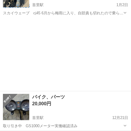
首里駅
1月2日
スカイウェーブ cj45 6月から梅雨に入り、自賠責も切れたので乗らな
くなったので放置してます。 外装悪いです。 以前は通勤に使ってまし
沖縄
南城市
首里駅
スズキ
スカイウェーブ
たが 現在バッテリー上がりの為エンジンかかりません。 放置してるの
で不具合でるかもしれま...
バイク、パーツ
20,000円
首里駅
12月21日
取り引き中 GS1000メーター実働確認済み