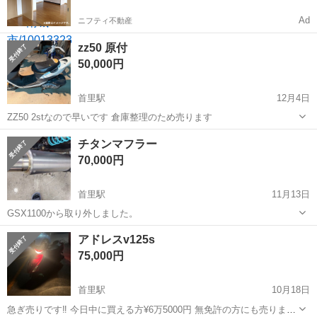
Ad
ニフティ不動産
zz50 原付
50,000円
首里駅
12月4日
ZZ50 2stなので早いです 倉庫整理のため売ります
沖縄
南城市
首里駅
スズキ
チタンマフラー
70,000円
首里駅
11月13日
GSX1100から取り外しました。
沖縄
南城市
首里駅
スズキ
チタン
アドレスv125s
75,000円
首里駅
10月18日
急ぎ売りです‼️ 今日中に買える方¥6万5000円 無免許の方にも売ります