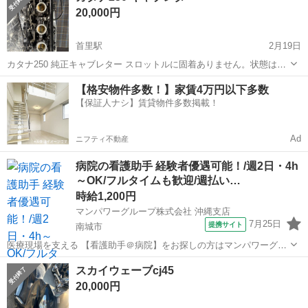
20,000円
可、返金は対応出来ません
首里駅
2月19日
カタナ250 純正キャブレター スロットルに固着ありません。状態はい
い方だと思います。 長期保管品となりますので、整備出来る方がいい
沖縄
南城市
首里駅
スズキ
カタナ
【格安物件多数！】家賃4万円以下多数
かと思います。
【保証人ナシ】賃貸物件多数掲載！
Ad
ニフティ不動産
病院の看護助手 経験者優遇可能！/週2日・4h
～OK/フルタイムも歓迎/週払い…
時給1,200円
マンパワーグループ株式会社 沖縄支店
7月25日
提携サイト
南城市
医療現場を支える 【看護助手＠病院】をお探しの方はマンパワーグル
ープへ★ 🤝高時給で稼げる！ 🤝ライフスタイルに合わせて働ける！
沖縄
南城市
医療
スカイウェーブcj45
🤝資格取得支援など福利厚生充実！ 🤝大手なので安定性抜群！ 🤝医...
20,000円