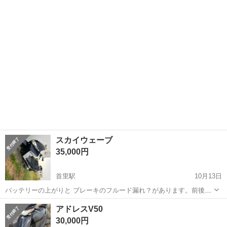
が 取り引き後はノークレームノーリターンでお願いします 不具合 フ
沖縄
南城市
首里駅
スズキ
アドレス
ロントフォークしにかけ メーター焼け ブレーキワイヤー変え時期 o2
センサー...
スカイウェーブ
35,000円
首里駅
10月13日
バッテリーの上がりと ブレーキのフルード漏れ？があります。前後で
す。 タイヤは新品に変えたばっかりです。 外装は割れはあります。
沖縄
南城市
首里駅
スズキ
スカイ
アドレスV50
走行距離は38000キロです。 自走はできないです。
30,000円