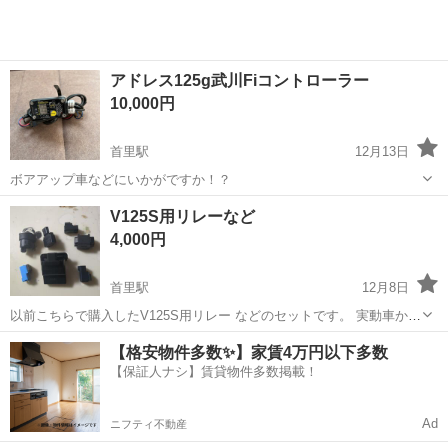
アドレス125g武川Fiコントローラー
10,000円
首里駅
12月13日
ボアアップ車などにいかがですか！？
沖縄
南城市
首里駅
スズキ
アドレス
V125S用リレーなど
4,000円
首里駅
12月8日
以前こちらで購入したV125S用リレー などのセットです。 実動車から
取り外したとの事ですが 動作未確認です。 ですのでそれを理解してで
沖縄
南城市
首里駅
スズキ
セット
【格安物件多数✨】家賃4万円以下多数
の購入お願いします。 購入後3Nでお願いします。
【保証人ナシ】賃貸物件多数掲載！
Ad
ニフティ不動産