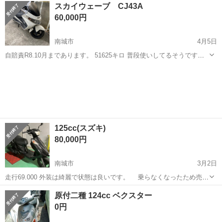
沖縄
南城市
首里駅
スズキ
部品取り
スカイウェーブ CJ43A
ジンなので燃費は良いです。 放置してしまい、セルやキックで始動し
60,000円
なくなりました。(今年...
南城市
4月5日
自賠責R8.10月まであります。 51625キロ 普段使いしてるそうです。
代理です。 現車確認してからお願いします。
沖縄
南城市
スズキ
スカイウェーブ
125cc(スズキ)
80,000円
南城市
3月2日
走行69.000 外装は綺麗で状態は良いです。 乗らなくなったため売り
ます。 値下げしました。
沖縄
南城市
スズキ
状態
原付二種 124cc ベクスター
0円