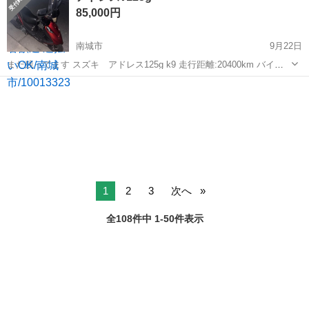
85,000円
南城市
9月22日
まだ残ってます スズキ アドレス125g k9 走行距離:20400km バイク
のキー1本のみ。 【改造点】 g用スクリーン 旭ナックルバイ
沖縄
南城市
スズキ
アドレス
ザー キタコバックレスト 快速クラッチ ハイスピードプーリー 常時
点...
1
2
3
次へ
全108件中 1-50件表示