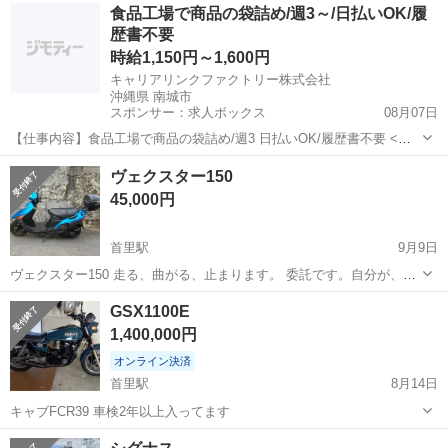
沖縄
南城市
首里駅
スズキ
レッツ
食品工場で商品の袋詰め/週3～/日払いOK/履
ッテリー新品 ベルト交換 タイヤ 交換時期です 走る 止まる 問題
歴書不要
無く乗れます 廃車...
時給1,150円～1,600円
キャリアリンクファクトリー株式会社
沖縄県 南城市
スポンサー：求人ボックス
08月07日
【仕事内容】食品工場で商品の袋詰め/週3 日払いOK/履歴書不要 <給
与> 時給1150～1600円 <勤務地> 沖縄県 南城市 「社員を企業に派遣し
アルバイト・パート
ヴェクスター150
て終わり」ではありません/ 就業中のモチベーション維持やフォロー対
45,000円
応のために 派...
首里駅
9月9日
ヴェクスター150 走る、曲がる、止まります。 委託です。自分が、1
ヶ月乗りましたが、異常は特にありませんでした。 傷、割れありま
沖縄
南城市
首里駅
スズキ
ヴェクスター
GSX1100E
す。 見て決めて下さい。 名義変更後に車両は渡します。 よろし
1,400,000円
くお願いします。 49...
オンライン決済
首里駅
8月14日
キャブFCR39 車検2年以上入ってます
沖縄
南城市
首里駅
スズキ
GSX