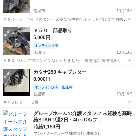
南城市
10月13日
スクリーン サイドスタンド 必要なら中古ヘルメット付けます 往復10
㌔の通勤に使用してました 難病になり乗れなくなったので手放します
沖縄
南城市
スズキ
ヘルメット
Ｖ５０ 部品取り
只今ナンバーついてるので抹消後引き渡しになります コケ傷など気
5,000円
にしない方どうですか セル...
オンライン決済
南城市
10月13日
Ｖ５０ ジャンプでエンジンはかかりました。 抹消済み 抹消書あり 軽
トラで持って行ける方お願いします。
沖縄
南城市
スズキ
部品取り
カタナ250 キャブレター
8,000円
オンライン決済
配送可
首里駅
10月10日
キャブレター ２個
沖縄
南城市
首里駅
スズキ
キャブレター
グループホームの介護スタッフ 未経験も高時
給START/週2日・4h～OK/フ…
時給1,150円
マンパワーグループ株式会社 沖縄支店