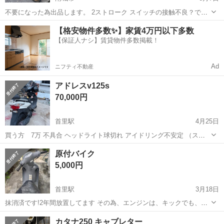
不要になった為出品します。 2ストローク スイッチの接触不良？で、
セル使えません。 キックでの始動です。他は不備なく乗れます 自賠責
沖縄
南城市
スズキ
ヴェルデ
【格安物件多数✨】家賃4万円以下多数
R9.10まで入ってます。 抹消されてますので、近ければこちらから配
【保証人ナシ】賃貸物件多数掲載！
達可能です。 ...
Ad
ニフティ不動産
アドレスv125s
70,000円
首里駅
4月25日
買う方 7万 不具合 ヘッドライト球切れ アイドリング不安定 （スロ
ットルボディだと思います） シート破れ 少し整備すれば問題ないです
沖縄
南城市
首里駅
スズキ
アドレス
原付バイク
スピードも100キロでます 現車確認〇3Nでお願いします 今日中に買え
5,000円
る方値下げ可能です
首里駅
3月18日
抹消済です!2年間放置してます その為、エンジンは、キックでも、か
かりません タイヤも、空気抜けてます バッテリー交換すれば、エンジ
沖縄
南城市
首里駅
スズキ
エンジン
カタナ250 キャブレター
ンはかかると思います 現状販売の為、購入後のノークレーム、返品不