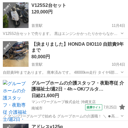
あちこち錆があり、部品取りにいかがでしょうか。
沖縄
南城市
スズキ
VOLTY
V125S2台セット
120,000円
首里駅
11月4日
V125S2台セットで売ります。 黒はエンジンかかったりかからなかっ
たりします。 白はエンジンかかりますがFIランプが点滅して 止まりま
沖縄
南城市
首里駅
スズキ
エンジン
【決まりました】HONDA DIO110 自賠責9年
す。 直す時間がなく出品です。 直して乗るもよし部品取りよし。 話
まで
が早い方値引き交渉あり...
80,000円
首里駅
10月4日
自賠責9年まであります。 廃車済みです。 48000km走行 タイヤ6部山
エンジン快調 現状渡しです。
沖縄
南城市
首里駅
スズキ
自賠責
グループホームの介護スタッフ・夜勤専従 介
護福祉士/週2日・4h～OK/フルタ…
日給21,600円
マンパワーグループ株式会社 沖縄支店
7月25日
提携サイト
南城市
／ マンパワーグループで始める グループホームの介護職！ ＼ ⏺️高時
給で稼げる！ ⏺️ライフスタイルに合わせて働ける！ ⏺️資格取得支援な
沖縄
南城市
医療
アドレスv125g
ど福利厚生充実！ ⏺️大手なので安定性抜群！ ...