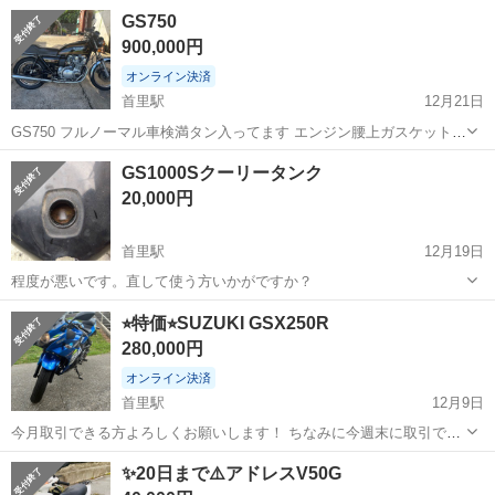
沖縄
南城市
首里駅
スズキ
GS1000
GS750
900,000円
オンライン決済
首里駅
12月21日
GS750 フルノーマル車検満タン入ってます エンジン腰上ガスケット交
換済み配線新品 エンジン，タンク，車体塗装済み
沖縄
南城市
首里駅
スズキ
GS1000Sクーリータンク
20,000円
首里駅
12月19日
程度が悪いです。直して使う方いかがですか？
沖縄
南城市
首里駅
スズキ
GS1000
⭐︎特価⭐︎SUZUKI GSX250R
280,000円
オンライン決済
首里駅
12月9日
今月取引できる方よろしくお願いします！ ちなみに今週末に取引でき
る方は25万円でご案内します。 走行距離 約5500km（日常で使って
沖縄
南城市
首里駅
スズキ
GSX
✨20日まで⚠️アドレスV50G
るので伸びます） 年式 2021年 修復歴 無 立ちゴケ 有（左