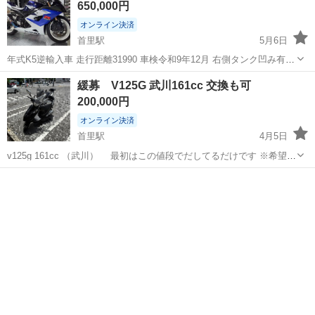
650,000円
オンライン決済
首里駅
5月6日
年式K5逆輸入車 走行距離31990 車検令和9年12月 右側タンク凹み有り
不具合無し 純正マフラーなど純正部品多数有り全て持たせます。
沖縄
南城市
首里駅
スズキ
R100
緩募 V125G 武川161cc 交換も可
200,000円
オンライン決済
首里駅
4月5日
v125g 161cc （武川） 最初はこの値段でだしてるだけです ※希望金
額提示お願いします 走行距離 メーター変えましたので その前の走行
沖縄
南城市
首里駅
スズキ
部品
距離は2万いかないくらいになってます 買ってからそうそう乗ってな
い ※P...