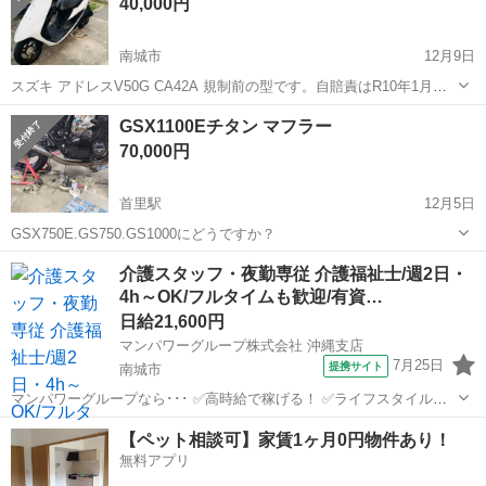
40,000円
ハンドル、カウルは...
南城市
12月9日
スズキ アドレスV50G CA42A 規制前の型です。自賠責はR10年1月ま
であります！ 走行距離は恐らく1周してます。 社外サイドスタンド 必
沖縄
南城市
スズキ
アドレス
GSX1100Eチタン マフラー
要であれば社外マフラーをお付けします！ ※社外マフラーは追加金額
70,000円
などありませ！ ...
首里駅
12月5日
GSX750E.GS750.GS1000にどうですか？
沖縄
南城市
首里駅
スズキ
GSX
介護スタッフ・夜勤専従 介護福祉士/週2日・
4h～OK/フルタイムも歓迎/有資…
日給21,600円
マンパワーグループ株式会社 沖縄支店
7月25日
提携サイト
南城市
マンパワーグループなら･･･ ✅️高時給で稼げる！ ✅️ライフスタイルに
合わせて働ける！ ✅️資格取得支援など福利厚生充実！ ✅️大手なので安
沖縄
南城市
医療
【ペット相談可】家賃1ヶ月0円物件あり！
定性抜群！ 【大手で働くメリットはコチラ♪】 ✨給与・待遇が高...
無料アプリ