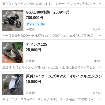
乗らなくなったので売りに出します。 ミラーウインカーの割れ シート
裏側のプラスチックの割れなどあります
沖縄
南城市
スズキ
スカイウェーブ
GSX1400後期 2009年式
780,000円
オンライン決済
南城市
6月9日
初年度登録年2009年 走行2万キロ（19000キロ） 車検R8.12月 部品
色々入ってます。 不具合無し。 ガレージ保管で綺麗です。 現車確認
沖縄
南城市
スズキ
GSX
アドレス125
してからお願いします。 代理出品です。
25,000円
首里駅
5月30日
追追伸 とてもたくさんの問い合わせがあり 全員に返信できず申し訳ご
ざいません。 先行で熱意がある方 ４人ほどいて 決めたいと思いま
沖縄
南城市
首里駅
スズキ
アドレス
原付バイク スズキV50 4サイクルエンジン
す。 他にも熱意があるかたいらっしゃいましたけど 今回はもう決め
10,000円
ます ありがとうございま...
首里駅
5月4日
原付バイク スズキV50 4 サイクルエンジン 外装は年式の割にキレ
イ目かなと思います。 自賠責も半年位は残ってます。 4サイクルエン