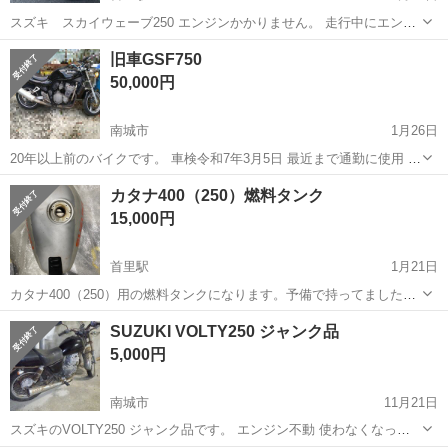
スズキ スカイウェーブ250 エンジンかかりません。 走行中にエンジ
ン止まりガソリンもなかったのでガス欠と思い燃料入れてもセルは回
沖縄
南城市
首里駅
スズキ
スカイウェーブ
旧車GSF750
るけどかからなくて、オイルも入れてみたけどかからなくバッデリー
50,000円
上がりました。 焼き付け？なんで...
南城市
1月26日
20年以上前のバイクです。 車検令和7年3月5日 最近まで通勤に使用 乗
る機会が少ないので手放します。8万円のウオタニのコンピューターを
沖縄
南城市
スズキ
GSF
カタナ400（250）燃料タンク
付けてます。コンピューターは1200CCの物です。現車確認は平日18
15,000円
時〜20時
首里駅
1月21日
カタナ400（250）用の燃料タンクになります。予備で持ってましたが
勿体無いので必要な方に譲ります。買った時より安く出してます。 程
沖縄
南城市
首里駅
スズキ
カタナ
SUZUKI VOLTY250 ジャンク品
度は画像か現物確認でお願いします。
5,000円
南城市
11月21日
スズキのVOLTY250 ジャンク品です。 エンジン不動 使わなくなって