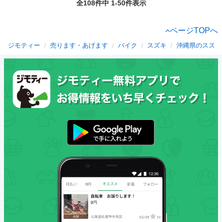
全108件中 1-50件表示
ページTOPへ
ジモティー
売ります・あげます
バイク
スズキ
沖縄県のスズキ