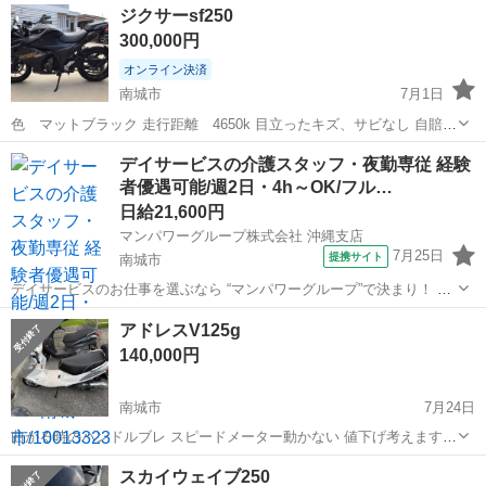
ジクサーsf250
300,000円
オンライン決済
南城市
7月1日
色 マットブラック 走行距離 4650k 目立ったキズ、サビなし 自賠責
あり 鍵 1つ 支払いは現金手渡しでお願いします 取引場所は一応どこ
沖縄
南城市
スズキ
ジクサー
デイサービスの介護スタッフ・夜勤専従 経験
でも大丈夫です
者優遇可能/週2日・4h～OK/フル…
日給21,600円
マンパワーグループ株式会社 沖縄支店
7月25日
提携サイト
南城市
デイサービスのお仕事を選ぶなら “マンパワーグループ”で決まり！ ✅️
高時給で稼げる！ ✅️ライフスタイルに合わせて働ける！ ✅️資格取得支
沖縄
南城市
医療
アドレスV125g
援など福利厚生充実！ ✅️大手なので安定性抜群！ ...
140,000円
南城市
7月24日
曲がる時のハンドルブレ スピードメーター動かない 値下げ考えます
m(_ _)m
沖縄
南城市
スズキ
アドレス
スカイウェイブ250