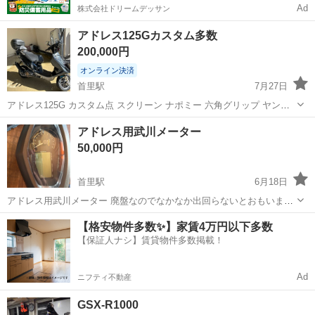
Ad
株式会社ドリームデッサン
アドレス125Gカスタム多数
200,000円
オンライン決済
首里駅
7月27日
アドレス125G カスタム点 スクリーン ナポミー 六角グリップ ヤンカ
ゴ バックレスト キャリア インナー艶アリ ウィンカーLED 社外ホーク
沖縄
南城市
首里駅
スズキ
アドレス用武川メーター
社外ホイル 社外リアサス チビ上げ6 かち上げアーバーンかアルファー
50,000円
菅 ...
首里駅
6月18日
アドレス用武川メーター 廃盤なのでなかなか出回らないとおもいま
す！ 状態も液晶焼けなどなくいいと思います！ 配線もあります！
沖縄
南城市
首里駅
スズキ
メーター
【格安物件多数✨】家賃4万円以下多数
【保証人ナシ】賃貸物件多数掲載！
Ad
ニフティ不動産
GSX-R1000