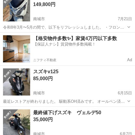
149,800円
南城市
7月21日
令和8年3月〜5月の間で、以下をリフレッシュしました。 ・フロント
フォークOH ・ダンロップタイヤ前後新品 ・フロントベアリング ・ダ
沖縄
南城市
スズキ
【格安物件多数✨】家賃4万円以下多数
ストシール ・リアブレーキパッド ・エアクリーナー ・オイルフィル
【保証人ナシ】賃貸物件多数掲載！
ター、ガスケットoリング...
Ad
ニフティ不動産
スズキv125
85,000円
南城市
6月15日
最近レストアが終わりました。 駆動系OH済みです。 オールペン済み
です。 色は黒です スクリーンとナックルガードもあります。
沖縄
南城市
スズキ
最終値下げスズキ ヴェルデ50
35,000円
南城市
6月7日