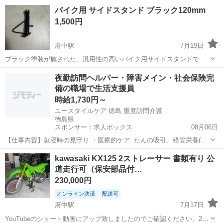
ムはありません。 色は黒です 必要な方いましたら差し上げます。
徳島
徳島市
府中駅
その他
一式
バイク用 サイドスタンド ブラック120mm
1,500円
府中駅
7月19日
ブラック塗装が施された、汎用性の高いバイク用サイドスタンドで
す。 - カラー: ブラック - タイプ: サイドスタンド 購入の際は3Nでお願
徳島
徳島市
府中駅
その他
夜勤訪問ヘルパー・障害メイン・社会保険完
いします。 ご覧いただきありがとうございます。
備の職場で生活支援員
時給1,730円～
ユースタイルケア 徳島 重度訪問介護
徳島県
スポンサー：求人ボックス
08月06日
【仕事内容】就寝時の見守り ・医療的ケア: たんの吸引、経管栄養(胃
ろう・腸ろう) ・介護記録の記入 など 従事すべき業務の変更範囲:なし
アルバイト・パート
kawasaki KX125 2ストレーサー 書類有り 公
就業場所の変更範囲・転勤有無:なし 雇用期間の定めなし 【経験・資
道走行可（保安部品付…
格】<応募要件> 普通自...
230,000円
オンライン決済
配送可
府中駅
7月17日
YouTubeのショート動画にアップ致しましたのでご確認ください。2つ