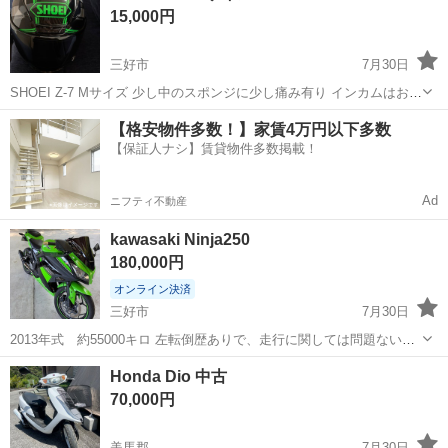
15,000円
お願いします。
三好市
7月30日
SHOEI Z-7 Mサイズ 少し中のスポンジに少し痛み有り インカムはおま
けでお付けいたします。
徳島
三好市
その他
【格安物件多数！】家賃4万円以下多数
【保証人ナシ】賃貸物件多数掲載！
Ad
ニフティ不動産
kawasaki Ninja250
180,000円
オンライン決済
三好市
7月30日
2013年式 約55000キロ 左転倒歴ありで、走行に関しては問題ないよ
うに修理しておりますが、キズはあります。 自賠責保険関係は外しま
徳島
三好市
カワサキ
Honda Dio 中古
す。 直接引き取りの方はナンバー所得後、自賠責保険加入後自己責任
70,000円
でお願いします。 ...
美馬郡
7月30日