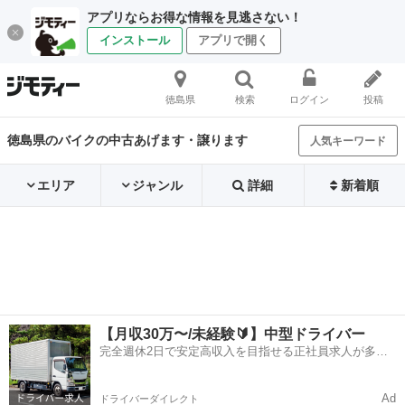
アプリならお得な情報を見逃さない！
インストール
アプリで開く
徳島県
検索
ログイン
投稿
徳島県のバイクの中古あげます・譲ります
人気キーワード
エリア
ジャンル
詳細
新着順
【月収30万〜/未経験🔰】中型ドライバー
完全週休2日で安定高収入を目指せる正社員求人が多
数！
Ad
ドライバーダイレクト