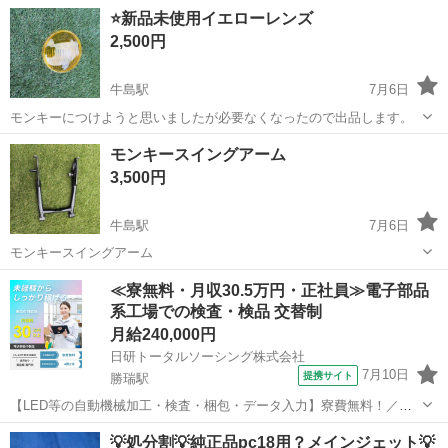
⭐️新品未使用イエローレンズ
2,500円
牛島駅
7月6日
モンキーにつけようと思いましたが必要なくなったので出品します。
徳島
吉野川市
牛島駅
その他
新品
モンキースイングアーム
3,500円
牛島駅
7月6日
モンキースイングアーム
徳島
吉野川市
牛島駅
ホンダ
スイングアーム
≪寮無料・月収30.5万円・正社員≫電子部品
系工場での検査・検品 交替制
月給240,000円
日研トータルソーシング株式会社
7月10日
提携サイト
勝瑞駅
【LED等の自動機械加工・検査・梱包・データ入力】寮費無料！／年
間休日は130日以上／未経験OK！ お仕事について スマートフォンやパ
徳島
鳴門市
勝瑞駅
その他
💡処分割💡純正品pc18用？メインジェット💡
ソコン、車などに使われるLED等の電子部品の製造とそれに付帯する