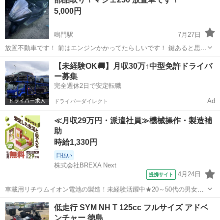
キロごとにオイル交換してます。 カムチェーンの音してます。 カスタ
5,000円
ム多...
鳴門駅
7月27日
放置不動車です！ 前はエンジンかかってたらしいです！ 鍵あると思う
んですが今紛失中なんで、無いものと思ってください！ 書類❌ 部品取
徳島
鳴門市
鳴門駅
ヤマハ
【未経験OK🚚】月収30万↑中型免許ドライバ
りでお願いします！ マフラー外されてないです ノークレームノーリタ
ー募集
ーンでお願いします！ 購...
完全週休2日で安定転職
Ad
ドライバーダイレクト
≪月収29万円・派遣社員≫機械操作・製造補
助
時給1,330円
日払い
株式会社BREXA Next
4月24日
提携サイト
車載用リチウムイオン電池の製造！未経験活躍中★20～50代の男女活
躍中！寮費無料★備品付き1R寮完備！自宅からマイカー通勤OK！無料
徳島
その他
低走行 SYM NH T 125cc フルサイズ アドベ
駐車場完備◎正社員登用制度あり！《徳島県板野郡松茂町》 人気の工
ンチャー 徳島
場のお仕事 ◇車載用リチウ...