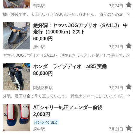
鴨島駅
7月24日
純正外装です。 状態ワレヒビがあるかもしれません。 激安のため3n
徳島
阿波市
鴨島駅
ヤマハ
状態
絶好調！ヤマハ JOGアプリオ（SA11J） 中
走行（10000km）2スト
60,000円
府中駅
7月21日
ヤマハ JOGアプリオ（SA11J） 現在もちょっとした足として乗ってお
りますので少し距離は伸びます。 ※バッテリー交換後65000円に値上
徳島
徳島市
府中駅
ヤマハ
アプリオ
ホンダ ライブディオ af35 実働
げします。 〇車体情報〇 ・エンジン絶好調 ・中走行 約1万km （前オ
80,000円
ーナー...
阿波富田駅
7月21日
外装、足回り全て塗り直しています。 黄色ナンバーにしていますが、
50登録にできます。 わからないことがあればコメントお願いします。
徳島
徳島市
阿波富田駅
ホンダ
ATシャリー純正フェンダー前後
2,000円
オンライン決済
府中駅
7月21日