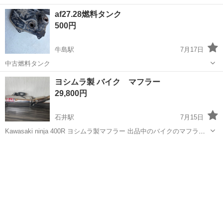
載せております。 （WebよりYouTubeアプリの方が画質が良いのでお
徳島
徳島市
府中駅
カワサキ
af27.28燃料タンク
すすめします。） https://youtube.com/shorts/lpqY...
500円
牛島駅
7月17日
中古燃料タンク
徳島
吉野川市
牛島駅
ホンダ
燃料タンク
ヨシムラ製 バイク マフラー
29,800円
石井駅
7月15日
Kawasaki ninja 400R ヨシムラ製マフラー 出品中のバイクのマフラー
に成ります。 同時購入の方は割引を致します
徳島
名西郡
石井駅
その他