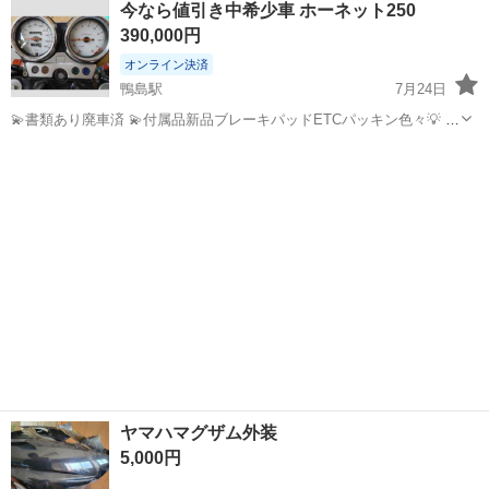
今なら値引き中希少車 ホーネット250
テナンスフリー シグナスX 型式 SE44J / 初期 マジェステ...
390,000円
オンライン決済
鴨島駅
7月24日
💫書類あり廃車済 💫付属品新品ブレーキパッドETCパッキン色々💡 💫
付属品は別途料金 💫プラグ新品交換済み💡 💫キャブ清掃済み💡 💫キ
徳島
阿波市
鴨島駅
ホンダ
ホーネット
ャブ調整で走ります。💡 💫距離23000未満💡 💫タイヤ後輪交換要！💡
💫...
ヤマハマグザム外装
5,000円