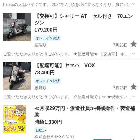
675ccの大型バイクです。 2024年7月頃を境に乗らなくなり、庭にバイ
クカバーを掛けて放置しておりましたので廃車しました。 いつか乗ろ
徳島
板野郡
徳島駅
その他
レストア
【交換可】シャリー AT セル付き 70エン
うと置いておきましたが、ますますバイクに乗る時間が無いので手離
ジン
そうと思います。 バイク...
179,200円
オンライン決済
勝瑞駅
7月26日
ご覧いただきありがとうございます。 ★配達可能★ 【交換可】 ホン
ダ シャリー AT セル付き 70エンジン搭載 ※希少なオートマのシャリ
徳島
板野郡
勝瑞駅
ホンダ
【配達可能】ヤマハ VOX
ーになります。 ※7月にキャブの清掃しました。 中古バイクになりま
78,400円
すので...
オンライン決済
板野駅
7月26日
ご覧いただきありがとうございます。 ☆配送可能です☆ ★現金払い、
オンライン決算可能★ 【商品】 ■ヤマハ ■VOX ※バッテリー新品 ※
徳島
板野郡
板野駅
ヤマハ
≪月収29万円・派遣社員≫機械操作・製造補
燃料の針が調子悪いです。あとブレーキの効きが悪いです。外装の色
助
褪せ等はあります...
時給1,330円
日払い
株式会社BREXA Next