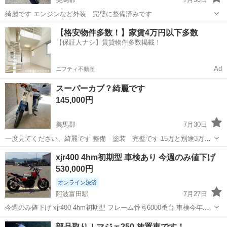
綺麗です エンジンなど外装 完璧に整備済みです
徳島
美馬郡
ホンダ
Honda
【格安物件多数！】家賃4万円以下多数
【保証人ナシ】賃貸物件多数掲載！
Ad
ニフティ不動産
スーパーカブ？綺麗です
145,000円
美馬郡
7月30日
一度見てください、綺麗です 整備 塗装 完璧です 15万と別途3万必
要です
徳島
美馬郡
ホンダ
xjr400 4hm初期型 車検あり 今週のみ値下げ
530,000円
オンライン決済
阿波富田駅
7月27日
今週のみ値下げ xjr400 4hm初期型 フレーム番号6000番台 車検今年の
12月まであります。 去年の7月にキャブオーバーホールしてます 3000
徳島
徳島市
阿波富田駅
ヤマハ
部品取り！マジェ250 放置車です！