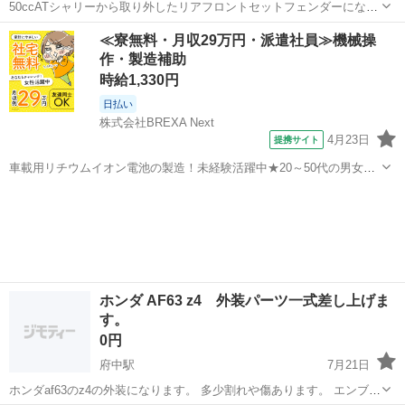
50ccATシャリーから取り外したリアフロントセットフェンダーになり
ます。 自家塗装であまりきれいではありませんので神経質な方は購入
徳島
徳島市
府中駅
ホンダ
≪寮無料・月収29万円・派遣社員≫機械操
はおやめください。 購入の際は3Nでお願いします。 値段の相談は承
作・製造補助
りますが、できるだけ高...
時給1,330円
日払い
株式会社BREXA Next
4月23日
提携サイト
車載用リチウムイオン電池の製造！未経験活躍中★20～50代の男女活
躍中！寮費無料★備品付き1R寮完備！自宅からマイカー通勤OK！無料
徳島
その他
駐車場完備◎正社員登用制度あり！《徳島県板野郡松茂町》 人気の工
場のお仕事 ◇車載用リチウ...
ホンダ AF63 z4 外装パーツ一式差し上げま
す。
0円
府中駅
7月21日
ホンダaf63のz4の外装になります。 多少割れや傷あります。 エンブレ