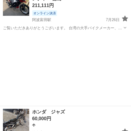
211,111円
オンライン決済
阿波富田駅
7月26日
ご覧いただきありがとうございます。 台湾の大手バイクメーカー、
SYM（エス・ワイ・エム）の本格125ccフルサイズアドベンチャーモ
徳島
徳島市
阿波富田駅
バイク
SYM
デル「NH T 125」の出品です。 ※写真にある、ヘルメットとハンドガ
ード、リアボックス...
ホンダ ジャズ
60,000円