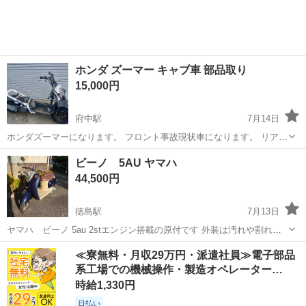
ホンダ ズーマー キャブ車 部品取り
15,000円
府中駅
7月14日
ホンダズーマーになります。 フロント事故現状車になります。 リアは
そのまま使用可能です！ もう一台持ってる為必要な部品は取り外して
徳島
徳島市
府中駅
ホンダ
キャブ
ビーノ 5AU ヤマハ
おります。 部品取り外し前にエンジンは始動確認済です。 キーは燃料
44,500円
キャップで使用する為付属...
徳島駅
7月13日
ヤマハ ビーノ 5au 2stエンジン搭載の原付です 外装は汚れや割れが
ありますが、乗っていただく分には問題ありません。最後の写真をご
徳島
徳島市
徳島駅
ヤマハ
タイヤ
≪寮無料・月収29万円・派遣社員≫電子部品
覧ください タイヤ前後とも溝たっぷりあります。 ブレーキもまだ新し
系工場での機械操作・製造オペレーター…
いはずで、シートは...
時給1,330円
日払い