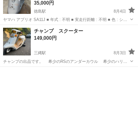
35,000円
徳島駅
8月4日
ヤマハ アプリオ SA11J ■ 年式 : 不明 ■ 実走行距離 : 不明 ■ 色 : シル
バー ■ 実動車ですが、セルで始動する際にコツがいります（オイルラ
徳島
徳島市
徳島駅
ヤマハ
アプリオ
チャンプ スクーター
ンプを点灯させたまましばらく待って、燃料メ...
149,000円
三縄駅
8月3日
チャンプの出品です。 希少のRSのアンダーカウル 希少のハリケ
ーンチャンバー(刻印あり) ハンドルも絞って悪そうな仕様になってま
徳島
三好市
三縄駅
ヤマハ
スクーター
す。 エンジンも掛かります。 限界までシャコタン チャンプも少
なくなってます。 短期...