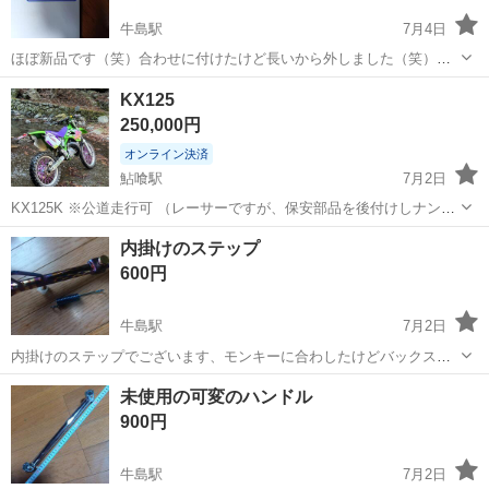
牛島駅
7月4日
ほぼ新品です（笑）合わせに付けたけど長いから外しました（笑）少
し目立たない傷が少しあります、よろしくお願いいたします、返事は
徳島
吉野川市
牛島駅
その他
ライトステー
KX125
仕事柄遅れたりしますけどすいません、値段も少しなら😀
250,000円
オンライン決済
鮎喰駅
7月2日
KX125K ※公道走行可 （レーサーですが、保安部品を後付けしナンバ
ー登録しています。林道まで自走可能です。） カワサキのオフロード
徳島
徳島市
鮎喰駅
カワサキ
内掛けのステップ
競技向けのモデルです。 エンジンは2ストハイパワー39.5psで軽量
600円
87kgなので速いで...
牛島駅
7月2日
内掛けのステップでございます、モンキーに合わしたけどバックステ
ップに当たり使え無いからほぼ新品です（笑）長さは17センチです
徳島
吉野川市
牛島駅
その他
ステップ
未使用の可変のハンドル
（笑）凡用品です、いかがでしょうか？仕事がめっちゃ早寝早起きや
900円
から連絡遅れたりします、すいません、た...
牛島駅
7月2日