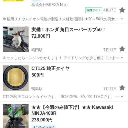
株式会社BREXA Next
4月17日
提携サイト
車載用リチウムイオン電池の製造！未経験活躍中★20～50代の男女活
躍中！寮費無料★備品付き1R寮完備！自宅からマイカー通勤OK！無料
徳島
その他
実働！ホンダ 角目スーパーカブ50！
駐車場完備◎正社員登用制度あり！《徳島県板野郡松茂町》 人気の工
72,000円
場のお仕事 ◇車載用リチウ...
鳴門駅
7月11日
キックしたらエンジンかかります！ アイドリングが少し低くて止まり
ます！ キャブ少しやれば行けるのかな？ 吹け上がりは良好です！ 親
徳島
鳴門市
鳴門駅
ホンダ
CT125 純正タイヤ
戚に譲って頂いてそのままなので未整備です！ 現状売りです！ ノーク
500円
レームノーリターンですお願い...
鴨島駅
7月11日
CT125純正フロントタイヤです。 IRCのGP5、80／90 17MCです。 製
造は3520と表記があります。 フロント用ですがローテーション逆にし
徳島
阿波市
鴨島駅
ホンダ
タイヤ
★★【今週のみ値下げ】★★ Kawasaki
たら後輪に使えるのでは？詳しい方どうですか？
NINJA400R
238,000円
オンライン決済