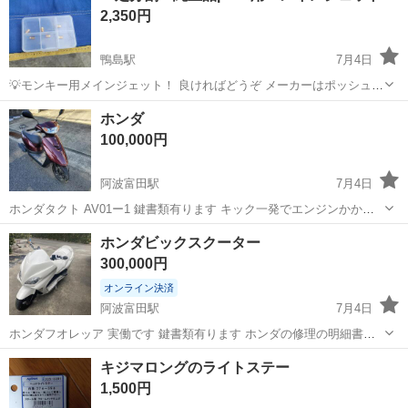
2,350円
作業になります。①部品を...
鴨島駅
7月4日
💡モンキー用メインジェット！ 良ければどうぞ メーカーはポッシュ製
です。
徳島
阿波市
鴨島駅
バイク
ジェット
ホンダ
100,000円
阿波富田駅
7月4日
ホンダタクト AV01ー1 鍵書類有ります キック一発でエンジンかかり
ます 異音無いです 即乗り出来ます
徳島
徳島市
阿波富田駅
ホンダ
ホンダタクト
ホンダビックスクーター
300,000円
オンライン決済
阿波富田駅
7月4日
ホンダフオレッア 実働です 鍵書類有ります ホンダの修理の明細書有
ります
徳島
徳島市
阿波富田駅
ホンダ
ビックスクーター
キジマロングのライトステー
1,500円