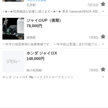
石井駅
7月11日
⭐️★⭐️★現車確認が必要に成ります⭐️★⭐️★ 車名 kawasakiNINJA 400R
カワサキ ニンジャ400R 型式 EBL-ER400B 車検 令和9年4月 実走行 別
徳島
名西郡
石井駅
カワサキ
NINJA
ジャイロUP（後期）
途諸費用15,000円(自動車税...
78,000円
徳島駅
7月9日
一年半の放置車両の為要整備です。 一年半前は普通に走行可能でその
まま放置。 キャブレターOH必須、エアクリ周辺のホース？ダクト？
徳島
徳島市
徳島駅
ホンダ
ホンダ ジャイロX
類は経年劣化により破れています。 前輪は新品タイヤです。 現車確認
148,000円
のちご検討宜しくお願い...
南小松島駅
7月8日
ホンダ ジャイロX 3輪バイク 2ストロークエンジン
徳島
小松島市
南小松島駅
ホンダ
ジャイロ