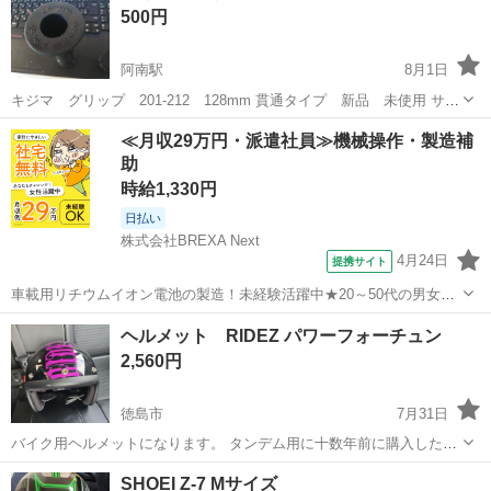
500円
阿南駅
8月1日
キジマ グリップ 201-212 128mm 貫通タイプ 新品 未使用 サイ
ズを間違えて購入しました。 自宅まで、できるだけ早くとりにきて
徳島
阿南市
阿南駅
その他
≪月収29万円・派遣社員≫機械操作・製造補
くれる方を優先させていただきます。 よろしくおねがいします。
助
時給1,330円
日払い
株式会社BREXA Next
4月24日
提携サイト
車載用リチウムイオン電池の製造！未経験活躍中★20～50代の男女活
躍中！寮費無料★備品付き1R寮完備！自宅からマイカー通勤OK！無料
徳島
その他
ヘルメット RIDEZ パワーフォーチュン
駐車場完備◎正社員登用制度あり！《徳島県板野郡松茂町》 人気の工
2,560円
場のお仕事 ◇車載用リチウ...
徳島市
7月31日
バイク用ヘルメットになります。 タンデム用に十数年前に購入したも
のの、数回しか使用してません。 サイズは、レディースのMだったと
徳島
徳島市
その他
SHOEI Z-7 Mサイズ
思います 細かい小傷はあります。 写真のもののみになります。 3Nで