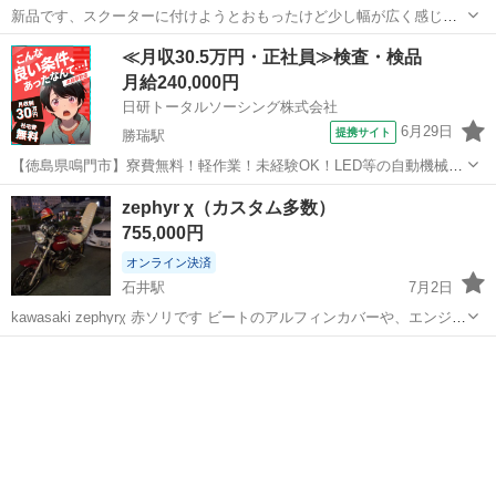
新品です、スクーターに付けようとおもったけど少し幅が広く感じた
ので出品します、 可変のハンドルになります、よろしくです、仕事柄
徳島
吉野川市
牛島駅
ホンダ
≪月収30.5万円・正社員≫検査・検品
返信遅れたりしますけどよろしくお願いいたします、なんでもお気軽
月給240,000円
に言ってくれたら
日研トータルソーシング株式会社
6月29日
提携サイト
勝瑞駅
【徳島県鳴門市】寮費無料！軽作業！未経験OK！LED等の自動機械加
工・検査・梱包・データ入力《お仕事No.NS0560》 お仕事について ス
徳島
鳴門市
勝瑞駅
その他
zephyr χ（カスタム多数）
マートフォンやパソコン、車などに使われるLED等の電子部品の製造
755,000円
とそれに付帯する作...
オンライン決済
石井駅
7月2日
kawasaki zephyrχ 赤ソリです ビートのアルフィンカバーや、エンジン
ガードなどカスタム多数です。 結構お金かかってます 純正パーツほぼ
徳島
名西郡
石井駅
カワサキ
あります 走る曲がる問題なしです