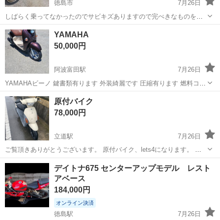
徳島市
7月26日
しばらく乗ってなかったのでサビキズありますので完ぺきなものを探
してる方はご遠慮くださいノーク レームノーリターンでおねが
徳島
徳島市
ホンダ
キズ
YAMAHA
いしますチェーンとリヤのスプロケットは交換が必要です交換部品は
50,000円
ありますのでお付けします皆様からのご連...
阿波富田駅
7月26日
YAMAHAビーノ 鍵書類有ります 外装綺麗です 圧縮有ります 燃料コッ
ク錆び無いです バッテリー充電してます 燃料モーター交換してくださ
徳島
徳島市
阿波富田駅
ヤマハ
原付バイク
い
78,000円
立道駅
7月26日
ご覧頂きありがとうございます。 原付バイク、lets4になります。 車
体自体は傷などありますが走行に問題ありません。 バッテリー去年の
徳島
板野郡
立道駅
バイク
自賠責
デイトナ675 センターアップモデル レスト
11月交換済み。 オイル交換2月中旬にしてます。 自賠責は9年10月ま
アベース
で有効です 他に聞き...
184,000円
オンライン決済
徳島駅
7月26日