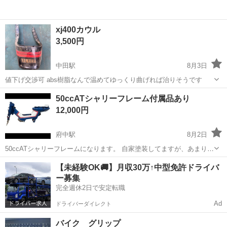
xj400カウル
3,500円
中田駅
8月3日
値下げ交渉可 abs樹脂なんで温めてゆっくり曲げれば治りそうです
徳島
小松島市
中田駅
ヤマハ
50ccATシャリーフレーム付属品あり
12,000円
府中駅
8月2日
50ccATシャリーフレームになります。 自家塗装してますが、あまりき
れいな状態ではありません。 経年劣化の錆、汚れ等ございます。 写真
徳島
徳島市
府中駅
ホンダ
エアクリーナー
【未経験OK🚚】月収30万↑中型免許ドライバ
に映っているものは全てセットになっております。 付属品としてフレ
ー募集
ームの他に、フロントフォ...
完全週休2日で安定転職
Ad
ドライバーダイレクト
バイク グリップ