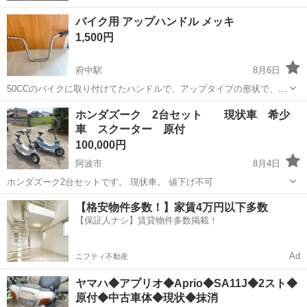
バイク用 アップハンドル メッキ
1,500円
府中駅
8月6日
50CCのバイクに取り付けてたハンドルで、アップタイプの形状で、快
適なライディングポジションを確保できるメッキ仕上げのハンドルバ
徳島
徳島市
府中駅
ホンダ
アップハンドル
ホンダズーク 2台セット 現状車 希少
ーです。 劣化による傷、錆等あります。 写真で判断お願いします。 -
車 スクーター 原付
カラー: メッキ - タ...
100,000円
阿波市
8月4日
ホンダズーク2台セットです。 現状車。 値下げ不可
徳島
阿波市
ホンダ
【格安物件多数！】家賃4万円以下多数
【保証人ナシ】賃貸物件多数掲載！
Ad
ニフティ不動産
ヤマハ◆アプリオ◆Aprio◆SA11J◆2スト◆
原付◆中古車体◆現状◆抹消