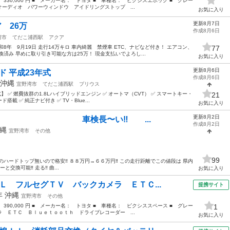
 330,000 円 ■ メーカー名： トヨタ ■ 車種名： ピクシスエポック ■ グレー
ーディオ パワーウィンドウ アイドリングストップ ...
お気に入り
更新8月7日
 26万
作成8月6日
湾市
てだこ浦西駅
アクア
8年 9月19日 走行14万キロ 車内綺麗 禁煙車 ETC、ナビなど付き！ エアコン、
77
済み 早めに取り引き可能な方は25万！ 現金支払いでよろし...
お気に入り
更新8月6日
ド 平成23年式
作成8月6日
沖縄
宜野湾市
てだこ浦西駅
プリウス
】 ✅ 燃費抜群の1.8Lハイブリッドエンジン ✅ オートマ（CVT） ✅ スマートキー・
21
載 ✅ 純正ナビ付き ✅ TV・Blue...
お気に入り
更新8月2日
️ 車検長〜い‼️ ...
作成8月2日
縄
宜野湾市
その他
99
像のハードトップ無いので格安‼️ ８８万円→６６万円‼️ この走行距離でこの値段は 県内
交換可能‼️ 走る‼️ 曲...
お気に入り
Ｌ フルセグＴＶ バックカメラ ＥＴＣ...
提携サイト
2年
沖縄
宜野湾市
その他
 390,000 円 ■ メーカー名： トヨタ ■ 車種名： ピクシススペース ■ グレー
1
 ＥＴＣ Ｂｌｕｅｔｏｏｔｈ ドライブレコーダー ...
お気に入り