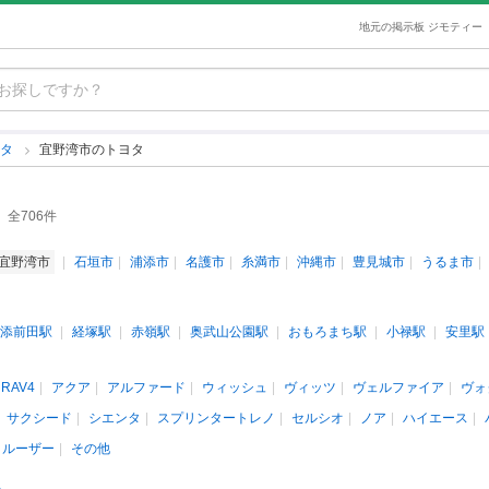
地元の掲示板 ジモティー
ヨタ
宜野湾市のトヨタ
全706件
宜野湾市
石垣市
浦添市
名護市
糸満市
沖縄市
豊見城市
うるま市
添前田駅
経塚駅
赤嶺駅
奥武山公園駅
おもろまち駅
小禄駅
安里駅
RAV4
アクア
アルファード
ウィッシュ
ヴィッツ
ヴェルファイア
ヴォ
サクシード
シエンタ
スプリンタートレノ
セルシオ
ノア
ハイエース
クルーザー
その他
人