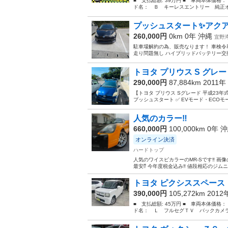
■ 支払総額: 39万円 ■ 車両本体価格：
ド名： Ｂ キーレスエントリー 純正オ
プッシュスタート✨アクア
260,000円
0km 0年
沖縄
宜野
駐車場解約の為、販売なります！ 車検令和
走り問題無し ハイブリッドバッテリー交換
トヨタ プリウス S グレー
290,000円
87,884km 2011年
【トヨタ プリウス Sグレード 平成23年式
プッシュスタート ✅ EVモード・ECOモード搭
人気のカラー‼
660,000円
100,000km 0年
沖
オンライン決済
ハードトップ
人気のワイスピカラーのMR-Sです‼️ 画
最安⁉️ 今年度税金込み‼️ 値段相応のジムニーと
トヨタ ピクシススペース 
390,000円
105,272km 201
■ 支払総額: 45万円 ■ 車両本体価格：
ド名： Ｌ フルセグＴＶ バックカメラ