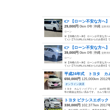
👉 【ローン不安な方へ】ト
29,000円
0km 0年
沖縄
宜野湾
ローン
🚨【沖縄の方へ🌺】 ローンが不安な方へ
て 👉【下のURLのLINEからのみ受付】です
👉 【ローン不安な方へ】ト
39,000円
0km 0年
沖縄
宜野湾
ローン
🚨【沖縄の方へ🌺】 ローンが不安な方へ
て 👉【下のURLのLINEからのみ受付】です
平成24年式 トヨタ カムリ
650,000円
125,000km 201
オンライン決済
トヨタ カムリ ハイブリッド avv50 
年の税金は支払い済みです。 カムリ取り扱
トヨタ ピクシスエポック 
330,000円
102,377km 201