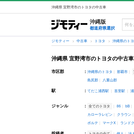
沖縄県 宜野湾市のトヨタの中古車
沖縄版
都道府県選択
ジモティー
中古車
トヨタ
沖縄県のト
沖縄県 宜野湾市のトヨタの中古車
市区郡
：
沖縄県のトヨタ
那覇市
島尻郡
八重山郡
駅
：
てだこ浦西駅
首里駅
浦
ジャンル
：
全てのトヨタ
86
bB
カローラレビン
クラウン
ポルテ
マークX
ランド
投稿者
：
トヨタの全て
個人
法