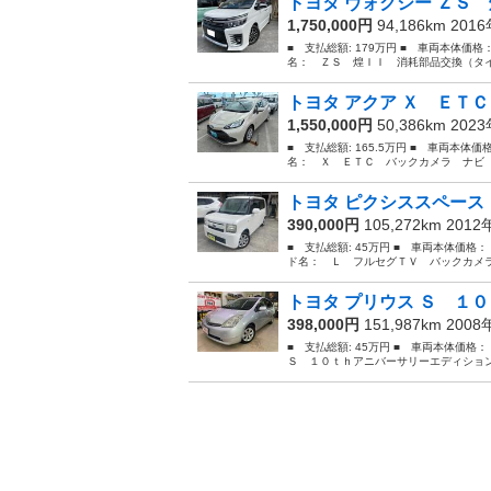
トヨタ ヴォクシー ＺＳ 
1,750,000円
94,186km 201
■ 支払総額: 179万円 ■ 車両本体価格
名： ＺＳ 煌ＩＩ 消耗部品交換（タイ
トヨタ アクア Ｘ ＥＴＣ
1,550,000円
50,386km 202
■ 支払総額: 165.5万円 ■ 車両本体価
名： Ｘ ＥＴＣ バックカメラ ナビ 
トヨタ ピクシススペース 
390,000円
105,272km 201
■ 支払総額: 45万円 ■ 車両本体価格：
ド名： Ｌ フルセグＴＶ バックカメラ
トヨタ プリウス Ｓ １０
398,000円
151,987km 200
■ 支払総額: 45万円 ■ 車両本体価格
Ｓ １０ｔｈアニバーサリーエディション