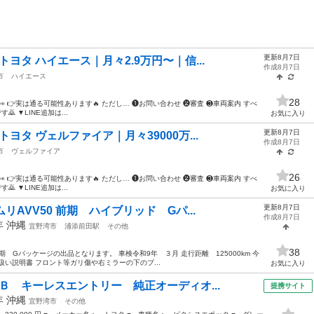
更新8月7日
ヨタ ハイエース｜月々2.9万円〜｜信...
作成8月7日
市
ハイエース
28
👀 👉実は通る可能性あります🔥 ただし… ❶お問い合わせ ❷審査 ❸車両案内 すべ
🙇 ▼LINE追加は...
お気に入り
更新8月7日
ヨタ ヴェルファイア｜月々39000万...
作成8月7日
市
ヴェルファイア
26
👀 👉実は通る可能性あります🔥 ただし… ❶お問い合わせ ❷審査 ❸車両案内 すべ
🙇 ▼LINE追加は...
お気に入り
更新8月7日
AVV50 前期 ハイブリッド Gパ...
作成8月7日
2年
沖縄
宜野湾市
浦添前田駅
その他
38
前期 Gパッケージの出品となります。 車検令和9年 ３月 走行距離 125000km 今
い説明書 フロント等ガリ傷や右ミラーの下のプ...
お気に入り
Ｂ キーレスエントリー 純正オーディオ...
提携サイト
7年
沖縄
宜野湾市
その他