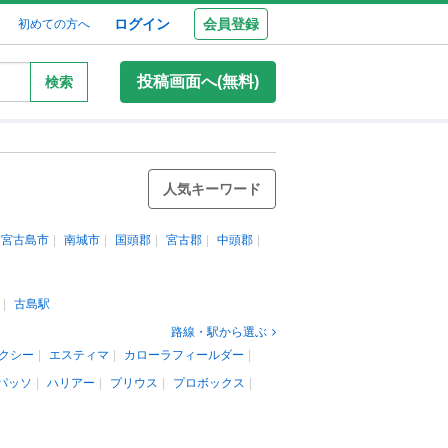
ログイン
会員登録
初めての方へ
投稿画面へ(無料)
検索
人気キーワード
宮古島市
南城市
国頭郡
宮古郡
中頭郡
古島駅
路線・駅から選ぶ
クシー
エスティマ
カローラフィールダー
パッソ
ハリアー
プリウス
プロボックス