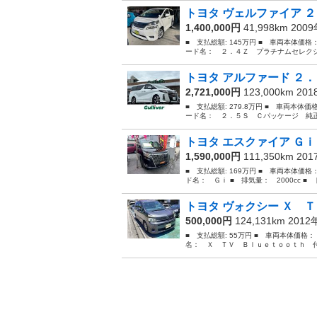
トヨタ ヴェルファイア ２
1,400,000円
41,998km 200
■ 支払総額: 145万円 ■ 車両本体価格
ード名： ２．４Ｚ プラチナムセレクシ
トヨタ アルファード ２．
2,721,000円
123,000km 20
■ 支払総額: 279.8万円 ■ 車両本体価
ード名： ２．５Ｓ Ｃパッケージ 純正
トヨタ エスクァイア Ｇｉ
1,590,000円
111,350km 20
■ 支払総額: 169万円 ■ 車両本体価格
ド名： Ｇｉ ■ 排気量： 2000cc ■ 
トヨタ ヴォクシー Ｘ Ｔ
500,000円
124,131km 201
■ 支払総額: 55万円 ■ 車両本体価格：
名： Ｘ ＴＶ Ｂｌｕｅｔｏｏｔｈ 付き ■