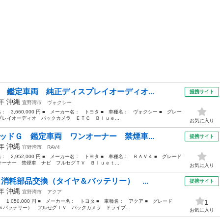
 鑑定車両 純正ディスプレイオーディオ...
提携サイト
2年
沖縄
宜野湾市
ヴォクシー
格： 3,660,000 円 ■ メーカー名： トヨタ ■ 車種名： ヴォクシー ■ グレー
レイオーディオ バックカメラ ＥＴＣ Ｂｌｕｅ...
お気に入り
ッドＧ 鑑定車両 ワンオーナー 禁煙車...
提携サイト
1年
沖縄
宜野湾市
RAV4
格： 2,952,000 円 ■ メーカー名： トヨタ ■ 車種名： ＲＡＶ４ ■ グレード
ーナー 禁煙車 ナビ フルセグＴＶ Ｂｌｕｅｔ...
お気に入り
 消耗部品交換（タイヤ＆バッテリー） ...
提携サイト
6年
沖縄
宜野湾市
アクア
： 1,050,000 円 ■ メーカー名： トヨタ ■ 車種名： アクア ■ グレード
1
＆バッテリー） フルセグＴＶ バックカメラ ドライブ...
お気に入り