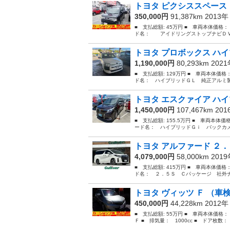
トヨタ ピクシススペース
350,000円
91,387km 2013
■ 支払総額: 45万円 ■ 車両本体価格：
ド名： アイドリングストップナビＤＶＤ ■
トヨタ プロボックス ハイ
1,190,000円
80,293km 202
■ 支払総額: 129万円 ■ 車両本体価格
ド名： ハイブリッドＧＬ 純正アルミ製
トヨタ エスクァイア ハイ
1,450,000円
107,467km 20
■ 支払総額: 155.5万円 ■ 車両本体価
ード名： ハイブリッドＧｉ バックカメ
トヨタ アルファード ２．
4,079,000円
58,000km 201
■ 支払総額: 415万円 ■ 車両本体価格
ド名： ２．５Ｓ Ｃパッケージ 社外ナ
トヨタ ヴィッツ Ｆ （車
450,000円
44,228km 2012
■ 支払総額: 55万円 ■ 車両本体価格
Ｆ ■ 排気量： 1000cc ■ ドア枚数： 