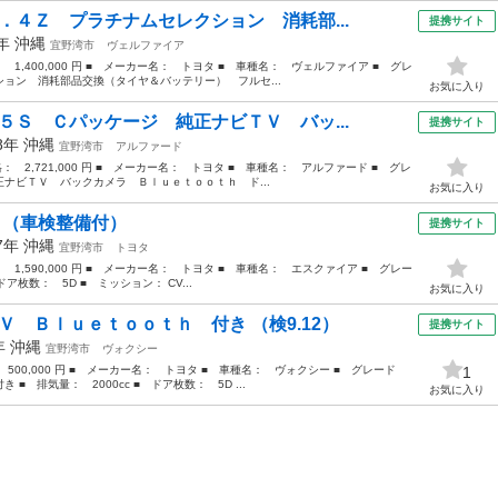
．４Ｚ プラチナムセレクション 消耗部...
提携サイト
9年
沖縄
宜野湾市
ヴェルファイア
： 1,400,000 円 ■ メーカー名： トヨタ ■ 車種名： ヴェルファイア ■ グレ
ョン 消耗部品交換（タイヤ＆バッテリー） フルセ...
お気に入り
５Ｓ Ｃパッケージ 純正ナビＴＶ バッ...
提携サイト
18年
沖縄
宜野湾市
アルファード
格： 2,721,000 円 ■ メーカー名： トヨタ ■ 車種名： アルファード ■ グレ
ナビＴＶ バックカメラ Ｂｌｕｅｔｏｏｔｈ ド...
お気に入り
 （車検整備付）
提携サイト
17年
沖縄
宜野湾市
トヨタ
： 1,590,000 円 ■ メーカー名： トヨタ ■ 車種名： エスクァイア ■ グレー
ドア枚数： 5D ■ ミッション： CV...
お気に入り
Ｖ Ｂｌｕｅｔｏｏｔｈ 付き （検9.12）
提携サイト
2年
沖縄
宜野湾市
ヴォクシー
 500,000 円 ■ メーカー名： トヨタ ■ 車種名： ヴォクシー ■ グレード
1
 排気量： 2000cc ■ ドア枚数： 5D ...
お気に入り