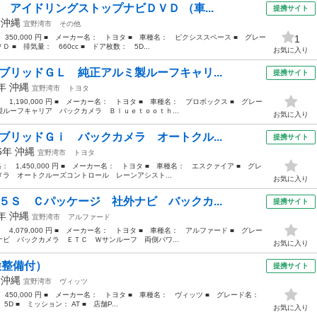
 アイドリングストップナビＤＶＤ （車...
提携サイト
年
沖縄
宜野湾市
その他
 350,000 円 ■ メーカー名： トヨタ ■ 車種名： ピクシススペース ■ グレー
1
 排気量： 660cc ■ ドア枚数： 5D...
お気に入り
ブリッドＧＬ 純正アルミ製ルーフキャリ...
提携サイト
1年
沖縄
宜野湾市
トヨタ
： 1,190,000 円 ■ メーカー名： トヨタ ■ 車種名： プロボックス ■ グレー
ルーフキャリア バックカメラ Ｂｌｕｅｔｏｏｔｈ...
お気に入り
ブリッドＧｉ バックカメラ オートクル...
提携サイト
16年
沖縄
宜野湾市
トヨタ
格： 1,450,000 円 ■ メーカー名： トヨタ ■ 車種名： エスクァイア ■ グレ
ラ オートクルーズコントロール レーンアシスト...
お気に入り
５Ｓ Ｃパッケージ 社外ナビ バックカ...
提携サイト
9年
沖縄
宜野湾市
アルファード
： 4,079,000 円 ■ メーカー名： トヨタ ■ 車種名： アルファード ■ グレー
ビ バックカメラ ＥＴＣ Ｗサンルーフ 両側パワ...
お気に入り
検整備付）
提携サイト
年
沖縄
宜野湾市
ヴィッツ
： 450,000 円 ■ メーカー名： トヨタ ■ 車種名： ヴィッツ ■ グレード名：
5D ■ ミッション： AT ■ 店舗P...
お気に入り