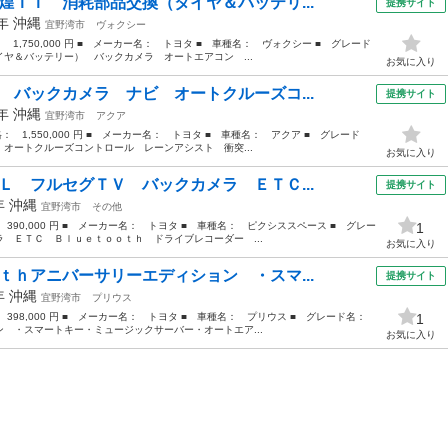
煌ＩＩ 消耗部品交換（タイヤ＆バッテリ...
提携サイト
6年
沖縄
宜野湾市
ヴォクシー
： 1,750,000 円 ■ メーカー名： トヨタ ■ 車種名： ヴォクシー ■ グレード
ヤ＆バッテリー） バックカメラ オートエアコン ...
お気に入り
 バックカメラ ナビ オートクルーズコ...
提携サイト
3年
沖縄
宜野湾市
アクア
格： 1,550,000 円 ■ メーカー名： トヨタ ■ 車種名： アクア ■ グレード
オートクルーズコントロール レーンアシスト 衝突...
お気に入り
Ｌ フルセグＴＶ バックカメラ ＥＴＣ...
提携サイト
2年
沖縄
宜野湾市
その他
 390,000 円 ■ メーカー名： トヨタ ■ 車種名： ピクシススペース ■ グレー
1
 ＥＴＣ Ｂｌｕｅｔｏｏｔｈ ドライブレコーダー ...
お気に入り
ｔｈアニバーサリーエディション ・スマ...
提携サイト
8年
沖縄
宜野湾市
プリウス
： 398,000 円 ■ メーカー名： トヨタ ■ 車種名： プリウス ■ グレード名：
1
 ・スマートキー・ミュージックサーバー・オートエア...
お気に入り