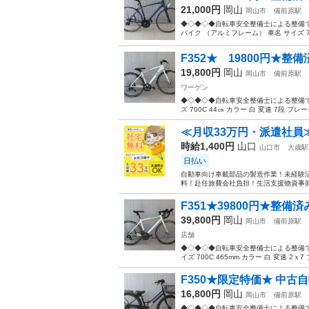
21,000円
岡山
岡山市
備前原駅
◆◇◆◇◆自転車安全整備士による整備で
バイク （アルミフレーム） 車名 サイズ 700C
F352★ 19800円★整
19,800円
岡山
岡山市
備前原駅
ワーゲン
◆◇◆◇◆自転車安全整備士による整備です
ズ 700C 44㎝ カラー 白 変速 7段 ブレー
≪月収33万円・派遣社員
時給1,400円
山口
山口市
大歳駅
日払い
自動車向け車載部品の製造作業！未経験活
料！赴任旅費会社負担！生活支援物資事前対
F351★39800円★整備
39,800円
岡山
岡山市
備前原駅
店舗
◆◇◆◇◆自転車安全整備士による整備ですの
イズ 700C 465mm カラー 白 変速 2ｘ7 ブ
F350★限定特価★ 中古自
16,800円
岡山
岡山市
備前原駅
◆◇◆◇◆自転車安全整備士による整備です