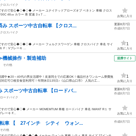
クロスバイク
すので安心◆◇◆◇◆ メーカー ユナイテッドアローズオブ ベネトン 車種 クロス
 46㎝ カラー 青 変速 3ｘ7 ...
お気に入り
更新8月7日
備済み スポーツ中古自転車 【クロス...
作成8月7日
クロスバイク
1
ので安心◆◇◆◇◆ メーカー フォルクスワーゲン 車種 クロスバイク 車名 サイ
キ F：Vブレーキ ...
お気に入り
≫機械操作・製造補助
提携サイト
その他
1
躍中★20～40代の男女活躍中！友達同士での応募OK！備品付きワンルーム寮費無
応可◎格安食堂利用可！年間休日135日♪《山口県山口市》 人気の工...
お気に入り
更新8月7日
済み スポーツ中古自転車 【ロードバ...
作成8月7日
ロードバイク
で安心◆◇◆ メーカー MOMEMTUM 車種 ロードバイク 車名 IWANT R１ サ
レーキ F...
お気に入り
作成8月7日
転車 【 27インチ シティ ウォン...
その他
ので安心☆彡◆◇◆◇◆ メーカー ウォンカ 車種 シティ 車名 サイズ 27インチ