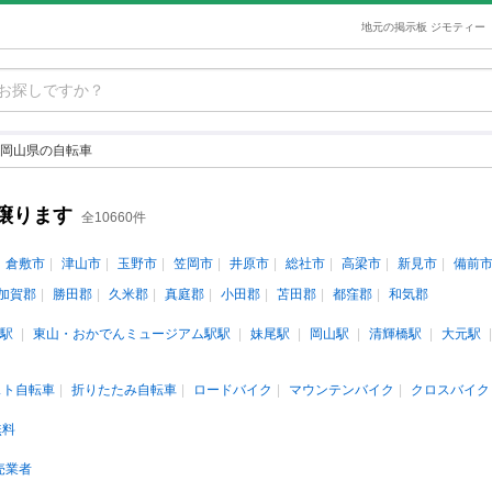
地元の掲示板 ジモティー
岡山県の自転車
譲ります
全10660件
倉敷市
津山市
玉野市
笠岡市
井原市
総社市
高梁市
新見市
備前
加賀郡
勝田郡
久米郡
真庭郡
小田郡
苫田郡
都窪郡
和気郡
駅
東山・おかでんミュージアム駅駅
妹尾駅
岡山駅
清輝橋駅
大元駅
スト自転車
折りたたみ自転車
ロードバイク
マウンテンバイク
クロスバイク
無料
売業者