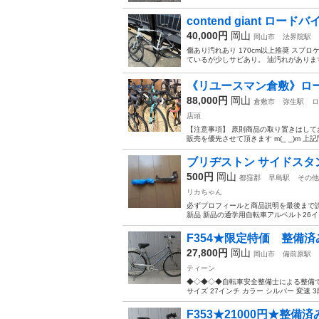
contend giant ロードバ
40,000円
岡山
岡山市
法界院駅
傷あり汚れあり 170cm以上推奨 スプ
ているが少しサビあり。 油汚れがあります
《リユースマン倉敷》ロード
88,000円
岡山
倉敷市
弥生駅
ロ
店頭
【注意事項】 原則商品の取り置きはして
販売を優先させて頂きます m(_ _)m 
ブリヂストン サイドスタ
500円
岡山
都窪郡
早島駅
その他
リカちゃん
必ずプロフィールと商品説明を最後まで読
新品 新品の通学用自転車アルベルト26イン
F354★限定特価 整備済
27,800円
岡山
岡山市
備前原駅
ティーン
◆◇◆◇◆自転車安全整備士による整備です
サイズ 27インチ カラー シルバー 変速 3
F353★21000円★整備