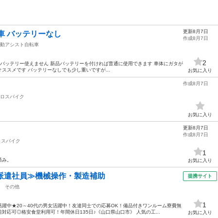
更新8月7日
車 バッテリーなし
作成8月7日
動アシスト自転車
2
ルバー バッテリー使えません 新品バッテリーを付ければ普通に使用できます 車体にガタが
ススメです バッテリーなしでも少し重いですが...
お気に入り
作成8月7日
ロスバイク
お気に入り
更新8月7日
作成8月7日
ロスバイク
1
済み。
お気に入り
派遣社員≫機械操作・製造補助
提携サイト
その他
1
躍中★20～40代の男女活躍中！友達同士での応募OK！備品付きワンルーム寮費無
応可◎格安食堂利用可！年間休日135日♪《山口県山口市》 人気の工...
お気に入り