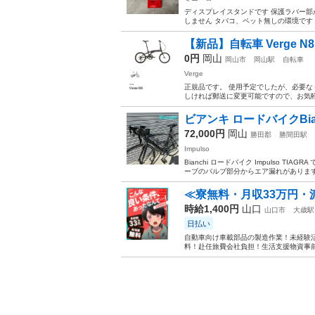
ディスプレイスタンドです 保護ラバー部
しません タバコ、ペット無しの環境です
【新品】自転車 Verge N8
0円
岡山
岡山市
岡山駅
自転車
Verge
正規品です。 使用予定でしたが、必要な
しければ郵送に変更可能ですので、お気
ビアンキ ロードバイクBianchi
72,000円
岡山
勝田郡
勝間田駅
Impulso
Bianchi ロードバイク Impulso 
ーブのバルブ部分からエア漏れがあります
≪寮無料・月収33万円・
時給1,400円
山口
山口市
大歳駅
日払い
自動車向け車載部品の製造作業！未経験活
料！赴任旅費会社負担！生活支援物資事前対