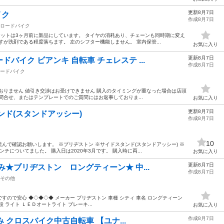
更新8月7日
イク
作成8月7日
ロードバイク
ロケットは3ヶ月前に新品にしています。 タイヤの消耗あり、チェーンも同時期に変え
が洗剤である程度落ちます。 左のシフター機能しません。 室内保管...
お気に入り
更新8月7日
バイク ビアンキ 自転車 チェレステ ...
作成8月7日
ードバイク
おりません 値引き交渉はお受けできません 購入のタイミングが重なった場合は店頭
上記問合せ、またはテンプレートでのご質問にはお返事しておりま...
お気に入り
更新8月7日
ンド(スタンドアッシー)
作成8月7日
10
んで確認お願いします。 ※ブリヂストン ※サイドスタンド(スタンドアッシー) ※
チについてました。 購入日は2020年3月です。 購入時に両...
お気に入り
更新8月7日
み★ブリヂストン ロングティーン★ 中...
作成8月7日
その他
ので安心 ◆◇◆◇◆ メーカー ブリヂストン 車種 シティ 車名 ロングティーン
段 ライト ＬＥＤオートライト ブレーキ...
お気に入り
作成8月7日
済み クロスバイク中古自転車 【ユナ...