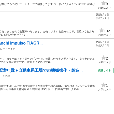
9
が裂けてるのでビニールテープで補修してます ロードバイクやミニベロ等に 発送は
お気に入り
更新8月7日
作成8月7日
192
くなりましたのでお譲りいたします。 かなり大きいお品物なので、着払いでもよろ
軽にお問い合わせ下さい。
お気に入り
更新8月6日
 Impulso TIAGR...
作成8月6日
ロードバイク
2
TIAGRA です。 カラーはマットダークグレー で、使用に伴うキズ等あります。 タイヤのチュ
ので交換が必要です。 現状タイヤには空気...
お気に入り
派遣社員≫自動車系工場での機械操作・製造...
提携サイト
その他
1
躍中★20～40代の男女活躍中！友達同士での応募OK！備品付きワンルーム寮費無
応可◎格安食堂利用可！年間休日135日♪《山口県山口市》 人気の工...
お気に入り