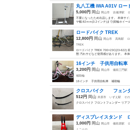
丸八工機 iWA A01V
5,000円
岡山
岡山市
吉備津駅
不要になったため出品します。 本体サイズ:(約)
ヤ幅:82ｍｍ(3.2インチ)まで(前輪ホイー
ロードバイク TREK
12,800円
岡山
岡山市
高島駅
ロ
TREK
ロードバイク TREK 700×23C(23
態 汚れサビなど使用感があります。 本体
16インチ 子供用自転車
3,200円
岡山
岡山市
備前三門駅
補助輪
16インチ 子供用自転車 補助輪
クロスバイク フェン
512円
岡山
井原市
いずえ駅
その
クロスバイク フロントフェンダー リア
ディスプレイスタンド 
1,000円
岡山
岡山市
備前原駅
ミニベロ