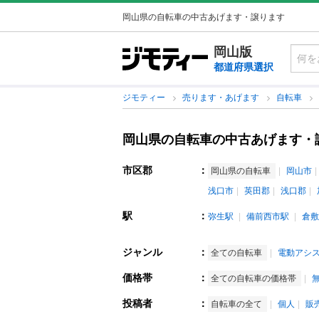
岡山県の自転車の中古あげます・譲ります
岡山版
都道府県選択
ジモティー
売ります・あげます
自転車
岡山県の自転車の中古あげます・
市区郡
：
岡山県の自転車
岡山市
浅口市
英田郡
浅口郡
駅
：
弥生駅
備前西市駅
倉敷
ジャンル
：
全ての自転車
電動アシ
価格帯
：
全ての自転車の価格帯
投稿者
：
自転車の全て
個人
販