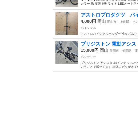
カラー 黒 変速 6段 ライト LEDオートライ
アストロプロダクツ バ
4,000円
岡山
岡山市
上道駅
そ
バイシクル
アストロバイシクルホルダー 小キズあり
ブリジストン 電動アシス
15,000円
岡山
笠岡市
笠岡駅
電
バッテリー
ブリジストン アシスタ 24インチ シル
いうことで載せてます 車体にガタがきてい