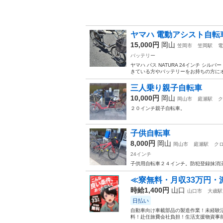
ヤマハ 電動アシスト自転
15,000円
岡山
笠岡市
笠岡駅
電
バッテリー
ヤマハ パス NATURA 24インチ シ
きている方やバッテリーをお持ちの方にオ
三人乗り親子自転車
10,000円
岡山
岡山市
庭瀬駅
ク
２０インチ親子自転車。
子供自転車
8,000円
岡山
岡山市
庭瀬駅
ク
24インチ
子供用自転車２４インチ。防犯登録抹消
≪寮無料・月収33万円・
時給1,400円
山口
山口市
大歳駅
日払い
自動車向け車載部品の製造作業！未経験活
料！赴任旅費会社負担！生活支援物資事前対