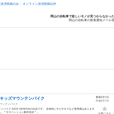
ン決済投稿のみ
オンライン決済投稿以外
岡山の自転車で欲しいモノが見つからなかっ
岡山の自転車の新着通知メール
更新8月7日
インチ キッズマウンテンバイク
作成8月7日
ウンテンバイク
ウンテンバイク GIOS GENOVAの出品です。 全体的にサビやキズなど使用感はあります
* サスペンション動作良好 * ...
お気に入り