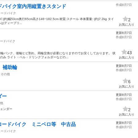
作成8月7日
 ロードバイク室内用縦置きスタンド
ロードバイク
幅53cm奥行65cm高さ146~182.5cm 材質:スチール 本体重量: (約)7.2kg タイ
2
ルはディープリ...
お気に入り
更新8月7日
作成8月7日
ードバイク
43
-622) 前輪パンク、後輪ヒビ割れ、両輪交換が必要になりますのでお安くしております。 状
のみ ライト・ベル・ドリンクフォルダーなどの...
お気に入り
更新8月7日
 補助輪
作成8月7日
その他
6
お気に入り
更新8月7日
ダー
作成8月7日
他
フェンダー
2
お気に入り
更新8月7日
ロードバイク ミニベロ等 中古品
作成8月7日
ロードバイク