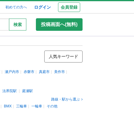
ログイン
会員登録
初めての方へ
投稿画面へ(無料)
検索
人気キーワード
市
瀬戸内市
赤磐市
真庭市
美作市
法界院駅
庭瀬駅
路線・駅から選ぶ
BMX
三輪車
一輪車
その他