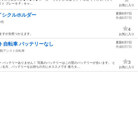
ト ブレーキ F：キャ...
お気に入り
更新8月7日
イシクルホルダー
作成8月7日
の他
4
ますが全然つかえます。
お気に入り
更新8月7日
ト自転車 バッテリーなし
作成8月7日
動アシスト自転車
3
バー バッテリーありません！ 写真のバッテリーはこの型のバッテリーが合います。 と
る方、バッテリーをお持ちの方にオススメです 後ろタ...
お気に入り