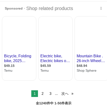
計 長さ：10cm 幅 ： 3cm 高さ :2.5cm 使用時間：90時間程度？ 目立
高知
高知市
桟橋通五丁目駅
ロードバイク
ライト
った傷など無いです。
1
2
3
...
次へ
全1240件中 1-50件表示