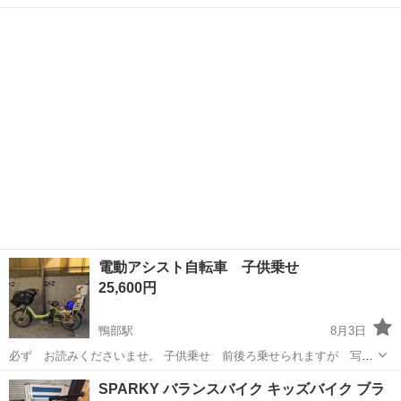
高知
香南市
のいち駅
その他
タイヤ
電動アシスト自転車 子供乗せ
25,600円
鴨部駅
8月3日
必ず お読みくださいませ。 子供乗せ 前後ろ乗せられますが 写真
のとおり 剥げ落ちている部分が かなりあります！ 新しく 子供乗
高知
高知市
鴨部駅
電動アシスト自転車
トラブル
SPARKY バランスバイク キッズバイク ブラ
せ部分をつけ変えても じゅうぶん お安いかと思います！ 雨の日用