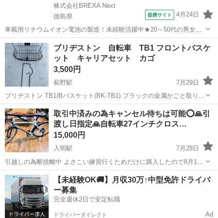
株式会社BREXA Next
4月24日
提携サイト
徳島県
車載用リチウムイオン電池の製造！未経験活躍中★20～50代の男女活
躍中！寮費無料★備品付き1R寮完備！自宅からマイカー通勤OK！無料
徳島
その他
ブリヂストン 自転車 TB1 フロントバスケ
駐車場完備◎正社員登用制度あり！《徳島県板野郡松茂町》 人気の工
ット キャリアセット カゴ
場のお仕事 ◇車載用リチウ...
3,500円
薊野駅
7月29日
ブリヂストン TB1用バスケット(BK-TB1) ブラックの金属かごと取り付
け金具のセットです。 半年程付けておりました。 歪み・錆あり - カラ
高知
高知市
薊野駅
自転車
取引中済みの為キャンセル待ちは可能️⭕️🙏引
ー: ブラック - 素材: 金属 - タイプ: 自転車用かご - 付属...
渡し日指定🙏自転車27インチクロス…
15,000円
入明駅
7月28日
引越しの為断捨離中 よさこい練習行くためだけに購入したので8月13
日～16日受け取りできる方 引渡し指定の為🉐特典で 写真⑤鍵 ソーラ
高知
高知市
入明駅
クロスバイク
【未経験OK🚚】月収30万↑中型免許ドライバ
ーライト ドリンクホルダーセットプレゼント お返事遅い方値段交渉す
ー募集
る方 ブロック 自転...
完全週休2日で安定転職
Ad
ドライバーダイレクト