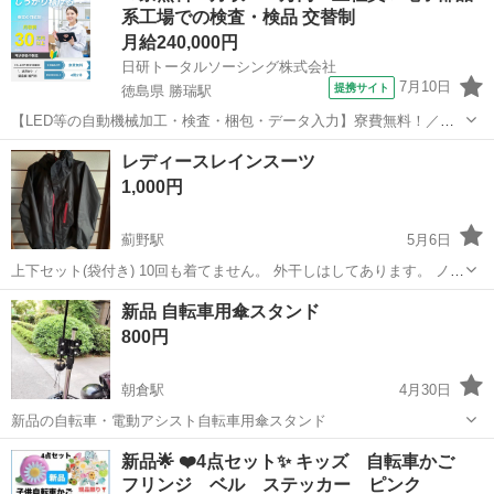
系工場での検査・検品 交替制
本引き取りでお願い致します。 ...
月給240,000円
日研トータルソーシング株式会社
7月10日
提携サイト
徳島県 勝瑞駅
【LED等の自動機械加工・検査・梱包・データ入力】寮費無料！／年
間休日は130日以上／未経験OK！ お仕事について スマートフォンやパ
徳島
鳴門市
勝瑞駅
その他
レディースレインスーツ
ソコン、車などに使われるLED等の電子部品の製造とそれに付帯する
1,000円
作業になります。①部品を...
薊野駅
5月6日
上下セット(袋付き) 10回も着てません。 外干しはしてあります。 ノー
クレームノーリターン
高知
高知市
薊野駅
その他
新品 自転車用傘スタンド
800円
朝倉駅
4月30日
新品の自転車・電動アシスト自転車用傘スタンド
高知
高知市
朝倉駅
その他
スタンド
新品🌟 ❤️4点セット✨ キッズ 自転車かご
フリンジ ベル ステッカー ピンク