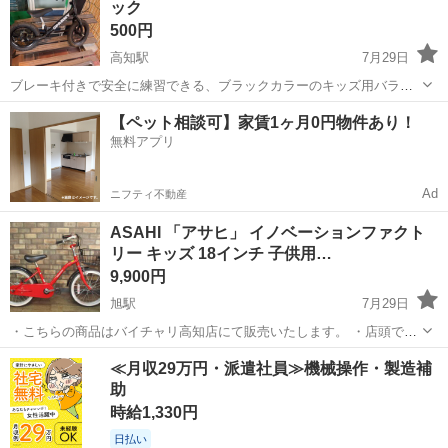
ック
の レインカバー ミントグリ...
500円
高知駅
7月29日
ブレーキ付きで安全に練習できる、ブラックカラーのキッズ用バラン
スバイクです。 本体は傷はありますが、まだまだ乗っていただける状
高知
高知市
高知駅
その他
【ペット相談可】家賃1ヶ月0円物件あり！
態です。 タイヤがパンクしており空気を入れてもすぐに抜けます。 そ
無料アプリ
のためお安い価格にしています。...
Ad
ニフティ不動産
ASAHI 「アサヒ」 イノベーションファクト
リー キッズ 18インチ 子供用…
9,900円
旭駅
7月29日
・こちらの商品はバイチャリ高知店にて販売いたします。 ・店頭での
受け渡しのみとなっております。 ・店頭支払い方法各種取り扱ってお
高知
高知市
旭駅
その他
≪月収29万円・派遣社員≫機械操作・製造補
ります。 ・値引き交渉やお取り置き等は行っておりませんのでご了承
助
くださいませ。 ・未メン...
時給1,330円
日払い