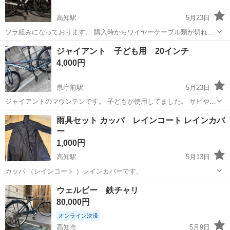
高知駅
5月23日
ソラ組みになっております。 購入時からワイヤーケーブル類が切れて
おります。 落車によるものかなどは不明になっておりま。 こちら購入
高知
高知市
高知駅
ロードバイク
ジャンク
ジャイアント 子ども用 20インチ
後3nにてお願いします
4,000円
県庁前駅
5月23日
ジャイアントのマウンテンです。 子どもが使用してました。 サビや汚
れ、劣化ありますが、 まだまだ使っていただけるかと思います。 汚れ
高知
高知市
県庁前駅
マウンテンバイク
子ども
雨具セット カッパ レインコート レインカバ
等、写真でご確認ください。 他に追加で見たい部分がありましたら お
ー
気軽に連絡ください。
1,000円
高知駅
5月13日
カッパ （レインコート ）レインカバーです。
高知
高知市
高知駅
その他
カッパ
ウェルビー 鉄チャリ
80,000円
オンライン決済
高知市
5月9日