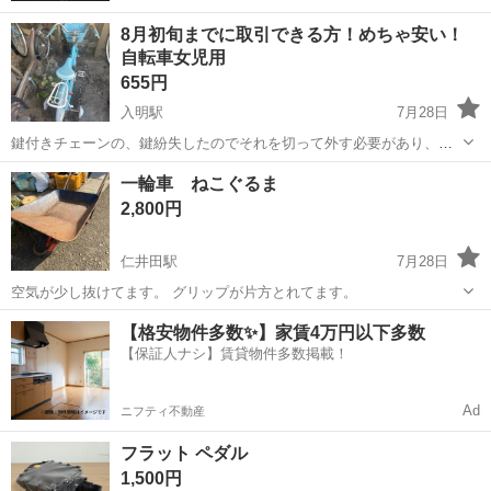
8月初旬までに取引できる方！めちゃ安い！
自転車女児用
655円
入明駅
7月28日
鍵付きチェーンの、鍵紛失したのでそれを切って外す必要があり、工
具が要ります。必要な工具などは購入者様ご自身で調べて作業をお願
高知
高知市
入明駅
自転車
女児
一輪車 ねこぐるま
いします🙇‍♀️ 補助輪付きです。 小さな子供さんから小学校低学年向け
2,800円
になります。 屋根付き自転車置...
仁井田駅
7月28日
空気が少し抜けてます。 グリップが片方とれてます。
高知
高岡郡
仁井田駅
一輪車
【格安物件多数✨】家賃4万円以下多数
【保証人ナシ】賃貸物件多数掲載！
Ad
ニフティ不動産
フラット ペダル
1,500円