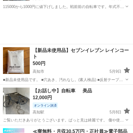
115000から1000円に値下げしました。戦前前の自転車です。年式不
明 現役です。 現物確認できます！ 宜しくお願い致しま
高知
高知市
自転車
ウェルビー
す！
【新品未使用品】セブンイレブン レインコー
ト
500円
高知市
5月9日
■新品未使用品です。 ■穴あき、汚れなし。(素人検品) ■反射テープ付
き 性別···ユニセックス サイズ···M-L 特徴···防水,保温/防寒
高知
高知市
その他
レインコート
【お話し中】自転車 美品
12,000円
オンライン決済
高知駅
5月8日
ご覧いただきありがとうございます。ぱっと見は綺麗です。 傷や使用
感ありますが、まだまだ乗れます！最近乗っていないので、現在フロ
高知
高知市
高知駅
ロードバイク
話し中
≪寮無料・月収30.5万円・正社員≫電子部品
ント空気抜けています。 自転車は高知市にあります。現車確認して基