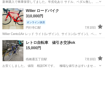
新車購入で車庫保管してました。年劣化あり サドル、ペダル無し。 未
使用。
高知
吾川郡
クロスバイク
ミニベロ
Wilier ロードバイク
310,000円
オンライン決済
円行寺口駅
7月10日
Wilier Cento1Air レッド ライト(レザイン)、サイコン(レザイン)、ペダ
ル、ドリンクホルダーついてます。 使用回数数回のみで室内に保管 汚
高知
高知市
円行寺口駅
ロードバイク
レトロ自転車 値引き交渉ok
れは写真3枚目 状態は全体的に綺麗です。 サイコンに空気？のよう...
15,000円
桟橋通五丁目駅
7月10日
お安くしました。 値段 相談OKです。 極端な値引きはすいませ
ん。 1970年後半から1980年代の レトロな ロードバイクになりま
高知
高知市
桟橋通五丁目駅
ロードバイク
レトロ
す。 祖父の納屋からでてきまして 乗れる様にしました。 当時の
ままだと おもいます。 サ...