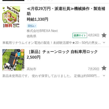
≪月収29万円・派遣社員≫機械操作・製造補
助
時給1,330円
日払い
株式会社BREXA Next
4月24日
提携サイト
徳島県
車載用リチウムイオン電池の製造！未経験活躍中★20～50代の男女活
躍中！寮費無料★備品付き1R寮完備！自宅からマイカー通勤OK！無料
徳島
その他
［新品］チェーンロック 自転車用ロック
駐車場完備◎正社員登用制度あり！《徳島県板野郡松茂町》 人気の工
2,500円
場のお仕事 ◇車載用リチウ...
高知市
7月20日
新品未使用品です。 使わず保管しておりました。 定価は約5000円で
す。 画像を添付してますのでご参照ください。 取り引きが早い方を優
高知
高知市
その他
先させて頂きたいと思います。 よろしくお願い致します。 コンパクト
折り畳み設計: スマ...