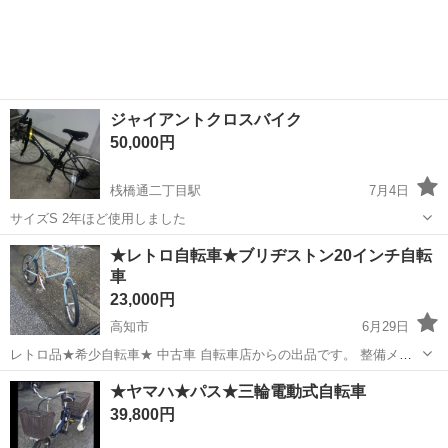
ジャイアントクロスバイク
50,000円
桟橋通二丁目駅
7月4日
サイズS 2年ほど使用しました
高知
高知市
桟橋通二丁目駅
クロスバイク
★レトロ自転車★ブリヂストン20インチ自転
車
23,000円
高知市
6月29日
レトロ品★希少自転車★ 中古車 自転車店からの出品です。 整備メン
テナンス済み 昔のクロスバイク？ 色 水色 8段切り替え式 前後タイ
高知
高知市
クロスバイク
骨董品
★ヤマハ★パス★三輪電動式自転車
ヤ、チューブ、チェーン新品に交換済み 防犯登録費用無料 基本引取希
39,800円
望ですが、お近くなら無料...