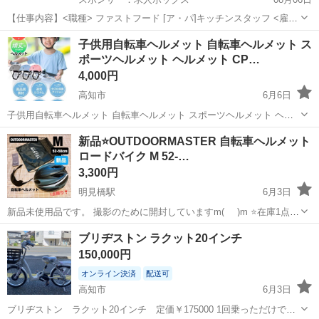
【仕事内容】<職種> ファストフード [ア・パ]キッチンスタッフ <雇用
形態> アルバイト・パート <給与> [ア・パ]時給1,050円～ 技術の習得
アルバイト・パート
子供用自転車ヘルメット 自転車ヘルメット ス
により時給は上がります。 給与:毎月15日払い 土日祝勤務可能な方は
ポーツヘルメット ヘルメット CP…
優遇いたしま...
4,000円
高知市
6月6日
子供用自転車ヘルメット 自転車ヘルメット スポーツヘルメット ヘル
メット CPSC安全規格 ASTM安全規格 軽量 通気性 3D保護クッション
高知
高知市
その他
ヘルメット
新品⭐️OUTDOORMASTER 自転車ヘルメット
置換クッション 全方位保護 洗濯可能 通学 スケートボード 大人 子供
ロードバイク M 52-…
こども ...
3,300円
明見橋駅
6月3日
新品未使用品です。 撮影のために開封していますm(_ _)m ⭐️在庫1点限
り⭐️ OUTDOORMASTER 自転車ヘルメット ロードバイク MTB 両用ヘ
高知
高知市
明見橋駅
その他
ブリヂストン ラクット20インチ
ルメット ASTM安全規格 LEDライト バイザー付き 一...
150,000円
オンライン決済
配送可
高知市
6月3日
ブリヂストン ラクット20インチ 定価￥175000 1回乗っただけで使