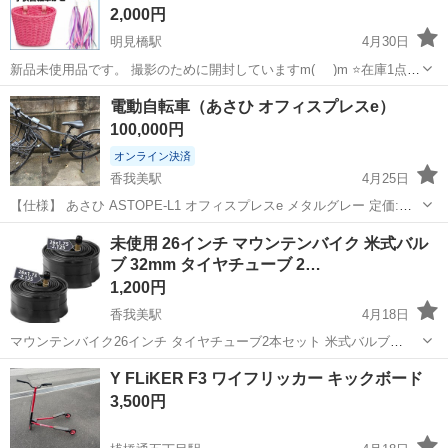
2,000円
明見橋駅
4月30日
新品未使用品です。 撮影のために開封していますm(_ _)m ⭐️在庫1点限
り⭐️ 子供用の自転車かご、カラフルなフリンジの柳の前で手を持つ自
高知
高知市
明見橋駅
その他
ステッカー
電動自転車（あさひ オフィスプレスe）
転車かごの取っ手、鈴とシール、女の子と男の子の自転車の装飾 【良
100,000円
質な材...
オンライン決済
香我美駅
4月25日
【仕様】 あさひ ASTOPE-L1 オフィスプレスe メタルグレー 定価:
¥148,500(税込) あさひ公式サイト: https://ec.cb-
高知
香南市
香我美駅
電動アシスト自転車
asahi
未使用 26インチ マウンテンバイク 米式バル
asahi.co.jp/catalog/products/f5b1215...
ブ 32mm タイヤチューブ 2…
1,200円
香我美駅
4月18日
マウンテンバイク26インチ タイヤチューブ2本セット 米式バルブ
32mm パンクしたので交換用に購入しましたが、32mmでは短くて使
高知
香南市
香我美駅
マウンテンバイク
Y FLiKER F3 ワイフリッカー キックボード
えなかったので出品します 未使用ですが開封品、一度人手に渡ったも
タイヤチューブ
3,500円
のです ノークレーム、...