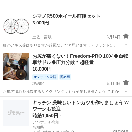
シマノR500ホイール前後セット
3,000円
土佐一宮駅
6月14日
細かいキズ等はありますが綺麗な方だと思います！ - ブランド:
SHIMANO - タイプ: 完組ホイール - セット内容: 前後セット - スプロケ
高知
高知市
土佐一宮駅
その他
ホイール
お尻が痛くない！Freedom-PRO 1004◆自転
ットは付属しません
車サドル◆圧力分散＊超軽量
18,000円
オンライン決済
配送可
堀詰駅
6月13日
お尻の痛みを我慢するサイクリングはもう卒業しませんか？ これから
のシーズン、ロングライドやツーリングを楽しみたい方に最適です。
高知
高知市
堀詰駅
その他
サドル
キッチン 美味しいトンカツを作りましょう W
サイクリングを、もっと自由に、もっと遠くへ。 「have a freedom
ワークも歓迎
riding」の...
時給1,050円～
アパホテル高知
高知県
スポンサー：求人ボックス
08月06日