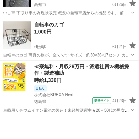
高知市
6月26日
中古車 下取り車の為現状販売 叔父の自転車店からの出品です。 前後
に大きめのカゴ付きです。 タイヤ3本新品 バッテリーが少し弱ってる
高知
高知市
電動アシスト自転車
電動
自転車のカゴ
為、新車でフル充電で走行距離が約30kmに対して、約10kmくらいし
1,000円
か走れません。 バッテリ...
枡形駅
6月21日
自転車のカゴ 写真の物が、全てです サイズ 約30×36×17センチ カゴ
付き自転車を購入しましたが、一回使用してすぐに、他のカゴにつけ
高知
高知市
枡形駅
その他
≪寮無料・月収29万円・派遣社員≫機械操
かえたので、こちらは一度の使用のみでキレイな状態です
作・製造補助
時給1,330円
日払い
株式会社BREXA Next
4月23日
提携サイト
徳島県
車載用リチウムイオン電池の製造！未経験活躍中★20～50代の男女活
躍中！寮費無料★備品付き1R寮完備！自宅からマイカー通勤OK！無料
徳島
その他
駐車場完備◎正社員登用制度あり！《徳島県板野郡松茂町》 人気の工
場のお仕事 ◇車載用リチウ...