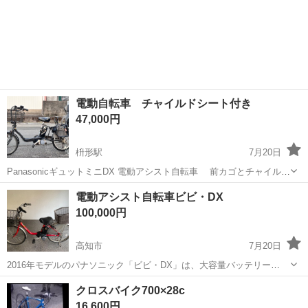
電動自転車 チャイルドシート付き
47,000円
枡形駅
7月20日
PanasonicギュットミニDX 電動アシスト自転車 前カゴとチャイルド
シート付 ■ カラー 黒 ■ 20インチ サイズ 適応身長：141cm〜 タイヤ
高知
高知市
枡形駅
電動アシスト自転車
20インチ
電動アシスト自転車ビビ・DX
サイズ：20インチ ハンドル高： 102.0 〜 102....
100,000円
高知市
7月20日
2016年モデルのパナソニック「ビビ・DX」は、大容量バッテリー
（12.0Ahや16.0Ahなど）と充実した快適装備で人気の電動アシスト自
高知
高知市
電動アシスト自転車
クロスバイク700×28c
転車です。 オートマチックモードで約53km〜70kmの走行が可能で、
16,600円
日常の通勤・通...