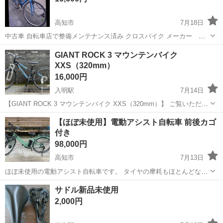
高知市
7月18日
中古車 自転車店で整備メンテナンス済み クロスバイク メーカー
PRECISION SPORTS 色 ブルー 700×28c フレームサイズ460㎜ 24
高知
高知市
クロスバイク
GIANT ROCK 3 マウンテンバイク
段切り替え式 防犯登録費用無料 基本引取希望ですが、有料になります
XXS（320mm）
が...
16,000円
入明駅
7月14日
【GIANT ROCK 3 マウンテンバイク XXS（320mm）】 ご覧いただき
ありがとうございます。 GIANTのマウンテンバイク「ROCK 3」で
高知
高知市
入明駅
マウンテンバイク
【ほぼ未使用】電動アシスト自転車 前後カゴ
す。 小学校高学年から中学生頃まで使用していましたが、乗らなくな
付き
った...
98,000円
高知市
7月13日
ほぼ未使用の電動アシスト自転車です。 タイヤの摩耗もほとんどな
く、全体的に非常にきれいな状態です。 ・ドン・キホーテで購入した
高知
高知市
電動アシスト自転車
カゴ
サドル新品未使用
電動アシスト自転車です。 ・メーカー名・型番は確認できておりませ
2,000円
んので、掲載写真をご...