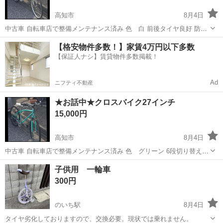
高知市
8月4日
中古車 自転車店で整備メンテナンス済み 色 白 前後タイヤ良好 防犯
登録費用無料 基本引取希望ですが、有料配達も可能です。 ご相談くだ
高知
高知市
その他
【格安物件多数！】家賃4万円以下多数
さい！ 受け渡しは香南市になります！
【保証人ナシ】賃貸物件多数掲載！
Ad
ニフティ不動産
★お話中★クロスバイク27インチ
15,000円
高知市
8月4日
中古車 自転車店で整備メンテナンス済み 色 グリーン 6段切り替え式
前後タイヤ良好 防犯登録費用無料 基本引取希望ですが、有料配達も可
高知
高知市
クロスバイク
27インチ
子供用 一輪車
能です。 ご相談ください！ 受け渡しは香南市になります！
300円
のいち駅
8月4日
タイヤ劣化しておりますので、交換必要。現状では乗れません。