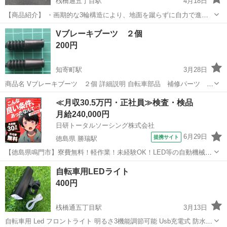
桟橋通五丁目駅
4月18日
【商品紹介】 ・画期的な3輪構造により、地面を蹴らずに自力で進む
ことができる3輪スクーター。 ・お子様でも操作しやすい軽量フレー
高知
高知市
桟橋通五丁目駅
三輪車
キックボード
Vブレーキブーツ ２個
ムを使用。足を乗せるデッキ部分は高品質のABS樹脂を採用。 ・安全
200円
かつ簡単に停止できるようハ...
知寄町駅
3月28日
商品名 Vブレーキブーツ ２個 詳細説明 自転車部品 補修パーツ V
ブレーキブーツ Vブレーキの補修パーツになります。 素材：ゴム サイ
高知
高知市
知寄町駅
その他
部品
≪月収30.5万円・正社員≫検査・検品
ズ 長さ: 3.7cm 口径：8.5mm、5mm...
月給240,000円
日研トータルソーシング株式会社
6月29日
提携サイト
徳島県 勝瑞駅
【徳島県鳴門市】寮費無料！軽作業！未経験OK！LED等の自動機械加
工・検査・梱包・データ入力《お仕事No.NS0560》 お仕事について ス
徳島
鳴門市
勝瑞駅
その他
自転車用LEDライト
マートフォンやパソコン、車などに使われるLED等の電子部品の製造
400円
とそれに付帯する作...
桟橋通五丁目駅
3月13日
自転車用 Led フロントライト 明るさ3機能調節可能 Usb充電式 防水設