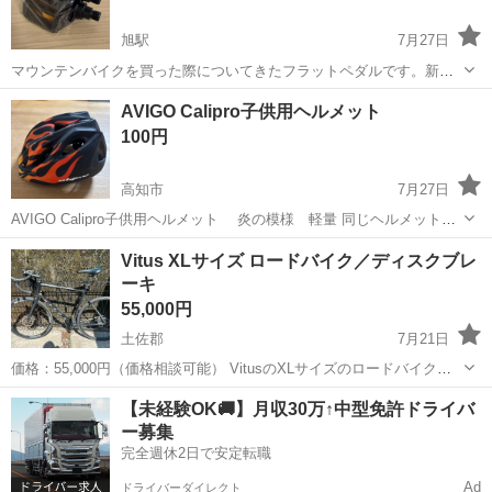
旭駅
7月27日
マウンテンバイクを買った際についてきたフラットペダルです。新品
未開封なので傷一つありません！よろしくお願いします！
高知
高知市
旭駅
マウンテンバイク
AVIGO Calipro子供用ヘルメット
100円
高知市
7月27日
AVIGO Calipro子供用ヘルメット 炎の模様 軽量 同じヘルメットが
もうひとつあります。 ※記名ありますご了承いただける方にお願い致
高知
高知市
その他
Vitus XLサイズ ロードバイク／ディスクブレ
します。 衝撃吸収性に優れた素材で作られており、安全性を重視した
ーキ
設計です。特...
55,000円
土佐郡
7月21日
価格：55,000円（価格相談可能） VitusのXLサイズのロードバイクで
す。 大切に乗り、定期的にメンテナンスしてきました。 屋外保管だっ
高知
土佐郡
ロードバイク
【未経験OK🚚】月収30万↑中型免許ドライバ
たため、フレームや各部に傷、汚れ、塗装の傷みなどの使用感があり
ー募集
ます。...
完全週休2日で安定転職
Ad
ドライバーダイレクト