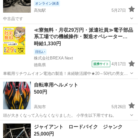
オンライン決済
高知駅
5月27日
中古品です
高知
高知市
高知駅
マウンテンバイク
メリダ
≪寮無料・月収29万円・派遣社員≫電子部品
系工場での機械操作・製造オペレーター…
時給1,330円
日払い
株式会社BREXA Next
4月17日
提携サイト
徳島県
車載用リチウムイオン電池の製造！未経験活躍中★20～50代の男女活
躍中！寮費無料★備品付き1R寮完備！自宅からマイカー通勤OK！無料
徳島
その他
自転車用ヘルメット
駐車場完備◎正社員登用制度あり！《徳島県板野郡松茂町》 人気の工
500円
場のお仕事 ◇車載用リチウ...
高知市
5月26日
頭が大きくなって入らなくなりました。 小学生以下用ですね。
高知
高知市
その他
ヘルメット
ジャイアント ロードバイク ジャンク
25,000円