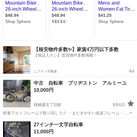
【格安物件多数✨】家賃4万円以下多数
【保証人ナシ】賃貸物件多数掲載！
Ad
ニフティ不動産
中古 自転車 ブリヂストン アルミーユ
10,000円
桟橋通五丁目駅
8月6日
軽量アルミフレームで取り回しラク ・またぎやすい低床フレーム ・前
後カゴ付きで買い物や通勤・通学に便利 ・コンパクトなミニサイズ
高知
高知市
桟橋通五丁目駅
自転車
27インチ一文字自転車
（小径ホイール） とりあえず乗れる状態ですが、現状渡し、未整備の
11,000円
商品です。 返品や...