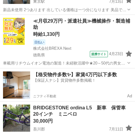
東京駅
7月13日
新品未使用 2つあります 出している価格は一つ分になります 美品です
が神経質な方はお断りします ノークレームノーリターン
高知
高知市
東京駅
その他
サドル
≪月収29万円・派遣社員≫機械操作・製造補
助
時給1,330円
日払い
株式会社BREXA Next
4月23日
提携サイト
徳島県
車載用リチウムイオン電池の製造！未経験活躍中★20～50代の男女活
躍中！寮費無料★備品付き1R寮完備！自宅からマイカー通勤OK！無料
徳島
その他
【格安物件多数✨】家賃4万円以下多数
駐車場完備◎正社員登用制度あり！《徳島県板野郡松茂町》 人気の工
【保証人ナシ】賃貸物件多数掲載！
場のお仕事 ◇車載用リチウ...
Ad
ニフティ不動産
BRIDGESTONE ordina L5 新車 保管車
20インチ ミニベロ
30,000円
吾川郡
7月11日