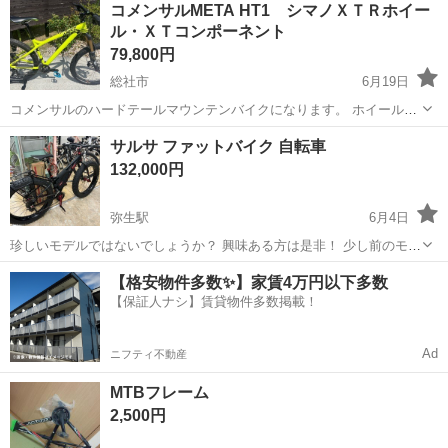
コメンサルMETA HT1 シマノＸＴＲホイー
ル・ＸＴコンポーネント
79,800円
総社市
6月19日
コメンサルのハードテールマウンテンバイクになります。 ホイールは
シマノのトップクラスのXTRホイールです。 ブレーキ、クランク、デ
岡山
総社市
マウンテンバイク
コメンサル
サルサ ファットバイク 自転車
ィレイラーはすべてXTとなっております。 ステム、シートポストは新
132,000円
品に交換済み。 ...
弥生駅
6月4日
珍しいモデルではないでしょうか？ 興味ある方は是非！ 少し前のモデ
ルなので多少傷などは見受けられます。 【ご来店前に在庫確認推奨】
岡山
倉敷市
弥生駅
マウンテンバイク
店頭
【格安物件多数✨】家賃4万円以下多数
⚡️注意事項⚡️ 原則商品の取り置きはしておりません 値引き交渉はお受
【保証人ナシ】賃貸物件多数掲載！
けできません 購...
Ad
ニフティ不動産
MTBフレーム
2,500円