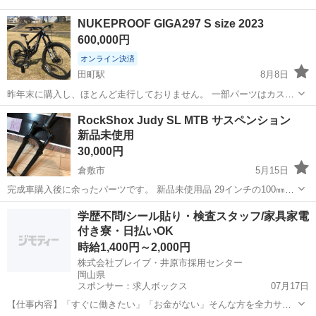
NUKEPROOF GIGA297 S size 2023
600,000円
オンライン決済
田町駅
8月8日
昨年末に購入し、ほとんど走行しておりません。 一部パーツはカスタ
ムしております。 詳しくはご質問ください。 画像やスペックも質問頂
岡山
岡山市
田町駅
マウンテンバイク
カスタム
RockShox Judy SL MTB サスペンション
ければ、お答えします。 高額ですので、支払い方法の変更も受け付け
新品未使用
ております。
30,000円
倉敷市
5月15日
完成車購入後に余ったパーツです。 新品未使用品 29インチの100㎜ス
トロークをお探しの方是非！！ RockShox Judy SL, Solo Air spring,
岡山
倉敷市
マウンテンバイク
MTB
学歴不問/シール貼り・検査スタッフ/家具家電
TurnKey lockout, tapered...
付き寮・日払いOK
時給1,400円～2,000円
株式会社ブレイブ・井原市採用センター
岡山県
スポンサー：求人ボックス
07月17日
【仕事内容】「すぐに働きたい」「お金がない」そんな方を全力サポ