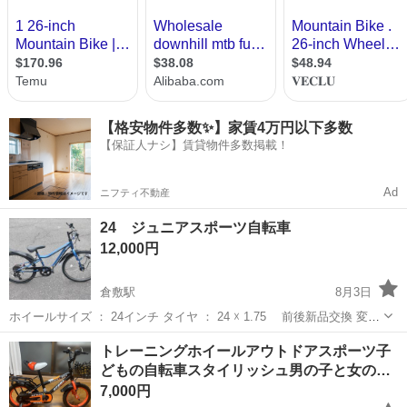
【格安物件多数✨】家賃4万円以下多数
【保証人ナシ】賃貸物件多数掲載！
Ad
ニフティ不動産
24 ジュニアスポーツ自転車
12,000円
倉敷駅
8月3日
ホイールサイズ ： 24インチ タイヤ ： 24 ☓ 1.75 前後新品交換 変速
： SHIMANO製 6段 その他 ： LED オートライト タイヤは新品に交換
岡山
倉敷市
倉敷駅
マウンテンバイク
トレーニングホイールアウトドアスポーツ子
済。 本体には傷や錆がありますが各所分解清掃、錆取り後...
どもの自転車スタイリッシュ男の子と女の…
7,000円