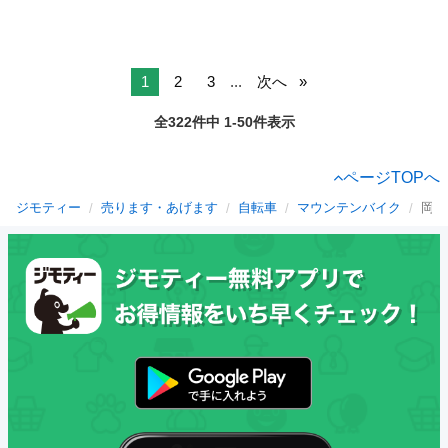
1
2
3
...
次へ
全322件中 1-50件表示
ページTOPへ
ジモティー
売ります・あげます
自転車
マウンテンバイク
岡山