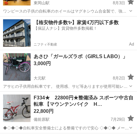
東岡山駅
8月3日
ワンピースの子供の自転車のホイールはマグネシウム合金製で、強力
かつ軽量であり、そしてヒト化抗スキッド感触を持っています。 高強
岡山
岡山市
東岡山駅
マウンテンバイク
【格安物件多数✨】家賃4万円以下多数
度耐荷重、安全で安心、無はんだ接合部。 このバイクの高品質なブー
【保証人ナシ】賃貸物件多数掲載！
スターのトラックが15mm未満です...
Ad
ニフティ不動産
あさひ「ガールズラボ（GIRLS LABO）」
3,000円
大元駅
8月2日
アサヒの子供用自転車です。 使用感、サビ等ありますが使用可能レベ
ルです。 後ろのタイヤは空気抜けてます。 パンクかどうかは不明 お
岡山
岡山市
大元駅
マウンテンバイク
F334★ 22800円★整備済み スポーツ中古自
早めにお願いしますm(_ _)m
転車 【マウンテンバイク H…
22,800円
備前原駅
7月29日
◆◇◆◇◆自転車安全整備士による整備ですので安心 ◇◆◇◆ メーカ
ー HARO 車種 マウンテンバイク 車名 WERKS サイズ 26インチ 40㎝
岡山
岡山市
備前原駅
マウンテンバイク
HARO