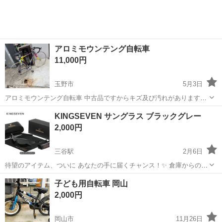
アロミモウンテング自転車
11,000円
玉野市
5月3日
アロミモウンテング自転車 中古品ですからキズ及び汚れがあります。
引取りお願いします。
岡山
玉野市
マウンテンバイク
キズ
KINGSEVEN サングラス ブラックグレー
2,000円
三谷駅
2月6日
待望のアイテム、ついに あなたの手に届くチャンス！✨ 倉庫からのお
取り寄せとなりますが、 1週間以内 にお届けいたします！ ただいま、
岡山
小田郡
三谷駅
マウンテンバイク
店舗
子ども用自転車 岡山
大人気につき残りわずかと なっております！ 店頭でも販売しておりま
2,000円
すので、 お急ぎ...
岡山市
11月26日