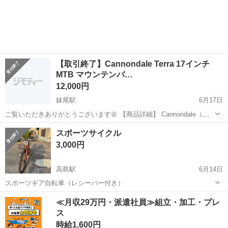
岡山
倉敷市
倉敷駅
マウンテンバイク
たれていません。 【アピールポイント】 2回街乗りのみで超備品で
す。...
【取引終了】Cannondale Terra 17インチ
MTB マウンテンバ…
12,000円
妹尾駅
6月17日
ご覧いただきありがとうございます🌼 【商品詳細】 Cannondale（キ
ャノンデール） Terra マウンテンバイクです。 フレームカラーはイエ
岡山
岡山市
妹尾駅
マウンテンバイク
スポーツサイクル
ローです。 ライト付きです。 防犯登録抹消済みです。 【状態】 ...
3,000円
高島駅
6月14日
スポーツギア自転車（レシーバー付き）
岡山
岡山市
高島駅
マウンテンバイク
≪月収29万円・派遣社員≫組立・加工・プレ
ス
時給1,600円