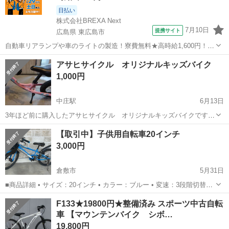
日払い
株式会社BREXA Next
7月10日
提携サイト
広島県 東広島市
自動車リアランプや車のライトの製造！寮費無料★高時給1,600円！ワ
ンルーム寮完備◎赴任旅費会社負担★日払い制度あり！作業着無償貸
広島
東広島市
その他
アサヒサイクル オリジナルキッズバイク
与★食堂利用可◎マイカー通勤OK！《広島県東広島市》 人気の工場
1,000円
のお仕事 ◇自動車リアランプ...
中庄駅
6月13日
3年ほど前に購入したアサヒサイクル オリジナルキッズバイクです。
12インチくらい 【購入時価格】8000円ぐらい 【サイズ】12インチく
岡山
倉敷市
中庄駅
マウンテンバイク
【取引中】子供用自転車20インチ
らいのキッズバイク規格 【傷などの状態】2年程使っていたので使用
3,000円
感ある傷はあります。詳し...
倉敷市
5月31日
■商品詳細 • サイズ：20インチ • カラー：ブルー • 変速：3段階切替つ
き • 特徴：前カゴ付き、スポーツタイプ ■状態について 全体的に使用
岡山
倉敷市
マウンテンバイク
F133★19800円★整備済み スポーツ中古自転
感があります。以下の箇所に傷や劣化が見られますので、写真でご確
車 【マウンテンバイク シボ…
認をお願いい...
19,800円