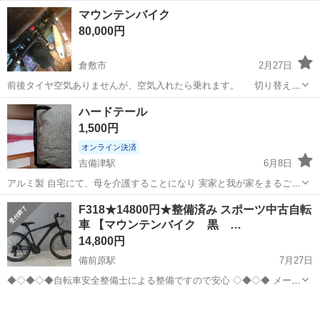
ート! 「手持ちが少ない」「今すぐ収入が必要」「住む場所がない」
アルバイト・パート
マウンテンバイク
そんな状況でも安心! 即勤務・即収入・即入寮OK のお仕事多数! <こん
80,000円
な方におすすめ> 所持金ゼロで...
倉敷市
2月27日
前後タイヤ空気ありませんが、空気入れたら乗れます。 切り替え両
方とも使えます。 スタンドありませんので、欲しい方はご自分でご購
岡山
倉敷市
マウンテンバイク
空気
ハードテール
入ください。 取り引き場所:児島味野三丁目5-35まで来れる方 こちら
1,500円
の家は今は誰も住ん...
オンライン決済
吉備津駅
6月8日
アルミ製 自宅にて、母を介護することになり 実家と我が家をまるごと
夫婦ふたりで 処分中 母が退院するまでの今日から１ヶ月以内で 大量
岡山
倉敷市
吉備津駅
マウンテンバイク
テール
F318★14800円★整備済み スポーツ中古自転
出品するので、説明は省きます。 ご理解をお願いします。 質問は、出
車 【マウンテンバイク 黒 …
来るだけ答えたいと...
14,800円
備前原駅
7月27日
◆◇◆◇◆自転車安全整備士による整備ですので安心 ◇◆◇◆ メーカ
ー 車種 マウンテンバイク 車名 サイズ 26インチ カラー 黒 変速 3ｘ7
岡山
岡山市
備前原駅
マウンテンバイク
ブレーキ F：Ｖブレーキ R：Ｖブレーキ 鍵...