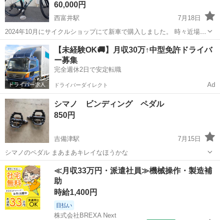
60,000円
西富井駅
7月18日
2024年10月にサイクルショップにて新車で購入しました。 時々近場を
乗る程度で使用しておりました。 賃貸の屋根付き駐輪場にて保管して
岡山
倉敷市
西富井駅
マウンテンバイク
【未経験OK🚚】月収30万↑中型免許ドライバ
おりましたが、整理のため手放すことにしました。 転倒はありません
ー募集
が、風で駐輪中に何度か倒れ...
完全週休2日で安定転職
Ad
ドライバーダイレクト
シマノ ビンディング ペダル
850円
吉備津駅
7月15日
シマノのペダル まあまあキレイなほうかな
岡山
岡山市
吉備津駅
マウンテンバイク
≪月収33万円・派遣社員≫機械操作・製造補
助
時給1,400円
日払い
株式会社BREXA Next