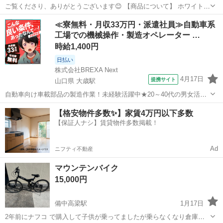
ご覧くださり、ありがとうございます😊 【商品について】 ホワイトの
車体に、インパクト抜群の3バトンホイールを装着したマウンテンバイ
岡山
都窪郡
早島駅
マウンテンバイク
ポスト
≪寮無料・月収33万円・派遣社員≫自動車系
クです。 かなり目立つデザインで、前後サスペンションと21段変速に
工場での機械操作・製造オペレーター …
より快適に走行できます。 ...
時給1,400円
日払い
株式会社BREXA Next
4月17日
提携サイト
山口県 大歳駅
自動車向け車載部品の製造作業！未経験活躍中★20～40代の男女活躍
中！友達同士での応募OK！備品付きワンルーム寮費無料！赴任旅費会
山口
山口市
大歳駅
その他
【格安物件多数✨】家賃4万円以下多数
社負担！生活支援物資事前対応可◎格安食堂利用可！年間休日135日
【保証人ナシ】賃貸物件多数掲載！
♪《山口県山口市》 人気の工...
Ad
ニフティ不動産
マウンテンバイク
15,000円
備中高梁駅
1月17日
2年前にナフコ で購入して子供が乗ってましたが乗らなくなり倉庫に