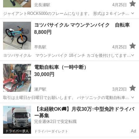
北長瀬駅
4月25日
ジャイアントROCK5000のフレームになります。 形式は２６インチの
MTB 年式は２００６年 フレームのサイズはXSでシートチューブ
岡山
岡山市
北長瀬駅
マウンテンバイク
タンゲ
ヨツバサイクル マウンテンバイク 自転車
360mm(適正身長150~165cm)、Vブレーキポスト BBはタンゲに交換し
8,800円
て10km...
早島駅
4月25日
ヨツバサイクル マウンテンバイク 18インチ カゴを後付けしてます。
不要であれば取り外してください 使用感あります
岡山
都窪郡
早島駅
マウンテンバイク
ヨツバサイクル
電動自転車（一時中断）
30,000円
瀬戸駅
3月23日
取引は土曜日か日曜日でお願いします。 パナソニックの電動自転車で
す。 元々10年ほど前に買った3人乗り用の自転車でした。子供が大き
岡山
瀬戸内市
瀬戸駅
マウンテンバイク
パナソニック
【未経験OK🚚】月収30万↑中型免許ドライバ
くなるにつれて子供乗せる所を外して今の形態です。 問題なく乗れて
ー募集
います。ライトも自動でつきます...
完全週休2日で安定転職
Ad
ドライバーダイレクト