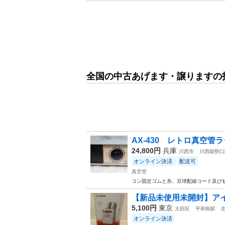
全国の中古あげます・譲りますの
AX-430 レトロ真空管ラジ
24,800円
兵庫
川西市
川西能勢口
オンライン決済
配送可
真空管
コン固定ゴムと糸、豆球配線コード及び
【新品未使用未開封】アイリ
5,100円
東京
大田区
平和島駅
オンライン決済