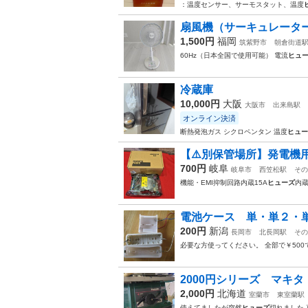
：温度センサー、サーモスタット、温度
扇風機（サーキュレータ
1,500円
福岡
筑紫野市
朝倉街道
60Hz（日本全国で使用可能） 電流
ヒュ
冷蔵庫
10,000円
大阪
大阪市
出来島駅
オンライン決済
断熱発泡ガス シクロペンタン 温度
ヒュー
【⚠️別保管場所】​発電機用 
700円
岐阜
岐阜市
西笠松駅
その
機能・EMI抑制回路内蔵 ​15A
ヒューズ
内蔵
電池ケース 単・単２・
200円
新潟
長岡市
北長岡駅
その
必要な方使ってください。 全部で￥500
2000円シリーズ マキ
2,000円
北海道
室蘭市
東室蘭駅
使えてましたが突然
ヒューズ
切れました