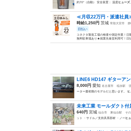
約70°（自動） 安全装置： 温度
ヒューズ
≪月収22万円・派遣社員
時給1,250円
茨城
常陸大宮市
静
日払い
コネクタ製造工場の検査や測定作業！日勤
無料駐車場あり★就業先食堂利用可！日払
LINE6 HD147 ギターア
8,000円
愛知
名古屋市
稲永駅
ーター最初期のモデルだと思います。
ヒ
未来工業 モールダクト付属品 
640円
宮城
仙台市
東仙台駅
その
ット ・サドル／支持具系部材 ・ノー
ヒュ