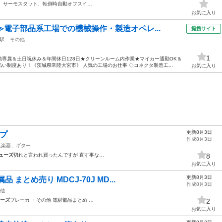
、サーモスタット、転倒時自動オフスイ…
お気に入り
≫電子部品系工場での機械操作・製造オペレ...
提携サイト
駅
その他
1
専属＆土日祝休み＆年間休日128日★クリーンルーム内作業★マイカー通勤OK＆
い制度あり！《茨城県常陸大宮市》 人気の工場のお仕事 ◇コネクタ製造工...
お気に入り
更新8月3日
ンプ
作成8月3日
弦楽器、ギター
ューズ
切れと言われ買ったんですが 直す事な…
8
お気に入り
更新8月3日
まとめ売り MDCJ-70J MD...
作成8月3日
他
ーズ
ブレーカ ・その他 電材部品まとめ …
2
お気に入り