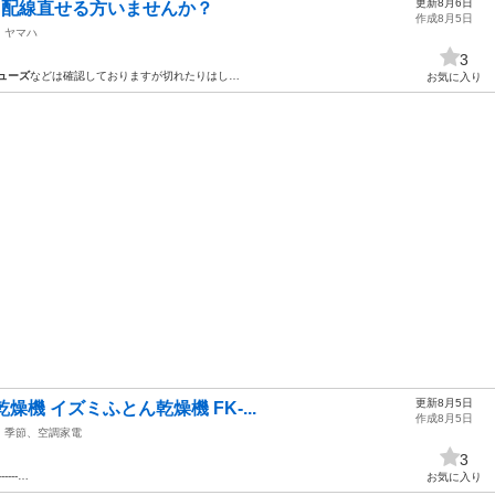
更新8月6日
4hm 配線直せる方いませんか？
作成8月5日
ヤマハ
3
ューズ
などは確認しておりますが切れたりはし…
お気に入り
更新8月5日
乾燥機 イズミふとん乾燥機 FK-...
作成8月5日
季節、空調家電
3
-----…
お気に入り