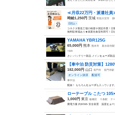
≪月収22万円・派遣社員
時給1,250円
茨城
常陸大宮市
静
日払い
コネクタ製造工場の検査や測定作業！日勤
無料駐車場あり★就業先食堂利用可！日払
YAMAHA YBR125G
65,000円
熊本
熊本市
新水前寺駅
YBR
さい バッテリー新品 メイン
ヒューズ
新品
【車中泊 防災対策】1280W
182,000円
山口
長門市
長門市駅
オンライン決済
配送可
車中泊
配線！ もちろん
ヒューズ
も入っています。
ローテーブル こたつ 105
1,000円
東京
板橋区
十条駅
テ
費電力量 約80Wh 安全装置 温度
ヒュー