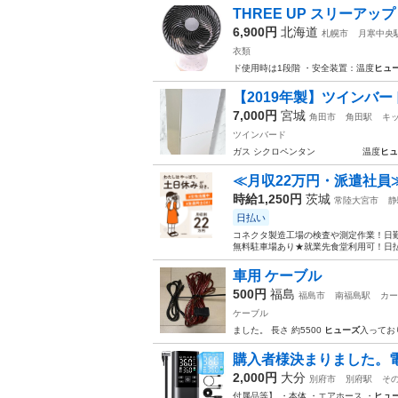
THREE UP スリーアップ 
6,900円
北海道
札幌市
月寒中央
衣類
ド使用時は1段階 ・安全装置：温度
ヒュ
【2019年製】ツインバード 2
7,000円
宮城
角田市
角田駅
キ
ツインバード
ガス シクロペンタン 温度
ヒュ
≪月収22万円・派遣社員
時給1,250円
茨城
常陸大宮市
静
日払い
コネクタ製造工場の検査や測定作業！日勤
無料駐車場あり★就業先食堂利用可！日払
車用 ケーブル
500円
福島
福島市
南福島駅
カー
ケーブル
ました。 長さ 約5500
ヒューズ
入ってお
購入者様決まりました。電動
2,000円
大分
別府市
別府駅
そ
付属品等】 ・本体 ・エアホース ・
ヒュ