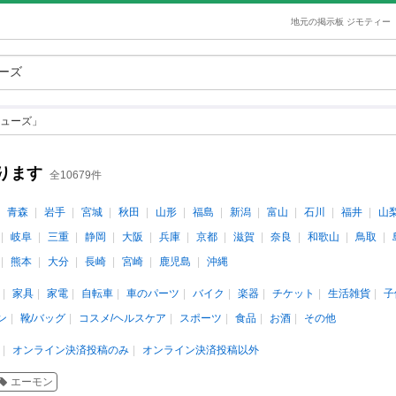
地元の掲示板 ジモティー
ューズ」
ります
全10679件
青森
岩手
宮城
秋田
山形
福島
新潟
富山
石川
福井
山
岐阜
三重
静岡
大阪
兵庫
京都
滋賀
奈良
和歌山
鳥取
熊本
大分
長崎
宮崎
鹿児島
沖縄
家具
家電
自転車
車のパーツ
バイク
楽器
チケット
生活雑貨
子
ン
靴/バッグ
コスメ/ヘルスケア
スポーツ
食品
お酒
その他
オンライン決済投稿のみ
オンライン決済投稿以外
エーモン