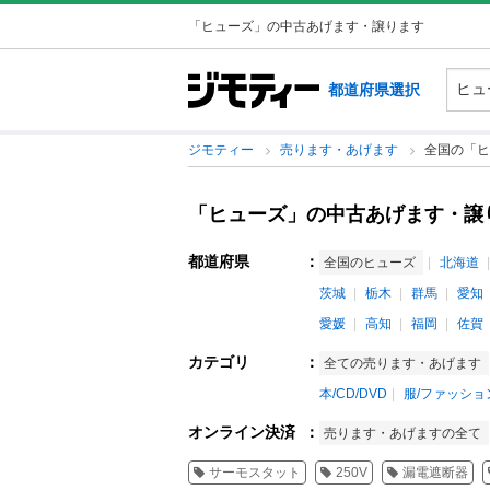
「ヒューズ」の中古あげます・譲ります
都道府県選択
ジモティー
売ります・あげます
全国の「ヒ
「ヒューズ」の中古あげます・譲
都道府県
：
全国のヒューズ
北海道
茨城
栃木
群馬
愛知
愛媛
高知
福岡
佐賀
カテゴリ
：
全ての売ります・あげます
本/CD/DVD
服/ファッショ
オンライン決済
：
売ります・あげますの全て
サーモスタット
250V
漏電遮断器