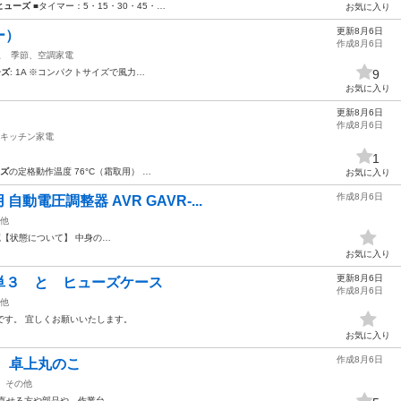
ヒューズ
■タイマー：5・15・30・45・…
お気に入り
更新8月6日
ー）
作成8月6日
駅
季節、空調家電
ーズ
: 1A ※コンパクトサイズで風力…
9
お気に入り
更新8月6日
作成8月6日
キッチン家電
1
ズ
の定格動作温度 76°C（霜取用） …
お気に入り
作成8月6日
自動電圧調整器 AVR GAVR-...
他
 ​【状態について】 中身の…
お気に入り
更新8月6日
単３ と ヒューズケース
作成8月6日
他
です。 宜しくお願いいたします。
お気に入り
作成8月6日
タ 卓上丸のこ
その他
 直せる方や部品や、作業台…