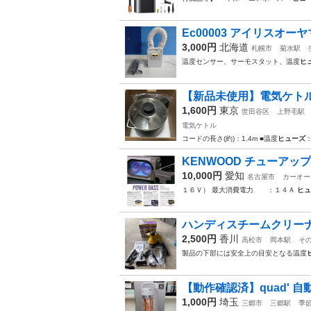
Ec00003 アイリスオーヤ
3,000円
北海道
札幌市
菊水駅
温度センサー、サーモスタット、温度
ヒ
【新品未使用】電気ケトル 
1,600円
東京
世田谷区
上野毛駅
電気ケトル
コードの長さ(約)：1.4m ■温度
ヒューズ
：
KENWOOD チューアッ
10,000円
愛知
名古屋市
カーオー
１６Ｖ） 最大消費電力 ：１４Ａ
ヒュ
ハンディスチームクリー
2,500円
香川
高松市
岡本駅
そ
製品の下部には安全上の目安となる温度
【動作確認済】quad' 自動
1,000円
埼玉
三郷市
三郷駅
季