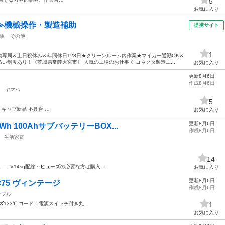
5
お気に入り
≫機械操作・製造補助
提携サイト
駅
その他
1
専属＆土日祝休み＆年間休日128日★クリーンルーム内作業★マイカー通勤OK＆
い制度あり！《茨城県常陸大宮市》 人気の工場のお仕事 ◇コネクタ製造工...
お気に入り
更新8月6日
作成8月6日
ヤマハ
5
 キャブ新品 不具合 …
お気に入り
更新8月6日
h 100AhサブバッテリーBOX...
作成8月6日
生活家電
14
… V14sq配線・
ヒューズ
の必要な方は購入…
お気に入り
更新8月6日
×75 ヴィンテージ
作成8月6日
ーブル
ズ
133℃ コード：電源スイッチ付き丸…
1
お気に入り