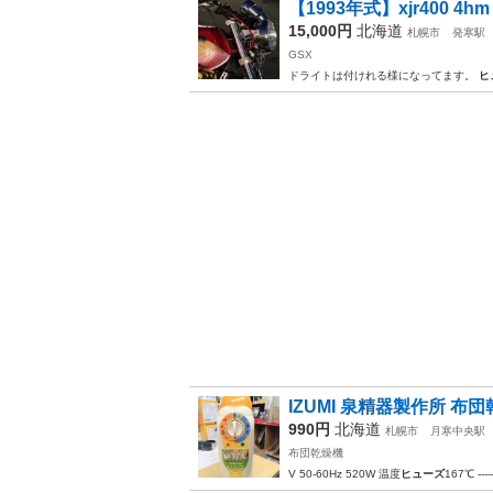
【1993年式】xjr400 
15,000円
北海道
札幌市
発寒駅
GSX
ドライトは付けれる様になってます。
ヒ
IZUMI 泉精器製作所 布団
990円
北海道
札幌市
月寒中央駅
布団乾燥機
V 50-60Hz 520W 温度
ヒューズ
167℃ -----