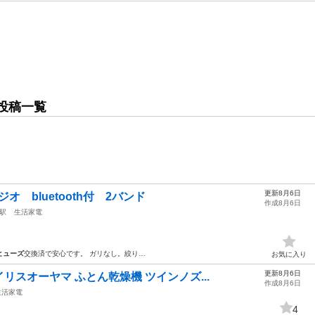
投稿一覧
更新8月6日
オ bluetooth付 2バンド
作成8月6日
駅
生活家電
ヒューズ
交換済で安心です。 ガリなし。絞り…
お気に入り
更新8月6日
スオーヤマ ふとん乾燥機 ツインノズ...
作成8月6日
生活家電
4