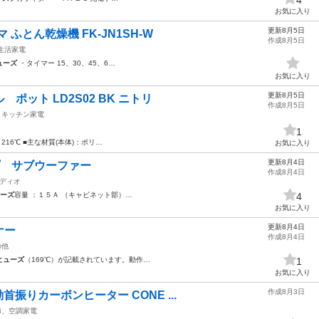
お気に入り
更新8月5日
マ ふとん乾燥機 FK-JN1SH-W
作成8月5日
生活家電
ューズ
・タイマー 15、30、45、6…
お気に入り
更新8月5日
ポット LD2S02 BK ニトリ
作成8月5日
キッチン家電
1
216℃ ■主な材質(本体)：ポリ…
お気に入り
更新8月4日
プ サブウーファー
作成8月4日
ディオ
ーズ
容量 ：１５Ａ （キャビネット部）…
4
お気に入り
更新8月4日
ナー
作成8月4日
の他
ヒューズ
（169℃）が記載されています。動作…
1
お気に入り
作成8月3日
首振りカーボンヒーター CONE ...
節、空調家電