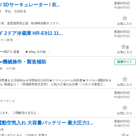
更新8月5日
/ 3Dサーキュレーター / 衣...
作成8月5日
駅
季節、空調家電
ーズ
、温度過昇防止器、転倒時自動オフスイ…
お気に入り
更新8月5日
ドア冷蔵庫 HR-E911 11...
作成8月5日
ッチン家電
8
ーズ
87℃ 質量 ▶36kg その他 …
お気に入り
≫機械操作・製造補助
提携サイト
駅
その他
専属＆土日祝休み＆年間休日128日★クリーンルーム内作業★マイカー通勤OK＆
い制度あり！《茨城県常陸大宮市》 人気の工場のお仕事 ◇コネクタ製造工...
お気に入り
更新8月5日
作成8月5日
オーディオ
ります。 ご理解頂ける方よ…
お気に入り
更新8月5日
空気入れ 大容量バッテリー 最大圧力1...
作成8月5日
の他
ーズ
シガライター ・TYPE-C 充電ケ…
4