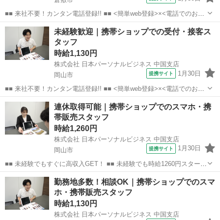
■■ 来社不要！カンタン電話登録!! ■■ <簡単web登録>×<電話でのお仕
事紹介> で、来社なくお仕事探しが可能です♪ 基本情報を入力したら
岡山
倉敷市
店長
未経験歓迎｜携帯ショップでの受付・接客ス
電話で希望を伝えるだけでOK★ 営業、ラウンダー、事務のお仕事も
タッフ
あります♪ ご希...
時給1,130円
株式会社 日本パーソナルビジネス 中国支店
1月30日
提携サイト
岡山市
■■ 来社不要！カンタン電話登録!! ■■ <簡単web登録>×<電話でのお仕
事紹介> で、来社なくお仕事探しが可能です♪ 基本情報を入力したら
岡山
岡山市
店長
連休取得可能｜携帯ショップでのスマホ・携
電話で希望を伝えるだけでOK★ 営業、ラウンダー、事務のお仕事も
帯販売スタッフ
あります♪ ご希...
時給1,260円
株式会社 日本パーソナルビジネス 中国支店
1月30日
提携サイト
岡山市
■■ 未経験でもすぐに高収入GET！ ■■ 未経験でも時給1260円スタート
なので、すぐに高収入!! 社員登用制度もあるので、ゆくゆくは社員に
岡山
岡山市
店長
勤務地多数！相談OK｜携帯ショップでのスマ
なんてキャリアアップも目指せます!! ■■ 来社不要！カンタン電話登
ホ・携帯販売スタッフ
録!! ■■...
時給1,130円
株式会社 日本パーソナルビジネス 中国支店