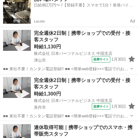
電話で希望を伝えるだけでOK★ 営業、ラウンダー、事務のお仕事も
日給例1万円〜 /【登録不要】スマホで1分！単発バイト
あります♪ ご希...
一括検索✨
Ad
Lacotto
完全週休2日制｜携帯ショップでの受付・接
客スタッフ
時給1,130円
株式会社 日本パーソナルビジネス 中国支店
1月30日
提携サイト
津山市
■■ 来社不要！カンタン電話登録!! ■■ <簡単web登録>×<電話でのお仕
事紹介> で、来社なくお仕事探しが可能です♪ 基本情報を入力したら
岡山
津山市
店長
完全週休2日制｜携帯ショップでの受付・接
電話で希望を伝えるだけでOK★ 営業、ラウンダー、事務のお仕事も
客スタッフ
あります♪ ご希...
時給1,300円
株式会社 日本パーソナルビジネス 中国支店
1月30日
提携サイト
美作市
■■ 来社不要！カンタン電話登録!! ■■ <簡単web登録>×<電話でのお仕
事紹介> で、来社なくお仕事探しが可能です♪ 基本情報を入力したら
岡山
美作市
店長
連休取得可能｜携帯ショップでのスマホ・携
電話で希望を伝えるだけでOK★ 営業、ラウンダー、事務のお仕事も
帯販売スタッフ
あります♪ ご希...