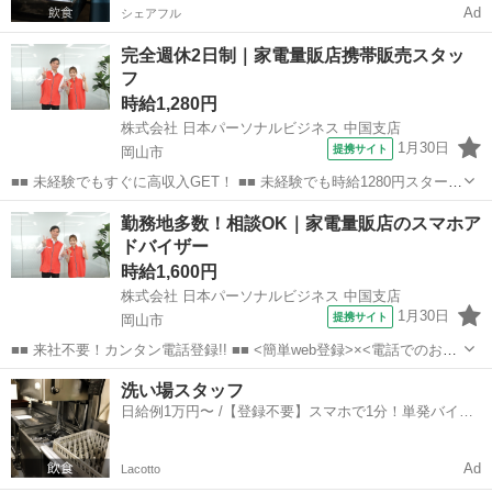
Ad
シェアフル
完全週休2日制｜家電量販店携帯販売スタッ
フ
時給1,280円
株式会社 日本パーソナルビジネス 中国支店
1月30日
提携サイト
岡山市
■■ 未経験でもすぐに高収入GET！ ■■ 未経験でも時給1280円スタート
なので、すぐに高収入!! 社員登用制度もあるので、ゆくゆくは社員に
岡山
岡山市
店長
勤務地多数！相談OK｜家電量販店のスマホア
なんてキャリアアップも目指せます!! ■■ 来社不要！カンタン電話登
ドバイザー
録!! ■■...
時給1,600円
株式会社 日本パーソナルビジネス 中国支店
1月30日
提携サイト
岡山市
■■ 来社不要！カンタン電話登録!! ■■ <簡単web登録>×<電話でのお仕
事紹介> で、来社なくお仕事探しが可能です♪ 基本情報を入力したら
岡山
岡山市
店長
洗い場スタッフ
電話で希望を伝えるだけでOK★ 営業、ラウンダー、事務のお仕事も
日給例1万円〜 /【登録不要】スマホで1分！単発バイト
あります♪ ご希...
一括検索✨
Ad
Lacotto