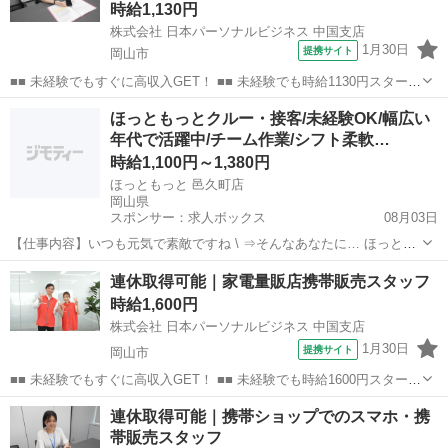
時給1,130円
株式会社 日本パーソナルビジネス 中国支店
1月30日
提携サイト
岡山市
■■ 未経験でもすぐに高収入GET！ ■■ 未経験でも時給1130円スタート
なので、すぐに高収入!! 社員登用制度もあるので、ゆくゆくは社員に
岡山
岡山市
店長
ほっともっとクルー・接客/未経験OK/幅広い
なんてキャリアアップも目指せます!! ■■ 来社不要！カンタン電話登
年代で活躍中/チーム作業/シフト柔軟…
録!! ■■...
時給1,100円～1,380円
ほっともっと 邑久町店
岡山県
スポンサー：求人ボックス
08月03日
【仕事内容】いつも元気で素敵ですね \ ⇒そんなあなたに… ほっとも
っと”クルーがピッタリ! 初心者OK 先輩クルーが丁寧に教えます さら
アルバイト・パート
連休取得可能｜家電量販店携帯販売スタッフ
に動画マニュアルがわかりやすい! 勤務日にはほっともっとの美味しい
時給1,600円
お弁当が半額で お誕生日プ...
株式会社 日本パーソナルビジネス 中国支店
1月30日
提携サイト
岡山市
■■ 未経験でもすぐに高収入GET！ ■■ 未経験でも時給1600円スタート
なので、すぐに高収入!! 社員登用制度もあるので、ゆくゆくは社員に
岡山
岡山市
店長
連休取得可能｜携帯ショップでのスマホ・携
なんてキャリアアップも目指せます!! ■■ 来社不要！カンタン電話登
帯販売スタッフ
録!! ■■...