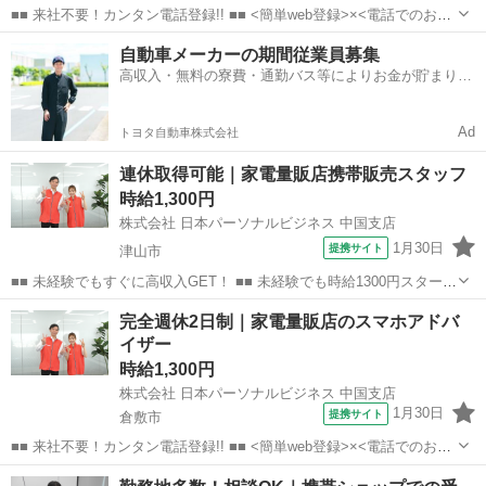
■■ 来社不要！カンタン電話登録!! ■■ <簡単web登録>×<電話でのお仕
事紹介> で、来社なくお仕事探しが可能です♪ 基本情報を入力したら
岡山
岡山市
店長
自動車メーカーの期間従業員募集
電話で希望を伝えるだけでOK★ 営業、ラウンダー、事務のお仕事も
高収入・無料の寮費・通勤バス等によりお金が貯まりや
あります♪ ご希...
すい環境
Ad
トヨタ自動車株式会社
連休取得可能｜家電量販店携帯販売スタッフ
時給1,300円
株式会社 日本パーソナルビジネス 中国支店
1月30日
提携サイト
津山市
■■ 未経験でもすぐに高収入GET！ ■■ 未経験でも時給1300円スタート
なので、すぐに高収入!! 社員登用制度もあるので、ゆくゆくは社員に
岡山
津山市
店長
完全週休2日制｜家電量販店のスマホアドバ
なんてキャリアアップも目指せます!! ■■ 来社不要！カンタン電話登
イザー
録!! ■■...
時給1,300円
株式会社 日本パーソナルビジネス 中国支店
1月30日
提携サイト
倉敷市
■■ 来社不要！カンタン電話登録!! ■■ <簡単web登録>×<電話でのお仕
事紹介> で、来社なくお仕事探しが可能です♪ 基本情報を入力したら
岡山
倉敷市
店長