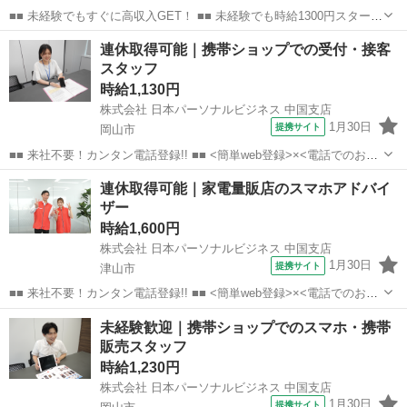
■■ 未経験でもすぐに高収入GET！ ■■ 未経験でも時給1300円スタート
なので、すぐに高収入!! 社員登用制度もあるので、ゆくゆくは社員に
岡山
津山市
店長
連休取得可能｜携帯ショップでの受付・接客
なんてキャリアアップも目指せます!! ■■ 来社不要！カンタン電話登
スタッフ
録!! ■■...
時給1,130円
株式会社 日本パーソナルビジネス 中国支店
1月30日
提携サイト
岡山市
■■ 来社不要！カンタン電話登録!! ■■ <簡単web登録>×<電話でのお仕
事紹介> で、来社なくお仕事探しが可能です♪ 基本情報を入力したら
岡山
岡山市
店長
連休取得可能｜家電量販店のスマホアドバイ
電話で希望を伝えるだけでOK★ 営業、ラウンダー、事務のお仕事も
ザー
あります♪ ご希...
時給1,600円
株式会社 日本パーソナルビジネス 中国支店
1月30日
提携サイト
津山市
■■ 来社不要！カンタン電話登録!! ■■ <簡単web登録>×<電話でのお仕
事紹介> で、来社なくお仕事探しが可能です♪ 基本情報を入力したら
岡山
津山市
店長
未経験歓迎｜携帯ショップでのスマホ・携帯
電話で希望を伝えるだけでOK★ 営業、ラウンダー、事務のお仕事も
販売スタッフ
あります♪ ご希...
時給1,230円
株式会社 日本パーソナルビジネス 中国支店
1月30日
提携サイト