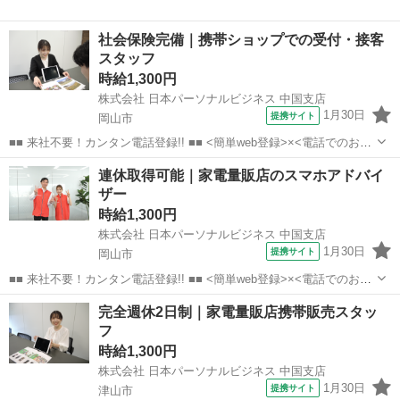
社会保険完備｜携帯ショップでの受付・接客
スタッフ
時給1,300円
株式会社 日本パーソナルビジネス 中国支店
1月30日
提携サイト
岡山市
■■ 来社不要！カンタン電話登録!! ■■ <簡単web登録>×<電話でのお仕
事紹介> で、来社なくお仕事探しが可能です♪ 基本情報を入力したら
岡山
岡山市
店長
連休取得可能｜家電量販店のスマホアドバイ
電話で希望を伝えるだけでOK★ 営業、ラウンダー、事務のお仕事も
ザー
あります♪ ご希...
時給1,300円
株式会社 日本パーソナルビジネス 中国支店
1月30日
提携サイト
岡山市
■■ 来社不要！カンタン電話登録!! ■■ <簡単web登録>×<電話でのお仕
事紹介> で、来社なくお仕事探しが可能です♪ 基本情報を入力したら
岡山
岡山市
店長
完全週休2日制｜家電量販店携帯販売スタッ
電話で希望を伝えるだけでOK★ 営業、ラウンダー、事務のお仕事も
フ
あります♪ ご希...
時給1,300円
株式会社 日本パーソナルビジネス 中国支店
1月30日
提携サイト
津山市