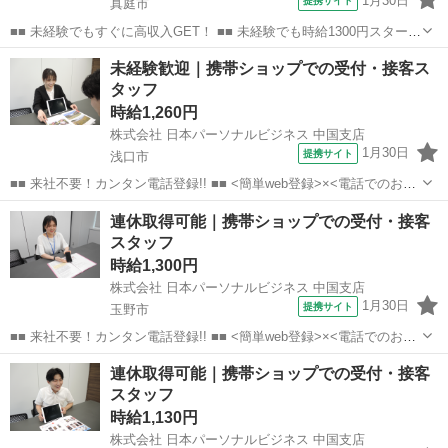
1月30日
提携サイト
真庭市
■■ 未経験でもすぐに高収入GET！ ■■ 未経験でも時給1300円スタート
なので、すぐに高収入!! 社員登用制度もあるので、ゆくゆくは社員に
岡山
真庭市
店長
未経験歓迎｜携帯ショップでの受付・接客ス
なんてキャリアアップも目指せます!! ■■ 来社不要！カンタン電話登
タッフ
録!! ■■...
時給1,260円
株式会社 日本パーソナルビジネス 中国支店
1月30日
提携サイト
浅口市
■■ 来社不要！カンタン電話登録!! ■■ <簡単web登録>×<電話でのお仕
事紹介> で、来社なくお仕事探しが可能です♪ 基本情報を入力したら
岡山
浅口市
店長
連休取得可能｜携帯ショップでの受付・接客
電話で希望を伝えるだけでOK★ 営業、ラウンダー、事務のお仕事も
スタッフ
あります♪ ご希...
時給1,300円
株式会社 日本パーソナルビジネス 中国支店
1月30日
提携サイト
玉野市
■■ 来社不要！カンタン電話登録!! ■■ <簡単web登録>×<電話でのお仕
事紹介> で、来社なくお仕事探しが可能です♪ 基本情報を入力したら
岡山
玉野市
店長
連休取得可能｜携帯ショップでの受付・接客
電話で希望を伝えるだけでOK★ 営業、ラウンダー、事務のお仕事も
スタッフ
あります♪ ご希...
時給1,130円
株式会社 日本パーソナルビジネス 中国支店