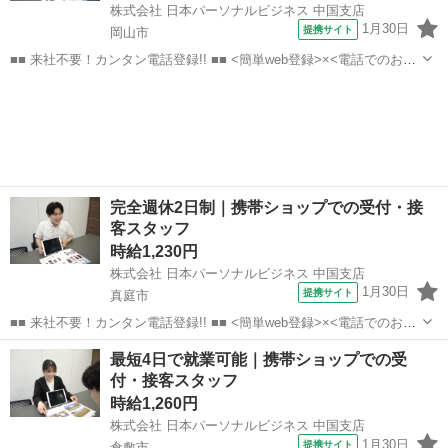
株式会社 日本パーソナルビジネス 中国支店
1月30日
提携サイト
岡山市
■■ 来社不要！カンタン電話登録!! ■■ <簡単web登録>×<電話でのお仕
事紹介> で、来社なくお仕事探しが可能です♪ 基本情報を入力したら
岡山
岡山市
店長
電話で希望を伝えるだけでOK★ 営業、ラウンダー、事務のお仕事も
あります♪ ご希...
完全週休2日制｜携帯ショップでの受付・接
客スタッフ
時給1,230円
株式会社 日本パーソナルビジネス 中国支店
1月30日
提携サイト
真庭市
■■ 来社不要！カンタン電話登録!! ■■ <簡単web登録>×<電話でのお仕
事紹介> で、来社なくお仕事探しが可能です♪ 基本情報を入力したら
岡山
真庭市
店長
最短4日で就業可能｜携帯ショップでの受
電話で希望を伝えるだけでOK★ 営業、ラウンダー、事務のお仕事も
付・接客スタッフ
あります♪ ご希...
時給1,260円
株式会社 日本パーソナルビジネス 中国支店
1月30日
提携サイト
倉敷市