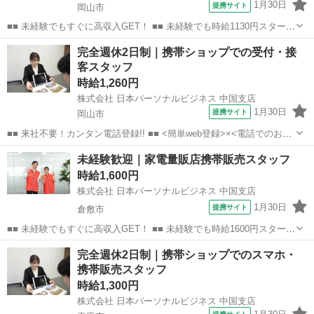
1月30日
提携サイト
岡山市
■■ 未経験でもすぐに高収入GET！ ■■ 未経験でも時給1130円スタート
なので、すぐに高収入!! 社員登用制度もあるので、ゆくゆくは社員に
岡山
岡山市
店長
完全週休2日制｜携帯ショップでの受付・接
なんてキャリアアップも目指せます!! ■■ 来社不要！カンタン電話登
客スタッフ
録!! ■■...
時給1,260円
株式会社 日本パーソナルビジネス 中国支店
1月30日
提携サイト
岡山市
■■ 来社不要！カンタン電話登録!! ■■ <簡単web登録>×<電話でのお仕
事紹介> で、来社なくお仕事探しが可能です♪ 基本情報を入力したら
岡山
岡山市
店長
未経験歓迎｜家電量販店携帯販売スタッフ
電話で希望を伝えるだけでOK★ 営業、ラウンダー、事務のお仕事も
時給1,600円
あります♪ ご希...
株式会社 日本パーソナルビジネス 中国支店
1月30日
提携サイト
倉敷市
■■ 未経験でもすぐに高収入GET！ ■■ 未経験でも時給1600円スタート
なので、すぐに高収入!! 社員登用制度もあるので、ゆくゆくは社員に
岡山
倉敷市
店長
完全週休2日制｜携帯ショップでのスマホ・
なんてキャリアアップも目指せます!! ■■ 来社不要！カンタン電話登
携帯販売スタッフ
録!! ■■...
時給1,300円
株式会社 日本パーソナルビジネス 中国支店