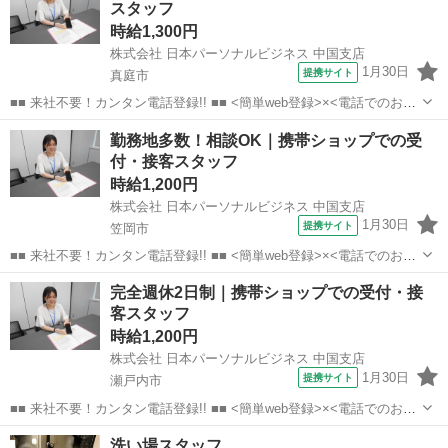
スタッフ
時給1,300円
株式会社 日本パーソナルビジネス 中国支店
1月30日
提携サイト
真庭市
■■ 来社不要！カンタン電話登録!! ■■ <簡単web登録>×<電話でのお仕
事紹介> で、来社なくお仕事探しが可能です♪ 基本情報を入力したら
岡山
真庭市
店長
勤務地多数！相談OK｜携帯ショップでの受
電話で希望を伝えるだけでOK★ 営業、ラウンダー、事務のお仕事も
付・接客スタッフ
あります♪ ご希...
時給1,200円
株式会社 日本パーソナルビジネス 中国支店
1月30日
提携サイト
笠岡市
■■ 来社不要！カンタン電話登録!! ■■ <簡単web登録>×<電話でのお仕
事紹介> で、来社なくお仕事探しが可能です♪ 基本情報を入力したら
岡山
笠岡市
店長
完全週休2日制｜携帯ショップでの受付・接
電話で希望を伝えるだけでOK★ 営業、ラウンダー、事務のお仕事も
客スタッフ
あります♪ ご希...
時給1,200円
株式会社 日本パーソナルビジネス 中国支店
1月30日
提携サイト
瀬戸内市
■■ 来社不要！カンタン電話登録!! ■■ <簡単web登録>×<電話でのお仕
事紹介> で、来社なくお仕事探しが可能です♪ 基本情報を入力したら
岡山
瀬戸内市
店長
洗い場スタッフ