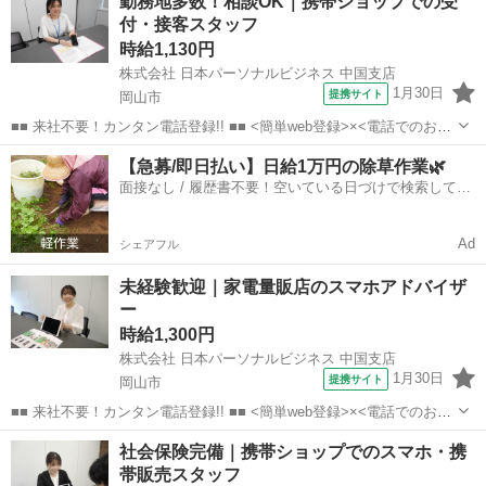
勤務地多数！相談OK｜携帯ショップでの受
電話で希望を伝えるだけでOK★ 営業、ラウンダー、事務のお仕事も
付・接客スタッフ
あります♪ ご希...
時給1,130円
株式会社 日本パーソナルビジネス 中国支店
1月30日
提携サイト
岡山市
■■ 来社不要！カンタン電話登録!! ■■ <簡単web登録>×<電話でのお仕
事紹介> で、来社なくお仕事探しが可能です♪ 基本情報を入力したら
岡山
岡山市
店長
【急募/即日払い】日給1万円の除草作業🌿
電話で希望を伝えるだけでOK★ 営業、ラウンダー、事務のお仕事も
面接なし / 履歴書不要！空いている日づけで検索して即
あります♪ ご希...
日はたらける✨
Ad
シェアフル
未経験歓迎｜家電量販店のスマホアドバイザ
ー
時給1,300円
株式会社 日本パーソナルビジネス 中国支店
1月30日
提携サイト
岡山市
■■ 来社不要！カンタン電話登録!! ■■ <簡単web登録>×<電話でのお仕
事紹介> で、来社なくお仕事探しが可能です♪ 基本情報を入力したら
岡山
岡山市
店長
社会保険完備｜携帯ショップでのスマホ・携
電話で希望を伝えるだけでOK★ 営業、ラウンダー、事務のお仕事も
帯販売スタッフ
あります♪ ご希...