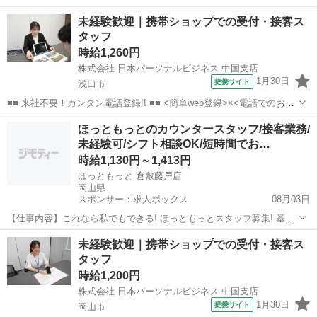
なので、すぐに高収入!! 社員登用制度もあるので、ゆくゆくは社員に
岡山
岡山市
店長
未経験歓迎｜携帯ショップでの受付・接客ス
なんてキャリアアップも目指せます!! ■■ 来社不要！カンタン電話登
タッフ
録!! ■■...
時給1,260円
株式会社 日本パーソナルビジネス 中国支店
1月30日
提携サイト
浅口市
■■ 来社不要！カンタン電話登録!! ■■ <簡単web登録>×<電話でのお仕
事紹介> で、来社なくお仕事探しが可能です♪ 基本情報を入力したら
岡山
浅口市
店長
ほっともっとのカウンタースタッフ/接客業務/
電話で希望を伝えるだけでOK★ 営業、ラウンダー、事務のお仕事も
未経験可/シフト相談OK/短時間でお…
あります♪ ご希...
時給1,130円～1,413円
ほっともっと 倉敷藤戸店
岡山県
スポンサー：求人ボックス
08月03日
【仕事内容】これなら私でもできる! ほっともっとスタッフ募集! 基本
業務は… カウンターで注文を受ける 調理スタッフに伝える お客様に
アルバイト・パート
未経験歓迎｜携帯ショップでの受付・接客ス
お渡しする 覚えやすさには自信あり 初めての方でも安心して働けま
タッフ
す! 働きたい時間を選べる 適度...
時給1,200円
株式会社 日本パーソナルビジネス 中国支店
1月30日
提携サイト
岡山市