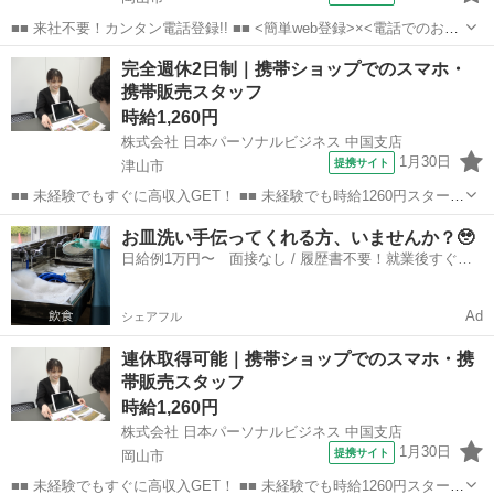
■■ 来社不要！カンタン電話登録!! ■■ <簡単web登録>×<電話でのお仕
事紹介> で、来社なくお仕事探しが可能です♪ 基本情報を入力したら
岡山
岡山市
店長
完全週休2日制｜携帯ショップでのスマホ・
電話で希望を伝えるだけでOK★ 営業、ラウンダー、事務のお仕事も
携帯販売スタッフ
あります♪ ご希...
時給1,260円
株式会社 日本パーソナルビジネス 中国支店
1月30日
提携サイト
津山市
■■ 未経験でもすぐに高収入GET！ ■■ 未経験でも時給1260円スタート
なので、すぐに高収入!! 社員登用制度もあるので、ゆくゆくは社員に
岡山
津山市
店長
お皿洗い手伝ってくれる方、いませんか？🥹
なんてキャリアアップも目指せます!! ■■ 来社不要！カンタン電話登
日給例1万円〜 面接なし / 履歴書不要！就業後すぐに
録!! ■■...
お給料がもらえる✨
Ad
シェアフル
連休取得可能｜携帯ショップでのスマホ・携
帯販売スタッフ
時給1,260円
株式会社 日本パーソナルビジネス 中国支店
1月30日
提携サイト
岡山市
■■ 未経験でもすぐに高収入GET！ ■■ 未経験でも時給1260円スタート