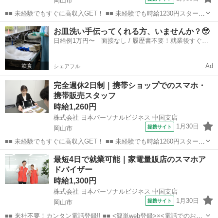
岡山市
■■ 未経験でもすぐに高収入GET！ ■■ 未経験でも時給1230円スタート
なので、すぐに高収入!! 社員登用制度もあるので、ゆくゆくは社員に
岡山
岡山市
店長
お皿洗い手伝ってくれる方、いませんか？🥹
なんてキャリアアップも目指せます!! ■■ 来社不要！カンタン電話登
日給例1万円〜 面接なし / 履歴書不要！就業後すぐに
録!! ■■...
お給料がもらえる✨
Ad
シェアフル
完全週休2日制｜携帯ショップでのスマホ・
携帯販売スタッフ
時給1,260円
株式会社 日本パーソナルビジネス 中国支店
1月30日
提携サイト
岡山市
■■ 未経験でもすぐに高収入GET！ ■■ 未経験でも時給1260円スタート
なので、すぐに高収入!! 社員登用制度もあるので、ゆくゆくは社員に
岡山
岡山市
店長
最短4日で就業可能｜家電量販店のスマホア
なんてキャリアアップも目指せます!! ■■ 来社不要！カンタン電話登
ドバイザー
録!! ■■...
時給1,300円
株式会社 日本パーソナルビジネス 中国支店
1月30日
提携サイト
岡山市
■■ 来社不要！カンタン電話登録!! ■■ <簡単web登録>×<電話でのお仕