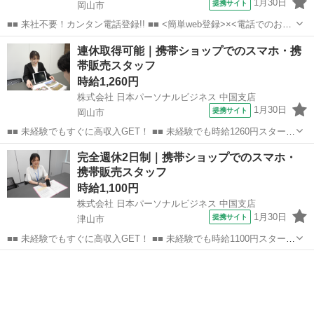
1月30日
提携サイト
岡山市
■■ 来社不要！カンタン電話登録!! ■■ <簡単web登録>×<電話でのお仕
事紹介> で、来社なくお仕事探しが可能です♪ 基本情報を入力したら
岡山
岡山市
店長
連休取得可能｜携帯ショップでのスマホ・携
電話で希望を伝えるだけでOK★ 営業、ラウンダー、事務のお仕事も
帯販売スタッフ
あります♪ ご希...
時給1,260円
株式会社 日本パーソナルビジネス 中国支店
1月30日
提携サイト
岡山市
■■ 未経験でもすぐに高収入GET！ ■■ 未経験でも時給1260円スタート
なので、すぐに高収入!! 社員登用制度もあるので、ゆくゆくは社員に
岡山
岡山市
店長
完全週休2日制｜携帯ショップでのスマホ・
なんてキャリアアップも目指せます!! ■■ 来社不要！カンタン電話登
携帯販売スタッフ
録!! ■■...
時給1,100円
株式会社 日本パーソナルビジネス 中国支店
1月30日
提携サイト
津山市
■■ 未経験でもすぐに高収入GET！ ■■ 未経験でも時給1100円スタート
なので、すぐに高収入!! 社員登用制度もあるので、ゆくゆくは社員に
岡山
津山市
店長
なんてキャリアアップも目指せます!! ■■ 来社不要！カンタン電話登
録!! ■■...