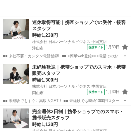
連休取得可能｜携帯ショップでの受付・接客
スタッフ
時給1,230円
株式会社 日本パーソナルビジネス 中国支店
1月30日
提携サイト
津山市
■■ 来社不要！カンタン電話登録!! ■■ <簡単web登録>×<電話でのお仕
事紹介> で、来社なくお仕事探しが可能です♪ 基本情報を入力したら
岡山
津山市
店長
未経験歓迎｜携帯ショップでのスマホ・携帯
電話で希望を伝えるだけでOK★ 営業、ラウンダー、事務のお仕事も
販売スタッフ
あります♪ ご希...
時給1,300円
株式会社 日本パーソナルビジネス 中国支店
1月30日
提携サイト
岡山市
■■ 未経験でもすぐに高収入GET！ ■■ 未経験でも時給1300円スタート
なので、すぐに高収入!! 社員登用制度もあるので、ゆくゆくは社員に
岡山
岡山市
店長
完全週休2日制｜携帯ショップでのスマホ・
なんてキャリアアップも目指せます!! ■■ 来社不要！カンタン電話登
携帯販売スタッフ
録!! ■■...
時給1,130円
株式会社 日本パーソナルビジネス 中国支店