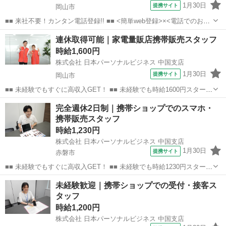
1月30日
提携サイト
岡山市
■■ 来社不要！カンタン電話登録!! ■■ <簡単web登録>×<電話でのお仕
事紹介> で、来社なくお仕事探しが可能です♪ 基本情報を入力したら
岡山
岡山市
店長
連休取得可能｜家電量販店携帯販売スタッフ
電話で希望を伝えるだけでOK★ 営業、ラウンダー、事務のお仕事も
時給1,600円
あります♪ ご希...
株式会社 日本パーソナルビジネス 中国支店
1月30日
提携サイト
岡山市
■■ 未経験でもすぐに高収入GET！ ■■ 未経験でも時給1600円スタート
なので、すぐに高収入!! 社員登用制度もあるので、ゆくゆくは社員に
岡山
岡山市
店長
完全週休2日制｜携帯ショップでのスマホ・
なんてキャリアアップも目指せます!! ■■ 来社不要！カンタン電話登
携帯販売スタッフ
録!! ■■...
時給1,230円
株式会社 日本パーソナルビジネス 中国支店
1月30日
提携サイト
赤磐市
■■ 未経験でもすぐに高収入GET！ ■■ 未経験でも時給1230円スタート
なので、すぐに高収入!! 社員登用制度もあるので、ゆくゆくは社員に
岡山
赤磐市
店長
未経験歓迎｜携帯ショップでの受付・接客ス
なんてキャリアアップも目指せます!! ■■ 来社不要！カンタン電話登
タッフ
録!! ■■...
時給1,200円
株式会社 日本パーソナルビジネス 中国支店