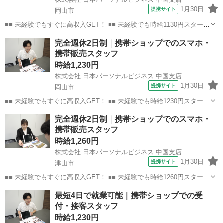
1月30日
提携サイト
岡山市
■■ 未経験でもすぐに高収入GET！ ■■ 未経験でも時給1130円スタート
なので、すぐに高収入!! 社員登用制度もあるので、ゆくゆくは社員に
岡山
岡山市
店長
完全週休2日制｜携帯ショップでのスマホ・
なんてキャリアアップも目指せます!! ■■ 来社不要！カンタン電話登
携帯販売スタッフ
録!! ■■...
時給1,230円
株式会社 日本パーソナルビジネス 中国支店
1月30日
提携サイト
岡山市
■■ 未経験でもすぐに高収入GET！ ■■ 未経験でも時給1230円スタート
なので、すぐに高収入!! 社員登用制度もあるので、ゆくゆくは社員に
岡山
岡山市
店長
完全週休2日制｜携帯ショップでのスマホ・
なんてキャリアアップも目指せます!! ■■ 来社不要！カンタン電話登
携帯販売スタッフ
録!! ■■...
時給1,260円
株式会社 日本パーソナルビジネス 中国支店
1月30日
提携サイト
津山市
■■ 未経験でもすぐに高収入GET！ ■■ 未経験でも時給1260円スタート
なので、すぐに高収入!! 社員登用制度もあるので、ゆくゆくは社員に
岡山
津山市
店長
最短4日で就業可能｜携帯ショップでの受
なんてキャリアアップも目指せます!! ■■ 来社不要！カンタン電話登
付・接客スタッフ
録!! ■■...
時給1,230円