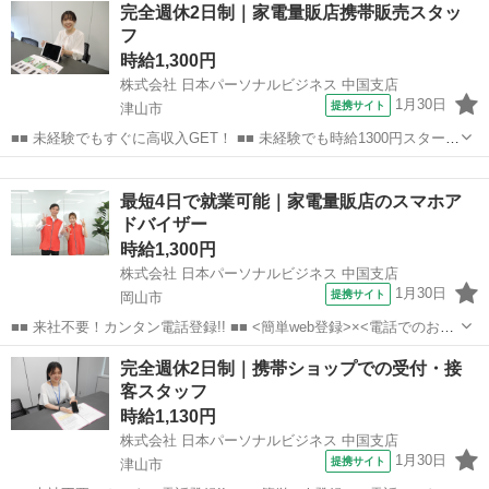
岡山
岡山市
店長
完全週休2日制｜家電量販店携帯販売スタッ
なんてキャリアアップも目指せます!! ■■ 来社不要！カンタン電話登
フ
録!! ■■...
時給1,300円
株式会社 日本パーソナルビジネス 中国支店
1月30日
提携サイト
津山市
■■ 未経験でもすぐに高収入GET！ ■■ 未経験でも時給1300円スタート
なので、すぐに高収入!! 社員登用制度もあるので、ゆくゆくは社員に
岡山
津山市
店長
なんてキャリアアップも目指せます!! ■■ 来社不要！カンタン電話登
最短4日で就業可能｜家電量販店のスマホア
録!! ■■...
ドバイザー
時給1,300円
株式会社 日本パーソナルビジネス 中国支店
1月30日
提携サイト
岡山市
■■ 来社不要！カンタン電話登録!! ■■ <簡単web登録>×<電話でのお仕
事紹介> で、来社なくお仕事探しが可能です♪ 基本情報を入力したら
岡山
岡山市
店長
完全週休2日制｜携帯ショップでの受付・接
電話で希望を伝えるだけでOK★ 営業、ラウンダー、事務のお仕事も
客スタッフ
あります♪ ご希...
時給1,130円
株式会社 日本パーソナルビジネス 中国支店
1月30日
提携サイト
津山市