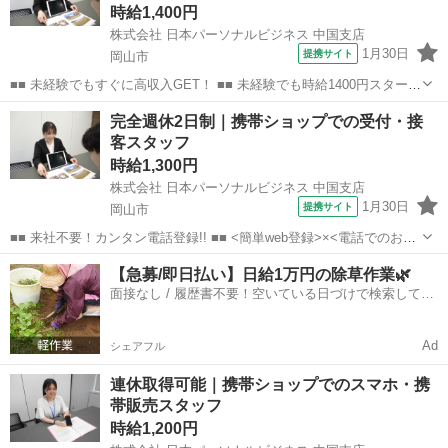
時給1,400円
株式会社 日本パーソナルビジネス 中国支店
1月30日
提携サイト
岡山市
■■ 未経験でもすぐに高収入GET！ ■■ 未経験でも時給1400円スタート
なので、すぐに高収入!! 社員登用制度もあるので、ゆくゆくは社員に
岡山
岡山市
店長
完全週休2日制｜携帯ショップでの受付・接
なんてキャリアアップも目指せます!! ■■ 来社不要！カンタン電話登
客スタッフ
録!! ■■...
時給1,300円
株式会社 日本パーソナルビジネス 中国支店
1月30日
提携サイト
岡山市
■■ 来社不要！カンタン電話登録!! ■■ <簡単web登録>×<電話でのお仕
事紹介> で、来社なくお仕事探しが可能です♪ 基本情報を入力したら
岡山
岡山市
店長
【急募/即日払い】日給1万円の除草作業🌿
電話で希望を伝えるだけでOK★ 営業、ラウンダー、事務のお仕事も
面接なし / 履歴書不要！空いている日づけで検索して即
あります♪ ご希...
日はたらける✨
Ad
シェアフル
連休取得可能｜携帯ショップでのスマホ・携
帯販売スタッフ
時給1,200円