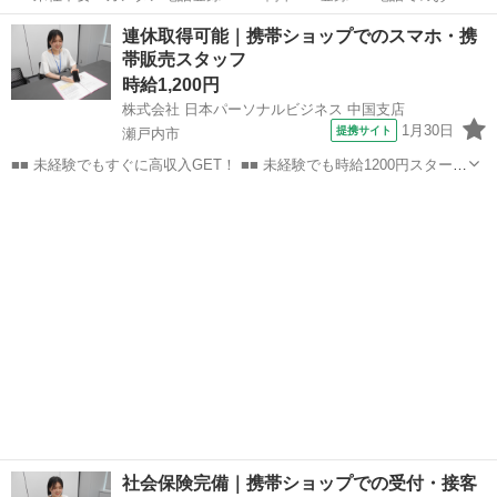
事紹介> で、来社なくお仕事探しが可能です♪ 基本情報を入力したら
岡山
岡山市
店長
連休取得可能｜携帯ショップでのスマホ・携
電話で希望を伝えるだけでOK★ 営業、ラウンダー、事務のお仕事も
帯販売スタッフ
あります♪ ご希...
時給1,200円
株式会社 日本パーソナルビジネス 中国支店
1月30日
提携サイト
瀬戸内市
■■ 未経験でもすぐに高収入GET！ ■■ 未経験でも時給1200円スタート
なので、すぐに高収入!! 社員登用制度もあるので、ゆくゆくは社員に
岡山
瀬戸内市
店長
なんてキャリアアップも目指せます!! ■■ 来社不要！カンタン電話登
録!! ■■...
社会保険完備｜携帯ショップでの受付・接客