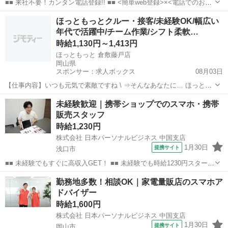
■■ 来社不要！カンタン電話登録!! ■■ <簡単web登録>×<電話でのお仕
事紹介> で、来社なくお仕事探しが可能です♪ 基本情報を入力したら
岡山
津山市
店長
ほっともっとクルー・接客/未経験OK/幅広い
電話で希望を伝えるだけでOK★ 営業、ラウンダー、事務のお仕事も
年代で活躍中/チーム作業/シフト柔軟…
あります♪ ご希...
時給1,130円～1,413円
ほっともっと 倉敷藤戸店
岡山県
スポンサー：求人ボックス
08月03日
【仕事内容】いつも元気で素敵ですね \ ⇒そんなあなたに… ほっとも
っと”クルーがピッタリ! 初心者OK 先輩クルーが丁寧に教えます さら
アルバイト・パート
未経験歓迎｜携帯ショップでのスマホ・携帯
に動画マニュアルがわかりやすい! 勤務日にはほっともっとの美味しい
販売スタッフ
お弁当が半額で お誕生日プ...
時給1,230円
株式会社 日本パーソナルビジネス 中国支店
1月30日
提携サイト
浅口市
■■ 未経験でもすぐに高収入GET！ ■■ 未経験でも時給1230円スタート
なので、すぐに高収入!! 社員登用制度もあるので、ゆくゆくは社員に
岡山
浅口市
店長
勤務地多数！相談OK｜家電量販店のスマホア
なんてキャリアアップも目指せます!! ■■ 来社不要！カンタン電話登
ドバイザー
録!! ■■...
時給1,600円
株式会社 日本パーソナルビジネス 中国支店
1月30日
提携サイト
岡山市