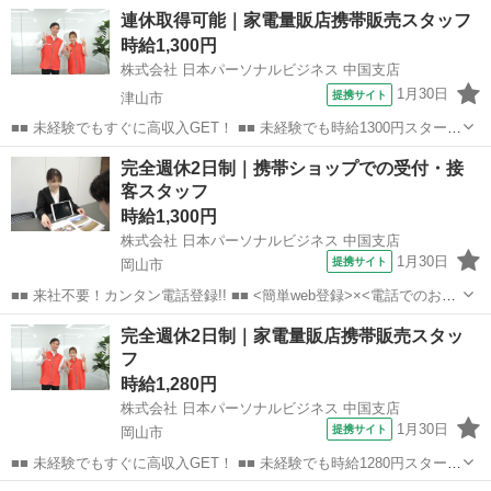
連休取得可能｜家電量販店携帯販売スタッフ
時給1,300円
株式会社 日本パーソナルビジネス 中国支店
1月30日
提携サイト
津山市
■■ 未経験でもすぐに高収入GET！ ■■ 未経験でも時給1300円スタート
なので、すぐに高収入!! 社員登用制度もあるので、ゆくゆくは社員に
岡山
津山市
店長
完全週休2日制｜携帯ショップでの受付・接
なんてキャリアアップも目指せます!! ■■ 来社不要！カンタン電話登
客スタッフ
録!! ■■...
時給1,300円
株式会社 日本パーソナルビジネス 中国支店
1月30日
提携サイト
岡山市
■■ 来社不要！カンタン電話登録!! ■■ <簡単web登録>×<電話でのお仕
事紹介> で、来社なくお仕事探しが可能です♪ 基本情報を入力したら
岡山
岡山市
店長
完全週休2日制｜家電量販店携帯販売スタッ
電話で希望を伝えるだけでOK★ 営業、ラウンダー、事務のお仕事も
フ
あります♪ ご希...
時給1,280円
株式会社 日本パーソナルビジネス 中国支店
1月30日
提携サイト
岡山市
■■ 未経験でもすぐに高収入GET！ ■■ 未経験でも時給1280円スタート
なので、すぐに高収入!! 社員登用制度もあるので、ゆくゆくは社員に