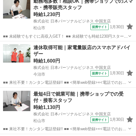
勤務地多数！相談OK｜携帯ショップでのスマ
なんてキャリアアップも目指せます!! ■■ 来社不要！カンタン電話登
ホ・携帯販売スタッフ
録!! ■■...
時給1,230円
株式会社 日本パーソナルビジネス 中国支店
1月30日
提携サイト
松山市
■■ 未経験でもすぐに高収入GET！ ■■ 未経験でも時給1230円スタート
なので、すぐに高収入!! 社員登用制度もあるので、ゆくゆくは社員に
愛媛
松山市
店長
連休取得可能｜家電量販店のスマホアドバイ
なんてキャリアアップも目指せます!! ■■ 来社不要！カンタン電話登
ザー
録!! ■■...
時給1,600円
株式会社 日本パーソナルビジネス 中国支店
1月30日
提携サイト
今治市
■■ 来社不要！カンタン電話登録!! ■■ <簡単web登録>×<電話でのお仕
事紹介> で、来社なくお仕事探しが可能です♪ 基本情報を入力したら
愛媛
今治市
店長
最短4日で就業可能｜携帯ショップでの受
電話で希望を伝えるだけでOK★ 営業、ラウンダー、事務のお仕事も
付・接客スタッフ
あります♪ ご希...
時給1,130円
株式会社 日本パーソナルビジネス 中国支店
1月30日
提携サイト
松山市
■■ 来社不要！カンタン電話登録!! ■■ <簡単web登録>×<電話でのお仕
事紹介> で、来社なくお仕事探しが可能です♪ 基本情報を入力したら