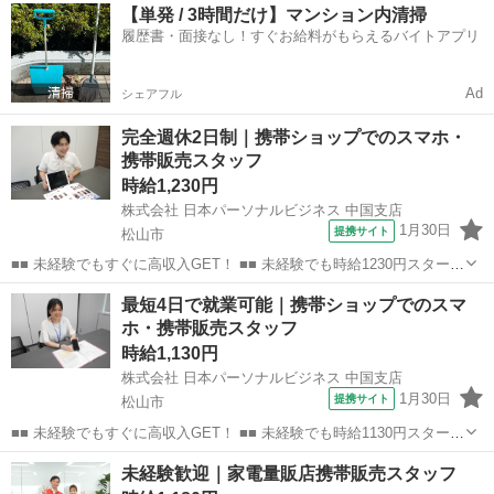
愛媛
松山市
店長
【単発 / 3時間だけ】マンション内清掃
電話で希望を伝えるだけでOK★ 営業、ラウンダー、事務のお仕事も
履歴書・面接なし！すぐお給料がもらえるバイトアプリ
あります♪ ご希...
Ad
シェアフル
完全週休2日制｜携帯ショップでのスマホ・
携帯販売スタッフ
時給1,230円
株式会社 日本パーソナルビジネス 中国支店
1月30日
提携サイト
松山市
■■ 未経験でもすぐに高収入GET！ ■■ 未経験でも時給1230円スタート
なので、すぐに高収入!! 社員登用制度もあるので、ゆくゆくは社員に
愛媛
松山市
店長
最短4日で就業可能｜携帯ショップでのスマ
なんてキャリアアップも目指せます!! ■■ 来社不要！カンタン電話登
ホ・携帯販売スタッフ
録!! ■■...
時給1,130円
株式会社 日本パーソナルビジネス 中国支店
1月30日
提携サイト
松山市
■■ 未経験でもすぐに高収入GET！ ■■ 未経験でも時給1130円スタート
なので、すぐに高収入!! 社員登用制度もあるので、ゆくゆくは社員に
愛媛
松山市
店長
未経験歓迎｜家電量販店携帯販売スタッフ
なんてキャリアアップも目指せます!! ■■ 来社不要！カンタン電話登