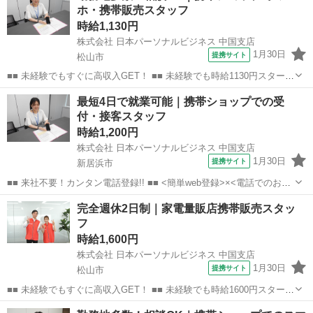
ホ・携帯販売スタッフ
時給1,130円
株式会社 日本パーソナルビジネス 中国支店
1月30日
提携サイト
松山市
■■ 未経験でもすぐに高収入GET！ ■■ 未経験でも時給1130円スタート
なので、すぐに高収入!! 社員登用制度もあるので、ゆくゆくは社員に
愛媛
松山市
店長
最短4日で就業可能｜携帯ショップでの受
なんてキャリアアップも目指せます!! ■■ 来社不要！カンタン電話登
付・接客スタッフ
録!! ■■...
時給1,200円
株式会社 日本パーソナルビジネス 中国支店
1月30日
提携サイト
新居浜市
■■ 来社不要！カンタン電話登録!! ■■ <簡単web登録>×<電話でのお仕
事紹介> で、来社なくお仕事探しが可能です♪ 基本情報を入力したら
愛媛
新居浜市
店長
完全週休2日制｜家電量販店携帯販売スタッ
電話で希望を伝えるだけでOK★ 営業、ラウンダー、事務のお仕事も
フ
あります♪ ご希...
時給1,600円
株式会社 日本パーソナルビジネス 中国支店
1月30日
提携サイト
松山市
■■ 未経験でもすぐに高収入GET！ ■■ 未経験でも時給1600円スタート
なので、すぐに高収入!! 社員登用制度もあるので、ゆくゆくは社員に
愛媛
松山市
店長