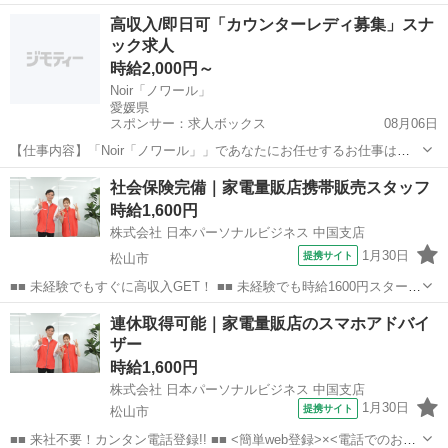
なので、すぐに高収入!! 社員登用制度もあるので、ゆくゆくは社員に
愛媛
松山市
店長
高収入/即日可「カウンターレディ募集」スナ
なんてキャリアアップも目指せます!! ■■ 来社不要！カンタン電話登
ック求人
録!! ■■...
時給2,000円～
Noir「ノワール」
愛媛県
スポンサー：求人ボックス
08月06日
【仕事内容】「Noir「ノワール」」であなたにお任せするお仕事はこ
ちら まずはお客様に笑顔でご挨拶 簡単なお酒を作ってお渡し 一緒に
アルバイト・パート
社会保険完備｜家電量販店携帯販売スタッフ
楽しくおしゃべり 最後もにっこり笑ってお送り 難しいことはひとつも
時給1,600円
ありませんので未経験者さんもご安...
株式会社 日本パーソナルビジネス 中国支店
1月30日
提携サイト
松山市
■■ 未経験でもすぐに高収入GET！ ■■ 未経験でも時給1600円スタート
なので、すぐに高収入!! 社員登用制度もあるので、ゆくゆくは社員に
愛媛
松山市
店長
連休取得可能｜家電量販店のスマホアドバイ
なんてキャリアアップも目指せます!! ■■ 来社不要！カンタン電話登
ザー
録!! ■■...
時給1,600円
株式会社 日本パーソナルビジネス 中国支店
1月30日
提携サイト
松山市
■■ 来社不要！カンタン電話登録!! ■■ <簡単web登録>×<電話でのお仕