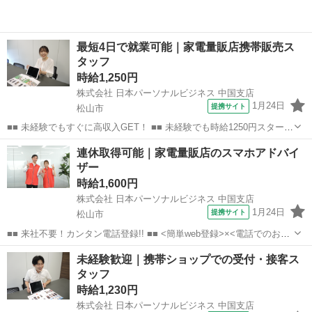
最短4日で就業可能｜家電量販店携帯販売ス
タッフ
時給1,250円
株式会社 日本パーソナルビジネス 中国支店
1月24日
提携サイト
松山市
■■ 未経験でもすぐに高収入GET！ ■■ 未経験でも時給1250円スタート
なので、すぐに高収入!! 社員登用制度もあるので、ゆくゆくは社員に
愛媛
松山市
店長
連休取得可能｜家電量販店のスマホアドバイ
なんてキャリアアップも目指せます!! ■■ 来社不要！カンタン電話登
ザー
録!! ■■...
時給1,600円
株式会社 日本パーソナルビジネス 中国支店
1月24日
提携サイト
松山市
■■ 来社不要！カンタン電話登録!! ■■ <簡単web登録>×<電話でのお仕
事紹介> で、来社なくお仕事探しが可能です♪ 基本情報を入力したら
愛媛
松山市
店長
未経験歓迎｜携帯ショップでの受付・接客ス
電話で希望を伝えるだけでOK★ 営業、ラウンダー、事務のお仕事も
タッフ
あります♪ ご希...
時給1,230円
株式会社 日本パーソナルビジネス 中国支店