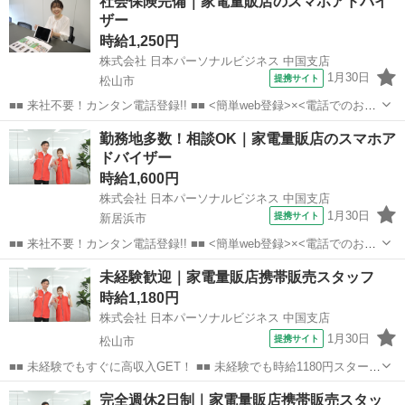
社会保険完備｜家電量販店のスマホアドバイ
ザー
時給1,250円
株式会社 日本パーソナルビジネス 中国支店
1月30日
提携サイト
松山市
■■ 来社不要！カンタン電話登録!! ■■ <簡単web登録>×<電話でのお仕
事紹介> で、来社なくお仕事探しが可能です♪ 基本情報を入力したら
愛媛
松山市
店長
勤務地多数！相談OK｜家電量販店のスマホア
電話で希望を伝えるだけでOK★ 営業、ラウンダー、事務のお仕事も
ドバイザー
あります♪ ご希...
時給1,600円
株式会社 日本パーソナルビジネス 中国支店
1月30日
提携サイト
新居浜市
■■ 来社不要！カンタン電話登録!! ■■ <簡単web登録>×<電話でのお仕
事紹介> で、来社なくお仕事探しが可能です♪ 基本情報を入力したら
愛媛
新居浜市
店長
未経験歓迎｜家電量販店携帯販売スタッフ
電話で希望を伝えるだけでOK★ 営業、ラウンダー、事務のお仕事も
時給1,180円
あります♪ ご希...
株式会社 日本パーソナルビジネス 中国支店
1月30日
提携サイト
松山市
■■ 未経験でもすぐに高収入GET！ ■■ 未経験でも時給1180円スタート
なので、すぐに高収入!! 社員登用制度もあるので、ゆくゆくは社員に
愛媛
松山市
店長
完全週休2日制｜家電量販店携帯販売スタッ
なんてキャリアアップも目指せます!! ■■ 来社不要！カンタン電話登