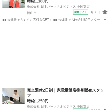
時給1,180円
録!! ■■...
株式会社 日本パーソナルビジネス 中国支店
1月30日
提携サイト
松山市
■■ 未経験でもすぐに高収入GET！ ■■ 未経験でも時給1180円スタート
なので、すぐに高収入!! 社員登用制度もあるので、ゆくゆくは社員に
愛媛
松山市
店長
なんてキャリアアップも目指せます!! ■■ 来社不要！カンタン電話登
録!! ■■...
完全週休2日制｜家電量販店携帯販売スタッ
フ
時給1,250円
株式会社 日本パーソナルビジネス 中国支店