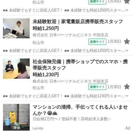
1月30日
提携サイト
松山市
■■ 未経験でもすぐに高収入GET！ ■■ 未経験でも時給1250円スタート
なので、すぐに高収入!! 社員登用制度もあるので、ゆくゆくは社員に
愛媛
松山市
店長
未経験歓迎｜家電量販店携帯販売スタッフ
なんてキャリアアップも目指せます!! ■■ 来社不要！カンタン電話登
時給1,250円
録!! ■■...
株式会社 日本パーソナルビジネス 中国支店
1月30日
提携サイト
松山市
■■ 未経験でもすぐに高収入GET！ ■■ 未経験でも時給1250円スタート
なので、すぐに高収入!! 社員登用制度もあるので、ゆくゆくは社員に
愛媛
松山市
店長
社会保険完備｜携帯ショップでのスマホ・携
なんてキャリアアップも目指せます!! ■■ 来社不要！カンタン電話登
帯販売スタッフ
録!! ■■...
時給1,230円
株式会社 日本パーソナルビジネス 中国支店
1月30日
提携サイト
松山市
■■ 未経験でもすぐに高収入GET！ ■■ 未経験でも時給1230円スタート
なので、すぐに高収入!! 社員登用制度もあるので、ゆくゆくは社員に
愛媛
松山市
店長
マンションの清掃、手伝ってくれる人いませ
なんてキャリアアップも目指せます!! ■■ 来社不要！カンタン電話登
んか？😭🙏
録!! ■■...
日給例1万円〜 / 登録不要！高時給求人多数✨
Ad
Lacotto