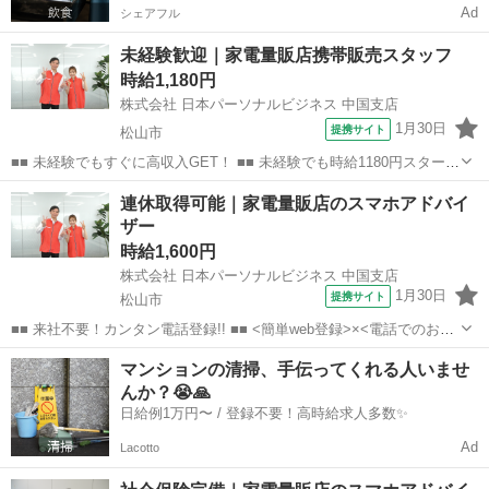
Ad
シェアフル
未経験歓迎｜家電量販店携帯販売スタッフ
時給1,180円
株式会社 日本パーソナルビジネス 中国支店
1月30日
提携サイト
松山市
■■ 未経験でもすぐに高収入GET！ ■■ 未経験でも時給1180円スタート
なので、すぐに高収入!! 社員登用制度もあるので、ゆくゆくは社員に
愛媛
松山市
店長
連休取得可能｜家電量販店のスマホアドバイ
なんてキャリアアップも目指せます!! ■■ 来社不要！カンタン電話登
ザー
録!! ■■...
時給1,600円
株式会社 日本パーソナルビジネス 中国支店
1月30日
提携サイト
松山市
■■ 来社不要！カンタン電話登録!! ■■ <簡単web登録>×<電話でのお仕
事紹介> で、来社なくお仕事探しが可能です♪ 基本情報を入力したら
愛媛
松山市
店長
マンションの清掃、手伝ってくれる人いませ
電話で希望を伝えるだけでOK★ 営業、ラウンダー、事務のお仕事も
んか？😭🙏
あります♪ ご希...
日給例1万円〜 / 登録不要！高時給求人多数✨
Ad
Lacotto