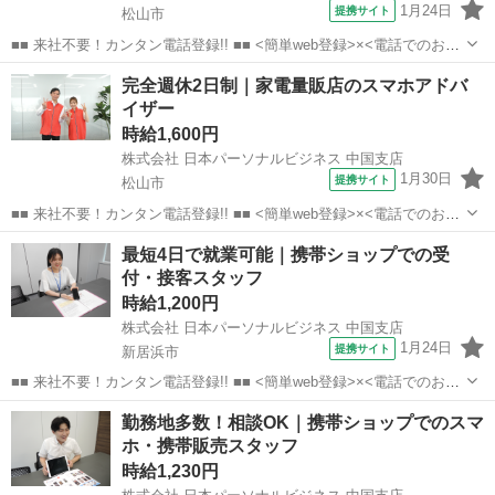
1月24日
提携サイト
松山市
■■ 来社不要！カンタン電話登録!! ■■ <簡単web登録>×<電話でのお仕
事紹介> で、来社なくお仕事探しが可能です♪ 基本情報を入力したら
愛媛
松山市
店長
完全週休2日制｜家電量販店のスマホアドバ
電話で希望を伝えるだけでOK★ 営業、ラウンダー、事務のお仕事も
イザー
あります♪ ご希...
時給1,600円
株式会社 日本パーソナルビジネス 中国支店
1月30日
提携サイト
松山市
■■ 来社不要！カンタン電話登録!! ■■ <簡単web登録>×<電話でのお仕
事紹介> で、来社なくお仕事探しが可能です♪ 基本情報を入力したら
愛媛
松山市
店長
最短4日で就業可能｜携帯ショップでの受
電話で希望を伝えるだけでOK★ 営業、ラウンダー、事務のお仕事も
付・接客スタッフ
あります♪ ご希...
時給1,200円
株式会社 日本パーソナルビジネス 中国支店
1月24日
提携サイト
新居浜市
■■ 来社不要！カンタン電話登録!! ■■ <簡単web登録>×<電話でのお仕
事紹介> で、来社なくお仕事探しが可能です♪ 基本情報を入力したら
愛媛
新居浜市
店長
勤務地多数！相談OK｜携帯ショップでのスマ
電話で希望を伝えるだけでOK★ 営業、ラウンダー、事務のお仕事も
ホ・携帯販売スタッフ
あります♪ ご希...
時給1,230円