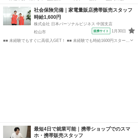
事紹介> で、来社なくお仕事探しが可能です♪ 基本情報を入力したら
愛媛
松山市
店長
社会保険完備｜家電量販店携帯販売スタッフ
電話で希望を伝えるだけでOK★ 営業、ラウンダー、事務のお仕事も
時給1,600円
あります♪ ご希...
株式会社 日本パーソナルビジネス 中国支店
1月30日
提携サイト
松山市
■■ 未経験でもすぐに高収入GET！ ■■ 未経験でも時給1600円スタート
なので、すぐに高収入!! 社員登用制度もあるので、ゆくゆくは社員に
愛媛
松山市
店長
なんてキャリアアップも目指せます!! ■■ 来社不要！カンタン電話登
録!! ■■...
最短4日で就業可能｜携帯ショップでのスマ
ホ・携帯販売スタッフ