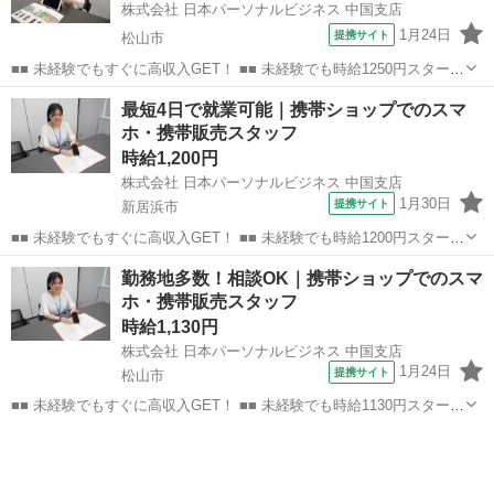
株式会社 日本パーソナルビジネス 中国支店
1月24日
提携サイト
松山市
■■ 未経験でもすぐに高収入GET！ ■■ 未経験でも時給1250円スタート
なので、すぐに高収入!! 社員登用制度もあるので、ゆくゆくは社員に
愛媛
松山市
店長
最短4日で就業可能｜携帯ショップでのスマ
なんてキャリアアップも目指せます!! ■■ 来社不要！カンタン電話登
ホ・携帯販売スタッフ
録!! ■■...
時給1,200円
株式会社 日本パーソナルビジネス 中国支店
1月30日
提携サイト
新居浜市
■■ 未経験でもすぐに高収入GET！ ■■ 未経験でも時給1200円スタート
なので、すぐに高収入!! 社員登用制度もあるので、ゆくゆくは社員に
愛媛
新居浜市
店長
勤務地多数！相談OK｜携帯ショップでのスマ
なんてキャリアアップも目指せます!! ■■ 来社不要！カンタン電話登
ホ・携帯販売スタッフ
録!! ■■...
時給1,130円
株式会社 日本パーソナルビジネス 中国支店
1月24日
提携サイト
松山市
■■ 未経験でもすぐに高収入GET！ ■■ 未経験でも時給1130円スタート
なので、すぐに高収入!! 社員登用制度もあるので、ゆくゆくは社員に
愛媛
松山市
店長
なんてキャリアアップも目指せます!! ■■ 来社不要！カンタン電話登
録!! ■■...