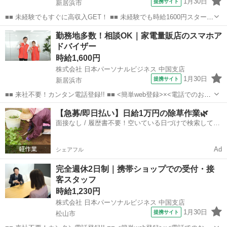
1月30日
提携サイト
新居浜市
■■ 未経験でもすぐに高収入GET！ ■■ 未経験でも時給1600円スタート
なので、すぐに高収入!! 社員登用制度もあるので、ゆくゆくは社員に
愛媛
新居浜市
店長
勤務地多数！相談OK｜家電量販店のスマホア
なんてキャリアアップも目指せます!! ■■ 来社不要！カンタン電話登
ドバイザー
録!! ■■...
時給1,600円
株式会社 日本パーソナルビジネス 中国支店
1月30日
提携サイト
新居浜市
■■ 来社不要！カンタン電話登録!! ■■ <簡単web登録>×<電話でのお仕
事紹介> で、来社なくお仕事探しが可能です♪ 基本情報を入力したら
愛媛
新居浜市
店長
【急募/即日払い】日給1万円の除草作業🌿
電話で希望を伝えるだけでOK★ 営業、ラウンダー、事務のお仕事も
面接なし / 履歴書不要！空いている日づけで検索して即
あります♪ ご希...
日はたらける✨
Ad
シェアフル
完全週休2日制｜携帯ショップでの受付・接
客スタッフ
時給1,230円
株式会社 日本パーソナルビジネス 中国支店
1月30日
提携サイト
松山市