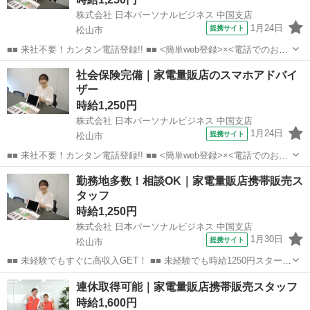
株式会社 日本パーソナルビジネス 中国支店
1月24日
提携サイト
松山市
■■ 来社不要！カンタン電話登録!! ■■ <簡単web登録>×<電話でのお仕
事紹介> で、来社なくお仕事探しが可能です♪ 基本情報を入力したら
愛媛
松山市
店長
社会保険完備｜家電量販店のスマホアドバイ
電話で希望を伝えるだけでOK★ 営業、ラウンダー、事務のお仕事も
ザー
あります♪ ご希...
時給1,250円
株式会社 日本パーソナルビジネス 中国支店
1月24日
提携サイト
松山市
■■ 来社不要！カンタン電話登録!! ■■ <簡単web登録>×<電話でのお仕
事紹介> で、来社なくお仕事探しが可能です♪ 基本情報を入力したら
愛媛
松山市
店長
勤務地多数！相談OK｜家電量販店携帯販売ス
電話で希望を伝えるだけでOK★ 営業、ラウンダー、事務のお仕事も
タッフ
あります♪ ご希...
時給1,250円
株式会社 日本パーソナルビジネス 中国支店
1月30日
提携サイト
松山市
■■ 未経験でもすぐに高収入GET！ ■■ 未経験でも時給1250円スタート
なので、すぐに高収入!! 社員登用制度もあるので、ゆくゆくは社員に
愛媛
松山市
店長
連休取得可能｜家電量販店携帯販売スタッフ
なんてキャリアアップも目指せます!! ■■ 来社不要！カンタン電話登
時給1,600円
録!! ■■...