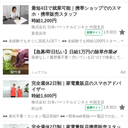
事紹介> で、来社なくお仕事探しが可能です♪ 基本情報を入力したら
愛媛
松山市
店長
最短4日で就業可能｜携帯ショップでのスマ
電話で希望を伝えるだけでOK★ 営業、ラウンダー、事務のお仕事も
ホ・携帯販売スタッフ
あります♪ ご希...
時給1,200円
株式会社 日本パーソナルビジネス 中国支店
1月30日
提携サイト
新居浜市
■■ 未経験でもすぐに高収入GET！ ■■ 未経験でも時給1200円スタート
なので、すぐに高収入!! 社員登用制度もあるので、ゆくゆくは社員に
愛媛
新居浜市
店長
【急募/即日払い】日給1万円の除草作業🌿
なんてキャリアアップも目指せます!! ■■ 来社不要！カンタン電話登
面接なし / 履歴書不要！空いている日づけで検索して即
録!! ■■...
日はたらける✨
Ad
シェアフル
完全週休2日制｜家電量販店のスマホアドバ
イザー
時給1,600円
株式会社 日本パーソナルビジネス 中国支店
1月30日
提携サイト
松山市
■■ 来社不要！カンタン電話登録!! ■■ <簡単web登録>×<電話でのお仕
事紹介> で、来社なくお仕事探しが可能です♪ 基本情報を入力したら
愛媛
松山市
店長
完全週休2日制｜家電量販店携帯販売スタッ
電話で希望を伝えるだけでOK★ 営業、ラウンダー、事務のお仕事も