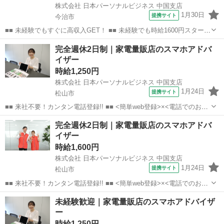
株式会社 日本パーソナルビジネス 中国支店
1月30日
提携サイト
今治市
■■ 未経験でもすぐに高収入GET！ ■■ 未経験でも時給1600円スタート
なので、すぐに高収入!! 社員登用制度もあるので、ゆくゆくは社員に
愛媛
今治市
店長
完全週休2日制｜家電量販店のスマホアドバ
なんてキャリアアップも目指せます!! ■■ 来社不要！カンタン電話登
イザー
録!! ■■...
時給1,250円
株式会社 日本パーソナルビジネス 中国支店
1月24日
提携サイト
松山市
■■ 来社不要！カンタン電話登録!! ■■ <簡単web登録>×<電話でのお仕
事紹介> で、来社なくお仕事探しが可能です♪ 基本情報を入力したら
愛媛
松山市
店長
完全週休2日制｜家電量販店のスマホアドバ
電話で希望を伝えるだけでOK★ 営業、ラウンダー、事務のお仕事も
イザー
あります♪ ご希...
時給1,600円
株式会社 日本パーソナルビジネス 中国支店
1月24日
提携サイト
松山市
■■ 来社不要！カンタン電話登録!! ■■ <簡単web登録>×<電話でのお仕
事紹介> で、来社なくお仕事探しが可能です♪ 基本情報を入力したら
愛媛
松山市
店長
未経験歓迎｜家電量販店のスマホアドバイザ
電話で希望を伝えるだけでOK★ 営業、ラウンダー、事務のお仕事も
ー
あります♪ ご希...
時給1,250円