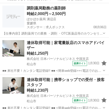
なので、すぐに高収入!! 社員登用制度もあるので、ゆくゆくは社員に
愛媛
松山市
店長
調剤薬局勤務の薬剤師
なんてキャリアアップも目指せます!! ■■ 来社不要！カンタン電話登
時給2,000円～2,500円
録!! ■■...
ぽかぽか薬局 溝辺店
愛媛県
スポンサー：求人ボックス
08月06日
【仕事内容】調剤薬局での業務 ・調剤 ・OTC医薬品等のカウンセリン
グ販売 ・接客 ・服薬指導業務等 法人の定める範囲内で業務変更の可
アルバイト・パート
連休取得可能｜家電量販店のスマホアドバイ
能性あり 転勤なし 雇用期間の定めなし 【経験・資格】<応募要件> 薬
ザー
剤師免許 大学薬学部卒業以...
時給1,250円
株式会社 日本パーソナルビジネス 中国支店
1月30日
提携サイト
松山市
■■ 来社不要！カンタン電話登録!! ■■ <簡単web登録>×<電話でのお仕
事紹介> で、来社なくお仕事探しが可能です♪ 基本情報を入力したら
愛媛
松山市
店長
連休取得可能｜携帯ショップでの受付・接客
電話で希望を伝えるだけでOK★ 営業、ラウンダー、事務のお仕事も
スタッフ
あります♪ ご希...
時給1,230円
株式会社 日本パーソナルビジネス 中国支店
1月30日
提携サイト
松山市
■■ 来社不要！カンタン電話登録!! ■■ <簡単web登録>×<電話でのお仕