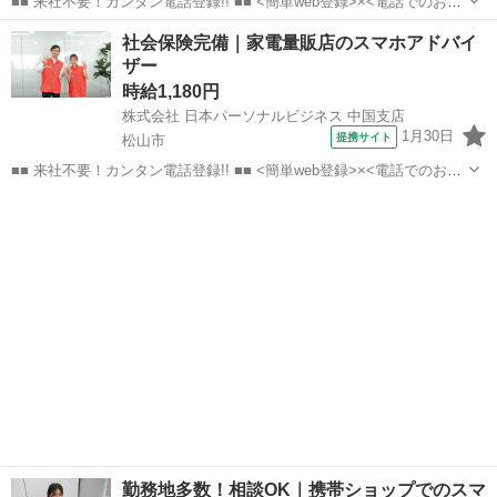
■■ 来社不要！カンタン電話登録!! ■■ <簡単web登録>×<電話でのお仕
事紹介> で、来社なくお仕事探しが可能です♪ 基本情報を入力したら
愛媛
松山市
店長
社会保険完備｜家電量販店のスマホアドバイ
電話で希望を伝えるだけでOK★ 営業、ラウンダー、事務のお仕事も
ザー
あります♪ ご希...
時給1,180円
株式会社 日本パーソナルビジネス 中国支店
1月30日
提携サイト
松山市
■■ 来社不要！カンタン電話登録!! ■■ <簡単web登録>×<電話でのお仕
事紹介> で、来社なくお仕事探しが可能です♪ 基本情報を入力したら
愛媛
松山市
店長
電話で希望を伝えるだけでOK★ 営業、ラウンダー、事務のお仕事も
あります♪ ご希...
勤務地多数！相談OK｜携帯ショップでのスマ