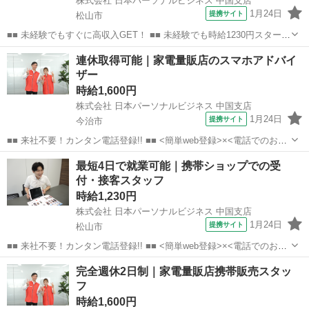
株式会社 日本パーソナルビジネス 中国支店
1月24日
提携サイト
松山市
■■ 未経験でもすぐに高収入GET！ ■■ 未経験でも時給1230円スタート
なので、すぐに高収入!! 社員登用制度もあるので、ゆくゆくは社員に
愛媛
松山市
店長
連休取得可能｜家電量販店のスマホアドバイ
なんてキャリアアップも目指せます!! ■■ 来社不要！カンタン電話登
ザー
録!! ■■...
時給1,600円
株式会社 日本パーソナルビジネス 中国支店
1月24日
提携サイト
今治市
■■ 来社不要！カンタン電話登録!! ■■ <簡単web登録>×<電話でのお仕
事紹介> で、来社なくお仕事探しが可能です♪ 基本情報を入力したら
愛媛
今治市
店長
最短4日で就業可能｜携帯ショップでの受
電話で希望を伝えるだけでOK★ 営業、ラウンダー、事務のお仕事も
付・接客スタッフ
あります♪ ご希...
時給1,230円
株式会社 日本パーソナルビジネス 中国支店
1月24日
提携サイト
松山市
■■ 来社不要！カンタン電話登録!! ■■ <簡単web登録>×<電話でのお仕
事紹介> で、来社なくお仕事探しが可能です♪ 基本情報を入力したら
愛媛
松山市
店長
完全週休2日制｜家電量販店携帯販売スタッ
電話で希望を伝えるだけでOK★ 営業、ラウンダー、事務のお仕事も
フ
あります♪ ご希...
時給1,600円