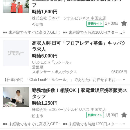
フ
あります♪ ご希...
時給1,600円
株式会社 日本パーソナルビジネス 中国支店
1月30日
提携サイト
今治市
■■ 未経験でもすぐに高収入GET！ ■■ 未経験でも時給1600円スタート
なので、すぐに高収入!! 社員登用制度もあるので、ゆくゆくは社員に
愛媛
今治市
店長
高収入/即日可「フロアレディ募集」キャバク
なんてキャリアアップも目指せます!! ■■ 来社不要！カンタン電話登
ラ求人
録!! ■■...
時給6,000円
Club LuciR「ルシール」
愛媛県
スポンサー：求人ボックス
08月06日
【仕事内容】「Club LuciR「ルシール」」であなたにお任せするお仕
事はこちら まずはお客様に笑顔でご挨拶 簡単なお酒を作ってお渡し
アルバイト・パート
勤務地多数！相談OK｜家電量販店携帯販売ス
一緒に楽しくおしゃべり 最後もにっこり笑ってお送り 難しいことはひ
タッフ
とつもありませんので未経験...
時給1,250円
株式会社 日本パーソナルビジネス 中国支店
1月30日
提携サイト
松山市
■■ 未経験でもすぐに高収入GET！ ■■ 未経験でも時給1250円スタート
なので、すぐに高収入!! 社員登用制度もあるので、ゆくゆくは社員に