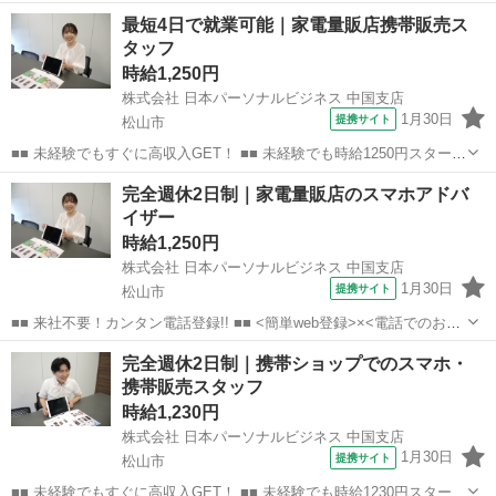
最短4日で就業可能｜家電量販店携帯販売ス
タッフ
時給1,250円
株式会社 日本パーソナルビジネス 中国支店
1月30日
提携サイト
松山市
■■ 未経験でもすぐに高収入GET！ ■■ 未経験でも時給1250円スタート
なので、すぐに高収入!! 社員登用制度もあるので、ゆくゆくは社員に
愛媛
松山市
店長
完全週休2日制｜家電量販店のスマホアドバ
なんてキャリアアップも目指せます!! ■■ 来社不要！カンタン電話登
イザー
録!! ■■...
時給1,250円
株式会社 日本パーソナルビジネス 中国支店
1月30日
提携サイト
松山市
■■ 来社不要！カンタン電話登録!! ■■ <簡単web登録>×<電話でのお仕
事紹介> で、来社なくお仕事探しが可能です♪ 基本情報を入力したら
愛媛
松山市
店長
完全週休2日制｜携帯ショップでのスマホ・
電話で希望を伝えるだけでOK★ 営業、ラウンダー、事務のお仕事も
携帯販売スタッフ
あります♪ ご希...
時給1,230円
株式会社 日本パーソナルビジネス 中国支店
1月30日
提携サイト
松山市
■■ 未経験でもすぐに高収入GET！ ■■ 未経験でも時給1230円スタート