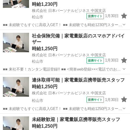
時給1,230円
株式会社 日本パーソナルビジネス 中国支店
1月30日
提携サイト
松山市
■■ 未経験でもすぐに高収入GET！ ■■ 未経験でも時給1230円スタート
なので、すぐに高収入!! 社員登用制度もあるので、ゆくゆくは社員に
愛媛
松山市
店長
社会保険完備｜家電量販店のスマホアドバイ
なんてキャリアアップも目指せます!! ■■ 来社不要！カンタン電話登
ザー
録!! ■■...
時給1,250円
株式会社 日本パーソナルビジネス 中国支店
1月30日
提携サイト
松山市
■■ 来社不要！カンタン電話登録!! ■■ <簡単web登録>×<電話でのお仕
事紹介> で、来社なくお仕事探しが可能です♪ 基本情報を入力したら
愛媛
松山市
店長
連休取得可能｜家電量販店携帯販売スタッフ
電話で希望を伝えるだけでOK★ 営業、ラウンダー、事務のお仕事も
時給1,250円
あります♪ ご希...
株式会社 日本パーソナルビジネス 中国支店
1月30日
提携サイト
松山市
■■ 未経験でもすぐに高収入GET！ ■■ 未経験でも時給1250円スタート
なので、すぐに高収入!! 社員登用制度もあるので、ゆくゆくは社員に
愛媛
松山市
店長
未経験歓迎｜家電量販店携帯販売スタッフ
なんてキャリアアップも目指せます!! ■■ 来社不要！カンタン電話登
時給1,250円
録!! ■■...