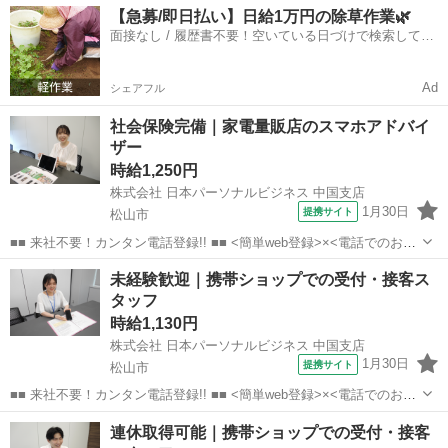
愛媛
松山市
店長
【急募/即日払い】日給1万円の除草作業🌿
なんてキャリアアップも目指せます!! ■■ 来社不要！カンタン電話登
面接なし / 履歴書不要！空いている日づけで検索して即
録!! ■■...
日はたらける✨
Ad
シェアフル
社会保険完備｜家電量販店のスマホアドバイ
ザー
時給1,250円
株式会社 日本パーソナルビジネス 中国支店
1月30日
提携サイト
松山市
■■ 来社不要！カンタン電話登録!! ■■ <簡単web登録>×<電話でのお仕
事紹介> で、来社なくお仕事探しが可能です♪ 基本情報を入力したら
愛媛
松山市
店長
未経験歓迎｜携帯ショップでの受付・接客ス
電話で希望を伝えるだけでOK★ 営業、ラウンダー、事務のお仕事も
タッフ
あります♪ ご希...
時給1,130円
株式会社 日本パーソナルビジネス 中国支店
1月30日
提携サイト
松山市
■■ 来社不要！カンタン電話登録!! ■■ <簡単web登録>×<電話でのお仕
事紹介> で、来社なくお仕事探しが可能です♪ 基本情報を入力したら
愛媛
松山市
店長
連休取得可能｜携帯ショップでの受付・接客
電話で希望を伝えるだけでOK★ 営業、ラウンダー、事務のお仕事も