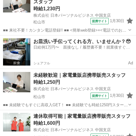
スタッフ
あります♪ ご希...
時給1,230円
株式会社 日本パーソナルビジネス 中国支店
1月30日
提携サイト
松山市
■■ 来社不要！カンタン電話登録!! ■■ <簡単web登録>×<電話でのお仕
事紹介> で、来社なくお仕事探しが可能です♪ 基本情報を入力したら
愛媛
松山市
店長
お皿洗い手伝ってくれる方、いませんか？🥹
電話で希望を伝えるだけでOK★ 営業、ラウンダー、事務のお仕事も
日給例1万円〜 面接なし / 履歴書不要！就業後すぐに
あります♪ ご希...
お給料がもらえる✨
Ad
シェアフル
未経験歓迎｜家電量販店携帯販売スタッフ
時給1,250円
株式会社 日本パーソナルビジネス 中国支店
1月30日
提携サイト
松山市
■■ 未経験でもすぐに高収入GET！ ■■ 未経験でも時給1250円スタート
なので、すぐに高収入!! 社員登用制度もあるので、ゆくゆくは社員に
愛媛
松山市
店長
連休取得可能｜家電量販店携帯販売スタッフ
なんてキャリアアップも目指せます!! ■■ 来社不要！カンタン電話登
時給1,600円
録!! ■■...
株式会社 日本パーソナルビジネス 中国支店