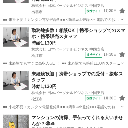
株式会社 日本パーソナルビジネス 中国支店
1月30日
提携サイト
出雲市
■■ 来社不要！カンタン電話登録!! ■■ <簡単web登録>×<電話でのお仕
事紹介> で、来社なくお仕事探しが可能です♪ 基本情報を入力したら
島根
出雲市
店長
勤務地多数！相談OK｜携帯ショップでのスマ
電話で希望を伝えるだけでOK★ 営業、ラウンダー、事務のお仕事も
ホ・携帯販売スタッフ
あります♪ ご希...
時給1,130円
株式会社 日本パーソナルビジネス 中国支店
1月30日
提携サイト
松江市
■■ 未経験でもすぐに高収入GET！ ■■ 未経験でも時給1130円スタート
なので、すぐに高収入!! 社員登用制度もあるので、ゆくゆくは社員に
島根
松江市
店長
未経験歓迎｜携帯ショップでの受付・接客ス
なんてキャリアアップも目指せます!! ■■ 来社不要！カンタン電話登
タッフ
録!! ■■...
時給1,130円
株式会社 日本パーソナルビジネス 中国支店
1月30日
提携サイト
松江市
■■ 来社不要！カンタン電話登録!! ■■ <簡単web登録>×<電話でのお仕
事紹介> で、来社なくお仕事探しが可能です♪ 基本情報を入力したら
島根
松江市
店長
マンションの清掃、手伝ってくれる人いませ
電話で希望を伝えるだけでOK★ 営業、ラウンダー、事務のお仕事も
んか？😭🙏
あります♪ ご希...