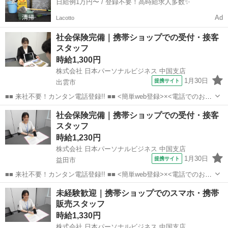
日給例1万円〜 / 登録不要！高時給求人多数✨
Ad
Lacotto
社会保険完備｜携帯ショップでの受付・接客
スタッフ
時給1,300円
株式会社 日本パーソナルビジネス 中国支店
1月30日
提携サイト
出雲市
■■ 来社不要！カンタン電話登録!! ■■ <簡単web登録>×<電話でのお仕
事紹介> で、来社なくお仕事探しが可能です♪ 基本情報を入力したら
島根
出雲市
店長
社会保険完備｜携帯ショップでの受付・接客
電話で希望を伝えるだけでOK★ 営業、ラウンダー、事務のお仕事も
スタッフ
あります♪ ご希...
時給1,230円
株式会社 日本パーソナルビジネス 中国支店
1月30日
提携サイト
益田市
■■ 来社不要！カンタン電話登録!! ■■ <簡単web登録>×<電話でのお仕
事紹介> で、来社なくお仕事探しが可能です♪ 基本情報を入力したら
島根
益田市
店長
未経験歓迎｜携帯ショップでのスマホ・携帯
電話で希望を伝えるだけでOK★ 営業、ラウンダー、事務のお仕事も
販売スタッフ
あります♪ ご希...
時給1,330円
株式会社 日本パーソナルビジネス 中国支店