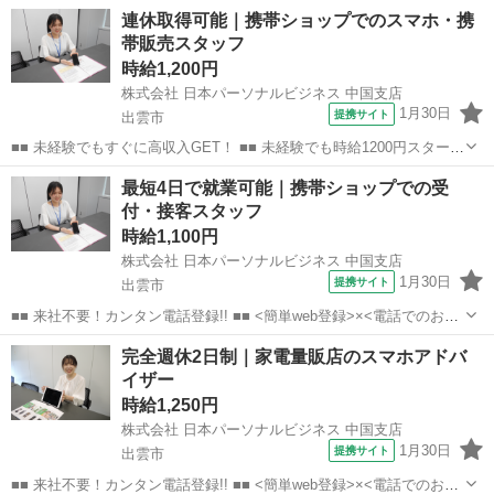
連休取得可能｜携帯ショップでのスマホ・携
帯販売スタッフ
時給1,200円
株式会社 日本パーソナルビジネス 中国支店
1月30日
提携サイト
出雲市
■■ 未経験でもすぐに高収入GET！ ■■ 未経験でも時給1200円スタート
なので、すぐに高収入!! 社員登用制度もあるので、ゆくゆくは社員に
島根
出雲市
店長
最短4日で就業可能｜携帯ショップでの受
なんてキャリアアップも目指せます!! ■■ 来社不要！カンタン電話登
付・接客スタッフ
録!! ■■...
時給1,100円
株式会社 日本パーソナルビジネス 中国支店
1月30日
提携サイト
出雲市
■■ 来社不要！カンタン電話登録!! ■■ <簡単web登録>×<電話でのお仕
事紹介> で、来社なくお仕事探しが可能です♪ 基本情報を入力したら
島根
出雲市
店長
完全週休2日制｜家電量販店のスマホアドバ
電話で希望を伝えるだけでOK★ 営業、ラウンダー、事務のお仕事も
イザー
あります♪ ご希...
時給1,250円
株式会社 日本パーソナルビジネス 中国支店
1月30日
提携サイト
出雲市
■■ 来社不要！カンタン電話登録!! ■■ <簡単web登録>×<電話でのお仕