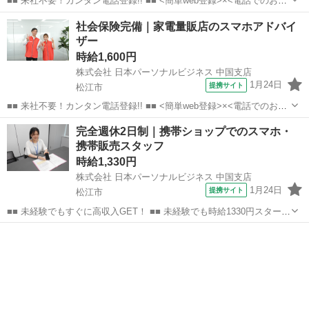
■■ 来社不要！カンタン電話登録!! ■■ <簡単web登録>×<電話でのお仕
事紹介> で、来社なくお仕事探しが可能です♪ 基本情報を入力したら
島根
出雲市
店長
社会保険完備｜家電量販店のスマホアドバイ
電話で希望を伝えるだけでOK★ 営業、ラウンダー、事務のお仕事も
ザー
あります♪ ご希...
時給1,600円
株式会社 日本パーソナルビジネス 中国支店
1月24日
提携サイト
松江市
■■ 来社不要！カンタン電話登録!! ■■ <簡単web登録>×<電話でのお仕
事紹介> で、来社なくお仕事探しが可能です♪ 基本情報を入力したら
島根
松江市
店長
完全週休2日制｜携帯ショップでのスマホ・
電話で希望を伝えるだけでOK★ 営業、ラウンダー、事務のお仕事も
携帯販売スタッフ
あります♪ ご希...
時給1,330円
株式会社 日本パーソナルビジネス 中国支店
1月24日
提携サイト
松江市
■■ 未経験でもすぐに高収入GET！ ■■ 未経験でも時給1330円スタート
なので、すぐに高収入!! 社員登用制度もあるので、ゆくゆくは社員に
島根
松江市
店長
なんてキャリアアップも目指せます!! ■■ 来社不要！カンタン電話登
録!! ■■...