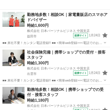
勤務地多数！相談OK｜家電量販店のスマホア
ドバイザー
時給1,600円
株式会社 日本パーソナルビジネス 中国支店
1月24日
提携サイト
益田市
■■ 来社不要！カンタン電話登録!! ■■ <簡単web登録>×<電話でのお仕
事紹介> で、来社なくお仕事探しが可能です♪ 基本情報を入力したら
島根
益田市
店長
社会保険完備｜携帯ショップでの受付・接客
電話で希望を伝えるだけでOK★ 営業、ラウンダー、事務のお仕事も
スタッフ
あります♪ ご希...
時給1,300円
株式会社 日本パーソナルビジネス 中国支店
1月24日
提携サイト
出雲市
■■ 来社不要！カンタン電話登録!! ■■ <簡単web登録>×<電話でのお仕
事紹介> で、来社なくお仕事探しが可能です♪ 基本情報を入力したら
島根
出雲市
店長
勤務地多数！相談OK｜携帯ショップでの受
電話で希望を伝えるだけでOK★ 営業、ラウンダー、事務のお仕事も
付・接客スタッフ
あります♪ ご希...
時給1,180円
株式会社 日本パーソナルビジネス 中国支店