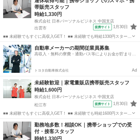
連休取得可能｜携帯ショップでのスマホ・携
なんてキャリアアップも目指せます!! ■■ 来社不要！カンタン電話登
帯販売スタッフ
録!! ■■...
時給1,330円
株式会社 日本パーソナルビジネス 中国支店
1月30日
提携サイト
出雲市
■■ 未経験でもすぐに高収入GET！ ■■ 未経験でも時給1330円スタート
なので、すぐに高収入!! 社員登用制度もあるので、ゆくゆくは社員に
島根
出雲市
店長
自動車メーカーの期間従業員募集
なんてキャリアアップも目指せます!! ■■ 来社不要！カンタン電話登
高収入・無料の寮費・通勤バス等によりお金が貯まりや
録!! ■■...
すい環境
Ad
トヨタ自動車株式会社
未経験歓迎｜家電量販店携帯販売スタッフ
時給1,600円
株式会社 日本パーソナルビジネス 中国支店
1月30日
提携サイト
松江市
■■ 未経験でもすぐに高収入GET！ ■■ 未経験でも時給1600円スタート
なので、すぐに高収入!! 社員登用制度もあるので、ゆくゆくは社員に
島根
松江市
店長
勤務地多数！相談OK｜携帯ショップでの受
なんてキャリアアップも目指せます!! ■■ 来社不要！カンタン電話登
付・接客スタッフ
録!! ■■...
時給1,330円