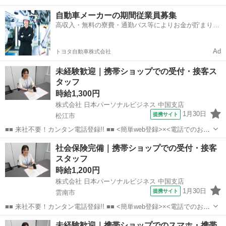
なので、すぐに高収入!! 社員登用制度もあるので、ゆくゆくは社員に
島根
松江市
店長
自動車メーカーの期間従業員募集
なんてキャリアアップも目指せます!! ■■ 来社不要！カンタン電話登
高収入・無料の寮費・通勤バス等によりお金が貯まりや
録!! ■■...
すい環境
Ad
トヨタ自動車株式会社
未経験歓迎｜携帯ショップでの受付・接客ス
タッフ
時給1,300円
株式会社 日本パーソナルビジネス 中国支店
1月30日
提携サイト
松江市
■■ 来社不要！カンタン電話登録!! ■■ <簡単web登録>×<電話でのお仕
事紹介> で、来社なくお仕事探しが可能です♪ 基本情報を入力したら
島根
松江市
店長
社会保険完備｜携帯ショップでの受付・接客
電話で希望を伝えるだけでOK★ 営業、ラウンダー、事務のお仕事も
スタッフ
あります♪ ご希...
時給1,200円
株式会社 日本パーソナルビジネス 中国支店
1月30日
提携サイト
雲南市
■■ 来社不要！カンタン電話登録!! ■■ <簡単web登録>×<電話でのお仕
事紹介> で、来社なくお仕事探しが可能です♪ 基本情報を入力したら
島根
雲南市
店長
未経験歓迎｜携帯ショップでのスマホ・携帯