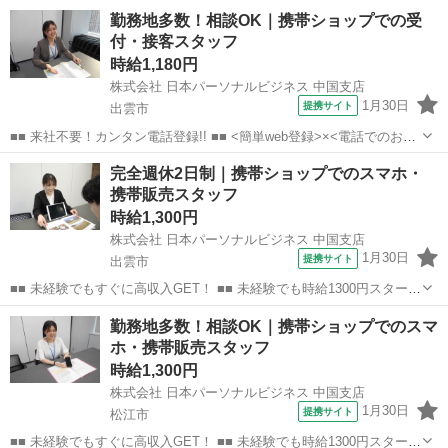
なので、すぐに高収入!! 社員登用制度もあるので、ゆくゆくは社員に
島根
出雲市
店長
勤務地多数！相談OK｜携帯ショップでの受
なんてキャリアアップも目指せます!! ■■ 来社不要！カンタン電話登
付・接客スタッフ
録!! ■■...
時給1,180円
株式会社 日本パーソナルビジネス 中国支店
1月30日
提携サイト
出雲市
■■ 来社不要！カンタン電話登録!! ■■ <簡単web登録>×<電話でのお仕
事紹介> で、来社なくお仕事探しが可能です♪ 基本情報を入力したら
島根
出雲市
店長
完全週休2日制｜携帯ショップでのスマホ・
電話で希望を伝えるだけでOK★ 営業、ラウンダー、事務のお仕事も
携帯販売スタッフ
あります♪ ご希...
時給1,300円
株式会社 日本パーソナルビジネス 中国支店
1月30日
提携サイト
出雲市
■■ 未経験でもすぐに高収入GET！ ■■ 未経験でも時給1300円スタート
なので、すぐに高収入!! 社員登用制度もあるので、ゆくゆくは社員に
島根
出雲市
店長
勤務地多数！相談OK｜携帯ショップでのスマ
なんてキャリアアップも目指せます!! ■■ 来社不要！カンタン電話登
ホ・携帯販売スタッフ
録!! ■■...
時給1,300円
株式会社 日本パーソナルビジネス 中国支店
1月30日
提携サイト
松江市
■■ 未経験でもすぐに高収入GET！ ■■ 未経験でも時給1300円スタート