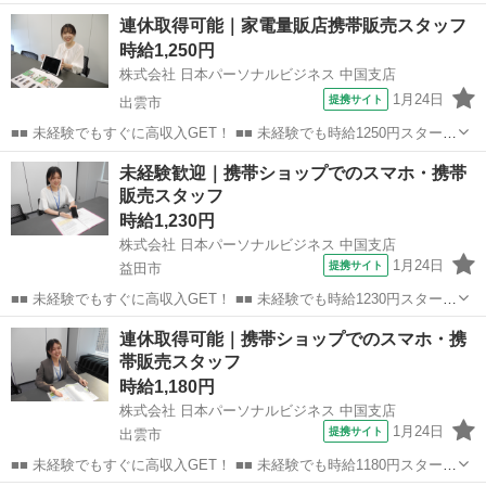
なので、すぐに高収入!! 社員登用制度もあるので、ゆくゆくは社員に
島根
出雲市
店長
連休取得可能｜家電量販店携帯販売スタッフ
なんてキャリアアップも目指せます!! ■■ 来社不要！カンタン電話登
時給1,250円
録!! ■■...
株式会社 日本パーソナルビジネス 中国支店
1月24日
提携サイト
出雲市
■■ 未経験でもすぐに高収入GET！ ■■ 未経験でも時給1250円スタート
なので、すぐに高収入!! 社員登用制度もあるので、ゆくゆくは社員に
島根
出雲市
店長
未経験歓迎｜携帯ショップでのスマホ・携帯
なんてキャリアアップも目指せます!! ■■ 来社不要！カンタン電話登
販売スタッフ
録!! ■■...
時給1,230円
株式会社 日本パーソナルビジネス 中国支店
1月24日
提携サイト
益田市
■■ 未経験でもすぐに高収入GET！ ■■ 未経験でも時給1230円スタート
なので、すぐに高収入!! 社員登用制度もあるので、ゆくゆくは社員に
島根
益田市
店長
連休取得可能｜携帯ショップでのスマホ・携
なんてキャリアアップも目指せます!! ■■ 来社不要！カンタン電話登
帯販売スタッフ
録!! ■■...
時給1,180円
株式会社 日本パーソナルビジネス 中国支店
1月24日
提携サイト
出雲市
■■ 未経験でもすぐに高収入GET！ ■■ 未経験でも時給1180円スタート