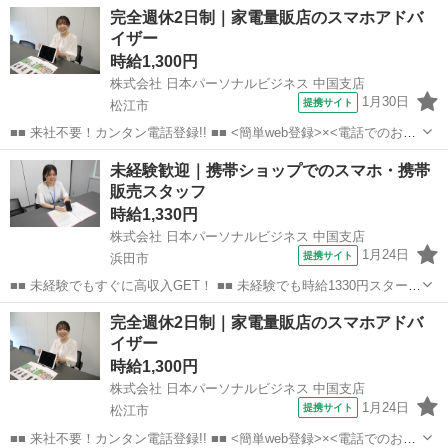
なので、すぐに高収入!! 社員登用制度もあるので、ゆくゆくは社員に
島根
出雲市
店長
完全週休2日制｜家電量販店のスマホアドバ
なんてキャリアアップも目指せます!! ■■ 来社不要！カンタン電話登
イザー
録!! ■■...
時給1,300円
株式会社 日本パーソナルビジネス 中国支店
1月30日
提携サイト
松江市
■■ 来社不要！カンタン電話登録!! ■■ <簡単web登録>×<電話でのお仕
事紹介> で、来社なくお仕事探しが可能です♪ 基本情報を入力したら
島根
松江市
店長
未経験歓迎｜携帯ショップでのスマホ・携帯
電話で希望を伝えるだけでOK★ 営業、ラウンダー、事務のお仕事も
販売スタッフ
あります♪ ご希...
時給1,330円
株式会社 日本パーソナルビジネス 中国支店
1月24日
提携サイト
浜田市
■■ 未経験でもすぐに高収入GET！ ■■ 未経験でも時給1330円スタート
なので、すぐに高収入!! 社員登用制度もあるので、ゆくゆくは社員に
島根
浜田市
店長
完全週休2日制｜家電量販店のスマホアドバ
なんてキャリアアップも目指せます!! ■■ 来社不要！カンタン電話登
イザー
録!! ■■...
時給1,300円
株式会社 日本パーソナルビジネス 中国支店
1月24日
提携サイト
松江市
■■ 来社不要！カンタン電話登録!! ■■ <簡単web登録>×<電話でのお仕