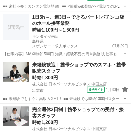
■■ 来社不要！カンタン電話登録!! ■■ <簡単web登録>×<電話でのお仕
事紹介> で、来社なくお仕事探しが可能です♪ 基本情報を入力したら
島根
出雲市
店長
1日5h～、週3日～できるパート!パチンコ店
電話で希望を伝えるだけでOK★ 営業、ラウンダー、事務のお仕事も
のホール接客業務
あります♪ ご希...
時給1,100円～1,500円
キンダイ安来店
島根県
スポンサー：求人ボックス
07月29日
【仕事内容】MAX時給1500円 知識・経験不要の簡単業務!力仕事もあ
りません! 1日5h～、週3日～応相談 仕事内容: パチンコ店でのホール接
アルバイト・パート
未経験歓迎｜携帯ショップでのスマホ・携帯
客 店内、遊技台のお掃除、景品交換やお席案内など、とっても簡単&
販売スタッフ
シンプルな業務です。未...
時給1,300円
株式会社 日本パーソナルビジネス 中国支店
1月30日
提携サイト
出雲市
■■ 未経験でもすぐに高収入GET！ ■■ 未経験でも時給1300円スタート
なので、すぐに高収入!! 社員登用制度もあるので、ゆくゆくは社員に
島根
出雲市
店長
完全週休2日制｜携帯ショップでの受付・接
なんてキャリアアップも目指せます!! ■■ 来社不要！カンタン電話登
客スタッフ
録!! ■■...
時給1,200円
株式会社 日本パーソナルビジネス 中国支店