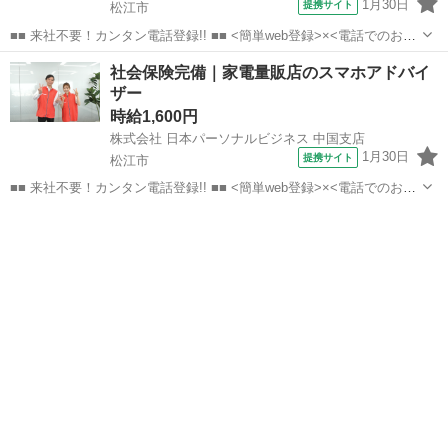
1月30日
提携サイト
松江市
■■ 来社不要！カンタン電話登録!! ■■ <簡単web登録>×<電話でのお仕
事紹介> で、来社なくお仕事探しが可能です♪ 基本情報を入力したら
島根
松江市
店長
社会保険完備｜家電量販店のスマホアドバイ
電話で希望を伝えるだけでOK★ 営業、ラウンダー、事務のお仕事も
ザー
あります♪ ご希...
時給1,600円
株式会社 日本パーソナルビジネス 中国支店
1月30日
提携サイト
松江市
■■ 来社不要！カンタン電話登録!! ■■ <簡単web登録>×<電話でのお仕
事紹介> で、来社なくお仕事探しが可能です♪ 基本情報を入力したら
島根
松江市
店長
電話で希望を伝えるだけでOK★ 営業、ラウンダー、事務のお仕事も
あります♪ ご希...