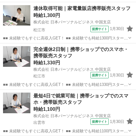
連休取得可能｜家電量販店携帯販売スタッフ
時給1,300円
株式会社 日本パーソナルビジネス 中国支店
1月30日
提携サイト
松江市
■■ 未経験でもすぐに高収入GET！ ■■ 未経験でも時給1300円スタート
なので、すぐに高収入!! 社員登用制度もあるので、ゆくゆくは社員に
島根
松江市
店長
完全週休2日制｜携帯ショップでのスマホ・
なんてキャリアアップも目指せます!! ■■ 来社不要！カンタン電話登
携帯販売スタッフ
録!! ■■...
時給1,330円
株式会社 日本パーソナルビジネス 中国支店
1月30日
提携サイト
松江市
■■ 未経験でもすぐに高収入GET！ ■■ 未経験でも時給1330円スタート
なので、すぐに高収入!! 社員登用制度もあるので、ゆくゆくは社員に
島根
松江市
店長
最短4日で就業可能｜携帯ショップでのスマ
なんてキャリアアップも目指せます!! ■■ 来社不要！カンタン電話登
ホ・携帯販売スタッフ
録!! ■■...
時給1,100円
株式会社 日本パーソナルビジネス 中国支店
1月30日
提携サイト
出雲市
■■ 未経験でもすぐに高収入GET！ ■■ 未経験でも時給1100円スタート