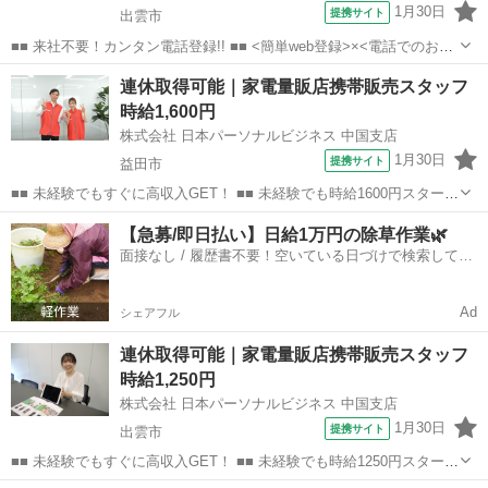
1月30日
提携サイト
出雲市
■■ 来社不要！カンタン電話登録!! ■■ <簡単web登録>×<電話でのお仕
事紹介> で、来社なくお仕事探しが可能です♪ 基本情報を入力したら
島根
出雲市
店長
連休取得可能｜家電量販店携帯販売スタッフ
電話で希望を伝えるだけでOK★ 営業、ラウンダー、事務のお仕事も
時給1,600円
あります♪ ご希...
株式会社 日本パーソナルビジネス 中国支店
1月30日
提携サイト
益田市
■■ 未経験でもすぐに高収入GET！ ■■ 未経験でも時給1600円スタート
なので、すぐに高収入!! 社員登用制度もあるので、ゆくゆくは社員に
島根
益田市
店長
【急募/即日払い】日給1万円の除草作業🌿
なんてキャリアアップも目指せます!! ■■ 来社不要！カンタン電話登
面接なし / 履歴書不要！空いている日づけで検索して即
録!! ■■...
日はたらける✨
Ad
シェアフル
連休取得可能｜家電量販店携帯販売スタッフ
時給1,250円
株式会社 日本パーソナルビジネス 中国支店
1月30日
提携サイト
出雲市
■■ 未経験でもすぐに高収入GET！ ■■ 未経験でも時給1250円スタート
なので、すぐに高収入!! 社員登用制度もあるので、ゆくゆくは社員に