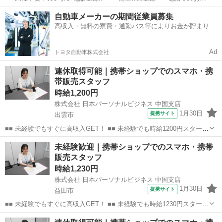
事紹介> で、来社なくお仕事探しが可能です♪ 基本情報を入力したら
島根
出雲市
店長
自動車メーカーの期間従業員募集
電話で希望を伝えるだけでOK★ 営業、ラウンダー、事務のお仕事も
高収入・無料の寮費・通勤バス等によりお金が貯まりや
あります♪ ご希...
すい環境
Ad
トヨタ自動車株式会社
連休取得可能｜携帯ショップでのスマホ・携
帯販売スタッフ
時給1,200円
株式会社 日本パーソナルビジネス 中国支店
1月30日
提携サイト
出雲市
■■ 未経験でもすぐに高収入GET！ ■■ 未経験でも時給1200円スタート
なので、すぐに高収入!! 社員登用制度もあるので、ゆくゆくは社員に
島根
出雲市
店長
未経験歓迎｜携帯ショップでのスマホ・携帯
なんてキャリアアップも目指せます!! ■■ 来社不要！カンタン電話登
販売スタッフ
録!! ■■...
時給1,230円
株式会社 日本パーソナルビジネス 中国支店
1月30日
提携サイト
益田市
■■ 未経験でもすぐに高収入GET！ ■■ 未経験でも時給1230円スタート
なので、すぐに高収入!! 社員登用制度もあるので、ゆくゆくは社員に
島根
益田市
店長