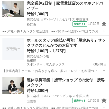
島根
出雲市
店長
完全週休2日制｜家電量販店のスマホアドバ
なんてキャリアアップも目指せます!! ■■ 来社不要！カンタン電話登
イザー
録!! ■■...
時給1,300円
株式会社 日本パーソナルビジネス 中国支店
1月30日
提携サイト
松江市
■■ 来社不要！カンタン電話登録!! ■■ <簡単web登録>×<電話でのお仕
事紹介> で、来社なくお仕事探しが可能です♪ 基本情報を入力したら
島根
松江市
店長
ホールスタッフ/前払い可能「規定あり」サッ
電話で希望を伝えるだけでOK★ 営業、ラウンダー、事務のお仕事も
クサクのとんかつのお店です
あります♪ ご希...
時給1,100円～1,375円
株式会社かつ庵
島根県
スポンサー：求人ボックス
08月01日
【仕事内容】ホール ・お客さまを席へご案内 ・レジ ・お料理のご提
供や片づけ …など お客さまが専用のタッチパネルで注文する システ
アルバイト・パート
連休取得可能｜携帯ショップでの受付・接客
ムなので、むずかしい接客はありません。 メニューは徐々に覚えてい
スタッフ
けば キッチン ・かんたんな調理...
時給1,300円
株式会社 日本パーソナルビジネス 中国支店
1月30日
提携サイト
出雲市
■■ 来社不要！カンタン電話登録!! ■■ <簡単web登録>×<電話でのお仕