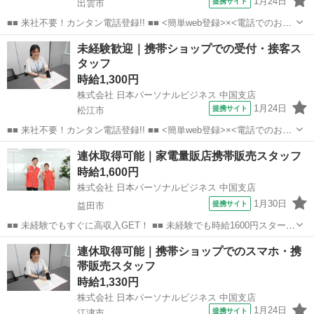
1月24日
提携サイト
出雲市
■■ 来社不要！カンタン電話登録!! ■■ <簡単web登録>×<電話でのお仕
事紹介> で、来社なくお仕事探しが可能です♪ 基本情報を入力したら
島根
出雲市
店長
未経験歓迎｜携帯ショップでの受付・接客ス
電話で希望を伝えるだけでOK★ 営業、ラウンダー、事務のお仕事も
タッフ
あります♪ ご希...
時給1,300円
株式会社 日本パーソナルビジネス 中国支店
1月24日
提携サイト
松江市
■■ 来社不要！カンタン電話登録!! ■■ <簡単web登録>×<電話でのお仕
事紹介> で、来社なくお仕事探しが可能です♪ 基本情報を入力したら
島根
松江市
店長
連休取得可能｜家電量販店携帯販売スタッフ
電話で希望を伝えるだけでOK★ 営業、ラウンダー、事務のお仕事も
時給1,600円
あります♪ ご希...
株式会社 日本パーソナルビジネス 中国支店
1月30日
提携サイト
益田市
■■ 未経験でもすぐに高収入GET！ ■■ 未経験でも時給1600円スタート
なので、すぐに高収入!! 社員登用制度もあるので、ゆくゆくは社員に
島根
益田市
店長
連休取得可能｜携帯ショップでのスマホ・携
なんてキャリアアップも目指せます!! ■■ 来社不要！カンタン電話登
帯販売スタッフ
録!! ■■...
時給1,330円
株式会社 日本パーソナルビジネス 中国支店
1月24日
提携サイト
江津市