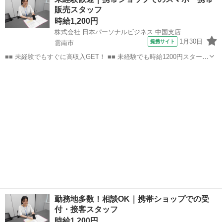
電話で希望を伝えるだけでOK★ 営業、ラウンダー、事務のお仕事も
販売スタッフ
あります♪ ご希...
時給1,200円
株式会社 日本パーソナルビジネス 中国支店
1月30日
提携サイト
雲南市
■■ 未経験でもすぐに高収入GET！ ■■ 未経験でも時給1200円スタート
なので、すぐに高収入!! 社員登用制度もあるので、ゆくゆくは社員に
島根
雲南市
店長
なんてキャリアアップも目指せます!! ■■ 来社不要！カンタン電話登
録!! ■■...
勤務地多数！相談OK｜携帯ショップでの受
付・接客スタッフ
時給1,200円