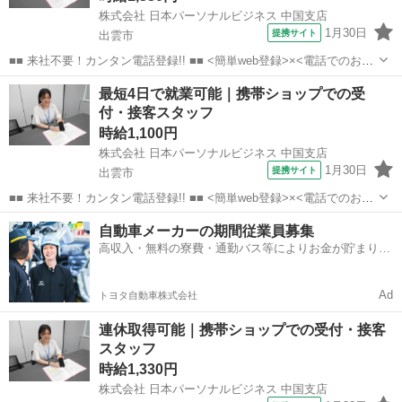
株式会社 日本パーソナルビジネス 中国支店
1月30日
提携サイト
出雲市
■■ 来社不要！カンタン電話登録!! ■■ <簡単web登録>×<電話でのお仕
事紹介> で、来社なくお仕事探しが可能です♪ 基本情報を入力したら
島根
出雲市
店長
最短4日で就業可能｜携帯ショップでの受
電話で希望を伝えるだけでOK★ 営業、ラウンダー、事務のお仕事も
付・接客スタッフ
あります♪ ご希...
時給1,100円
株式会社 日本パーソナルビジネス 中国支店
1月30日
提携サイト
出雲市
■■ 来社不要！カンタン電話登録!! ■■ <簡単web登録>×<電話でのお仕
事紹介> で、来社なくお仕事探しが可能です♪ 基本情報を入力したら
島根
出雲市
店長
自動車メーカーの期間従業員募集
電話で希望を伝えるだけでOK★ 営業、ラウンダー、事務のお仕事も
高収入・無料の寮費・通勤バス等によりお金が貯まりや
あります♪ ご希...
すい環境
Ad
トヨタ自動車株式会社
連休取得可能｜携帯ショップでの受付・接客
スタッフ
時給1,330円
株式会社 日本パーソナルビジネス 中国支店