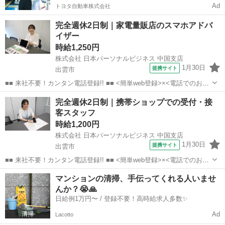
Ad
トヨタ自動車株式会社
完全週休2日制｜家電量販店のスマホアドバ
イザー
時給1,250円
株式会社 日本パーソナルビジネス 中国支店
1月30日
提携サイト
出雲市
■■ 来社不要！カンタン電話登録!! ■■ <簡単web登録>×<電話でのお仕
事紹介> で、来社なくお仕事探しが可能です♪ 基本情報を入力したら
島根
出雲市
店長
完全週休2日制｜携帯ショップでの受付・接
電話で希望を伝えるだけでOK★ 営業、ラウンダー、事務のお仕事も
客スタッフ
あります♪ ご希...
時給1,200円
株式会社 日本パーソナルビジネス 中国支店
1月30日
提携サイト
出雲市
■■ 来社不要！カンタン電話登録!! ■■ <簡単web登録>×<電話でのお仕
事紹介> で、来社なくお仕事探しが可能です♪ 基本情報を入力したら
島根
出雲市
店長
マンションの清掃、手伝ってくれる人いませ
電話で希望を伝えるだけでOK★ 営業、ラウンダー、事務のお仕事も
んか？😭🙏
あります♪ ご希...
日給例1万円〜 / 登録不要！高時給求人多数✨
Ad
Lacotto