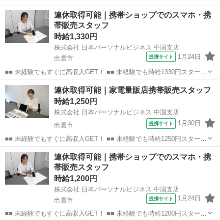
事紹介> で、来社なくお仕事探しが可能です♪ 基本情報を入力したら
島根
江津市
店長
連休取得可能｜携帯ショップでのスマホ・携
電話で希望を伝えるだけでOK★ 営業、ラウンダー、事務のお仕事も
帯販売スタッフ
あります♪ ご希...
時給1,330円
株式会社 日本パーソナルビジネス 中国支店
1月24日
提携サイト
出雲市
■■ 未経験でもすぐに高収入GET！ ■■ 未経験でも時給1330円スタート
なので、すぐに高収入!! 社員登用制度もあるので、ゆくゆくは社員に
島根
出雲市
店長
連休取得可能｜家電量販店携帯販売スタッフ
なんてキャリアアップも目指せます!! ■■ 来社不要！カンタン電話登
時給1,250円
録!! ■■...
株式会社 日本パーソナルビジネス 中国支店
1月30日
提携サイト
出雲市
■■ 未経験でもすぐに高収入GET！ ■■ 未経験でも時給1250円スタート
なので、すぐに高収入!! 社員登用制度もあるので、ゆくゆくは社員に
島根
出雲市
店長
連休取得可能｜携帯ショップでのスマホ・携
なんてキャリアアップも目指せます!! ■■ 来社不要！カンタン電話登
帯販売スタッフ
録!! ■■...
時給1,200円
株式会社 日本パーソナルビジネス 中国支店
1月24日
提携サイト
出雲市
■■ 未経験でもすぐに高収入GET！ ■■ 未経験でも時給1200円スタート