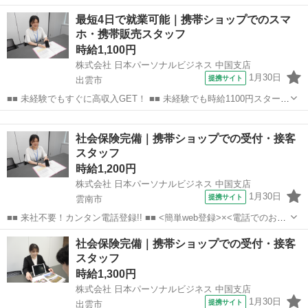
事紹介> で、来社なくお仕事探しが可能です♪ 基本情報を入力したら
島根
出雲市
店長
最短4日で就業可能｜携帯ショップでのスマ
電話で希望を伝えるだけでOK★ 営業、ラウンダー、事務のお仕事も
ホ・携帯販売スタッフ
あります♪ ご希...
時給1,100円
株式会社 日本パーソナルビジネス 中国支店
1月30日
提携サイト
出雲市
■■ 未経験でもすぐに高収入GET！ ■■ 未経験でも時給1100円スタート
なので、すぐに高収入!! 社員登用制度もあるので、ゆくゆくは社員に
島根
出雲市
店長
なんてキャリアアップも目指せます!! ■■ 来社不要！カンタン電話登
社会保険完備｜携帯ショップでの受付・接客
録!! ■■...
スタッフ
時給1,200円
株式会社 日本パーソナルビジネス 中国支店
1月30日
提携サイト
雲南市
■■ 来社不要！カンタン電話登録!! ■■ <簡単web登録>×<電話でのお仕
事紹介> で、来社なくお仕事探しが可能です♪ 基本情報を入力したら
島根
雲南市
店長
社会保険完備｜携帯ショップでの受付・接客
電話で希望を伝えるだけでOK★ 営業、ラウンダー、事務のお仕事も
スタッフ
あります♪ ご希...
時給1,300円
株式会社 日本パーソナルビジネス 中国支店
1月30日
提携サイト
出雲市