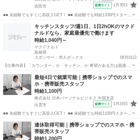
1月30日
提携サイト
浜田市
■■ 未経験でもすぐに高収入GET！ ■■ 未経験でも時給1330円スタート
なので、すぐに高収入!! 社員登用制度もあるので、ゆくゆくは社員に
島根
浜田市
店長
キッチンスタッフ/週1日、1日2hOKのマクド
なんてキャリアアップも目指せます!! ■■ 来社不要！カンタン電話登
ナルドなら、家庭最優先で働けます
録!! ■■...
時給1,040円～
マクドナルド
島根県
スポンサー：求人ボックス
08月01日
【仕事内容】「カウンター」か「キッチン」か 希望がある方は面接で
教えてください カウンタースタッフ ・レジでの接客、注文 ・ドリン
アルバイト・パート
最短4日で就業可能｜携帯ショップでのスマ
ク作り ・ソフトクリーム作り ・商品のお渡し ・店内清掃 最初はカウ
ホ・携帯販売スタッフ
ンターでの注文受付から。 タッチ...
時給1,100円
株式会社 日本パーソナルビジネス 中国支店
1月24日
提携サイト
出雲市
■■ 未経験でもすぐに高収入GET！ ■■ 未経験でも時給1100円スタート
なので、すぐに高収入!! 社員登用制度もあるので、ゆくゆくは社員に
島根
出雲市
店長
連休取得可能｜携帯ショップでのスマホ・携
なんてキャリアアップも目指せます!! ■■ 来社不要！カンタン電話登
帯販売スタッフ
録!! ■■...
時給1,200円