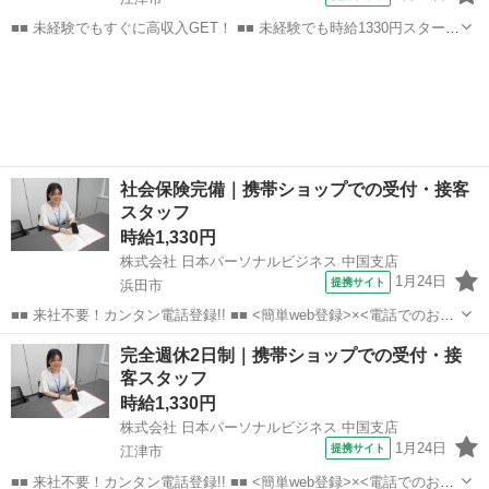
■■ 未経験でもすぐに高収入GET！ ■■ 未経験でも時給1330円スタート
なので、すぐに高収入!! 社員登用制度もあるので、ゆくゆくは社員に
島根
江津市
店長
なんてキャリアアップも目指せます!! ■■ 来社不要！カンタン電話登
録!! ■■...
社会保険完備｜携帯ショップでの受付・接客
スタッフ
時給1,330円
株式会社 日本パーソナルビジネス 中国支店
1月24日
提携サイト
浜田市
■■ 来社不要！カンタン電話登録!! ■■ <簡単web登録>×<電話でのお仕
事紹介> で、来社なくお仕事探しが可能です♪ 基本情報を入力したら
島根
浜田市
店長
完全週休2日制｜携帯ショップでの受付・接
電話で希望を伝えるだけでOK★ 営業、ラウンダー、事務のお仕事も
客スタッフ
あります♪ ご希...
時給1,330円
株式会社 日本パーソナルビジネス 中国支店
1月24日
提携サイト
江津市
■■ 来社不要！カンタン電話登録!! ■■ <簡単web登録>×<電話でのお仕