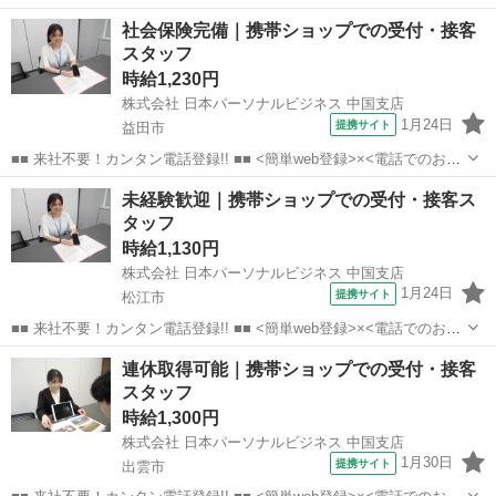
事紹介> で、来社なくお仕事探しが可能です♪ 基本情報を入力したら
島根
松江市
店長
社会保険完備｜携帯ショップでの受付・接客
電話で希望を伝えるだけでOK★ 営業、ラウンダー、事務のお仕事も
スタッフ
あります♪ ご希...
時給1,230円
株式会社 日本パーソナルビジネス 中国支店
1月24日
提携サイト
益田市
■■ 来社不要！カンタン電話登録!! ■■ <簡単web登録>×<電話でのお仕
事紹介> で、来社なくお仕事探しが可能です♪ 基本情報を入力したら
島根
益田市
店長
未経験歓迎｜携帯ショップでの受付・接客ス
電話で希望を伝えるだけでOK★ 営業、ラウンダー、事務のお仕事も
タッフ
あります♪ ご希...
時給1,130円
株式会社 日本パーソナルビジネス 中国支店
1月24日
提携サイト
松江市
■■ 来社不要！カンタン電話登録!! ■■ <簡単web登録>×<電話でのお仕
事紹介> で、来社なくお仕事探しが可能です♪ 基本情報を入力したら
島根
松江市
店長
連休取得可能｜携帯ショップでの受付・接客
電話で希望を伝えるだけでOK★ 営業、ラウンダー、事務のお仕事も
スタッフ
あります♪ ご希...
時給1,300円
株式会社 日本パーソナルビジネス 中国支店
1月30日
提携サイト
出雲市