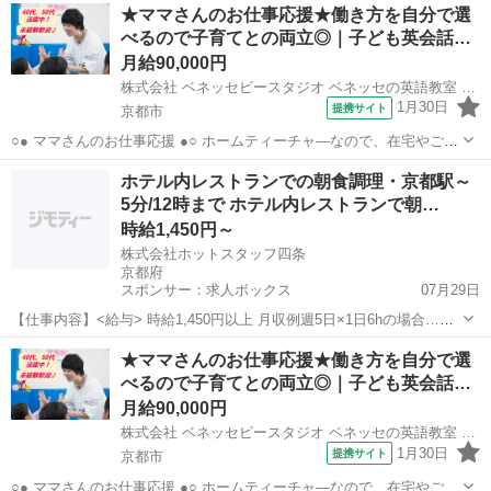
京都
八幡市
店長
★ママさんのお仕事応援★働き方を自分で選
可能です。 ○● 未経験からの「英語の先生」デビューも大歓迎 ●○ ・開
べるので子育てとの両立◎｜子ども英会話…
校以降は教室運営...
月給90,000円
株式会社 ベネッセビースタジオ ベネッセの英語教室 BE studio
1月30日
提携サイト
京都市
○● ママさんのお仕事応援 ●○ ホームティーチャ—なので、在宅やご自
宅近くでの勤務！ ご家庭の都合に応じて、週1日～開校日なども調整
京都
京都市
店長
ホテル内レストランでの朝食調理・京都駅～
可能です。 ○● 未経験からの「英語の先生」デビューも大歓迎 ●○ ・開
5分/12時まで ホテル内レストランで朝…
校以降は教室運営...
時給1,450円～
株式会社ホットスタッフ四条
京都府
スポンサー：求人ボックス
07月29日
【仕事内容】<給与> 時給1,450円以上 月収例週5日×1日6hの場合…
182,700円/週4日×1日6hの場合…139,200円 交通費別 給与前渡しOK(規
アルバイト・パート / 派遣社員
★ママさんのお仕事応援★働き方を自分で選
定有)/交通費:通勤手段問わず、2km以上から支給(規定有:上限64...
べるので子育てとの両立◎｜子ども英会話…
月給90,000円
株式会社 ベネッセビースタジオ ベネッセの英語教室 BE studio
1月30日
提携サイト
京都市
○● ママさんのお仕事応援 ●○ ホームティーチャ—なので、在宅やご自