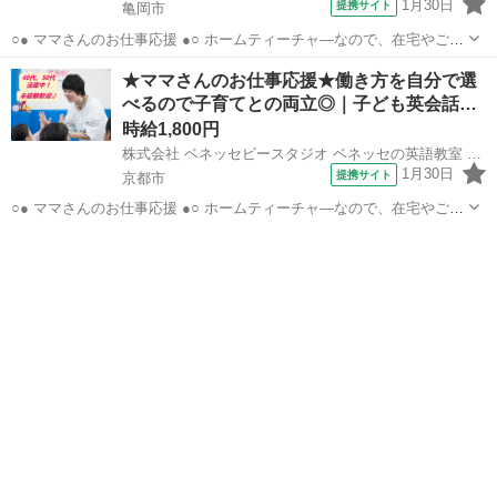
1月30日
提携サイト
亀岡市
○● ママさんのお仕事応援 ●○ ホームティーチャ—なので、在宅やご自
宅近くでの勤務！ ご家庭の都合に応じて、週1日～開校日なども調整
京都
亀岡市
店長
★ママさんのお仕事応援★働き方を自分で選
可能です。 ○● 未経験からの「英語の先生」デビューも大歓迎 ●○ ・開
べるので子育てとの両立◎｜子ども英会話…
校以降は教室運営...
時給1,800円
株式会社 ベネッセビースタジオ ベネッセの英語教室 BE studio
1月30日
提携サイト
京都市
○● ママさんのお仕事応援 ●○ ホームティーチャ—なので、在宅やご自
宅近くでの勤務！ ご家庭の都合に応じて、週1日～開校日なども調整
京都
京都市
店長
可能です。 ○● 未経験からの「英語の先生」デビューも大歓迎 ●○ ・開
校以降は教室運営...