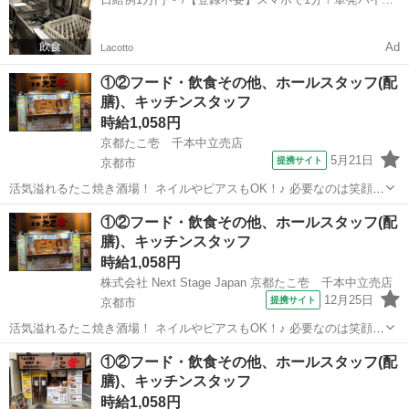
校以降は教室運営...
一括検索✨
Ad
Lacotto
①②フード・飲食その他、ホールスタッフ(配
膳)、キッチンスタッフ
時給1,058円
京都たこ壱 千本中立売店
5月21日
提携サイト
京都市
活気溢れるたこ焼き酒場！ ネイルやピアスもOK！♪ 必要なのは笑顔と
元気だけ！ 大学生・主婦(夫)・フリーターなど、 年齢・性別問わず大
京都
京都市
店長
①②フード・飲食その他、ホールスタッフ(配
募集★ 笑顔と元気さえあれば積極採用中です！★ ≪未経験の方でも問
膳)、キッチンスタッフ
題なし！！≫ 未...
時給1,058円
株式会社 Next Stage Japan 京都たこ壱 千本中立売店
12月25日
提携サイト
京都市
活気溢れるたこ焼き酒場！ ネイルやピアスもOK！♪ 必要なのは笑顔と
元気だけ！ 大学生・主婦(夫)・フリーターなど、 年齢・性別問わず大
京都
京都市
店長
①②フード・飲食その他、ホールスタッフ(配
募集★ 笑顔と元気さえあれば積極採用中です！★ ≪未経験の方でも問
膳)、キッチンスタッフ
題なし！！≫ 未...
時給1,058円