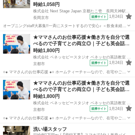
時給1,058円
株式会社 Next Stage Japan 京都たこ壱 長岡天神駅前店
1月24日
提携サイト
長岡京市
オープニングstaff大募集!!一斉にスタートするので安心♪ ＜飲食未経験
や初バイトも大歓迎！＞ 活気溢れるたこ焼き酒場！ ネイルやピアスも
京都
長岡京市
店長
★ママさんのお仕事応援★働き方を自分で選
OK！♪ 必要なのは笑顔と元気だけ！ 大学生・主婦(夫)・フリーターな
べるので子育てとの両立◎｜子ども英会話…
ど、 年齢...
時給1,800円
株式会社 ベネッセビースタジオ ベネッセの英語教室 BE studio
1月24日
提携サイト
京都市
○● ママさんのお仕事応援 ●○ ホームティーチャ—なので、在宅やご自
宅近くでの勤務！ ご家庭の都合に応じて、週1日～開校日なども調整
京都
京都市
店長
★ママさんのお仕事応援★働き方を自分で選
可能です。 ○● 未経験からの「英語の先生」デビューも大歓迎 ●○ ・開
べるので子育てとの両立◎｜子ども英会話…
校以降は教室運営...
時給1,800円
株式会社 ベネッセビースタジオ ベネッセの英語教室 BE studio
1月24日
提携サイト
京都市
○● ママさんのお仕事応援 ●○ ホームティーチャ—なので、在宅やご自
宅近くでの勤務！ ご家庭の都合に応じて、週1日～開校日なども調整
京都
京都市
店長
洗い場スタッフ
可能です。 ○● 未経験からの「英語の先生」デビューも大歓迎 ●○ ・開
日給例1万円〜 /【登録不要】スマホで1分！単発バイト