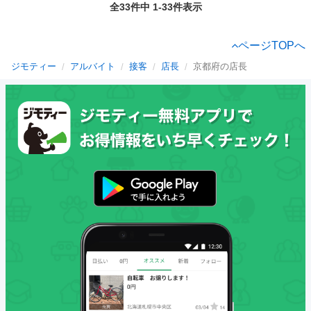
全33件中 1-33件表示
ページTOPへ
ジモティー
アルバイト
接客
店長
京都府の店長