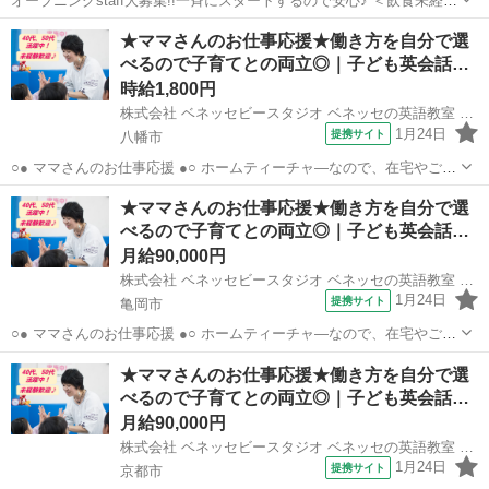
オープニングstaff大募集!!一斉にスタートするので安心♪ ＜飲食未経験
や初バイトも大歓迎！＞ 活気溢れるたこ焼き酒場！ ネイルやピアスも
京都
長岡京市
店長
★ママさんのお仕事応援★働き方を自分で選
OK！♪ 必要なのは笑顔と元気だけ！ 大学生・主婦(夫)・フリーターな
べるので子育てとの両立◎｜子ども英会話…
ど、 年齢...
時給1,800円
株式会社 ベネッセビースタジオ ベネッセの英語教室 BE studio
1月24日
提携サイト
八幡市
○● ママさんのお仕事応援 ●○ ホームティーチャ—なので、在宅やご自
宅近くでの勤務！ ご家庭の都合に応じて、週1日～開校日なども調整
京都
八幡市
店長
★ママさんのお仕事応援★働き方を自分で選
可能です。 ○● 未経験からの「英語の先生」デビューも大歓迎 ●○ ・開
べるので子育てとの両立◎｜子ども英会話…
校以降は教室運営...
月給90,000円
株式会社 ベネッセビースタジオ ベネッセの英語教室 BE studio
1月24日
提携サイト
亀岡市
○● ママさんのお仕事応援 ●○ ホームティーチャ—なので、在宅やご自
宅近くでの勤務！ ご家庭の都合に応じて、週1日～開校日なども調整
京都
亀岡市
店長
★ママさんのお仕事応援★働き方を自分で選
可能です。 ○● 未経験からの「英語の先生」デビューも大歓迎 ●○ ・開
べるので子育てとの両立◎｜子ども英会話…
校以降は教室運営...
月給90,000円
株式会社 ベネッセビースタジオ ベネッセの英語教室 BE studio
1月24日
提携サイト
京都市