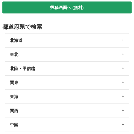
投稿画面へ (無料)
都道府県で検索
北海道
東北
北陸・甲信越
関東
東海
関西
中国