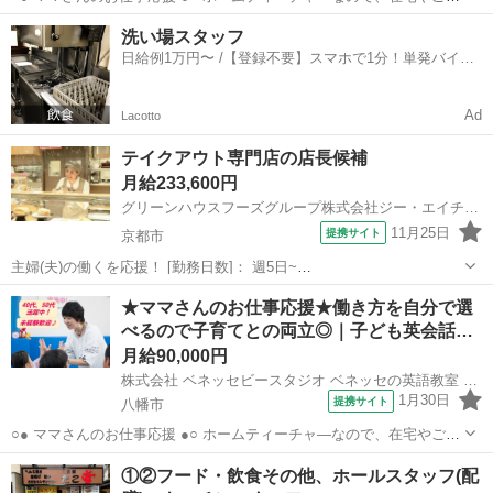
宅近くでの勤務！ ご家庭の都合に応じて、週1日～開校日なども調整
京都
京都市
店長
洗い場スタッフ
可能です。 ○● 未経験からの「英語の先生」デビューも大歓迎 ●○ ・開
日給例1万円〜 /【登録不要】スマホで1分！単発バイト
校以降は教室運営...
一括検索✨
Ad
Lacotto
テイクアウト専門店の店長候補
月給233,600円
グリーンハウスフーズグループ株式会社ジー・エイチ・エフ・マネジメント
11月25日
提携サイト
京都市
主婦(夫)の働くを応援！ [勤務日数]： 週5日~
09:30~18:30/12:00~20:00/14:00~21:30 月/火/水/木/金/土/日 などから選
京都
京都市
店長
★ママさんのお仕事応援★働き方を自分で選
べます [勤務地・最寄駅]： 京都府京都市伏見区桃山町山ノ...
べるので子育てとの両立◎｜子ども英会話…
月給90,000円
株式会社 ベネッセビースタジオ ベネッセの英語教室 BE studio
1月30日
提携サイト
八幡市
○● ママさんのお仕事応援 ●○ ホームティーチャ—なので、在宅やご自
宅近くでの勤務！ ご家庭の都合に応じて、週1日～開校日なども調整
京都
八幡市
店長
①②フード・飲食その他、ホールスタッフ(配
可能です。 ○● 未経験からの「英語の先生」デビューも大歓迎 ●○ ・開