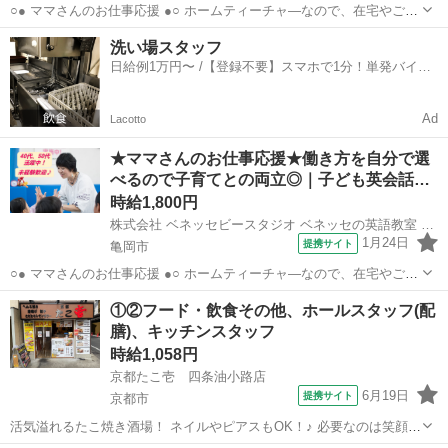
○● ママさんのお仕事応援 ●○ ホームティーチャ—なので、在宅やご自
宅近くでの勤務！ ご家庭の都合に応じて、週1日～開校日なども調整
京都
京都市
店長
洗い場スタッフ
可能です。 ○● 未経験からの「英語の先生」デビューも大歓迎 ●○ ・開
日給例1万円〜 /【登録不要】スマホで1分！単発バイト
校以降は教室運営...
一括検索✨
Ad
Lacotto
★ママさんのお仕事応援★働き方を自分で選
べるので子育てとの両立◎｜子ども英会話…
時給1,800円
株式会社 ベネッセビースタジオ ベネッセの英語教室 BE studio
1月24日
提携サイト
亀岡市
○● ママさんのお仕事応援 ●○ ホームティーチャ—なので、在宅やご自
宅近くでの勤務！ ご家庭の都合に応じて、週1日～開校日なども調整
京都
亀岡市
店長
①②フード・飲食その他、ホールスタッフ(配
可能です。 ○● 未経験からの「英語の先生」デビューも大歓迎 ●○ ・開
膳)、キッチンスタッフ
校以降は教室運営...
時給1,058円
京都たこ壱 四条油小路店
6月19日
提携サイト
京都市
活気溢れるたこ焼き酒場！ ネイルやピアスもOK！♪ 必要なのは笑顔と
元気だけ！ 大学生・主婦(夫)・フリーターなど、 年齢・性別問わず大