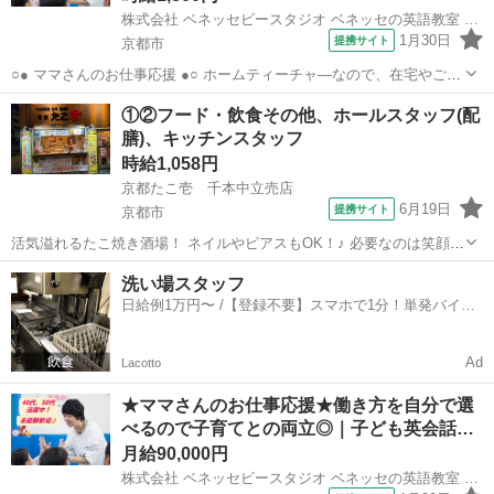
株式会社 ベネッセビースタジオ ベネッセの英語教室 BE studio
1月30日
提携サイト
京都市
○● ママさんのお仕事応援 ●○ ホームティーチャ—なので、在宅やご自
宅近くでの勤務！ ご家庭の都合に応じて、週1日～開校日なども調整
京都
京都市
店長
①②フード・飲食その他、ホールスタッフ(配
可能です。 ○● 未経験からの「英語の先生」デビューも大歓迎 ●○ ・開
膳)、キッチンスタッフ
校以降は教室運営...
時給1,058円
京都たこ壱 千本中立売店
6月19日
提携サイト
京都市
活気溢れるたこ焼き酒場！ ネイルやピアスもOK！♪ 必要なのは笑顔と
元気だけ！ 大学生・主婦(夫)・フリーターなど、 年齢・性別問わず大
京都
京都市
店長
洗い場スタッフ
募集★ 笑顔と元気さえあれば積極採用中です！★ ≪未経験の方でも問
日給例1万円〜 /【登録不要】スマホで1分！単発バイト
題なし！！≫ 未...
一括検索✨
Ad
Lacotto
★ママさんのお仕事応援★働き方を自分で選
べるので子育てとの両立◎｜子ども英会話…
月給90,000円
株式会社 ベネッセビースタジオ ベネッセの英語教室 BE studio