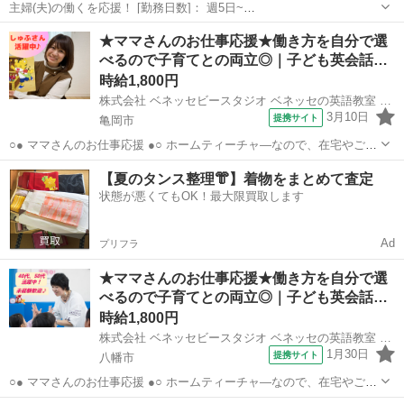
主婦(夫)の働くを応援！ [勤務日数]： 週5日~
09:30~18:30/12:00~20:00/14:00~21:30 月/火/水/木/金/土/日 などから選
京都
京都市
店長
★ママさんのお仕事応援★働き方を自分で選
べます [勤務地・最寄駅]： 京都府京都市右京区西院追分町...
べるので子育てとの両立◎｜子ども英会話…
時給1,800円
株式会社 ベネッセビースタジオ ベネッセの英語教室 BE studio
3月10日
提携サイト
亀岡市
○● ママさんのお仕事応援 ●○ ホームティーチャ—なので、在宅やご自
宅近くでの勤務！ ご家庭の都合に応じて、週1日～開校日なども調整
京都
亀岡市
店長
【夏のタンス整理👘】着物をまとめて査定
可能です。 ○● 未経験からの「英語の先生」デビューも大歓迎 ●○ ・開
状態が悪くてもOK！最大限買取します
校以降は教室運営...
Ad
プリフラ
★ママさんのお仕事応援★働き方を自分で選
べるので子育てとの両立◎｜子ども英会話…
時給1,800円
株式会社 ベネッセビースタジオ ベネッセの英語教室 BE studio
1月30日
提携サイト
八幡市
○● ママさんのお仕事応援 ●○ ホームティーチャ—なので、在宅やご自
宅近くでの勤務！ ご家庭の都合に応じて、週1日～開校日なども調整