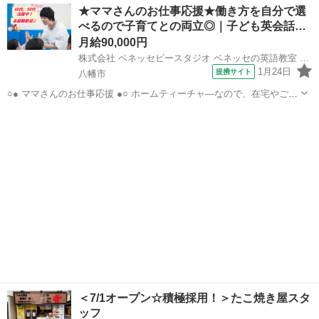
京都
京都市
店長
★ママさんのお仕事応援★働き方を自分で選
募集★ 笑顔と元気さえあれば積極採用中です！★ ≪未経験の方でも問
べるので子育てとの両立◎｜子ども英会話…
題なし！！≫ 未...
月給90,000円
株式会社 ベネッセビースタジオ ベネッセの英語教室 BE studio
1月24日
提携サイト
八幡市
○● ママさんのお仕事応援 ●○ ホームティーチャ—なので、在宅やご自
宅近くでの勤務！ ご家庭の都合に応じて、週1日～開校日なども調整
京都
八幡市
店長
可能です。 ○● 未経験からの「英語の先生」デビューも大歓迎 ●○ ・開
校以降は教室運営...
＜7/1オープン☆積極採用！＞たこ焼き屋スタ
ッフ