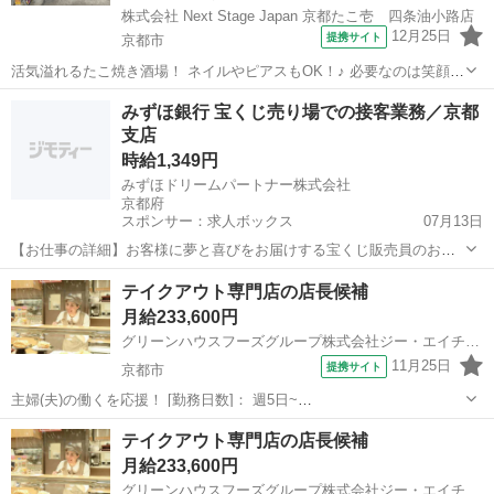
株式会社 Next Stage Japan 京都たこ壱 四条油小路店
12月25日
提携サイト
京都市
活気溢れるたこ焼き酒場！ ネイルやピアスもOK！♪ 必要なのは笑顔と
元気だけ！ 大学生・主婦(夫)・フリーターなど、 年齢・性別問わず大
京都
京都市
店長
みずほ銀行 宝くじ売り場での接客業務／京都
募集★ 笑顔と元気さえあれば積極採用中です！★ ≪未経験の方でも問
支店
題なし！！≫ 未...
時給1,349円
みずほドリームパートナー株式会社
京都府
スポンサー：求人ボックス
07月13日
【お仕事の詳細】お客様に夢と喜びをお届けする宝くじ販売員のお仕
事です。 みずほ銀行直結の宝くじ売り場にて安心して長期で活躍いた
アルバイト・パート
テイクアウト専門店の店長候補
だけます。 <業務内容> ・宝くじ販売 ・当せん金支払い 【応募資格】
月給233,600円
高卒以上の方 ・会社勤務経験のある...
グリーンハウスフーズグループ株式会社ジー・エイチ・エフ・マネジメント
11月25日
提携サイト
京都市
主婦(夫)の働くを応援！ [勤務日数]： 週5日~
09:30~18:30/12:00~20:00/14:00~21:30 月/火/水/木/金/土/日 などから選
京都
京都市
店長
テイクアウト専門店の店長候補
べます [勤務地・最寄駅]： 京都府京都市右京区西院追分町...
月給233,600円
グリーンハウスフーズグループ株式会社ジー・エイチ・エフ・マネジメント