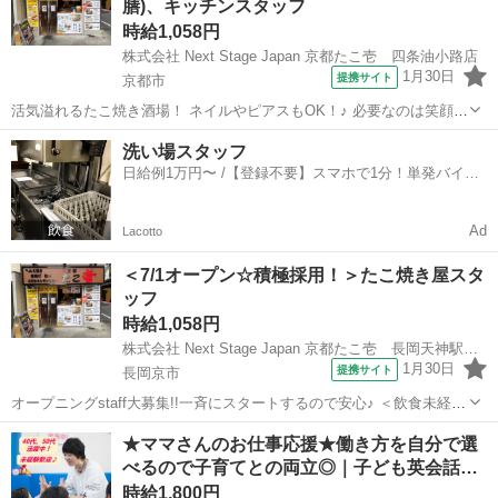
膳)、キッチンスタッフ
校以降は教室運営...
時給1,058円
株式会社 Next Stage Japan 京都たこ壱 四条油小路店
1月30日
提携サイト
京都市
活気溢れるたこ焼き酒場！ ネイルやピアスもOK！♪ 必要なのは笑顔と
元気だけ！ 大学生・主婦(夫)・フリーターなど、 年齢・性別問わず大
京都
京都市
店長
洗い場スタッフ
募集★ 笑顔と元気さえあれば積極採用中です！★ ≪未経験の方でも問
日給例1万円〜 /【登録不要】スマホで1分！単発バイト
題なし！！≫ 未...
一括検索✨
Ad
Lacotto
＜7/1オープン☆積極採用！＞たこ焼き屋スタ
ッフ
時給1,058円
株式会社 Next Stage Japan 京都たこ壱 長岡天神駅前店
1月30日
提携サイト
長岡京市
オープニングstaff大募集!!一斉にスタートするので安心♪ ＜飲食未経験
や初バイトも大歓迎！＞ 活気溢れるたこ焼き酒場！ ネイルやピアスも
京都
長岡京市
店長
★ママさんのお仕事応援★働き方を自分で選
OK！♪ 必要なのは笑顔と元気だけ！ 大学生・主婦(夫)・フリーターな
べるので子育てとの両立◎｜子ども英会話…
ど、 年齢...
時給1,800円