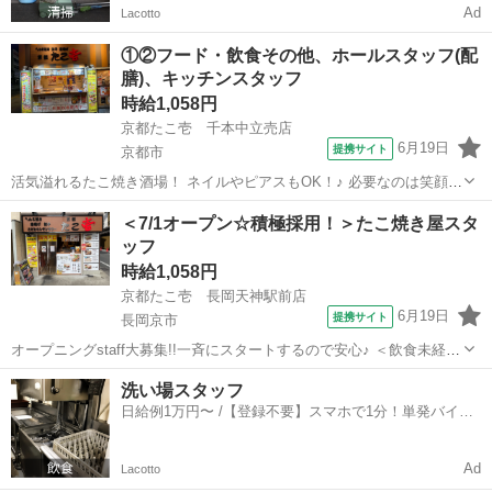
Ad
Lacotto
①②フード・飲食その他、ホールスタッフ(配
膳)、キッチンスタッフ
時給1,058円
京都たこ壱 千本中立売店
6月19日
提携サイト
京都市
活気溢れるたこ焼き酒場！ ネイルやピアスもOK！♪ 必要なのは笑顔と
元気だけ！ 大学生・主婦(夫)・フリーターなど、 年齢・性別問わず大
京都
京都市
店長
＜7/1オープン☆積極採用！＞たこ焼き屋スタ
募集★ 笑顔と元気さえあれば積極採用中です！★ ≪未経験の方でも問
ッフ
題なし！！≫ 未...
時給1,058円
京都たこ壱 長岡天神駅前店
6月19日
提携サイト
長岡京市
オープニングstaff大募集!!一斉にスタートするので安心♪ ＜飲食未経験
や初バイトも大歓迎！＞ 活気溢れるたこ焼き酒場！ ネイルやピアスも
京都
長岡京市
店長
洗い場スタッフ
OK！♪ 必要なのは笑顔と元気だけ！ 大学生・主婦(夫)・フリーターな
日給例1万円〜 /【登録不要】スマホで1分！単発バイト
ど、 年齢...
一括検索✨
Ad
Lacotto