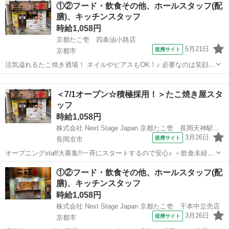
京都
京都市
店長
①②フード・飲食その他、ホールスタッフ(配
べます [勤務地・最寄駅]： 京都府京都市南区西九条鳥...
膳)、キッチンスタッフ
時給1,058円
京都たこ壱 四条油小路店
5月21日
提携サイト
京都市
活気溢れるたこ焼き酒場！ ネイルやピアスもOK！♪ 必要なのは笑顔と
元気だけ！ 大学生・主婦(夫)・フリーターなど、 年齢・性別問わず大
京都
京都市
店長
募集★ 笑顔と元気さえあれば積極採用中です！★ ≪未経験の方でも問
＜7/1オープン☆積極採用！＞たこ焼き屋スタ
題なし！！≫ 未...
ッフ
時給1,058円
株式会社 Next Stage Japan 京都たこ壱 長岡天神駅前店
3月26日
提携サイト
長岡京市
オープニングstaff大募集!!一斉にスタートするので安心♪ ＜飲食未経験
や初バイトも大歓迎！＞ 活気溢れるたこ焼き酒場！ ネイルやピアスも
京都
長岡京市
店長
①②フード・飲食その他、ホールスタッフ(配
OK！♪ 必要なのは笑顔と元気だけ！ 大学生・主婦(夫)・フリーターな
膳)、キッチンスタッフ
ど、 年齢...
時給1,058円
株式会社 Next Stage Japan 京都たこ壱 千本中立売店
3月26日
提携サイト
京都市