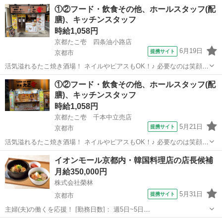
①②フード・飲食その他、ホールスタッフ(配
膳)、キッチンスタッフ
時給1,058円
京都たこ壱 四条油小路店
6月19日
提携サイト
京都市
活気溢れるたこ焼き酒場！ ネイルやピアスもOK！♪ 必要なのは笑顔と
元気だけ！ 大学生・主婦(夫)・フリーターなど、 年齢・性別問わず大
京都
京都市
店長
①②フード・飲食その他、ホールスタッフ(配
募集★ 笑顔と元気さえあれば積極採用中です！★ ≪未経験の方でも問
膳)、キッチンスタッフ
題なし！！≫ 未...
時給1,058円
京都たこ壱 千本中立売店
5月21日
提携サイト
京都市
活気溢れるたこ焼き酒場！ ネイルやピアスもOK！♪ 必要なのは笑顔と
元気だけ！ 大学生・主婦(夫)・フリーターなど、 年齢・性別問わず大
京都
京都市
店長
イオンモール京都内・韓国料理店の店長候補
募集★ 笑顔と元気さえあれば積極採用中です！★ ≪未経験の方でも問
月給350,000円
題なし！！≫ 未...
株式会社榮林
5月31日
提携サイト
京都市
主婦(夫)の働くを応援！ [勤務日数]： 週5日~5日
10:00~22:00/10:00~20:00/12:00~22:00 月/火/水/木/金/土/日 などから選