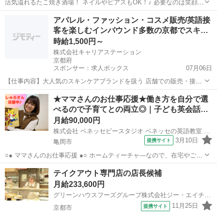
活気溢れるたこ焼き酒場！ ネイルやピアスもOK！♪ 必要なのは笑顔と
元気だけ！ 大学生・主婦(夫)・フリーターなど、 年齢・性別問わず大
京都
京都市
店長
アパレル・ファッション・コスメ販売/英語接
募集★ 笑顔と元気さえあれば積極採用中です！★ ≪未経験の方でも問
客を楽しむインバウンド多数の京都でスキ…
題なし！！≫ 未...
時給1,500円～
株式会社キャリアステーション
京都府
スポンサー：求人ボックス
07月06日
【仕事内容】大人気のスキンケアブランドを扱う 店舗での販売・接客
業務になります。 <具体的なお仕事内容> 訪日外国人への英語での接
アルバイト・パート
★ママさんのお仕事応援★働き方を自分で選
客対応 商品の魅力や使い方の丁寧なご説明 お会計や免税対応などのレ
べるので子育てとの両立◎｜子ども英会話…
ジ業務 店内清掃や商品の品出し、在...
月給90,000円
株式会社 ベネッセビースタジオ ベネッセの英語教室 BE studio
3月10日
提携サイト
亀岡市
○● ママさんのお仕事応援 ●○ ホームティーチャ—なので、在宅やご自
宅近くでの勤務！ ご家庭の都合に応じて、週1日～開校日なども調整
京都
亀岡市
店長
テイクアウト専門店の店長候補
可能です。 ○● 未経験からの「英語の先生」デビューも大歓迎 ●○ ・開
月給233,600円
校以降は教室運営...
グリーンハウスフーズグループ株式会社ジー・エイチ・エフ・マネジメント
11月25日
提携サイト
京都市