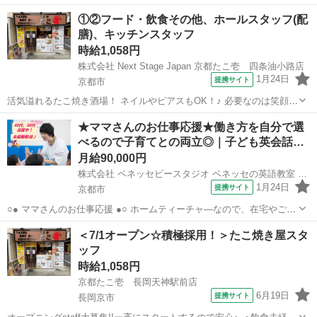
①②フード・飲食その他、ホールスタッフ(配
膳)、キッチンスタッフ
時給1,058円
株式会社 Next Stage Japan 京都たこ壱 四条油小路店
1月24日
提携サイト
京都市
活気溢れるたこ焼き酒場！ ネイルやピアスもOK！♪ 必要なのは笑顔と
元気だけ！ 大学生・主婦(夫)・フリーターなど、 年齢・性別問わず大
京都
京都市
店長
★ママさんのお仕事応援★働き方を自分で選
募集★ 笑顔と元気さえあれば積極採用中です！★ ≪未経験の方でも問
べるので子育てとの両立◎｜子ども英会話…
題なし！！≫ 未...
月給90,000円
株式会社 ベネッセビースタジオ ベネッセの英語教室 BE studio
1月24日
提携サイト
京都市
○● ママさんのお仕事応援 ●○ ホームティーチャ—なので、在宅やご自
宅近くでの勤務！ ご家庭の都合に応じて、週1日～開校日なども調整
京都
京都市
店長
＜7/1オープン☆積極採用！＞たこ焼き屋スタ
可能です。 ○● 未経験からの「英語の先生」デビューも大歓迎 ●○ ・開
ッフ
校以降は教室運営...
時給1,058円
京都たこ壱 長岡天神駅前店
6月19日
提携サイト
長岡京市