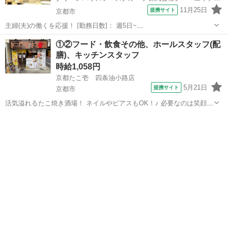
11月25日
提携サイト
京都市
主婦(夫)の働くを応援！ [勤務日数]： 週5日~
09:30~18:30/12:00~20:00/14:00~21:30 月/火/水/木/金/土/日 などから選
京都
京都市
店長
①②フード・飲食その他、ホールスタッフ(配
べます [勤務地・最寄駅]： 京都府京都市伏見区桃山町山ノ...
膳)、キッチンスタッフ
時給1,058円
京都たこ壱 四条油小路店
5月21日
提携サイト
京都市
活気溢れるたこ焼き酒場！ ネイルやピアスもOK！♪ 必要なのは笑顔と
元気だけ！ 大学生・主婦(夫)・フリーターなど、 年齢・性別問わず大
京都
京都市
店長
募集★ 笑顔と元気さえあれば積極採用中です！★ ≪未経験の方でも問
題なし！！≫ 未...