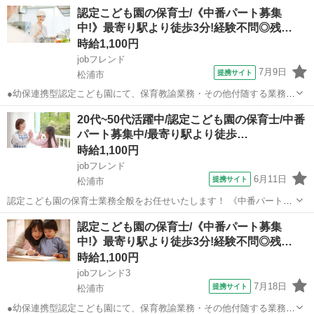
認定こども園の保育士/《中番パート募集
中!》最寄り駅より徒歩3分!経験不問◎残…
時給1,100円
jobフレンド
7月9日
提携サイト
松浦市
●幼保連携型認定こども園にて、保育教諭業務・その他付随する業務に
従事していただきます◎未経験の方もご応募OK！●お子様の学校行事
長崎
松浦市
保育士
20代~50代活躍中/認定こども園の保育士/中番
等でのお休みも相談可能ですので、子育て中の方もご安心ください☆
パート募集中/最寄り駅より徒歩…
彡●勤務日数は週2日～ご相談OK♪...
時給1,100円
jobフレンド
6月11日
提携サイト
松浦市
認定こども園の保育士業務全般をお任せいたします！ 《中番パート募
集中♪》最寄り駅より徒歩3分！経験不問◎残業ほぼなし☆幼保どちら
長崎
松浦市
保育士
認定こども園の保育士/《中番パート募集
も経験できますよ◎ アルバイト,パート 労災保険、交通費支給（上限1
中!》最寄り駅より徒歩3分!経験不問◎残…
万8,700円/月）、...
時給1,100円
jobフレンド3
7月18日
提携サイト
松浦市
●幼保連携型認定こども園にて、保育教諭業務・その他付随する業務に