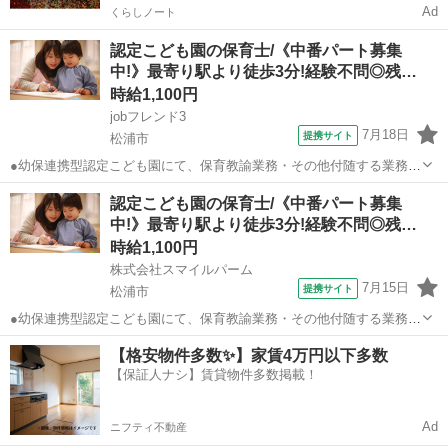
Ad
くらしノート
認定こども園の保育士/《中番パート募集
中!》最寄り駅より徒歩3分!経験不問◎残…
時給1,100円
jobフレンド3
7月18日
提携サイト
松浦市
●幼保連携型認定こども園にて、保育教諭業務・その他付随する業務に
従事していただきます◎未経験の方もご応募OK！●お子様の学校行事
長崎
松浦市
保育士
認定こども園の保育士/《中番パート募集
等でのお休みも相談可能ですので、子育て中の方もご安心ください☆
中!》最寄り駅より徒歩3分!経験不問◎残…
彡●勤務日数は週2日～ご相談OK♪...
時給1,100円
株式会社スマイルパーム
7月15日
提携サイト
松浦市
●幼保連携型認定こども園にて、保育教諭業務・その他付随する業務に
従事していただきます◎未経験の方もご応募OK！●お子様の学校行事
長崎
松浦市
保育士
【格安物件多数✨】家賃4万円以下多数
等でのお休みも相談可能ですので、子育て中の方もご安心ください☆
【保証人ナシ】賃貸物件多数掲載！
彡●勤務日数は週2日～ご相談OK♪...
Ad
ニフティ不動産