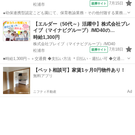
7月15日
提携サイト
松浦市
●幼保連携型認定こども園にて、保育教諭業務・その他付随する業務に
従事していただきます◎未経験の方もご応募OK！●お子様の学校行事
長崎
松浦市
保育士
【エルダー（50代～）活躍中】株式会社ブレ
等でのお休みも相談可能ですので、子育て中の方もご安心ください☆
イブ（マイナビグループ）/MD40の…
彡●勤務日数は週2日～ご相談OK♪...
時給1,300円
株式会社ブレイブ（マイナビグループ）/MD40
7月18日
提携サイト
松浦市
■時給1,300円～＋交通費 ◆支払い方法 ＊日払い・週払い可 ◆交通
費：別途全額支給 ※当社規定あり ■長崎県松浦市 【最寄駅】 ◆松浦
長崎
松浦市
保育士
【ペット相談可】家賃1ヶ月0円物件あり！
鉄道「今福駅」 ◆松浦鉄道「鷹島口駅」 ◆松浦鉄道「調川駅」 ★そ
無料アプリ
の他...
Ad
ニフティ不動産