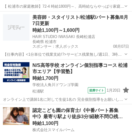
【 松浦市の家庭教師】72-4 時給1800円～、高時給ならやっぱり家庭教
師📕 短期、週1×1h～OK!未経験でも問題なし サポート体制バッチリ!
長崎
松浦市
家庭教師
時給
美容師・スタイリスト/松浦駅/パート募集/8月
まずはご登録を🔎 今、人気上昇中の家庭教師グループです 一緒にや...
7日更新
時給1,100円～1,600円
HAIR STUDIO IWASAKI 長崎松浦店
長崎県 松浦市
スポンサー：求人ボックス
08月07日
【仕事内容】<1分単位で残業支給!?>サービス残業無し/週1日、3時間
～OK/定着率88% <募集職種> 美容師 <仕事内容> スタイリスト業務全
アルバイト・パート
N/S高等学校 オンライン個別指導コース 松浦
般をお任せします。 特殊な技術・ノルマはなく、自分のペースで長く
市エリア【学習塾】
続けられるサロンワー...
時給1,700円
学校法人角川ドワンゴ学園
1月20日
提携サイト
松浦駅
オンライン上で講師1名に対して生徒1名の 完全個別指導をお願いしま
す。 火曜と木曜に担当生徒が来るため、 1コマ90分、1日2コマの指導
長崎
松浦市
松浦駅
塾講師
認定こども園の保育士/《中番パート募集
をお願いします。 生徒の学習の進捗を把握しながら 学習計画に沿って
中!》最寄り駅より徒歩3分!経験不問◎残…
進めていただきます...
時給1,100円
株式会社スマイルパーム