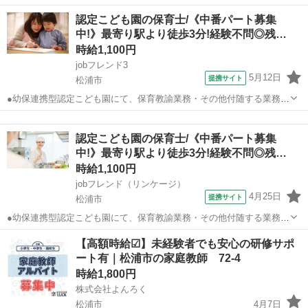
従事していただきます◎未経験の方もご応募OK！●お子様の学校行事
長崎
松浦市
保育士
認定こども園の保育士/《中番パート募集
等でのお休みも相談可能ですので、子育て中の方もご安心ください☆
中!》最寄り駅より徒歩3分!経験不問◎残…
彡●勤務日数は週2日～ご相談OK♪...
時給1,100円
jobフレンド3
5月12日
提携サイト
松浦市
●幼保連携型認定こども園にて、保育教諭業務・その他付随する業務に
従事していただきます◎未経験の方もご応募OK！●お子様の学校行事
長崎
松浦市
保育士
等でのお休みも相談可能ですので、子育て中の方もご安心ください☆
認定こども園の保育士/《中番パート募集
彡●勤務日数は週2日～ご相談OK♪...
中!》最寄り駅より徒歩3分!経験不問◎残…
時給1,100円
jobフレンド（リンケージ）
4月25日
提携サイト
松浦市
●幼保連携型認定こども園にて、保育教諭業務・その他付随する業務に
従事していただきます◎未経験の方もご応募OK！●お子様の学校行事
長崎
松浦市
保育士
【高額時給☑】未経験者でも安心の研修サポ
等でのお休みも相談可能ですので、子育て中の方もご安心ください☆
ート有｜松浦市の家庭教師 72-4
彡●勤務日数は週2日～ご相談OK♪...
時給1,800円
株式会社よんろく
松浦市
4月7日