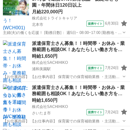
園・年間休日120日以上
守り ・園児の身の回り...
月給220,000円
株式会社トライトキャリア
6月30日
提携サイト
北本市
主婦(夫)の働くを応援！ [勤務日数]： 週5日~ 08:00~17:00 [勤務地・最
寄駅]： 埼玉県北本市宮内7-71 学校法人武蔵学園 幼稚園型認定こども
埼玉
北本市
保育士
派遣保育士さん募集！！時間帯・お休み・業
園 きたもと幼稚園 北本駅徒歩17分 [職種名]：保育教...
務範囲も相談OK！あなたらしい働き方を…
時給1,650円
株式会社SACHIHIKO
7月24日
提携サイト
浦和美園駅
【お仕事内容】 【お仕事内容】 保育園での保育補助業務 ・主活動の
サポート(散歩、手遊び、読み聞かせ等) ・給食、おやつ等の介助 ・午
埼玉
さいたま市
浦和美園駅
保育士
派遣保育士さん募集！！時間帯・お休み・業
睡チェック ・清掃、消毒等の衛生管理 ◆保育補助とは… ・遊びの見
務範囲も相談OK！あなたらしい働き方を…
守り ・園児の身の回り...
時給1,650円
株式会社SACHIHIKO
7月24日
提携サイト
さいたま市
【お仕事内容】 【お仕事内容】 保育園での保育補助業務 ・主活動の
サポート(散歩、手遊び、読み聞かせ等) ・給食、おやつ等の介助 ・午
埼玉
さいたま市
保育士