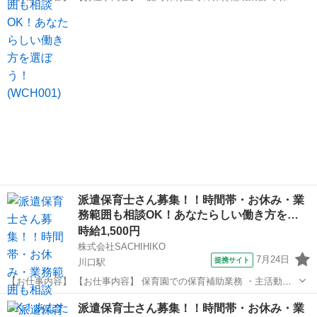
補助とは… ・遊びの見守り ・園児の身の回りのお世話 ・お出迎え・
埼玉
上尾市
保育士
お見送り ・保育業務に付随した雑務 など ・連絡帳の記入など ※職
場により上記業務内容の有...
派遣保育士さん募集！！時間帯・お休み・業
務範囲も相談OK！あなたらしい働き方を…
時給1,500円
株式会社SACHIHIKO
7月24日
提携サイト
川口駅
【お仕事内容】 【お仕事内容】 保育園での保育補助業務 ・主活動の
サポート(散歩、手遊び、読み聞かせ等) ・給食、おやつ等の介助 ・午
埼玉
川口市
川口駅
保育士
派遣保育士さん募集！！時間帯・お休み・業
睡チェック ・清掃、消毒等の衛生管理 ◆保育補助とは… ・遊びの見