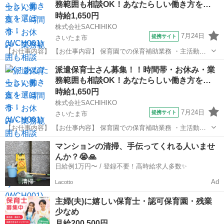
務範囲も相談OK！あなたらしい働き方を…
守り ・園児の身の回り...
時給1,650円
株式会社SACHIHIKO
7月24日
提携サイト
さいたま市
【お仕事内容】 【お仕事内容】 保育園での保育補助業務 ・主活動の
サポート(散歩、手遊び、読み聞かせ等) ・給食、おやつ等の介助 ・午
埼玉
さいたま市
保育士
派遣保育士さん募集！！時間帯・お休み・業
睡チェック ・清掃、消毒等の衛生管理 ◆保育補助とは… ・遊びの見
務範囲も相談OK！あなたらしい働き方を…
守り ・園児の身の回り...
時給1,650円
株式会社SACHIHIKO
7月24日
提携サイト
さいたま市
【お仕事内容】 【お仕事内容】 保育園での保育補助業務 ・主活動の
サポート(散歩、手遊び、読み聞かせ等) ・給食、おやつ等の介助 ・午
埼玉
さいたま市
保育士
マンションの清掃、手伝ってくれる人いませ
睡チェック ・清掃、消毒等の衛生管理 ◆保育補助とは… ・遊びの見
んか？😭🙏
守り ・園児の身の回り...
日給例1万円〜 / 登録不要！高時給求人多数✨
Ad
Lacotto
主婦(夫)に嬉しい保育士・認可保育園・残業
少なめ
月給200,500円