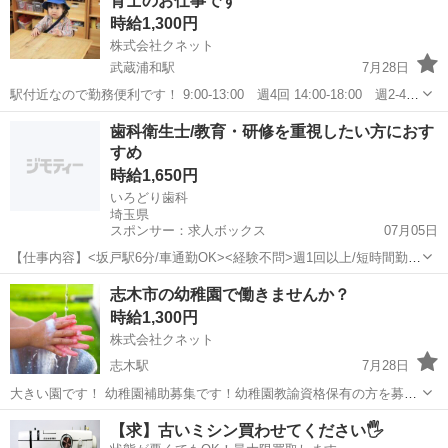
育士のお仕事です
時給1,300円
株式会社クネット
武蔵浦和駅
7月28日
駅付近なので勤務便利です！ 9:00-13:00 週4回 14:00-18:00 週2-4回
9：00-14：00 週3回 希望によって配属先が異なる場合もあります 当
埼玉
さいたま市
武蔵浦和駅
保育士
歯科衛生士/教育・研修を重視したい方におす
社と長いお付き合いの法人が多いので、安...
すめ
時給1,650円
いろどり歯科
埼玉県
スポンサー：求人ボックス
07月05日
【仕事内容】<坂戸駅6分/車通勤OK><経験不問>週1回以上/短時間勤務
OK 予防に力を入れたいDHさん必見! 衛生士業務 メインテナンス・
アルバイト・パート
志木市の幼稚園で働きませんか？
TBI・染め出し・歯周基本検査・スケーリング・SRP 診療アシスタン
時給1,300円
ト(一部あり)、シーラ...
株式会社クネット
志木駅
7月28日
大きい園です！ 幼稚園補助募集です！幼稚園教諭資格保有の方を募集
しています！ 週４～５日 ☆週５日であれば尚優遇 ・８：００
埼玉
志木市
志木駅
その他
【求】古いミシン買わせてください🖐️
～１５：００休憩４５分 （４～６時間程度） ・１４：００～１