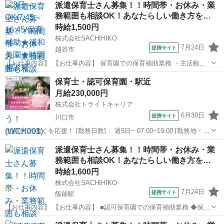
派遣保育士さん募集！！時間帯・お休み・業
能〇 ・車通勤OK ブランクあっても問題なし 《 勤務時間 》 ・7:45
務範囲も相談OK！あなたらしい働き方を…
～16:45...
時給1,500円
株式会社SACHIHIKO
7月24日
提携サイト
越谷市
【お仕事内容】 【お仕事内容】 保育園での保育補助業務 ・主活動の
サポート(散歩、手遊び、読み聞かせ等) ・給食、おやつ等の介助 ・午
埼玉
越谷市
保育士
保育士・認可保育園・駅近
睡チェック ・清掃、消毒等の衛生管理 ◆保育補助とは… ・遊びの見
月給230,000円
守り ・園児の身の回り...
株式会社トライトキャリア
6月30日
提携サイト
川口市
主婦(夫)の働くを応援！ [勤務日数]： 週5日~ 07:00~19:00 [勤務地・最
寄駅]： 埼玉県川口市里1608-1 有限会社いちご保育園 いちご保育園 鳩
埼玉
川口市
保育士
派遣保育士さん募集！！時間帯・お休み・業
ケ谷駅徒歩4分 [職種名]：保育士・認可保育園・駅近...
務範囲も相談OK！あなたらしい働き方を…
時給1,600円
株式会社SACHIHIKO
7月24日
提携サイト
飯能駅
【お仕事内容】 【お仕事内容】 ■認可保育園での保育補助業務 ◆保育
補助とは… ・遊びの見守り ・園児の身の回りのお世話 ・お出迎え・
埼玉
飯能市
飯能駅
保育士