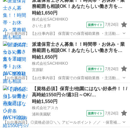
派遣保育士さん募集！！時間帯・お休み・業
テイ新座保育園 新座駅自動車11分／朝霞台駅／志木駅 ...
務範囲も相談OK！あなたらしい働き方を…
時給1,650円
株式会社SACHIHIKO
7月24日
提携サイト
さいたま市
【お仕事内容】 【お仕事内容】 保育園での保育補助業務 ・主活動の
サポート(散歩、手遊び、読み聞かせ等) ・給食、おやつ等の介助 ・午
埼玉
さいたま市
保育士
派遣保育士さん募集！！時間帯・お休み・業
睡チェック ・清掃、消毒等の衛生管理 ◆保育補助とは… ・遊びの見
務範囲も相談OK！あなたらしい働き方を…
守り ・園児の身の回り...
時給1,650円
株式会社SACHIHIKO
7月24日
提携サイト
宮原駅
【お仕事内容】 【お仕事内容】 保育園での保育補助業務 ・主活動の
サポート(散歩、手遊び、読み聞かせ等) ・給食、おやつ等の介助 ・午
埼玉
さいたま市
宮原駅
保育士
【資格必須】保育士/他園にはない好条件！！/
睡チェック ・清掃、消毒等の衛生管理 ◆保育補助とは… ・遊びの見
高時給1550円☆/週3日～OK/…
守り ・園児の身の回り...
時給1,550円
株式会社アスカ
7月24日
提携サイト
浦和美園駅
【お仕事内容】 ◎資格必須◎＼＼ アピールポイント ／／ ・保育補助
のお手伝い 子育て経験活かせます★ ・勤務日数 時間ともにご相談可
埼玉
さいたま市
浦和美園駅
保育士