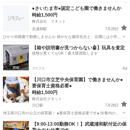
金 [勤務地・最寄駅]： 埼玉県狭山市入間川３－２１－１１ 埼玉ブリエ
埼玉
狭山市
その他
●さいたま市●認定こども園で働きませんか
日本語学校【株式会社アップルホーム】※応募要件を満たしてい...
時給1,500円
株式会社 クネット
北浦和駅
7月28日
ひかり幼稚園で勤務しませんか 穏やかな園長先生と、近隣には小学校
も隣接し安心安全な環境の中での眉宇赤に子供たちの成長を見守って
埼玉
さいたま市
北浦和駅
その他
近隣
【箱や説明書が見つからない🤖】玩具を査定
いきませんか 認定こども園なので2階の乳児クラス希望か 1回の幼児ク
状態が悪くてもOK！最大限買取します
ラスかどちらも選べま...
Ad
プリフラ
【川口市立芝中央保育園】で働きませんか●
要保育士資格必要●
時給1,500円
株式会社クネット
川口駅
7月28日
埼玉県川口市の公立の保育園！ ●要保育士資格必要です● 扶養内の勤
務可能です！ぜひ力を貸してください！ 風通しよく優しく丁寧な先生
埼玉
川口市
川口駅
保育士
【9:00-13:00勤務OK！】武蔵浦和駅付近の保
たちで園の雰囲気もとても良いです！