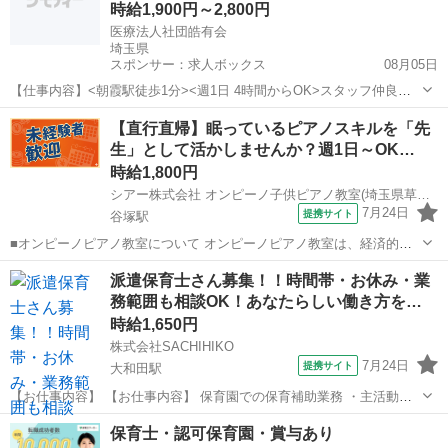
時給1,900円～2,800円
医療法人社団皓有会
埼玉県
スポンサー：求人ボックス
08月05日
【仕事内容】<朝霞駅徒歩1分><週1日 4時間からOK>スタッフ仲良好
訪問/外来選べる働き方でプライベートも充実できます 歯科衛生士業務
アルバイト・パート
【直行直帰】眠っているピアノスキルを「先
<外来> ・歯周治療メンテナンス/クリーニング(バリオス/エアフロ―な
生」として活かしませんか？週1日～OK…
ど) ・ホワイトニン...
時給1,800円
シアー株式会社 オンピーノ子供ピアノ教室(埼玉県草加市)
7月24日
提携サイト
谷塚駅
■オンピーノピアノ教室について オンピーノピアノ教室は、経済的な
事情に左右されることなく、すべての子どもたちが平等に音楽を学べ
埼玉
草加市
谷塚駅
インストラクター
派遣保育士さん募集！！時間帯・お休み・業
る場所をつくりたい!という想いから生まれました。 出張レッスンとい
務範囲も相談OK！あなたらしい働き方を…
う形を採用することで、 「近...
時給1,650円
株式会社SACHIHIKO
7月24日
提携サイト
大和田駅
【お仕事内容】 【お仕事内容】 保育園での保育補助業務 ・主活動の
サポート(散歩、手遊び、読み聞かせ等) ・給食、おやつ等の介助 ・午
埼玉
さいたま市
大和田駅
保育士
保育士・認可保育園・賞与あり
睡チェック ・清掃、消毒等の衛生管理 ◆保育補助とは… ・遊びの見