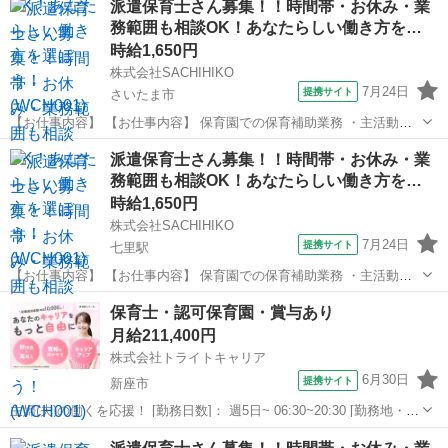
派遣保育士さん募集！！時間帯・お休み・業
睡チェック ・清掃、消毒等の衛生管理 ◆保育補助とは… ・遊びの見
務範囲も相談OK！あなたらしい働き方を…
守り ・園児の身の回り...
時給1,650円
株式会社SACHIHIKO
7月24日
提携サイト
さいたま市
【お仕事内容】 【お仕事内容】 保育園での保育補助業務 ・主活動の
サポート(散歩、手遊び、読み聞かせ等) ・給食、おやつ等の介助 ・午
埼玉
さいたま市
保育士
派遣保育士さん募集！！時間帯・お休み・業
睡チェック ・清掃、消毒等の衛生管理 ◆保育補助とは… ・遊びの見
務範囲も相談OK！あなたらしい働き方を…
守り ・園児の身の回り...
時給1,650円
株式会社SACHIHIKO
7月24日
提携サイト
七里駅
【お仕事内容】 【お仕事内容】 保育園での保育補助業務 ・主活動の
サポート(散歩、手遊び、読み聞かせ等) ・給食、おやつ等の介助 ・午
埼玉
さいたま市
七里駅
保育士
保育士・認可保育園・賞与あり
睡チェック ・清掃、消毒等の衛生管理 ◆保育補助とは… ・遊びの見
月給211,400円
守り ・園児の身の回り...
株式会社トライトキャリア
6月30日
提携サイト
新座市
主婦(夫)の働くを応援！ [勤務日数]： 週5日~ 06:30~20:30 [勤務地・最
寄駅]： 埼玉県新座市野火止1-19-15 社会福祉法人ゆずの木 キッド・ス
埼玉
新座市
保育士