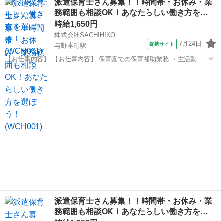
派遣保育士さん募集！！時間帯・お休み・業
睡チェック ・清掃、消毒等の衛生管理 ◆保育補助とは… ・遊びの見
務範囲も相談OK！あなたらしい働き方を…
守り ・園児の身の回り...
時給1,650円
株式会社SACHIHIKO
7月24日
提携サイト
与野本町駅
【お仕事内容】 【お仕事内容】 保育園での保育補助業務 ・主活動の
サポート(散歩、手遊び、読み聞かせ等) ・給食、おやつ等の介助 ・午
埼玉
さいたま市
与野本町駅
保育士
睡チェック ・清掃、消毒等の衛生管理 ◆保育補助とは… ・遊びの見
守り ・園児の身の回り...
派遣保育士さん募集！！時間帯・お休み・業
務範囲も相談OK！あなたらしい働き方を…