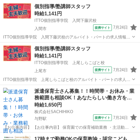
個別指導/塾講師スタッフ
時給1,141円
ITTO個別指導学院 入間下藤沢校
7月24日
提携サイト
入間市
ITTO個別指導学院 入間下藤沢校のアルバイト・パートの求人情報
【個別指導】週1日/1コマ～◎｜得意な科目＆未経験スタートOK！ ＼
埼玉
入間市
塾講師
個別指導/塾講師スタッフ
学生・主婦(夫)さんなど幅広い方たちが活躍中☆／ ♢週1日1コマから
時給1,141円
OKなのでプライベー...
ITTO個別指導学院 上尾しらこばと校
7月24日
提携サイト
上尾市
ITTO個別指導学院 上尾しらこばと校のアルバイト・パートの求人情
報 【個別指導】週1日/1コマ～◎｜得意な科目＆未経験スタートOK！
埼玉
上尾市
塾講師
派遣保育士さん募集！！時間帯・お休み・業
＼学生・主婦(夫)さんなど幅広い方たちが活躍中☆／ ♢週1日1コマか
務範囲も相談OK！あなたらしい働き方を…
らOKなのでプライ...
時給1,650円
株式会社SACHIHIKO
7月24日
提携サイト
与野駅
【お仕事内容】 【お仕事内容】 保育園での保育補助業務 ・主活動の
サポート(散歩、手遊び、読み聞かせ等) ・給食、おやつ等の介助 ・午
埼玉
さいたま市
与野駅
保育士
17時まで勤務OKの保育教諭・認定こども
睡チェック ・清掃、消毒等の衛生管理 ◆保育補助とは… ・遊びの見