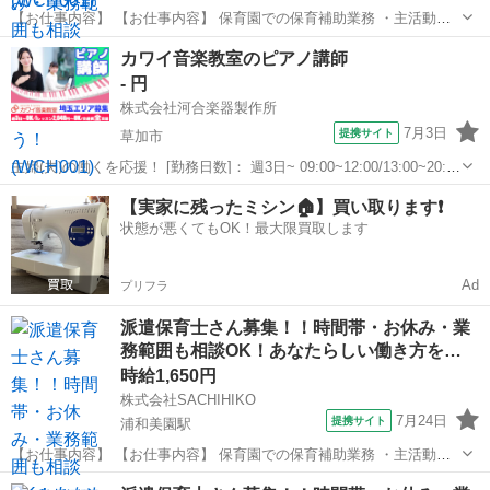
【お仕事内容】 【お仕事内容】 保育園での保育補助業務 ・主活動の
サポート(散歩、手遊び、読み聞かせ等) ・給食、おやつ等の介助 ・午
埼玉
さいたま市
保育士
カワイ音楽教室のピアノ講師
睡チェック ・清掃、消毒等の衛生管理 ◆保育補助とは… ・遊びの見
- 円
守り ・園児の身の回り...
株式会社河合楽器製作所
7月3日
提携サイト
草加市
主婦(夫)の働くを応援！ [勤務日数]： 週3日~ 09:00~12:00/13:00~20:00
月/火/水/木/金/土/日 などから選べます [勤務地・最寄駅]： 埼玉県草加
埼玉
草加市
その他
【実家に残ったミシン🏠】買い取ります❗️
市高砂2-7-1 アコス草加南館3F（勤務...
状態が悪くてもOK！最大限買取します
Ad
プリフラ
派遣保育士さん募集！！時間帯・お休み・業
務範囲も相談OK！あなたらしい働き方を…
時給1,650円
株式会社SACHIHIKO
7月24日
提携サイト
浦和美園駅
【お仕事内容】 【お仕事内容】 保育園での保育補助業務 ・主活動の
サポート(散歩、手遊び、読み聞かせ等) ・給食、おやつ等の介助 ・午
埼玉
さいたま市
浦和美園駅
保育士