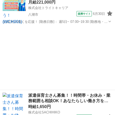
月給221,000円
守り ・園児の身の回り...
株式会社トライトキャリア
6月30日
提携サイト
八潮市
主婦(夫)の働くを応援！ [勤務日数]： 週5日~ 07:00~19:30 [勤務地・最
寄駅]： 埼玉県八潮市中央4-19-6 ケーアールマンション1F 株式会社城
埼玉
八潮市
保育士
南進学研究社 ふぇありぃ保育園 八潮中央園 八潮駅自動...
派遣保育士さん募集！！時間帯・お休み・業
務範囲も相談OK！あなたらしい働き方を…
時給1,650円
株式会社SACHIHIKO