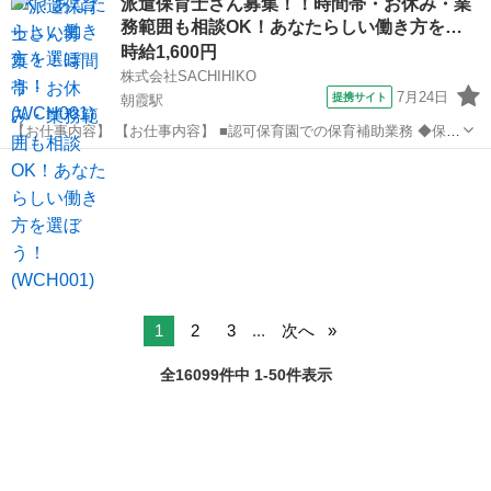
派遣保育士さん募集！！時間帯・お休み・業
お見送り ・保育業務に付随した雑務 など ・連絡帳の記入など ※職
務範囲も相談OK！あなたらしい働き方を…
場により上記業務内容の有...
時給1,600円
株式会社SACHIHIKO
7月24日
提携サイト
朝霞駅
【お仕事内容】 【お仕事内容】 ■認可保育園での保育補助業務 ◆保育
補助とは… ・遊びの見守り ・園児の身の回りのお世話 ・お出迎え・
埼玉
朝霞市
朝霞駅
保育士
お見送り ・保育業務に付随した雑務 など ・連絡帳の記入など ※職
場により上記業務内容の有...
1
2
3
...
次へ
全16099件中 1-50件表示