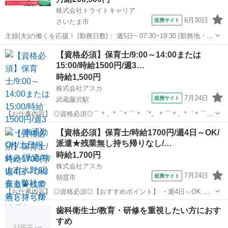
株式会社トライトキャリア
6月30日
提携サイト
さいたま市
主婦(夫)の働くを応援！ [勤務日数]： 週5日~ 07:30~19:30 [勤務地・最
寄駅]： 埼玉県さいたま市見沼区風渡野 1-10-7 社会福祉法人 なかよし
埼玉
さいたま市
保育士
【資格必須】保育士/9:00～14:00または
愛育会 風渡野保育園 七里駅徒歩5分／大和田(埼玉県)...
15:00/時給1500円/週3…
時給1,500円
株式会社アスカ
7月24日
提携サイト
武蔵藤沢駅
【お仕事内容】 ◎資格必須◎⌒＊。*゜＊⌒＊゜*。＊⌒＊。*゜＊⌒＊
日中の派遣さん募集が出ました（^-^） ★\ おすすめポイント /★
埼玉
狭山市
武蔵藤沢駅
保育士
【資格必須】保育士/時給1700円/週4日～OK/
・働きやすい9:00～14:00または15:00！ ・時給1500円、高時給...
派遣★残業無し持ち帰りなし/…
時給1,700円
株式会社アスカ
7月24日
提携サイト
朝霞市
【お仕事内容】 ◎資格必須◎【おすすめポイント】 ・週4日～OK ・
日勤 未経験ブランクOK ・残業なし持ち帰りなし 【勤務条件】 ・8
埼玉
朝霞市
保育士
歯科衛生士/教育・研修を重視したい方におす
時30分～17時15分 ・派遣 【お仕事内容】 クラスの複数担任のおひと
すめ
り ＊残業...