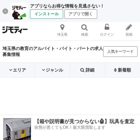
アプリならお得な情報を見逃さない！
インストール
アプリで開く
埼玉県
検索
ログイン
投稿
埼玉県の教育のアルバイト・バイト・パートの求人
人気キーワード
募集情報
エリア
ジャンル
詳細
新着順
【箱や説明書が見つからない🤖】玩具を査定
状態が悪くてもOK！最大限買取します