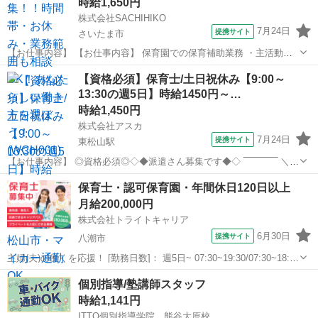
時給1,650円
株式会社SACHIHIKO
7月24日
提携サイト
さいたま市
【お仕事内容】 【お仕事内容】 保育園での保育補助業務 ・主活動の
サポート(散歩、手遊び、読み聞かせ等) ・給食、おやつ等の介助 ・午
埼玉
さいたま市
保育士
【資格必須】保育士/土日祝休み【9:00～
睡チェック ・清掃、消毒等の衛生管理 ◆保育補助とは… ・遊びの見
13:30の週5日】時給1450円～…
守り ・園児の身の回り...
時給1,450円
株式会社アスカ
7月24日
提携サイト
東松山駅
【お仕事内容】 ◎資格必須◎◇◆派遣さん募集です◆◇ ‾‾‾‾‾‾‾‾‾‾‾‾ ＼お
すすめポイント／ ★サービス残業なし★ ★土日祝休み★ ★高時給
埼玉
東松山市
東松山駅
保育士
保育士・認可保育園・年間休日120日以上
1450円★ ★マイカー通勤OK★ ＼勤務条件／ ■保育士資格必須 ■勤
月給200,000円
務...
株式会社トライトキャリア
6月30日
提携サイト
八潮市
主婦(夫)の働くを応援！ [勤務日数]： 週5日~ 07:30~19:30/07:30~18:30
[勤務地・最寄駅]： 埼玉県八潮市大字二丁目1067-1 社会福祉法人理趣
埼玉
八潮市
保育士
個別指導/塾講師スタッフ
会 やしお花桃保育園 八潮駅徒歩18分 [...
時給1,141円
ITTO個別指導学院 熊谷大原校