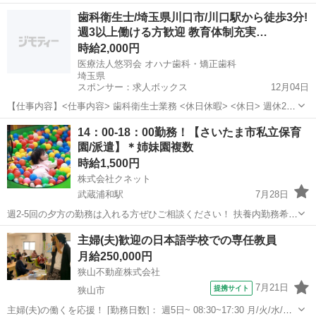
状況に応じてOK まずはご相談ください！ 例 週4日4時間など 週
埼玉
川口市
西川口駅
保育士
歯科衛生士/埼玉県川口市/川口駅から徒歩3分!
3回6時間など 当社の方で柔軟に勤務している方が複数おります...
週3以上働ける方歓迎 教育体制充実…
時給2,000円
医療法人悠羽会 オハナ歯科・矯正歯科
埼玉県
スポンサー：求人ボックス
12月04日
【仕事内容】<仕事内容> 歯科衛生士業務 <休日休暇> <休日> 週休2日
<休暇> 夏季休暇、年末年始休暇 <有給休暇> 法定通り 非常勤の出勤日
アルバイト・パート
14：00-18：00勤務！【さいたま市私立保育
等については応相談 <その他> <社会保険> 協会けんぽ・厚生年金・雇
園/派遣】＊姉妹園複数
用保険・労災...
時給1,500円
株式会社クネット
武蔵浦和駅
7月28日
週2-5回の夕方の勤務は入れる方ぜひご相談ください！ 扶養内勤務希望
者歓迎！ 穏やかな雰囲気と大手の教育体制がしっかりとしている法人
埼玉
さいたま市
武蔵浦和駅
保育士
主婦(夫)歓迎の日本語学校での専任教員
です。 子どもたち一人ひとりの自主性を大切にし、発達に寄り添いな
月給250,000円
がら、「育ちの...
狭山不動産株式会社
7月21日
提携サイト
狭山市
主婦(夫)の働くを応援！ [勤務日数]： 週5日~ 08:30~17:30 月/火/水/木/