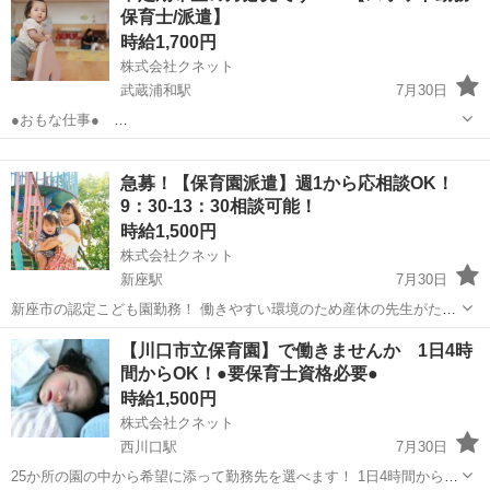
保育士/派遣】
2km...
時給1,700円
株式会社クネット
武蔵浦和駅
7月30日
●おもな仕事●
埼玉
さいたま市
武蔵浦和駅
教育
スポット
・月2回程度、勤務可能な方優先 ・当社で勤
急募！【保育園派遣】週1から応相談OK！
務中の方のお休み代替勤務 ・ご依頼いただいた法人様の有給等の代替
9：30-13：30相談可能！
勤務 ...
時給1,500円
株式会社クネット
新座駅
7月30日
新座市の認定こども園勤務！ 働きやすい環境のため産休の先生がたく
さんおられます！ 週1～３日程度扶養内 全体フリーではいれる時だけ
埼玉
新座市
新座駅
保育士
【川口市立保育園】で働きませんか 1日4時
多めに入るという形で 自分の御都合に添って働いてみませんか ●問い
間からOK！●要保育士資格必要●
合わせ● ...
時給1,500円
株式会社クネット
西川口駅
7月30日
25か所の園の中から希望に添って勤務先を選べます！ 1日4時間からも