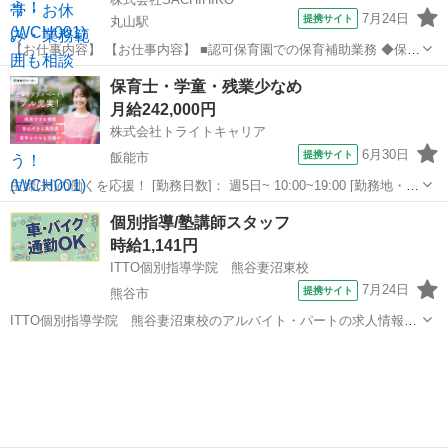
7月24日
提携サイト
丸山駅
【お仕事内容】 【お仕事内容】 ■認可保育園での保育補助業務 ◆保育
補助とは… ・遊びの見守り ・園児の身の回りのお世話 ・お出迎え・
埼玉
上尾市
丸山駅
保育士
保育士・学童・残業少なめ
お見送り ・保育業務に付随した雑務 など ・連絡帳の記入など ※職
月給242,000円
場により上記業務内容の有...
株式会社トライトキャリア
6月30日
提携サイト
飯能市
主婦(夫)の働くを応援！ [勤務日数]： 週5日~ 10:00~19:00 [勤務地・最
寄駅]： 埼玉県飯能市川寺278 放課後等デイサービス エソラ 放課後等
埼玉
飯能市
保育士
個別指導/塾講師スタッフ
デイサービス エソラ 東飯能駅徒歩11分／飯能駅 [職種...
時給1,141円
ITTO個別指導学院 熊谷妻沼東校
7月24日
提携サイト
熊谷市
ITTO個別指導学院 熊谷妻沼東校のアルバイト・パートの求人情報
【個別指導】週1日/1コマ～◎｜得意な科目＆未経験スタートOK！ ＼
埼玉
熊谷市
塾講師
学生・主婦(夫)さんなど幅広い方たちが活躍中☆／ ♢週1日1コマから
OKなのでプライベー...