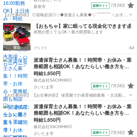
7月24日
提携サイト
新座市
【お仕事内容】 ◎資格必須◎◇◆派遣さん募集◆◇ ‾‾‾‾‾‾‾‾‾‾‾ ＼おすす
めポイント／ ★サービス残業なし★ ★土日祝休み★ ★お子様のお休
埼玉
新座市
保育士
【おもちゃ】家に眠ってる現金化できます💰
みOK★ ★高時給★ ＼勤務条件／ ■保育士資格必須 ■勤務日数 週5日
状態が悪くてもOK！最大限買取します
...
Ad
プリフラ
派遣保育士さん募集！！時間帯・お休み・業
務範囲も相談OK！あなたらしい働き方を…
時給1,650円
株式会社SACHIHIKO
7月24日
提携サイト
さいたま市
【お仕事内容】 【お仕事内容】 保育園での保育補助業務 ・主活動の
サポート(散歩、手遊び、読み聞かせ等) ・給食、おやつ等の介助 ・午
埼玉
さいたま市
保育士
派遣保育士さん募集！！時間帯・お休み・業
睡チェック ・清掃、消毒等の衛生管理 ◆保育補助とは… ・遊びの見
務範囲も相談OK！あなたらしい働き方を…
守り ・園児の身の回り...
時給1,650円
株式会社SACHIHIKO
7月24日
提携サイト
さいたま市