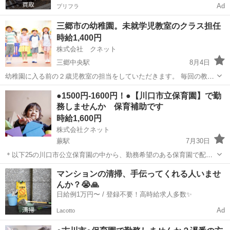
Ad
プリフラ
三郷市の幼稚園。未就学児教室のクラス担任
時給1,400円
株式会社 クネット
三郷中央駅
8月4日
幼稚園に入る前の２歳児教室の担当をしていただきます。 毎回の教室
内容は補助の人と運営します。 月曜日・・準備作業 水曜日・・未就園
埼玉
三郷市
三郷中央駅
その他
●1500円-1600円！●【川口市立保育園】で勤
児教室 8:30～12:30（休憩無し） 幼稚園免許か保育士資格必要 車通...
務しませんか 保育補助です
時給1,600円
株式会社クネット
蕨駅
7月30日
＊以下25の川口市公立保育園の中から、勤務希望のある保育園で配置
調整します。 ●●お問い合わせ●● 【株式会社クネット】で検索いただ
埼玉
川口市
蕨駅
保育士
マンションの清掃、手伝ってくれる人いませ
き、ご連絡下さい。 株式会社クネットは手すりのメーカーなのです
んか？😭🙏
が、 派遣の仕...
日給例1万円〜 / 登録不要！高時給求人多数✨
Ad
Lacotto