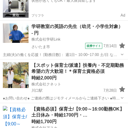
状態が悪くてもOK！最大限買取します
８：３０ （こ...
Ad
プリフラ
学研教室の英語の先生（幼児・小学生対象）
- 円
株式会社学研Link
7月14日
提携サイト
さいたま市
主婦(夫)の働くを応援！ [勤務日数]： 週1日~ 10:00~17:00 土/日 など
から選べます [勤務地・最寄駅]： 埼玉県さいたま市緑区美園 イオン
埼玉
さいたま市
塾講師
【スポット保育士/派遣】扶養内・不定期勤務
モール浦和美園３F 学研教室【イオンモール浦和美園内】（株式会
希望の方大歓迎！＊保育士資格必須
社...
時給2,000円
株式会社クネット
川口駅
7月28日
●お問い合わせ● ご連絡の際はジモティメールからご連絡下さい ●時給
● 1,500～2,000円 基本時給1,200円+地域手当300円～700円 （＊早遅
埼玉
川口市
川口駅
保育士
スポット
【資格必須】保育士/【9:00～16:00勤務OK】
手当・土曜日勤務手当含む） ＊経験状況による...
土日休み・時給1700円・…
時給1,700円
株式会社アスカ