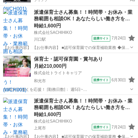
プリフラ
派遣保育士さん募集！！時間帯・お休み・業
務範囲も相談OK！あなたらしい働き方を…
時給1,600円
株式会社SACHIHIKO
7月24日
提携サイト
川口駅
【お仕事内容】 【お仕事内容】 ■認可保育園での保育補助業務 ◆保育
補助とは… ・遊びの見守り ・園児の身の回りのお世話 ・お出迎え・
埼玉
川口市
川口駅
保育士
保育士・認可保育園・賞与あり
お見送り ・保育業務に付随した雑務 など ・連絡帳の記入など ※職
月給210,000円
場により上記業務内容の有...
株式会社トライトキャリア
6月30日
提携サイト
和光市
主婦(夫)の働くを応援！ [勤務日数]： 週5日~
06:50~15:50/08:00~17:00/11:10~20:10 [勤務地・最寄駅]： 埼玉県和光
埼玉
和光市
保育士
派遣保育士さん募集！！時間帯・お休み・業
市諏訪2-5 社会福祉法人豊友会 諏訪ひかり保育園 なかもず駅...
務範囲も相談OK！あなたらしい働き方を…
時給1,600円
株式会社SACHIHIKO
7月24日
提携サイト
上尾市
【お仕事内容】 【お仕事内容】 ■認可保育園での保育補助業務 ◆保育