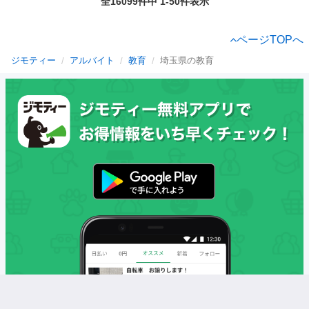
全16099件中 1-50件表示
ページTOPへ
ジモティー
アルバイト
教育
埼玉県の教育