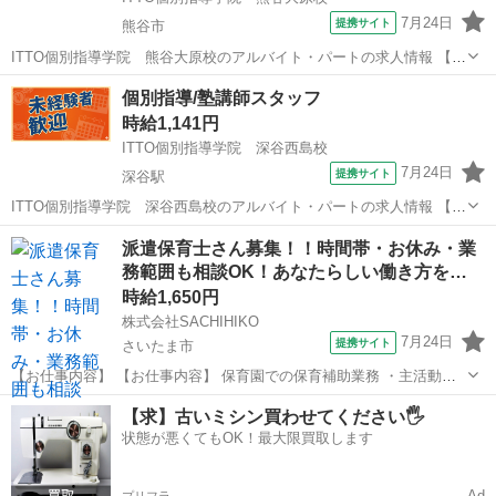
7月24日
提携サイト
熊谷市
ITTO個別指導学院 熊谷大原校のアルバイト・パートの求人情報 【個
別指導】週1日/1コマ～◎｜得意な科目＆未経験スタートOK！ ＼学
埼玉
熊谷市
塾講師
個別指導/塾講師スタッフ
生・主婦(夫)さんなど幅広い方たちが活躍中☆／ ♢週1日1コマからOK
時給1,141円
なのでプライベート...
ITTO個別指導学院 深谷西島校
7月24日
提携サイト
深谷駅
ITTO個別指導学院 深谷西島校のアルバイト・パートの求人情報 【個
別指導】週1日/1コマ～◎｜得意な科目＆未経験スタートOK！ ＼学
埼玉
深谷市
深谷駅
塾講師
派遣保育士さん募集！！時間帯・お休み・業
生・主婦(夫)さんなど幅広い方たちが活躍中☆／ ♢週1日1コマからOK
務範囲も相談OK！あなたらしい働き方を…
なのでプライベート...
時給1,650円
株式会社SACHIHIKO
7月24日
提携サイト
さいたま市
【お仕事内容】 【お仕事内容】 保育園での保育補助業務 ・主活動の
サポート(散歩、手遊び、読み聞かせ等) ・給食、おやつ等の介助 ・午
埼玉
さいたま市
保育士
【求】古いミシン買わせてください🖐️
睡チェック ・清掃、消毒等の衛生管理 ◆保育補助とは… ・遊びの見
状態が悪くてもOK！最大限買取します
守り ・園児の身の回り...
Ad