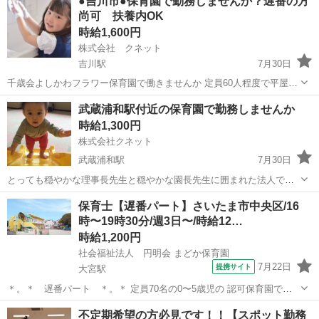
●吉川市●保育園で勤務しませんか？遅番の方
尚可 扶養内OK
時給1,600円
株式会社 クネット
吉川駅
7月30日
千歳会よしかわフラワー保育園で働きませんか 定員60人程度で平屋で
ゆったりとした保育園です！ 遅番だけや早番だけなどご勤務可能 7：
埼玉
吉川市
吉川駅
保育士
遅番
武蔵浦和駅付近の保育園で勤務しませんか
00-19：00の間で週3日から 勤務時間は応相談可能です 15:00-18:0...
時給1,300円
株式会社クネット
武蔵浦和駅
7月30日
とっても穏やかな理事長先生と穏やかな園長先生に囲まれた法人で
す！ 当社とお付き合いも長く、ご自身の希望の勤務時間など働き方の
埼玉
さいたま市
武蔵浦和駅
保育士
保育士【遅番パート】さいたま市中央区/16
希望によって配属園が変わります！ 9：00-13：00 OK 子育てに理解
時〜19時30分/週3日〜/時給12…
があり、家族...
時給1,200円
社会福祉法人 円明会 まどか保育園
7月22日
提携サイト
大宮駅
＊。＊ 遅番パート ＊。＊ 定員70名の0〜5歳児の 認可保育園です
☆彡 帰りの降園の時間をご担当いただきます。 ・16：00〜19：30 ・
埼玉
さいたま市
大宮駅
保育士
不定期希望の方必見です！！【スポット勤務
週3日〜（扶養内OK） *★———アクセス———★* 大宮駅から約