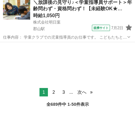
＼放課後の見守り♪＜学童指導員サポート＞年
の提供 ●スポーツ・遊びの提供 ●宿題、自主学習の場の提供 ●保護
齢問わず・資格問わず！【未経験OK★…
者対応 ●教室の清掃・消...
時給1,050円
株式会社明日葉
7月2日
提携サイト
郡山駅
仕事内容： 学童クラブでの児童指導員のお仕事です。 こどもたちと活
動を考え、主体的な成長を 見守り・支援します。 ●安心安全な居場所
福島
郡山市
郡山駅
保育士
の提供 ●スポーツ・遊びの提供 ●宿題、自主学習の場の提供 ●保護
者対応 ●教室の清掃・消...
1
2
3
...
次へ
全689件中 1-50件表示