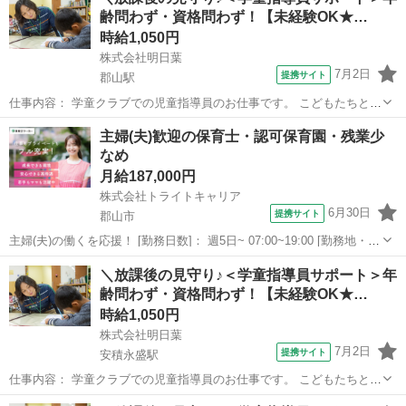
過ごせる 居場所づくり （遊び・スポーツ・宿題や自主学習の見 守り
齢問わず・資格問わず！【未経験OK★…
など） ●登室、退室管理 ...
時給1,050円
株式会社明日葉
7月2日
提携サイト
郡山駅
仕事内容： 学童クラブでの児童指導員のお仕事です。 こどもたちと活
動を考え、主体的な成長を 見守り・支援します。 ●安心安全な居場所
福島
郡山市
郡山駅
保育士
主婦(夫)歓迎の保育士・認可保育園・残業少
の提供 ●スポーツ・遊びの提供 ●宿題、自主学習の場の提供 ●保護
なめ
者対応 ●教室の清掃・消...
月給187,000円
株式会社トライトキャリア
6月30日
提携サイト
郡山市
主婦(夫)の働くを応援！ [勤務日数]： 週5日~ 07:00~19:00 [勤務地・最
寄駅]： 福島県郡山市安積北井1丁目 - 28 一般社団法人 ヒューマニテ
福島
郡山市
保育士
＼放課後の見守り♪＜学童指導員サポート＞年
ィー幼保学園 ヒューマニティー保育園 安積永盛駅自動車7...
齢問わず・資格問わず！【未経験OK★…
時給1,050円
株式会社明日葉
7月2日
提携サイト
安積永盛駅
仕事内容： 学童クラブでの児童指導員のお仕事です。 こどもたちと活
動を考え、主体的な成長を 見守り・支援します。 ●安心安全な居場所
福島
郡山市
安積永盛駅
保育士