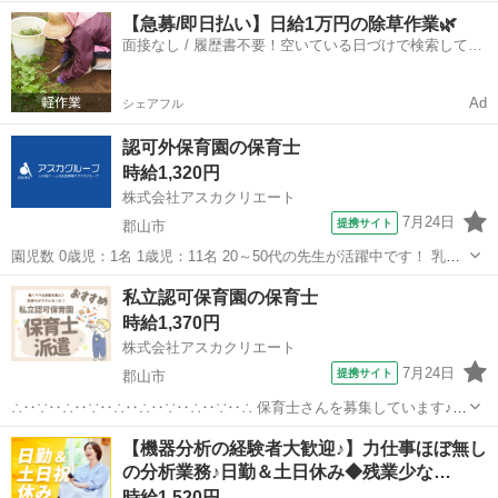
です！ ご希望の勤務時間をお聞かせください◎ ・・・・・【 お仕事
福島
いわき市
保育士
【急募/即日払い】日給1万円の除草作業🌿
内容 】・・・・・ 保育業務全般お願いします♪ 担当クラスは、 ご経
面接なし / 履歴書不要！空いている日づけで検索して即
験...
日はたらける✨
Ad
シェアフル
認可外保育園の保育士
時給1,320円
株式会社アスカクリエート
7月24日
提携サイト
郡山市
園児数 0歳児：1名 1歳児：11名 20～50代の先生が活躍中です！ 乳児
のみの小規模の保育所です★ ＊＊＊＊園での1日の流れ＊＊＊＊ 7:30
福島
郡山市
保育士
私立認可保育園の保育士
登園 09:15 おやつ、朝のお集り 10:00 クラス...
時給1,370円
株式会社アスカクリエート
7月24日
提携サイト
郡山市
∴‥∵‥∴‥∵‥∴‥∴‥∵‥∴‥∵‥∴ 保育士さんを募集しています♪
保育業務全般お願い致します！ 定員90名/担当していただくクラスは、
福島
郡山市
保育士
【機器分析の経験者大歓迎♪】力仕事ほぼ無し
今までのご経験・ご希望を考慮致します◎ ブランクがある方も安心◎
の分析業務♪日勤＆土日休み◆残業少な…
幅広い年齢層の...
時給1,520円