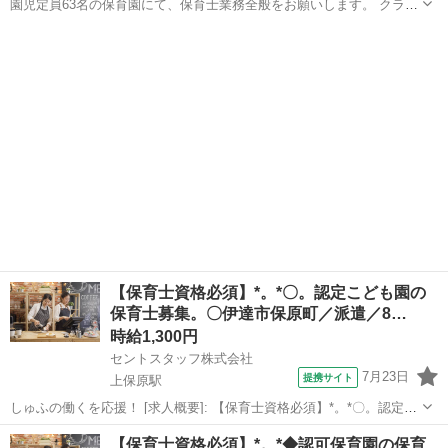
園児定員63名の保育園にて、保育士業務全般をお願いします。 クラス
担任業務は有りません。 ＊採用後、入職前に健康診断結果と検便提出
福島
郡山市
保育士
が必要です。 ＊従業員駐車場無し ★登録時はメールやLINEで履歴書
のやりとり可♪履歴書の...
【保育士資格必須】*。*〇。認定こども園の
保育士募集。〇伊達市保原町／派遣／8…
時給1,300円
セントスタッフ株式会社
7月23日
提携サイト
上保原駅
しゅふの働くを応援！ [求人概要]: 【保育士資格必須】*。*〇。認定こ
ども園の保育士募集。〇伊達市保原町／派遣／8：30～18：00内／フ
福島
上保原駅
保育士
【保育士資格必須】*。*◆認可保育園の保育
リーor0歳児クラス [職種名]: 認定こども園の保育士 [勤務地・最寄