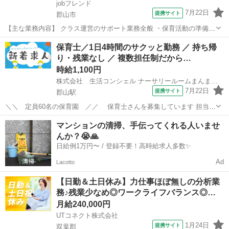
jobフレンド
7月22日
提携サイト
郡山市
【主な業務内容】 クラス運営のサポート業務全般 ・保育活動の準備
・保育中の担任フォロー（配慮の必要な園児のサポート等） ・食事、
福島
郡山市
保育士
保育士／1日4時間のサクッと勤務 ／ 持ち帰
着替え、排泄の援助 ・簡単な記録（連絡帳、午睡チェック） ・保育室
り・残業なし ／ 複数担任制だから…
内や園庭の環境整備 ・玩具や...
時給1,100円
株式会社 生活コンシェル ナーサリールームまんまぴあ本園
7月22日
提携サイト
郡山駅
＼＼ 定員60名の保育園 ／／ 保育士さんを募集しています 担当ク
ラスは相談や経験に応じます！ ＿＿＿＿＿＿＿＿＿＿＿＿＿＿＿＿＿
福島
郡山市
郡山駅
保育士
マンションの清掃、手伝ってくれる人いませ
◆◇◆◇◆ 勤務時間 ◆◇◆◇◆ ‾‾‾‾‾‾‾‾‾‾‾‾‾‾‾‾‾ 扶養内OK！ 8...
んか？😭🙏
日給例1万円〜 / 登録不要！高時給求人多数✨
Ad
Lacotto
【日勤＆土日休み】力仕事ほぼ無しの分析業
務♪残業少なめ◎ワークライフバランス◎…
月給240,000円
UTコネクト株式会社
1月24日
提携サイト
双葉郡