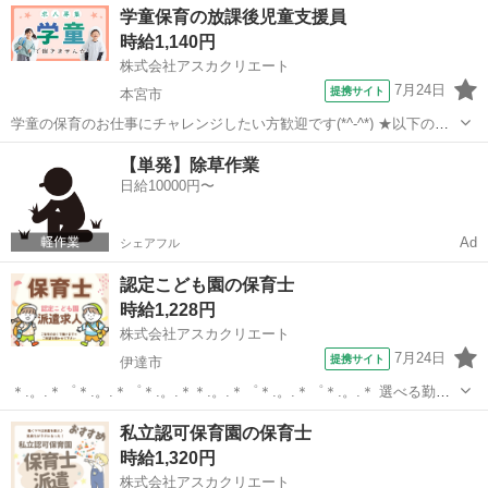
福島
郡山市
郡山駅
保育士
学童保育の放課後児童支援員
◆◇◆◇◆ 勤務時間 ◆◇◆◇◆ ‾‾‾‾‾‾‾‾‾‾‾‾‾‾‾‾‾ 扶養内OK！ 8...
時給1,140円
株式会社アスカクリエート
7月24日
提携サイト
本宮市
学童の保育のお仕事にチャレンジしたい方歓迎です(*^-^*) ★以下の勤
務が可能な方！ 【平日】 14:00～18:00 15:00～18:00など お子様の下
福島
本宮市
保育士
【単発】除草作業
校時間からの勤務予定 配属先の児童クラブによって 13:30や...
日給10000円〜
Ad
シェアフル
認定こども園の保育士
時給1,228円
株式会社アスカクリエート
7月24日
提携サイト
伊達市
＊.。.＊゜＊.。.＊゜＊.。.＊＊.。.＊゜＊.。.＊゜＊.。.＊ 選べる勤務
日数・時間！ Wワークにもおすすめ♪ 書類やピアノを弾くお仕事はあ
福島
伊達市
保育士
私立認可保育園の保育士
りません◎ ＊.。.＊゜＊.。.＊゜＊.。.＊＊.。.＊゜＊.。....
時給1,320円
株式会社アスカクリエート