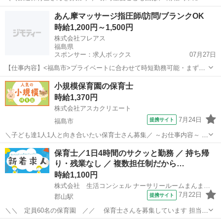
る緑豊かな園庭が特徴的な保育園です。 ▽お仕事内容 ‾‾‾‾‾‾‾‾‾‾‾‾‾‾‾ 主に
福島
南相馬市
保育士
あん摩マッサージ指圧師/訪問/ブランクOK
縦割り保育(ファミリークラス)の 保育補助業務をお願いいたします...
時給1,200円～1,500円
株式会社フレアス
福島県
スポンサー：求人ボックス
07月27日
【仕事内容】<福島市>プライベートに合わせて時短勤務可能・まずは
ご相談ください 歩行が困難なご利用者様の元へ訪問し、 医師の同意の
アルバイト・パート
小規模保育園の保育士
もと、循環改善や筋緊張の緩和を主な目的とした訪問マッサージ(医療
時給1,370円
保険適用)を行います。 1日あたりの...
株式会社アスカクリエート
7月24日
提携サイト
福島市
＼子ども達1人1人と向き合いたい保育士さん募集／ ～お仕事内容～ 0
～2歳児の保育業務全般お願いします★ 定員：18名 現在の園児数↓ 0歳
福島
福島市
保育士
保育士／1日4時間のサクッと勤務 ／ 持ち帰
児：2名(→5名まで増える予定) 1歳児：6名 2歳児：7名 ～勤務時間～
り・残業なし ／ 複数担任制だから…
...
時給1,100円
株式会社 生活コンシェル ナーサリールームまんまぴあ本園
7月22日
提携サイト
郡山駅
＼＼ 定員60名の保育園 ／／ 保育士さんを募集しています 担当ク
ラスは相談や経験に応じます！ ＿＿＿＿＿＿＿＿＿＿＿＿＿＿＿＿＿