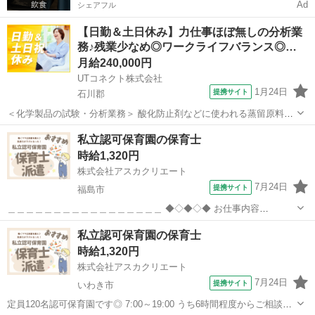
Ad
シェアフル
【日勤＆土日休み】力仕事ほぼ無しの分析業
務♪残業少なめ◎ワークライフバランス◎…
月給240,000円
UTコネクト株式会社
1月24日
提携サイト
石川郡
＜化学製品の試験・分析業務＞ 酸化防止剤などに使われる蒸留原料や
製品を測定・分析するお仕事 経験を生かして即戦力として活躍しませ
福島
石川郡
その他
私立認可保育園の保育士
んか？ ＜具体的には…＞ ■分析 ∟工程分析（製造工程の確認・分析）
時給1,320円
∟化学分析（化学物質の測...
株式会社アスカクリエート
7月24日
提携サイト
福島市
＿＿＿＿＿＿＿＿＿＿＿＿＿＿＿＿＿ ◆◇◆◇◆ お仕事内容
◆◇◆◇◆ ‾‾‾‾‾‾‾‾‾‾‾‾‾‾‾‾‾ 【保育士・保育業務全般】 ◇製作などの教材
福島
福島市
保育士
私立認可保育園の保育士
の準備 ◇保護者対応 ◇行事計画 ◇清掃などの付随業務あります 未
時給1,320円
経...
株式会社アスカクリエート
7月24日
提携サイト
いわき市
定員120名認可保育園です◎ 7:00～19:00 うち6時間程度からご相談OK