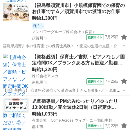
【福島県須賀川市】小規模保育園での保育の
お仕事です☆／須賀川市での派遣のお仕事
時給1,300円
日払い
マンパワーグループ株式会社（保育）
7月25日
提携サイト
須賀川市
福島県須賀川市の保育園での保育士業務！ ＊園児の生活の支援・介助
＊活動の支援 ＊見守り・保護者対応 など 【シフト】 ＊7時30分～18
福島
須賀川市
保育士
【資格必須】保育士／書類・ピアノなし／固
時30分の間で8時間勤務 ※時短勤務は相談ください。 ＊週3～OK...
定時間OK／ブランクある方も歓迎／勤務…
時給1,320円
株式会社アスカ
7月25日
提携サイト
南相馬市
【お仕事内容】 ◎資格必須◎＼＼派遣保育士さんを募集♪／／ 原町聖
愛こども園は、 南相馬市にある緑豊かな園庭が特徴的な保育園です。
福島
南相馬市
保育士
児童指導員／PMのみゆったり／ゆったり
▽お仕事内容 ‾‾‾‾‾‾‾‾‾‾‾‾‾‾‾ 主に縦割り保育（ファミリークラス）の 保...
13:00出勤／完全週休2日制（日祝定休…
時給1,033円
有限会社 Come Across ウィズ・ユー郡山中野
7月22日
提携サイト
郡山市