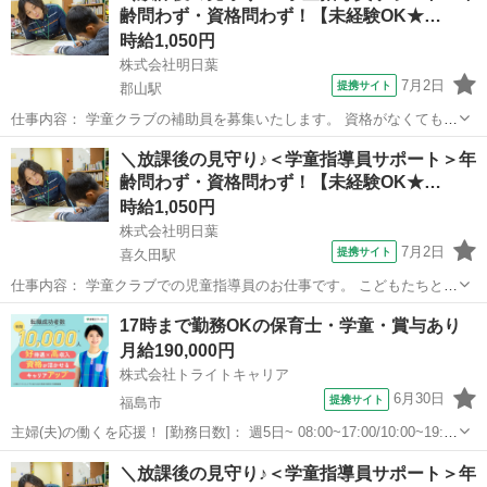
齢問わず・資格問わず！【未経験OK★…
者対応 ●教室の清掃・消...
時給1,050円
株式会社明日葉
7月2日
提携サイト
郡山駅
仕事内容： 学童クラブの補助員を募集いたします。 資格がなくても、
未経験からスタートで きるお仕事です♪ ●こどもたちが安心・安全に
福島
郡山市
郡山駅
保育士
＼放課後の見守り♪＜学童指導員サポート＞年
過ごせる 居場所づくり （遊び・スポーツ・宿題や自主学習の見 守り
齢問わず・資格問わず！【未経験OK★…
など） ●登室、退室管理 ...
時給1,050円
株式会社明日葉
7月2日
提携サイト
喜久田駅
仕事内容： 学童クラブでの児童指導員のお仕事です。 こどもたちと活
動を考え、主体的な成長を 見守り・支援します。 ●安心安全な居場所
福島
郡山市
喜久田駅
保育士
17時まで勤務OKの保育士・学童・賞与あり
の提供 ●スポーツ・遊びの提供 ●宿題、自主学習の場の提供 ●保護
月給190,000円
者対応 ●教室の清掃・消...
株式会社トライトキャリア
6月30日
提携サイト
福島市
主婦(夫)の働くを応援！ [勤務日数]： 週5日~ 08:00~17:00/10:00~19:00
[勤務地・最寄駅]： 福島県福島市旭町9-27片平ビル片平ビル1階 株式会
福島
福島市
保育士
＼放課後の見守り♪＜学童指導員サポート＞年
社ミライムフォーラム ミライムキッズアカデミ...