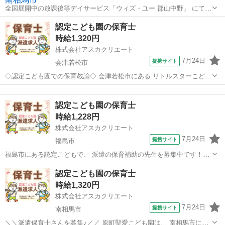
全国展開中の放課後等デイサービス「ウィズ・ユー 郡山中野」 にて、
パート・アルバイトの児童指導員を募集します◎ 〇●〇●〇 お仕事内
福島
郡山市
保育士
認定こども園の保育士
容 〇●〇●〇 ・療育支援（一人ひとりに合わせた個別サポート） ・イ
時給1,320円
ベントの企画・運営...
株式会社アスカクリエート
7月24日
提携サイト
会津若松市
◇認定こども園での保育教諭◇ 会津若松市にある リトルスターこども
園にて 6時間～勤務できる 保育士と幼稚園教諭のお資格がある方を 募
福島
会津若松市
保育士
集しています。 ◆定員60名 ◆子どもたちが毎日楽しくすごせて、 保
認定こども園の保育士
護者が安心できる保...
時給1,228円
株式会社アスカクリエート
7月24日
提携サイト
福島市
福島市にある認定こどもで、 派遣の保育補助の先生を募集中です！
【乳児クラス』に入っていただきます♪ ＊ーー＊ー＊ーお仕事内容ー
福島
福島市
保育士
認定こども園の保育士
＊ー＊ーー＊ 【保育補助】 ●朝の受け入れ ●身の回りのお世話(着替え
時給1,320円
やトイレ) ●遊びやお...
株式会社アスカクリエート
7月24日
提携サイト
南相馬市
＼＼派遣保育士さんを募集♪／／ 原町聖愛こども園は、 南相馬市にあ