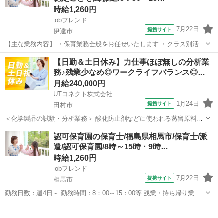
時給1,260円
jobフレンド
7月22日
提携サイト
伊達市
【主な業務内容】 ・保育業務全般をお任せいたします ・クラス別活動
のサポート ・子ども達の見守り ・食事・排泄・着替えのサポート ・
福島
伊達市
保育士
【日勤＆土日休み】力仕事ほぼ無しの分析業
お散歩の同行 ・簡単な記録（連絡帳、午睡チェック） ・環境整備（保
務♪残業少なめ◎ワークライフバランス◎…
育室の掃除など） ・その他...
月給240,000円
UTコネクト株式会社
1月24日
提携サイト
田村市
＜化学製品の試験・分析業務＞ 酸化防止剤などに使われる蒸留原料や
製品を測定・分析するお仕事 経験を生かして即戦力として活躍しませ
福島
田村市
その他
認可保育園の保育士/福島県相馬市/保育士/派
んか？ ＜具体的には…＞ ■分析 ∟工程分析（製造工程の確認・分析）
遣/認可保育園/8時～15時・9時…
∟化学分析（化学物質の測...
時給1,260円
jobフレンド
7月22日
提携サイト
相馬市
勤務日数：週4日～ 勤務時間：8：00～15：00等 残業・持ち帰り業
務：なし 給食：なし（持参） 【主な業務内容】 0～5歳児の保育業務
福島
相馬市
保育士
全般 ・保育中の担任フォロー ・子ども達の見守り ・お散歩の同行 ・