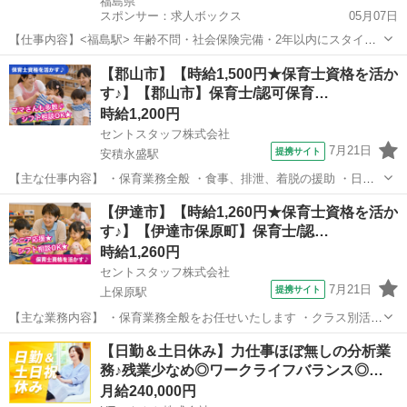
福島県
スポンサー：求人ボックス
05月07日
【仕事内容】<福島駅> 年齢不問・社会保険完備・2年以内にスタイリ
ストデビュー・営業時間中のレッスンOK・有給休暇あり 一人ひとり
正社員 / アルバイト・パート
【郡山市】【時給1,500円★保育士資格を活か
の希望に合わせた教育カリキュラムで、無理なく安心してスタイリス
す♪】【郡山市】保育士/認可保育…
トデビューが目指せる環境を揃えています...
時給1,200円
セントスタッフ株式会社
7月21日
提携サイト
安積永盛駅
【主な仕事内容】 ・保育業務全般 ・食事、排泄、着脱の援助 ・日々
の活動の提供 ・環境整備、衛生管理 ・保護者対応 ・帳票の作成 ・事
福島
郡山市
安積永盛駅
保育士
【伊達市】【時給1,260円★保育士資格を活か
務作業 ・その他付随する業務 (延長保育 18:30～19:30) 派遣社員 ・試
す♪】【伊達市保原町】保育士/認…
用期...
時給1,260円
セントスタッフ株式会社
7月21日
提携サイト
上保原駅
【主な業務内容】 ・保育業務全般をお任せいたします ・クラス別活動
のサポート ・子ども達の見守り ・食事・排泄・着替えのサポート ・
福島
伊達市
上保原駅
保育士
【日勤＆土日休み】力仕事ほぼ無しの分析業
お散歩の同行 ・簡単な記録(連絡帳、午睡チェック) ・環境整備(保育室
務♪残業少なめ◎ワークライフバランス◎…
の掃除など) ・その他...
月給240,000円