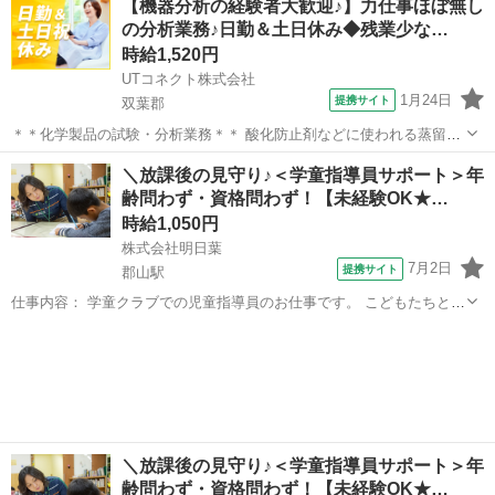
【機器分析の経験者大歓迎♪】力仕事ほぼ無し
定可)必須 ●休憩所有り 詳細についてはお問い合わせください◎ ＝＊
の分析業務♪日勤＆土日休み◆残業少な…
＝＊＝＊＝...
時給1,520円
UTコネクト株式会社
1月24日
提携サイト
双葉郡
＊＊化学製品の試験・分析業務＊＊ 酸化防止剤などに使われる蒸留原
料や製品を測定・分析するお仕事 経験を生かして即戦力として活躍し
福島
双葉郡
その他
＼放課後の見守り♪＜学童指導員サポート＞年
ませんか？ ＜具体的には…＞ ■分析 ∟工程分析（製造工程の確認・分
齢問わず・資格問わず！【未経験OK★…
析） ∟化学分析（化学物...
時給1,050円
株式会社明日葉
7月2日
提携サイト
郡山駅
仕事内容： 学童クラブでの児童指導員のお仕事です。 こどもたちと活
動を考え、主体的な成長を 見守り・支援します。 ●安心安全な居場所
福島
郡山市
郡山駅
保育士
の提供 ●スポーツ・遊びの提供 ●宿題、自主学習の場の提供 ●保護
者対応 ●教室の清掃・消...
＼放課後の見守り♪＜学童指導員サポート＞年
齢問わず・資格問わず！【未経験OK★…