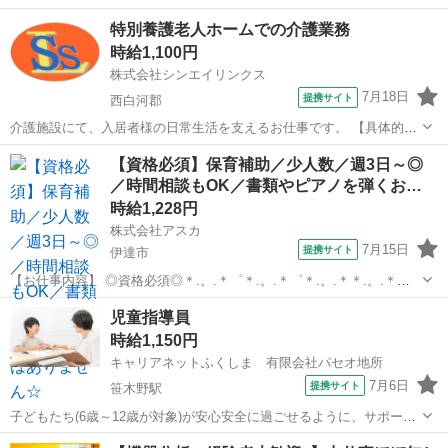
・食事、排せつ、午睡の介助 ・行事や活動準備 ・記録業務 など 園
福島
郡山市
保育士
特別養護老人ホームでの介護業務
の状況により7月以降は0歳児クラス(複数担任制)を担当いただく可能性
時給1,100円
があります...
株式会社シンエイリンクス
7月18日
提携サイト
西白河郡
介護施設にて、入居者様の日常生活を支えるお仕事です。 【具体的な
業務内容】 ・食事、入浴、排せつなどの生活介助 ・レクリエーション
福島
西白河郡
保育士
【資格必須】保育補助／少人数／週3日～◎
の企画・実施 ・記録の入力(ipadを使用) など ★現場の負担軽減のた
／時間相談もOK／書類やピアノを弾くお…
め、最新設備を導入...
時給1,228円
株式会社アスカ
7月15日
提携サイト
伊達市
【お仕事内容】 ◎資格必須◎＊.。.＊゜＊.。.＊゜＊.。.＊＊.。.＊゜
＊.。.＊゜＊.。.＊ 選べる勤務日数・時間！ Wワークにもお
福島
伊達市
保育士
児童指導員
すすめ♪ 書類やピアノを弾くお仕事はありません◎ ＊.。.＊゜
時給1,150円
＊.。.＊゜＊...
キャリアネットふくしま 有限会社パセオ地所
7月6日
提携サイト
笹木野駅
子どもたち(6歳～12歳が対象)が安心安全に過ごせるように、サポート
していただくお仕事です。 ★保育士資格必須 ★自動車運転免許(AT限
福島
福島市
笹木野駅
その他