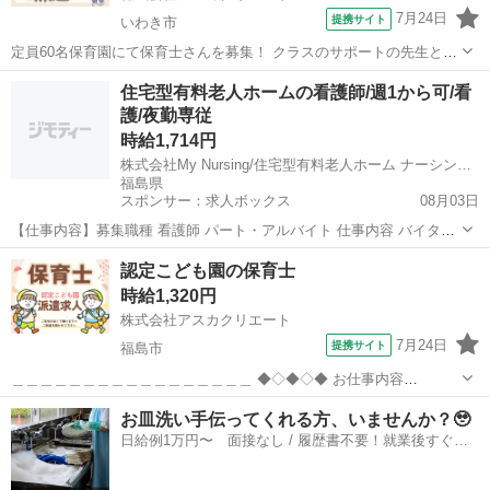
7月24日
提携サイト
いわき市
定員60名保育園にて保育士さんを募集！ クラスのサポートの先生とし
て、 勤務していただける方を募集しています！
福島
いわき市
保育士
住宅型有料老人ホームの看護師/週1から可/看
・・・・・・・・・・・・・・・・・・・ ★7:00～19:00 うち8時間勤
護/夜勤専従
務ができる方歓迎！ 例)①8...
時給1,714円
株式会社My Nursing/住宅型有料老人ホーム ナーシングホーム悠ライフ 福島
福島県
スポンサー：求人ボックス
08月03日
【仕事内容】募集職種 看護師 パート・アルバイト 仕事内容 バイタル
チェック、健康管理、服薬・投薬管理 給与・手当 <給与> 時給1,714円
アルバイト・パート
認定こども園の保育士
<給与の備考> その他 1勤務:30,000円 <手当> 交通費支給:実費(上限あ
時給1,320円
り)...
株式会社アスカクリエート
7月24日
提携サイト
福島市
＿＿＿＿＿＿＿＿＿＿＿＿＿＿＿＿＿ ◆◇◆◇◆ お仕事内容
◆◇◆◇◆ ‾‾‾‾‾‾‾‾‾‾‾‾‾‾‾‾‾ 【保育業務全般】 ◇担当クラス：１歳児クラ
福島
福島市
保育士
お皿洗い手伝ってくれる方、いませんか？🥹
ス ◇製作などの教材の準備 ◇保護者対応 ◇行事計画 ◇清掃などの付
日給例1万円〜 面接なし / 履歴書不要！就業後すぐに
随...
お給料がもらえる✨