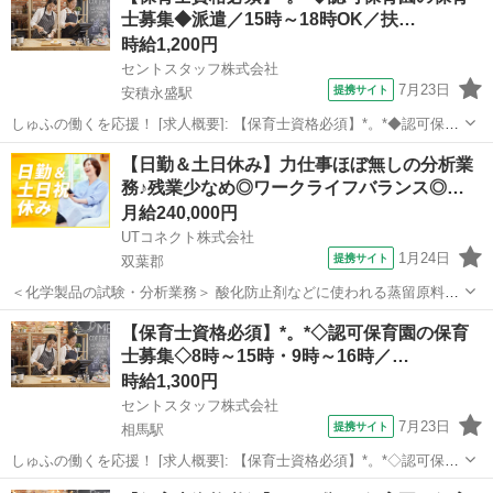
士募集◆派遣／15時～18時OK／扶…
駅]:...
時給1,200円
セントスタッフ株式会社
7月23日
提携サイト
安積永盛駅
しゅふの働くを応援！ [求人概要]: 【保育士資格必須】*。*◆認可保育
園の保育士募集◆派遣／15時～18時OK／扶養内OK／駐車場完備／時
福島
安積永盛駅
保育士
【日勤＆土日休み】力仕事ほぼ無しの分析業
給1200円～1500円 [職種名]: 認可保育園の保育スタッフ [勤務地・最...
務♪残業少なめ◎ワークライフバランス◎…
月給240,000円
UTコネクト株式会社
1月24日
提携サイト
双葉郡
＜化学製品の試験・分析業務＞ 酸化防止剤などに使われる蒸留原料や
製品を測定・分析するお仕事 経験を生かして即戦力として活躍しませ
福島
双葉郡
その他
【保育士資格必須】*。*◇認可保育園の保育
んか？ ＜具体的には…＞ ■分析 ∟工程分析（製造工程の確認・分析）
士募集◇8時～15時・9時～16時／…
∟化学分析（化学物質の測...
時給1,300円
セントスタッフ株式会社
7月23日
提携サイト
相馬駅
しゅふの働くを応援！ [求人概要]: 【保育士資格必須】*。*◇認可保育
園の保育士募集◇8時～15時・9時～16時／即日スタート／日数相談可
福島
相馬駅
保育士