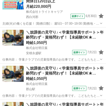
間休日120日以上
者対応 ●教室の清掃・消...
月給220,000円
株式会社トライトキャリア
6月30日
提携サイト
西白河郡
主婦(夫)の働くを応援！ [勤務日数]： 週5日~ 07:00~19:00 [勤務地・最
寄駅]： 福島県西白河郡矢吹町本町142 学校法人聖和学園 認定こども
福島
西白河郡
保育士
＼放課後の見守り♪＜学童指導員サポート＞年
園ポプラの木 矢吹駅徒歩4分 [職種名]：保育教諭・認定こ...
齢問わず・資格問わず！【未経験OK★…
時給1,050円
株式会社明日葉
7月2日
提携サイト
安積永盛駅
仕事内容： 学童クラブでの児童指導員のお仕事です。 こどもたちと活
動を考え、主体的な成長を 見守り・支援します。 ●安心安全な居場所
福島
郡山市
安積永盛駅
保育士
＼放課後の見守り♪＜学童指導員サポート＞年
の提供 ●スポーツ・遊びの提供 ●宿題、自主学習の場の提供 ●保護
齢問わず・資格問わず！【未経験OK★…
者対応 ●教室の清掃・消...
時給1,050円
株式会社明日葉
7月2日
提携サイト
郡山駅
仕事内容： 学童クラブでの児童指導員のお仕事です。 こどもたちと活
動を考え、主体的な成長を 見守り・支援します。 ●安心安全な居場所
福島
郡山市
郡山駅
保育士
＼放課後の見守り♪＜学童指導員サポート＞年
の提供 ●スポーツ・遊びの提供 ●宿題、自主学習の場の提供 ●保護