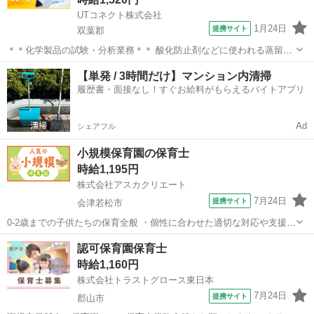
UTコネクト株式会社
1月24日
提携サイト
双葉郡
＊＊化学製品の試験・分析業務＊＊ 酸化防止剤などに使われる蒸留原
料や製品を測定・分析するお仕事 経験を生かして即戦力として活躍し
福島
双葉郡
その他
【単発 / 3時間だけ】マンション内清掃
ませんか？ ＜具体的には…＞ ■分析 ∟工程分析（製造工程の確認・分
履歴書・面接なし！すぐお給料がもらえるバイトアプリ
析） ∟化学分析（化学物...
Ad
シェアフル
小規模保育園の保育士
時給1,195円
株式会社アスカクリエート
7月24日
提携サイト
会津若松市
0-2歳までの子供たちの保育全般 ・個性に合わせた適切な対応や支援
・書類作成(ICTシステム) ・イベント企画 ・清掃作業など… 書類作成
福島
会津若松市
保育士
認可保育園保育士
などは正社員の方がメインとなります。 その為、保育補助業務をお願
時給1,160円
いします。 残業...
株式会社トラストグロース東日本
7月24日
提携サイト
郡山市