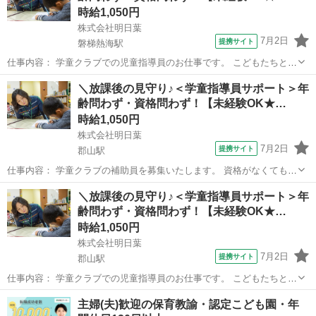
時給1,050円
株式会社明日葉
7月2日
提携サイト
磐梯熱海駅
仕事内容： 学童クラブでの児童指導員のお仕事です。 こどもたちと活
動を考え、主体的な成長を 見守り・支援します。 ●安心安全な居場所
福島
郡山市
磐梯熱海駅
保育士
＼放課後の見守り♪＜学童指導員サポート＞年
の提供 ●スポーツ・遊びの提供 ●宿題、自主学習の場の提供 ●保護
齢問わず・資格問わず！【未経験OK★…
者対応 ●教室の清掃・消...
時給1,050円
株式会社明日葉
7月2日
提携サイト
郡山駅
仕事内容： 学童クラブの補助員を募集いたします。 資格がなくても、
未経験からスタートで きるお仕事です♪ ●こどもたちが安心・安全に
福島
郡山市
郡山駅
保育士
＼放課後の見守り♪＜学童指導員サポート＞年
過ごせる 居場所づくり （遊び・スポーツ・宿題や自主学習の見 守り
齢問わず・資格問わず！【未経験OK★…
など） ●登室、退室管理 ...
時給1,050円
株式会社明日葉
7月2日
提携サイト
郡山駅
仕事内容： 学童クラブでの児童指導員のお仕事です。 こどもたちと活
動を考え、主体的な成長を 見守り・支援します。 ●安心安全な居場所
福島
郡山市
郡山駅
保育士
主婦(夫)歓迎の保育教諭・認定こども園・年
の提供 ●スポーツ・遊びの提供 ●宿題、自主学習の場の提供 ●保護