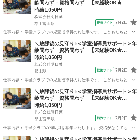
齢問わず・資格問わず！【未経験OK★…
時給1,050円
株式会社明日葉
7月2日
提携サイト
郡山富田駅
仕事内容： 学童クラブでの児童指導員のお仕事です。 こどもたちと活
動を考え、主体的な成長を 見守り・支援します。 ●安心安全な居場所
福島
郡山市
郡山富田駅
保育士
＼放課後の見守り♪＜学童指導員サポート＞年
の提供 ●スポーツ・遊びの提供 ●宿題、自主学習の場の提供 ●保護
齢問わず・資格問わず！【未経験OK★…
者対応 ●教室の清掃・消...
時給1,050円
株式会社明日葉
7月2日
提携サイト
郡山駅
仕事内容： 学童クラブでの児童指導員のお仕事です。 こどもたちと活
動を考え、主体的な成長を 見守り・支援します。 ●安心安全な居場所
福島
郡山市
郡山駅
保育士
＼放課後の見守り♪＜学童指導員サポート＞年
の提供 ●スポーツ・遊びの提供 ●宿題、自主学習の場の提供 ●保護
齢問わず・資格問わず！【未経験OK★…
者対応 ●教室の清掃・消...
時給1,050円
株式会社明日葉
7月2日
提携サイト
郡山富田駅
仕事内容： 学童クラブの補助員を募集いたします。 資格がなくても、
未経験からスタートで きるお仕事です♪ ●こどもたちが安心・安全に
福島
郡山市
郡山富田駅
保育士
＼放課後の見守り♪＜学童指導員サポート＞年