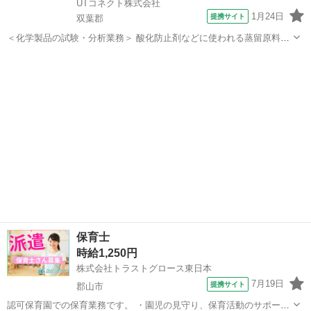
UTコネクト株式会社
1月24日
提携サイト
双葉郡
＜化学製品の試験・分析業務＞ 酸化防止剤などに使われる蒸留原料や
製品を測定・分析するお仕事 経験を生かして即戦力として活躍しませ
福島
双葉郡
その他
んか？ ＜具体的には…＞ ■分析 ∟工程分析（製造工程の確認・分析）
∟化学分析（化学物質の測...
保育士
時給1,250円
株式会社トラストグロース東日本
7月19日
提携サイト
郡山市
認可保育園での保育業務です。 ・園児の見守り、保育活動のサポート