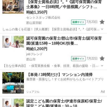
【保育士資格必須】*。*《認可保育園の保育
／時給1300円～1260円 [職種名]: 保育スタッフ・認可保育園 [勤務地...
士募集》一日8時間／中規模園／シフト…
時給1,350円
セントスタッフ株式会社
7月23日
提携サイト
郡山富田駅
しゅふの働くを応援！ [求人概要]: 【保育士資格必須】*。*《認可保育
園の保育士募集》一日8時間／中規模園／シフト相談可／即日勤務スタ
福島
郡山富田駅
保育士
認可保育園の保育士/郡山市/保育士/認可保育
ート／時給1350円～1500円 [職種名]: 保育士・認可保育園 [勤務地・最
園/派遣/15時～18時OK/扶養…
寄...
時給1,200円
jobフレンド
7月22日
提携サイト
郡山市
【主な仕事内容】 ・保育業務全般 ・食事、排泄、着脱の援助 ・日々
の活動の提供 ・環境整備、衛生管理 ・保護者対応 ・帳票の作成 ・事
福島
郡山市
保育士
【単発 / 3時間だけ】マンション内清掃
務作業 ・その他付随する業務 （延長保育 18:30～19:30） 派遣社員 ・
履歴書・面接なし！すぐお給料がもらえるバイトアプリ
試用期...
Ad
シェアフル
認定こども園の保育士/伊達市保原町/保育士/
認定こども園/派遣/8：30～18…