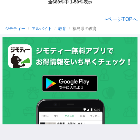
全689件中 1-50件表示
ページTOPへ
ジモティー
アルバイト
教育
福島県の教育