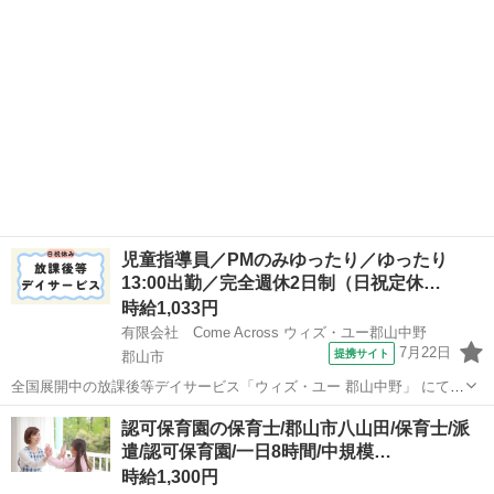
食事、着替え、排...
児童指導員／PMのみゆったり／ゆったり
13:00出勤／完全週休2日制（日祝定休…
時給1,033円
有限会社 Come Across ウィズ・ユー郡山中野
7月22日
提携サイト
郡山市
全国展開中の放課後等デイサービス「ウィズ・ユー 郡山中野」 にて、
パート・アルバイトの児童指導員を募集します◎ 〇●〇●〇 お仕事内
福島
郡山市
保育士
認可保育園の保育士/郡山市八山田/保育士/派
容 〇●〇●〇 ・療育支援（一人ひとりに合わせた個別サポート） ・イ
遣/認可保育園/一日8時間/中規模…
ベントの企画・運営...
時給1,300円