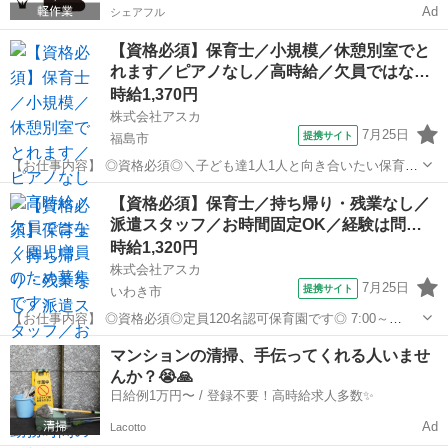
Ad
シェアフル
【資格必須】保育士／小規模／休憩別室でと
れます／ピアノなし／高時給／欠員ではな…
時給1,370円
株式会社アスカ
7月25日
提携サイト
福島市
【お仕事内容】 ◎資格必須◎＼子ども達1人1人と向き合いたい保育士
さん募集／ ～お仕事内容～ 0～2歳児の保育業務全般お願いします★
福島
福島市
保育士
【資格必須】保育士／持ち帰り・残業なし／
定員：18名 現在の園児数↓ 0歳児：2名（→5名まで増える予定） 1歳
派遣スタッフ／お時間固定OK／経験は問…
児：6名 2歳...
時給1,320円
株式会社アスカ
7月25日
提携サイト
いわき市
【お仕事内容】 ◎資格必須◎定員120名認可保育園です◎ 7:00～
19:00 うち6時間程度からご相談OKです！ ご希望の勤務時間をお聞
福島
いわき市
保育士
マンションの清掃、手伝ってくれる人いませ
かせください◎ ・・・・・【 お仕事内容 】・・・・・ 保育業務全
んか？😭🙏
般お願いしま...
日給例1万円〜 / 登録不要！高時給求人多数✨
Ad
Lacotto