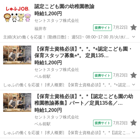
にサポートします♪20代/30代/40代中心に活躍中◎好環境でお仕事した
福井
福井市
保育士
認定こども園の幼稚園教諭
い方にもおススメ◎ 【コメント】 週払い制度完備！ 履歴書も来社も
時給1,200円
不要のリモート登録あ...
セントスタッフ株式会社
7月22日
提携サイト
福井市
主婦(夫)の働くを応援！ [勤務日数]： 週5日~ 08:00~17:00 月/火/水/木/
金 [勤務地・最寄駅]： 福井県福井市西谷2-702 セントスタッフ株式会
福井
福井市
保育士
【保育士資格必須】*。*。*+認定こども園・
社 ベル前駅徒歩20分 [職種名]：認定こども園の幼...
保育スタッフ募集+*。 定員135…
時給1,200円
セントスタッフ株式会社
7月23日
提携サイト
ベル前駅
しゅふの働くを応援！ [求人概要]: 【保育士資格必須】*。*。*+認定こ
ども園・保育スタッフ募集+*。 定員135名／8：00～17：00／平日のみ
福井
福井市
ベル前駅
保育士
【保育士資格必須】*。*【認定こども園の幼
可／車通勤可／1200円～ [職種名]: 認定こども園・保育スタッフ ...
稚園教諭募集】パート／定員135名／…
時給1,200円
セントスタッフ株式会社
7月23日
提携サイト
ベル前駅
しゅふの働くを応援！ [求人概要]: 【保育士資格必須】*。*【認定こど
も園の幼稚園教諭募集】パート／定員135名／8時～17時／平日のみ／