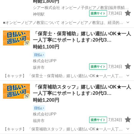
時給1,800円
シアー株式会社 オンピーノ子供ピアノ教室(福井県鯖江市)
7月24日
提携サイト
神明駅
■オンピーノピアノ教室について オンピーノピアノ教室は、経済的な
事情に左右されることなく、すべての子どもたちが平等に音楽を学べ
福井
鯖江市
神明駅
インストラクター
「保育士・保育補助」嬉しい週払いOK★一人
る場所をつくりたい!という想いから生まれました。 出張レッスンとい
一人丁寧にサポートします♪20代/3…
う形を採用することで、 「近...
時給1,100円
日払い
株式会社UPP
7月24日
提携サイト
坂井市
【キャッチ】 「保育士・保育補助」嬉しい週払いOK★一人一人丁寧
にサポートします♪20代/30代/40代中心に活躍中◎好環境でお仕事した
福井
坂井市
保育士
「保育補助スタッフ」嬉しい週払いOK★一人
い方にもおススメ◎ 【コメント】 幅広い世代のスタッフさんが活躍中
一人丁寧にサポートします♪20代/3…
◎ #未経験からお...
時給1,200円
日払い
株式会社UPP
7月24日
提携サイト
福井市
【キャッチ】 「保育補助スタッフ」嬉しい週払いOK★一人一人丁寧