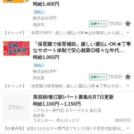
時給1,400円
日払い
株式会社UPP
7月25日
提携サイト
福井市
【キャッチ】 「保育STAFF」嬉しい週払いOK★お仕事探しから就業
後まで徹底サポート！様々な年代のスタッフさんが活躍中！好環境で
福井
福井市
保育士
「保育園で保育補助」嬉しい週払いOK★丁寧
お仕事したい方にもおススメ◎ 【コメント】 手厚い福利厚生を完備◎
なサポート体制で安心就業◎様々な年代…
長期安定就業も可能なお仕事...
時給1,065円
日払い
株式会社UPP
7月25日
提携サイト
丹生郡
【キャッチ】 「保育園で保育補助」嬉しい週払いOK★丁寧なサポー
ト体制で安心就業◎様々な年代のスタッフさんが活躍中！働きやすい
福井
丹生郡
保育士
美容師/春江駅/パート募集/8月7日更新
環境で安定してお仕事できます♪ 【コメント】 豊富なお仕事数であな
時給1,100円～1,150円
たにぴったりのお仕事が見つかり...
ヘアカラー専門店 カラープラス 春江店
福井県
スポンサー：求人ボックス
08月07日
【仕事内容】女性だけのカラー専門店ブランクOK! 子育世代歓迎!仕事