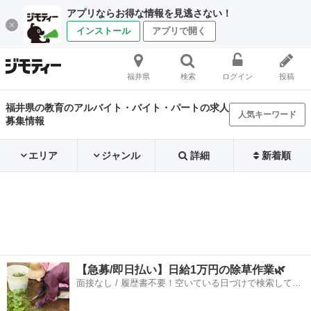
アプリならお得な情報を見逃さない！
インストール
アプリで開く
福井県
検索
ログイン
投稿
福井県の教育のアルバイト・バイト・パートの求人
人気キーワード
募集情報
エリア
ジャンル
詳細
新着順
【急募/即日払い】日給1万円の除草作業🌿
面接なし / 履歴書不要！空いている日づけで検索して即
日はたらける✨