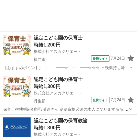
認定こども園の保育士
時給1,200円
株式会社アスカクリエート
7月24日
提携サイト
福井市
【おすすめポイント】 ・‥…━━☆・‥…━━☆☆☆ ＊残業持ち帰り
なし♪ フルタイムでしっかり働けます！ ＊土日祝休みなので、 プライ
福井
福井市
保育士
認定こども園の保育士
ベートとの両立もばっちり♪ ＊ピアノが苦手な方も大丈夫です◎ 【園
時給1,300円
について】 ・‥…...
株式会社アスカクリエート
7月24日
提携サイト
丹生郡
保育士/福井県/保育園/派遣さん ※※資格必須の求人になります※※ 保
育園の先生を募集しています♪ 複数担任をお任せします！
福井
丹生郡
保育士
認定こども園の保育教諭
¨⌒¨⌒¨⌒¨⌒¨⌒¨⌒¨⌒¨⌒¨⌒¨⌒ 《園について》 ■在園児数：59名(6月現
時給1,300円
在) ■各ク...
株式会社アスカクリエート