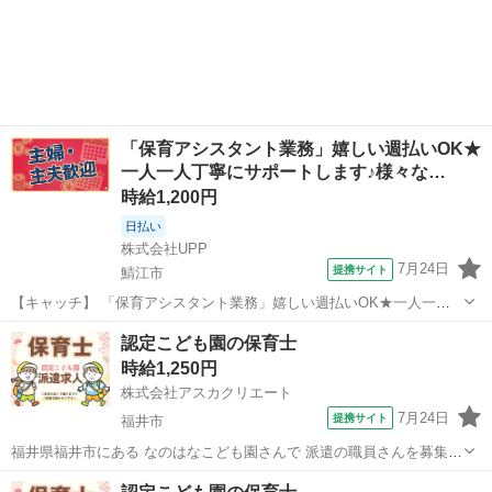
事情に左右されることなく、すべての子どもたちが平等に音楽を学べ
福井
福井市
福井駅
インストラクター
る場所をつくりたい!という想いから生まれました。 出張レッスンとい
う形を採用することで、 「近...
「保育アシスタント業務」嬉しい週払いOK★
一人一人丁寧にサポートします♪様々な…
時給1,200円
日払い
株式会社UPP
7月24日
提携サイト
鯖江市
【キャッチ】 「保育アシスタント業務」嬉しい週払いOK★一人一人
丁寧にサポートします♪様々な年代のスタッフさんが活躍中！充実の福
福井
鯖江市
保育士
認定こども園の保育士
利厚生が自慢です★ 【コメント】 未経験さん・ブランクさん多数活躍
時給1,250円
中◎ 豊富なお仕事の中からぴ...
株式会社アスカクリエート
7月24日
提携サイト
福井市
福井県福井市にある なのはなこども園さんで 派遣の職員さんを募集中
♪ 【園の環境と体制】 定員：140名(1号：15名／2・3号：125名) 開園
福井
福井市
保育士