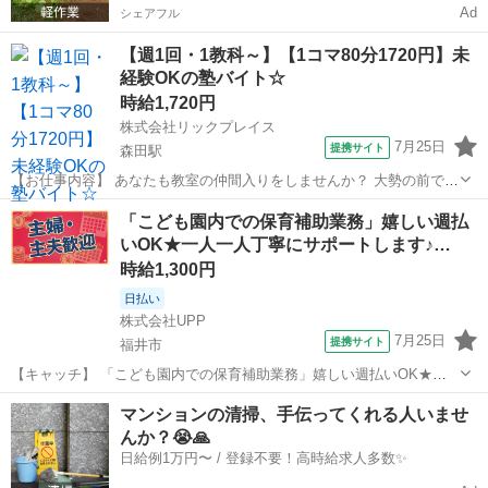
Ad
シェアフル
【週1回・1教科～】【1コマ80分1720円】未
経験OKの塾バイト☆
時給1,720円
株式会社リックプレイス
7月25日
提携サイト
森田駅
【お仕事内容】 あなたも教室の仲間入りをしませんか？ 大勢の前で話
すのが苦手な方、 塾講師未経験の方、 まずは個別指導から始めません
福井
福井市
森田駅
塾講師
「こども園内での保育補助業務」嬉しい週払
か?? ITTO個別指導学院では、 「７つの習慣J(R)」を始め、確立され
いOK★一人一人丁寧にサポートします♪…
た研修によって...
時給1,300円
日払い
株式会社UPP
7月25日
提携サイト
福井市
【キャッチ】 「こども園内での保育補助業務」嬉しい週払いOK★一
人一人丁寧にサポートします♪様々な年代のスタッフさんが活躍中！充
福井
福井市
保育士
マンションの清掃、手伝ってくれる人いませ
実の福利厚生が自慢です★ 【コメント】 豊富なお仕事数であなたにぴ
んか？😭🙏
ったりのお仕事が見つかります...
日給例1万円〜 / 登録不要！高時給求人多数✨