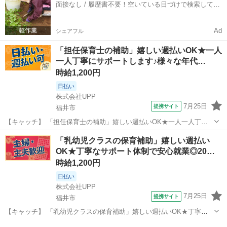
面接なし / 履歴書不要！空いている日づけで検索して即
乳児 (0〜2歳児) に配属...
日はたらける✨
Ad
シェアフル
「担任保育士の補助」嬉しい週払いOK★一人
一人丁寧にサポートします♪様々な年代…
時給1,200円
日払い
株式会社UPP
7月25日
提携サイト
福井市
【キャッチ】 「担任保育士の補助」嬉しい週払いOK★一人一人丁寧
にサポートします♪様々な年代のスタッフさんが活躍中！働きやすい環
福井
福井市
保育士
「乳幼児クラスの保育補助」嬉しい週払い
境で安定してお仕事できます♪ 【コメント】 未経験さん・ブランクさ
OK★丁寧なサポート体制で安心就業◎20…
ん多数活躍中◎ 豊富なお仕事...
時給1,200円
日払い
株式会社UPP
7月25日
提携サイト
福井市
【キャッチ】 「乳幼児クラスの保育補助」嬉しい週払いOK★丁寧な
サポート体制で安心就業◎20代/30代/40代中心に活躍中◎好環境でお
福井
福井市
保育士