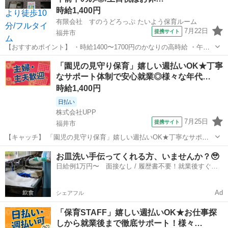
時給1,400円
有限会社 すのうどろっぷ たいよう保育ルーム
7月22日
提携サイト
福井市
【おすすめポイント】 ・時給1400〜1700円のかなりの高時給 ・午前
中のみでもOK！お気軽にご相談ください。 ・土日祝お休みでプライ
福井
福井市
保育士
「園児の見守り保育」嬉しい週払いOK★丁寧
ベート充実。 ・定員30名★ひとりひとりと丁寧に関わることができま
なサポート体制で安心就業◎様々な年代…
す。 《お仕事内容》...
時給1,400円
日払い
株式会社UPP
7月25日
提携サイト
福井市
【キャッチ】 「園児の見守り保育」嬉しい週払いOK★丁寧なサポー
ト体制で安心就業◎様々な年代のスタッフさんが活躍中！好環境でお
福井
福井市
保育士
お皿洗い手伝ってくれる方、いませんか？🥹
仕事したい方にもおススメ◎ 【コメント】 幅広い世代のスタッフさん
日給例1万円〜 面接なし / 履歴書不要！就業後すぐに
が活躍中◎ #未経験からお仕...
お給料がもらえる✨
Ad
シェアフル
「保育STAFF」嬉しい週払いOK★お仕事探
しから就業後まで徹底サポート！様々…