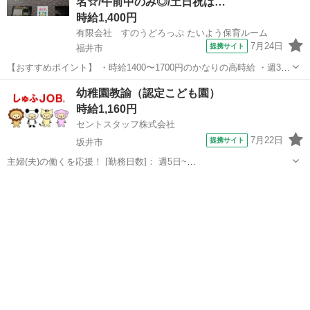
名☆/午前中のみ◎/土日祝は…
時給1,400円
有限会社 すのうどろっぷ たいよう保育ルーム
7月24日
提携サイト
福井市
【おすすめポイント】 ・時給1400〜1700円のかなりの高時給 ・週3か
らOK！ ・土日祝お休みでプライベート充実。 ・定員30名★ひとりひ
福井
福井市
保育士
幼稚園教諭（認定こども園）
とりと丁寧に関わることができます。 《お仕事内容》 ・お子さんの保
時給1,160円
育 ・午睡の対...
セントスタッフ株式会社
7月22日
提携サイト
坂井市
主婦(夫)の働くを応援！ [勤務日数]： 週5日~
07:00~18:00/07:00~16:00/08:00~17:00/09:00~18:00 月/火/水/木/金 [勤
福井
坂井市
保育士
務地・最寄駅]： 福井県坂井市坂井町高柳第117...