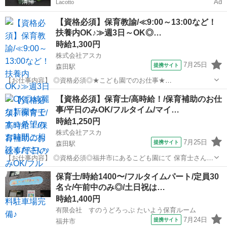
Ad
Lacotto
【資格必須】保育教諭/≪9:00～13:00など！
扶養内OK♪≫週3日～OK◎…
時給1,300円
株式会社アスカ
7月25日
提携サイト
森田駅
【お仕事内容】 ◎資格必須◎★こども園でのお仕事★
¨⌒¨⌒¨⌒¨⌒¨⌒¨⌒¨⌒¨⌒¨ 保育のお仕事をお願いします！ 園舎も新しく
福井
福井市
森田駅
保育士
【資格必須】保育士/高時給！/保育補助のお仕
なので ピカピカの新園舎でのお仕事です♪ 正規の方が担任を持ち、 パ
事/平日のみOK/フルタイム/マイ…
ートさんは基本補助の ...
時給1,250円
株式会社アスカ
7月25日
提携サイト
森田駅
【お仕事内容】 ◎資格必須◎福井市にあるこども園にて 保育士さんの
募集です！ 【仕事内容】 ●保育業務全般 ・園児との遊び ・食事補助
福井
福井市
森田駅
保育士
保育士/時給1400〜/フルタイムパート/定員30
・おむつ替え 等 【勤務条件】 ●雇用形態 派遣 ●入職日 相談OK ●
名☆/午前中のみ◎/土日祝は…
勤務日数 週...
時給1,400円
有限会社 すのうどろっぷ たいよう保育ルーム
7月24日
提携サイト
福井市