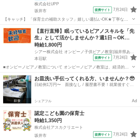
株式会社UPP
7月24日
提携サイト
坂井市
【キャッチ】 「保育士の補助スタッフ」嬉しい週払いOK★丁寧なサ
ポート体制で安心就業◎20代/30代/40代中心に活躍中◎好環境でお仕
福井
坂井市
保育士
【直行直帰】眠っているピアノスキルを「先
事したい方にもおススメ◎ 【コメント】 豊富なお仕事数であなたにぴ
生」として活かしませんか？週1日～OK…
ったりのお仕事が見つか...
時給1,800円
シアー株式会社 オンピーノ子供ピアノ教室(福井県あわら市)
7月24日
提携サイト
本荘駅
■オンピーノピアノ教室について オンピーノピアノ教室は、経済的な
事情に左右されることなく、すべての子どもたちが平等に音楽を学べ
福井
あわら市
本荘駅
インストラクター
お皿洗い手伝ってくれる方、いませんか？🥹
る場所をつくりたい!という想いから生まれました。 出張レッスンとい
日給例1万円〜 面接なし / 履歴書不要！就業後すぐに
う形を採用することで、 「近...
お給料がもらえる✨
Ad
シェアフル
認定こども園の保育士
時給1,350円
株式会社アスカクリエート
7月24日
提携サイト
坂井市