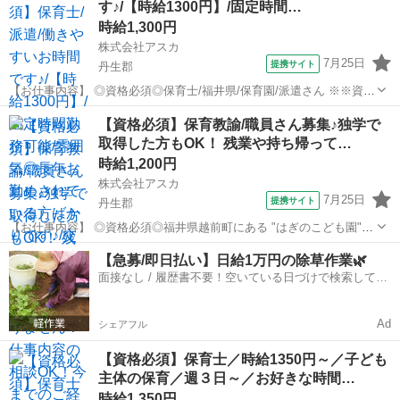
す♪/【時給1300円】/固定時間…
ゼントあ...
時給1,300円
株式会社アスカ
7月25日
提携サイト
丹生郡
【お仕事内容】 ◎資格必須◎保育士/福井県/保育園/派遣さん ※※資格
必須の求人になります※※ 保育園の先生を募集しています♪ 複数担任
福井
丹生郡
保育士
【資格必須】保育教諭/職員さん募集♪独学で
をお任せします！ ¨⌒¨⌒¨⌒¨⌒¨⌒¨⌒¨⌒¨⌒¨⌒¨⌒ 《園について》 ■在園
取得した方もOK！ 残業や持ち帰って…
児数：...
時給1,200円
株式会社アスカ
7月25日
提携サイト
丹生郡
【お仕事内容】 ◎資格必須◎福井県越前町にある "はぎのこども園"さ
んでは 保育士さん募集です♪ 《お仕事内容》 ☆‾‾‾‾‾‾‾‾‾☆ ・おやつや昼
福井
丹生郡
保育士
【急募/即日払い】日給1万円の除草作業🌿
食のお手伝い ・お子さまの保育 などなど… 《園さんにつ
面接なし / 履歴書不要！空いている日づけで検索して即
いて...
日はたらける✨
Ad
シェアフル
【資格必須】保育士／時給1350円～／子ども
主体の保育／週３日～／お好きな時間…
時給1,350円