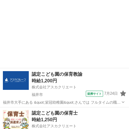
仕事したい方にもおススメ◎ 【コメント】 未経験さん・ブランクさん
多数活躍中◎ 豊富なお...
認定こども園の保育教諭
時給1,200円
株式会社アスカクリエート
7月24日
提携サイト
福井市
福井市大手にある &quot;栄冠幼稚園&quot;さんでは フルタイムの職員
さん募集♪ 《お仕事内容》 ☆‾‾‾‾‾‾‾‾‾☆ 乳児さんのクラスで 保育のお仕
福井
福井市
保育士
認定こども園の保育士
事をお任せします♪ 《園さんについて》 ☆‾‾‾‾‾‾‾‾‾...
時給1,250円
株式会社アスカクリエート