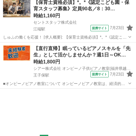
【保育士資格必須】*。*《認定こども園・保
社 ベル前駅徒歩20分 [職種名]：認定こども園・保...
育スタッフ募集》定員90名／8：30…
時給1,160円
セントスタッフ株式会社
7月23日
提携サイト
江端駅
しゅふの働くを応援！ [求人概要]: 【保育士資格必須】*。*《認定こど
も園・保育スタッフ募集》定員90名／8：30～16：30／週5日／車通勤
福井
福井市
江端駅
保育士
【直行直帰】眠っているピアノスキルを「先
可／1160円～ [職種名]: 認定こども園・保育スタッフ [勤務地・最寄...
生」として活かしませんか？週1日～OK…
時給1,800円
シアー株式会社 オンピーノ子供ピアノ教室(福井県越前市)
7月23日
提携サイト
王子保駅
■オンピーノピアノ教室について オンピーノピアノ教室は、経済的な
事情に左右されることなく、すべての子どもたちが平等に音楽を学べ
福井
越前市
王子保駅
インストラクター
る場所をつくりたい!という想いから生まれました。 出張レッスンとい
う形を採用することで、 「近...