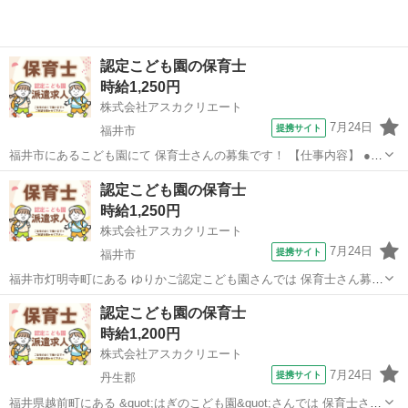
認定こども園の保育士
時給1,250円
株式会社アスカクリエート
7月24日
提携サイト
福井市
福井市にあるこども園にて 保育士さんの募集です！ 【仕事内容】 ●保
育業務全般 ・園児との遊び ・食事補助 ・おむつ替え 等 【勤務条件】
福井
福井市
保育士
認定こども園の保育士
●雇用形態 派遣 ●入職日 相談OK ●勤務日数 週5日 ●勤務時間 7:00～...
時給1,250円
株式会社アスカクリエート
7月24日
提携サイト
福井市
福井市灯明寺町にある ゆりかご認定こども園さんでは 保育士さん募集
♪ 《お仕事内容》 ☆‾‾‾‾‾‾‾‾‾☆ ・お子さんの保育 ・保育ルームのお掃除
福井
福井市
保育士
認定こども園の保育士
などなど… 《園さんについて》 ☆‾‾‾‾‾‾‾‾‾‾‾‾...
時給1,200円
株式会社アスカクリエート
7月24日
提携サイト
丹生郡
福井県越前町にある &quot;はぎのこども園&quot;さんでは 保育士さん