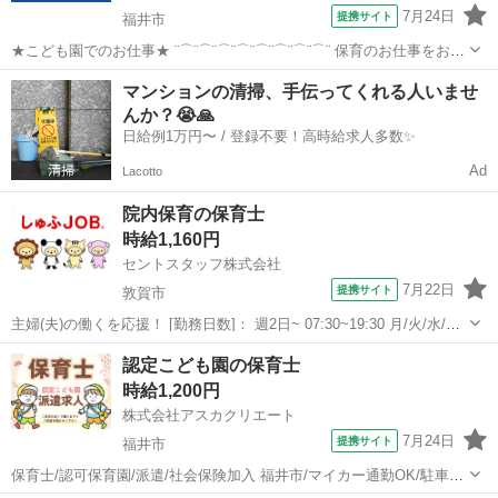
7月24日
提携サイト
福井市
★こども園でのお仕事★ ¨⌒¨⌒¨⌒¨⌒¨⌒¨⌒¨⌒¨⌒¨ 保育のお仕事をお願
いします！ 園舎も新しくなので ピカピカの新園舎でのお仕事です♪ 正
福井
福井市
保育士
マンションの清掃、手伝ってくれる人いませ
規の方が担任を持ち、 パートさんは基本補助の お仕事になります！
んか？😭🙏
★お仕...
日給例1万円〜 / 登録不要！高時給求人多数✨
Ad
Lacotto
院内保育の保育士
時給1,160円
セントスタッフ株式会社
7月22日
提携サイト
敦賀市
主婦(夫)の働くを応援！ [勤務日数]： 週2日~ 07:30~19:30 月/火/水/木/
金/土/日 などから選べます [勤務地・最寄駅]： 福井県敦賀市三島町1-
福井
敦賀市
保育士
認定こども園の保育士
6-60 セントスタッフ株式会社 敦賀駅自動車5分 ...
時給1,200円
株式会社アスカクリエート
7月24日
提携サイト
福井市
保育士/認可保育園/派遣/社会保険加入 福井市/マイカー通勤OK/駐車場
あり ☆簡単な保育補助をお任せします☆