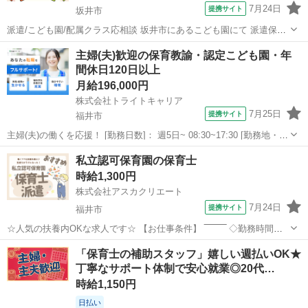
7月24日
提携サイト
坂井市
派遣/こども園/配属クラス応相談 坂井市にあるこども園にて 派遣保育
士さんの募集です！ 【仕事内容】 ●保育業務全般 ・園児との遊び ・
福井
坂井市
保育士
主婦(夫)歓迎の保育教諭・認定こども園・年
食事補助 ・おむつ替え 等 【勤務条件】 ●雇用形態 派遣 ●入職日 即日
間休日120日以上
●勤務...
月給196,000円
株式会社トライトキャリア
7月25日
提携サイト
福井市
主婦(夫)の働くを応援！ [勤務日数]： 週5日~ 08:30~17:30 [勤務地・最
寄駅]： 福井県福井市みのり1-29-1 非公開 赤十字前駅徒歩2分／商工会
福井
福井市
保育士
私立認可保育園の保育士
議所前駅／花堂駅 [職種名]：保育教諭・認定こども園...
時給1,300円
株式会社アスカクリエート
7月24日
提携サイト
福井市
☆人気の扶養内OKな求人です☆ 【お仕事条件】 ‾‾‾‾‾‾‾‾ ◇勤務時間：
9:00～14:00 9:00～15:00など 7:30～19:00内で 1日5H～OKです！ ◇勤
福井
福井市
保育士
「保育士の補助スタッフ」嬉しい週払いOK★
務日：月～金の週3日～ ...
丁寧なサポート体制で安心就業◎20代…
時給1,150円
日払い