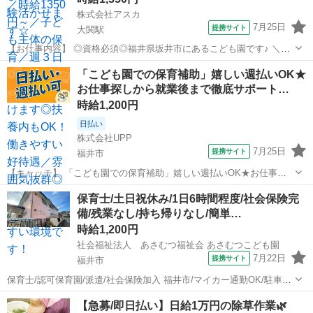
株式会社アスカ
7月25日
提携サイト
大関駅
【お仕事内容】 ◎資格必須◎福井県坂井市にあるこども園です♪ ＼
★★おすすめポイント★★ ◎お休みも取りやすい環境です！ ◎プライ
福井
坂井市
大関駅
保育士
「こども園での保育補助」嬉しい週払いOK★
ベートも充実♪ ◎きれいな園舎！ ◎嬉しい高時給・好待遇 ◎ 【勤務
お仕事探しから就業後まで徹底サポート…
条件】 ■雇用形態 ...
時給1,200円
日払い
株式会社UPP
7月25日
提携サイト
福井市
【キャッチ】 「こども園での保育補助」嬉しい週払いOK★お仕事探
しから就業後まで徹底サポート！20代～40代中心に幅広く活躍中★充
福井
福井市
保育士
保育士/土日祝休み/1日6時間程度/社会保険完
実の福利厚生が自慢です★ 【コメント】 手厚い福利厚生を完備◎長期
備/残業なし/持ち帰りなし/簡単…
安定就業も可能なお仕事多数...
時給1,200円
社会福祉法人 あさむつ福祉会 あさむつこども園
7月22日
提携サイト
福井市
保育士/認可保育園/派遣/社会保険加入 福井市/マイカー通勤OK/駐車場
あり ☆簡単な保育補助をお任せします☆
福井
福井市
保育士
【急募/即日払い】日給1万円の除草作業🌿
¨⌒¨⌒¨⌒¨⌒¨⌒¨⌒¨⌒¨⌒¨⌒¨⌒¨ 今回は産休代替えの保育士を募集です。