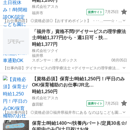
時給1,200円
株式会社アスカ
7月25日
提携サイト
福井市
【お仕事内容】 ◎資格必須◎【おすすめポイント】 ・‥…━━☆・
‥…━━☆☆☆ ＊残業持ち帰りなし♪ フルタイムでしっかり働けま
福井
福井市
保育士
「福井市」資格不問/デイサービスの理学療法
す！ ＊土日祝休みなので、 プライベートとの両立もばっちり♪ ＊ピ
士/時給1,377円から・週1日可・扶…
アノが苦手な方も大丈夫です...
時給1,377円
株式会社ツクイ
福井県
スポンサー：求人ボックス
08月05日
【仕事内容】デイサービスの理学療法士 <デイサービスの理学療法士>
主なお仕事: 個別機能訓練の計画作成、実施、評価 集団機能訓練プロ
アルバイト・パート
【資格必須】保育士/時給1,250円！/平日のみ
グラムの作成、実施、評価 他スタッフと連携してのケア業務全般 スタ
OK/保育補助のお仕事/JR北…
ッフやご家族への動作介助の指導...
時給1,250円
株式会社アスカ
7月25日
提携サイト
森田駅
【お仕事内容】 ◎資格必須◎福井県福井市にある なのはなこども園さ
んで 派遣の職員さんを募集中♪ 【園の環境と体制】 定員：140名（1
福井
福井市
森田駅
保育士
保育士/時給1400〜/扶養内パート/定員30名☆/
号：15名／2・3号：125名） 開園時間：7:00～19:00 職員配置：国の
午前中のみ◎/土日祝はお休…
基準に...