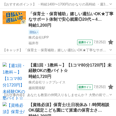
【おすすめポイント】 ・時給1400〜1700円のかなりの高時給 ・週3か
らOK！ ・土日祝お休みでプライベート充実。 ・定員30名★ひとりひ
福井
福井市
保育士
「保育士・保育補助」嬉しい週払いOK★丁寧
とりと丁寧に関わることができます。 《お仕事内容》 ・お子さんの保
なサポート体制で安心就業◎20代～4…
育 ・午睡の対...
時給1,200円
日払い
株式会社UPP
7月25日
提携サイト
福井市
【キャッチ】 「保育士・保育補助」嬉しい週払いOK★丁寧なサポー
ト体制で安心就業◎20代～40代中心に幅広く活躍中★働きやすい環境
福井
福井市
保育士
で安定してお仕事できます♪ 【コメント】 幅広い世代のスタッフさん
【週1回・1教科～】【1コマ80分1720円】未
が活躍中◎ #未経験から...
経験OKの塾バイト☆
時給1,720円
株式会社リックプレイス
7月25日
提携サイト
越前開発駅
【お仕事内容】 あなたも教室の仲間入りをしませんか？ 大勢の前で話
すのが苦手な方、 塾講師未経験の方、 まずは個別指導から始めません
福井
福井市
越前開発駅
塾講師
【資格必須】保育士/土日祝休み！/時間相談
か?? ITTO個別指導学院では、 「７つの習慣J(R)」を始め、確立され
OK/認定こども園にて派遣の保育士さ…
た研修によって...