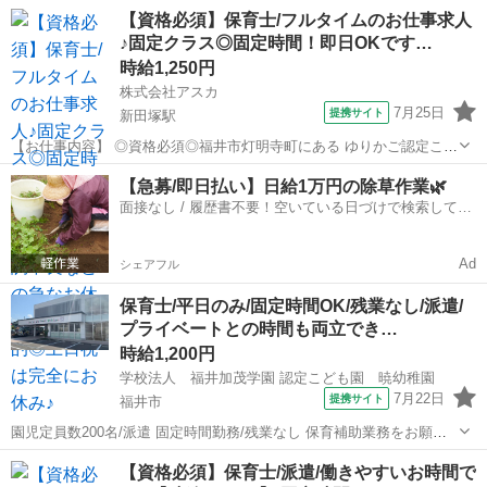
と家庭の両立を全力応援 <募集職種> 美容師 <仕事内容> <ヘアカラ
アルバイト・パート
【資格必須】保育士/フルタイムのお仕事求人
ー・シャンプー・接客> 1カウンセリング お客様のお好みとイメージ
♪固定クラス◎固定時間！即日OKです…
にあわせてカウンセリング。...
時給1,250円
株式会社アスカ
7月25日
提携サイト
新田塚駅
【お仕事内容】 ◎資格必須◎福井市灯明寺町にある ゆりかご認定こど
も園さんでは 保育士さん募集♪ 《お仕事内容》 ☆‾‾‾‾‾‾‾‾‾☆ ・お子さん
福井
福井市
新田塚駅
保育士
【急募/即日払い】日給1万円の除草作業🌿
の保育 ・保育ルームのお掃除 などなど… 《園さんにつ
面接なし / 履歴書不要！空いている日づけで検索して即
いて》...
日はたらける✨
Ad
シェアフル
保育士/平日のみ/固定時間OK/残業なし/派遣/
プライベートとの時間も両立でき…
時給1,200円
学校法人 福井加茂学園 認定こども園 暁幼稚園
7月22日
提携サイト
福井市
園児定員数200名/派遣 固定時間勤務/残業なし 保育補助業務をお願い
致します 派遣社員 □各種社会保険完備(働き方によります) ■マイカー
福井
福井市
保育士
【資格必須】保育士/派遣/働きやすいお時間で
通勤可能 □駐車場完備 ■有給休暇付与 半年後10日付与 □誕生日プレ