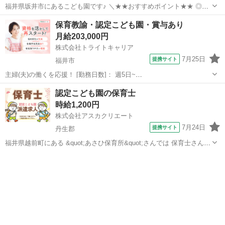
福井県坂井市にあるこども園です♪ ＼★★おすすめポイント★★ ◎お
休みも取りやすい環境です！ ◎プライベートも充実♪ ◎きれいな園
福井
坂井市
保育士
保育教諭・認定こども園・賞与あり
舎！ ◎嬉しい高時給・好待遇 ◎ 【勤務条件】 ■雇用形態 派遣(パー
月給203,000円
ト) ■勤務日数 ...
株式会社トライトキャリア
7月25日
提携サイト
福井市
主婦(夫)の働くを応援！ [勤務日数]： 週5日~
07:00~15:45/08:30~17:15/10:15~19:00 [勤務地・最寄駅]： 福井県福井
福井
福井市
保育士
認定こども園の保育士
市栗森2-2701 非公開 森田駅自動車5分／春江駅 [職種...
時給1,200円
株式会社アスカクリエート
7月24日
提携サイト
丹生郡
福井県越前町にある &quot;あさひ保育所&quot;さんでは 保育士さん募
集です♪ 《お仕事内容》 ☆‾‾‾‾‾‾‾‾‾☆ ・お子さまの保育 ・おやつや昼食
福井
丹生郡
保育士
のお手伝い などなど… 《園さんについて》 ☆‾...