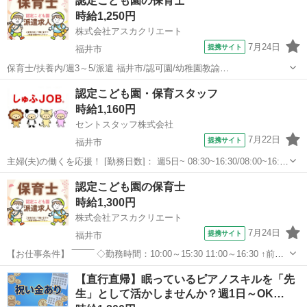
認定こども園の保育士
時間：7:00～19:00 職員配置：国の基準に準じた安心の体制を整えてい
時給1,250円
ま...
株式会社アスカクリエート
7月24日
提携サイト
福井市
保育士/扶養内/週3～5/派遣 福井市/認可園/幼稚園教諭
◇◆◇◆◇◆◇◆◇◆ 保 育 士 資 格 ◇◆◇◆◇◆◇◆◇◆ ○ 魅力的
福井
福井市
保育士
認定こども園・保育スタッフ
な保育園 ○ ・産休育休の取得実績も多数で お子様いる方でも働けます
時給1,160円
★ ・未経験やブ...
セントスタッフ株式会社
7月22日
提携サイト
福井市
主婦(夫)の働くを応援！ [勤務日数]： 週5日~ 08:30~16:30/08:00~16:00
月/火/水/木/金/土 などから選べます [勤務地・最寄駅]： 福井県福井市
福井
福井市
保育士
認定こども園の保育士
下荒井町4-76 セントスタッフ株式会社 江...
時給1,300円
株式会社アスカクリエート
7月24日
提携サイト
福井市
【お仕事条件】 ‾‾‾‾‾‾‾‾ ◇勤務時間：10:00～15:30 11:00～16:30 ↑前の
お時間相談できます！ ◇時給：1,300円～1,400円☆ ◇勤務日：月～金
福井
福井市
保育士
【直行直帰】眠っているピアノスキルを「先
の週3～5日 \おスス...
生」として活かしませんか？週1日～OK…