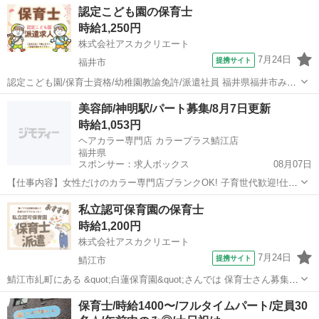
福井
福井市
保育士
認定こども園の保育士
¨⌒¨⌒¨⌒¨⌒¨⌒¨⌒¨⌒¨⌒¨⌒¨⌒¨ 今回は産休代替えの保育士を募集です。
時給1,250円
乳児 (0～2歳児) に配属...
株式会社アスカクリエート
7月24日
提携サイト
福井市
認定こども園/保育士資格/幼稚園教諭免許/派遣社員 福井県福井市みの
り町にある”昭和幼稚園”さんでは 保育補助していただける方を募集し
福井
福井市
保育士
美容師/神明駅/パート募集/8月7日更新
ています！ ☆昭和認定こども園 昭和幼稚園ってこんなところ☆ 昭和
時給1,053円
40年に昭和幼稚園...
ヘアカラー専門店 カラープラス鯖江店
福井県
スポンサー：求人ボックス
08月07日
【仕事内容】女性だけのカラー専門店ブランクOK! 子育世代歓迎!仕事
と家庭の両立を全力応援 <募集職種> 美容師 <仕事内容> <ヘアカラ
アルバイト・パート
私立認可保育園の保育士
ー・シャンプー・接客> 1カウンセリング お客様のお好みとイメージ
時給1,200円
にあわせてカウンセリング。...
株式会社アスカクリエート
7月24日
提携サイト
鯖江市
鯖江市糺町にある &quot;白蓮保育園&quot;さんでは 保育士さん募集♪
《お仕事内容》 ☆‾‾‾‾‾‾‾‾‾☆ ・お子さんの保育 ・保育ルームのお掃除
福井
鯖江市
保育士
保育士/時給1400〜/フルタイムパート/定員30
・昼食やおやつの介助 などなど… 《園さんについて》...