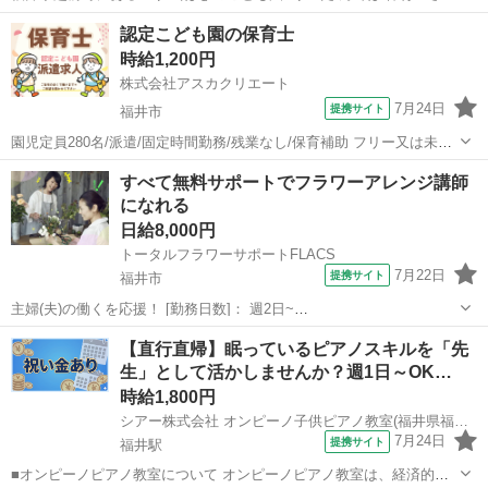
募集です♪ 《お仕事内容》 ☆‾‾‾‾‾‾‾‾‾☆ ・おやつや昼食のお手伝い ・お
福井
丹生郡
保育士
認定こども園の保育士
子さまの保育 などなど… 《園さんについて》 ☆‾...
時給1,200円
株式会社アスカクリエート
7月24日
提携サイト
福井市
園児定員280名/派遣/固定時間勤務/残業なし/保育補助 フリー又は未満
児の保育補助をお願い致します(^^♪ 派遣社員 ◎交通費全額支給 ◎各種
福井
福井市
保育士
すべて無料サポートでフラワーアレンジ講師
社会保険完備 ◎マイカー通勤も可能 ◎駐車場完備 ◎『お子様の行事
になれる
や体調不...
日給8,000円
トータルフラワーサポートFLACS
7月22日
提携サイト
福井市
主婦(夫)の働くを応援！ [勤務日数]： 週2日~
10:00~14:00/10:00~17:00/13:00~18:00/13:00~20:00/16:00~21:00 月/
福井
福井市
その他
【直行直帰】眠っているピアノスキルを「先
火/水/木/金/土/日 などから選べます [...
生」として活かしませんか？週1日～OK…
時給1,800円
シアー株式会社 オンピーノ子供ピアノ教室(福井県福井市)
7月24日
提携サイト
福井駅
■オンピーノピアノ教室について オンピーノピアノ教室は、経済的な