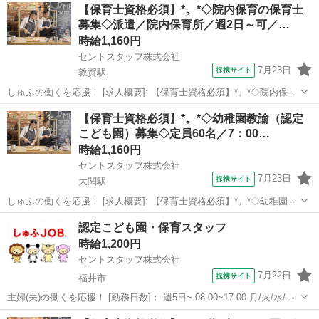
福井
福井市
ベル前駅
保育士
【保育士資格必須】*。*◇院内保育の保育士
マイカー通勤可 [職種名]: 認定こども園の幼稚園教諭 [勤務地・最寄
募集◇派遣／院内保育所／週2日～可／…
駅]: ...
時給1,160円
セントスタッフ株式会社
7月23日
提携サイト
敦賀駅
しゅふの働くを応援！ [求人概要]: 【保育士資格必須】*。*◇院内保育
の保育士募集◇派遣／院内保育所／週2日～可／車通勤可／2025年10
福井
敦賀市
敦賀駅
保育士
【保育士資格必須】*。*◇幼稚園教諭（認定
月リニューアルオープン／1160円～ [職種名]: 院内保育の保育士 [勤務
こども園）募集◇定員60名／7：00…
地...
時給1,160円
セントスタッフ株式会社
7月23日
提携サイト
大関駅
しゅふの働くを応援！ [求人概要]: 【保育士資格必須】*。*◇幼稚園教
諭（認定こども園）募集◇定員60名／7：00～18：00内／平日のみ／
福井
坂井市
大関駅
保育士
認定こども園・保育スタッフ
マイカー通勤可 [職種名]: 幼稚園教諭（認定こども園） [勤務地・最寄
時給1,200円
駅]...
セントスタッフ株式会社
7月22日
提携サイト
福井市
主婦(夫)の働くを応援！ [勤務日数]： 週5日~ 08:00~17:00 月/火/水/木/
金 [勤務地・最寄駅]： 福井県福井市西谷2-702 セントスタッフ株式会
福井
福井市
保育士