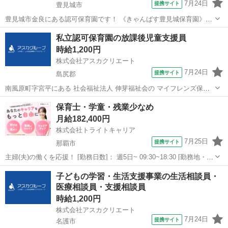
7月24日
提携サイト
豊見城市
豊見城市金良にある認可保育園です！ 《きゃんばす豊見城保育園》で
栄養士さんを募集しています♪ 一緒に楽しく勤務しませんか？ 定員80
沖縄
豊見城市
保育士
私立認可保育園の放課後児童支援員
名の認可保育園♪ 浦添市と糸満市に姉妹園があり、 働きやすい環境が
時給1,200円
魅力的な保...
株式会社アスカクリエート
7月24日
提携サイト
島尻郡
南風原町字宮平にある 社会福祉法人 伸芽福祉会の マイフレンズ保育
園の中にある 学童クラブです☆ 一緒に勤務しませんか？♪ ゜*。＊⌒
沖縄
島尻郡
保育士
保育士・学童・残業少なめ
＊。*゜＊⌒＊゜*。＊⌒＊。*゜＊ ★ 勤務について ＿＿＿＿＿＿＿＿
月給182,400円
＿＿＿＿＿＿＿...
株式会社トライトキャリア
7月25日
提携サイト
那覇市
主婦(夫)の働くを応援！ [勤務日数]： 週5日~ 09:30~18:30 [勤務地・最
寄駅]： 沖縄県那覇市泊1-9-4 ベルシェ泊1階 非公開 分倍河原駅徒歩10
沖縄
那覇市
保育士
子どもの学習・生活支援事業の生活相談員・
分／牧志駅／美栄橋駅 [職種名]：保育士・学童・残...
医療相談員・支援相談員
時給1,200円
株式会社アスカクリエート
7月24日
提携サイト
名護市