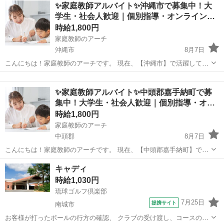
沖縄
島尻郡
保育士
✨家庭教師アルバイト✨沖縄市で募集中！大
ケ丘駅自動車11分 [職種名]：保育士・学...
学生・社会人歓迎｜個別指導・オンライン…
時給1,800円
家庭教師のアーチ
沖縄市
8月7日
こんにちは！家庭教師のアーチです。 現在、【沖縄市】で活躍してい
ただける家庭教師のアルバイトを募集しています。 ✔ 教育に関わる仕
沖縄
沖縄市
家庭教師
オンライン
事がしたい ✔ 子どもと関わるのが好き ✔ 【沖縄市】で副業やWワー
✨家庭教師アルバイト✨中頭郡嘉手納町で募
クを探している...
集中！大学生・社会人歓迎｜個別指導・オ…
時給1,800円
家庭教師のアーチ
中頭郡
8月7日
こんにちは！家庭教師のアーチです。 現在、【中頭郡嘉手納町】で活
躍していただける家庭教師のアルバイトを募集しています。 ✔ 教育に
沖縄
中頭郡
家庭教師
オンライン
キャディ
関わる仕事がしたい ✔ 子どもと関わるのが好き ✔ 【中頭郡嘉手納
時給1,030円
町】で副業やWワ...
琉球ゴルフ倶楽部
7月25日
提携サイト
南城市
お客様が打ったボールの行方の確認、 クラブの受け渡し、コースの案