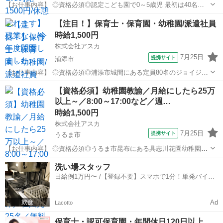
【お仕事内容】 ◎資格必須◎認定こども園で0～5歳児 最初は40名の
園児を受け入れ予定です！ 保育業務 雇用形態：派遣 時給：1500円
沖縄
宜野湾市
保育士
【注目！】保育士・保育園・幼稚園/派遣社員
月給にすると25万円以上♪ □おススメポイント□ ・時給1500円...
時給1,500円
株式会社アスカ
7月25日
提携サイト
浦添市
【お仕事内容】 ◎資格必須◎浦添市城間にある定員80名のジョイジョ
イ保育園で新規求人出ました！！ ★ POINT ★ 〇時給
沖縄
浦添市
保育士
【資格必須】幼稚園教諭／月給にしたら25万
1,500円の高時給派遣！ 〇7:00～19:00のあいだで勤務時間相談OK◎
以上～／8:00～17:00など／週…
〇...
時給1,500円
株式会社アスカ
7月25日
提携サイト
うるま市
【お仕事内容】 ◎資格必須◎うるま市昆布にある具志川花園幼稚園で
新規求人でました～＾＾☆彡 在園児25名の幼稚園になります☆ ～★～
沖縄
うるま市
保育士
洗い場スタッフ
★～★～★～★～★～★～ この求人のPOINT！ 時給1500円！ 月給に
日給例1万円〜 /【登録不要】スマホで1分！単発バイト
すると25万...
一括検索✨
Ad
Lacotto
保育士・認可保育園・年間休日120日以上