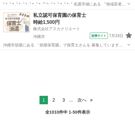
°＊.°＊.°＊.°＊.°＊.°＊.°°＊.°＊.°＊.°＊.° 名護市城にある 『地域若者サ
ポートステーションなご』 で相談支援員のお仕事をしてくれる方 募集
沖縄
名護市
保育士
私立認可保育園の保育士
中♪ 0歳～39歳までの子ども若者総合相談、 1...
時給1,500円
株式会社アスカクリエート
7月24日
提携サイト
沖縄市
沖縄市胡屋にある 「胡屋保育園」で保育士さんを 募集しています
(*^_^*) ☆彡 POINT ☆彡 ・時給1500円 ・12:00～18:00の固定時間 ・
沖縄
沖縄市
保育士
完全週休二日制 ・定員80名の中規模保育園 ☆彡 勤務条...
1
2
3
...
次へ
全1010件中 1-50件表示