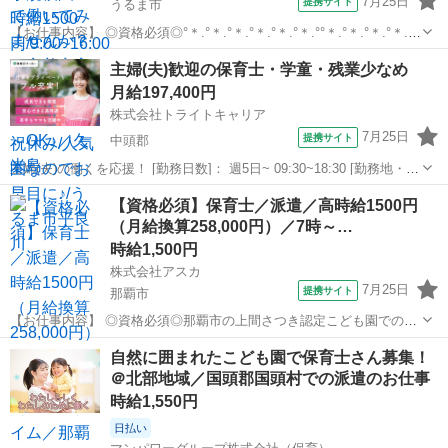
7月25日
提携サイト
うるま市
【お仕事内容】 ◎資格必須◎°＊.°＊.°＊.°＊.°＊.°＊.°°＊.°＊.°＊.°＊.°
大人気小規模園、定員18名の 『 ルミエール保育園 』 で勤
沖縄
うるま市
保育士
主婦(夫)歓迎の保育士・学童・残業少なめ
務可能な保育士さん募集中★ °＊.°＊.°＊.°＊.°＊....
月給197,400円
株式会社トライトキャリア
7月25日
提携サイト
中頭郡
主婦(夫)の働くを応援！ [勤務日数]： 週5日~ 09:30~18:30 [勤務地・最
寄駅]： 沖縄県中頭郡西原町小橋川91-1 非公開 新横浜駅自動車13分
沖縄
中頭郡
保育士
【資格必須】保育士／派遣／高時給1500円
[職種名]：保育士・学童・残業少なめ [求人概要]：...
（月給換算258,000円）／7時～…
時給1,500円
株式会社アスカ
7月25日
提携サイト
那覇市
【お仕事内容】 ◎資格必須◎那覇市の上間さつき認定こども園での派
遣保育士さんの募集です！ 定員：90名 保育士さんが20名のこども園
沖縄
那覇市
保育士
自然に囲まれたこども園で保育士さん募集！
になります！ 7時～19時で1日8時間以上で入れる方を募集していま
＠北部地域／国頭郡国頭村での派遣のお仕事
す。 時給1500円（月...
時給1,550円
日払い