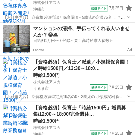
株式会社アスカ
7月25日
提携サイト
沖縄市
【お仕事内容】 ◎資格必須◎認可保育園 0～5歳児の定員75名 ：＊：
＊：＊：＊：：＊：＊：＊：＊：＊： POINT 時給1500円で 月給換算
沖縄
沖縄市
保育士
マンションの清掃、手伝ってくれる人いませ
すると25万円以上です！ 6時間～勤務相談できます！ 固定勤務OK ...
んか？😭🙏
日給例1万円〜 / 登録不要！高時給求人多数✨
Ad
Lacotto
【資格必須】保育士／派遣／小規模保育園！
／時給1500円／13:30～18:0…
時給1,500円
株式会社アスカ
7月25日
提携サイト
うるま市
【お仕事内容】 ◎資格必須◎定員19名の0～2歳児の 小規模認可保育
園です☆ ★ここがポイント★ 早番遅番ありません！ 定員18名の保育
沖縄
うるま市
保育士
【資格必須】保育士「時給1500円」増員募
園で 0～2歳児！ 扶養内・社保選べます♪ 土日祝休みです！ 残業持ち
集/12:00～18:00/完全週休…
帰り...
時給1,500円
株式会社アスカ
7月25日
提携サイト
沖縄市