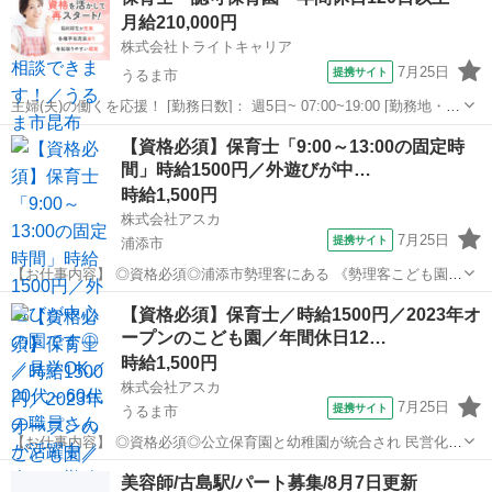
月給210,000円
株式会社トライトキャリア
7月25日
提携サイト
うるま市
主婦(夫)の働くを応援！ [勤務日数]： 週5日~ 07:00~19:00 [勤務地・最
寄駅]： 沖縄県うるま市石川曙3丁目3番10号 非公開 北大路駅 [職種
沖縄
うるま市
保育士
【資格必須】保育士「9:00～13:00の固定時
名]：保育士・認可保育園・年間休日120日以上 [求人...
間」時給1500円／外遊びが中…
時給1,500円
株式会社アスカ
7月25日
提携サイト
浦添市
【お仕事内容】 ◎資格必須◎浦添市勢理客にある 《勢理客こども園》
で保育士さんを 募集しています(*^▽^*) 興味がある方、一度 見学へ行
沖縄
浦添市
保育士
【資格必須】保育士／時給1500円／2023年オ
きませんか？♪ ☆ 勤務について ＿＿＿＿＿＿＿＿＿＿＿＿＿＿ 雇用
ープンのこども園／年間休日12…
形態：派遣 ...
時給1,500円
株式会社アスカ
7月25日
提携サイト
うるま市
【お仕事内容】 ◎資格必須◎公立保育園と幼稚園が統合され 民営化さ
れた認定こども園です♪ 0～5歳児受け入れしています！ 現在、111名
沖縄
うるま市
保育士
美容師/古島駅/パート募集/8月7日更新
の定員です！ アットホームな環境で 新しい園舎も建ったばかりです＊