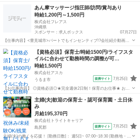
内、 アドバイスなどのサポート業務を お願いします アルバイト,パー
沖縄
南城市
インストラクター
あん摩マッサージ指圧師/訪問/賞与あり
ト ■扶養内勤務OK ■短時間勤務OK ■社会保険完備 ■交通費規定支給 ■
時給1,200円～1,500円
体験入社OK...
株式会社フレアス
沖縄県
スポンサー：求人ボックス
07月27日
【仕事内容】<豊見城市>パートでもインセンティブ!?会社紹介動画あ
り プライベートに合わせて、夕方までの勤務・時短勤務など大歓迎 子
アルバイト・パート
【資格必須】保育士/時給1500円/ライフスタ
育て応援企業です 歩行が困難なご利用者様の元へ訪問し、 医師の同意
イルに合わせて勤務時間の調整が可…
のもと、循環改善や筋緊張の緩和を...
時給1,500円
株式会社アスカ
7月25日
提携サイト
うるま市
【お仕事内容】 ◎資格必須◎★完全週休2日制！保育のお仕事★ お休
みは完全週休2日制！ 土日祝の固定でお休み♪ お気軽にお問い合わせく
沖縄
うるま市
保育士
主婦(夫)歓迎の保育士・認可保育園・土日休
ださい。 ◆ 勤務条件 ‾‾‾‾‾‾‾‾‾‾‾‾‾‾‾ ■雇用形態 ： 派遣 ■勤務...
み
月給195,370円
株式会社トライトキャリア
7月25日
提携サイト
島尻郡
主婦(夫)の働くを応援！ [勤務日数]： 週5日~ 07:00~18:30 [勤務地・最