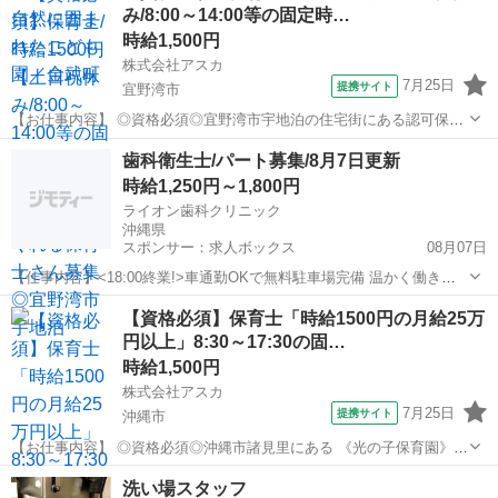
み/8:00～14:00等の固定時…
した環境にあります！ ...
時給1,500円
株式会社アスカ
7月25日
提携サイト
宜野湾市
【お仕事内容】 ◎資格必須◎宜野湾市宇地泊の住宅街にある認可保育
園です♪ 定員80名、多すぎず少なすぎず中規模の保育園！ *…*…*…
沖縄
宜野湾市
保育士
歯科衛生士/パート募集/8月7日更新
*…*…*…*…*…*…*…*…*…*…*…* 派遣保育士さんを募集していま
時給1,250円～1,800円
す！ ...
ライオン歯科クリニック
沖縄県
スポンサー：求人ボックス
08月07日
【仕事内容】<18:00終業!>車通勤OKで無料駐車場完備 温かく働きや
すい歯科医院です <募集職種> 歯科衛生士 <仕事内容> 歯科衛生士業務
アルバイト・パート
【資格必須】保育士「時給1500円の月給25万
全般を行っていただきます。 一般歯科,審美歯科,矯正歯科,インプラン
円以上」8:30～17:30の固…
ト,ホワイトニング...
時給1,500円
株式会社アスカ
7月25日
提携サイト
沖縄市
【お仕事内容】 ◎資格必須◎沖縄市諸見里にある 《光の子保育園》で
保育士さんを 募集しています♪ 一緒に楽しく勤務しませんか？ ★ 勤
沖縄
沖縄市
保育士
洗い場スタッフ
務について ＝＝＝＝＝＝＝＝＝＝＝＝＝＝＝ 雇用形態：派遣 時給：