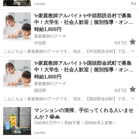
Ad
Lacotto
✨家庭教師アルバイト✨中頭郡読谷村で募集
中！大学生・社会人歓迎｜個別指導・オン…
時給1,800円
家庭教師のアーチ
中頭郡
8月7日
こんにちは！家庭教師のアーチです。 現在、【中頭郡読谷村】で活躍
していただける家庭教師のアルバイトを募集しています。 ✔ 教育に関
沖縄
中頭郡
家庭教師
読谷村
✨家庭教師アルバイト✨国頭郡金武町で募集
わる仕事がしたい ✔ 子どもと関わるのが好き ✔ 【中頭郡読谷村】で
中！大学生・社会人歓迎｜個別指導・オン…
副業やWワーク...
時給1,800円
家庭教師のアーチ
国頭郡
8月7日
こんにちは！家庭教師のアーチです。 現在、【国頭郡金武町】で活躍
していただける家庭教師のアルバイトを募集しています。 ✔ 教育に関
沖縄
国頭郡
家庭教師
オンライン
マンションの清掃、手伝ってくれる人いませ
わる仕事がしたい ✔ 子どもと関わるのが好き ✔ 【国頭郡金武町】で
んか？😭🙏
副業やWワーク...
日給例1万円〜 / 登録不要！高時給求人多数✨
Ad
Lacotto