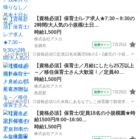
【資格必須】保育士/レア求人★7:30～9:30の
2時間/大人気の小規模/土日…
時給1,500円
株式会社アスカ
7月25日
提携サイト
糸満市
【お仕事内容】 ◎資格必須◎定員12名在園児9名の1～2歳児の 小規模
認可保育園 おすすめポイント★★ ＊大人気の小規模保育園 ＊書類な
沖縄
糸満市
保育士
【資格必須】保育士／月給にしたら25万以上
し ＊1日2時間～OK ＊朝の7:30～9:30の 固定勤務です ＊職員さ...
～／移住保育士さん大歓迎！／定員40…
時給1,500円
株式会社アスカ
7月25日
提携サイト
島尻郡
【お仕事内容】 ◎資格必須◎久米島にあるなでしこ保育園で新規求人
でました～＾＾☆彡 【人口8,500人ほどの小さな離島】 きれいな海や
沖縄
島尻郡
保育士
【資格必須】保育士/定員18名の小規模園★時
手つかずの自然の中で のびのびと保育をしてくれる先生を募集してま
給1500円/9:00~16:00…
す＾＾ 定員40名の...
時給1,500円
株式会社アスカ