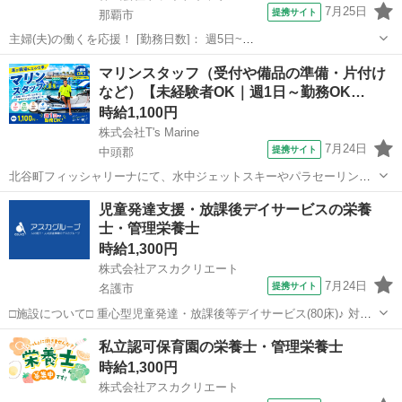
7月25日
提携サイト
那覇市
主婦(夫)の働くを応援！ [勤務日数]： 週5日~
06:45~15:30/08:30~17:15/10:15~19:00/06:45~19:00 [勤務地・最寄
沖縄
那覇市
保育士
マリンスタッフ（受付や備品の準備・片付け
駅]： 沖縄県那覇市天久2-26-22 非公開 七里駅自...
など）【未経験者OK｜週1日～勤務OK…
時給1,100円
株式会社T's Marine
7月24日
提携サイト
中頭郡
北谷町フィッシャリーナにて、水中ジェットスキーやパラセーリング
など、多彩なマリンアクティビティのご案内をお任せします。 ・受付
沖縄
中頭郡
インストラクター
児童発達支援・放課後デイサービスの栄養
対応 ・注意事項のご案内 ・備品の準備 ・片付け ・船の操船 ・ジェッ
士・管理栄養士
トスキーの操船 ・ライフセ...
時給1,300円
株式会社アスカクリエート
7月24日
提携サイト
名護市
□施設について□ 重心型児童発達・放課後等デイサービス(80床)♪ 対象
者：重度の知的障がい及び、 重度の肢体不自由な子どもたちを 受け入
沖縄
名護市
保育士
私立認可保育園の栄養士・管理栄養士
れしています♪♪ □おススメポイント□ 土日・祝休みで夏季...
時給1,300円
株式会社アスカクリエート