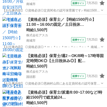
7月25日
提携サイト
南城市
【お仕事内容】 ◎資格必須◎定員90名の認可保育園です♪ 時給1500円
☆高時給のパートタイムのお仕事です！ 保育業務全般のお手伝いをお
沖縄
南城市
保育士
【資格必須】保育士／【時給1500円☆】
願いします◎ 子育て中の保育士さんも多くご活躍されており、 お休み
11:00～16:00の固定／土日祝休…
の調整もしやすいの...
時給1,500円
株式会社アスカ
7月25日
提携サイト
南城市
【お仕事内容】 ◎資格必須◎＊ー・＊−・＊ー・＊−・＊−・＊ 南城市
にある認可保育園 『むぎの子共同保育園』で 勤務できる保育士さん
沖縄
南城市
保育士
【資格必須】保育士/週2～OK/8時～17時等固
募集しています(*^^*) 一緒に楽しく働きませんか？ ＊ー・＊−・＊ー・
定時間OK◎【土日祝休み◎】配…
＊−・＊−...
時給1,500円
株式会社アスカ
7月25日
提携サイト
国頭郡
【お仕事内容】 ◎資格必須◎恩納村山田にある定員60名の認可保育園
で 保育士さんを募集しています♪ ：＊：＊：＊：＊：：＊：＊：＊：
沖縄
国頭郡
保育士
【資格必須】保育士/派遣/8:00~17:00など/時
＊：＊： POINT ・8:00～17:00 ・土日祝休み ・配置の相談OK ・週2
給1500円で総支給24…
日～...
時給1,500円