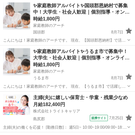
✨家庭教師アルバイト✨国頭郡恩納村で募集
中！大学生・社会人歓迎｜個別指導・オン…
時給1,800円
家庭教師のアーチ
国頭郡
8月7日
こんにちは！家庭教師のアーチです。 現在、【国頭郡恩納村】で活躍
していただける家庭教師のアルバイトを募集しています。 ✔ 教育に関
沖縄
国頭郡
家庭教師
恩納村
✨家庭教師アルバイト✨うるま市で募集中！
わる仕事がしたい ✔ 子どもと関わるのが好き ✔ 【国頭郡恩納村】で
大学生・社会人歓迎｜個別指導・オンライ…
副業やWワーク...
時給1,800円
家庭教師のアーチ
うるま市
8月7日
こんにちは！家庭教師のアーチです。 現在、【うるま市】で活躍して
いただける家庭教師のアルバイトを募集しています。 ✔ 教育に関わる
沖縄
うるま市
家庭教師
オンライン
主婦(夫)に嬉しい保育士・学童・残業少なめ
仕事がしたい ✔ 子どもと関わるのが好き ✔ 【うるま市】で副業やW
月給182,400円
ワークを探して...
株式会社トライトキャリア
7月25日
提携サイト
島尻郡
主婦(夫)の働くを応援！ [勤務日数]： 週5日~ 10:00~19:00/09:00~18:00
[勤務地・最寄駅]： 沖縄県島尻郡南風原町喜屋武195-1 非公開 新百合