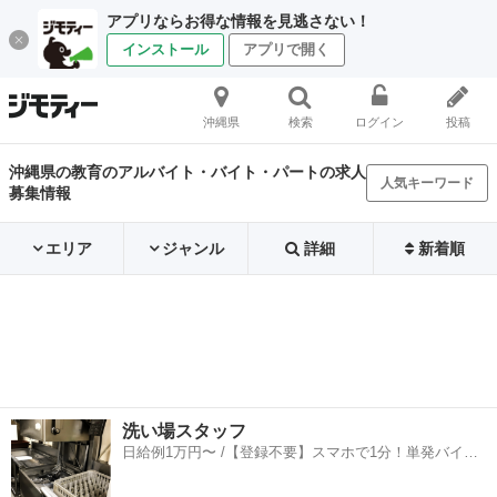
アプリならお得な情報を見逃さない！
インストール
アプリで開く
沖縄県
検索
ログイン
投稿
沖縄県の教育のアルバイト・バイト・パートの求人
人気キーワード
募集情報
エリア
ジャンル
詳細
新着順
洗い場スタッフ
日給例1万円〜 /【登録不要】スマホで1分！単発バイト
一括検索✨