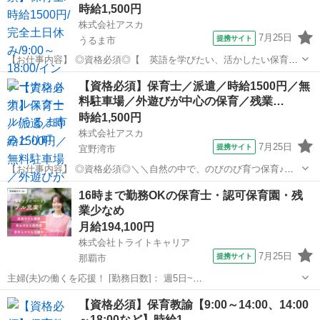
時給1,500円
株式会社アスカ
7月25日
提携サイト
うるま市
【お仕事内容】 ◎資格必須◎【 英語を学びたい、活かしたい保育士
さん◎ 】 沖縄県うるま市にあるインターナショナルスクールで 保育
沖縄
うるま市
保育士
【資格必須】保育士／派遣／時給1500円／無
士として勤務をしてみませんか♪ ：＊：＊：＊：＊：：＊：＊：＊：
料駐車場／外遊びが中心の保育／残業…
＊：＊： 【 勤務条件...
時給1,500円
株式会社アスカ
7月25日
提携サイト
宜野湾市
【お仕事内容】 ◎資格必須◎＼＼自然の中で、のびのび育つ保育♪／
／ 宜野湾長田にある保育園で 私たちと一緒に働いてくれる保育士さん
沖縄
宜野湾市
保育士
16時まで勤務OKの保育士・認可保育園・残
を募集します☆彡 子ども達も先生も 「今日も楽しかった！」と笑顔に
業少なめ
なれる保育園を目指してい...
月給194,100円
株式会社トライトキャリア
7月25日
提携サイト
那覇市
主婦(夫)の働くを応援！ [勤務日数]： 週5日~
07:00~16:00/08:00~15:00/08:30~17:30/10:00~19:00 [勤務地・最寄
沖縄
那覇市
保育士
【資格必須】保育教諭【9:00～14:00、14:00
駅]： 沖縄県那覇市首里金城町2-71 非公開 明石駅徒...
～18:00など】時給1…