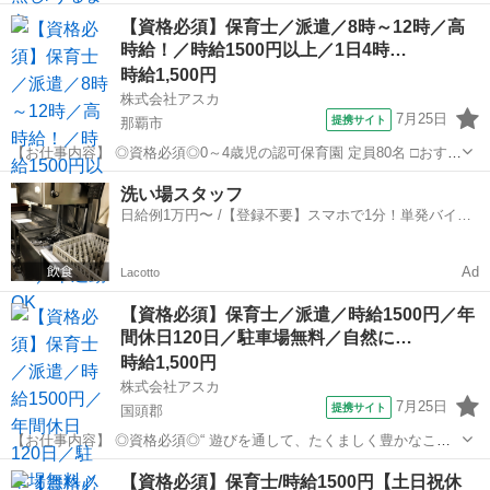
寄駅]： 沖縄県島尻郡南風原町本部434-44 非公開 徳重駅自動車13分
沖縄
島尻郡
保育士
【資格必須】保育士／派遣／8時～12時／高
[職種名]：保育士・認可保育園・土日休み [求人概...
時給！／時給1500円以上／1日4時…
時給1,500円
株式会社アスカ
7月25日
提携サイト
那覇市
【お仕事内容】 ◎資格必須◎0～4歳児の認可保育園 定員80名 □おすす
めポイント□ ・高時給：1500円以上！ ・8時～12時の午前中の勤務
沖縄
那覇市
保育士
洗い場スタッフ
（お子さんの送迎などご相談できます。） ・お休みの取りやすさ （急
日給例1万円〜 /【登録不要】スマホで1分！単発バイト
なお休...
一括検索✨
Ad
Lacotto
【資格必須】保育士／派遣／時給1500円／年
間休日120日／駐車場無料／自然に…
時給1,500円
株式会社アスカ
7月25日
提携サイト
国頭郡
【お仕事内容】 ◎資格必須◎“ 遊びを通して、たくましく豊かなここ
ろを育てます ” 金武町にある並里こども園の保育士さん募集です◎ 園
沖縄
国頭郡
保育士
【資格必須】保育士/時給1500円【土日祝休
の周りは自然豊かでお散歩、近隣の公園で過ごしたりと、 のびのびと