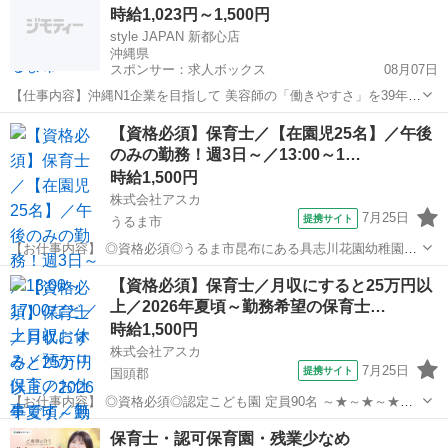
時給1,023円～1,500円
子ども達が自発...
style JAPAN 新都心店
沖縄県
スポンサー：求人ボックス
08月07日
【仕事内容】沖縄N1企業を目指して 美容師の「働きやすさ」を39年間
考えてきました <募集職種> 美容師 <仕事内容> 美容師施術を中心とし
アルバイト・パート
【資格必須】保育士／【在園児25名】／午後
たサロン内業務全般 技術講習あり ブランクOK ヘッドスパ,ヘアセット
のみの勤務！週3日～／13:00～1…
<必要経験> スタ...
時給1,500円
株式会社アスカ
7月25日
提携サイト
うるま市
【お仕事内容】 ◎資格必須◎うるま市昆布にある具志川花園幼稚園で
新規求人でました～＾＾☆彡 在園児25名の幼稚園になります☆ ～★～
沖縄
うるま市
保育士
【資格必須】保育士／月収にすると25万円以
★～★～★～★～★～★～ この求人のPOINT！ 時給1500円！ 3か月の
上／2026年夏頃～勤務希望の保育士…
みの勤務...
時給1,500円
株式会社アスカ
7月25日
提携サイト
国頭郡
【お仕事内容】 ◎資格必須◎認定こども園 定員90名 ～★～★～★～
★～★～★～★～ この求人のPOINT！ ■時給1500円！ 月給にすると
沖縄
国頭郡
保育士
保育士・認可保育園・残業少なめ
25万円以上～ ■3か月のみの勤務など 短期の方も大歓迎です◎ ■交通