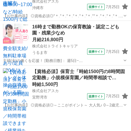
株式会社アスカ
7月25日
提携サイト
沖縄市
【お仕事内容】 ◎資格必須◎°＊.°＊.°＊.°＊.°＊.°＊.°°＊.°＊.°＊.°＊.°
沖縄市宮里にあるスイミングスクールと スポーツクラブを併設して
沖縄
沖縄市
保育士
16時まで勤務OKの保育教諭・認定こども
いる園 『ニライ保育園・幼稚舎』 1歳～5歳児まで約2...
園・残業少なめ
月給216,800円
株式会社トライトキャリア
7月25日
提携サイト
うるま市
主婦(夫)の働くを応援！ [勤務日数]： 週5日~
07:00~16:00/08:00~17:00/09:30~18:30 [勤務地・最寄駅]： 沖縄県うる
沖縄
うるま市
保育士
【資格必須】保育士「時給1500円の8時間固
ま市石川東山本町2-4-32 非公開 円山公園駅 [職種名]...
定勤務」小規模保育園／時間帯相談で…
時給1,500円
株式会社アスカ
7月25日
提携サイト
宜野湾市
【お仕事内容】 ◎資格必須◎～ここがポイント～ 大人気♪ 0～2歳児の
みの 小規模保育園です！ アットホームな環境で 働けます♪ 固定勤務
沖縄
宜野湾市
保育士
可能です！ 早番遅番がない時間帯で 勤務ができます！ 例: 7:30～
16:...