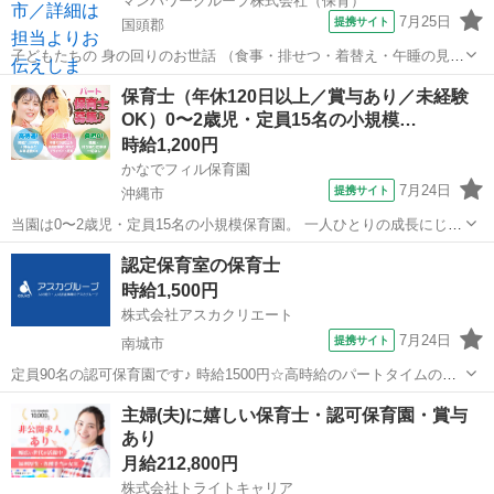
マンパワーグループ株式会社（保育）
7月25日
提携サイト
国頭郡
子どもたちの 身の回りのお世話 （食事・排せつ・着替え・午睡の見守
り など） 年齢や発達に合わせた 遊び・活動のサポート 自然環境を活
沖縄
国頭郡
保育士
保育士（年休120日以上／賞与あり／未経験
かした 戸外遊び・散歩の見守り 保育園内の 環境整備・安全管理 保育
OK）0〜2歳児・定員15名の小規模…
記録の記入（簡単なもの...
時給1,200円
かなでフィル保育園
7月24日
提携サイト
沖縄市
当園は0〜2歳児・定員15名の小規模保育園。 一人ひとりの成長にじっ
くり寄り添えることが最大の特徴♪ ◆ 1日の流れ（例） 7:30 開園・
沖縄
沖縄市
保育士
認定保育室の保育士
順次登園 ・子どもの表情や体調を丁寧にチェックしながら受け入れま
時給1,500円
す。 午前 自由...
株式会社アスカクリエート
7月24日
提携サイト
南城市
定員90名の認可保育園です♪ 時給1500円☆高時給のパートタイムのお
仕事です！ 保育業務全般のお手伝いをお願いします◎ 子育て中の保育
沖縄
南城市
保育士
主婦(夫)に嬉しい保育士・認可保育園・賞与
士さんも多くご活躍されており、 お休みの調整もしやすいので働き易
あり
さバツグンです☆ ...
月給212,800円
株式会社トライトキャリア