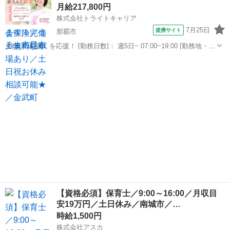
月給217,800円
費...
株式会社トライトキャリア
7月25日
提携サイト
那覇市
主婦(夫)の働くを応援！ [勤務日数]： 週5日~ 07:00~19:00 [勤務地・最
寄駅]： 沖縄県那覇市天久2-25-16 非公開 新羽駅自動車8分 [職種名]：
沖縄
那覇市
保育士
保育士・認可保育園・残業少なめ [求人概要]：...
【資格必須】保育士／9:00～16:00／月収目
安19万円／土日休み／南城市／…
時給1,500円
株式会社アスカ