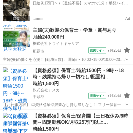
日給例1万円〜 /【登録不要】スマホで1分！単発バイト
1500円 ...
一括検索✨
Ad
Lacotto
主婦(夫)歓迎の保育士・学童・賞与あり
月給240,000円
株式会社トライトキャリア
7月25日
提携サイト
那覇市
主婦(夫)の働くを応援！ [勤務日数]： 週5日~ 10:00~19:00/10:00~20:30
[勤務地・最寄駅]： 沖縄県那覇市高良3丁目7-1 穂高薬局ビル1F 非公開
沖縄
那覇市
保育士
【資格必須】保育士/時給1500円・9時～18
品川シーサイド駅徒歩6分／赤嶺駅／小禄駅...
時・残業持ち帰り一切なし/配置相…
時給1,500円
株式会社アスカ
7月25日
提携サイト
中頭郡
【お仕事内容】 ◎資格必須◎残業なし持ち帰りなし！ フリー保育士！
※配置のご相談OKです！！ ：＊：＊：＊：＊：：＊：＊：＊：＊：
沖縄
中頭郡
保育士
【資格必須】保育士/保育園【土日祝休み/6時
＊： 勤務時間は9:00～18:00◎ 派遣勤務で時給1500円！ もちろん他の
間～固定勤務OK/月収25万円以上…
時間帯...
時給1,500円