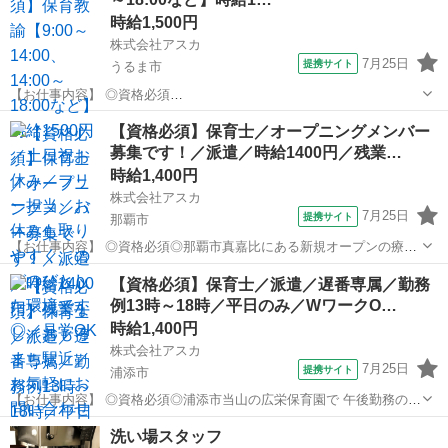
時給1,500円
株式会社アスカ
7月25日
提携サイト
うるま市
【お仕事内容】 ◎資格必須
◎★・・・・・・・・・・・・・・・・・・・・・・・・・・・・・
沖縄
うるま市
保育士
【資格必須】保育士／オープニングメンバー
・・・・・・・・★ うるま市にある『つくしこども園』で 保育士さん
募集です！／派遣／時給1400円／残業…
募集中です♪
★・・・・・・・・・・・・・・・・・・・・・・・・・...
時給1,400円
株式会社アスカ
7月25日
提携サイト
那覇市
【お仕事内容】 ◎資格必須◎那覇市真嘉比にある新規オープンの療育
施設で オープニングメンバーの求人です！！ 那覇市でオープニングの
沖縄
那覇市
保育士
【資格必須】保育士／派遣／遅番専属／勤務
求人はここだけです！ スタートしたばかりで、メンバー同士の関係も
例13時～18時／平日のみ／WワークO…
良く、 安心して楽しく働ける...
時給1,400円
株式会社アスカ
7月25日
提携サイト
浦添市
【お仕事内容】 ◎資格必須◎浦添市当山の広栄保育園で 午後勤務の保
育士さんを募集しています！ ■ おすすめポイント ‾‾‾‾‾‾‾‾‾‾‾ ・高時給
沖縄
浦添市
保育士
洗い場スタッフ
・土日祝休み ・扶養内OK ・ピアノ弾けなくてもOK ・交通費全額支