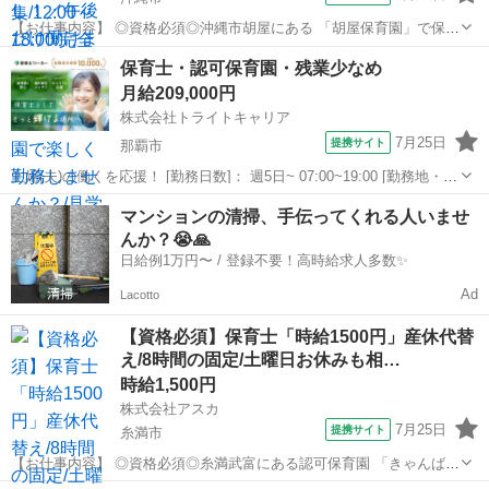
【お仕事内容】 ◎資格必須◎沖縄市胡屋にある 「胡屋保育園」で保育
士さんを 募集しています(*^_^*) ☆彡 POINT ☆彡 ＝＝＝＝＝＝＝
沖縄
沖縄市
保育士
保育士・認可保育園・残業少なめ
＝＝＝＝＝＝＝ ・時給1500円 ・12:00～18:00の固定時間 ・完全...
月給209,000円
株式会社トライトキャリア
7月25日
提携サイト
那覇市
主婦(夫)の働くを応援！ [勤務日数]： 週5日~ 07:00~19:00 [勤務地・最
寄駅]： 沖縄県那覇市松山1-3-14 非公開 北国分駅徒歩12分／県庁前(沖
沖縄
那覇市
保育士
マンションの清掃、手伝ってくれる人いませ
縄県)駅／美栄橋駅 [職種名]：保育士・認可保育園...
んか？😭🙏
日給例1万円〜 / 登録不要！高時給求人多数✨
Ad
Lacotto
【資格必須】保育士「時給1500円」産休代替
え/8時間の固定/土曜日お休みも相…
時給1,500円
株式会社アスカ
7月25日
提携サイト
糸満市
【お仕事内容】 ◎資格必須◎糸満武富にある認可保育園 「きゃんばす
糸満武富保育園」です！ ☆彡 POINT ☆彡 ＝＝＝＝＝＝＝＝＝＝＝