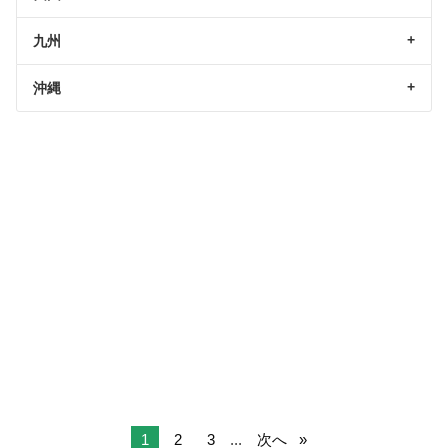
九州
沖縄
1
2
3
...
次へ