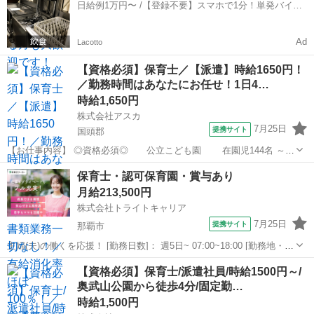
日給例1万円〜 /【登録不要】スマホで1分！単発バイト
給 ...
一括検索✨
Ad
Lacotto
【資格必須】保育士／【派遣】時給1650円！
／勤務時間はあなたにお任せ！1日4…
時給1,650円
株式会社アスカ
7月25日
提携サイト
国頭郡
【お仕事内容】 ◎資格必須◎ 公立こども園 在園児144名 ～★
～★～★～★～★～★～★～ この求人のPOINT！ 時給1,650円 固定
沖縄
国頭郡
保育士
保育士・認可保育園・賞与あり
勤務可能！ 持ち帰り・残業は基本なし 書類業務なし！担任補助業
月給213,500円
務！...
株式会社トライトキャリア
7月25日
提携サイト
那覇市
主婦(夫)の働くを応援！ [勤務日数]： 週5日~ 07:00~18:00 [勤務地・最
寄駅]： 沖縄県那覇市安謝2-15-2 非公開 北助松駅自動車10分 [職種
沖縄
那覇市
保育士
【資格必須】保育士/派遣社員/時給1500円～/
名]：保育士・認可保育園・賞与あり [求人概要]：...
奥武山公園から徒歩4分/固定勤…
時給1,500円