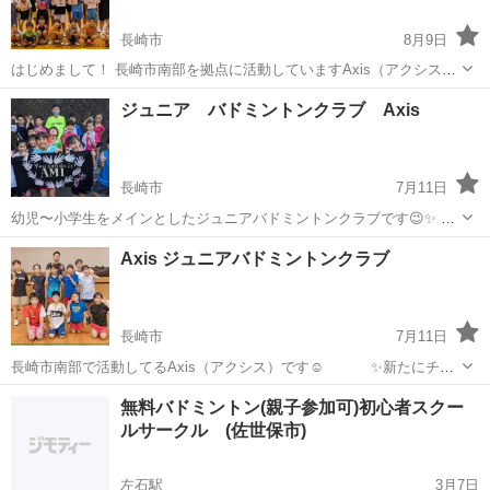
長崎市
8月9日
はじめまして！ 長崎市南部を拠点に活動していますAxis（アクシス）
です😁 絶賛！！部員募集中です🏸 お子様に何かスポーツをさせたい！
長崎
長崎市
バドミントン
バド
ジュニア バドミントンクラブ Axis
とお考えの方✨良かった一緒にバドしませんか？？ クラブではグルー
プ分けをしてレベル...
長崎市
7月11日
幼児〜小学生をメインとしたジュニアバドミントンクラブです😉✨ 長
崎市南部「香焼、深堀」をメインに活動しています！ ☆朝の部☆ 土
長崎
長崎市
バドミントン
バドミントンクラブ
Axis ジュニアバドミントンクラブ
曜 8:00〜12:00 ☆夕方の部☆ 月曜、木曜 16:30〜18:30 こちら...
長崎市
7月11日
長崎市南部で活動してるAxis（アクシス）です☺️ ✨新たにチー
ムメンバーを募集✨ 活動は月、水、金、土の週４日、練習を頑張
長崎
長崎市
バドミントン
バドミントンクラブ
無料バドミントン(親子参加可)初心者スクー
っています！！（全てに参加できなくてもオッケー） 月
ルサークル (佐世保市)
19:15〜21:30 水...
左石駅
3月7日