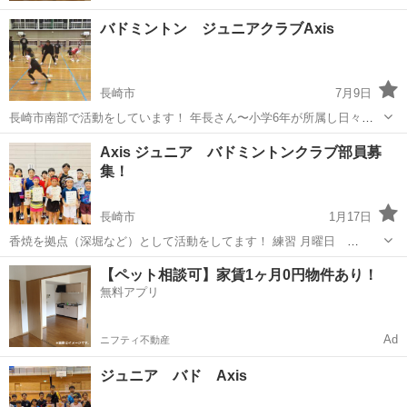
バドミントン ジュニアクラブAxis
長崎市
7月9日
長崎市南部で活動をしています！ 年長さん〜小学6年が所属し日々練
習に励んでいます☺️ この度、3名ジュニアを卒業するにあたり新メン
長崎
長崎市
バドミントン
クラブ
Axis ジュニア バドミントンクラブ部員募
バー募集したいと思います❣️ 練習内容 挨拶、ウォーミングアップ、ト
集！
レーニング、手投げ、ノ...
長崎市
1月17日
香焼を拠点（深堀など）として活動をしてます！ 練習 月曜日
19:15〜21:30 水曜日 19:30〜21:30 金曜日 19:30〜21:30 土曜日
長崎
長崎市
バドミントン
バドミントンクラブ
【ペット相談可】家賃1ヶ月0円物件あり！
8:00〜12:00 現在、小学生1年生をふくめ12人でわい...
無料アプリ
Ad
ニフティ不動産
ジュニア バド Axis