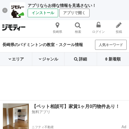
アプリならお得な情報を見逃さない！
インストール
アプリで開く
長崎県
検索
ログイン
投稿
長崎県のバドミントンの教室・スクール情報
人気キーワード
エリア
ジャンル
詳細
新着順
【ペット相談可】家賃1ヶ月0円物件あり！
無料アプリ
Ad
ニフティ不動産