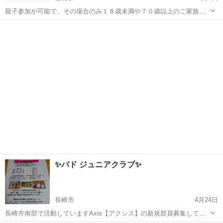
親子参加が可能で、その場合のみ１８歳未満や７０歳以上のご家族を
連れて来られて構いません。 安全第一でバドミントンを楽しみ、運動
長崎
佐世保市
左石駅
バドミントン
無料
不足解消をし、健康維持をする事を目的としております。参加者には
飴のプレゼント✨🎁✨がありますし、楽...
✨バド ジュニアクラブ✨
長崎市
4月24日
長崎市南部で活動していますAxis【アクシス】の新規部員募集してい