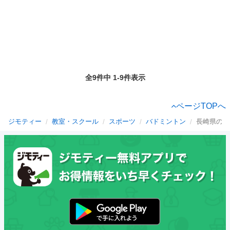
全9件中 1-9件表示
ページTOPへ
ジモティー
教室・スクール
スポーツ
バドミントン
長崎県のバ