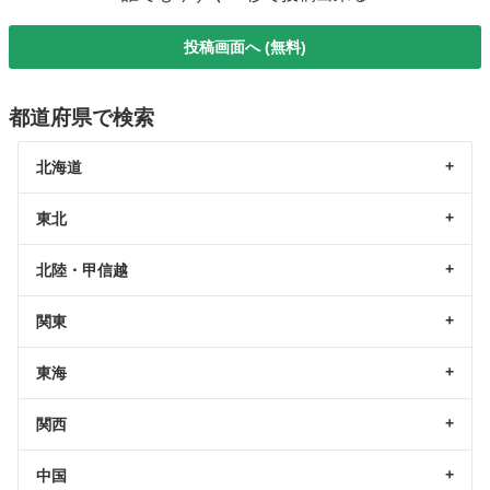
投稿画面へ (無料)
都道府県で検索
北海道
東北
北陸・甲信越
関東
東海
関西
中国