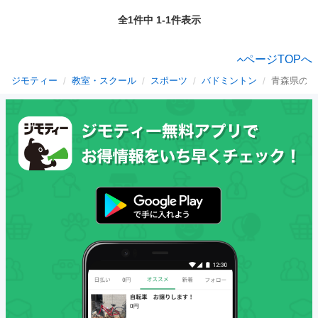
全1件中 1-1件表示
ページTOPへ
ジモティー
教室・スクール
スポーツ
バドミントン
青森県のバ