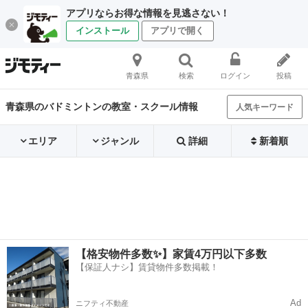
アプリならお得な情報を見逃さない！
インストール
アプリで開く
青森県
検索
ログイン
投稿
青森県のバドミントンの教室・スクール情報
人気キーワード
エリア
ジャンル
詳細
新着順
【格安物件多数✨】家賃4万円以下多数
【保証人ナシ】賃貸物件多数掲載！
Ad
ニフティ不動産