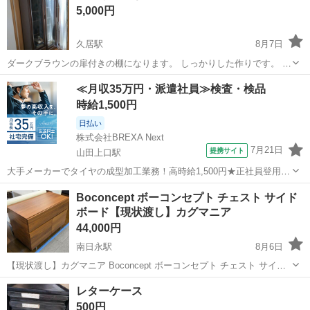
5,000円
久居駅
8月7日
ダークブラウンの扉付きの棚になります。 しっかりした作りです。 本
棚サイズ 83×39×180 配送はできませんので自宅まで取りに来てくださ
三重
津市
久居駅
収納家具
≪月収35万円・派遣社員≫検査・検品
る方。
時給1,500円
日払い
株式会社BREXA Next
7月21日
提携サイト
山田上口駅
大手メーカーでタイヤの成型加工業務！高時給1,500円★正社員登用制
度あり！ワンルーム寮完備！マイカー通勤OK！無料駐車場あり！《三
三重
伊勢市
山田上口駅
その他
Boconcept ボーコンセプト チェスト サイド
重県伊勢市》 人気の工場のお仕事 ◇タイヤの製造◇ トラック・バ
ボード【現状渡し】カグマニア
ス・RV車用を中心とした...
44,000円
南日永駅
8月6日
【現状渡し】カグマニア Boconcept ボーコンセプト チェスト サイド
ボード ******************************************** サイズ：幅1030×奥行
三重
四日市市
南日永駅
収納家具
Boconcept
レターケース
50...
500円