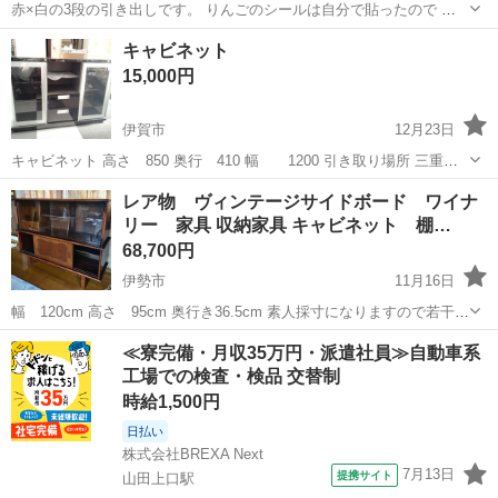
赤×白の3段の引き出しです。 りんごのシールは自分で貼ったので シ
ール剥がしで取れると思います。 自分で組み立てたので、一番下の引
三重
四日市市
小古曽駅
収納家具
りんご
キャビネット
き出しは 正直開け閉めしにくいです。 こちらの指定の場所での受け渡
15,000円
しが難しければお相手の指...
伊賀市
12月23日
キャビネット 高さ 850 奥行 410 幅 1200 引き取り場所 三重県
伊賀市 上林 353-19 配達希望の方は、気軽にご連絡ください。
三重
伊賀市
収納家具
場所
レア物 ヴィンテージサイドボード ワイナ
リー 家具 収納家具 キャビネット 棚…
68,700円
伊勢市
11月16日
幅 120cm 高さ 95cm 奥行き36.5cm 素人採寸になりますので若干の
ずれはご容赦下さい。 取りに来ていただける方を優先いたします。 30
三重
伊勢市
収納家具
ヴィンテージ
≪寮完備・月収35万円・派遣社員≫自動車系
年前に購入したヴィンテージものになります。 ところどころ傷はあり
工場での検査・検品 交替制
ますが、...
時給1,500円
日払い
株式会社BREXA Next
7月13日
提携サイト
山田上口駅