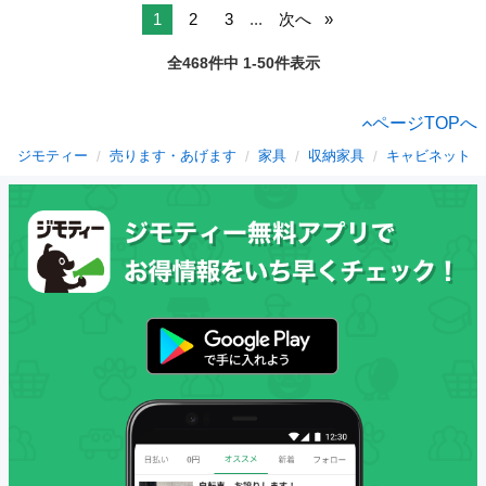
1
2
3
...
次へ
全468件中 1-50件表示
ページTOPへ
ジモティー
売ります・あげます
家具
収納家具
キャビネット