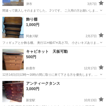
津市
3月7日
間違って購入しそのままでした。 2つです。 ご入用の方お願いしま
す。
三重
津市
収納家具
BESTA
飾り棚
1,000円
阿倉川駅
2月27日
フィギュアとか飾る棚。 奥行11✕幅47✕高さ70。 小さいキズありま
す。
三重
四日市市
阿倉川駅
収納家具
飾り棚
キャビネット 天板可動
500円
鈴鹿市
12月17日
12月14日(日)13時〜16時の間に取りに来て下さる方を優先します。事
前にご連絡下さい。 よろしくおねがいします。 高さ62〜73cm幅41cm
三重
鈴鹿市
収納家具
天板
アンティークタンス
奥行57cm その他にも気に入った物がありましたらお譲りします。
3,000円
新堂駅
10月13日