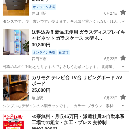
オンライン決済
井田川駅
6月27日
ダンスです。少し古いですが使えます。それほど重たくもない（1人で
も運べます）ので活用しやすいです。 高さ660mm 奥行き405mm 幅
三重
亀山市
井田川駅
収納家具
送料込み❣ 新品未使用 ガラスディスプレイキ
750mm です。ご検討ください。
ャビネット ガラスケース 大型 4…
30,800円
オンライン決済
配送可
四日市市
6月22日
郵送のみのご対応となりますのでよろしくお願いします。 北海道、沖
縄是別途送料がかかる場合がございますので、該当地域の方はコメン
三重
四日市市
収納家具
カリモク テレビ台 TV台 リビングボード AV
トでお問い合わせください。 お気に入りのコレクションを美しく引き
ボード
立てる、4段タイプのガラス...
25,000円
亀山駅
6月22日
シンプルなデザインの木製ラックです。 - カラー: ブラウン - 素材: 木
製 - 扉: ガラス扉 - サイズ: 約高さ164cm×幅90cm×奥行き60cm 自己紹
三重
亀山市
亀山駅
収納家具
≪寮無料・月収45万円・派遣社員≫自動車系
介に予定などの共通事項を記載させて頂きますので、ご一読...
工場での組立・加工・プレス 交替制