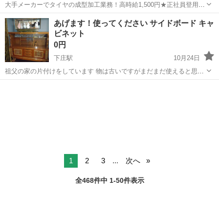
大手メーカーでタイヤの成型加工業務！高時給1,500円★正社員登用制
度あり！ワンルーム寮完備！マイカー通勤OK！無料駐車場あり！《三
三重
伊勢市
山田上口駅
その他
あげます！使ってください サイドボード キャ
重県伊勢市》 人気の工場のお仕事 ◇タイヤの製造◇ トラック・バ
ビネット
ス・RV車用を中心とした...
0円
下庄駅
10月24日
祖父の家の片付けをしています 物は古いですがまだまだ使えると思い
ます
三重
津市
下庄駅
収納家具
1
2
3
...
次へ
全468件中 1-50件表示