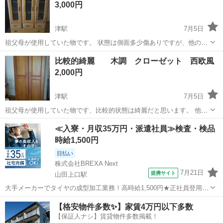
3,000円
津駅
7月5日
祖父母が使用していた物です。 状態は側面多少傷ありですが、他の部
分は比較的綺麗です。 他に断捨離品出してますので、ご覧ください。
三重
津市
津駅
収納家具
比較的綺麗 木調 クローゼット 西欧風
横85、高さ110、奥行き45cm
2,000円
津駅
7月5日
祖父母が使用していた物です、比較的状態は綺麗だと思います。 他に
断捨離品出してますので、ご覧ください。 クローゼット 横80cm、高
三重
津市
津駅
収納家具
≪入寮・月収35万円・派遣社員≫検査・検品
さ190cm、奥行き58cm
時給1,500円
日払い
株式会社BREXA Next
7月21日
提携サイト
山田上口駅
大手メーカーでタイヤの成型加工業務！高時給1,500円★正社員登用制
度あり！ワンルーム寮完備！マイカー通勤OK！無料駐車場あり！《三
三重
伊勢市
山田上口駅
その他
【格安物件多数✨】家賃4万円以下多数
重県伊勢市》 人気の工場のお仕事 ◇タイヤの製造◇ トラック・バ
【保証人ナシ】賃貸物件多数掲載！
ス・RV車用を中心とした...