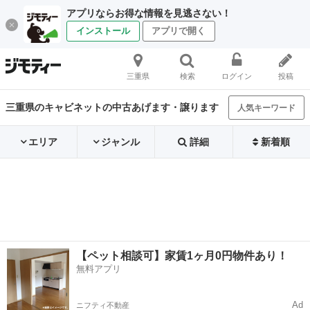
アプリならお得な情報を見逃さない！
インストール
アプリで開く
三重県
検索
ログイン
投稿
三重県のキャビネットの中古あげます・譲ります
人気キーワード
エリア
ジャンル
詳細
新着順
【ペット相談可】家賃1ヶ月0円物件あり！
無料アプリ
Ad
ニフティ不動産