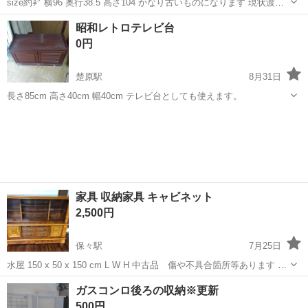
size約㌢ 横96 奥行38.5 高さ104 かなり古いものになります 現状渡し
でお願いします
三重
伊賀市
新堂駅
収納家具
タンス
昭和レトロテレビ台
0円
楚原駅
8月31日
長さ85cm 高さ40cm 幅40cm テレビ台としても使えます。
三重
いなべ市
楚原駅
収納家具
家具 収納家具 キャビネット
2,500円
保々駅
7月25日
水屋 150 x 50 x 150 cm L W H 中古品 傷や不具合箇所等あります 現
状渡し
三重
三重郡
保々駅
収納家具
水屋
ガスコンロ後ろの収納※更新
500円