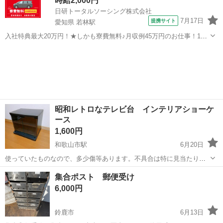
時給2,000円
日研トータルソーシング株式会社
7月17日
提携サイト
愛知県 若林駅
入社特典最大20万円！★しかも寮費無料♪月収例45万円のお仕事！1年
目で年収560万円も可能！あなたの手で自動車をつくりませんか？ お
愛知
豊田市
若林駅
その他
仕事について トヨタ車体各工場でのミニバン・SUV新車製造に関わる
諸作業。 【プレス】巨...
昭和レトロなテレビ台 インテリアショーケ
ース
1,600円
和歌山市駅
6月20日
使っていたものなので、多少傷等あります。不具合は特に見当たりま
せんが、細かい事を気にされない方でお願いします。 奥行が広いの
三重
亀山市
和歌山市駅
収納家具
集合ポスト 郵便受け
で、インテリアを飾ったりするのにも適しています。 キッチンで、電
6,000円
子レンジとトースター載せて食品...
鈴鹿市
6月13日