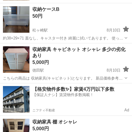
収納ケースB
50円
松ヶ崎駅
8月10日
約38×29×71 蓋なし、キャスター付き 綺麗に拭いてあります。 使って
くださる方に。 津市〜紀北町間、伊勢市内等ても取引可能。
三重
松阪市
松ヶ崎駅
収納家具
ケース
収納家具 キャビネット オシャレ 多少の劣化
あり
5,000円
徳田駅
8月10日
こちらの商品は 収納家具(キャビネット)となります。 新品価格参考
￥35,000～￥50,000 基本清掃をしてありますが、落ちない汚れもござ
三重
鈴鹿市
徳田駅
収納家具
商品
【格安物件多数✨】家賃4万円以下多数
います。 ※冷やかしの問い合わせが多いため、定型分でお問い合わせ
【保証人ナシ】賃貸物件多数掲載！
の方は一切返...
Ad
ニフティ不動産
収納家具 棚 オシャレ
5,000円