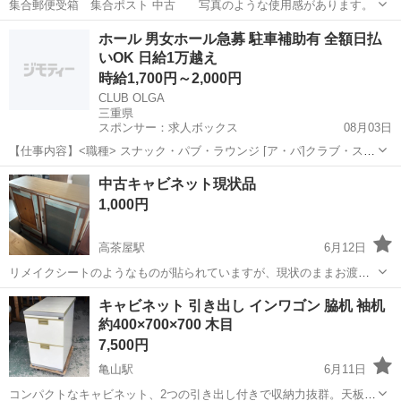
集合郵便受箱 集合ポスト 中古 写真のような使用感があります。
三重
鈴鹿市
収納家具
ポスト
ホール 男女ホール急募 駐車補助有 全額日払
いOK 日給1万越え
時給1,700円～2,000円
CLUB OLGA
三重県
スポンサー：求人ボックス
08月03日
【仕事内容】<職種> スナック・パブ・ラウンジ [ア・パ]クラブ・スナ
ック系ホールスタッフ(ナイトワーク系) <雇用形態> アルバイト・パー
アルバイト・パート
中古キャビネット現状品
ト <給与> [ア・パ]時給1,700円～2,000円 交通費:一部支給 車・バイク
1,000円
通勤の...
高茶屋駅
6月12日
リメイクシートのようなものが貼られていますが、現状のままお渡し
とさせていただきますのでご了承下さい。 割れたり壊れていたりする
三重
津市
高茶屋駅
収納家具
キャビネット 引き出し インワゴン 脇机 袖机
所は特にないと思います。 ◎取引方法 →当プロフィールのお店の住所
約400×700×700 木目
まで予約の上で引き取りに来てく...
7,500円
亀山駅
6月11日
コンパクトなキャビネット、2つの引き出し付きで収納力抜群。天板は