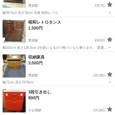
楚原駅
4月7日
幅38.5cm 高さ30cm 木製 昭和レトロ
三重
いなべ市
楚原駅
収納家具
ケース
昭和レトロタンス
1,500円
楚原駅
4月5日
幅102cm 高さ128.5cm 2分割になるので軽バンなら乗ります。 普通車
なら後フラットになるタイプなら運べると思います。
三重
いなべ市
楚原駅
収納家具
タンス
収納家具
3,000円
楚原駅
3月19日
幅72cm 高さ7878cm
三重
いなべ市
楚原駅
収納家具
3段引き出し
900円
小古曽駅
3月18日