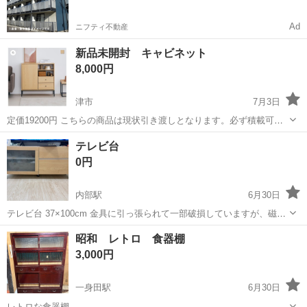
Ad
ニフティ不動産
新品未開封 キャビネット
8,000円
津市
7月3日
定価19200円 こちらの商品は現状引き渡しとなります。必ず積載可能
なお車にてお越しくださいませ。積込はお手伝い致します。 配達も行
三重
津市
収納家具
新品
テレビ台
っておりますので、気軽にご相談ください。 ※※実物確認せずに配達
0円
希望をして配達後にキャン...
内部駅
6月30日
テレビ台 37×100cm 金具に引っ張られて一部破損していますが、磁石
でくっついているため扉は閉まります。
三重
四日市市
内部駅
収納家具
昭和 レトロ 食器棚
3,000円
一身田駅
6月30日
レトロな食器棚