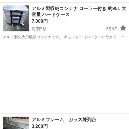
木目調。 - サイズ約（mm）: W400×D700×H700 - タイプ: キャビネッ
三重
亀山市
亀山駅
収納家具
アルミ製収納コンテナ ローラー付き 約95L 大
ト - 引き出し数: 2 - サイズ: コンパクト （注）台車は商品...
容量 ハードケース
7,000円
河原田駅
6月9日
アルミ製の大型収納コンテナです。 キャスター（ローラー）付きで移
動が楽にできます。 【サイズ（内寸おおよそ）】 奥行き：約40cm
三重
鈴鹿市
河原田駅
収納家具
コンテナ
幅：約63cm 高さ：約38cm 容量：約95L相当 工具収納、撮影機材、ア
ウトドア用品...
アルミフレーム ガラス陳列台
3,200円