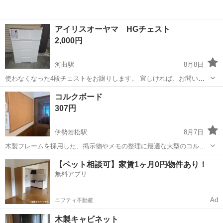
アイリスオーヤマ HGチェスト
2,000円
河曲駅
8月8日
使わなくなった4段チェストをお譲りします。 宜しければ、お問い合
わせ下さい。 ◯4段チェストHG-554 ◯大きさ 幅約56センチ×奥行き
三重
鈴鹿市
河曲駅
収納家具
コルクボード
約41.5センチ×高さ約81センチ 【希望取引場所】ファミリーマート国
307円
一うねめ店...
伊勢若松駅
8月7日
木製フレームを採用した、掲示物やメモの整理に最適な大型のコルク
ボードです。 サイズ縦89×横120cm いっぱい、画ビョウによる穴あい
三重
鈴鹿市
伊勢若松駅
収納家具
【ペット相談可】家賃1ヶ月0円物件あり！
てます。
無料アプリ
Ad
ニフティ不動産
木製キャビネット