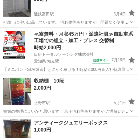
近鉄富田駅
6月4日
引越しに伴い出品しています。 汚れ傷等ありますが、問題なく使用す
ることができます。 ガスコンロの後ろに置いて使用すると便利です。
三重
四日市市
近鉄富田駅
収納家具
コンロ
≪寮無料・月収45万円・派遣社員≫自動車系
値下げも受け付けます。
工場での組立・加工・プレス 交替制
時給2,000円
日研トータルソーシング株式会社
7月16日
提携サイト
愛知県 知立駅
【ミニバン・SUV製造】とにかく稼げる！時給2,000円＆入社特典最大
20万円支給！／寮費無料＆生活備品付き／土日休み／未経験OK＆研修
愛知
刈谷市
知立駅
その他
収納棚 10段
あり◎ ミニバン・SUV製造 トヨタ車体各工場でのミニバン・SUV新
2,000円
車製造に関わる諸作...
上野市駅
5月1日
書類の整理によいかと思います！ 若干汚れ等ありますが ご理解いただ
いた上でご購入お願いします。
三重
伊賀市
上野市駅
収納家具
汚れ
アンティークジュエリーボックス
1,000円