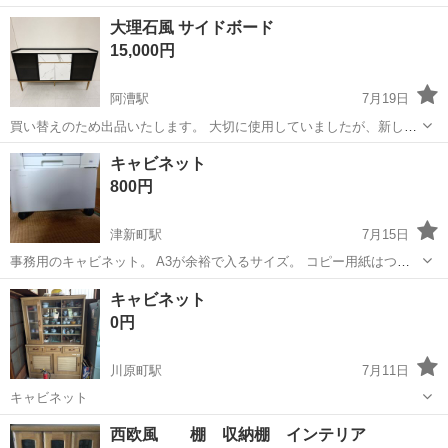
三重
四日市市
川原町駅
収納家具
タンス
大理石風 サイドボード
15,000円
阿漕駅
7月19日
買い替えのため出品いたします。 大切に使用していましたが、新しい
ものを購入したため、必要な方にお譲りできればと思います。 サイズ
三重
津市
阿漕駅
収納家具
キャビネット
横150cm高さ88cm奥行30cm
800円
津新町駅
7月15日
事務用のキャビネット。 A3が余裕で入るサイズ。 コピー用紙はつき
ません。 コピー機の台にしていました。 状態は良く中古にしてはかな
三重
津市
津新町駅
収納家具
キャビネット
り綺麗だと思います。 津市〜伊勢市〜紀北町等で取引可能です。
0円
川原町駅
7月11日
キャビネット
三重
四日市市
川原町駅
収納家具
西欧風 棚 収納棚 インテリア