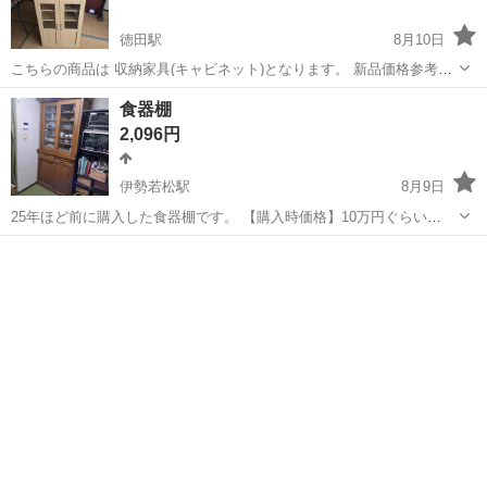
徳田駅
8月10日
こちらの商品は 収納家具(キャビネット)となります。 新品価格参考
￥35,000～￥50,000 基本清掃をしてありますが、落ちない汚れもござ
三重
鈴鹿市
徳田駅
収納家具
商品
食器棚
います。 ※冷やかしの問い合わせが多いため、定型分でお問い合わせ
2,096円
の方は一切返...
伊勢若松駅
8月9日
25年ほど前に購入した食器棚です。 【購入時価格】10万円ぐらい
【サイズ】縦193cm、横：96cm、奥行き：46cm （大体です） 【ア
三重
鈴鹿市
伊勢若松駅
収納家具
ピールポイント】数ヶ所、表面が剥げてますが、上まだまだ使えま
す！ 落札が決まったら、...