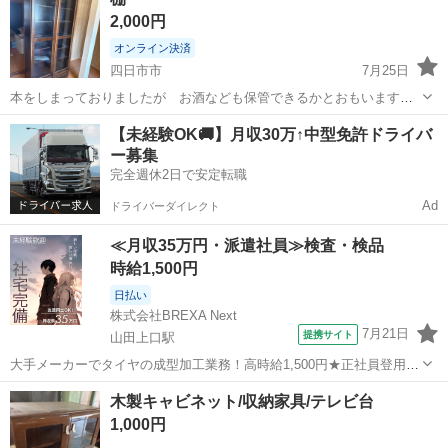
はありますが、割れなどの大きな破損はありません。 ・簡易清掃済み
2,000円
です。 【お取引...
オンライン決済
四日市市
7月25日
本をしまっておりましたが お酒なども保管できるかとおもいます。
高さ170 横60 奥30程度です
三重
四日市市
収納家具
【未経験OK🚚】月収30万↑中型免許ドライバ
ー募集
完全週休2日で安定転職
Ad
ドライバーダイレクト
≪月収35万円・派遣社員≫検査・検品
時給1,500円
日払い
株式会社BREXA Next
7月21日
提携サイト
山田上口駅
大手メーカーでタイヤの成型加工業務！高時給1,500円★正社員登用制
度あり！ワンルーム寮完備！マイカー通勤OK！無料駐車場あり！《三
三重
伊勢市
山田上口駅
その他
木製キャビネット/収納家具/テレビ台
重県伊勢市》 人気の工場のお仕事 ◇タイヤの製造◇ トラック・バ
1,000円
ス・RV車用を中心とした...