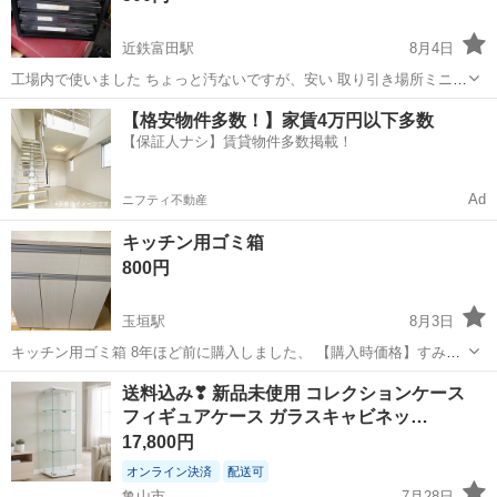
近鉄富田駅
8月4日
工場内で使いました ちょっと汚ないですが、安い 取り引き場所ミニス
トップ天カ須賀店 時間相談 相談
三重
三重郡
近鉄富田駅
収納家具
ケース
【格安物件多数！】家賃4万円以下多数
【保証人ナシ】賃貸物件多数掲載！
Ad
ニフティ不動産
キッチン用ゴミ箱
800円
玉垣駅
8月3日
キッチン用ゴミ箱 8年ほど前に購入しました、 【購入時価格】すみま
せん、覚えてないけどいいものと思います 【サイズ】高さ80センチ横
三重
鈴鹿市
玉垣駅
収納家具
送料込み❣ 新品未使用 コレクションケース
７０センチ奥行き：36cm （大体です） 【傷などの状態】向かって
フィギュアケース ガラスキャビネッ…
左のゴミ入れは壊れているの...
17,800円
オンライン決済
配送可
亀山市
7月28日