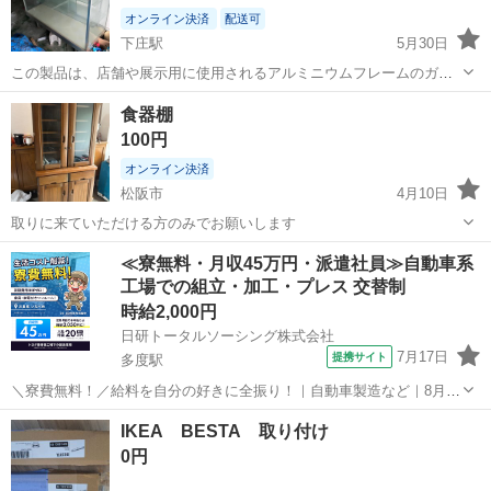
オンライン決済
配送可
下庄駅
5月30日
この製品は、店舗や展示用に使用されるアルミニウムフレームのガラ
スショーケースです。 店舗什器: 商品の陳列や趣味のコレクションの
三重
津市
下庄駅
収納家具
食器棚
展示に最適です。 サイズ: 一般的なサイズ 幅約1200mm、奥行き
100円
600mm、高さ900mm...
オンライン決済
松阪市
4月10日
取りに来ていただける方のみでお願いします
三重
松阪市
収納家具
食器棚
≪寮無料・月収45万円・派遣社員≫自動車系
工場での組立・加工・プレス 交替制
時給2,000円
日研トータルソーシング株式会社
7月17日
提携サイト
多度駅
＼寮費無料！／給料を自分の好きに全振り！｜自動車製造など｜8月入
社特典最大20万円！｜入社から半年後には時給2,050円！さらに長く働
三重
いなべ市
多度駅
その他
IKEA BESTA 取り付け
くほど時給UP☆ トヨタ車の製造（組立・加工など） トヨタ車体各工
0円
場でのミニバン・SUV...