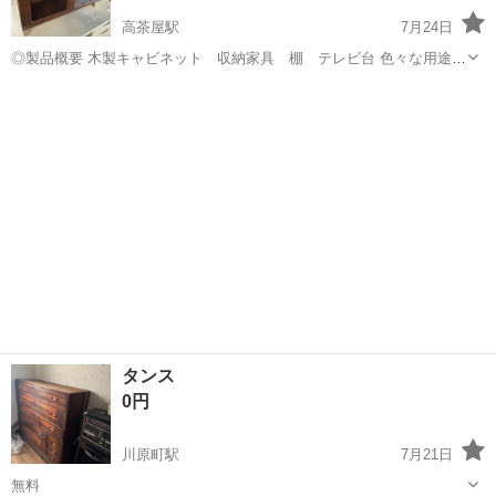
高茶屋駅
7月24日
◎製品概要 木製キャビネット 収納家具 棚 テレビ台 色々な用途に
使えそうな家具です。 ブランド不明 レトロな雰囲気ですがガラスの割
三重
津市
高茶屋駅
収納家具
れや木部の大きな傷み、劣化はありません。 サイズ685×440×465 ◎取
引方法 当...
タンス
0円
川原町駅
7月21日
無料