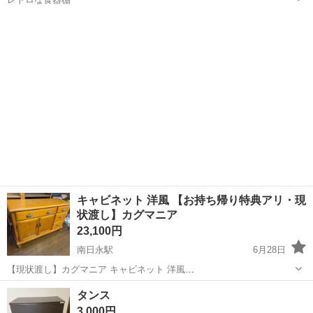
三重
津市
一身田駅
収納家具
レトロ
キャビネット 洋風 【お持ち帰り特典アリ・現
状渡し】カグマニア
23,100円
南日永駅
6月28日
【現状渡し】カグマニア キャビネット 洋風
******************************************** サイズ：幅1250×奥行450×高さ
三重
四日市市
南日永駅
収納家具
洋風
タンス
800mm *********...
3,000円