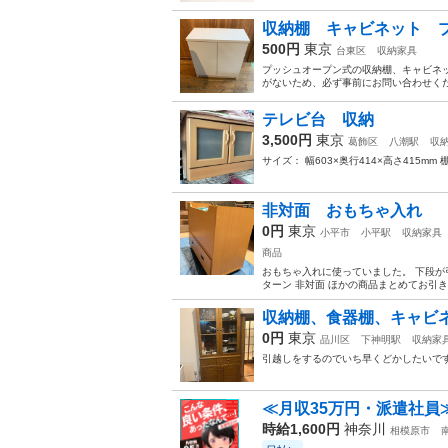
収納棚 キャビネット 
500円
東京
台東区
収納家具
プッシュオープン式の収納棚、キャビネッ
がないため、必ず事前にお問い合わせくださ
テレビ台 収納
3,500円
東京
葛飾区
八潮駅
収
サイズ： 幅603×奥行414×高さ415
非対面 おもちゃ入れ
0円
東京
小平市
小平駅
収納家具
商品
おもちゃ入れに使っていました。 下段が
ターン 非対面 ほかの商品まとめてお引き取
収納棚、食器棚、キャビ
0円
東京
品川区
下神明駅
収納家
引越しをするのでいち早くどかしたいです
≪月収35万円・派遣社員
時給1,600円
神奈川
相模原市