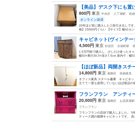
【美品】デスク下にも置
800円
東京
中央区
八丁堀駅
収納
オンライン決済
20年ほど前に購入した三段引き出しです
格】15000円ぐらい 【サイズ】幅41セン
キャビネット(ヴィンテー
4,500円
東京
杉並区
永福町駅
1.5万円程で購入し、少しだけ使ったキャビ
幅53×奥行30.5×深さ7.5cm 扉内寸：幅5
【ほぼ新品】両開きスチ
14,800円
東京
葛飾区
収納家具
オフィス家具 スチール書庫 キャビネットの
立てて一度も使用していないほぼ新品の個
フランフラン アンティ
20,000円
東京
葛飾区
お花茶屋駅
フランフラン
フランフランの店頭で購入しました。 5
ティーク調の猫脚キャビネットです。 高さ…約