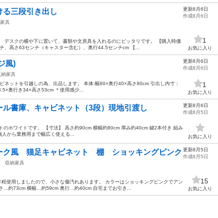
更新8月6日
ける三段引き出し
作成8月6日
家具
1
。 デスクの横や下に置いて、書類や文房具を入れるのにピッタリです。 【購入時価
チ、高さ63センチ（キャスター含む）、奥行44.5センチcm 【...
お気に入り
更新8月6日
ジ風)
作成8月6日
収納家具
ネットを引越しの為、出品します。 本体:幅60×奥行40×高さ80cm 引出し内寸：
1
3.5×奥行き34×高さ53cm ＊使用感少...
お気に入り
更新8月6日
ール書庫、キャビネット（3段）現地引渡し
作成8月5日
ホワイトです。 【寸法】 高さ約90cm 横幅約80cm 厚み約40cm 鍵2本付き 組み
人から業務用まで幅広く使える...
お気に入り
更新8月5日
ーク風 猫足キャビネット 棚 ショッキングピンク
作成8月5日
収納家具
15
年程使用しましたので、小さな傷汚れあります。 カラーはショッキングピンクでアン
73cm 横幅…約59cm 奥行…約40cm 自宅までお引き...
お気に入り