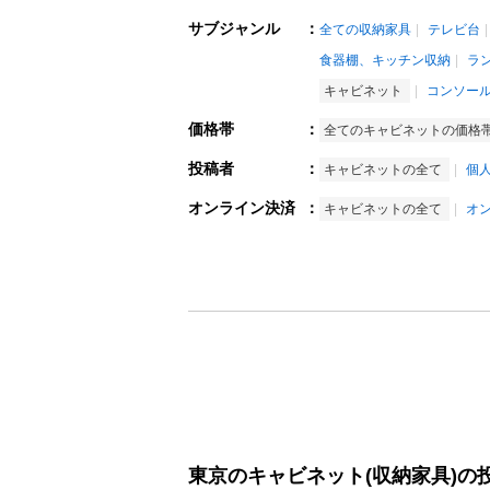
サブジャンル
：
全ての収納家具
テレビ台
食器棚、キッチン収納
ラ
キャビネット
コンソー
価格帯
：
全てのキャビネットの価格
投稿者
：
キャビネットの全て
個
オンライン決済
：
キャビネットの全て
オ
東京のキャビネット(収納家具)の