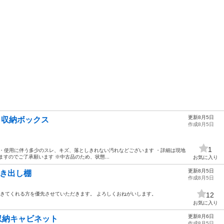
更新8月5日
付き収納ボックス
作成8月5日
1
状態】 ・使用に伴う多少のスレ、キズ、落としきれない汚れなどございます ・詳細は現地
すのでご了承願います ※中古品のため、状態...
お気に入り
更新8月5日
引き出し棚
作成8月5日
きてくれる方を優先させていただきます。 よろしくおねがいします。
12
お気に入り
更新8月6日
型収納キャビネット
作成8月5日