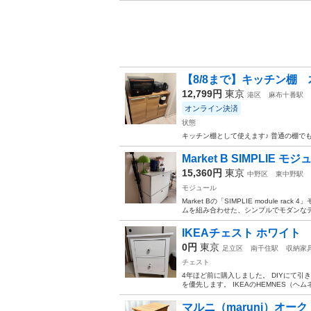
【8/8まで】キッチン棚 
12,799円
東京
港区
麻布十番駅
オンライン決済
状態
キッチン棚として使えます♪ 普通の棚でも
Market B SIMPLI
15,360円
東京
中野区
東中野駅
モジュール
Market Bの「SIMPLIE modul
ムを組み合わせた、シンプルでモダンなデ
IKEAチェスト ホワイト
0円
東京
足立区
南千住駅
収納家
チェスト
4年ほど前に購入しました。 DIYにて
を優先します。 IKEAのHEMNES（ヘムネ
マルニ（maruni）オー