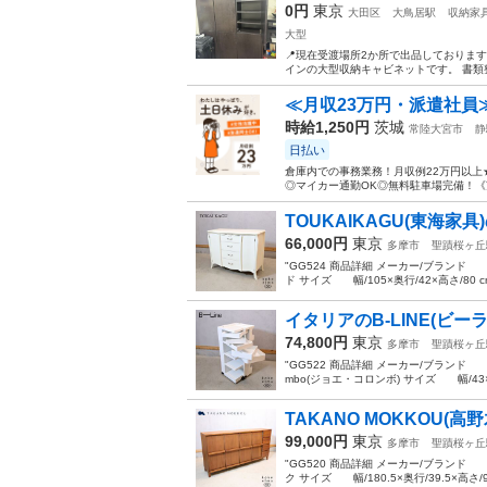
0円
東京
大田区
大鳥居駅
収納家
大型
📍現在受渡場所2か所で出品しておりま
インの大型収納キャビネットです。 書類
≪月収23万円・派遣社員
時給1,250円
茨城
常陸大宮市
静
日払い
倉庫内での事務業務！月収例22万円以上
◎マイカー通勤OK◎無料駐車場完備！《茨
TOUKAIKAGU(東海家具)の
66,000円
東京
多摩市
聖蹟桜ヶ丘
"GG524 商品詳細 メーカー/ブランド T
ド サイズ 幅/105×奥行/42×高さ/80 cm 
イタリアのB-LINE(ビーライン
74,800円
東京
多摩市
聖蹟桜ヶ丘
"GG522 商品詳細 メーカー/ブランド 
mbo(ジョエ・コロンボ) サイズ 幅/43×奥
TAKANO MOKKOU(高野木
99,000円
東京
多摩市
聖蹟桜ヶ丘
"GG520 商品詳細 メーカー/ブランド 
ク サイズ 幅/180.5×奥行/39.5×高さ/91 