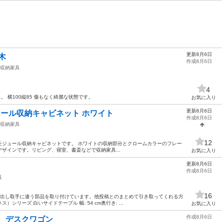
更新8月6日
木
作成8月6日
収納家具
4
。 横100縦85 傷もなく綺麗な状態です。
お気に入り
更新8月6日
E モジュール収納キャビネット ホワイト
作成8月6日
収納家具
12
e rack 4」モジュール収納キャビネットです。 ホワイトの収納部分とクロームカラーのフレー
ザインです。リビング、寝室、書斎などで収納家具...
お気に入り
更新8月6日
作成8月6日
具
16
引き出し取手に違う部品を取り付けています。他投稿とのまとめて引き取ってくれる方
ス）シリーズ 白いサイドテーブル 幅: 54 cm奥行き: ...
お気に入り
作成8月6日
ク デスクワゴン