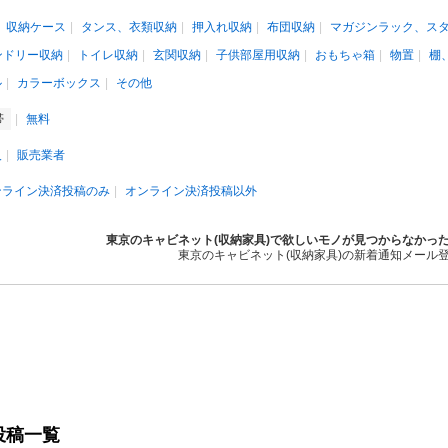
収納ケース
タンス、衣類収納
押入れ収納
布団収納
マガジンラック、ス
ンドリー収納
トイレ収納
玄関収納
子供部屋用収納
おもちゃ箱
物置
棚
ル
カラーボックス
その他
帯
無料
人
販売業者
ンライン決済投稿のみ
オンライン決済投稿以外
東京のキャビネット(収納家具)で欲しいモノが見つからなかっ
東京のキャビネット(収納家具)の新着通知メール
投稿一覧