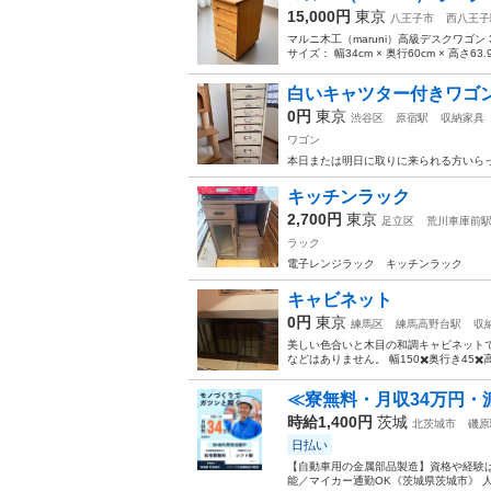
15,000円
東京
八王子市
西八王子
マルニ木工（maruni）高級デスクワゴン
サイズ： 幅34cm × 奥行60cm × 高さ6
白いキャツター付きワゴ
0円
東京
渋谷区
原宿駅
収納家具
ワゴン
本日または明日に取りに来られる方いら
キッチンラック
2,700円
東京
足立区
荒川車庫前
ラック
電子レンジラック キッチンラック
キャビネット
0円
東京
練馬区
練馬高野台駅
収
美しい色合いと木目の和調キャビネットで
などはありません。 幅150✖️奥行き45✖
≪寮無料・月収34万円・
時給1,400円
茨城
北茨城市
磯原
日払い
【自動車用の金属部品製造】資格や経験は
能／マイカー通勤OK《茨城県茨城市》 人