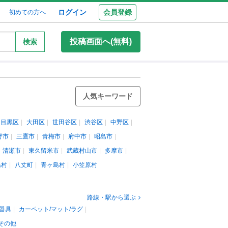
ログイン
会員登録
初めての方へ
投稿画面へ(無料)
検索
人気キーワード
目黒区
大田区
世田谷区
渋谷区
中野区
野市
三鷹市
青梅市
府中市
昭島市
清瀬市
東久留米市
武蔵村山市
多摩市
島村
八丈町
青ヶ島村
小笠原村
路線・駅から選ぶ
器具
カーペット/マット/ラグ
その他