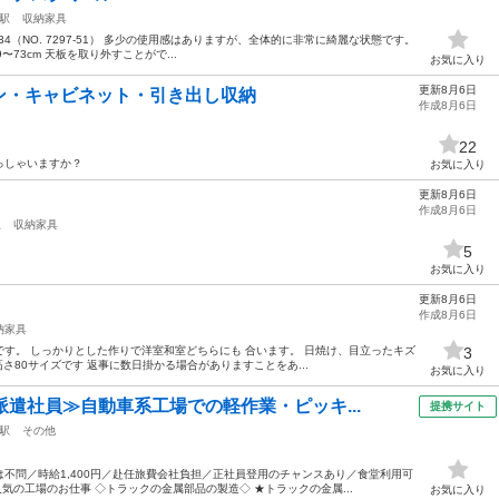
駅
収納家具
 34（NO. 7297-51） 多少の使用感はありますが、全体的に非常に綺麗な状態です。
3.9〜73cm 天板を取り外すことがで...
お気に入り
更新8月6日
ン・キャビネット・引き出し収納
作成8月6日
22
っしゃいますか？
お気に入り
更新8月6日
作成8月6日
駅
収納家具
5
お気に入り
更新8月6日
作成8月6日
納家具
す。 しっかりとした作りで洋室和室どちらにも 合います。 日焼け、目立ったキズ
3
️高さ80サイズです 返事に数日掛かる場合がありますことをあ...
お気に入り
派遣社員≫自動車系工場での軽作業・ピッキ...
提携サイト
駅
その他
不問／時給1,400円／赴任旅費会社負担／正社員登用のチャンスあり／食堂利用可
気の工場のお仕事 ◇トラックの金属部品の製造◇ ★トラックの金属...
お気に入り