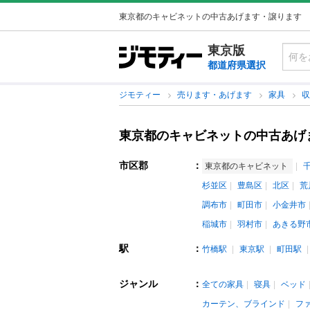
東京都のキャビネットの中古あげます・譲ります
東京版
都道府県選択
ジモティー
売ります・あげます
家具
東京都のキャビネットの中古あげ
市区郡
：
東京都のキャビネット
杉並区
豊島区
北区
荒
調布市
町田市
小金井市
稲城市
羽村市
あきる野
駅
：
竹橋駅
東京駅
町田駅
ジャンル
：
全ての家具
寝具
ベッド
カーテン、ブラインド
フ