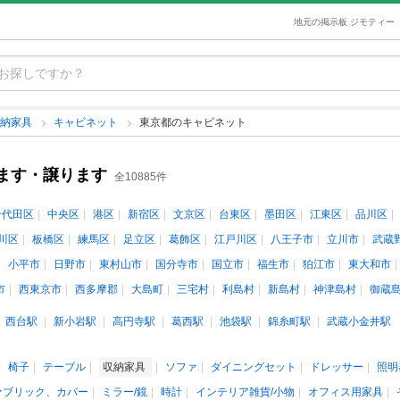
地元の掲示板 ジモティー
収納家具
キャビネット
東京都のキャビネット
ます・譲ります
全10885件
千代田区
中央区
港区
新宿区
文京区
台東区
墨田区
江東区
品川区
川区
板橋区
練馬区
足立区
葛飾区
江戸川区
八王子市
立川市
武蔵
小平市
日野市
東村山市
国分寺市
国立市
福生市
狛江市
東大和市
市
西東京市
西多摩郡
大島町
三宅村
利島村
新島村
神津島村
御蔵
西台駅
新小岩駅
高円寺駅
葛西駅
池袋駅
錦糸町駅
武蔵小金井駅
椅子
テーブル
収納家具
ソファ
ダイニングセット
ドレッサー
照明
ァブリック、カバー
ミラー/鏡
時計
インテリア雑貨/小物
オフィス用家具