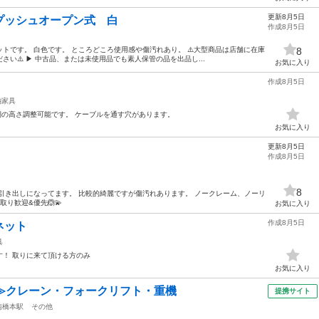
更新8月5日
プッシュオープン式 白
作成8月5日
トです。 白色です。 ところどころ使用感や傷汚れあり。 ⚠️大型商品は店舗に在庫
8
い⚠️ ▶ 中古品、または未使用品でも素人保管の品を出品し...
お気に入り
作成8月5日
納家具
mm 棚の高さ調整可能です。 ケーブルを通す穴があります。
お気に入り
更新8月5日
作成8月5日
8
引き出しになってます。 比較的綺麗ですが傷汚れあります。 ノークレーム、ノーリ
り歓迎&優先🙆💫
お気に入り
作成8月5日
ネット
具
！ 取りに来て頂ける方のみ
お気に入り
≫クレーン・フォークリフト・重機
提携サイト
南橋本駅
その他