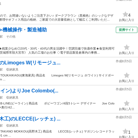
具
4
すので、お間違いないようご注意下さい♪ ダークブラウン（黒褐色）のシックなデザ
整理やオフィス用品の格納、ご家庭での大容量収納として幅広くご利用いただ...
お気に入り
≫機械操作・製造補助
提携サイト
駅
その他
★残業少なめ◎20代・30代・40代の男女活躍中！空調完備で快適作業★食堂利用可
城県常陸大宮市》 人気の工場のお仕事 ◇電子部品製造倉庫内の事務...
お気に入り
作成8月5日
Limoges W(リモージュ...
駅
収納家具
OUKAIKAGU(東海家具) 商品名 Limoges W(リモージュ ホワイト) サイドボー
...
お気に入り
作成8月5日
)よりJoe Colombo(...
駅
収納家具
B-LINE(ビーライン) 商品名 ボビーワゴン/4段5トレー デザイナー Joe Colo
行/42...
お気に入り
作成8月5日
工)のLECCE(レッチェ) ...
駅
収納家具
TAKANO MOKKOU(高野木工) 商品名 LECCE(レッチェ) マガジンレコードラッ
1
cm ...
お気に入り