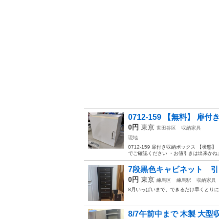
0712-159 【無料】 扉
0円
東京
世田谷区
収納家具
現地
0712-159 扉付き収納ボックス 【
でご確認ください ・お値引きは出来かねま
7段黒色キャビネット 
0円
東京
練馬区
練馬駅
収納家具
8月いっぱいまで、できるだけ早くとりに
8/7午前中まで 木製 大