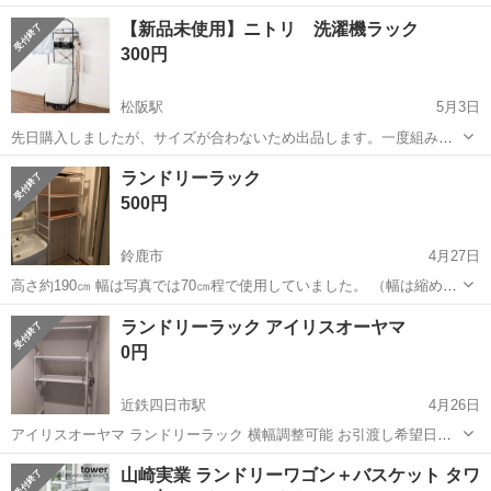
三重
伊勢市
宇治山田駅
収納家具
ランドリー
【新品未使用】ニトリ 洗濯機ラック
300円
松阪駅
5月3日
先日購入しましたが、サイズが合わないため出品します。一度組み立
てたので袋等からは出してありますが、新品未使用です。 【購入時価
三重
松阪市
松阪駅
収納家具
ラック
ランドリーラック
格】3,990円 【サイズ】写真でご確認ください。 【傷などの状態】と
500円
くに目立った傷はありません。...
鈴鹿市
4月27日
高さ約190㎝ 幅は写真では70㎝程で使用していました。 （幅は縮めた
り、広げたり調節が出来るようになっています） 上3段収納でこちら
三重
鈴鹿市
収納家具
ランドリー
ランドリーラック アイリスオーヤマ
も高さを変える事ができると思います。 使用していたものなのでピカ
0円
ピカではありませんが、まだ...
近鉄四日市駅
4月26日
アイリスオーヤマ ランドリーラック 横幅調整可能 お引渡し希望日
4/26〜4/28
三重
四日市市
近鉄四日市駅
収納家具
ランドリー
山崎実業 ランドリーワゴン＋バスケット タワ