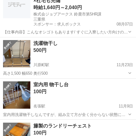
×社宅も完備
片付きます。 ​【特徴...
時給1,640円～2,040円
株式会ジョブアークス 鈴鹿市第5HR課
三重県
スポンサー：求人ボックス
08月07日
【仕事内容】こんなオシゴトもあります/ すぐに入寮したい方向けのお
仕事 個室の寮を希望してる方向けのお仕事 前払いが必要な方向けのお
アルバイト・パート
洗濯物干し
仕事etc. あなたのお悩みをサポート!/ 所持金が少ない… → 日払い制度
500円
で安心! 給料日まで待...
川原町駅
11月23日
高さ1,500 幅650 奥行500
三重
四日市市
川原町駅
収納家具
物干し
室内用 物干し台
100円
名張駅
11月9日
室内用洗濯物干しなんですが、組み立て方が全く分からない状態にな
りまして😇 ただパーツは、全て揃っています。 自分で何とか考えて組
三重
名張市
名張駅
収納家具
物干し
籐製のランドリーチェスト
み立てられる方に、お譲りします。 説明書も探しましたが、分からな
100円
いです🤦‍♀️ ただパー...