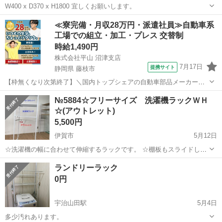
W400 x D370 x H1800 宜しくお願いします。
三重
伊勢市
宇治山田駅
収納家具
ランドリー
≪寮完備・月収28万円・派遣社員≫自動車系
工場での組立・加工・プレス 交替制
時給1,490円
株式会社平山 沼津支店
7月17日
提携サイト
静岡県 藤枝市
【枠無くなり次第終了】＼国内トップシェアの自動車部品メーカーで
の勤務！／暮らしやすさ抜群の藤枝市での勤務です！初めてさんも安
静岡
藤枝市
その他
№5884☆フリーサイズ 洗濯機ラックＷＨ
心のカンタン作業！交替勤務で効率よく稼げる♪ 【未経験歓迎】軽い
☆(アウトレット)
ドアミラーの組立スタッフ｜新設のキ...
5,500円
伊賀市
5月12日
☆洗濯機の幅に合わせて伸縮するラックです。 ☆棚板もスライドし、
自由に幅調整。 ☆棚板の高さ調整もできます。 ☆とにかく丈夫です。
三重
伊賀市
収納家具
アウトレット
ランドリーラック
【サイズ】 ☆幅 660-1050mm 奥行 455mm☆ ☆高さ 1790...
0円
宇治山田駅
5月4日
多少汚れあります。