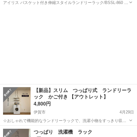
アイリス バスケット付き伸縮スタイルランドリーラック/BSSL-860 ホ
ワイト 2023年に購入し、 3年間ほど使用しています。 目立った大きな
三重
桑名市
桑名駅
収納家具
傷はなく比較的綺麗な状態かとは思いますが 洗面所、湿気の多い場所
に置いてい...
【新品】スリム つっぱり式 ランドリーラ
ック かご付き 【アウトレット】
4,800円
伊賀市
4月29日
☆おしゃれで機能的なランドリーラックで、洗濯小物をすっきり収
納。 ☆毎日使うものをすぐ取れる場所に ☆可動棚は洗濯機に合わせて
三重
伊賀市
収納家具
ランドリー
つっぱり 洗濯機 ラック
高さ調整可能です ☆脱衣所をすっきり見せたい方にお勧めです。 【サ