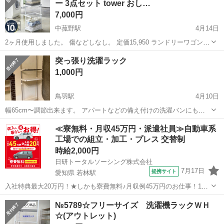
ー 3点セット tower おし…
7,000円
中菰野駅
4月14日
2ヶ月使用しました。 傷などしなし。 定価15,950 ランドリーワゴン
+バスケット 品番 ホワイト：03351 ブラック：03352 JAN ホワイト：
三重
三重郡
中菰野駅
収納家具
バスケット
突っ張り洗濯ラック
4903208033510 ブラック：4903208033527 ...
1,000円
鳥羽駅
4月10日
幅65cm〜調節出来ます。 アパートなどの備え付けの洗濯バンにも対
応可能です。
三重
鳥羽市
鳥羽駅
収納家具
ラック
≪寮無料・月収45万円・派遣社員≫自動車系
工場での組立・加工・プレス 交替制
時給2,000円
日研トータルソーシング株式会社
7月17日
提携サイト
愛知県 若林駅
入社特典最大20万円！★しかも寮費無料♪月収例45万円のお仕事！1年
目で年収560万円も可能！あなたの手で自動車をつくりませんか？ お
愛知
豊田市
若林駅
その他
№5789☆フリーサイズ 洗濯機ラックＷＨ
仕事について トヨタ車体各工場でのミニバン・SUV新車製造に関わる
☆(アウトレット)
諸作業。 【プレス】巨...