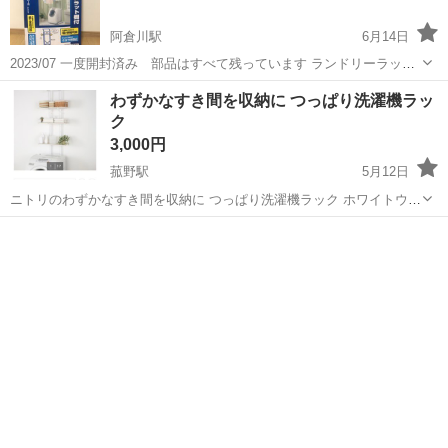
阿倉川駅
6月14日
2023/07 一度開封済み 部品はすべて残っています ランドリーラック
HLR-181P 幅約66.5㎝～95㎝ 奥行約54.5㎝ 高さ約182㎝ 耐荷重全体
三重
四日市市
阿倉川駅
収納家具
ランドリー
わずかなすき間を収納に つっぱり洗濯機ラッ
15㎏
ク
3,000円
菰野駅
5月12日
ニトリのわずかなすき間を収納に つっぱり洗濯機ラック ホワイトウォ
ッシュ 5ヶ月ほど仕様しており、ネジ締めの際に傷がみられるところ
三重
三重郡
菰野駅
収納家具
つっぱり
が、あります。