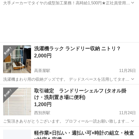
大手メーカーでタイヤの成型加工業務！高時給1,500円★正社員登用制
度あり！ワンルーム寮完備！マイカー通勤OK！無料駐車場あり！《三
三重
伊勢市
山田上口駅
その他
重県伊勢市》 人気の工場のお仕事 ◇タイヤの製造◇ トラック・バ
ス・RV車用を中心とした...
洗濯機ラック ランドリー収納 ニトリ？
2,000円
高茶屋駅
11月26日
洗濯機まわり用の収納グッズです。 デッドスペースを活用してタオ
ル、洗剤、ハンガーなどいろいろなものを置いたり、かけたりできま
三重
津市
高茶屋駅
収納家具
ニトリ
取引確定 ランドリーシェルフ (タオル掛
す。 中古品ですが目立った傷みはないと思います。 調べるとニトリ製
け・洗剤置き場に便利)
なのかなと思います。 使用イメー...
1,200円
西別所駅
11月24日
​ご覧頂きありがとうございます。 プロフィール一読お願い致します。 ​
洗濯機上のスペースを有効活用できる、スチール製のランドリーラッ
三重
桑名市
西別所駅
収納家具
タオル
軽作業×日払い・週払い可×時計の組立・検査
クです。 清潔感のあるホワイトカラーで、ランドリー周りがすっきり