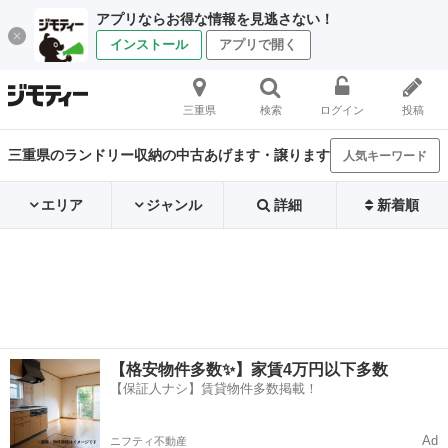
アプリならお得な情報を見逃さない！
インストール
アプリで開く
三重県
検索
ログイン
投稿
三重県のランドリー収納の中古あげます・譲ります
人気キーワード
エリア
ジャンル
詳細
新着順
【格安物件多数✨】家賃4万円以下多数
【保証人ナシ】賃貸物件多数掲載！
Ad
ニフティ不動産