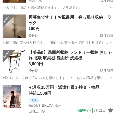
阿倉川駅
1月14日
中古です。 高さと幅の調整できます。 プラ製です。
三重
四日市市
阿倉川駅
収納家具
ランドリー
再募集です！！お風呂用 突っ張り収納 ラ
ック
100円
鈴鹿駅
12月31日
お風呂用の突っ張り棚です。 浴槽の上に突っ張って使用する用です。
サビ等あります。 144〜196cmぐらいです。 バネで多少縮んで調節可
三重
鈴鹿市
鈴鹿駅
収納家具
風呂
【美品‼️】洗面所収納 ランドリー収納 おしゃ
能なので140センチぐらいにもなりそうです。
れ 北欧 収納棚 洗面所 洗濯機…
3,600円
漕代駅
12月23日
⭐️取りに来てくれる方のみでお願いします！ ＊こちらの商品は早い者
勝ちになります！ 購入をご検討の方はすぐにご連絡ください！ ほぼ新
三重
多気郡
漕代駅
収納家具
ランドリー
≪月収35万円・派遣社員≫検査・検品
品です。組み立てます。 ●商品サイズ（cm）： 本体：幅約69.5×奥行
時給1,500円
約55×高さ約...
日払い
株式会社BREXA Next
7月21日
提携サイト
山田上口駅