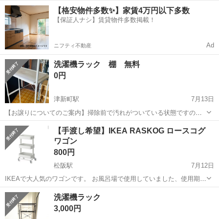
【商品説明】 ■仕様 ・メーカー：不明 ■状態 ・使用に伴う小傷や汚れ
三重
桑名市
西別所駅
収納家具
【格安物件多数✨】家賃4万円以下多数
はありますが、割れなどの大きな破損はありません。 ・簡易清掃済み
【保証人ナシ】賃貸物件多数掲載！
です。 【お取引...
Ad
ニフティ不動産
洗濯機ラック 棚 無料
0円
津新町駅
7月13日
【お譲りについてのご案内】掃除前で汚れがついている状態ですので
無料にします こちらは、生活にお困りの方やシングルマザーの方な
三重
津市
津新町駅
収納家具
やりとり
【手渡し希望】IKEA RASKOG ロースコグ
ど、支援を必要としている方々のためのボランティア活動です。 皆さ
ワゴン
まのご厚意で譲っていただいた物を、...
800円
松阪駅
7月12日
IKEAで大人気のワゴンです。 お風呂場で使用していました、使用期間
8ヶ月未満。 簡単に拭き掃除をしてお渡しいたします。 よろしくお願
三重
松阪市
松阪駅
収納家具
ロースコグ
洗濯機ラック
いいたします。
3,000円