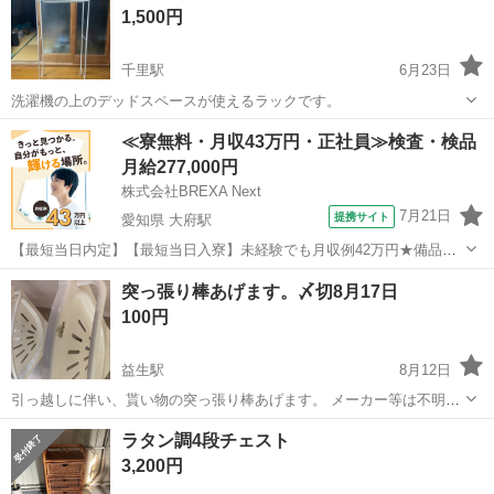
1,500円
千里駅
6月23日
洗濯機の上のデッドスペースが使えるラックです。
三重
津市
千里駅
収納家具
ラック
≪寮無料・月収43万円・正社員≫検査・検品
月給277,000円
株式会社BREXA Next
7月21日
提携サイト
愛知県 大府駅
【最短当日内定】【最短当日入寮】未経験でも月収例42万円★備品付
き寮完備＆赴任旅費会社負担◎昇給・業績賞与あり！組立や塗装など
愛知
大府市
大府駅
その他
突っ張り棒あげます。〆切8月17日
自動車製造の各種作業！《愛知県大府市》 人気の工場のお仕事 ◇自動
100円
車製造に携わる各種作業◇ 【...
益生駅
8月12日
引っ越しに伴い、貰い物の突っ張り棒あげます。 メーカー等は不明で
す。四段分の受け皿あり。 最下段には、引っ掛けフックが3本付いて
三重
桑名市
益生駅
収納家具
突っ張り棒
ラタン調4段チェスト
います。 伸縮自在式で、部屋の隅、洗面台の角などの死角に突っ張ら
3,200円
せて、使用できます。天井や床に...