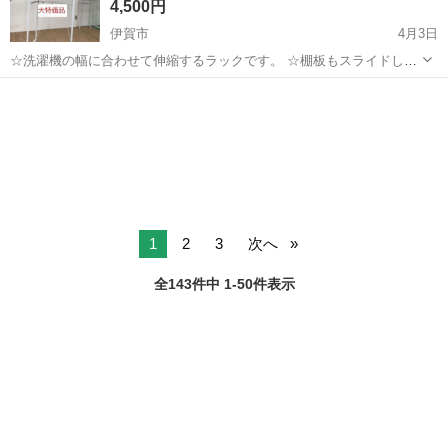
4,500円
伊賀市
4月3日
☆洗濯機の幅に合わせて伸縮するラックです。 ☆棚板もスライドし、
自由に幅調整。 ☆棚板の高さ調整もできます。 ☆とにかく丈夫です。
三重
伊賀市
収納家具
アウトレット
【サイズ】 ☆幅 660-1050mm 奥行 455mm☆ ☆高さ 1790...
1
2
3
次へ
全143件中 1-50件表示