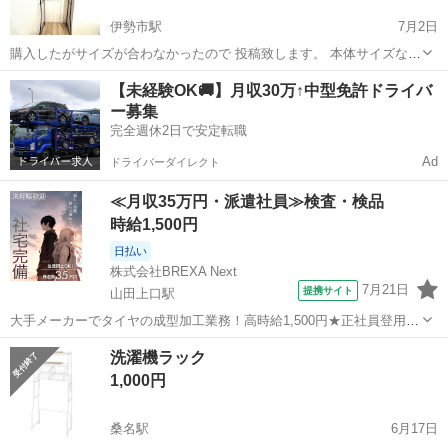
伊勢市駅
7月2日
購入したがサイズが合わなかったので 投稿致します。 本体サイズなど
は 画像でご確認お願いします！ よろしくお願い致します。 取りに来
三重
伊勢市
伊勢市駅
収納家具
ラック
【未経験OK🚚】月収30万↑中型免許ドライバ
ていただける方のみ。
ー募集
完全週休2日で安定転職
Ad
ドライバーダイレクト
≪月収35万円・派遣社員≫検査・検品
時給1,500円
日払い
株式会社BREXA Next
7月21日
提携サイト
山田上口駅
大手メーカーでタイヤの成型加工業務！高時給1,500円★正社員登用制
度あり！ワンルーム寮完備！マイカー通勤OK！無料駐車場あり！《三
三重
伊勢市
山田上口駅
その他
洗濯機ラック
重県伊勢市》 人気の工場のお仕事 ◇タイヤの製造◇ トラック・バ
1,000円
ス・RV車用を中心とした...
桑名駅
6月17日