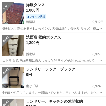
(^^) バリ島で作られたハンドメイドの品物の為、サイズに若干の差は
三重
桑名市
収納家具
ラタン
洋服タンス
ありますが在庫2個あります。
1,000円
オンライン決済
阿漕駅
9月12日
6段タンス 艶のあるきれいなタンス 天板は細かい傷あり サイズ 横
90cm 奥行き45cm 高さ140cm
三重
津市
阿漕駅
収納家具
タンス
洗面所 収納ボックス
1,300円
播磨駅
8月27日
ニトリ 白色 洗面所用に購入しましたが サイズが合わなかったのでお
譲りいたします ランドリー 幅30.5cm 4段タイプ ホワイト RAN-
三重
桑名市
播磨駅
収納家具
ボックス
ランドリーラック ブラック
2410WH
0円
南が丘駅
8月24日
6年ほど使用しています。一部錆びているところもありますが、まだ使
用できます。サイズは写真にある通りです。横に伸縮できます。 不要
三重
津市
南が丘駅
収納家具
ランドリー
ランドリー、キッチンの隙間収納
になったため、取りにきてくれる方を優先にお譲りします。