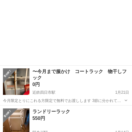
〜今月まで服かけ コートラック 物干しフ
ック
0円
近鉄四日市駅
1月21日
今月限定とりにこれる方限定で無料でお渡しします 3節に分かれてお
りバラして持ち帰ることも可能です
三重
四日市市
近鉄四日市駅
収納家具
物干し
ランドリーラック
550円