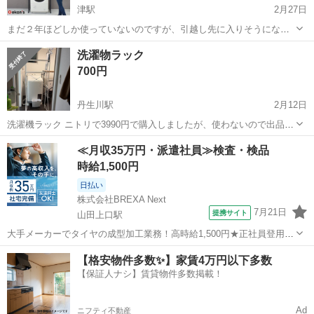
津駅
2月27日
まだ２年ほどしか使っていないのですが、引越し先に入りそうにない
ため出品します。 中古品であることをご了承ください。 組み立てがな
三重
津市
津駅
収納家具
ランドリー
洗濯物ラック
かなか大変だったので手間が省けていいかと！ 運搬等手伝っていただ
700円
くことがあるかもしれません。
丹生川駅
2月12日
洗濯機ラック ニトリで3990円で購入しましたが、使わないので出品し
ます ニトリページ https://www.nitori-net.jp/ec/product/8530774s/
三重
いなべ市
丹生川駅
収納家具
ラック
≪月収35万円・派遣社員≫検査・検品
時給1,500円
日払い
株式会社BREXA Next
7月21日
提携サイト
山田上口駅
大手メーカーでタイヤの成型加工業務！高時給1,500円★正社員登用制
度あり！ワンルーム寮完備！マイカー通勤OK！無料駐車場あり！《三
三重
伊勢市
山田上口駅
その他
【格安物件多数✨】家賃4万円以下多数
重県伊勢市》 人気の工場のお仕事 ◇タイヤの製造◇ トラック・バ
【保証人ナシ】賃貸物件多数掲載！
ス・RV車用を中心とした...
Ad
ニフティ不動産