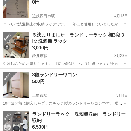
0円
イズ】 共通サ...
近鉄四日市駅
4月13日
ニトリの洗濯機上の収納ラックです。 一年ほど使用していましたが引
っ越しのため処分します。 説明書あります。
三重
四日市市
近鉄四日市駅
収納家具
ラック
※決まりました ランドリーラック 棚3段 3
段 洗濯機 ラック
3,000円
鈴鹿市駅
3月23日
引越しのためお譲りします。 目立つ傷はないように思いますが中古品
にご理解頂ける方にお願いします。 定価9980円
三重
鈴鹿市
鈴鹿市駅
収納家具
ラック
3段ランドリーワゴン
500円
上野市駅
3月4日
10年ほど前に購入したプラスチック製のランドリーワゴンです。 現在
も販売されているロングセラー商品のようです。 新品6000円〜8000円
三重
伊賀市
上野市駅
収納家具
ランドリー
ランドリーラック 洗濯機収納 ランドリー
程度。 3段なので洗濯物の仕分けがしやすく、バスケットはそれぞれ
収納
持ち運び可能。 洗濯...
6,500円