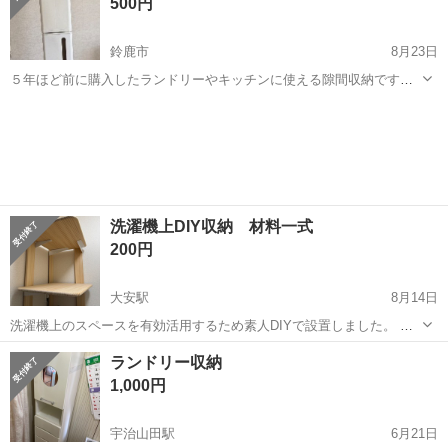
500円
鈴鹿市
8月23日
５年ほど前に購入したランドリーやキッチンに使える隙間収納です。
【サイズ】高さ：170cm、横幅：17cm、奥行き：45cm （大体で
三重
鈴鹿市
収納家具
ランドリー
す） 【傷などの状態】とくに目立った傷はありません。 【アピールポ
イント】上と下と分...
洗濯機上DIY収納 材料一式
200円
大安駅
8月14日
洗濯機上のスペースを有効活用するため素人DIYで設置しました。 引
越しで不要になるため材料一式をお譲りします。 壁に穴をあけずピン
三重
いなべ市
大安駅
収納家具
DIY
ランドリー収納
で止めるタイプの固定方法となっています。 設置の際は3枚の板の高
1,000円
さだけ合わせてあげれば使えるよ...
宇治山田駅
6月21日