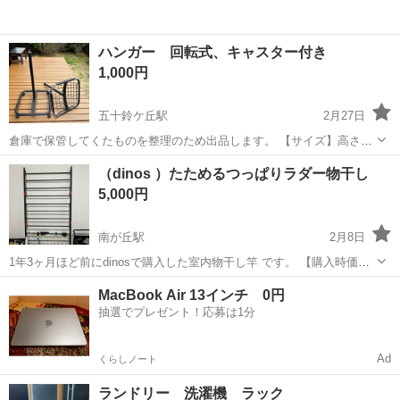
ハンガー 回転式、キャスター付き
1,000円
五十鈴ケ丘駅
2月27日
倉庫で保管してくたものを整理のため出品します。 【サイズ】高さ
120cm 横：奥行きとも50cm （大体です） 【傷などの状態】とくに
三重
伊勢市
五十鈴ケ丘駅
収納家具
キャスター
（dinos ）たためるつっぱりラダー物干し
目立った傷はありません。 キャスター付きで動かせること、上に小物
5,000円
が置けます。2分割できるの...
南が丘駅
2月8日
1年3ヶ月ほど前にdinosで購入した室内物干し竿 です。 【購入時価
格】23900円 【サイズ等】 幅80奥行39対応天井高さ193～265cm ■収
三重
津市
南が丘駅
収納家具
物干し
MacBook Air 13インチ 0円
納時奥行15.5cm ■本体…スチール（メラミン焼付塗装） ハンガー…
抽選でプレゼント！応募は1分
ス...
Ad
くらしノート
ランドリー 洗濯機 ラック