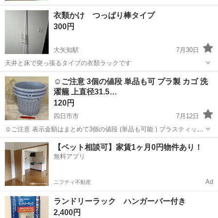
衣類かけ つっぱり棒タイプ
300円
大矢知駅
7月30日
天井と床で突っ張るタイプの衣類ラックです
三重
四日市市
大矢知駅
収納家具
☺️ご注意 3個の値段 単品も可 プラ製 カゴ 洗
濯籠 上直径31.5…
120円
四日市市
7月12日
☺️ご注意 表示金額はまとめて3個の値段 (単品も可能 ) プラスティック
製 カゴ 洗濯籠 丸型 上部直径31.5✖️高さ24.5cm 水色 2個だけは単価
三重
四日市市
収納家具
【ペット相談可】家賃1ヶ月0円物件あり！
5%加算 1個だけは単価10%加算 持ち手はありま...
無料アプリ
Ad
ニフティ不動産
ランドリーラック ハンガーバー付き
2,400円