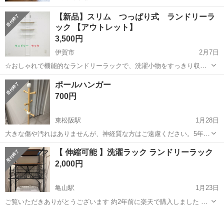
【新品】スリム つっぱり式 ランドリーラ
ック 【アウトレット】
3,500円
伊賀市
2月7日
☆おしゃれで機能的なランドリーラックで、洗濯小物をすっきり収
納。 ☆毎日使うものをすぐ取れる場所に ☆可動棚は洗濯機に合わせて
三重
伊賀市
収納家具
ランドリー
ポールハンガー
高さ調整可能です ☆脱衣所をすっきり見せたい方にお勧めです。 【サ
700円
イズ】 共通サ...
東松阪駅
1月28日
大きな傷や汚れはありませんが、神経質な方はご遠慮ください。5年前
ぐらいに購入しました。 コートハンガー 木製 ハンガーラック コート
三重
松阪市
東松阪駅
収納家具
ポール
【 伸縮可能 】洗濯ラック ランドリーラック
掛け かばんかけ スタンド ハンガーポール おしゃれ 帽子掛けスタンド
2,000円
洋服掛け ポール...
亀山駅
1月23日
ご覧いただきありがとうございます 約2年前に楽天で購入しました 定
価 約¥10,000 積載できるお車で、自宅までお越しください ノークレー
三重
亀山市
亀山駅
収納家具
ラック
ムノーリターンでよろしくお願いします