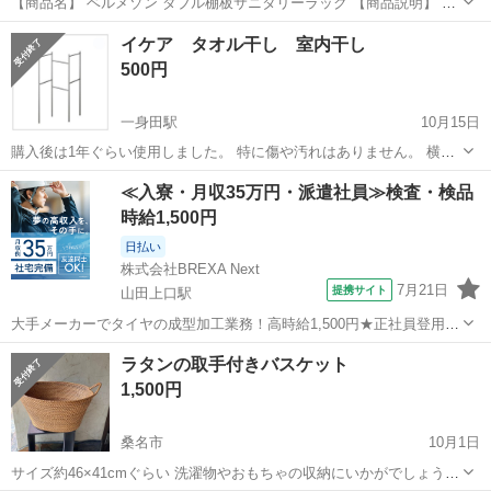
【商品名】 ベルメゾン ダブル棚板サニタリーラック 【商品説明】 ベ
ルメゾンで購入したフラップ式のキャビネットです。 当時2万円ぐら
三重
伊賀市
収納家具
サニタリーラック
イケア タオル干し 室内干し
いで購入したモノになります。 【サイズ】 幅30cm × 奥行45cm ...
500円
一身田駅
10月15日
購入後は1年ぐらい使用しました。 特に傷や汚れはありません。 横
104cm-縦84cm
三重
津市
一身田駅
収納家具
イケア
≪入寮・月収35万円・派遣社員≫検査・検品
時給1,500円
日払い
株式会社BREXA Next
7月21日
提携サイト
山田上口駅
大手メーカーでタイヤの成型加工業務！高時給1,500円★正社員登用制
度あり！ワンルーム寮完備！マイカー通勤OK！無料駐車場あり！《三
三重
伊勢市
山田上口駅
その他
ラタンの取手付きバスケット
重県伊勢市》 人気の工場のお仕事 ◇タイヤの製造◇ トラック・バ
1,500円
ス・RV車用を中心とした...
桑名市
10月1日
サイズ約46×41cmぐらい 洗濯物やおもちゃの収納にいかがでしょうか