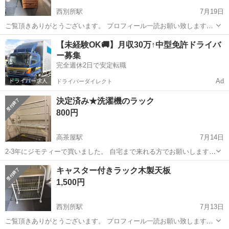
西別所駅
7月19日
ご覧頂きありがとうございます。 プロフィール一読お願い致します。
【商品説明】 ■仕様 ・メーカー：不明 ■状態 ・使用に伴う小傷や汚れ
三重
桑名市
西別所駅
収納家具
【未経験OK🚚】月収30万↑中型免許ドライバ
はありますが、割れなどの大きな破損はありません。 ・簡易清掃済み
ー募集
です。 【お取引...
完全週休2日で安定転職
Ad
ドライバーダイレクト
決定済み★洗濯機のラック
800円
高茶屋駅
7月14日
2-3年にジモティーで買いました。 自宅まで来れる方でお願いします。
積み込みはお手伝いします。
三重
津市
高茶屋駅
収納家具
キャスター付きラック木製天板
1,500円
西別所駅
7月13日
ご覧頂きありがとうございます。 プロフィール一読お願い致します。