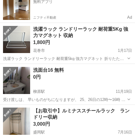
無料アプリ
場のお仕事 ◇半導体製造設備...
Ad
ニフティ不動産
洗濯ラック ランドリーラック 耐荷重5Kg 強
力マグネット 収納
1,800円
花巻市
1月17日
洗濯ラック ランドリーラック 耐荷重5kg 強力マグネット 折りたたみ
式 曲面 スッキリ収納 白 ホワイト 2個セット ーーーーーーーーーーー
岩手
花巻市
収納家具
ラック
洗面台16 無料
ーーーーーーーーーーーー 【2023年最新版ズレにくい洗濯機ラック】
0円
最新版洗濯機...
柳原駅
11月19日
受け渡しは、 早いものがちになりますが、 25、26日の12時〜16時 又
は、２８日の朝7時〜昼１２時まで 竪川目会場にて受け渡し対応可能
岩手
北上市
柳原駅
収納家具
一軒家
【お取引中】ルミナススチールラック ラン
です ぜひご検討くださいませ 受け渡し場所 北上市竪川目107号沿い
ドリー収納
一軒家にて受け...
3,000円
盛岡駅
7月16日