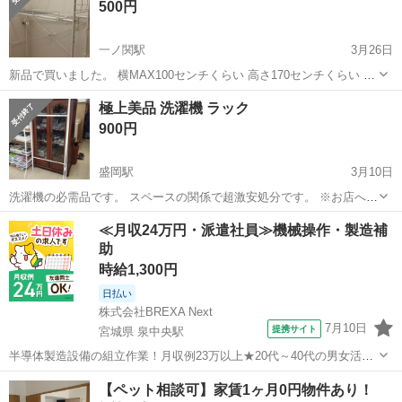
500円
の...
一ノ関駅
3月26日
新品で買いました。 横MAX100センチくらい 高さ170センチくらい 奥
行き60センチくらいです 横は小さくもなります 小さくするとと60セ
岩手
一関市
一ノ関駅
収納家具
年数
極上美品 洗濯機 ラック
ンチくらいになると思います。 使用年数は3年程です。 一関二高前
900円
の...
盛岡駅
3月10日
洗濯機の必需品です。 スペースの関係で超激安処分です。 ※お店への
電話予約は出品日に限り「11時から18時」までの間でお願いいたしま
岩手
盛岡市
盛岡駅
収納家具
商品
≪月収24万円・派遣社員≫機械操作・製造補
す。 (出品初日のみ11時から18時予約で、出品初日を過ぎたら...
助
時給1,300円
日払い
株式会社BREXA Next
7月10日
提携サイト
宮城県 泉中央駅
半導体製造設備の組立作業！月収例23万以上★20代～40代の男女活躍
中中！社会保険完備！送迎あり！◎マイカー通勤OK＆無料駐車場完
宮城
泉中央駅
その他
【ペット相談可】家賃1ヶ月0円物件あり！
備！作業着無償貸与◎食堂利用可★《宮城県黒川郡大和町》 人気の工