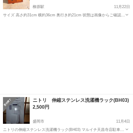
柳原駅
11月22日
サイズ 高さ約31cm 横約36cm 奥行き約21cm 状態は画像からご確認く
ださい。 細かい傷や汚れあります。 古いですがまだまだ使用可能で
岩手
北上市
柳原駅
収納家具
注意事項
す。 小物入れにどうぞ。 ノークレーム・ノーリターンでお願い致
します。 ...
ニトリ 伸縮ステンレス洗濯機ラック(BH03)
2,500円
盛岡市
11月4日
ニトリの伸縮ステンレス洗濯機ラック(BH03) マルイチ天昌寺店駐車場