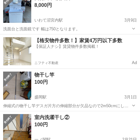
8,000円
商...
いわて沼宮内駅
3月9日
洗面台と洗面鏡です 幅は750となります。
岩手
岩手郡
いわて沼宮内駅
収納家具
【格安物件多数！】家賃4万円以下多数
【保証人ナシ】賃貸物件多数掲載！
Ad
ニフティ不動産
物干し竿
100円
盛岡駅
3月1日
伸縮式の物干し竿デスガ片方の伸縮部分が欠品なので2m50cmにしか
なりません。 無ので100円です。 いつも通りお店の客寄せ商品です。
岩手
盛岡市
盛岡駅
収納家具
物干し
室内洗濯干し②
どんだけうちが安いか知ってもらうためのアピール、戦略商品で...
100円
一ノ関駅
2月21日