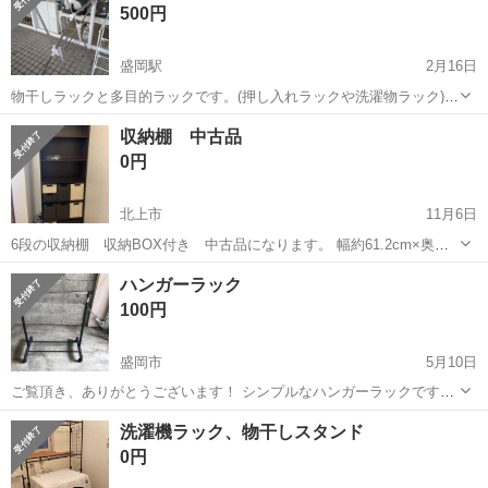
500円
圧制御機器（シリンダ、バルブ...
盛岡駅
2月16日
物干しラックと多目的ラックです。(押し入れラックや洗濯物ラック) 1
個たったの500円です。 品物は知り合いの店舗外に置いてあります。
岩手
盛岡市
盛岡駅
収納家具
ラック
収納棚 中古品
これだと気にいればもらえれば買って、気に入らなけれ...
0円
北上市
11月6日
6段の収納棚 収納BOX付き 中古品になります。 幅約61.2cm×奥行
約30cm×高さ約174cm カラー:ブラウン 少し重めの物を収納してい
岩手
北上市
収納家具
ネジ
ハンガーラック
たので、棚がたわんでおり、ダボも緩い所がございます。 目立ったキ
100円
ズや汚れはご...
盛岡市
5月10日
ご覧頂き、ありがとうございます！ シンプルなハンガーラックです。
良かったらどうぞ！ 自己紹介を見て頂き、お問い合わせを宜しくお願
岩手
盛岡市
収納家具
ラック
洗濯機ラック、物干しスタンド
いします。
0円