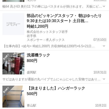
幅64 高さ63 奥行11 下の棒にはバスタオルが掛けれます。 天板にビス
穴あり
岩手
滝沢市
収納家具
整理棚
部品のピッキングスタッフ・ 朝はゆったり
9:30または10:30スタート 土日祝…
時給1,200円
株式会社ホットスタッフ岩手
岩手県
スポンサー：求人ボックス
07月10日
【仕事内容】<給与> 時給1,200円 月収例時給1200円×6.5×21日
=163,800円～ 月収16万円以上 交通費別途支給 <即払い制度あり> 時給
アルバイト・パート / 派遣社員
洗濯機ラック
×稼働時間分の内、1000円単位で申請可能! 申請日から最短当日中に受
800円
取可...
盛岡駅
10月31日
サビはありますが通販の丸パイプでふにゃふにゃした安物ではありま
せん。 角パイプで天板は天然木です。 耐負荷荷重そこそこの洗濯機ラ
岩手
盛岡市
盛岡駅
収納家具
ラック
【決まりました】ハンガーラック
ックとしては上位タイプです。 もちろんサイズ変えれます。 置...
500円
青山駅
10月2日