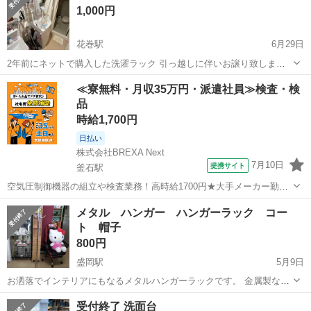
1,000円
花巻駅
6月29日
2年前にネットで購入した洗濯ラック 引っ越しに伴いお譲り致しま
す。 7/5土曜日の引き取り可能な方で お願い致します。
岩手
花巻市
花巻駅
収納家具
ラック
≪寮無料・月収35万円・派遣社員≫検査・検
品
時給1,700円
日払い
株式会社BREXA Next
7月10日
提携サイト
釜石駅
空気圧制御機器の組立や検査業務！高時給1700円★大手メーカー勤
務！嬉しい寮費無料！ワンルーム寮完備★マイカー通勤OK＆工場敷地
岩手
釜石市
釜石駅
その他
メタル ハンガー ハンガーラック コー
内に無料駐車場あり★！《岩手県釜石市》 人気の工場のお仕事 ◇空気
ト 帽子
圧制御機器（シリンダ、バルブ...
800円
盛岡駅
5月9日
お洒落でインテリアにもなるメタルハンガーラックです。 金属製なの
でスタイリッシュでお部屋が引き立ちます。 いつも通りお店の客寄せ
岩手
盛岡市
盛岡駅
収納家具
商品
受付終了 洗面台
商品です。 どんだけうちが安いか知ってもらうためのアピール、戦略