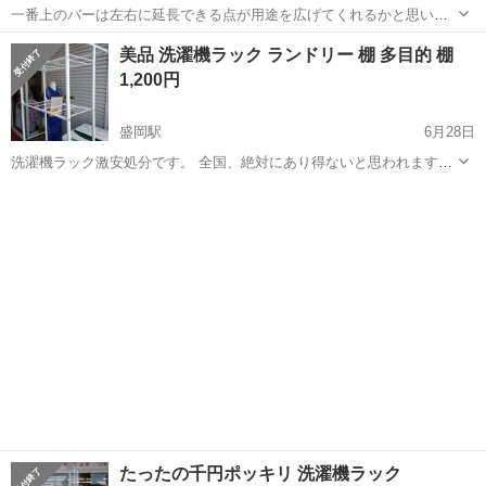
一番上のバーは左右に延長できる点が用途を広げてくれるかと思いま
す☺︎ 高さ最小 約1050mm よこ最小 約910mm 奥行き 約420mm ※ 郵
岩手
盛岡市
青山駅
収納家具
ラック
美品 洗濯機ラック ランドリー 棚 多目的 棚
送等は行っておりませんのでご了承下さい。詳しくはプロフィールも
1,200円
是非ご...
盛岡駅
6月28日
洗濯機ラック激安処分です。 全国、絶対にあり得ないと思われますが
同じクオリティで、全体的にうちより安いショップやネット販売のと
岩手
盛岡市
盛岡駅
収納家具
ラック
ころがあったらお礼しますのでぜひ教えてください。 (リサイクルショ
ップへの...
たったの千円ポッキリ 洗濯機ラック