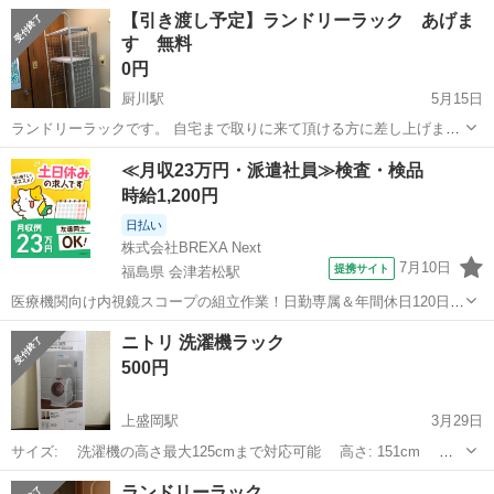
す。 写真のカゴ等はサービスなので欲しい方には差し上げます。 安い
岩手
盛岡市
盛岡駅
収納家具
ラック
【引き渡し予定】ランドリーラック あげま
理由は、もともと着物屋さんなので異種商品を置いておくと店のイメ
す 無料
ージが悪くなるた...
0円
厨川駅
5月15日
ランドリーラックです。 自宅まで取りに来て頂ける方に差し上げま
す。 所々錆びてるところがありますが、まだまだ使用していただけま
岩手
盛岡市
厨川駅
収納家具
ランドリー
≪月収23万円・派遣社員≫検査・検品
す。
時給1,200円
日払い
株式会社BREXA Next
7月10日
提携サイト
福島県 会津若松駅
医療機関向け内視鏡スコープの組立作業！日勤専属＆年間休日120日
★◎20代～40代の男女活躍中！送迎あり！マイカー通勤OK◎無料駐車
福島
会津若松市
会津若松駅
その他
ニトリ 洗濯機ラック
場あり★日払いあり◎空調完備で快適作業！《福島県会津若松市》 人
500円
気の工場のお仕事 ◇医療機...
上盛岡駅
3月29日
サイズ: 洗濯機の高さ最大125cmまで対応可能 高さ: 151cm 有
効内寸（床から棚の高さ）: 121cm, 126cm, 131cm ...
岩手
盛岡市
上盛岡駅
収納家具
タオル
ランドリーラック