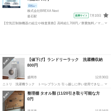
日払い
株式会社BREXA Next
7月10日
提携サイト
釜石駅
【空気圧制御機器の組立や検査業務】高時給1,700円／寮費無料／マイ
カー通勤OK＆工場敷地内に無料駐車場あり 人気の工場のお仕事 ◇空
岩手
釜石市
釜石駅
その他
気圧制御機器（シリンダ、バルブ等）の製造・組立、検査、梱包、入
出荷業務◇ ＊大手メーカー...
【値下げ】ランドリーラック 洗濯機収納
800円
盛岡市
12月30日
ニトリ 洗濯機ラック トーレブランカ 引っ越しに伴い使用できなく
なったため 組み立て済み 現状お渡し 購入価格1,990円
岩手
盛岡市
収納家具
ラック
整理棚 タオル類 (11/20引き取り可能な方
0円
滝沢市
11月16日