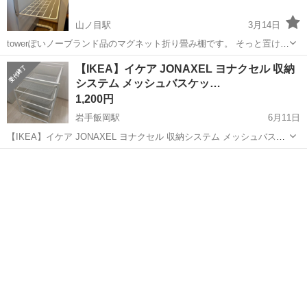
山ノ目駅
3月14日
towerぽいノーブランド品のマグネット折り畳み棚です。 そっと置けば
5kgくらいまで耐えられます。ドサッと物を置いたり力をかけると落ち
岩手
一関市
山ノ目駅
収納家具
マグネット
【IKEA】イケア JONAXEL ヨナクセル 収納
ます。 浴室から手の届くところにマグネットがつくものが無いのにあ
システム メッシュバスケッ…
ったら便利そうと買っ...
1,200円
岩手飯岡駅
6月11日
【IKEA】イケア JONAXEL ヨナクセル 収納システム メッシュバスケ
ット ホワイト 幅 50 cm 奥行き 51 cm 高さ 70 cm 画像4枚目のよう
岩手
盛岡市
岩手飯岡駅
収納家具
なサビ汚れあります。 ノンクレーム、ノンリターン