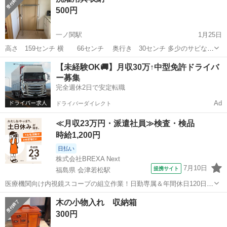
500円
一ノ関駅
1月25日
高さ 159センチ 横 66センチ 奥行き 30センチ 多少のサビなど
あります 3月までに、自宅にできるだけ早くとりにきてくれる方を優
岩手
一関市
一ノ関駅
収納家具
用具
【未経験OK🚚】月収30万↑中型免許ドライバ
先させていただきます。 よろしくおねがいします。
ー募集
完全週休2日で安定転職
Ad
ドライバーダイレクト
≪月収23万円・派遣社員≫検査・検品
時給1,200円
日払い
株式会社BREXA Next
7月10日
提携サイト
福島県 会津若松駅
医療機関向け内視鏡スコープの組立作業！日勤専属＆年間休日120日
★◎20代～40代の男女活躍中！送迎あり！マイカー通勤OK◎無料駐車
福島
会津若松市
会津若松駅
その他
木の小物入れ 収納箱
場あり★日払いあり◎空調完備で快適作業！《福島県会津若松市》 人
300円
気の工場のお仕事 ◇医療機...