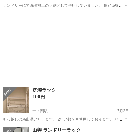
ランドリーにて洗濯機上の収納として使用していました。 幅74.5奥行
34.5高さ174.5のメタルラックです。 定価20000円以上？参考までに
岩手
盛岡市
盛岡駅
収納家具
ランドリー
HP資料載せています。 奥行浅めですので、サイズが合えばランドリー
だけでなく色...
洗濯ラック
100円
一ノ関駅
7月2日
引っ越しの為出品いたします。 2年と数ヶ月使用しております。 ハゲ
などもほとんどなく比較的綺麗だと思いますが、全てチェックしてい
岩手
一関市
一ノ関駅
収納家具
ラック
山善 ランドリーラック
るわけではないので保証はできません。 ニトリの洗濯機ラック クルス