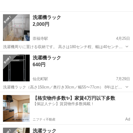
洗濯機ラック
2,000円
崇福寺駅
4月25日
洗濯機周りに置ける収納です。 高さは180センチ程、幅は40センチ
程、幅は調整可能です。 引越しに伴い、不要となりましたので出品い
岩手
盛岡市
崇福寺駅
収納家具
ラック
洗濯機ラック
たします。 分解できる構造です。 26日引取希望です。
640円
仙北町駅
7月29日
洗濯機ラック（高さ150cm／奥行き30cm／幅55〜77cm） 8年ほど前
に中古で購入し、長期間使用していました。 洗濯機の上に設置して使
岩手
盛岡市
仙北町駅
収納家具
ラック
【格安物件多数✨】家賃4万円以下多数
うタイプの収納ラックです。幅は伸縮式で、おおよそ55〜77cmの間で
【保証人ナシ】賃貸物件多数掲載！
調整可能です。...
Ad
ニフティ不動産
洗濯ラック