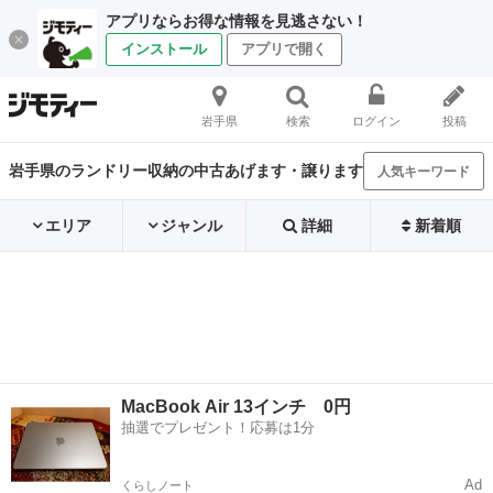
アプリならお得な情報を見逃さない！
インストール
アプリで開く
岩手県
検索
ログイン
投稿
岩手県のランドリー収納の中古あげます・譲ります
人気キーワード
エリア
ジャンル
詳細
新着順
MacBook Air 13インチ 0円
抽選でプレゼント！応募は1分
Ad
くらしノート