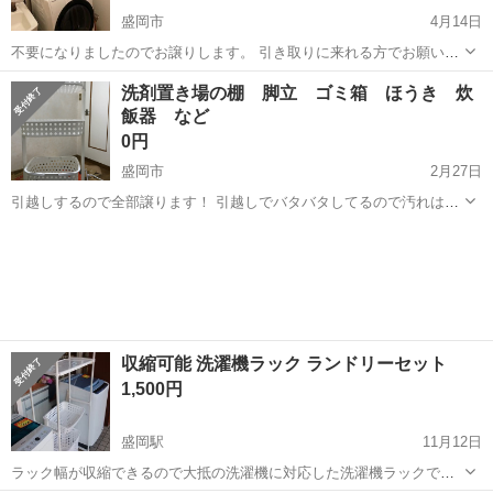
盛岡市
4月14日
不要になりましたのでお譲りします。 引き取りに来れる方でお願いし
ます。 ・洗濯機ラック ブラウン色、幅80ｃｍ（伸縮できます）、奥行
岩手
盛岡市
収納家具
物干しスタンド
洗剤置き場の棚 脚立 ゴミ箱 ほうき 炊
45ｃｍ（棚部分は25ｃｍ）、高さ170ｃｍ程です。 ・物干しスタンド
飯器 など
ブラウ...
0円
盛岡市
2月27日
引越しするので全部譲ります！ 引越しでバタバタしてるので汚れはま
あまあありますので、ご了承ください 洗剤置くようの棚は分解もでき
岩手
盛岡市
収納家具
脚立
るのでご安心ください
収縮可能 洗濯機ラック ランドリーセット
1,500円
盛岡駅
11月12日
ラック幅が収縮できるので大抵の洗濯機に対応した洗濯機ラックで