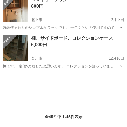
800円
北上市
2月28日
洗濯機まわりのシンプルなラックです。 一年くらいの使用ですので美
品です。 タオルをかけられるバーもあります。 サイズは後ほど 自宅
岩手
北上市
収納家具
ラック
棚、サイドボード、コレクションケース
まで取りに来ていただける方のみお願いします！
6,000円
奥州市
12月16日
棚です。 定価5万程したと思います。 コレクションを飾っていまし
た。 モダンで、とてもオシャレです。 目立った傷等見られません。
岩手
奥州市
収納家具
ケース
大切に使用していました。 屋内で動物飼ってません。 タバコも吸いま
せん。 よろしくお願い致します。
全45件中 1-45件表示