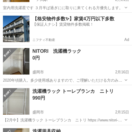
室内用洗濯星です ３月半ば過ぎにに取りに来てくれる方優先します。
岩手
一関市
一ノ関駅
収納家具
【格安物件多数✨】家賃4万円以下多数
【保証人ナシ】賃貸物件多数掲載！
Ad
ニフティ不動産
NITORI 洗濯機ラック
0円
盛岡市
2月16日
2020年頃購入。多少使用感ありますので、ご理解いただける方のみご
検討ください。 3月15日中旬までに、市内中心部で引き渡し希望で
岩手
盛岡市
収納家具
ラック
洗濯機ラック トーレブランカ ニトリ
す。 箱はないので、写真のように紙袋でのお渡しになります。 【メー
990円
カー】 NITORI 【品...
盛岡市
2月15日
【2月中】洗濯機ラック トーレブランカ ニトリ https://www.nitori-
net.jp/ec/product/8530581s/ 3年弱使用していました。 大きな汚れや傷
岩手
盛岡市
収納家具
トーレブランカ
洗濯用具収納
はありません。 基本的に2...