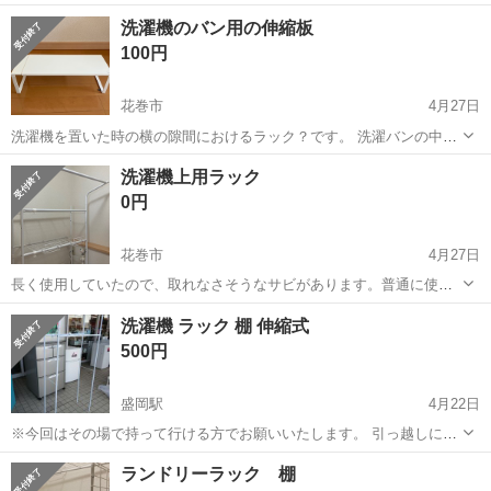
まで取りに来て頂ける方でお願いします。 一度組み立てましたが、未
岩手
盛岡市
収納家具
ステンレス
洗濯機のバン用の伸縮板
使用です。 部品はすべて、説明書も含めて揃っています。 我が家で
100円
は、サイズ...
花巻市
4月27日
洗濯機を置いた時の横の隙間におけるラック？です。 洗濯バンの中に
ホコリがたまらなくなり、上に物が置けるので便利です。伸びるので
岩手
花巻市
収納家具
物件
洗濯機上用ラック
大体の賃貸物件に合うと思います。
0円
花巻市
4月27日
長く使用していたので、取れなさそうなサビがあります。普通に使う
分に問題ありません
岩手
花巻市
収納家具
ラック
洗濯機 ラック 棚 伸縮式
500円
盛岡駅
4月22日
※今回はその場で持って行ける方でお願いいたします。 引っ越しに伴
う買取り品です。 写真のように二分割になるため車に積めます。 ジモ
岩手
盛岡市
盛岡駅
収納家具
商品
ランドリーラック 棚
ティーの場合、全国規模のオークションと違い検索数の関係で不利な