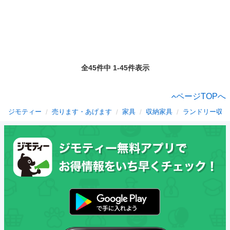
全45件中 1-45件表示
ページTOPへ
ジモティー
売ります・あげます
家具
収納家具
ランドリー収納