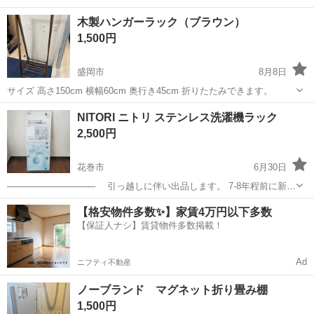
木製ハンガーラック（ブラウン）
1,500円
盛岡市
8月8日
サイズ 高さ150cm 横幅60cm 奥行き45cm 折りたたみできます。
岩手
盛岡市
収納家具
木製
NITORI ニトリ ステンレス洗濯機ラック
2,500円
花巻市
6月30日
────────────── 引っ越しに伴い出品します。 7-8年程前に新品
で購入しましたが、中々帰る機会がなかったので組み立てた状態で置
岩手
花巻市
収納家具
【格安物件多数✨】家賃4万円以下多数
いてたままでした。 ■状態... ステンレス棚のフィルムはそのまま...
【保証人ナシ】賃貸物件多数掲載！
Ad
ニフティ不動産
ノーブランド マグネット折り畳み棚
1,500円