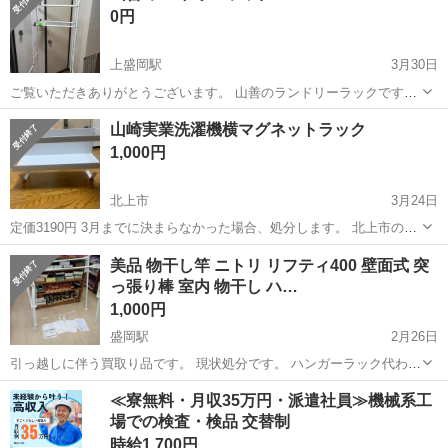
0円
(ピュアホワイト) ...
上盛岡駅
3月30日
ご覧いただきありがとうございます。 山善のランドリーラックです。
幅61-93、奥行き60、高さは180cmほどのサイズの商品です。 参考ま
岩手
盛岡市
上盛岡駅
収納家具
ランドリー
山崎実業洗濯機横マグネットラック
でに、メーカのURLを載せておきます。 https://yamazenbizco...
1,000円
北上市
3月24日
定価3190円 3月までに決まらなかった場合、処分します。 北上市のユ
ニバース駐車場で受け渡しをお願いします。 以下、受け渡し可能日時
岩手
北上市
収納家具
マグネット
美品 物干し竿 ニトリ リフティ400 壁面式 突
です。 3/22 18:00以降 3/23 17:30以降 3/24 19:30以降...
っ張り棒 室内 物干し ハ…
1,000円
盛岡駅
2月26日
引っ越しに伴う買取り品です。 現状処分です。 ハンガーラック代わり
に使い方いろいろです。 部品自己責任で確認お願いいたします。 ニト
岩手
盛岡市
盛岡駅
収納家具
物干し
≪寮無料・月収35万円・派遣社員≫機械系工
リの製品で新しい現役商品です。 下記データーです。↓ ...
場での検査・検品 交替制
時給1,700円