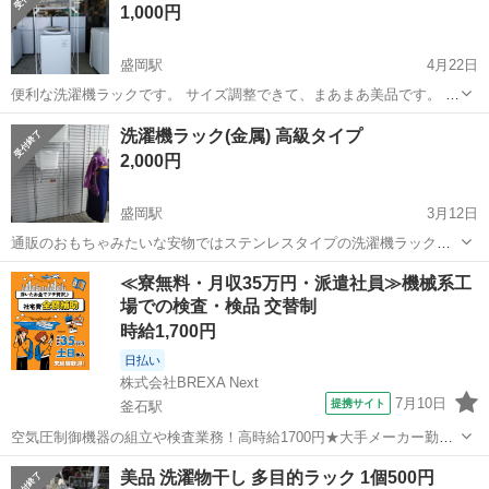
1,000円
盛岡駅
4月22日
便利な洗濯機ラックです。 サイズ調整できて、まあまあ美品です。 品
物は知り合いの店舗に置いてあります。 (処分価格なので値引き交渉等
岩手
盛岡市
盛岡駅
収納家具
ラック
洗濯機ラック(金属) 高級タイプ
はスタッフとお願いいたします) これだと気にいればも...
2,000円
盛岡駅
3月12日
通販のおもちゃみたいな安物ではステンレスタイプの洗濯機ラックで
す。 写真の洗濯カゴは別売です。(高級タイプで1個300円です) いくら
岩手
盛岡市
盛岡駅
収納家具
ラック
≪寮無料・月収35万円・派遣社員≫機械系工
安くしても、ここでは売れないのでかなり安くしたつもりで...
場での検査・検品 交替制
時給1,700円
日払い
株式会社BREXA Next
7月10日
提携サイト
釜石駅
空気圧制御機器の組立や検査業務！高時給1700円★大手メーカー勤
務！嬉しい寮費無料！ワンルーム寮完備★マイカー通勤OK＆工場敷地
岩手
釜石市
釜石駅
その他
美品 洗濯物干し 多目的ラック 1個500円
内に無料駐車場あり★！《岩手県釜石市》 人気の工場のお仕事 ◇空気