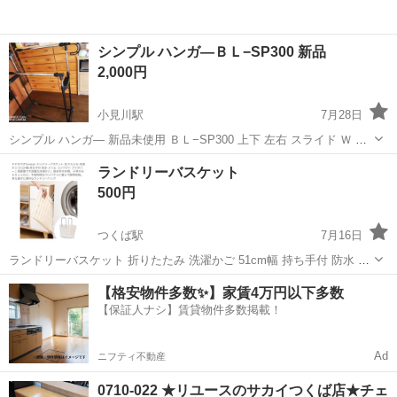
シンプル ハンガ―ＢＬ−SP300 新品
2,000円
小見川駅
7月28日
シンプル ハンガ― 新品未使用 ＢＬ−SP300 上下 左右 スライド Ｗ ハ
ンガ― 👍ラッキー サイズ Ｗ985〜1.370ＸD480 Ｈ950 〜16.00 ㍉ 梱包
茨城
神栖市
小見川駅
収納家具
新品
ランドリーバスケット
用ケ―ス破損の為...
500円
つくば駅
7月16日
ランドリーバスケット 折りたたみ 洗濯かご 51cm幅 持ち手付 防水 ス
リム コンパクト アイボリー | 超軽量で大容量な洗濯かご 2026購入
茨城
つくば市
つくば駅
収納家具
ランドリー
【格安物件多数✨】家賃4万円以下多数
【保証人ナシ】賃貸物件多数掲載！
Ad
ニフティ不動産
0710-022 ★リユースのサカイつくば店★チェ