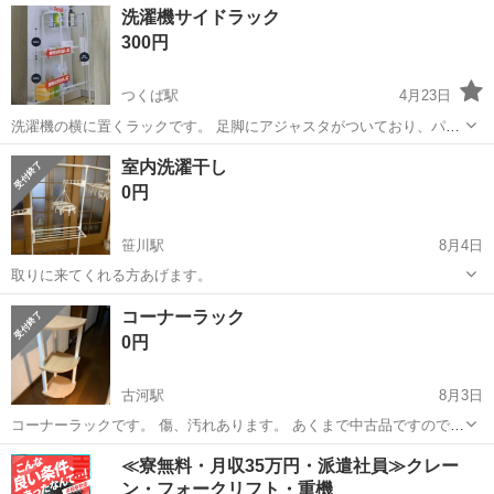
茨城
稲敷郡
収納家具
ハート
洗濯機サイドラック
300円
つくば駅
4月23日
洗濯機の横に置くラックです。 足脚にアジャスタがついており、パン
をまたいで設置可能です。 10年近く使っていたので、錆び等あります
茨城
つくば市
つくば駅
収納家具
ラック
室内洗濯干し
が、十分使用できる状態です。 ネジ等揃ってますが、付属のスパナが
0円
なく、分解時はラジオ...
笹川駅
8月4日
取りに来てくれる方あげます。
茨城
神栖市
笹川駅
収納家具
コーナーラック
0円
古河駅
8月3日
コーナーラックです。 傷、汚れあります。 あくまで中古品ですのでノ
ークレームノーリターンでお願いします。 サイズは 高さ77cm 幅
茨城
古河市
古河駅
収納家具
≪寮無料・月収35万円・派遣社員≫クレー
29.5cm 奥行29.5cm です。 ■取引条件 こちらの自宅近くまで引き取り
ン・フォークリフト・重機
に来てくだ...