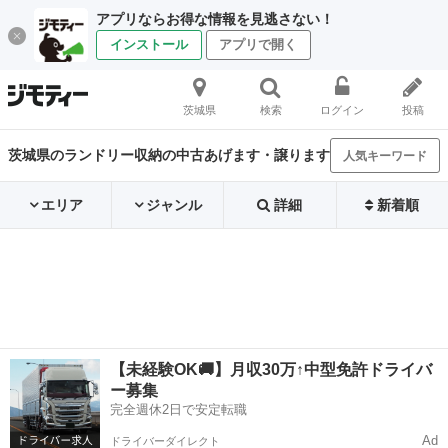
アプリならお得な情報を見逃さない！
インストール
アプリで開く
茨城県
検索
ログイン
投稿
茨城県のランドリー収納の中古あげます・譲ります
人気キーワード
エリア
ジャンル
詳細
新着順
【未経験OK🚚】月収30万↑中型免許ドライバ
ー募集
完全週休2日で安定転職
Ad
ドライバーダイレクト