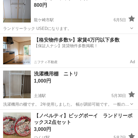
800円
側に破損が...
龍ケ崎市駅
6月5日
ランドリーラック USEDになります。
茨城
龍ケ崎市
龍ケ崎市駅
収納家具
ランドリー
【格安物件多数✨】家賃4万円以下多数
【保証人ナシ】賃貸物件多数掲載！
Ad
ニフティ不動産
洗濯機用棚 ニトリ
1,000円
土浦駅
5月30日
洗濯機用の棚です。 2年使用しました。 幅が調節可能です。 一般の洗
濯機なら、使用可能です。
茨城
土浦市
土浦駅
収納家具
ニトリ
【ノベルティ】ビッグボーイ ランドリーボ
ックス2点セット
3,000円
つくば駅
5月7日