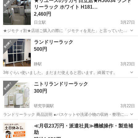
★リユースのサカイ日立店★HJ0034 ランド
態】傷や錆はあります。 【アピールポイント】状態はいいのでまだま
リーラック ホワイト H181…
だ使えます！ ...
2,460円
日立駅
3月27日
★ジモティ割★店頭ご購入の際に「ジモティを見た」と言っていただ
くとジモティ限定価格（掲載価格の10%OFF）でご購入が可能です。
茨城
日立市
日立駅
収納家具
サカイ
ランドリーラック
ぜひ店頭にてスタッフまでお伝えくださいませ。 --------------------...
500円
静駅
3月23日
3年ぐらい使いました。まだまだ使えると思います。綺麗です。
茨城
那珂市
静駅
収納家具
ランドリー
ニトリランドリーラック
300円
研究学園駅
3月22日
ランドリーラック 商品説明 ●バスケットや洗濯小物の収納・整理に便
利 ●スリム設計なので場所をとらずすき間にも置きやすい ●バスケッ
茨城
つくば市
研究学園駅
収納家具
ランドリー
≪月収23万円・派遣社員≫機械操作・製造補
トを2段に置いて収納力アップ ■耐荷重(約)：下段3kg・上段2kg サイズ
助
2段 ・サ...