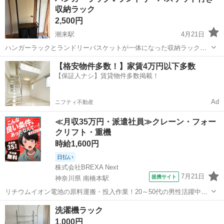
収納ラック
2,500円
潮来駅
4月21日
ハンガーラックとランドリーバスケットが一体になった収納ラックで
す😊 ✨上部に衣類を掛けられるハンガーラック付き ✨下部にバスケッ
茨城
潮来市
潮来駅
収納家具
ラック
【格安物件多数！】家賃4万円以下多数
ト2個付きで洗濯物収納に便利 ✨中段の棚にバッグや小物も置けます
【保証人ナシ】賃貸物件多数掲載！
洗濯動線がこれ一台で完結す...
Ad
ニフティ不動産
≪月収35万円・派遣社員≫クレーン・フォー
クリフト・重機
時給1,600円
日払い
株式会社BREXA Next
7月21日
提携サイト
神奈川県 南橋本駅
リチウムイオン電池の原料運搬・投入作業！20～50代の男性活躍中★
ワンルーム寮完備！赴任旅費会社負担！年間休日130日★フォークリフ
神奈川
相模原市
南橋本駅
その他
洗濯機ラック
ト免許お持ちの方、活躍中！就業先食堂利用可★《神奈川県相模原
1,000円
市》 人気の工場のお仕事 ◇電...