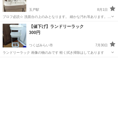
玉戸駅
8月1日
プロフ必読☆ 洗面台の上のみとなります。 細かな汚れ等あります。
写真3枚目、ネジを止めたところを蓋する白いプラスチック蓋が一つあ
茨城
筑西市
玉戸駅
収納家具
【値下げ】ランドリーラック
りません。 写真4枚目のように、その蓋が外すときに傷つけてしまっ
300円
てあります。 電球もあります...
つくばみらい市
7月30日
ランドリーラック 画像の物のみです 軽く拭き掃除はしてあります
茨城
つくばみらい市
収納家具