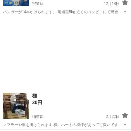
宗道駅
12月18日
ハンガーが14本かけられます。 耐過重5kg 近くのコンビニにて現金引
き換え手渡しでお願いします。
茨城
下妻市
宗道駅
収納家具
棚
30円
稲敷郡
2月22日
マフラーや服を掛けられます 横にハートの模様があって可愛いです 横
部分に少しスレあり 茨城県稲敷郡辺りでお渡しできる方優先