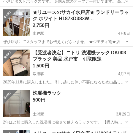
小さいダストボックスです。 足踏み式のオープナー付いてます。 高さ
24センチ、直径18センチくらいです。 ちょっとしたところのゴミ箱に
茨城
水戸市
水戸駅
収納家具
ダストボックス
★リユースのサカイ水戸店★ ランドリーラッ
いかがでしょうか。 よろしくお願い致します〜！ 受け渡しは水戸市酒
ク ホワイト H187×D38×W…
門町を予定...
2,750円
水戸駅
4月8日
ぜひ店頭にてスタッフまでお伝えくださいませ。 ★ジモティ割★店頭
ご購入の際に「ジモティを見た」と言っていただくとジモティ限定価
茨城
水戸市
水戸駅
収納家具
サカイ
【受渡者決定】ニトリ 洗濯機ラック DK003
格（掲載価格の10%OFF）でご購入が可能です。 ■引越でおなじみ、
ブラック 美品 水戸市 引取限定
サカイ引越センターのリユー...
1,500円
常澄駅
4月7日
2025年11月に購入しました。 引っ越しに伴い不要になるため出品しま
す。 【商品】 ニトリ 洗濯機ラック DK003 ブラック ニトリ商品ペー
茨城
水戸市
常澄駅
収納家具
ニトリ
洗濯機ラック
ジ https://www.nitori-net.jp/ec/product/...
500円
土浦駅
3月29日
2年ほど前に購入した洗濯機に被せて使えるラックです。 【購入時価
格】5000円ぐらい 【サイズ 幅60-93×奥行53×高182cm 【傷などの状
茨城
土浦市
土浦駅
収納家具
ラック