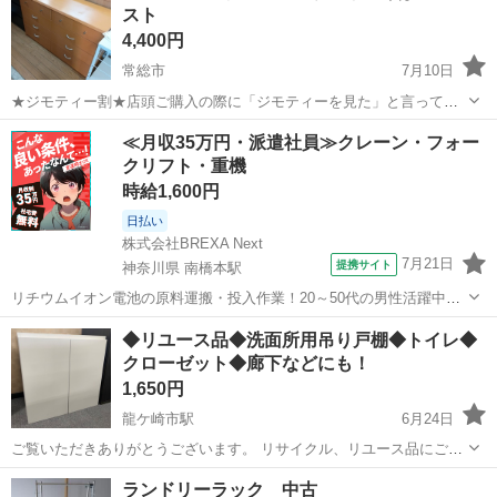
スト
4,400円
常総市
7月10日
★ジモティー割★店頭ご購入の際に「ジモティーを見た」と言ってい
ただくとジモティー限定価格（掲載価格の10%OFF）でご購入が可能
茨城
常総市
収納家具
サカイ
≪月収35万円・派遣社員≫クレーン・フォー
です。 必ずご精算前にスタッフまでお伝えくださいませ。 ■引越でお
クリフト・重機
なじみ、サカイ引越セン...
時給1,600円
日払い
株式会社BREXA Next
7月21日
提携サイト
神奈川県 南橋本駅
リチウムイオン電池の原料運搬・投入作業！20～50代の男性活躍中★
ワンルーム寮完備！赴任旅費会社負担！年間休日130日★フォークリフ
神奈川
相模原市
南橋本駅
その他
◆リユース品◆洗面所用吊り戸棚◆トイレ◆
ト免許お持ちの方、活躍中！就業先食堂利用可★《神奈川県相模原
クローゼット◆廊下などにも！
市》 人気の工場のお仕事 ◇電...
1,650円
龍ケ崎市駅
6月24日
ご覧いただきありがとうございます。 リサイクル、リユース品にご理
解いただける方のみ、よろしくお願い致します。 こちらは洗面所用吊
茨城
つくばみらい市
龍ケ崎市駅
収納家具
ランドリーラック 中古
戸棚です。 使用・保管・運搬に伴う多少の傷や汚れがございます。 左