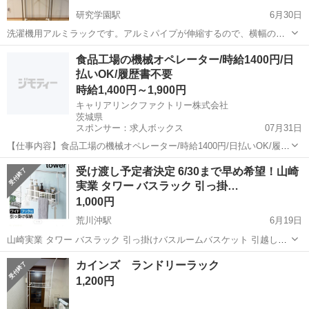
研究学園駅
6月30日
洗濯機用アルミラックです。アルミパイプが伸縮するので、横幅の調
整ができます。 高さは約180cmで、調整はできません。 他の出品物も
茨城
つくば市
研究学園駅
収納家具
アルミ
食品工場の機械オペレーター/時給1400円/日
あるので、まとめて引き取ってくださる方大歓迎です！
払いOK/履歴書不要
時給1,400円～1,900円
キャリアリンクファクトリー株式会社
茨城県
スポンサー：求人ボックス
07月31日
【仕事内容】食品工場の機械オペレーター/時給1400円/日払いOK/履歴
書不要 <給与> 時給1400円～1900円 <勤務地> 茨城県 猿島郡五霞町
アルバイト・パート
受け渡し予定者決定 6/30まで早め希望！山崎
「社員を企業に派遣して終わり」ではありません/ 就業中のモチベーシ
実業 タワー バスラック 引っ掛…
ョン維持やフ...
1,000円
荒川沖駅
6月19日
山崎実業 タワー バスラック 引っ掛けバスルームバスケット 引越しに
伴い出品致します。 6/30までに取引できる方限定になります。 【状
茨城
稲敷郡
荒川沖駅
収納家具
カインズ ランドリーラック
態】 ・使用に伴う多少の汚れあり お渡し前に簡単にクリーニング
1,200円
を行います ・中古...