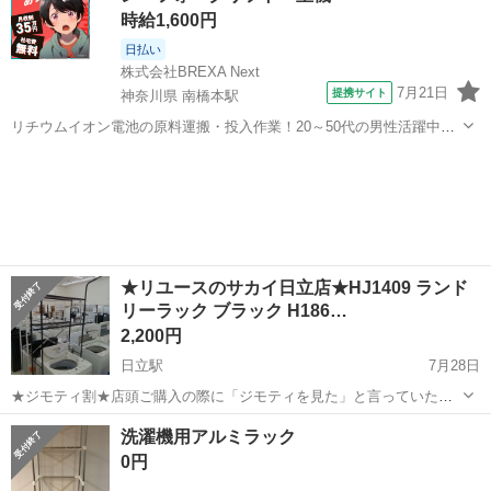
時給1,600円
日払い
株式会社BREXA Next
7月21日
提携サイト
神奈川県 南橋本駅
リチウムイオン電池の原料運搬・投入作業！20～50代の男性活躍中★
ワンルーム寮完備！赴任旅費会社負担！年間休日130日★フォークリフ
神奈川
相模原市
南橋本駅
その他
ト免許お持ちの方、活躍中！就業先食堂利用可★《神奈川県相模原
市》 人気の工場のお仕事 ◇電...
★リユースのサカイ日立店★HJ1409 ランド
リーラック ブラック H186…
2,200円
日立駅
7月28日
★ジモティ割★店頭ご購入の際に「ジモティを見た」と言っていただ
くとジモティ限定価格（掲載価格の10%OFF）でご購入が可能です。
茨城
日立市
日立駅
収納家具
洗濯機用アルミラック
ぜひ店頭にてスタッフまでお伝えくださいませ。 ----------------------...
0円