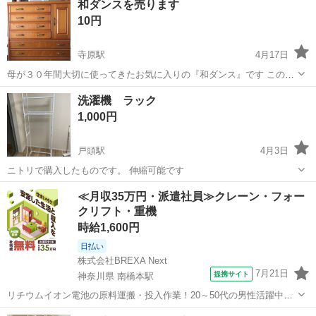
和ダンスを売ります
サイズをご確認ください 7キロ洗濯機を使用しています
10円
寺原駅
4月17日
母が３０年間大切に使ってきたお気に入りの『和ダンス』です この
度、 ホームに入居することになりました どうぞ末長くお使いくだ
茨城
取手市
寺原駅
収納家具
洗濯機 ラック
さい
1,000円
戸頭駅
4月3日
ニトリで購入したものです。 伸縮可能です
茨城
取手市
戸頭駅
収納家具
ラック
≪月収35万円・派遣社員≫クレーン・フォー
クリフト・重機
時給1,600円
日払い
株式会社BREXA Next
7月21日
提携サイト
神奈川県 南橋本駅
リチウムイオン電池の原料運搬・投入作業！20～50代の男性活躍中★
ワンルーム寮完備！赴任旅費会社負担！年間休日130日★フォークリフ
神奈川
相模原市
南橋本駅
その他