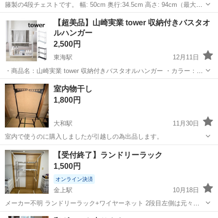
籐製の4段チェストです。 幅: 50cm 奥行:34.5cm 高さ: 94cm（最大）
引き出しの高さ: 12cm レトロなお品です。ライナーは洗濯してありま
茨城
つくば市
収納家具
チェスト
【超美品】山崎実業 tower 収納付きバスタオ
すが、その後使用せずに置いたままでした。 ご興味のある方は実物
ルハンガー
を...
2,500円
東海駅
12月11日
・商品名：山崎実業 tower 収納付きバスタオルハンガー ・カラー：ホ
ワイト ・商品サイズ：W67×D15×H84.5（キャスター含む） ・購入価
茨城
那珂郡
東海駅
収納家具
tower
室内物干し
格：8,000円程度 ・使用期間：約2年 大事に使用してきましたの...
1,800円
大和駅
11月30日
室内で使うのに購入しましたが引越しの為出品します。
茨城
桜川市
大和駅
収納家具
物干し
【受付終了】ランドリーラック
1,500円
オンライン決済
金上駅
10月18日
メーカー不明 ランドリーラック+ワイヤーネット 2段目左側は元々空
いているスペースの為百均のワイヤーネットを付けていました 2枚で
茨城
ひたちなか市
金上駅
収納家具
ランドリー