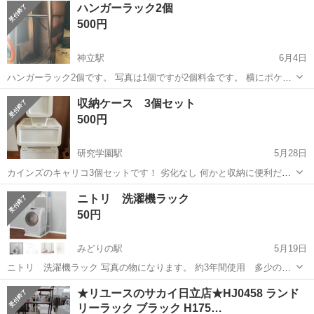
神奈川
相模原市
南橋本駅
その他
ハンガーラック2個
ト免許お持ちの方、活躍中！就業先食堂利用可★《神奈川県相模原
500円
市》 人気の工場のお仕事 ◇電...
神立駅
6月4日
ハンガーラック2個です。 写真は1個ですが2個料金です。 横にポケッ
トがあり便利です。 縦 約175cm 横 約80cm
茨城
かすみがうら市
神立駅
収納家具
ラック
収納ケース 3個セット
500円
研究学園駅
5月28日
カインズのキャリコ3個セットです！ 劣化なし 何かと収納に便利だと
思います！ よろしくお願いします◡̈
茨城
つくば市
研究学園駅
収納家具
キャリコ
ニトリ 洗濯機ラック
50円
みどりの駅
5月19日
ニトリ 洗濯機ラック 写真の物になります。 約3年間使用 多少の使
用感ございますが、まだまだ使えます。 おそらく解体せずに運べるの
茨城
つくば市
みどりの駅
収納家具
ラック
★リユースのサカイ日立店★HJ0458 ランド
でそのまま取りに来れる方優先でお願いいたします。 返品NG
リーラック ブラック H175…