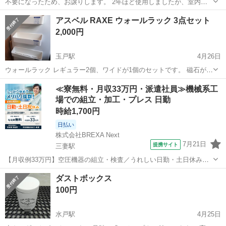
​不要になったため、お譲りします。 2年ほど使用しましたが、室内利
用のため比較的綺麗な状態です。 ​【商品詳細】 ​ブランド: Airblue ​使用
茨城
守谷市
守谷駅
収納家具
キャスター
アスベル RAXE ウォールラック 3点セット
期間: 約2年 ​サイズ: 幅/奥行 46.5cm〜68cm（伸縮調整可...
2,000円
玉戸駅
4月26日
ウォールラック レギュラー2個、ワイドが1個のセットです。 磁石が結
構強めでしっかり固定出来ます。 元値がレギュラー1個1500円くら
茨城
筑西市
玉戸駅
収納家具
ウォール
≪寮無料・月収33万円・派遣社員≫機械系工
い、ワイドが2000円くらいだったと記憶しておりますのでお得かと思
場での組立・加工・プレス 日勤
われます。 一度軽い清...
時給1,700円
日払い
株式会社BREXA Next
7月21日
提携サイト
三妻駅
【月収例33万円】空圧機器の組立・検査／うれしい日勤・土日休み／
無料の社宅付き◎ 人気の工場のお仕事 ◇空気圧制御機器製品の組立・
茨城
常総市
三妻駅
その他
ダストボックス
検査作業◇ ・調整機器の組立作業 ★工場未経験者でも安心して働ける
100円
環境になります。 ★細...
水戸駅
4月25日