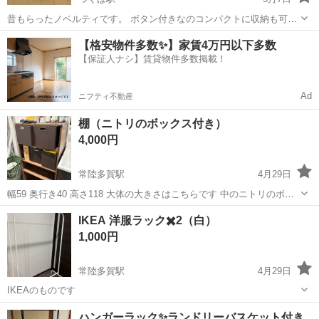
昔もらったノベルティです。 ボタン付きなのコンパクトに収納も可能
です 未開封ですが自宅保管のため神経質な方はご遠慮下さい
茨城
つくば市
つくば駅
収納家具
ノベルティ
【格安物件多数✨】家賃4万円以下多数
【保証人ナシ】賃貸物件多数掲載！
Ad
ニフティ不動産
棚（ニトリのボックス付き）
4,000円
常陸多賀駅
4月29日
幅59 奥行き40 高さ118 大体の大きさはこちらです 中のニトリのボッ
クス四つお付けします 軽トラや運べる車がある方ご連絡ください！
茨城
日立市
常陸多賀駅
収納家具
ボックス
IKEA 洋服ラック✖️2（白）
1,000円
常陸多賀駅
4月29日
IKEAのものです
茨城
日立市
常陸多賀駅
収納家具
IKEA
ハンガーラック✨ランドリーバスケット付き