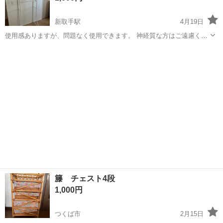
新取手駅
4月19日
使用感ありますが、問題なく使用できます。 神経質な方はご遠慮くだ
さい
茨城
取手市
新取手駅
収納家具
ラック
籐 チェスト4段
1,000円
つくば市
2月15日