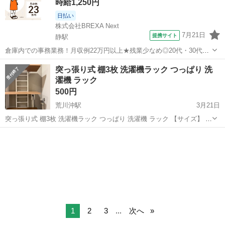
時給1,250円
日払い
株式会社BREXA Next
7月21日
提携サイト
静駅
倉庫内での事務業務！月収例22万円以上★残業少なめ◎20代・30代・
40代の男女活躍中！空調完備で快適作業★食堂利用可◎マイカー通勤
茨城
常陸大宮市
静駅
その他
突っ張り式 棚3枚 洗濯機ラック つっぱり 洗
OK◎無料駐車場完備！《茨城県常陸大宮市》 人気の工場のお仕事 ◇
濯機 ラック
電子部品製造倉庫内の事務...
500円
荒川沖駅
3月21日
突っ張り式 棚3枚 洗濯機ラック つっぱり 洗濯機 ラック 【サイズ】 幅
55x高さ207〜264cm 棚板含む奥行26.5cm 棚板：24x55cm 【材質】
茨城
つくば市
荒川沖駅
収納家具
ラック
フレーム：スチール（粉体塗装） 棚板：塩化ビニル化粧繊維版 ...
1
2
3
...
次へ