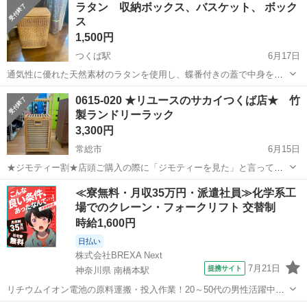
ラタン 収納ボックス、バスケット、 ボック
ス
1,500円
つくば駅
6月17日
通気性に優れた天然素材のラタンを使用し、蝶番付きの蓋で中身を隠
してすっきりと収納できるスクエア型バスケットです。 ファミリーマ
茨城
つくば市
つくば駅
収納家具
0615-020 ★リユースのサカイつくば店★ 竹
ート、つくば赤塚店にてお渡し予定です ずいぶん昔に買って使わずに
製ランドリーラック
込んでしまった品です
3,300円
常総市
6月15日
★ジモティー割★店頭ご購入の際に「ジモティーを見た」と言ってい
ただくとジモティー限定価格（掲載価格の10%OFF）でご購入が可能
茨城
常総市
収納家具
サカイ
≪寮無料・月収35万円・派遣社員≫化学系工
です。 必ずご精算前にスタッフまでお伝えくださいませ。 ■引越でお
場でのクレーン・フォークリフト 交替制
なじみ、サカイ引越セン...
時給1,600円
日払い
株式会社BREXA Next
7月21日
提携サイト
神奈川県 南橋本駅
リチウムイオン電池の原料運搬・投入作業！20～50代の男性活躍中★
ワンルーム寮完備！赴任旅費会社負担！年間休日130日★フォークリフ