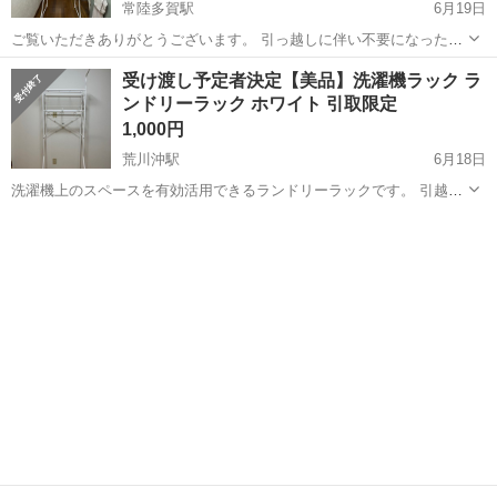
常陸多賀駅
6月19日
ご覧いただきありがとうございます。 引っ越しに伴い不要になったも
のを出品しています。 商品名 バスケットが置けるハンガーバー付き
茨城
日立市
常陸多賀駅
収納家具
ランドリー
受け渡し予定者決定【美品】洗濯機ラック ラ
ランドリーラック ホワイト BLR-186WH 本体サイズ-幅（cm）61～82
ンドリーラック ホワイト 引取限定
本体サイズ...
1,000円
荒川沖駅
6月18日
洗濯機上のスペースを有効活用できるランドリーラックです。 引越
し・整理のため出品いたします。 使用に伴う細かな傷はありますが、
茨城
稲敷郡
荒川沖駅
収納家具
問題なくご使用いただけます。 洗剤やタオル置きに便利です。 【お取
引】 ・価格：1,00...