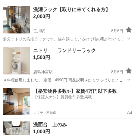
洗濯ラック【取りに来てくれる方】
2,000円
笹川駅
8月6日
多分ニトリの洗濯ラックです。猫を飼っているので猫の毛がついてて
もいい方 「土合」まで来て欲しいです！
茨城
神栖市
笹川駅
収納家具
ラック
ニトリ ランドリーラック
1,500円
鹿島神宮駅
8月6日
４年程使用しました。 定価 : 4990円 商品説明 ●たてつっぱりとよこ伸
縮タイプなので、今まで洗濯機ラックが置けなかった所にも設置でき
茨城
鹿嶋市
鹿島神宮駅
収納家具
【格安物件多数✨】家賃4万円以下多数
る ●たてにも伸縮できるので段差のある天井にも設置できます。 ●防
【保証人ナシ】賃貸物件多数掲載！
水パンの内側に...
Ad
ニフティ不動産
洗面台 上のみ
1,000円