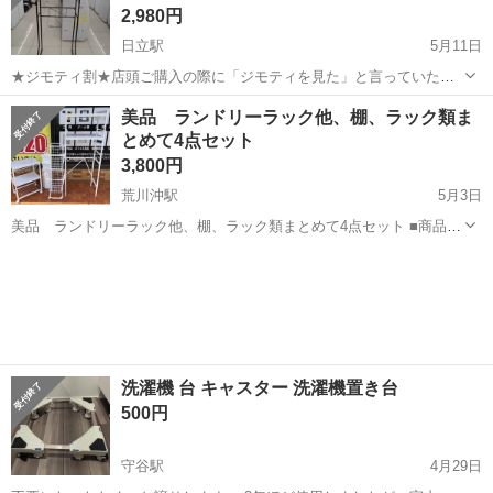
2,980円
日立駅
5月11日
★ジモティ割★店頭ご購入の際に「ジモティを見た」と言っていただ
くとジモティ限定価格（掲載価格の10%OFF）でご購入が可能です。
茨城
日立市
日立駅
収納家具
美品 ランドリーラック他、棚、ラック類ま
ぜひ店頭にてスタッフまでお伝えくださいませ。 ----------------------...
とめて4点セット
3,800円
荒川沖駅
5月3日
美品 ランドリーラック他、棚、ラック類まとめて4点セット ■商品状
態 中古品 比較的にきれいな状態です。但し、中古品となりますの
茨城
土浦市
荒川沖駅
収納家具
商品
で、使用感や多少のキズ、ヨゴレ等はございますのでご理解下さいま
せ。現状渡しとな...
洗濯機 台 キャスター 洗濯機置き台
500円
守谷駅
4月29日