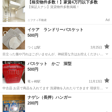
【格安物件多数！】家賃4万円以下多数
ト免許お持ちの方、活躍中！就業先食堂利用可★《神奈川県相模原
【保証人ナシ】賃貸物件多数掲載！
市》 人気の工場のお仕事 ◇電...
Ad
ニフティ不動産
イケア ランドリーバスケット
500円
つくば駅
3月25日
目立った傷や汚れはございませんが、神経質な方はお控えください。
2つセットでのお渡しです。
茨城
つくば市
つくば駅
収納家具
ランドリー
バスケット かご 深型
500円
竜ヶ崎駅
11月13日
中古品 お店で商品を入れてます 洗濯物を入れたりできます 現状引き
渡しになりますので ご購入は、ご覧になって判断してください お取引
茨城
龍ケ崎市
竜ヶ崎駅
収納家具
バスケット
ナゲシ（長押）ハンガー
は、関東鉄道竜ヶ崎駅前 青い空リサイクルの店内、 11時～17時の間
200円
で、お願いします...