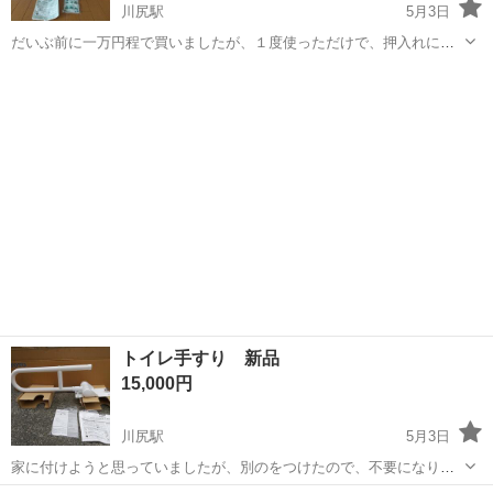
川尻駅
5月3日
だいぶ前に一万円程で買いましたが、１度使っただけで、押入れにし
まいっぱなしでした。 そのためヘッドカバーとバーナーに焼き跡があ
熊本
熊本市
川尻駅
防災、セキュリティ
マントル
りますが、使用には支障ありません。 他はツルツルで、比較的綺麗で
す。 専用マントルも１つ使ったので...
トイレ手すり 新品
15,000円
川尻駅
5月3日
家に付けようと思っていましたが、別のをつけたので、不要になりま
した。 開封しましたが、未使用です。 定価は、10万円位です。 取り