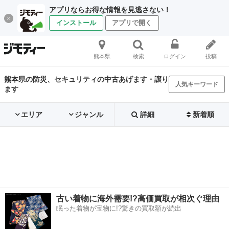
アプリならお得な情報を見逃さない！
インストール
アプリで開く
熊本県
検索
ログイン
投稿
熊本県の防災、セキュリティの中古あげます・譲り
人気キーワード
ます
エリア
ジャンル
詳細
新着順
古い着物に海外需要!?高価買取が相次ぐ理由
眠った着物が宝物に!?驚きの買取額が続出