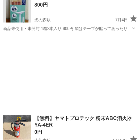
800円
のシート製造◇ ＊クリー...
光の森駅
7月4日
新品未使用・未開封 1箱2本入り 800円 箱はテープが貼ってあったりと
キレイではありませんが、新品未使用・未開封です。 残り２セット ※
熊本
菊池郡
光の森駅
防災、セキュリティ
ポール
プロフィールご一読ください。 購入希望の方は、お引き取りの希望日
時を書い...
【無料】ヤマトプロテック 粉末ABC消火器
YA-4ER
0円