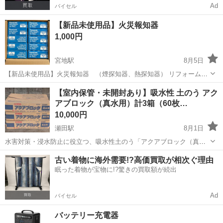
Ad
バイセル
【新品未使用品】火災報知器
1,000円
宮地駅
8月5日
【新品未使用品】火災報知器 （煙探知器、熱探知器） リフォーム工
事の際に購入しましたが、連動式の報知器を取り付けたので、不用に
熊本
阿蘇市
宮地駅
防災、セキュリティ
火災報知器
【室内保管・未開封あり】吸水性 土のう アク
なりました。 全部で10個あり、煙探知器が7個、熱探知器が3個です。
アブロック（真水用）計3箱（60枚…
表示は、1個あたりの金額です...
10,000円
瀬田駅
8月1日
水害対策・浸水防止に役立つ、吸水性土のう「アクアブロック（真水
用）」です。 麻袋の中に吸水ポリマーが入っており、真水に浸すだけ
熊本
菊池郡
瀬田駅
防災、セキュリティ
吸水
古い着物に海外需要!?高価買取が相次ぐ理由
で数分で膨らみ、土のうとして使用できる便利なアイテムです。 ​実家
眠った着物が宝物に!?驚きの買取額が続出
の片付けに伴い出品いたします。 ...
Ad
バイセル
バッテリー充電器