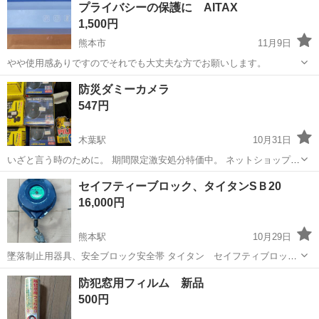
プライバシーの保護に AITAX
のシート製造◇ ＊クリー...
1,500円
熊本市
11月9日
やや使用感ありですのでそれでも大丈夫な方でお願いします。
熊本
熊本市
防災、セキュリティ
シュレッダー
防災ダミーカメラ
547円
木葉駅
10月31日
いざと言う時のために。 期間限定激安処分特価中。 ネットショップや
SNSで話題の商品を集めました！実物を見て、触って、すぐ買える！
熊本
山鹿市
木葉駅
防災、セキュリティ
ダミーカメラ
セイフティーブロック、タイタンSＢ20
皆様のご来店心よりお待ちいたします。 場所・ゆめマート東山鹿
16,000円
ｻｰﾋﾞｽｶｳﾝﾀｰ隣...
熊本駅
10月29日
墜落制止用器具、安全ブロック安全帯 タイタン セイフティブロック
ＳＢ（ワイヤーロープ式） ２０Ｍ 動作確認問題ありませんでし
熊本
熊本市
熊本駅
防災、セキュリティ
安全帯
防犯窓用フィルム 新品
た。 引き取りに来られ方優先。 詳細は写真をご覧ください。 中古品
500円
につきキズ汚れが...