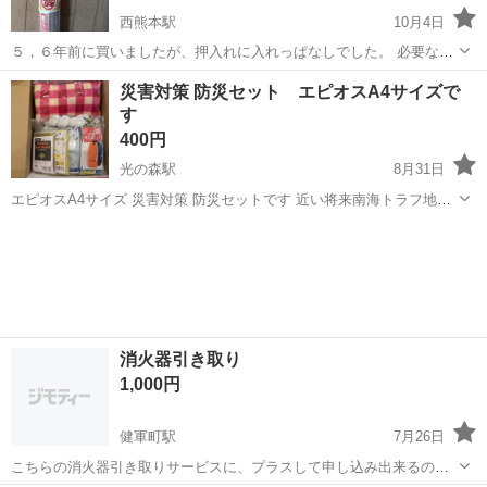
西熊本駅
10月4日
５，６年前に買いましたが、押入れに入れっぱなしでした。 必要な方
にお譲りします。 3000円以上の品をご購入いただいた方には無料で差
熊本
熊本市
西熊本駅
防災、セキュリティ
防犯
災害対策 防災セット エピオスA4サイズで
し上げます。 取りに来ていただける方にお譲りします。
す
400円
光の森駅
8月31日
エピオスA4サイズ 災害対策 防災セットです 近い将来南海トラフ地震
などの対策用にいいと思います 新品未開封です 宜しくお願いします
熊本
菊池郡
光の森駅
防災、セキュリティ
セット
消火器引き取り
1,000円
健軍町駅
7月26日
こちらの消火器引き取りサービスに、プラスして申し込み出来るの