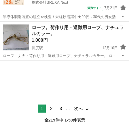
株式会社BREXA Next
7月21日
提携サイト
半導体製造装置の組立や検査！未経験活躍中★20代～30代の男女活躍
中★ワンルーム寮完備！赴任旅費会社負担！マイカー通勤OK！無料駐
熊本
その他
ローフ。荷作り用・避難用ロープ、ナチュラ
車場あり！正社員登用あり！《熊本県菊池郡大津町》 人気の工場のお
ルカラー。
仕事 ◇半導体製造装置の組立...
1,000円
川尻駅
12月16日
ローフ。丈夫・荷作り用・避難用ロープ、ナチュラルカラー。 ロ－プ
長さ3.16ｍ・径6ｃｍ - 素材: ロープ - 用途: 避難用 - 状態: 未使用 - 色:
熊本
熊本市
川尻駅
防災、セキュリティ
ナチュラル ご覧いただきありがとうございます。
1
2
3
...
次へ
全219件中 1-50件表示