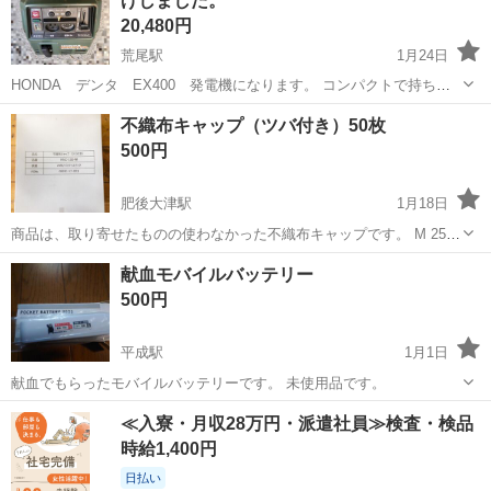
げしました。
×【日...
20,480円
荒尾駅
1月24日
HONDA デンタ EX400 発電機になります。 コンパクトで持ち運
びやすいポータブル発電 発電量は、400wです！ 燃料2Lで、4時間く
熊本
荒尾市
荒尾駅
防災、セキュリティ
電機
不織布キャップ（ツバ付き）50枚
らい発電します。 音も静かで、絶好調です！ グラインダーキチンと回
500円
りました。 限...
肥後大津駅
1月18日
商品は、取り寄せたものの使わなかった不織布キャップです。 M 25
枚/パック×2パック MADE IN CHINA 引き取りに来ていただける方のご
熊本
菊池郡
肥後大津駅
防災、セキュリティ
実店舗
献血モバイルバッテリー
来店をお待ちいたしております！ 実店舗で...
500円
平成駅
1月1日
献血でもらったモバイルバッテリーです。 未使用品です。
熊本
熊本市
平成駅
防災、セキュリティ
≪入寮・月収28万円・派遣社員≫検査・検品
モバイルバッテリー
時給1,400円
日払い