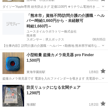
ダイソー''Apple専用 紛失防止タグ 定価1100円 ➕リチウム電池付き 違
うメーカーのものをもらったので 開封後未使用のまま保管しておりま
熊本
熊本市
熊本城・市役所前駅
防災、セキュリティ
「熊本市」資格不問/訪問介護の介護職・ヘル
した 一緒に買った電池も使わないのでおつけします 【希望取引場所】
パー/時給1,660円から・未経験可
Apple
北水前...
時給1,660円～
ユースタイルラボラトリー株式会社
熊本県
スポンサー：求人ボックス
08月05日
【仕事内容】訪問介護の介護職・ヘルパー <勤務地:熊本県宇城市など
> 障がいなどで身体が動かせないご利用者のご自宅に訪問し、夜間の
アルバイト・パート
小型軽量 盗撮カメラ発見器 pro Finder
見守りケアを行う訪問介護のお仕事です。もちろん直行直帰OK。 <仕
1,500円
事内容> ご利用者が寝た後の見守り...
東海学園前駅
1月8日
盗撮カメラ発見器です 電源を入れファインダーを覗きます 充電器や時
計に隠されたカメラを透過して見る事ができます（スマホのフロント
熊本
熊本市
東海学園前駅
防災、セキュリティ
御守
防災リュックになる玄関チェア
カメラで試して頂くと良く分かります） ネジの頭や絵画、換気扇の中
1,298円
などに隠れたカメラはレンズ反射で...
海浦駅
1月2日