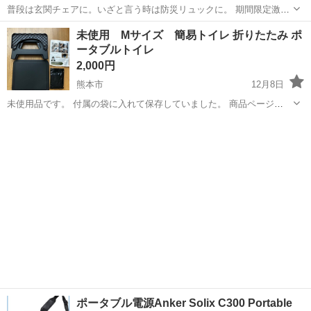
普段は玄関チェアに。いざと言う時は防災リュックに。 期間限定激安
処分特価中。 ネットショップやSNSで話題の商品を集めました！実物
熊本
天草市
海浦駅
防災、セキュリティ
リュック
未使用 Mサイズ 簡易トイレ 折りたたみ ポ
を見て、触って、すぐ買える！皆様のご来店心よりお待ちいたしま
ータブルトイレ
す。 お取引場所場所・天草市民セ...
2,000円
熊本市
12月8日
未使用品です。 付属の袋に入れて保存していました。 商品ページ
https://item.rakuten.co.jp/dajie/stoole_step/?variantId=39 アプリの不具
熊本
熊本市
防災、セキュリティ
トイレ
合か、頂いたメッセージの通...
ポータブル電源Anker Solix C300 Portable