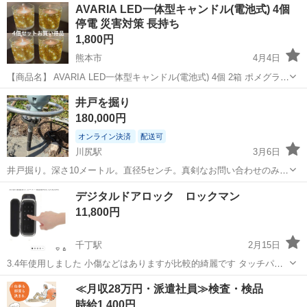
熊本
熊本市
川尻駅
防災、セキュリティ
手すり
AVARIA LED一体型キャンドル(電池式) 4個
に来てもらえる方にお譲りします。
停電 災害対策 長持ち
1,800円
熊本市
4月4日
【商品名】 AVARIA LED一体型キャンドル(電池式) 4個 2箱 ポメグラネ
ート＆ギルデッドベイ 【サイズ】 直径：約12cm 高さ：約12cm 【商
熊本
熊本市
防災、セキュリティ
ARIA
井戸を掘り
品の特徴】 ◇香り豊かなガラス製キャンドル2本...
180,000円
オンライン決済
配送可
川尻駅
3月6日
井戸掘り。深さ10メートル。直径5センチ。真剣なお問い合わせのみ承
ります。地下に岩盤がない場合、最深30メートルまで掘削可能です。
熊本
熊本市
川尻駅
防災、セキュリティ
岩盤
デジタルドアロック ロックマン
ただし、現場を見て岩盤の深さを判断することは不可能なため、掘削
11,800円
作業が必要となります。（九州平野...
千丁駅
2月15日
3.4年使用しました 小傷などはありますが比較的綺麗です タッチパネ
ルフィルムまだついてます よろしくお願いいたします
熊本
八代市
千丁駅
防災、セキュリティ
ドア
≪月収28万円・派遣社員≫検査・検品
時給1,400円