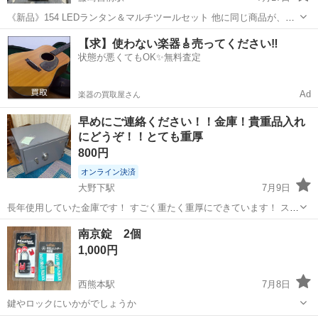
《新品》154 LEDランタン＆マルチツールセット 他に同じ商品が、あ
と5点あります！！ アミューズメントにて 獲得時の割れ、 パッケージ
熊本
熊本市
藤崎宮前駅
防災、セキュリティ
ランタン
【求】使わない楽器🎸売ってください‼️
に破損等があるかもしれません。 ご理解いただける方のみお願い致し
状態が悪くてもOK✨無料査定
ます。 お取引の...
Ad
楽器の買取屋さん
早めにご連絡ください！！金庫！貴重品入れ
にどうぞ！！とても重厚
800円
オンライン決済
大野下駅
7月9日
長年使用していた金庫です！ すごく重たく重厚にできています！ スレ
傷等はあるものの全く問題なく使えます！ 現金払いもできます！
熊本
玉名市
大野下駅
防災、セキュリティ
全く
南京錠 2個
1,000円
西熊本駅
7月8日
鍵やロックにいかがでしょうか