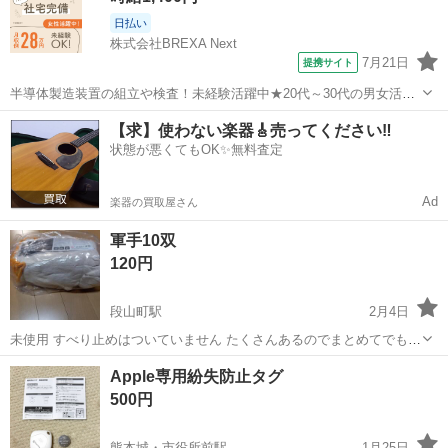
日払い
株式会社BREXA Next
7月21日
提携サイト
半導体製造装置の組立や検査！未経験活躍中★20代～30代の男女活躍
中★ワンルーム寮完備！赴任旅費会社負担！マイカー通勤OK！無料駐
熊本
その他
【求】使わない楽器🎸売ってください‼️
車場あり！正社員登用あり！《熊本県菊池郡大津町》 人気の工場のお
状態が悪くてもOK✨無料査定
仕事 ◇半導体製造装置の組立...
Ad
楽器の買取屋さん
軍手10双
120円
段山町駅
2月4日
未使用 すべり止めはついていません たくさんあるのでまとめてでも大
丈夫です
熊本
熊本市
段山町駅
防災、セキュリティ
軍手
Apple専用紛失防止タグ
500円
熊本城・市役所前駅
1月25日