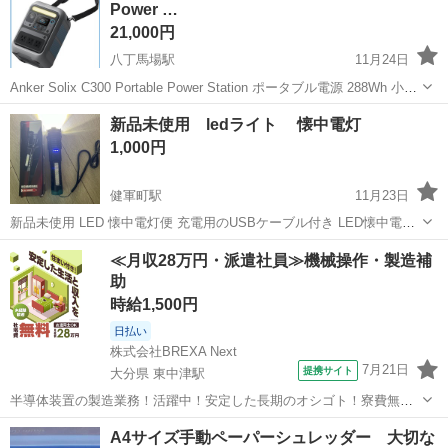
Power …
21,000円
八丁馬場駅
11月24日
Anker Solix C300 Portable Power Station ポータブル電源 288Wh 小型
軽量 1.1時間満充電 高出力AC ストラップ付属 リン酸鉄 蓄電池 ポータ
熊本
熊本市
八丁馬場駅
防災、セキュリティ
リン酸鉄
新品未使用 ledライト 懐中電灯
ブルバッテリー ソーラーパネル...
1,000円
健軍町駅
11月23日
新品未使用 LED 懐中電灯便 充電用のUSBケーブル付き LED懐中電灯
は、強、弱、点滅の切り替えができます。 充電残量がデジタルで表示
熊本
熊本市
健軍町駅
防災、セキュリティ
懐中電灯
≪月収28万円・派遣社員≫機械操作・製造補
されますのでとても便利です。 出品にあたり、写真を撮るために開封
助
し、動作確認も行い...
時給1,500円
日払い
株式会社BREXA Next
7月21日
提携サイト
大分県 東中津駅
半導体装置の製造業務！活躍中！安定した長期のオシゴト！寮費無料
★赴任旅費会社負担◎20代～40代の男性活躍中★未経験活躍中！高時
大分
中津市
東中津駅
その他
A4サイズ手動ペーパーシュレッダー 大切な
給1,500円！《大分県中津市》 人気の工場のお仕事 ◇半導体装置内部