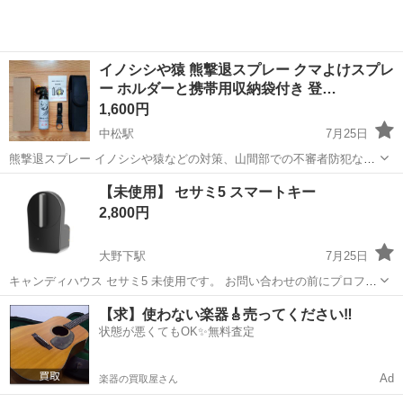
イノシシや猿 熊撃退スプレー クマよけスプレ
ー ホルダーと携帯用収納袋付き 登…
1,600円
中松駅
7月25日
熊撃退スプレー イノシシや猿などの対策、山間部での不審者防犯な
ど、屋外で想定される多様なリスクに対応◎アウトドア派の総合セキ
熊本
菊池郡
中松駅
防災、セキュリティ
【未使用】 セサミ5 スマートキー
ュリティツールです。 ◆サイズ ・インクジェクタ直径6.6cm ・インク
2,800円
ジェクタ高さ23.5cm ◆...
大野下駅
7月25日
キャンディハウス セサミ5 未使用です。 お問い合わせの前にプロフィ
ール欄を読んでください。
熊本
荒尾市
大野下駅
防災、セキュリティ
セサミ
【求】使わない楽器🎸売ってください‼️
状態が悪くてもOK✨無料査定
Ad
楽器の買取屋さん