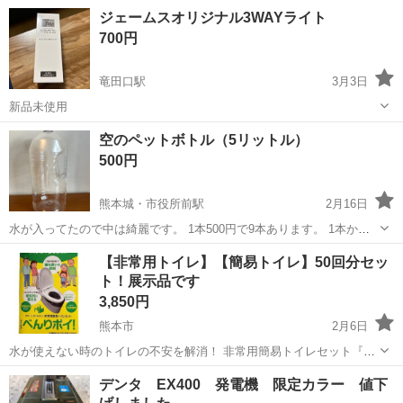
物？陶器なのか少し重めです。 本物のような本に見えます インテリア
熊本
熊本市
健軍町駅
防災、セキュリティ
置物
ジェームスオリジナル3WAYライト
にいかがですか 高さ40横25奥行き30です。 取引土日か平日19時以降
700円
でお願いします。 ...
竜田口駅
3月3日
新品未使用
熊本
熊本市
竜田口駅
防災、セキュリティ
ジェームス
空のペットボトル（5リットル）
500円
熊本城・市役所前駅
2月16日
水が入ってたので中は綺麗です。 1本500円で9本あります。 1本から
受付します！
熊本
熊本市
熊本城・市役所前駅
防災、セキュリティ
【非常用トイレ】【簡易トイレ】50回分セッ
ト！展示品です
ペットボトル
3,850円
熊本市
2月6日
水が使えない時のトイレの不安を解消！ 非常用簡易トイレセット『べ
んりポイ！』 50回分のセットです。 展示品のため箱は開封済みです
熊本
熊本市
防災、セキュリティ
トイレ
デンタ EX400 発電機 限定カラー 値下
が、未使用です。 防災トイレの備蓄必要数は【1日5回】×【人数】