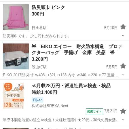
ャンプ フォールディング ランタン コンブリオ WE23DH58 伸縮 コン
熊本
熊本市
防災、セキュリティ
防災頭巾 ピンク
パクト 光量調整 アウトドア 防災 単三電池３本【新品】...
300円
日比谷駅
5月10日
防災頭巾です。 少し汚れがみられます。
熊本
玉名市
日比谷駅
防災、セキュリティ
防災頭巾
🌟 EIKO エイコー 耐火防水構造 プロテ
クターバッグ 手提げ 金庫 美品 🌟
3,200円
段山町駅
5月5日
EIKO 2017型 外寸 Ｗ408 Ｄ321 Ｈ153 内寸 Ｗ340 Ｄ220 Ｈ77 重量
8.5kg カギ2個 取説 A4用紙が入る内寸になります。 多少のスレはあ
熊本
熊本市
段山町駅
防災、セキュリティ
EIKO
≪月収28万円・派遣社員≫検査・検品
りますが 大きな傷は無く...
時給1,400円
日払い
株式会社BREXA Next
7月21日
提携サイト
半導体製造装置の組立や検査！未経験活躍中★20代～30代の男女活躍
中★ワンルーム寮完備！赴任旅費会社負担！マイカー通勤OK！無料駐
熊本
その他