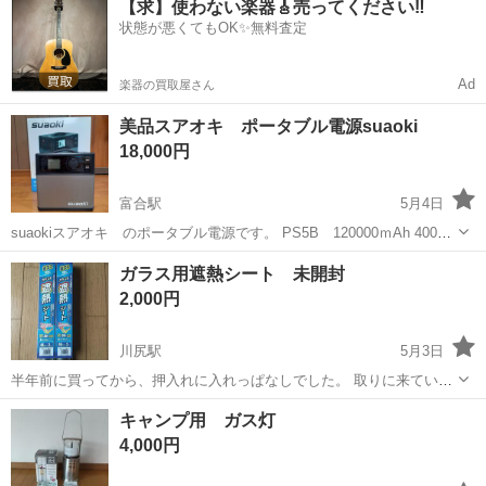
【求】使わない楽器🎸売ってください‼️
車場あり！正社員登用あり！《熊本県菊池郡大津町》 人気の工場のお
状態が悪くてもOK✨無料査定
仕事 ◇半導体製造装置の組立...
Ad
楽器の買取屋さん
美品スアオキ ポータブル電源suaoki
18,000円
富合駅
5月4日
suaokiスアオキ のポータブル電源です。 PS5B 120000ｍAh 400Wh
一式 動作確認済みです。 1）本体 2）充電用 ACアダプター 3）充電用
熊本
熊本市
富合駅
防災、セキュリティ
suaoki
ガラス用遮熱シート 未開封
車用アダプター 4）ソーラー充電ケーブル...
2,000円
川尻駅
5月3日
半年前に買ってから、押入れに入れっぱなしでした。 取りに来ていた
だける方にお譲りします。
熊本
熊本市
川尻駅
防災、セキュリティ
ガラス
キャンプ用 ガス灯
4,000円