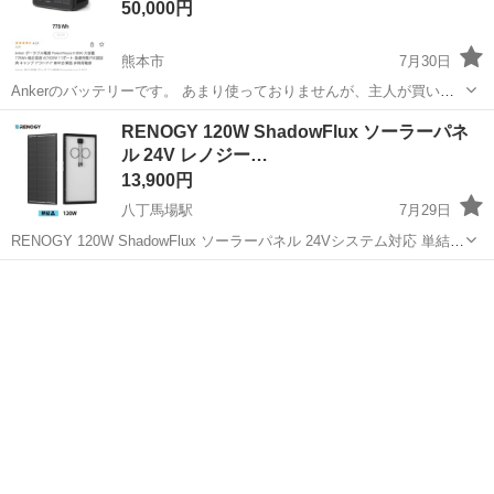
50,000円
熊本市
7月30日
Ankerのバッテリーです。 あまり使っておりませんが、主人が買い替
えしたために出品します。 #Anker #ソロキャンプ #震災 #蓄電池 #キ
熊本
熊本市
防災、セキュリティ
バッテリー
RENOGY 120W ShadowFlux ソーラーパネ
ャンプ
ル 24V レノジー…
13,900円
八丁馬場駅
7月29日
RENOGY 120W ShadowFlux ソーラーパネル 24Vシステム対応 単結晶
レノジー N型高効率 IP67 防水 6.81kg 25% 高効率 反射防止デザイン
熊本
熊本市
八丁馬場駅
防災、セキュリティ
太陽光パネル 延長ケーブル3m、ポータブル電源...