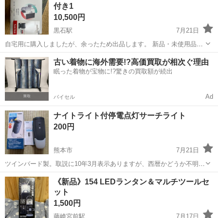
付き1
す。 ご質問などあ...
10,500円
黒石駅
7月21日
自宅用に購入しましたが、余ったため出品します。 新品・未使用品で
す。 128GBのmicroSDカード付きですので、購入後すぐに使用できま
熊本
菊池郡
黒石駅
防災、セキュリティ
ソーラー
古い着物に海外需要!?高価買取が相次ぐ理由
す。 野外対応のソーラー充電式なので、配線工事不要で設置できま
眠った着物が宝物に!?驚きの買取額が続出
す。 ご質問などあ...
Ad
バイセル
ナイトライト付停電点灯サーチライト
200円
熊本市
7月21日
ツインバード製。取説に10年3月表示ありますが、西暦かどうか不明で
す。使用した記憶ありません。もらい物です。一応コンセント突っ込
熊本
熊本市
防災、セキュリティ
サーチライト
《新品》154 LEDランタン＆マルチツールセ
んだら充電ランプ点灯しますが、充電池の持は不明です。ジャンク品
ット
扱いです。時間融通効くほうです。指...
1,500円
藤崎宮前駅
7月17日