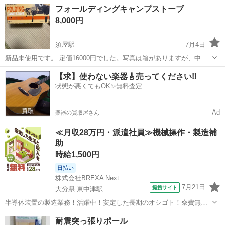
熊本
熊本市
西熊本駅
防災、セキュリティ
南京錠
フォールディングキャンプストーブ
8,000円
須屋駅
7月4日
新品未使用です。 定価16000円でした。写真は箱がありますが、中身
しかありません。 引き取りに来て頂ける方でお願いします。
熊本
熊本市
須屋駅
防災、セキュリティ
【求】使わない楽器🎸売ってください‼️
状態が悪くてもOK✨無料査定
Ad
楽器の買取屋さん
≪月収28万円・派遣社員≫機械操作・製造補
助
時給1,500円
日払い
株式会社BREXA Next
7月21日
提携サイト
大分県 東中津駅
半導体装置の製造業務！活躍中！安定した長期のオシゴト！寮費無料
★赴任旅費会社負担◎20代～40代の男性活躍中★未経験活躍中！高時
大分
中津市
東中津駅
その他
耐震突っ張りポール
給1,500円！《大分県中津市》 人気の工場のお仕事 ◇半導体装置内部