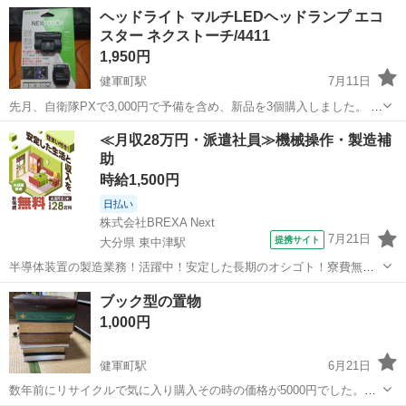
で、出品致します。
熊本
熊本市
健軍町駅
防災、セキュリティ
消火器
ヘッドライト マルチLEDヘッドランプ エコ
スター ネクストーチ/4411
1,950円
健軍町駅
7月11日
先月、自衛隊PXで3,000円で予備を含め、新品を3個購入しました。 耐
久性もよく、ライトも明るく使いやすいです！ なかなか優れものでし
熊本
熊本市
健軍町駅
防災、セキュリティ
自衛隊
≪月収28万円・派遣社員≫機械操作・製造補
た！ でも、予備品として2個は必要ないので一つを手放して好きな方
助
に提供します。 自衛...
時給1,500円
日払い
株式会社BREXA Next
7月21日
提携サイト
大分県 東中津駅
半導体装置の製造業務！活躍中！安定した長期のオシゴト！寮費無料
★赴任旅費会社負担◎20代～40代の男性活躍中★未経験活躍中！高時
大分
中津市
東中津駅
その他
ブック型の置物
給1,500円！《大分県中津市》 人気の工場のお仕事 ◇半導体装置内部
1,000円
のシート製造◇ ＊クリー...
健軍町駅
6月21日
数年前にリサイクルで気に入り購入その時の価格が5000円でした。置