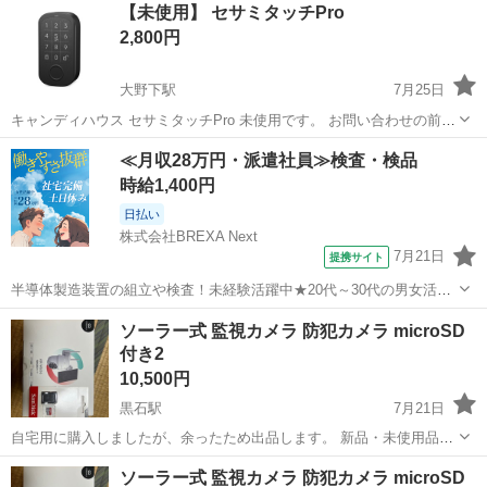
【未使用】 セサミタッチPro
2,800円
大野下駅
7月25日
キャンディハウス セサミタッチPro 未使用です。 お問い合わせの前に
プロフィール欄を読んでください。
熊本
荒尾市
大野下駅
防災、セキュリティ
Pro
≪月収28万円・派遣社員≫検査・検品
時給1,400円
日払い
株式会社BREXA Next
7月21日
提携サイト
半導体製造装置の組立や検査！未経験活躍中★20代～30代の男女活躍
中★ワンルーム寮完備！赴任旅費会社負担！マイカー通勤OK！無料駐
熊本
その他
ソーラー式 監視カメラ 防犯カメラ microSD
車場あり！正社員登用あり！《熊本県菊池郡大津町》 人気の工場のお
付き2
仕事 ◇半導体製造装置の組立...
10,500円
黒石駅
7月21日
自宅用に購入しましたが、余ったため出品します。 新品・未使用品で
す。 128GBのmicroSDカード付きですので、購入後すぐに使用できま
熊本
菊池郡
黒石駅
防災、セキュリティ
ソーラー
ソーラー式 監視カメラ 防犯カメラ microSD
す。 野外対応のソーラー充電式なので、配線工事不要で設置できま