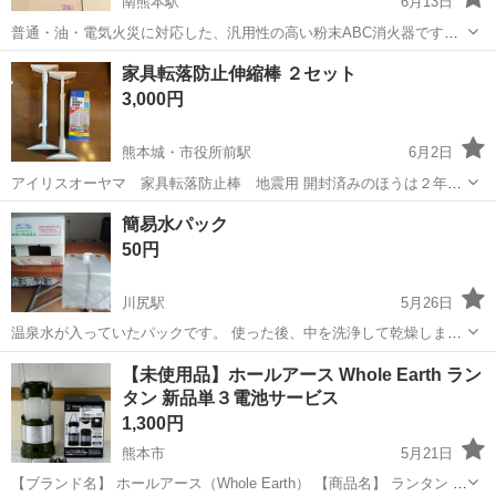
南熊本駅
6月13日
普通・油・電気火災に対応した、汎用性の高い粉末ABC消火器です。 -
メーカー: ヤマトプロテック - 型式: YA-4ER - 消火薬剤タイプ: 粉末
熊本
熊本市
南熊本駅
防災、セキュリティ
家具転落防止伸縮棒 ２セット
(ABC) - 対応火災: 普通火災、油火災、電気火災 - 製造年1...
3,000円
熊本城・市役所前駅
6月2日
アイリスオーヤマ 家具転落防止棒 地震用 開封済みのほうは２年ほ
ど使用していました。 １セット2000円くらいで購入したと思います。
熊本
熊本市
熊本城・市役所前駅
防災、セキュリティ
簡易水パック
引っ越しに伴い、使える高さの家具がなくなったのでお譲りします。
アイリスオーヤマ
50円
日時を要相談で手渡...
川尻駅
5月26日
温泉水が入っていたパックです。 使った後、中を洗浄して乾燥しまし
た。 ビニールも段ボールも丈夫で、まだまだ十分使えます。 取りに来
熊本
熊本市
川尻駅
防災、セキュリティ
簡易
【未使用品】ホールアース Whole Earth ラン
ていただける方にお譲りします。 有料の品をご購入の方には無料で差
タン 新品単３電池サービス
し上げます。
1,300円
熊本市
5月21日
【ブランド名】 ホールアース（Whole Earth） 【商品名】 ランタン キ