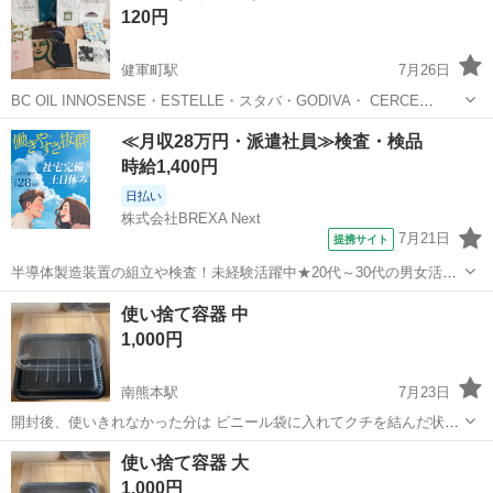
120円
健軍町駅
7月26日
BC OlL INNOSENSE・ESTELLE・スタバ・GODIVA・ CERCE
PARISなど！
熊本
上益城郡
健軍町駅
ラッピング用品
紙袋
≪月収28万円・派遣社員≫検査・検品
時給1,400円
日払い
株式会社BREXA Next
7月21日
提携サイト
半導体製造装置の組立や検査！未経験活躍中★20代～30代の男女活躍
中★ワンルーム寮完備！赴任旅費会社負担！マイカー通勤OK！無料駐
熊本
その他
使い捨て容器 中
車場あり！正社員登用あり！《熊本県菊池郡大津町》 人気の工場のお
1,000円
仕事 ◇半導体製造装置の組立...
南熊本駅
7月23日
開封後、使いきれなかった分は ビニール袋に入れてクチを結んだ状態
で 自宅保存 ※写真5枚目参照 容器、蓋ともに各38枚 縦31㎝ 横24㎝ 蓋
熊本
熊本市
南熊本駅
ラッピング用品
容器
使い捨て容器 大
がカチッと閉まるタイプなので テープを使わずに蓋を閉められます オ
1,000円
ードブル...