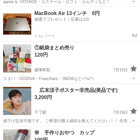
agnès b. VOYAGE・エステール・ロフト・カルディなど！
熊本
上益城郡
健軍町駅
ラッピング用品
紙袋
MacBook Air 13インチ 0円
抽選でプレゼント！応募は1分
Ad
くらしノート
①紙袋まとめ売り
120円
健軍町駅
7月19日
スタバ・GODIVA・Francfranc・INGNIなど∩^ω^∩
熊本
上益城郡
健軍町駅
ラッピング用品
紙袋
広末涼子ポスター非売品(美品です)
3,200円
千丁駅
7月19日
値下げ交渉可能です。 ご希望の購入値段を教えてください！！ 非売品
HONDA 50th「広末涼子 等身大」の 特大ポスターです。サイ
熊本
八代市
千丁駅
ラッピング用品
ポスター
🌸 手作りおやつ カップ
ズ:60cm×180cm 商品を撮影する為に今回箱から出して、 四方をお皿
100円
で押さえて撮...