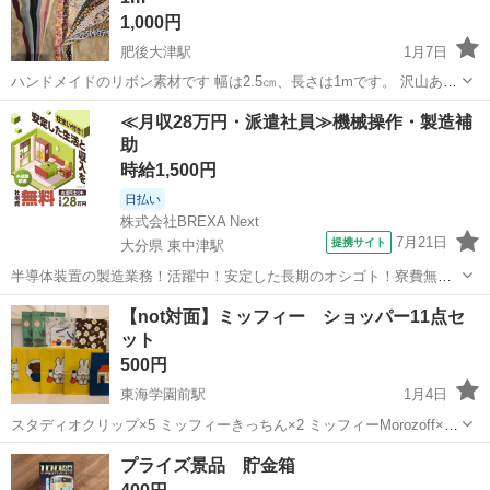
1,000円
肥後大津駅
1月7日
ハンドメイドのリボン素材です 幅は2.5㎝、長さは1mです。 沢山ある
ので、なかには誤差があるかもしれません。 73種類
熊本
菊池郡
肥後大津駅
ラッピング用品
ハンドメイド
≪月収28万円・派遣社員≫機械操作・製造補
助
時給1,500円
日払い
株式会社BREXA Next
7月21日
提携サイト
大分県 東中津駅
半導体装置の製造業務！活躍中！安定した長期のオシゴト！寮費無料
★赴任旅費会社負担◎20代～40代の男性活躍中★未経験活躍中！高時
大分
中津市
東中津駅
その他
【not対面】ミッフィー ショッパー11点セ
給1,500円！《大分県中津市》 人気の工場のお仕事 ◇半導体装置内部
ット
のシート製造◇ ＊クリー...
500円
東海学園前駅
1月4日
スタディオクリップ×5 ミッフィーきっちん×2 ミッフィーMorozoff×1
ミッフィースタイル×3 未使用のもの、使用済みのものありますが、ど
熊本
熊本市
東海学園前駅
ラッピング用品
ミッフィー
プライズ景品 貯金箱
れも破れや汚れはありません。