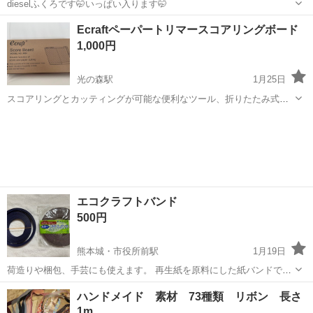
dieselふくろです🤭いっぱい入ります🤭
熊本
玉名市
玉名駅
ラッピング用品
Ecraftペーパートリマースコアリングボード
1,000円
光の森駅
1月25日
スコアリングとカッティングが可能な便利なツール、折りたたみ式で
収納も簡単。 一回使用しただけですので、綺麗です。 - ブランド:
熊本
合志市
光の森駅
ラッピング用品
ツール
eCraft - モデル: 9981 - 機能: スコアリングとカッティングの二重機能 -
...
エコクラフトバンド
500円
熊本城・市役所前駅
1月19日
荷造りや梱包、手芸にも使えます。 再生紙を原料にした紙バンドで
す。 新聞、雑誌の回収整理、手芸にもお使いいただけます。 仕様・注
熊本
熊本市
熊本城・市役所前駅
ラッピング用品
ハンドメイド 素材 73種類 リボン 長さ
意事項 ・青 商品サイズ：約14.3mm×10m 12本合わせ(残量7mほど) ※
1m
エコクラフト
一部切断し...