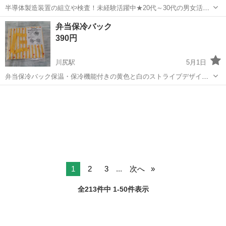
半導体製造装置の組立や検査！未経験活躍中★20代～30代の男女活躍
中★ワンルーム寮完備！赴任旅費会社負担！マイカー通勤OK！無料駐
熊本
その他
弁当保冷バック
車場あり！正社員登用あり！《熊本県菊池郡大津町》 人気の工場のお
390円
仕事 ◇半導体製造装置の組立...
川尻駅
5月1日
弁当保冷バック保温・保冷機能付きの黄色と白のストライプデザイン
の弁当袋。 - 色: 黄色と白のストライプ - デザイン: 赤いドット模様 -
熊本
熊本市
川尻駅
ラッピング用品
機能: 保温・保冷機能付き - 使用方法: 2WAYで使用可能 - ...
1
2
3
...
次へ
全213件中 1-50件表示