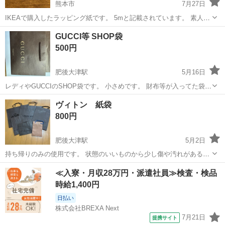
熊本市
7月27日
IKEAで購入したラッピング紙です。 5mと記載されています。 素人採
寸で69.5cm 随分前に購入しましたが、開封せず、保管しておりまし
熊本
熊本市
ラッピング用品
IKEA
GUCCI等 SHOP袋
た。 とても可愛いです。 長い間、自宅保管品なのでご理解の上よろし
500円
くお願いいたしま...
肥後大津駅
5月16日
レディやGUCCIのSHOP袋です。 小さめです。 財布等が入ってた袋に
なります。
熊本
菊池郡
肥後大津駅
ラッピング用品
SHOP
ヴィトン 紙袋
800円
肥後大津駅
5月2日
持ち帰りのみの使用です。 状態のいいものから少し傷や汚れがある物
もあります。
熊本
菊池郡
肥後大津駅
ラッピング用品
ヴィトン
≪入寮・月収28万円・派遣社員≫検査・検品
時給1,400円
日払い
株式会社BREXA Next
7月21日
提携サイト