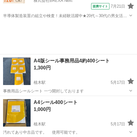
株式会社BREXA Next
7月21日
提携サイト
半導体製造装置の組立や検査！未経験活躍中★20代～30代の男女活躍
中★ワンルーム寮完備！赴任旅費会社負担！マイカー通勤OK！無料駐
熊本
その他
車場あり！正社員登用あり！《熊本県菊池郡大津町》 人気の工場のお
仕事 ◇半導体製造装置の組立...
A4版シール事務用品4約400シート
1,300円
植木駅
5月17日
事務用品シールシート 一つ開封しております
熊本
熊本市
植木駅
ラッピング用品
事務用品
A4シール400シート
1,000円
植木駅
5月17日
汚れてあり中古品です。 使用可能です。