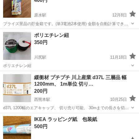
400円
原水駅
12月8日
プライズ景品の貯金箱です。(単3電池2本使用) 金額を自動計算できる
みたいです。 確認のため開封しました。動作確認はしていません。 購
熊本
菊池郡
原水駅
ラッピング用品
貯金箱
ポリエチレン紐
入されてから故障していても対応しません。 蓋がキャップ式になって
350円
いるのですぐに取り出し可能...
川尻駅
11月18日
ポリエチレン紐
熊本
熊本市
川尻駅
ラッピング用品
緩衝材 プチプチ 川上産業 d37L 三層品 幅
1200mm、 1m単位 切り…
200円
西熊本駅
10月25日
d37L 1200幅のエアキャップ、 切り売り可能。 30mまでの長さを切り
売りします。 表示金額は、m当たりの単価。 詳しい金額は、末尾に記
熊本
熊本市
西熊本駅
ラッピング用品
プチプチ
IKEA ラッピング紙 包装紙
載。 一般に使われるのは、2層（型式d37 L無し）ですが、 こちらは、
500円
3層...