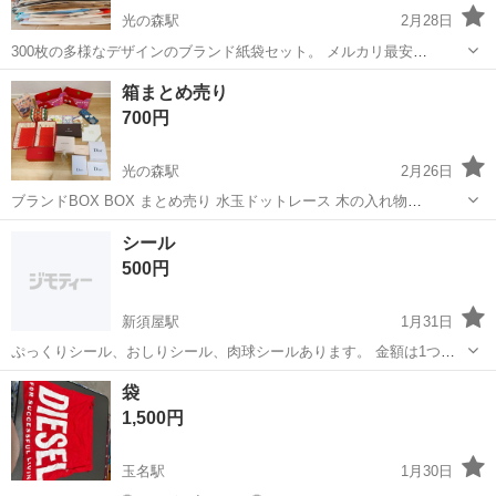
光の森駅
2月28日
300枚の多様なデザインのブランド紙袋セット。 メルカリ最安
値！！！！！ 透明袋も沢山入ってます 中にはシワ折れなどあり！ 中
熊本
菊池郡
光の森駅
ラッピング用品
紙袋
箱まとめ売り
には見落とした汚れもあるかもしれません。 神経質な方はご遠慮下さ
700円
い ショップ袋まとめ売り...
光の森駅
2月26日
ブランドBOX BOX まとめ売り 水玉ドットレース 木の入れ物
25cm×16 Dior 箱 お手紙入れ 3個 スタバ 箱 JILLSTUART 箱 2個 泉屋
熊本
菊池郡
光の森駅
ラッピング用品
Dior
シール
缶ケース 20×15 盲導犬缶ケース メリーチョコレー...
500円
新須屋駅
1月31日
ぷっくりシール、おしりシール、肉球シールあります。 金額は1つの
値段です！ 海外製なのでご理解頂ける方よろしくお願いします。
熊本
熊本市
新須屋駅
ラッピング用品
海外
袋
1,500円
玉名駅
1月30日