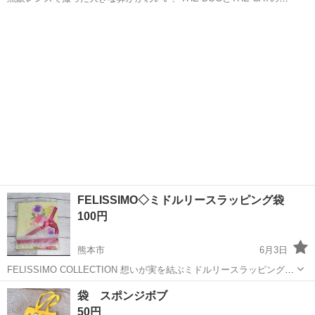
ールです。 平成の頃、流行りましたよね😊 袋の表面に輪ゴムが溶けて
熊本
合志市
三ツ石駅
ラッピング用品
THE DOG
付着していますが、シール自体は汚れていません。 シートサイズ…約
12×7cm シー...
FELISSIMO◇ミドルリースラッピング袋
100円
熊本市
6月3日
FELISSIMO COLLECTION 想いが実を結ぶミドルリースラッピング袋
サイズ：Ｍ カラー：黄色 新品 未開封 未開封ですが自宅保管です、ご
熊本
熊本市
ラッピング用品
黄色
袋 スポンジボブ
理解の上ご購入ください
50円