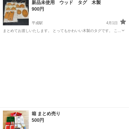
新品未使用 ウッド タグ 木製
柄 金箔 クライシス CLATHAS モロゾフ ...
900円
平成駅
4月1日
まとめてお渡しいたします。 とってもかわいい木製のタグです。 こち
らは、使用せずに保管していたものです。 丸型 2種類入り ×4袋 四角
熊本
熊本市
平成駅
ラッピング用品
木製
型2種類入り ×1袋 合計5袋です。 お受け渡し場所は、流通団地周辺
にお願いいたしま...
箱 まとめ売り
500円