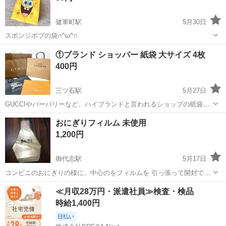
健軍町駅
5月30日
スポンジボブの袋∩^ω^∩
熊本
上益城郡
健軍町駅
ラッピング用品
①ブランド ショッパー 紙袋 大サイズ 4枚
400円
三ツ石駅
5月27日
GUCCIやバーバリーなど、ハイブランドと言われるショップの紙袋で
す。 シワや汚れなどある物もありますが、ご活用頂ければうれしいで
熊本
合志市
三ツ石駅
ラッピング用品
紙袋
おにぎりフィルム 未使用
す😊 サイズ…1番大きいGUCCIが約36×48×15cm ＊…＊…＊…＊…
1,200円
＊…＊…＊…＊...
御代志駅
5月17日
コンビニのおにぎりの様に、中心のをフィルムを 引っ張って開封でき
ます。 200枚入 1,700円位でした。 自宅保管品ですので神経質な方は
熊本
合志市
御代志駅
ラッピング用品
おにぎり
≪月収28万円・派遣社員≫検査・検品
御遠慮ください。 ﾉｰｸﾚｰﾑ、ﾉｰﾘﾀｰﾝ、取りに来て頂ける方でお願いし
時給1,400円
ます。
日払い