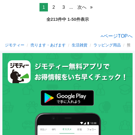
1
2
3
...
次へ
全213件中 1-50件表示
ページTOPへ
ジモティー
売ります・あげます
生活雑貨
ラッピング用品
熊本