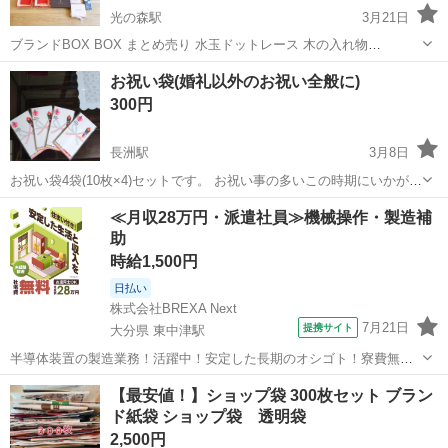
光の森駅
3月21日
ブランドBOX BOX まとめ売り 水玉ドットレース 木の入れ物
25cm×16 2箱 スタバ 箱 13×10cm JILLSTUART 箱 2個 メリーチョコ
熊本
菊池郡
光の森駅
ラッピング用品
スタバ
お祝い袋(婚礼以外のお祝い全般に)
レート 和柄 金箔 19×6.5cm クライシス ...
300円
長洲駅
3月8日
お祝い袋4袋(10枚×4)セットです。 お祝い事の多いこの時期にいかがで
すか？
熊本
玉名郡
長洲駅
ラッピング用品
婚礼
≪月収28万円・派遣社員≫機械操作・製造補
助
時給1,500円
日払い
株式会社BREXA Next
7月21日
提携サイト
大分県 東中津駅
半導体装置の製造業務！活躍中！安定した長期のオシゴト！寮費無料
★赴任旅費会社負担◎20代～40代の男性活躍中★未経験活躍中！高時
大分
中津市
東中津駅
その他
【最安値！】ショップ袋 300枚セット ブラン
給1,500円！《大分県中津市》 人気の工場のお仕事 ◇半導体装置内部
ド紙袋 ショップ袋 透明袋
のシート製造◇ ＊クリー...
2,500円