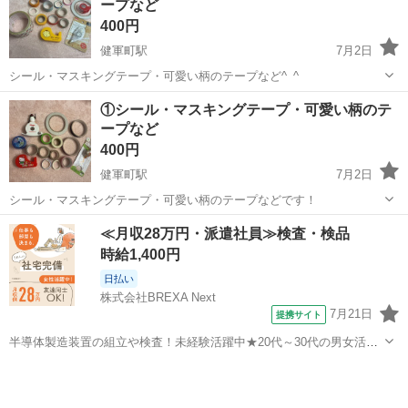
ープなど
400円
健軍町駅
7月2日
シール・マスキングテープ・可愛い柄のテープなど^_^
熊本
上益城郡
健軍町駅
ラッピング用品
①シール・マスキングテープ・可愛い柄のテ
ープなど
マスキングテープ
400円
健軍町駅
7月2日
シール・マスキングテープ・可愛い柄のテープなどです！
熊本
上益城郡
健軍町駅
ラッピング用品
≪月収28万円・派遣社員≫検査・検品
マスキングテープ
時給1,400円
日払い
株式会社BREXA Next
7月21日
提携サイト
半導体製造装置の組立や検査！未経験活躍中★20代～30代の男女活躍
中★ワンルーム寮完備！赴任旅費会社負担！マイカー通勤OK！無料駐
熊本
その他
車場あり！正社員登用あり！《熊本県菊池郡大津町》 人気の工場のお
仕事 ◇半導体製造装置の組立...