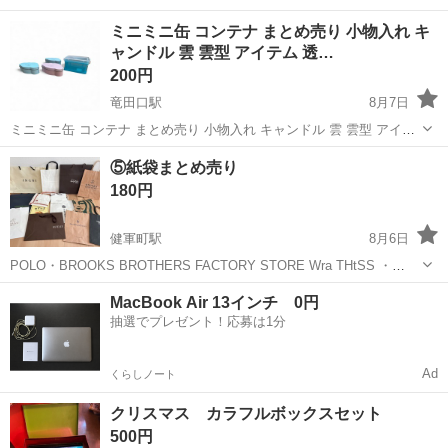
ミニミニ缶 コンテナ まとめ売り 小物入れ キ
ャンドル 雲 雲型 アイテム 透…
200円
竜田口駅
8月7日
ミニミニ缶 コンテナ まとめ売り 小物入れ キャンドル 雲 雲型 アイテ
ム 透明コンテナ
熊本
熊本市
竜田口駅
ラッピング用品
コンテナ
⑤紙袋まとめ売り
180円
健軍町駅
8月6日
POLO・BROOKS BROTHERS FACTORY STORE Wra THtSS ・
GODIVA・INGNI・エステールなど！
熊本
上益城郡
健軍町駅
ラッピング用品
紙袋
MacBook Air 13インチ 0円
抽選でプレゼント！応募は1分
Ad
くらしノート
クリスマス カラフルボックスセット
500円