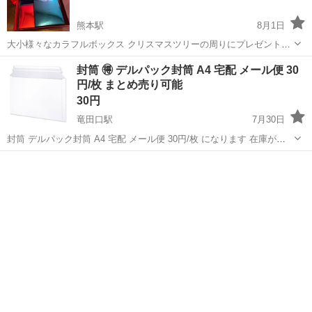
熊本駅
8月1日
大小様々なカラフルボックス クリスマスツリーの周りにプレゼントダ
ミーとして 置いたり、実際にプレゼントを入れて使えます。
熊本
熊本市
熊本駅
ラッピング用品
ダミー
封筒 🉐 デルパック封筒 A4 宅配 メール便 30
円/枚 まとめ売り可能
30円
竜田口駅
7月30日
封筒 デルパック封筒 A4 宅配 メール便 30円/枚 になります 在庫があ
るので希望枚数お譲りします まとめ売りOK︎︎ᕷ·͜· ︎︎ コメントより希望枚
熊本
熊本市
竜田口駅
ラッピング用品
封筒
数をご連絡下さい¨̮⃝!! 特徴 書類などの発送...