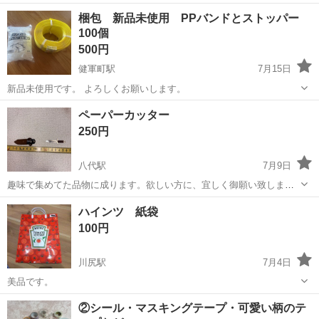
熊本
上益城郡
健軍町駅
ラッピング用品
デコパーツ
梱包 新品未使用 PPバンドとストッパー
100個
500円
健軍町駅
7月15日
新品未使用です。 よろしくお願いします。
熊本
熊本市
健軍町駅
ラッピング用品
新品
ペーパーカッター
250円
八代駅
7月9日
趣味で集めてた品物に成ります。欲しい方に、宜しく御願い致しま
す。
熊本
八代市
八代駅
ラッピング用品
ハインツ 紙袋
100円
川尻駅
7月4日
美品です。
熊本
熊本市
川尻駅
ラッピング用品
ハインツ
②シール・マスキングテープ・可愛い柄のテ