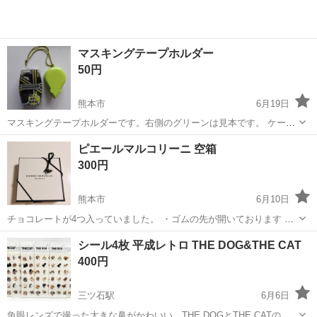
マスキングテープホルダー
50円
熊本市
6月19日
マスキングテープホルダーです。右側のグリーンは見本です。 ケース
に入ってるものになります。
熊本
熊本市
ラッピング用品
マスキングテープ
ピエールマルコリーニ 空箱
300円
熊本市
6月10日
チョコレートが4つ入っていました。 ・ゴムの先が開いております ・
チョコレートのシミがあります（5枚目参照） 以上を御理解いただけ
熊本
熊本市
ラッピング用品
空箱
シール4枚 平成レトロ THE DOG&THE CAT
る方 お譲りさせていただきます𓂃◌𓈒𓐍𓈒
400円
三ツ石駅
6月6日
魚眼レンズで撮った大きな鼻がかわいい、THE DOGとTHE CATのシ