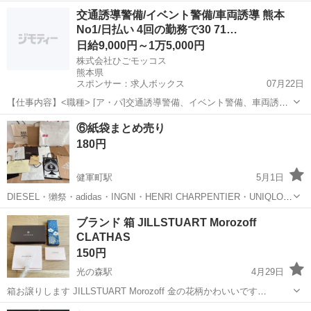
熊本
熊本市
植木駅
ラッピング用品
交通誘導警備/イベント警備/車両誘導 熊本
No1/日払い 4回の勤務で30 71…
日給9,000円～1万5,000円
株式会社ひごモッコス
熊本県
スポンサー：求人ボックス
07月22日
【仕事内容】<職種> [ア・パ]交通誘導警備、イベント警備、車両誘導
<雇用形態> アルバイト・パート <給与> [ア・パ]日給9,000円～15,000
アルバイト・パート
⑥紙袋まとめ売り
円 交通費:全額支給 / 入社祝い金3万円支給! さらに!お友達のご紹介で
180円
+...
健軍町駅
5月1日
DIESEL・獺祭・adidas・INGNI・HENRI CHARPENTIER・UNIQLOな
ど！
熊本
上益城郡
健軍町駅
ラッピング用品
紙袋
ブランド 箱 JILLSTUART Morozoff
CLATHAS
150円
光の森駅
4月29日
箱お譲りします JILLSTUART Morozoff 金の花柄かわいいです
CLATHAS ブランドBOX JILLSTUART 箱 2個 メリーチョコレート 和
熊本
菊池郡
光の森駅
ラッピング用品
Morozoff