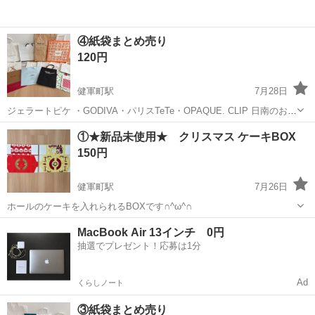
④紙袋まとめ売り
120円
健軍町駅
7月28日
ジェラートピケ ・GODIVA・パリスTeTe・OPAQUE. CLIP 日南のお土
産など！
熊本
上益城郡
健軍町駅
ラッピング用品
紙袋
①★新品未使用★ クリスマス ケーキBOX
150円
健軍町駅
7月26日
ホールのケーキを入れられるBOXです∩^ω^∩
熊本
上益城郡
健軍町駅
ラッピング用品
新品
MacBook Air 13インチ 0円
抽選でプレゼント！応募は1分
Ad
くらしノート
③紙袋まとめ売り