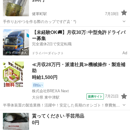
健軍町駅
7月19日
手作りおやつを作る際のカップです(*´Д｀*)
熊本
上益城郡
健軍町駅
ラッピング用品
【未経験OK🚚】月収30万↑中型免許ドライバ
ー募集
完全週休2日で安定転職
Ad
ドライバーダイレクト
≪月収28万円・派遣社員≫機械操作・製造補
助
時給1,500円
日払い
株式会社BREXA Next
7月21日
提携サイト
大分県 東中津駅
半導体装置の製造業務！活躍中！安定した長期のオシゴト！寮費無料
★赴任旅費会社負担◎20代～40代の男性活躍中★未経験活躍中！高時
大分
中津市
東中津駅
その他
貰ってください 手芸用品
給1,500円！《大分県中津市》 人気の工場のお仕事 ◇半導体装置内部
0円
のシート製造◇ ＊クリー...