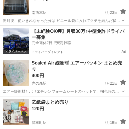
南熊本駅
7月23日
開封後、使いきれなかった分は ビニール袋に入れてクチを結んだ状態
で 自宅保存 ※写真5枚目参照 容器、蓋ともに各39枚 縦36㎝ 横26㎝ 蓋
熊本
熊本市
南熊本駅
ラッピング用品
容器
【未経験OK🚚】月収30万↑中型免許ドライバ
がカチッと閉まるタイプなので テープを使わずに蓋を閉められます オ
ー募集
ードブル...
完全週休2日で安定転職
Ad
ドライバーダイレクト
Sealed Air 緩衝材 エアーパッキン まとめ売
り
400円
光の森駅
7月21日
エアー緩衝材とポリエチレンフォームシートのセットで、梱包時の隙
間埋めや保護に最適です。 70リットルのビニール袋に山盛り入って
熊本
菊池郡
光の森駅
ラッピング用品
②紙袋まとめ売り
ます 5個クッション材もあります 空気抜けしてるものもありますが 写
120円
真が全てです Se...
健軍町駅
7月19日