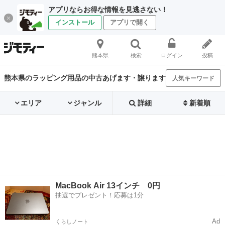
アプリならお得な情報を見逃さない！
インストール
アプリで開く
熊本県
検索
ログイン
投稿
熊本県のラッピング用品の中古あげます・譲ります
人気キーワード
エリア
ジャンル
詳細
新着順
MacBook Air 13インチ 0円
抽選でプレゼント！応募は1分
Ad
くらしノート