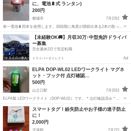
に、電池🔋式 ランタン)
200円
都城市
7月23日
単一電池🔋四本を使用します。四段階に角度が調節出来る2本の取っ手
で置いたり吊るしたり、懐中電灯💡の様に持ち歩いたりと、様々な使
宮崎
都城市
防災、セキュリティ
ランタン
【未経験OK🚚】月収30万↑中型免許ドライバ
い方が出来ます。
ー募集
完全週休2日で安定転職
Ad
ドライバーダイレクト
ELPA DOP-WL02 LEDワークライト マグネ
ット・フック付 点灯確認…
500円
山之口駅
7月20日
ELPA製 LEDワークライト（DOP-WL02）です。 * 点灯確認済み * マ
グネット付きで金属面へ固定可能 * 回転式フック付き * 作業灯・キャ
宮崎
都城市
山之口駅
防災、セキュリティ
DOP
スマートタグ！紛失防止やお子様の迷子防止
ンプ・車の整備・防災用品に最適 中古品のため多少の使用感はありま
に！
すが...
2,000円
児湯郡
7月7日