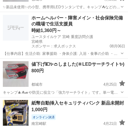
✨新品未使用✨の小型、携帯用LEDランタンです。キャンプ⛺などの野
外照明として、また防災用にいかがでしょうか😌単３電池三本を使用
宮崎
都城市
防災、セキュリティ
ランタン
ホームヘルパー・障害メイン・社会保険完備
します🙇⤵ なお、在庫は２個ございます。２個でしたら、１００円引
の職場で生活支援員
きの１１００円にいたします。🙇‍♀️
時給1,360円～
ユースタイルケア 宮崎 重度訪問介護
宮崎県
スポンサー：求人ボックス
08月06日
【仕事内容】生活介助: 家事援助 ・身体介護: 入浴・食事の介助 ・外
出時の同行支援 ・介護記録の記入 ・医療的ケア: たんの吸引、経管栄
アルバイト・パート
値下げ💴✨👛しました(🔆LEDサーチライト✨)
養など 従事すべき業務の変更範囲:なし 就業場所の変更範囲・転勤有
800円
無:なし 雇用期間の定めな...
都城市
4月25日
キャンプ🎄⛺🚙や防災に役立つ「強力サーチライト」です。単一電池
四本を使用し、🔆光は、およそ１km先まで到達(箱の外書き)します🙇⤵
宮崎
都城市
防災、セキュリティ
サーチライト
紙幣自動挿入セキュリティバンク 新品未開封
いかがでしょうか😌
1,000円
オンライン決済
南宮崎駅
4月21日