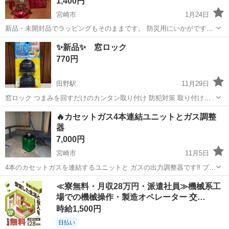
1,400円
宮崎市
1月24日
新品・未開封品でラッピングもそのままです。 防災用にいかがです
か。 １台の値段となりますが、複数希望の方は在庫はありますので 問
宮崎
宮崎市
防災、セキュリティ
キャプテンスタッグ
✨新品✨ 窓ロック
い合わせ下さい。 店舗での販売価格から1000円以上下げております。
770円
ご検討下さい。
田野駅
11月29日
窓ロック つまみを回すだけのカンタン取り付け 防犯対策 取り付け可
能範囲 28〜42㎜ パッケージは少々汚れが見られますが 新品未開封
宮崎
宮崎市
田野駅
防災、セキュリティ
取り付け
🔥カセットガス4本連結ユニットとガス調整
です☆ 【備考】 宮崎県宮崎市高岡町浦之名2865-2にて、 LIFE to LI...
器
7,000円
宮崎市
11月5日
4本のカセットガスを連結するユニットと ガスの出力調整器です‼️ プロ
パンガス器具が色々使えます 🚌キャンピングカーやキッチンカー屋外
宮崎
宮崎市
防災、セキュリティ
ガス
≪寮無料・月収28万円・派遣社員≫機械系工
イベントの際に❗️ ガスコンロやBBQグリル🍖 キャンプ🏕️ガスストーブ
場での機械操作・製造オペレーター 交…
など長時間使えて便...
時給1,500円
日払い