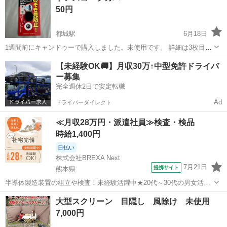
50円
都城駅
6月18日
1週間前にキャンドゥーで購入しました。未使用です。 詳細は3枚目を
ご確認ください。
宮崎
都城市
都城駅
防災、セキュリティ
【未経験OK🚚】月収30万↑中型免許ドライバ
ー募集
完全週休2日で安定転職
Ad
ドライバーダイレクト
≪月収28万円・派遣社員≫検査・検品
時給1,400円
日払い
株式会社BREXA Next
7月21日
提携サイト
熊本県
半導体製造装置の組立や検査！未経験活躍中★20代～30代の男女活躍
中★ワンルーム寮完備！赴任旅費会社負担！マイカー通勤OK！無料駐
熊本
その他
大型スクリーン 目隠し 風除け 未使用
車場あり！正社員登用あり！《熊本県菊池郡大津町》 人気の工場のお
7,000円
仕事 ◇半導体製造装置の組立...