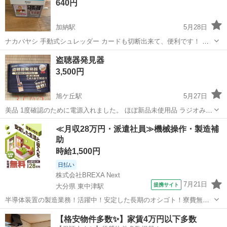
640円
加納駅
5月28日
ナカバヤシ 手動式シュレッダー カードも切断出来て、便利です！ ほ
とんど使用していません。 箱付きです。
宮崎
宮崎市
加納駅
防災、セキュリティ
シュレッダー
盗聴器発見器
3,500円
旭ケ丘駅
5月27日
美品 1度確認のために電源入れました。 ほぼ新品未使用品 ラジオみた
いな使い方でとても簡単でした。 🉐定価の半額以下
宮崎
延岡市
旭ケ丘駅
防災、セキュリティ
使い方
≪月収28万円・派遣社員≫機械操作・製造補
助
時給1,500円
日払い
株式会社BREXA Next
7月21日
提携サイト
大分県 東中津駅
半導体装置の製造業務！活躍中！安定した長期のオシゴト！寮費無料
★赴任旅費会社負担◎20代～40代の男性活躍中★未経験活躍中！高時
大分
中津市
東中津駅
その他
【格安物件多数✨】家賃4万円以下多数
給1,500円！《大分県中津市》 人気の工場のお仕事 ◇半導体装置内部