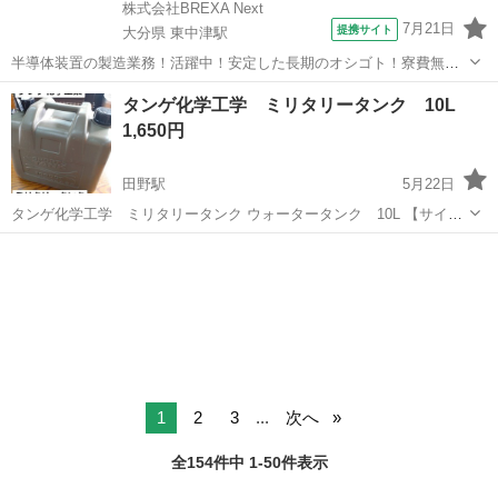
株式会社BREXA Next
7月21日
提携サイト
大分県 東中津駅
半導体装置の製造業務！活躍中！安定した長期のオシゴト！寮費無料
★赴任旅費会社負担◎20代～40代の男性活躍中★未経験活躍中！高時
大分
中津市
東中津駅
その他
タンゲ化学工学 ミリタリータンク 10L
給1,500円！《大分県中津市》 人気の工場のお仕事 ◇半導体装置内部
1,650円
のシート製造◇ ＊クリー...
田野駅
5月22日
タンゲ化学工学 ミリタリータンク ウォータータンク 10L 【サイ
ズ】 19.5×29.5×30（㎝） 【容量】 10L 【素材、材質】 本体…ポリエ
宮崎
宮崎市
田野駅
防災、セキュリティ
タンゲ
チレン キャップ…ポリプロピレン 小さなキズが所々にありますが ま
だま...
1
2
3
...
次へ
全154件中 1-50件表示