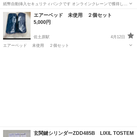
紙幣自動挿入セキュリティバンクです オンラインクレーンで獲得しま
した。 新品未開封、色はシルバーになります。 城ヶ崎付近で平日夜に
宮崎
宮崎市
南宮崎駅
防災、セキュリティ
紙幣
エアーベッド 未使用 ２個セット
お渡しできる方でお願いします！ お値引不可です。
5,000円
佐土原駅
4月12日
エアーベッド 未使用 ２個セット
宮崎
宮崎市
佐土原駅
防災、セキュリティ
エアー
玄関鍵シリンダーZDD485B LIXIL TOSTEM