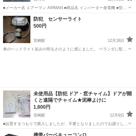
■メーカー名 エアーマン AIRMAN ■商品名 インバーター発電機 ■型番
HP1600SV 周波数 50/60 Hz 定格出力1.6kVA 電圧100 V 燃
宮崎
日向市
防災、セキュリティ
AIRMAN
防犯 センサーライト
料 ガソリン 燃料タンク容量 3...
500円
宮崎駅
12月18日
車のヘッドライト並みの明るさのように感じました。 ベランダに取り
付けていたのですが、苦情がきたので取り外しました。 目立つ傷、汚
宮崎
宮崎市
宮崎駅
防災、セキュリティ
防犯
れもなく綺麗だと思います。 凡その使用角度 ライト 左右150度
上下70度 センサー 左右...
未使用品【防犯 ドア・窓チャイム】ドアが開
くと遠隔でチャイム★泥棒よけに
1,800円
宮崎駅
12月9日
■設置するつもりで購入しましたが、不要となりましたのでお譲りしま
す。 箱が開封して歪みなどありますが、取説他備品全て揃っていま
宮崎
宮崎市
宮崎駅
防災、セキュリティ
チャイム
携帯バーベキューコンロ
す。 未使用品です。 ■購入価格 2980円 ■事務所や店舗のセキュリティ