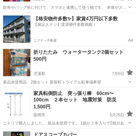
財布やバッグ等に付けて、スマホと連携して使う物です。 本体がスマ
ホから離れるとアラームが鳴るので、お子様の持ち物に入れておいて
宮崎
児湯郡
防災、セキュリティ
ボタン
【格安物件多数✨】家賃4万円以下多数
迷子防止にもなります。スマホで操作してアラームを鳴らしたり、本
【保証人ナシ】賃貸物件多数掲載！
体のボタンを押してスマホに通知した...
Ad
ニフティ不動産
折りたたみ ウォータータンク2個セット
500円
児湯郡
7月6日
新品未使用品 2個セット 新富町トライアル駐車場希望
宮崎
児湯郡
防災、セキュリティ
家具転倒防止 突っ張り棒 60cm〜
100cm ２本セット 地震対策 防災
1,500円
延岡市
6月25日
ニトリで購入しました。 新品未使用です。 1箱が２本入りで2箱分あり
ます。 地震対策の家具固定にどうでしょうか。 ※ 価格は1箱あたりの
宮崎
延岡市
防災、セキュリティ
ドアスコープカバー
値段です。