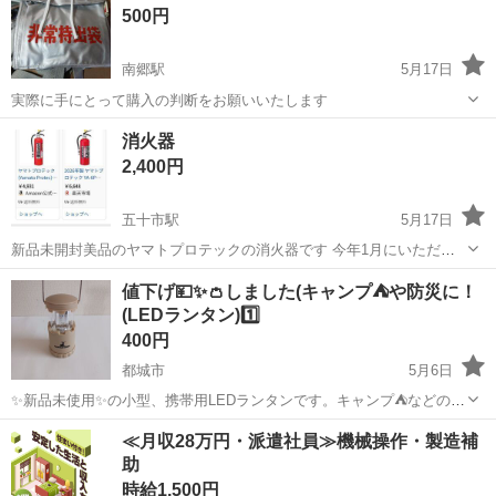
ダミーカメラ
500円
ースも多い中、玄関やガレージ、...
南郷駅
5月17日
実際に手にとって購入の判断をお願いいたします
宮崎
日南市
南郷駅
防災、セキュリティ
消火器
2,400円
五十市駅
5月17日
新品未開封美品のヤマトプロテックの消火器です 今年1月にいただき
ました 不要になりましたので出品します アマゾンで5000円程でうっ
宮崎
都城市
五十市駅
防災、セキュリティ
消火器
値下げ💴✨👛しました(キャンプ⛺や防災に！
ています 値下げ交渉受け付けております
(LEDランタン)1️⃣
400円
都城市
5月6日
✨新品未使用✨の小型、携帯用LEDランタンです。キャンプ⛺などの野
外照明として、また防災用にいかがでしょうか😌単４電池二本を使用
宮崎
都城市
防災、セキュリティ
ランタン
≪月収28万円・派遣社員≫機械操作・製造補
します🙇⤵
助
時給1,500円