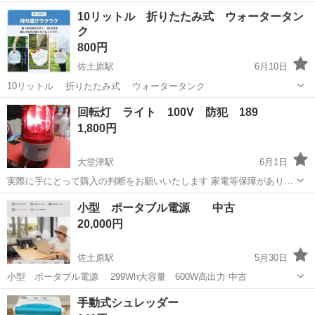
宮崎
宮崎市
佐土原駅
防災、セキュリティ
10リットル 折りたたみ式 ウォータータン
ク
ソーラーパネル
800円
佐土原駅
6月10日
10リットル 折りたたみ式 ウォータータンク
宮崎
宮崎市
佐土原駅
防災、セキュリティ
タンク
回転灯 ライト 100V 防犯 189
1,800円
大堂津駅
6月1日
実際に手にとって購入の判断をお願いいたします 家電等保障がありま
せん 初期故障のみ返金いたします。 点灯確認済み
宮崎
日南市
大堂津駅
防災、セキュリティ
回転灯
小型 ポータブル電源 中古
20,000円
佐土原駅
5月30日
小型 ポータブル電源 299Wh大容量 600W高出力 中古
宮崎
宮崎市
佐土原駅
防災、セキュリティ
小型
手動式シュレッダー