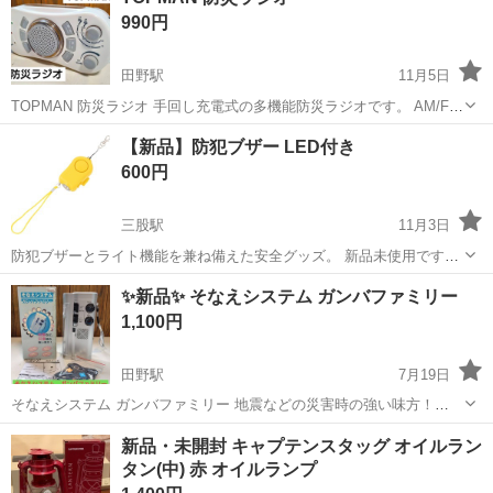
LIFE to LIFE 宮崎県宮崎市高岡町浦之名2865-2にて、...
990円
田野駅
11月5日
TOPMAN 防災ラジオ 手回し充電式の多機能防災ラジオです。 AM/FM
ラジオ、LEDライト（トーチ、フラッシュ） サイレン機能を搭載して
宮崎
宮崎市
田野駅
防災、セキュリティ
災害時
【新品】防犯ブザー LED付き
います。 災害時やアウトドアでの使用に便利です。 単3形乾電池×3本
600円
使用（別売）...
三股駅
11月3日
防犯ブザーとライト機能を兼ね備えた安全グッズ。 新品未使用です。
- 色: イエロー - サイズ: 85mm x 50mm - 機能: 防犯ブザー、ライト機
宮崎
北諸県郡
三股駅
防災、セキュリティ
防犯ブザー
✨新品✨ そなえシステム ガンバファミリー
能付き - 素材: プラスチック - ストラップ: 付属のストラッ...
1,100円
田野駅
7月19日
そなえシステム ガンバファミリー 地震などの災害時の強い味方！
【本体サイズ】 高さ…18.5㎝ 幅…8.8㎝ 奥行…4.8㎝ 質量…333g 単3
宮崎
宮崎市
田野駅
防災、セキュリティ
ガンバ
新品・未開封 キャプテンスタッグ オイルラン
乾電池×3本使用（別売） 受信周波数 ⚫︎AM／535-1605KHz...
タン(中) 赤 オイルランプ