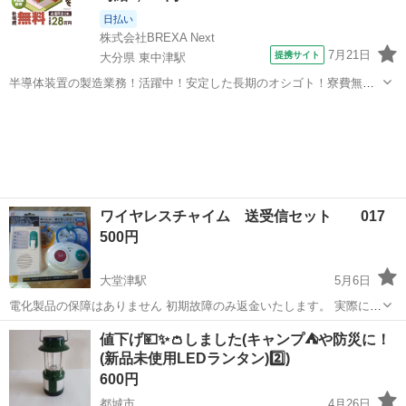
日払い
株式会社BREXA Next
7月21日
提携サイト
大分県 東中津駅
半導体装置の製造業務！活躍中！安定した長期のオシゴト！寮費無料
★赴任旅費会社負担◎20代～40代の男性活躍中★未経験活躍中！高時
大分
中津市
東中津駅
その他
給1,500円！《大分県中津市》 人気の工場のお仕事 ◇半導体装置内部
のシート製造◇ ＊クリー...
ワイヤレスチャイム 送受信セット 017
500円
大堂津駅
5月6日
電化製品の保障はありません 初期故障のみ返金いたします。 実際に手
にとって購入の判断をお願いいたします
宮崎
日南市
大堂津駅
防災、セキュリティ
チャイム
値下げ💴✨👛しました(キャンプ⛺や防災に！
(新品未使用LEDランタン)2️⃣)
600円
都城市
4月26日