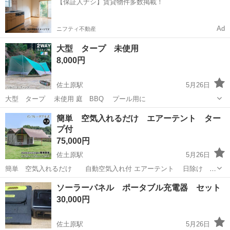
【保証人ナシ】賃貸物件多数掲載！
のシート製造◇ ＊クリー...
Ad
ニフティ不動産
大型 タープ 未使用
8,000円
佐土原駅
5月26日
大型 タープ 未使用 庭 BBQ プール用に
宮崎
宮崎市
佐土原駅
防災、セキュリティ
タープ
簡単 空気入れるだけ エアーテント ター
プ付
75,000円
佐土原駅
5月26日
簡単 空気入れるだけ 自動空気入れ付 エアーテント 日除け タ
ープ 内容 テント本体 テントシート 自動 空気入れ 付 タープ用
宮崎
宮崎市
佐土原駅
防災、セキュリティ
テント
ソーラーパネル ポータブル充電器 セット
ポール2本 ペグ ロープ 付 キャリーバック ローラー付き
30,000円
佐土原駅
5月26日