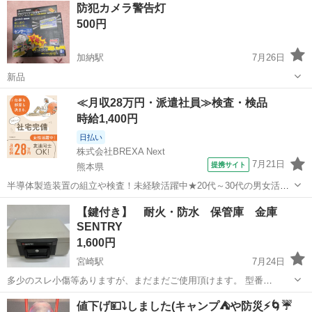
防犯カメラ警告灯
500円
加納駅
7月26日
新品
宮崎
宮崎市
加納駅
防災、セキュリティ
≪月収28万円・派遣社員≫検査・検品
時給1,400円
日払い
株式会社BREXA Next
7月21日
提携サイト
熊本県
半導体製造装置の組立や検査！未経験活躍中★20代～30代の男女活躍
中★ワンルーム寮完備！赴任旅費会社負担！マイカー通勤OK！無料駐
熊本
その他
【鍵付き】 耐火・防水 保管庫 金庫
車場あり！正社員登用あり！《熊本県菊池郡大津町》 人気の工場のお
SENTRY
仕事 ◇半導体製造装置の組立...
1,600円
宮崎駅
7月24日
多少のスレ小傷等ありますが、まだまだご使用頂けます。 型番
→Sentry 1100 現状お渡しになります。 鍵付きです。 【サイズ】 幅
宮崎
宮崎市
宮崎駅
防災、セキュリティ
値下げ💴⤵しました(キャンプ⛺や防災⚡🌀☔
約36㎝ 奥行 約28㎝ 高さ 約15㎝ ★取引場所★ 【リサイクル倉庫...