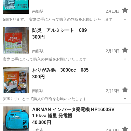
南郷駅
2月13日
5個あります。 実際に手にとって購入の判断をお願いいたします
宮崎
日南市
南郷駅
防災、セキュリティ
防犯
防災 アルミシート 089
300円
南郷駅
2月13日
実際に手にとって購入の判断をお願いいたします
宮崎
日南市
南郷駅
防災、セキュリティ
アルミ
おりがみ鍋 3000cc 085
300円
南郷駅
2月13日
実際に手にとって購入の判断をお願いいたします
宮崎
日南市
南郷駅
防災、セキュリティ
AIRMAN インバータ発電機 HP1600SV
1.6kva 軽量 発電機 …
40,000円
日向市
12月30日