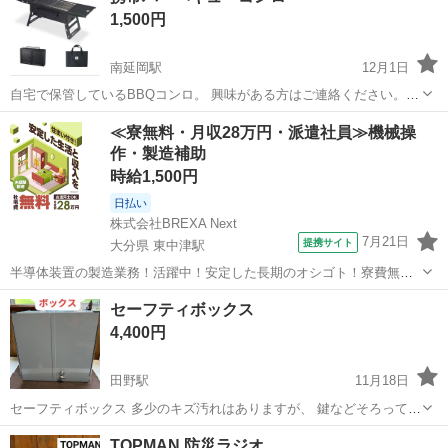
1,500円
にもどうぞ。 ■...
南延岡駅
12月1日
自宅で保管しているBBQコンロ。 興味がある方はご連絡ください。お
譲りします。
宮崎
延岡市
南延岡駅
防災、セキュリティ
コンロ
≪寮無料・月収28万円・派遣社員≫機械操
作・製造補助
時給1,500円
日払い
株式会社BREXA Next
7月21日
提携サイト
大分県 東中津駅
半導体装置の製造業務！活躍中！安定した長期のオシゴト！寮費無料
★赴任旅費会社負担◎20代～40代の男性活躍中★未経験活躍中！高時
大分
中津市
東中津駅
その他
セーフティボックス
給1,500円！《大分県中津市》 人気の工場のお仕事 ◇半導体装置内部
4,400円
のシート製造◇ ＊クリー...
田野駅
11月18日
セーフティボックス 多少のキズ汚れはありますが、 鍵などそろってま
す☆ ⚫︎サイズ 約46.5×約28×高さ46㎝ 備考】 リサイクルショップ
宮崎
宮崎市
田野駅
防災、セキュリティ
ボックス
TOPMAN 防災ラジオ