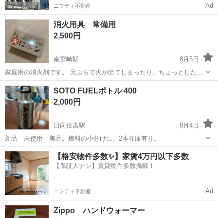
Ad
ニフティ不動産
消火用具 常備用
2,500円
南宮崎駅
8月5日
家庭用の消火剤です。 天ぷらで火が出てしまったり、ちょっとした火
に有効だと思います。 個人間のお取引になりますのでノークレーム・
宮崎
宮崎市
南宮崎駅
防災、セキュリティ
SOTO FUELボトル 400
ノーリターンでお願いします。 ご質問等ありましたら、お気軽にお問
2,000円
い合わせください。 よろしくお願...
日向住吉駅
8月4日
新品 未使用 美品。燃料の小分けに。2本在庫有り。
宮崎
宮崎市
日向住吉駅
防災、セキュリティ
【格安物件多数✨】家賃4万円以下多数
【保証人ナシ】賃貸物件多数掲載！
Ad
ニフティ不動産
Zippo ハンドウォーマー