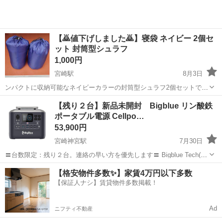
【🙇値下げしました🙇】寝袋 ネイビー 2個セ
ット 封筒型シュラフ
1,000円
宮崎駅
8月3日
ンパクトに収納可能なネイビーカラーの封筒型シュラフ2個セットで
す。キャンプや車中泊での就寝スペース確保に最適です。 - タイプ: 封
宮崎
宮崎市
宮崎駅
防災、セキュリティ
【残り２台】新品未開封 Bigblue リン酸鉄
筒型 - カラー: ネイビー - 数量: 2個 - 収納方法: ドローコード付き...
ポータブル電源 Cellpo…
53,900円
宮崎神宮駅
7月30日
〓台数限定：残り２台。連絡の早い方を優先します〓 Bigblue Tech(ビ
ッグブルーテック)のポータブル電源(1075Wh) CP1000です。 防災対応
宮崎
宮崎市
宮崎神宮駅
防災、セキュリティ
リン酸鉄
【格安物件多数✨】家賃4万円以下多数
品として今月(３月)購入したばかりです。 購入時のお買上証明書も
【保証人ナシ】賃貸物件多数掲載！
あ...
Ad
ニフティ不動産