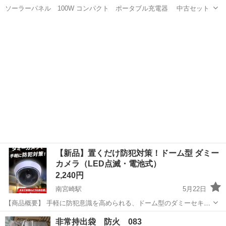
ソーラーパネル 100W コンパクト ポータブル充電器 中古セット
宮崎
宮崎市
佐土原駅
防災、セキュリティ
ソーラーパネル
【新品】置くだけ防犯対策！ドーム型 ダミー
カメラ（LED点滅・電池式）
2,240円
南宮崎駅
5月22日
【商品概要】 手軽に防犯意識を高められる、ドーム型のダミーセキュ
リティカメラです。 本物そっくりの外観と、赤いLEDライトの点滅機
宮崎
宮崎市
南宮崎駅
防災、セキュリティ
非常持出袋 防火 083
能で、空き巣や不審者への強い抑止力になります。 最近の物騒なニュ