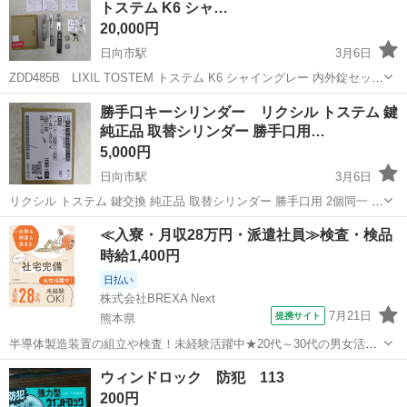
トステム K6 シャ…
20,000円
日向市駅
3月6日
ZDD485B LIXIL TOSTEM トステム K6 シャイングレー 内外錠セット
（DNシリンダー）召合せ外錠:QDJ-321R 召合せ内錠:QDJ-324 戸先
宮崎
日向市
日向市駅
防災、セキュリティ
シリンダー
勝手口キーシリンダー リクシル トステム 鍵
錠:QDJ318 ※依頼品です。 ※中古住宅購入した際に...
純正品 取替シリンダー 勝手口用…
5,000円
日向市駅
3月6日
リクシル トステム 鍵交換 純正品 取替シリンダー 勝手口用 2個同一 ド
ア錠セット ユーシンWNシリンダー デュオPG/SG Z-5201-DVAE ※依
宮崎
日向市
日向市駅
防災、セキュリティ
シリンダー
≪入寮・月収28万円・派遣社員≫検査・検品
頼品です。 ※中古住宅購入した際に、勝手口キーシリンダーアッセ
時給1,400円
ン...
日払い
株式会社BREXA Next
7月21日
提携サイト
熊本県
半導体製造装置の組立や検査！未経験活躍中★20代～30代の男女活躍
中★ワンルーム寮完備！赴任旅費会社負担！マイカー通勤OK！無料駐
熊本
その他
ウィンドロック 防犯 113
車場あり！正社員登用あり！《熊本県菊池郡大津町》 人気の工場のお
200円
仕事 ◇半導体製造装置の組立...