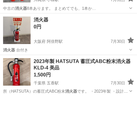
中古の
消火器
8本あります。 まとめてでも、1本か…
沖縄
豊見城市
小禄駅
その他
消火器
0円
大阪府 阿倍野駅
7月30日
消火器
台付き
大阪
大阪市
阿倍野駅
防災、セキュリティ
消火器
2023年製 HATSUTA 蓄圧式ABC粉末消火器
KLD-4 美品
1,500円
千葉県 五香駅
7月30日
所（HATSUTA）の蓄圧式ABC粉末
消火器
です。 ・2023年製 ・設計標
準使…
千葉
松戸市
五香駅
防災、セキュリティ