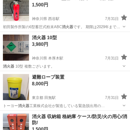
1,500円
神奈川県 西谷駅
7月31日
初田製作所製の6型蓄圧式粉末ABC
消火器
です。 期限は2029年までで
す。
神奈川
横浜市
西谷駅
防災、セキュリティ
消火器 10型
3,980円
神奈川県 本厚木駅
7月31日
消火器
10型 複数ございます。
神奈川
厚木市
本厚木駅
防災、セキュリティ
消火器
避難ロープ装置
8,000円
東京都 田無駅
7月31日
トーヨー
消火器
工業株式会社が製造している緊急脱出用の…
東京
西東京市
田無駅
生活雑貨
消火器 収納箱 格納庫 ケース/防災/火の用心/消
防/
1,500円