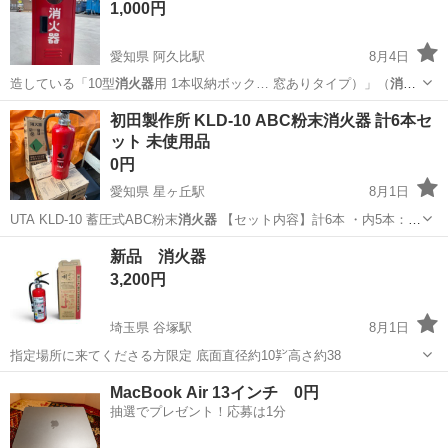
1,000円
愛知県 阿久比駅
8月4日
造している「10型
消火器
用 1本収納ボック… 窓ありタイプ）」（
消火
器
格納箱）です♪(๑… 般的な「粉末10型
消火器
」を1本収納するこ…
愛知
知多郡
阿久比駅
その他
初田製作所 KLD-10 ABC粉末消火器 計6本セ
ット 未使用品
0円
愛知県 星ヶ丘駅
8月1日
UTA KLD-10 蓄圧式ABC粉末
消火器
【セット内容】計6本 ・内5本：新
品…
愛知
名古屋市
星ヶ丘駅
その他
新品 消火器
3,200円
埼玉県 谷塚駅
8月1日
指定場所に来てくださる方限定 底面直径約10㌢高さ約38
埼玉
草加市
谷塚駅
その他
MacBook Air 13インチ 0円
抽選でプレゼント！応募は1分