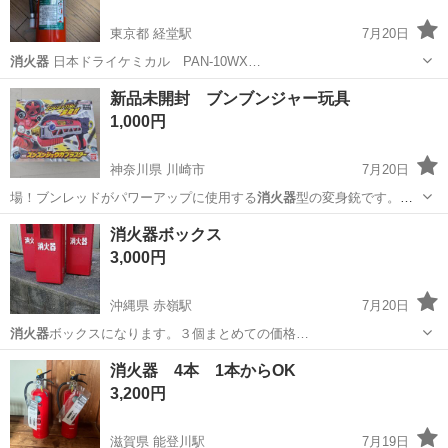
東京都 経堂駅
7月20日
消火器
日本ドライケミカル PAN-10WX…
東京
世田谷区
経堂駅
防災、セキュリティ
消火器
新品未開封 ブンブンジャー玩具
1,000円
神奈川県 川崎市
7月20日
場！ブンレッドがパワーアップに使用する
消火器
型の変身銃です。ポ
ンプを3回スライドし…
神奈川
川崎市
おもちゃ
玩具
消火器ボックス
3,000円
沖縄県 赤嶺駅
7月20日
消火器
ボックスになります。３個まとめての価格…
沖縄
那覇市
赤嶺駅
その他
消火器 4本 1本からOK
3,200円
滋賀県 能登川駅
7月19日