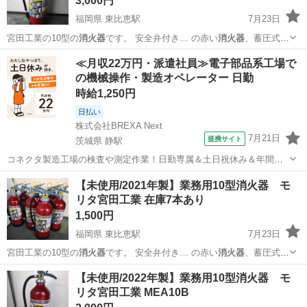
3,000円
福岡県 東比恵駅
7月23日
宮田工業の10型の
消火器
です。 安全弁付き… の赤い
消火器
、蓄圧式で
レバーを… で購入から建物内の
消火器
置き場に設置してお… B -用
福岡
福岡市
東比恵駅
その他
消火器
≪月収22万円・派遣社員≫電子部品系工場で
途：業務用
消火器
-消火剤の種類：… ざいます。 他にも
消火器
出品し
の機械操作・製造オペレーター 日勤
ております。…
時給1,250円
日払い
株式会社BREXA Next
7月21日
提携サイト
茨城県 静駅
コネクタ製造工場の検査や測定作業！日勤専属＆土日祝休み＆年間休
日128日★クリーンルーム内作業★マイカー通勤OK＆無料駐車場あり
茨城
常陸大宮市
静駅
その他
【未使用/2021年製】業務用10型消火器 モ
★就業先食堂利用可！日払い制度あり！《茨城県常陸大宮市》 人気の
リタ宮田工業 在庫7本あり
工場のお仕事 ◇コネクタ製造工...
1,500円
福岡県 東比恵駅
7月23日
宮田工業の10型の
消火器
です。 安全弁付き… の赤い
消火器
、蓄圧式で
レバーを… で購入から建物内の
消火器
置き場に設置してお… B -用
福岡
福岡市
東比恵駅
その他
消火器
【未使用/2022年製】業務用10型消火器 モ
途：業務用
消火器
-消火剤の種類：… ざいます。 他にも
消火器
出品し
リタ宮田工業 MEA10B
ております。…