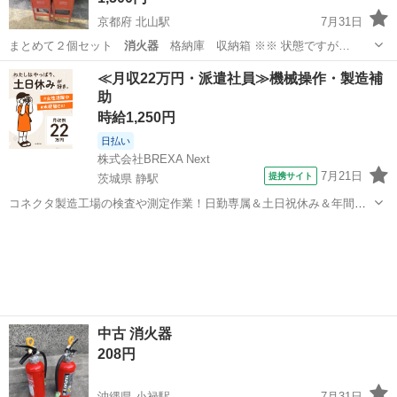
京都府 北山駅
7月31日
まとめて２個セット
消火器
格納庫 収納箱 ※※ 状態ですが…
京都
京都市
北山駅
家庭用品
架台
≪月収22万円・派遣社員≫機械操作・製造補
助
時給1,250円
日払い
株式会社BREXA Next
7月21日
提携サイト
茨城県 静駅
コネクタ製造工場の検査や測定作業！日勤専属＆土日祝休み＆年間休
日128日★クリーンルーム内作業★マイカー通勤OK＆無料駐車場あり
茨城
常陸大宮市
静駅
その他
★就業先食堂利用可！日払い制度あり！《茨城県常陸大宮市》 人気の
工場のお仕事 ◇コネクタ製造工...
中古 消火器
208円
沖縄県 小禄駅
7月31日