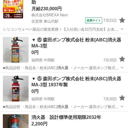
助
月給230,000円
株式会社BREXA Next
7月21日
提携サイト
佐賀県 東山代駅
シリコンウェーハ製品の製造業務！【入社祝い金10万円支給】お友達
やカップルとの応募OK◎年間休日129日＆休出なしでプライベート充
佐賀
伊万里市
東山代駅
その他
▼ ⑥ 森田ポンプ株式会社 粉末(ABC)消火器
実♪業務はクリーンルームで快適作業◎自社正社員登用制度あり★1食
MA-3型
300円～の格安食堂あり！《佐...
0円
福岡県 中間駅
7月20日
■商品説明 ・商品名：粉末(ABC)
消火器
・メーカー:森田ポンプ株式会
社 …
福岡
中間市
中間駅
防災、セキュリティ
消火器
▼ ⑤ 森田ポンプ株式会社 粉末(ABC)消火器
MA-3型 1937年製
0円
福岡県 中間駅
7月20日
■商品説明 ・商品名：粉末(ABC)
消火器
・メーカー:森田ポンプ株式会
社 …
福岡
中間市
中間駅
防災、セキュリティ
消火器
消火器 設計標準使用期限2032年
2,200円