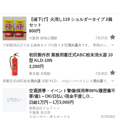
【値下げ】火消し119 ショルダータイプ 2個
セット
800円
大阪府 緑地公園駅
7月27日
で初期消火ができる液体タイプの投てき型
消火器
具です。 専用のショ
ルダーカバー付きで…
大阪
豊中市
緑地公園駅
防災、セキュリティ
初田製作所 業務用蓄圧式ABC粉末消火器 10
型 KLD-10N
3,200円
東京都 月島駅
7月26日
用蓄圧式ABC粉末
消火器
10型 KLD-… のないバーストレス
消火器
で
す。 使用方法 …
東京
中央区
月島駅
防災、セキュリティ
消火器
交通誘導・イベント警備/採用率98%/履歴書不
要/週1～OK/日払い現金手渡しO…
日給1万円～1万3,000円
有限会社ドルフィン
千葉県 市川市
スポンサー：求人ボックス
07月03日