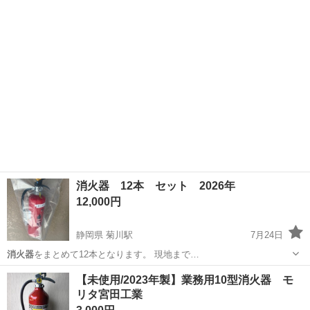
型 * 2…
宮城
仙台市
防災、セキュリティ
消火器 12本 セット 2026年
12,000円
静岡県 菊川駅
7月24日
消火器
をまとめて12本となります。 現地まで…
静岡
御前崎市
菊川駅
その他
【未使用/2023年製】業務用10型消火器 モ
リタ宮田工業