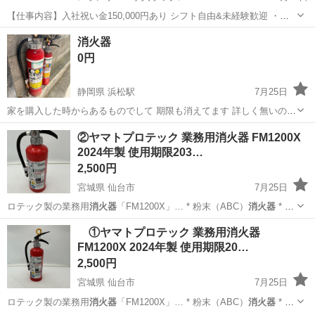
【仕事内容】入社祝い金150,000円あり シフト自由&未経験歓迎
・直
行直帰OK ・一部車・自転車・バイク通勤OK ・週1～OK ・日払い・
アルバイト・パート
消火器
週払いOK、現金手渡しも可能です! <仕事内容> 建築・土木工事現場
0円
で...
静岡県 浜松駅
7月25日
家を購入した時からあるものでして 期限も消えてます 詳しく無いので
画像を見て判断して頂くか 実物を見に来てください！ 譲り先が見つか
静岡
浜松市
浜松駅
その他
消火器
②ヤマトプロテック 業務用消火器 FM1200X
らない場合は 処分先に持って行きます！
2024年製 使用期限203…
2,500円
宮城県 仙台市
7月25日
ロテック製の業務用
消火器
「FM1200X」… * 粉末（ABC）
消火器
* 4
型 * 2…
宮城
仙台市
防災、セキュリティ
消火器
①ヤマトプロテック 業務用消火器
FM1200X 2024年製 使用期限20…
2,500円
宮城県 仙台市
7月25日
ロテック製の業務用
消火器
「FM1200X」… * 粉末（ABC）
消火器
* 4