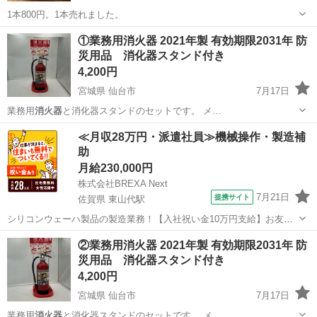
1本800円。1本売れました。
滋賀
彦根市
能登川駅
防災、セキュリティ
①業務用消火器 2021年製 有効期限2031年 防
災用品 消化器スタンド付き
4,200円
宮城県 仙台市
7月17日
業務用
消火器
と消化器スタンドのセットです。 メ…
宮城
仙台市
防災、セキュリティ
消火器
≪月収28万円・派遣社員≫機械操作・製造補
助
月給230,000円
株式会社BREXA Next
7月21日
提携サイト
佐賀県 東山代駅
シリコンウェーハ製品の製造業務！【入社祝い金10万円支給】お友達
やカップルとの応募OK◎年間休日129日＆休出なしでプライベート充
佐賀
伊万里市
東山代駅
その他
②業務用消火器 2021年製 有効期限2031年 防
実♪業務はクリーンルームで快適作業◎自社正社員登用制度あり★1食
災用品 消化器スタンド付き
300円～の格安食堂あり！《佐...
4,200円
宮城県 仙台市
7月17日
業務用
消火器
と消化器スタンドのセットです。 メ…