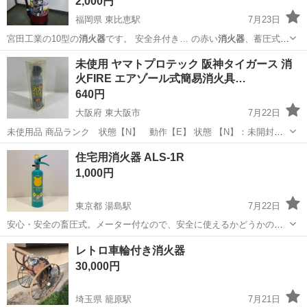
2,000円
福岡県 東比恵駅
7月23日
宮田工業の10型の
消火器
です。 安全弁付き… の赤い
消火器
、蓄圧式で
レバーを… で購入から建物内の
消火器
置き場に設置してお… B -用
福岡
福岡市
東比恵駅
その他
消火器
未使用 ヤマトプロテック 阪神タイガース 消
途：業務用
消火器
-消火剤の種類：… ざいます。 他にも
消火器
出品し
火FIRE エアゾール式簡易消火具…
ております。…
640円
大阪府 東大阪市
7月22日
未使用品 商品ランク 状態【N】 動作【E】 状態 【N】：未開封・
未使用 【N’】：未使用だが、経年保管のため検査・清掃等している物
大阪
東大阪市
インテリア雑貨/小物
ヤマトプロテック
住宅用消火器 ALS-1R
【A】：目立つキズ、汚れ、使用感もなく比較的きれいな物 【B】：多
1,000円
少の擦...
東京都 湯島駅
7月22日
安心・安全の畜圧式。メーター付なので、安全に使えるかどうかの確
認が一目でできます。 ホースレスの小型な本体設計で、いざというと
東京
文京区
湯島駅
その他
消火器
レトロ車輪付き消火器
きに女性でも楽々扱えます。 全高：約385mm 総質量:約2.7kg 商品詳
30,000円
細はこち...
埼玉県 籠原駅
7月21日