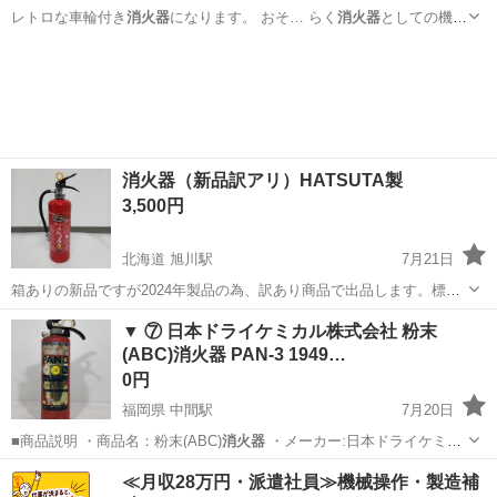
レトロな車輪付き
消火器
になります。 おそ… らく
消火器
としての機能
は果た…
埼玉
深谷市
籠原駅
生活雑貨
消火器
消火器（新品訳アリ）HATSUTA製
3,500円
北海道 旭川駅
7月21日
箱ありの新品ですが2024年製品の為、訳あり商品で出品します。標準
使用期限は2034年まであります。 1~2本で3,500円/本 3本で10,000円/
北海道
旭川市
旭川駅
防災、セキュリティ
▼ ⑦ 日本ドライケミカル株式会社 粉末
本 4本で11,000円/本 (消費税込み) それ以上の本...
(ABC)消火器 PAN-3 1949…
0円
福岡県 中間駅
7月20日
■商品説明 ・商品名：粉末(ABC)
消火器
・メーカー:日本ドライケミカ
ル株式…
福岡
中間市
中間駅
防災、セキュリティ
消火器
≪月収28万円・派遣社員≫機械操作・製造補