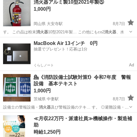
消火器アルミ製10型2021年製⑤
1,000円
岡山県 大安寺駅
8月7日
す。 この品は粉末
消火器
10型2021年製… この他にもco2
消火器
、水
岡山
岡山市
大安寺駅
防災、セキュリティ
消火器
MacBook Air 13インチ 0円
抽選でプレゼント！応募は1分
Ad
くらしノート
💁《消防設備士試験対策❗》令和7年度 警報
設備 基本テキスト
1,000円
茨城県 中妻駅
8月7日
設備士の警報設備・
消火器
及び警報設備のテキ… す。 ◎避難設備・
消
火器
分は売り切れました…
茨城
常総市
中妻駅
参考書
消防設備士
≪月収22万円・派遣社員≫機械操作・製造補
助
時給1,250円