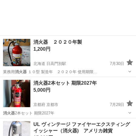
消火器 ２０２０年製
1,200円
北海道 日高門別駅
7月30日
業務用
消火器
１０型 製造年 ２０２０年 使用期限…
北海道
沙流郡
日高門別駅
その他
消火器
消火器2本セット 期限2027年
5,000円
京都府 京都市
7月29日
消火器
2本セット 期限2027年
京都
京都市
その他
消火器
UL ヴィンテージ ファイヤーエクスティング
イッシャー（消火器) アメリカ雑貨