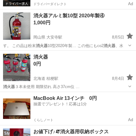
Ad
ドライバーダイレクト
消火器アルミ製10型 2020年製④
1,000円
岡山県 大安寺駅
8月5日
す。 この品は粉末
消火器
10型2020年製… この他にもco2
消火器
、水
岡山
岡山市
大安寺駅
防災、セキュリティ
消火器
0円
北海道 桔梗駅
8月4日
消火器
３本未使用 期限切れ 高さ37cm位 …
北海道
函館市
桔梗駅
その他
MacBook Air 13インチ 0円
抽選でプレゼント！応募は1分
Ad
くらしノート
お値下げ♪🧯消火器用収納ボックス