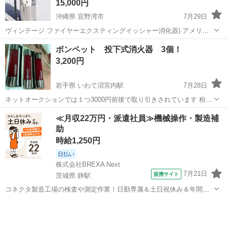
15,000円
沖縄県 宜野湾市
7月29日
ヴィンテージ ファイヤーエクスティングイッシャー消化器) アメリカ
雑貨 サイズ 高さ62cm (レバーまで) 直径18センチ ノズル 57cm 中身
沖縄
宜野湾市
インテリア雑貨/小物
ヴィンテージ
ボンペット 投下式消火器 3個！
は空です。 店舗、お部屋のオブ...
3,200円
岩手県 いわて沼宮内駅
7月28日
ネットオークションでは１つ3000円前後で取り引きされています 粉と
違って液体なので、水質汚染を懸念される船舶などにもおすすめです
岩手
岩手郡
いわて沼宮内駅
その他
≪月収22万円・派遣社員≫機械操作・製造補
し、いざとなった時に粉まみれになると困る様な工場や、店舗にもお
助
すすめです。 又、使用期限が無い...
時給1,250円
日払い
株式会社BREXA Next
7月21日
提携サイト
茨城県 静駅
コネクタ製造工場の検査や測定作業！日勤専属＆土日祝休み＆年間休
日128日★クリーンルーム内作業★マイカー通勤OK＆無料駐車場あり
茨城
常陸大宮市
静駅
その他
★就業先食堂利用可！日払い制度あり！《茨城県常陸大宮市》 人気の
工場のお仕事 ◇コネクタ製造工...