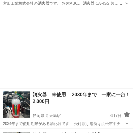
宮田工業株式会社の
消火器
です。 粉末ABC…
消火器
CA-4SS 製…
が、使用期限切れの
消火器
です。 ご理解い…
消火器
消化器
大分
別府市
別府駅
防災、セキュリティ
消火器
消火器 未使用 2030年まで 一家に一台！
2,000円
静岡県 弁天島駅
8月7日
2034年まで使用期限がある消化器です。 受け渡し場所は浜松市中央区
村櫛町となります。
静岡
浜松市
弁天島駅
その他
消火器