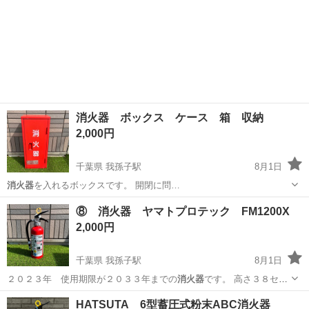
消火器 ボックス ケース 箱 収納
2,000円
千葉県 我孫子駅
8月1日
消火器
を入れるボックスです。 開閉に問…
千葉
柏市
我孫子駅
その他
消火器
⑧ 消火器 ヤマトプロテック FM1200X
2,000円
千葉県 我孫子駅
8月1日
２０２３年 使用期限が２０３３年までの
消火器
です。 高さ３８セン
チ 横１８セン…
千葉
柏市
我孫子駅
その他
消火器
HATSUTA 6型蓄圧式粉末ABC消火器