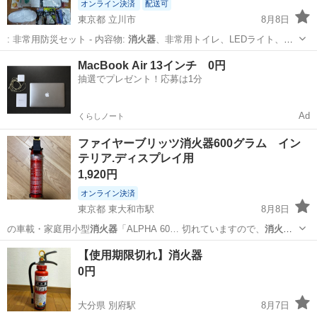
オンライン決済
配送可
東京都 立川市
8月8日
: 非常用防災セット - 内容物:
消火器
、非常用トイレ、LEDライト、そ
の他防…
東京
立川市
その他
MacBook Air 13インチ 0円
抽選でプレゼント！応募は1分
Ad
くらしノート
ファイヤーブリッツ消火器600グラム イン
テリア.ディスプレイ用
1,920円
オンライン決済
東京都 東大和市駅
8月8日
の車載・家庭用小型
消火器
「ALPHA 60… 切れていますので、
消火器
としては使えません…
東京
小平市
東大和市駅
その他
【使用期限切れ】消火器
0円
大分県 別府駅
8月7日