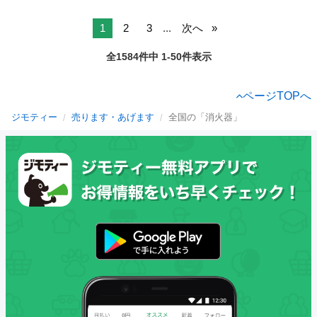
1
2
3
...
次へ
全1584件中 1-50件表示
ページTOPへ
ジモティー
売ります・あげます
全国の「消火器」