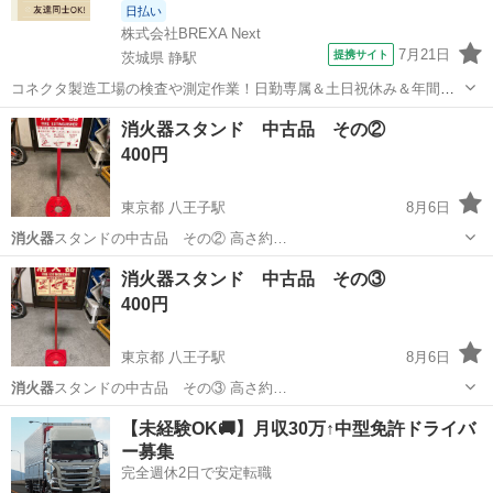
日払い
株式会社BREXA Next
7月21日
提携サイト
茨城県 静駅
コネクタ製造工場の検査や測定作業！日勤専属＆土日祝休み＆年間休
日128日★クリーンルーム内作業★マイカー通勤OK＆無料駐車場あり
茨城
常陸大宮市
静駅
その他
消火器スタンド 中古品 その②
★就業先食堂利用可！日払い制度あり！《茨城県常陸大宮市》 人気の
400円
工場のお仕事 ◇コネクタ製造工...
東京都 八王子駅
8月6日
消火器
スタンドの中古品 その② 高さ約…
東京
八王子市
八王子駅
防災、セキュリティ
消火器
消火器スタンド 中古品 その③
400円
東京都 八王子駅
8月6日
消火器
スタンドの中古品 その③ 高さ約…
東京
八王子市
八王子駅
防災、セキュリティ
消火器
【未経験OK🚚】月収30万↑中型免許ドライバ
ー募集
完全週休2日で安定転職