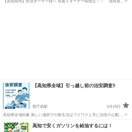
【高知県内】民泊オーナー様へ 先着５オーナー様限定！！ 「清掃員が
見つからない」「いつも人手不足で不安定」 そんなお悩みを解消す
高知
高知市
その他
業務委託
る、民泊清掃マッチングサービスをご紹介しています！ 私たちは、清
掃スタッフを...
【高知県全域】引っ越し前の治安調査‼️
県庁前駅
4月19日
高知県全域対象 新しい場所での新生活はワクワクと共に治安の心配は
付きものですよね.... お子様の学業に伴い引っ越しや夢のマイホームを
高知
高知市
県庁前駅
その他
料金
高知で安くガソリンを給油するには！
建てるなど引っ越した後にトラブルが発生してもなかなか引っ越しに