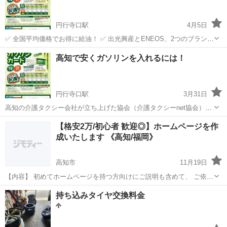
くいものですよね。 ＼...
円行寺口駅
4月5日
✅ 全国平均価格でお得に給油！ ✅ 出光興産とENEOS、2つのブランド
から選べます（両方申込もOK） ✅ 今なら入会金無料＆カード発行費
高知
高知市
円行寺口駅
その他
無料
高知で安くガソリンを入れるには！
も0円！ ✅ 給油のたびに現金を用意する必要なし！ → 翌月一括・口
座引き落...
円行寺口駅
3月31日
高知の介護タクシー会社が立ち上げた協会（介護タクシーnet協会）の
ガソリンカードはクレジット機能なしの給油専用カードです。 【特
高知
高知市
円行寺口駅
その他
介護タクシー
【格安2万/初心者 歓迎◎】ホームページを作
徴】 ・全国平均価格で給油できる ・出光興産とENEOSの２ブランド
成いたします 《高知/福岡》
のカードから選択（...
高知市
11月19日
【内容】 初めてホームページを持つ方向けにご説明も含めて、 ご依頼
を受けさせていただきます。 私も当初はそうでしたが、ホームページ
高知
高知市
その他
ホームページ
持ち込みタイヤ交換料金
と言えば、 《ややこしそう・難しそう》と感じてしまう代名詞ともい
えますので、 ご...