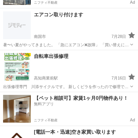
Ad
ニフティ不動産
エアコン取り付けます
南国市
7月28日
暑〜い夏がやってきました。 「急にエアコン❌️故障」 「買い替えに一
週間まち」 「値段がやたら高い^^;」 そんなお困りの貴方！ 良心価格
高知
南国市
その他
自転車出張修理
で最短3日のエアコン取り付けできますよ☆ 先ずはメッセージでご連
絡下さい(...
高知商業前駅
7月16日
出張修理専門 川添サイクルです。 新しくビラを作ったので修理で困
ってる方はお電話下さい。 修理料金は写真のビラに掲載してますので
高知
高知市
高知商業前駅
その他
タイヤ交換
【ペット相談可】家賃1ヶ月0円物件あり！
ご検討ください。 よろしくお願いします🙇 定休日は水曜日です。
無料アプリ
Ad
ニフティ不動産
[電話一本・迅速]空き家買い取ります