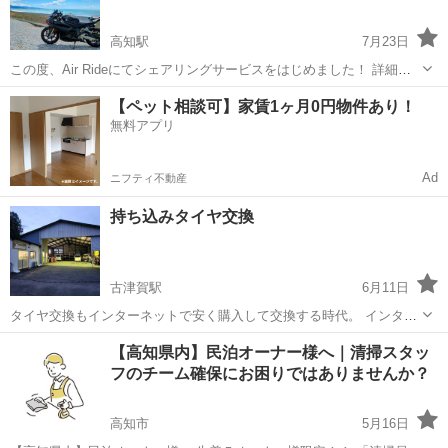
高知駅
7月23日
この度、Air Rideにてシェアリングサービスをはじめました！ 詳細は
Air Rideにて記載しております。ぜひ、ご利用くださいませ。
高知
高知市
高知駅
その他
無料
【ペット相談可】家賃1ヶ月0円物件あり！
●CBR250RR ●24時間：￥10000 ※車両受け渡し スケジュー...
無料アプリ
Ad
ニフティ不動産
持ち込みタイヤ交換
古津賀駅
6月11日
タイヤ交換もインターネットで安く購入して交換する時代。 インター
ネットでタイヤ購入して、 持ち込みタイヤ交換すると、いつもの半額
高知
四万十市
古津賀駅
その他
タイヤ交換
【高知県内】民泊オーナー様へ｜清掃スタッ
で交換出来るかも！ 持ち込みタイヤ交換お任せ下さい。 ■持ち込みタ
フのチーム確保にお困りではありませんか？
イヤ交換 ...
高知市
5月16日