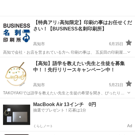
【特典アリ♪高知限定】印刷の事はお任せくだ
さい！【BUSINESS名刺印刷所】
高知市
6月15日
高知で会社・お店を営まれている方へ 印刷の事は、 五反田の印刷屋
【BUSINESS名刺印刷所】にお任せください！ 個人事業主様、新規開
高知
高知市
その他
名刺
【高知】語学を教えたい先生と生徒を募集
業の代表者様 大歓迎！ 名刺・ショップカード・ポイントカー
中！！先行リリースキャンペーン中！
ド、、、 印刷...
高知市
5月21日
TAKOYAKIでは語学を教えたい先生と生徒の希望を聞き、ぴったりな
相手を紹介します！ 何かお問い合わせがあれば、こちらのフォームか
高知
高知市
その他
生徒
MacBook Air 13インチ 0円
メールアドレスへお問い合わせください！ https://www.takoyakil.in...
抽選でプレゼント！応募は1分
Ad
くらしノート