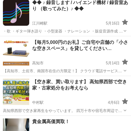
◆◆ ♪ 録音します / ハイエンド機材 / 録音室あ
り （歌ってみた）♪ ◆◆
江川崎駅
5月16日
・歌 ・ギター弾き語り ・小型楽器 ・ナレーション ・販促音源作成 そ
の他、 ハイエンド機材を使って、録音します。 BGMを入れたりもで
高知
江川崎駅
その他
【毎月5,000円のお礼】ご自宅や店舗の「小さ
きます。 オリジナルBGMも作れます。 ご希望により、歌手やナ...
な空きスペース」を貸してください…
高知市
5月14日
【高知市、土佐市、南国市在住の方限定！】 クラウド電話サービス
「03plus（ゼロサンプラス）」を運営している株式会社グラントンと
高知
高知市
その他
物件
【空き家、買い取ります】 高知県西部で空き
申します。 当社の電話サービス提供エリアの拡大に伴い、ちょっとし
家・古家処分をお考えなら
た空きスペース（A...
中村駅
4月6日
高知県西部で空き家再生をやっています。 四万十市や宿毛市周辺で空
き家の処分を考えられている方、ぜひ一度お話しさせて下さい。 ■ 空
高知
四万十市
中村駅
その他
西部
貴金属高価買取！
き家、処分しませんか？ ・持っているだけで家には税金がかかります
・老朽化...