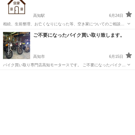
高知駅
6月24日
相続、生前整理、お亡くなりになった等、空き家についてのご相談が
ございましたら、電話一本で駆け付けます 何でもご相談ください 空き
高知
高知市
高知駅
その他
ご不要になったバイク買い取り致します。
家は時間が経つほど傷んでしまいます 実家を相続して空き家になった
場合、「特定空き家」に...
高知市
6月15日
バイク買い取り専門店高知モータースです。 ご不要になったバイクを
引き取り買い取りさせて頂きます。 バイクであれば処分料等を頂くこ
高知
高知市
その他
無料
とはありません。 また廃車等も無料でさせて頂きます。 バイクにもよ
りますが余程のことがない限...