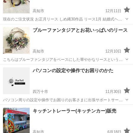
高知市
12月11日
現在のご注文状況 お正月リース しめ縄30作品 リース1月 結婚式ヘッ
ドパーツ1/22 ガーランド フライングスワッグ ミモザリース 髪飾り
高知
高知市
その他
ブルーファンタジアとお花いっぱいのリース
3/24卒業式
高知市
12月10日
こちらはブルーファンタジアをベースにした華やかなリースという事
でご注文いただきました 花々いっぱい、木ノ実もいっぱい、ブルーフ
高知
高知市
その他
お客様
パソコンの設定や操作でお困りのかた
ァンタジアがとても品があって素敵です このタイプのリースはいろん
な向きが楽しめます。それぞれ表情が...
四万十市
11月30日
パソコン周りの設定や操作でお困りのお客さまに出張サポートサービ
スをご提供しております。 お気軽にご相談下さい。
高知
四万十市
その他
キッチントレーラー(キッチンカー)販売
高知市
6月18日