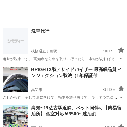
チンカーでお作りしています🧇 クロワッサン生地をワッフルに焼き、
生クリームやフ...
洗車代行
桟橋通五丁目駅
4月17日
趣味が洗車です。 高知市なら車を取りに行ったり、水道があればその
場で洗車をします。 シャンプー ルミナスオーシャン＋ 鉄粉取り キ
高知
高知市
桟橋通五丁目駅
その他
洗車
BRIGHTX製／サイドバイザー 最高級品質 イ
ーパープロ 鉄粉取りクリーナー 油脂系クリーナー PMライト 水
ンジェクション製法（1年保証付…
垢 ａ06 コーティング LM...
高知市
3月13日
これから春、そして夏に向けて、梅雨を通り抜けて、少しずつ気温が
上がっていきますね。 ドアバイザーがあれば雨天時でも少し窓を開け
高知
高知市
その他
高知~JR佐古駅近隣、ペット同伴可【簡易宿
ていても、雨が吹き込まずに換気が可能！ また、暑い日は窓を少しだ
泊所】 個室対応￥3500~ 連泊割…
け開けておき車...