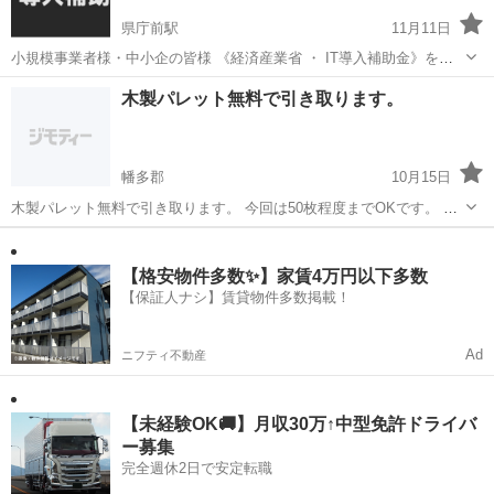
県庁前駅
11月11日
小規模事業者様・中小企の皆様 《経済産業省 ・ IT導入補助金》をご
存知でしょうか？ 名前の通り、経済産業省が行なっている補助金で 小
高知
高知市
県庁前駅
その他
防犯カメラ
木製パレット無料で引き取ります。
規模事業者向け、社内でITを充実させる為の補助金。 飲食店〜不動
産・建設会社・工場・...
幡多郡
10月15日
木製パレット無料で引き取ります。 今回は50枚程度までOKです。 高
知県西部の指定場所まで輸送し降ろすことができる方 道は狭いですが
高知
幡多郡
その他
西部
2tトラックは通れると思います。 極端に高く積み上げても通行はでき
ないかもしれません...
【格安物件多数✨】家賃4万円以下多数
【保証人ナシ】賃貸物件多数掲載！
Ad
ニフティ不動産
【未経験OK🚚】月収30万↑中型免許ドライバ
ー募集
完全週休2日で安定転職