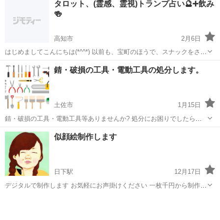
タロット、(霊感、霊視)トランプ占い🔮➕飲み
🍻
高知市
2月6日
はじめましてこんにちは(*^^*) 以前も、宝町のほうで、スナックをさせ
ていただいてましたが、この度、また、宝町の方で、タロット、(霊
高知
高知市
その他
霊感
錆・破損の工具・電動工具の処分します。
感、霊視)、トランプ占い♠️＋アクセサリー、や、最近チラホラきく、
オルゴナイトを販売して...
土佐市
1月15日
錆・破損の工具・電動工具等ありませんか? 処分にお困りでしたら一
度ご相談下さい。 ※搬出と積込みはご自身でお願いします ※こちらで
高知
土佐市
その他
無料
似顔絵制作します
搬出・積込をする場合、別途費用が必要です。 (無料引取) 100キロ以
上 無料回収 50...
日下駅
12月17日
デジタルで制作します お気軽にお声掛けください 一枚千円から制作し
ています。 プロフィール 東京生まれ 雑誌やパンフレットなどの仕事
高知
土佐市
日下駅
その他
似顔絵
をもらう イラストレーターしてました。