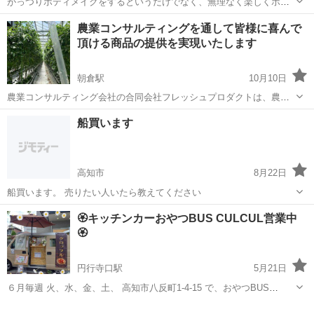
がっつりボディメイクをするというだけでなく、無理なく楽しくポジ
ティブに通えるジムです。 料金形態は様々で、月額費用だけでなく
高知
高知市
その他
ジム
農業コンサルティングを通して皆様に喜んで
「単発利用」「回数券」「ペア利用」など複数あり、目的に合わせて
頂ける商品の提供を実現いたします
気軽に通い続けられるシステムとい...
朝倉駅
10月10日
農業コンサルティング会社の合同会社フレッシュプロダクトは、農業
全般のコンサルティング、野菜卸売り・果物卸売りをはじめとし契約
高知
高知市
朝倉駅
その他
飲食店
船買います
栽培の仲介を行っています。野菜や果物などの農作物は、作る・売
る・調理するのどのプロセスが欠けても、消...
高知市
8月22日
船買います。 売りたい人いたら教えてください
高知
高知市
その他
🏵キッチンカーおやつBUS CULCUL営業中
🏵
円行寺口駅
5月21日
６月毎週 火、水、金、土、 高知市八反町1-4-15 で、おやつBUS
CULCUL(ｸﾙｸﾙ)が営業しています。 韓国スィーツのクロッフルをキッ
高知
高知市
円行寺口駅
その他
キッチンカー