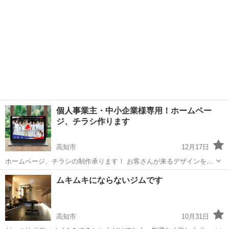
個人事業主・中小企業様専用！ホームペー
ジ、チラシ作ります
高知市
12月17日
ホームページ、チラシの制作承ります！ お客さんが来るデザインを得
意としています。 開業1年で10社、法人４社のホームページを制作し
高知
高知市
その他
チラシ
ムキムキにならないジムです
ました。 サイト公開後、サイトからの売上３倍、サイトからの採用問
い合わせ７倍を達成。...
高知市
10月31日