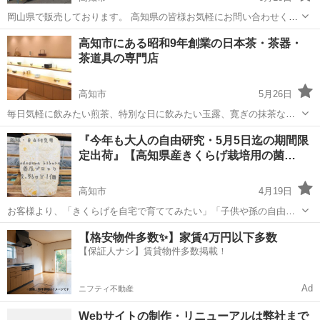
岡山県で販売しております。 高知県の皆様お気軽にお問い合わせくだ
さい。 独立開業したい、お店を 持ちたいというオーナーを目指してい
高知
高知市
その他
高知市にある昭和9年創業の日本茶・茶器・
る方の為に、店舗としては考えられない低コストで開業ができます。
茶道具の専門店
又、使用スペースも軽自動...
高知市
5月26日
毎日気軽に飲みたい煎茶、特別な日に飲みたい玉露、寛ぎの抹茶など
お茶に関わる様々なものを取り揃えております。 また｢普段茶葉から
高知
高知市
その他
にも
『今年も大人の自由研究・5月5日迄の期間限
お茶を飲まない方にも分かりやすく｣をモットーに試飲も行っておりま
定出荷』【高知県産きくらげ栽培用の菌…
すので、あなたの好きな茶葉がきっ...
高知市
4月19日
お客様より、「きくらげを自宅で育ててみたい」「子供や孫の自由研
究に使いたい」などのリクエストを多数いただきましたので、2022年
高知
高知市
その他
【格安物件多数✨】家賃4万円以下多数
も第一弾「4月18日～5月5日迄の2週間」、限定販売させて頂く事とな
【保証人ナシ】賃貸物件多数掲載！
りました。 ＜ご購入前のお...
Ad
ニフティ不動産
Webサイトの制作・リニューアルは弊社まで