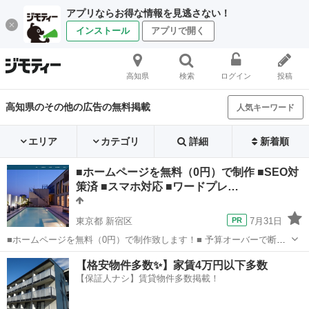
アプリならお得な情報を見逃さない！
インストール
アプリで開く
高知県
検索
ログイン
投稿
高知県のその他の広告の無料掲載
人気キーワード
エリア
カテゴリ
詳細
新着順
■ホームページを無料（0円）で制作 ■SEO対
策済 ■スマホ対応 ■ワードプレ…
東京都 新宿区
7月31日
■ホームページを無料（0円）で制作致します！■ 予算オーバーで断念
した方も諦めないで下さい。 HP作成費用、ドメイン費用、サーバー費
東京
新宿区
その他
無料
【格安物件多数✨】家賃4万円以下多数
用は一切発生致しません。 初期費用、完全無料の0円で高品質なホー
【保証人ナシ】賃貸物件多数掲載！
ムページが持てます...