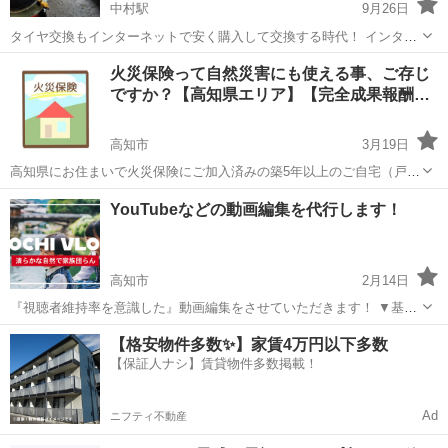
中村駅
9月26日
タイヤ交換もインターネットで安く購入して交換する時代！ インター
ネットで購入して、持ち込みタイヤ 交換すると、いつもの半額で交換
高知
四万十市
中村駅
その他
料金
火災保険って自然災害にも使える事、ご存じ
出来るかも。 全て税込み価格です。 (1本) 12~ 14 ¥1650...
ですか？【高知県エリア】【完全成果報酬…
高知市
3月19日
高知県にお住まいで火災保険にご加入済みの築5年以上のご自宅（戸
建）またはアパート、マンション等をでお持ちの方へ！ お家の火災保
高知
高知市
その他
火災保険
YouTubeなどの動画編集を代行します！
険が何に使えてどの様にしてお金が降りてくるのかを直接ご説明させ
て頂いて 最初から最後ま...
高知市
2月14日
『視聴者維持率を意識した』動画編集をさせていただきます！ ▼基本
編集内容▼ ・フルテロップ・カット・エフェクト・SE・BGM・簡易
高知
高知市
その他
無料
【格安物件多数✨】家賃4万円以下多数
整音・カラー補正 ▼大まかな流れ▼ ・依頼内容の確認、相談 ↓ ・
【保証人ナシ】賃貸物件多数掲載！
お見積...
Ad
ニフティ不動産