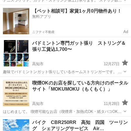
テニスラケット、ガット・ストリング張上げ承ります。 ストック数50
種類前後 取寄せも可能 *************************** ★★ストリング種類と
高知
高知市
その他
【ペット相談可】家賃1ヶ月0円物件あり！
価格★★ 表示価格【 円】はストリング＋工賃込...
無料アプリ
Ad
ニフティ不動産
バドミントン専門ガット張り ストリング＆
張り工賃込1,700〜
高知市
12月27日
趣味でバドミントンガット張りしているホームストリンガーです。 ジ
ュニア、学生、社会人、シニア層と幅広くご利用いただいており、年
高知
高知市
その他
張替
喫煙OKのお店を探している方向けのポータル
間300本以上張り上げてます。 今までお付き合い中の方、初めてご依
サイト「MOKUMOKU（もくもく）」
頼される方も、お気軽にメッセー...
高知市
11月28日
はじめまして。 喫煙可能なお店（喫煙席・加熱式OK・紙タバコOKな
ど）だけをまとめた 「MOKUMOKU（もくもく）」 というポータルサ
高知
高知市
その他
無料
バイク CBR250RR 高知 四国 ツーリン
イトを運営しています。 最近、喫煙できる飲食店が全国的に減ってお
グ シェアリングサービス Air…
り、 「吸え...