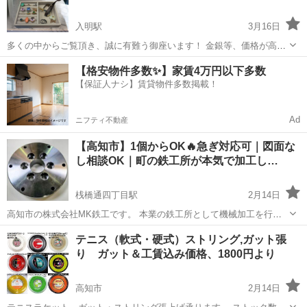
入明駅
3月16日
多くの中からご覧頂き、誠に有難う御座います！ 金銀等、価格が高騰
している中 沢山のご依頼・お問い合わせを頂いております🙇 ご自宅に
高知
高知市
入明駅
その他
買取
【格安物件多数✨】家賃4万円以下多数
ある 貴金属・指輪・ネックレス・アクセサリー等 素材がご自身にて不
【保証人ナシ】賃貸物件多数掲載！
明な場合でも大丈夫です🙆 ...
Ad
ニフティ不動産
【高知市】1個からOK🔥急ぎ対応可｜図面な
し相談OK｜町の鉄工所が本気で加工し…
桟橋通四丁目駅
2月14日
高知市の株式会社MK鉄工です。 本業の鉄工所として機械加工を行っ
ています。 ■ こんなことで困っていませんか？ ✔ 1個だけ作ってほし
高知
高知市
桟橋通四丁目駅
その他
DIY
テニス（軟式・硬式）ストリング,ガット張
い ✔ 修理部品を急ぎで作りたい ✔ 図面はあるが断られた ✔ 図面はな
り ガット＆工賃込み価格、1800円より
いけど現物が...
高知市
2月14日