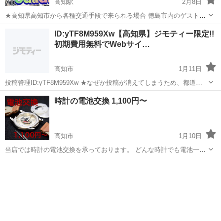
高知駅
2月8日
★高知県高知市から各種交通手段で来られる場合 徳島市内のゲストハ
ウス”オガガ”は、 JR佐古駅から徒歩5~10分に位置します 24時間営業
高知
高知市
高知駅
その他
無料
ID:yTF8M959Xw【高知県】ジモティー限定!!
のスーパーマーケット、コンビニが近くにあります （主に男女別個室
初期費用無料でWebサイ…
を提供で...
高知市
1月11日
投稿管理ID:yTF8M959Xw ★なぜか投稿が消えてしまうため、都道府
県によらずプロフィールの投稿からお問い合わせください★ 高知県(高
高知
高知市
その他
無料
時計の電池交換 1,100円〜
知市,室戸市以外の都市でもOK!)で自社サイトが欲しい事業主さんやこ
れか...
高知市
1月10日
当店では時計の電池交換を承っております。 どんな時計でも電池一つ
につき1,100円になっております⌚️ ※時計技師の出勤日の変動があるた
高知
高知市
その他
め当日の交換が出来かねますので数日間のお預かりになります。 この
ページを見ての営業...