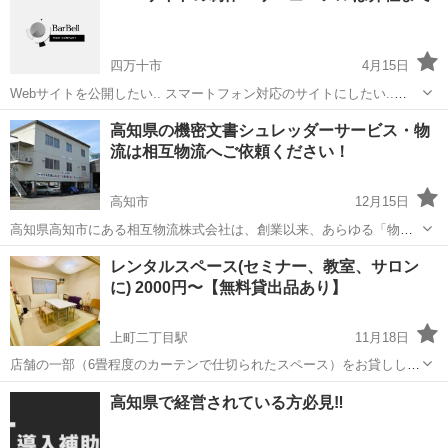
四万十市
4月15日
Webサイトを公開したい.. スマートフォン対応のサイトにしたい..
Webサイトでお悩みの法人様・個人様は是非弊社へご相談下さい。
高知
四万十市
その他
高知県の機密文書シュレッダーサービス・物
流は相互物流へご依頼ください！
高知市
12月15日
高知県高知市にある相互物流株式会社は、創業以来、あらゆる「物」
の運搬、保管、搬入出等の可能な体制を整え、一般貨物輸送事業や倉
高知
高知市
その他
レンタルスペース(セミナー、教室、サロン
庫保管事業などを展開しています。また、機密文書裁断リサイクル事
に) 2000円〜【無料貸出品あり】
業では、安心確実な機密抹消とリサイクル...
上町二丁目駅
11月18日
店舗の一部（6畳程度のカーテンで仕切られたスペース）をお貸ししま
す。 《こんな用途でお使いいただけます》 ✔︎セミナーや教室 ✔︎ヒーリ
高知
高知市
上町二丁目駅
その他
無料
高知県で経営されている方必見‼️
ングやカウンセリング ✔︎ランチ会などの交流会 ✔︎簡易なイベント・展
示会 …....