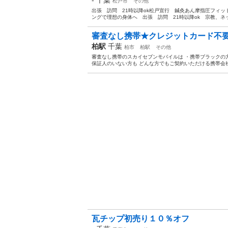
松戸市
その他
出張 訪問 21時以降ok松戸宣行 鍼灸あん摩指圧フィット
ングで理想の身体へ 出張 訪問 21時以降ok 宗教、ネッ
審査なし携帯★クレジットカード不
柏駅
千葉
柏市
柏駅
その他
審査なし携帯のスカイセブンモバイルは ・携帯ブラックの方
保証人のいない方も どんな方でもご契約いただける携帯会社
瓦チップ初売り１０％オフ