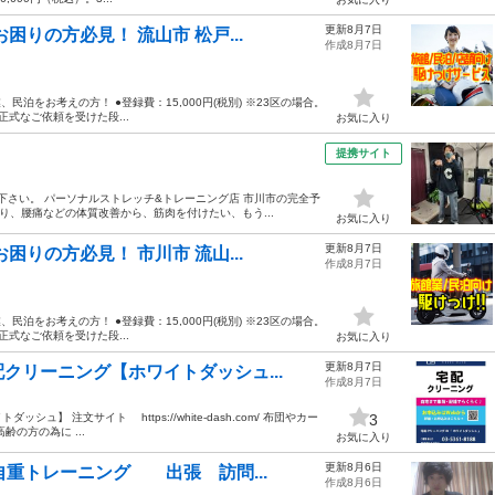
更新8月7日
りの方必見！ 流山市 松戸...
作成8月7日
民泊をお考えの方！ ●登録費：15,000円(税別) ※23区の場合。
正式なご依頼を受けた段...
お気に入り
提携サイト
出下さい。 パーソナルストレッチ&トレーニング店 市川市の完全予
、腰痛などの体質改善から、筋肉を付けたい、もう...
お気に入り
更新8月7日
りの方必見！ 市川市 流山...
作成8月7日
民泊をお考えの方！ ●登録費：15,000円(税別) ※23区の場合。
正式なご依頼を受けた段...
お気に入り
更新8月7日
クリーニング【ホワイトダッシュ...
作成8月7日
 注文サイト https://white-dash.com/ 布団やカー
3
の方の為に ...
お気に入り
更新8月6日
自重トレーニング 出張 訪問...
作成8月6日