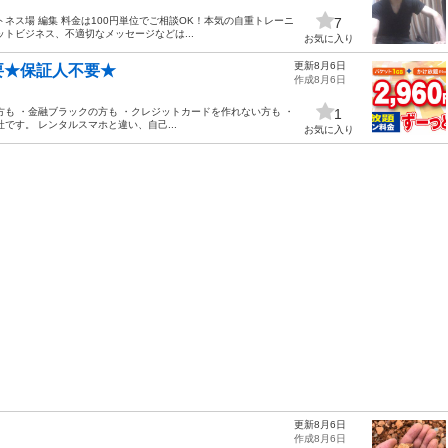
ネス場 編集 料金は100円単位でご相談OK！本気の自重トレーニ
7
トビジネス、不適切なメッセージなどは...
お気に入り
更新8月6日
要★保証人不要★
作成8月6日
も ・金融ブラックの方も ・クレジットカードを作れない方も ・
1
です。 レンタルスマホと違い、自己...
お気に入り
更新8月6日
作成8月6日