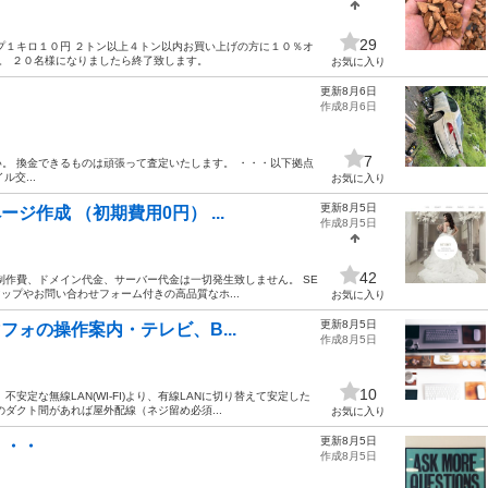
29
プ１キロ１０円 ２トン以上４トン以内お買い上げの方に１０％オ
。 ２０名様になりましたら終了致します。
お気に入り
更新8月6日
作成8月6日
7
。 換金できるものは頑張って査定いたします。 ・・・以下拠点
交...
お気に入り
更新8月5日
ジ作成 （初期費用0円） ...
作成8月5日
42
制作費、ドメイン代金、サーバー代金は一切発生致しません。 SE
ップやお問い合わせフォーム付きの高品質なホ...
お気に入り
更新8月5日
フォの操作案内・テレビ、B...
作成8月5日
10
安定な無線LAN(WI-FI)より、有線LANに切り替えて安定した
ダクト間があれば屋外配線（ネジ留め必須...
お気に入り
更新8月5日
・・・
作成8月5日