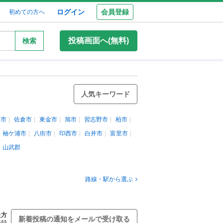
ログイン
会員登録
初めての方へ
投稿画面へ(無料)
検索
人気キーワード
田市
佐倉市
東金市
旭市
習志野市
柏市
袖ケ浦市
八街市
印西市
白井市
富里市
山武郡
路線・駅から選ぶ
た方
新着投稿の通知をメールで受け取る
登録