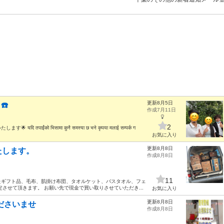
更新8月5日
☎️
作成7月11日
2
ो भिसामा कुनै समस्या छ भने कृपया मलाई सम्पर्क ग
お気に入り
更新8月8日
たします。
作成8月8日
11
たギフト品、毛布、肌掛け布団、タオルケット、バスタオル、フェ
させて頂きます。 お願い先で現金で買い取りさせていただき...
お気に入り
更新8月8日
ださいませ
作成8月8日