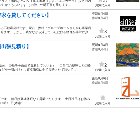
37
テラス・階段などのタイル工事承ります。 エコカラット などの内
らせてもらいます その他、外構工事も承ります...
お気に入り
更新8月4日
空家を貸してください】
作成8月4日
いる不動産会社です。現在、弊社にグループホームさんから事業所
3
おります。しかし、残念ながら貸していただける物件が非常に少
お気に入り
更新8月4日
料出張見積り】
作成8月4日
2
各種版画、掛軸等を高価で買取しております。 ご自宅の整理などの際
どを一切かけずに買取価格に全て反映させて頂いて...
お気に入り
更新8月6日
作成8月4日
です。 柏店は夏期休暇なく営業いたします。 土日祝日はお休み
8月13日(木)営...
お気に入り