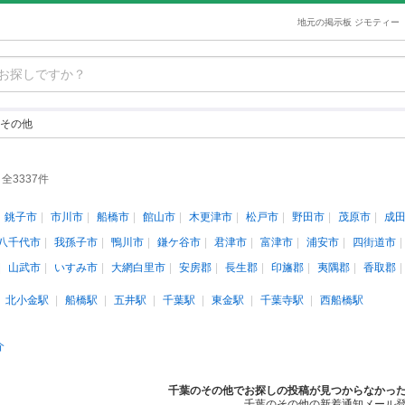
地元の掲示板 ジモティー
その他
全3337件
銚子市
市川市
船橋市
館山市
木更津市
松戸市
野田市
茂原市
成
八千代市
我孫子市
鴨川市
鎌ケ谷市
君津市
富津市
浦安市
四街道市
山武市
いすみ市
大網白里市
安房郡
長生郡
印旛郡
夷隅郡
香取郡
北小金駅
船橋駅
五井駅
千葉駅
東金駅
千葉寺駅
西船橋駅
介
千葉のその他でお探しの投稿が見つからなかっ
千葉のその他の新着通知メール