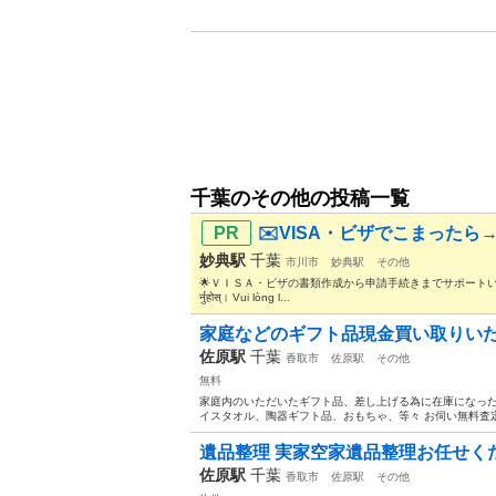
千葉のその他の投稿一覧
✉️VISA・ビザでこまったら→
妙典駅
千葉
市川市
妙典駅
その他
🌟ＶＩＳＡ・ビザの書類作成から申請手続きまでサポートいたします🌟 यदि तपाईंक
र्नुहोस्। Vui lòng l...
家庭などのギフト品現金買い取りい
佐原駅
千葉
香取市
佐原駅
その他
無料
家庭内のいただいたギフト品、差し上げる為に在庫になっ
イスタオル、陶器ギフト品、おもちゃ、等々 お伺い無料査定
遺品整理 実家空家遺品整理お任せく
佐原駅
千葉
香取市
佐原駅
その他