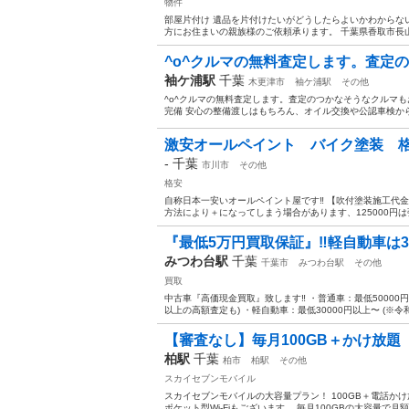
物件
部屋片付け 遺品を片付けたいがどうしたらよいかわからな
方にお住まいの親族様のご依頼承ります。 千葉県香取市長山32
^o^クルマの無料査定します。査定の
袖ケ浦駅
千葉
木更津市
袖ケ浦駅
その他
^o^クルマの無料査定します。査定のつかなそうなクルマも
完備 安心の整備渡しはもちろん、オイル交換や公認車検から
激安オールペイント バイク塗装 格
-
千葉
市川市
その他
格安
自称日本一安いオールペイント屋です‼︎ 【吹付塗装施工代金】 
方法により＋になってしまう場合があります、125000円は
『最低5万円買取保証』‼️軽自動車は3万
みつわ台駅
千葉
千葉市
みつわ台駅
その他
買取
中古車『高価現金買取』致します‼️ ・普通車：最低50000
以上の高額査定も) ・軽自動車：最低30000円以上〜 (※令和
【審査なし】毎月100GB＋かけ放題
柏駅
千葉
柏市
柏駅
その他
スカイセブンモバイル
スカイセブンモバイルの大容量プラン！ 100GB＋電話かけ放
ポケット型Wi-Fiもございます。 毎月100GBの大容量で月額6,