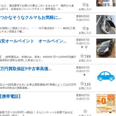
5
いなど、遺品整理でお困りの事はございませんか？ 物件から遠
7-1 合資会社ジャパンプラネット 携帯電話・0...
お気に入り
更新8月8日
つかなそうなクルマもお気軽に...
作成8月8日
お気軽にご相談ください。 ・・・以下拠点紹介・・・ ■自社工場
9
チタン溶接まで幅...
お気に入り
更新8月7日
安オールペイント オールペイン...
作成8月7日
749
（材料費込み、外側のみ、単色） ¥65000 円〜125000円(施行
強溶剤の塗料を使用した料金になり...
お気に入り
更新8月7日
円買取保証‼️中古車高価...
作成8月7日
115
円以上〜(排気量が大きいお車は買取価格UP⤴️車種によっては10万円
8年8月時点の買取価格...
お気に入り
更新8月7日
【携帯電話】
作成8月7日
題で月々13,200円～(税込)！ さらにパケットが必要であれば、
600円（税込）。3...
お気に入り