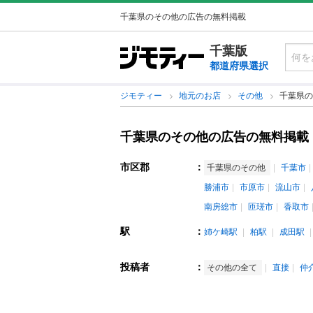
千葉県のその他の広告の無料掲載
千葉版
都道府県選択
ジモティー
地元のお店
その他
千葉県の
千葉県のその他の広告の無料掲載
市区郡
：
千葉県のその他
千葉市
勝浦市
市原市
流山市
南房総市
匝瑳市
香取市
駅
：
姉ケ崎駅
柏駅
成田駅
投稿者
：
その他の全て
直接
仲