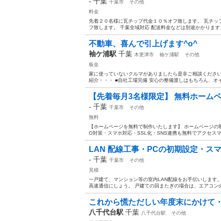
-
千葉
千葉市
その他
料金
先着２０名様に瓦チップ代金１０％オフ致します。 瓦チッ
フ致します。 千葉全域対応 配送料金などは別途かかります
不動車、喜んで引上げます^o^
袖ケ浦駅
千葉
木更津市
袖ケ浦駅
その他
板金
家に使っていないクルマがありましたら是非ご相談ください
紹介・・・ ■自社工場完備 安心の整備渡しはもちろん、オイル
【先着毎月3名様限定】 無料ホームペー
-
千葉
千葉市
その他
無料
【ホームページを無料で制作いたします】 ホームページの
O対策・スマホ対応・SSL化・SNS連携も無料でアクセスマ
LAN 配線工事・PCの初期設定・スマ
-
千葉
千葉市
その他
見積
一戸建て、マンション等の室内LAN配線をお手伝いします。 不
高速通信にしょう。 戸建ての回またぎの場合は、エアコンの
これから慌ただしい年度末にかけて
八千代台駅
千葉
八千代台駅
その他