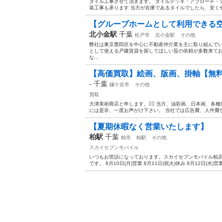
タイル工事させて頂きます。 タイルデッキ・アプローチ・
装工事も承ります 当方が在庫であるタイルでしたら、安くや
【グループホームとして利用できる
北小金駅
千葉
松戸市
北小金駅
その他
弊社は東京墨田区を中心に不動産仲介業を主に取り組んで
として使える戸建賃貸を探してほしい旨の依頼が多数来て
な...
【高価買取】絵画、版画、掛軸【無
-
千葉
鎌ケ谷市
その他
買取
大津美術商店と申します。🙇‍♂️ 当方、油彩画、日本画、
には是非、一度お声がけ下さい。 当社では広告費、人件費な
【夏期休暇なく営業いたします】
柏駅
千葉
柏市
柏駅
その他
スカイセブンモバイル
いつもお世話になっております。スカイセブンモバイル柏店
です。 8月10日(月)営業 8月11日(祝火)休み 8月12日(水)営業 