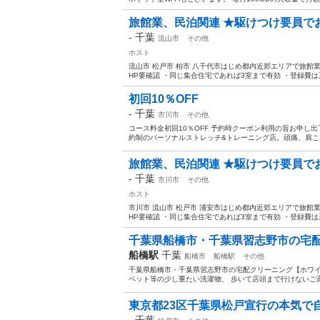
旅館業、民泊関連 ★駆けつけ要員でお困
-
千葉
流山市
その他
ホスト
流山市 松戸市 柏市 八千代市はじめ都内近郊エリアで旅館業、
HP要確認 ・同じ集合住宅であれば3室まで有効 ・登録費は
初回10％OFF
-
千葉
市川市
その他
コース料金初回10％OFF 予約時クーポン利用の旨お申し
約制のパーソナルストレッチ&トレーニング店。頭痛、肩こり
旅館業、民泊関連 ★駆けつけ要員でお困
-
千葉
市川市
その他
ホスト
市川市 流山市 松戸市 浦安市はじめ都内近郊エリアで旅館業、
HP要確認 ・同じ集合住宅であれば3室まで有効 ・登録費は
千葉県船橋市・千葉県習志野市の宅配
船橋駅
千葉
船橋市
船橋駅
その他
千葉県船橋市・千葉県習志野市の宅配クリーニング【ホワイトダッシュ】
ペット等の少し重たい洗濯物、 歩いて店頭まで行けないご高齢
東京都23区千葉県松戸宣行の本気で
-
千葉