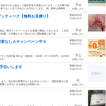
4
・項目分けから始まって確定申告の準備となります。一人仕事の個
てないと言う方向けにお手伝いします。 他、簡単な雑務程...
お気に入り
更新8月5日
アンティーク【無料お見積り】
作成8月5日
4
古美術品、西洋アンティークなどを高価で買取しております。 ご自宅
告費、人件費などを一切かけずに買取価格に全て反...
お気に入り
更新8月5日
審査なし☆キャンペーン中☆
作成8月5日
1
大好評★ 例えば（税抜き） ●1GB 月々2,960円～ ●10GB
0...
お気に入り
更新8月4日
お手伝いします
作成8月4日
 また、消火器や誘導灯などもお任せください。 消防設備士の資
にお手伝いする場合は1時間2,50...
お気に入り
更新8月4日
作成8月4日