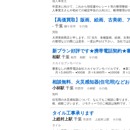
個人事業主
年度末に向けて、これから領収書やレシート等の整理整頓
人事業主さんや初めての確定申告の人向けに、帳簿整理が出来
【高価買取】版画、絵画、古美術、
-
千葉
鎌ケ谷市
その他
買取
大津美術商店と申します。🙇‍♂️ 当方、各種版画、絵画、
の整理などの際には是非、一度お声がけ下さい。 当社では広
新プラン好評です★携帯電話契約★
柏駅
千葉
柏市
柏駅
その他
スカイセブンモバイル
審査なしの携帯電話会社スカイセブンモバイルです。 ★新プラン
月々5,660円～ ●50GB 月々9,980円～ ●100GB 月々12,
相談無料、火災感知器(住宅用)など
小林駅
千葉
印西市
小林駅
その他
無料
住宅用の火災感知器について、なんでもご相談に乗ります。
格、経験ございます。 ジモティーでのご相談は無料です。 実際
タイル工事承ります
上総村上駅
千葉
市原市
上総村上駅
その他
タイル