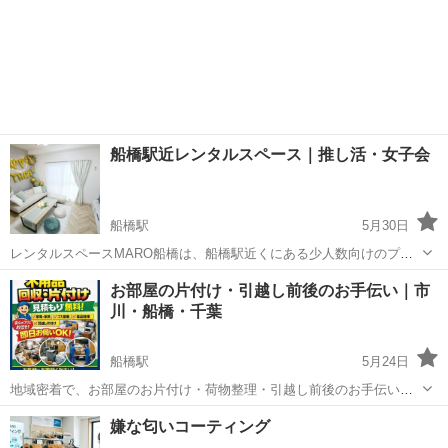
船橋駅近レンタルスペース｜推し活・女子会
船橋駅
5月30日
レンタルスペースMARO船橋は、船橋駅近くにある少人数向けのプラ
イベートスペースです。 女子会、誕生日会、推し活、映画鑑賞、ゲー
千葉
船橋市
船橋駅
その他
お部屋の片付け・引越し前後のお手伝い｜市
ム会、飲み会、打ち上げ、二次会、スポーツ観戦、テレワークなど、
川・船橋・千葉
幅広い用途でご利用いただけま...
船橋駅
5月24日
地域密着で、お部屋のお片付け・荷物整理・引越し前後のお手伝いを
行っています。 「一人では重くて動かせない」 「片付けを手伝ってほ
千葉
船橋市
船橋駅
その他
片付け
嫌な匂いコーティング
しい」 「引越し前後の荷物整理を手伝ってほしい」 「もう一人手がほ