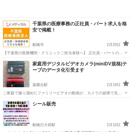
千葉県の医療事務の正社員・パート求人を格
安で掲載！
船橋市
2月20日
【千葉県の医療機関・クリニックご担当者様へ】 正社員・パートの医
療事務採用でお困りではありませんか？ 求人広告費を抑えながら、効
千葉
船橋市
その他
成果報酬型
家庭用デジタルビデオカメラ(miniDV規格)テ
率よく応募を集めたいなら、医療専門求人サイト「Wメディカル」が
ープのデータ化引受ます
おすすめです。 Wメディ...
薬園台駅
2月19日
ご家庭で撮り溜めたファミリービデオの動画が、カメラの故障で見ら
れなくなったり、テレビやパソコンの大画面やスマホ等で見たいとい
千葉
船橋市
薬園台駅
その他
料金
シール販売
う方、miniＤＶテープの動画をデジタルデータ化してＤＶＤに焼くか
USBメモリ等へ入力でご提供いたし...
船橋日大前駅
2月10日