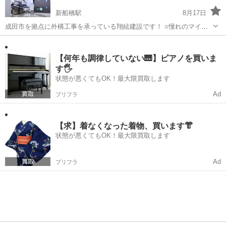
新船橋駅
8月17日
成田市を拠点に外構工事を承っている翔絃建設です！ ○憧れのマイホ
ームを購入したけど、理想の外構をハウスメーカーで頼むには高額す
千葉
船橋市
新船橋駅
その他
フェンス
ぎて手が出ない… ○カーポートを安心価格で設置したい ○手入れが面
倒な庭を人工芝に変えてし...
【何年も調律していない🎹】ピアノを買いま
す🖐️
状態が悪くてもOK！最大限買取します
Ad
プリフラ
【求】着なくなった着物、買います👘
状態が悪くてもOK！最大限買取します
Ad
プリフラ