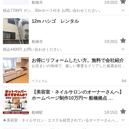
船橋市
3月20日
税込7700円 ガン、30mホース付き お問い合わせください。
千葉
船橋市
その他
12m ハシゴ レンタル
船橋市
3月20日
税込4400円 お問い合わせください。
千葉
船橋市
その他
お得にリフォームしたい方。無料で会社紹介
お住まいの地域で、厳しい審査をクリアした厳選会社を
知ってる？
Ad
リフォスム
【美容室・ネイルサロンのオーナーさんへ】
ホームページ制作10万円〜 船橋拠点 …
船橋駅
3月15日
🍀美容室・ネイルサロン・エステを経営されているオーナーさんへ。
こんな悩みはありませんか？ ・ホットペッパービューティーの月額が
千葉
船橋市
船橋駅
その他
SEO