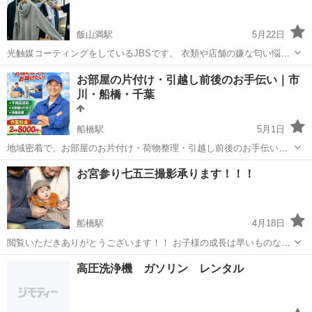
しい」 そんな時にお気軽に...
飯山満駅
5月22日
光触媒コーティングをしているJBSです。 衣類や店舗の嫌な匂い悩ん
でませんか？ 海外輸入の嫌な匂い クレーム 店舗後の匂い取りに✨ 承
千葉
船橋市
飯山満駅
その他
お部屋の片付け・引越し前後のお手伝い｜市
ります✨ 都内や千葉 伺います✨
川・船橋・千葉
船橋駅
5月1日
地域密着で、お部屋のお片付け・荷物整理・引越し前後のお手伝いを
行っています。 「一人では重くて動かせない」 「片付けを手伝ってほ
千葉
船橋市
船橋駅
その他
片付け
お宮参り七五三撮影承ります！！！
しい」 「引越し前後の荷物整理を手伝ってほしい」 「もう一人手がほ
しい」 そんな時にお気軽に...
船橋駅
4月18日
閲覧いただきありがとうございます！！ お子様の成長は早いものなの
で今しかない思い出を形に(^▽^)/ 【自己紹介】 九州の長崎から東京→
千葉
船橋市
船橋駅
その他
カメラマン
高圧洗浄機 ガソリン レンタル
千葉船橋！ 現在はブライダルカメラマンとスタジオカメラマンをやっ
ております...