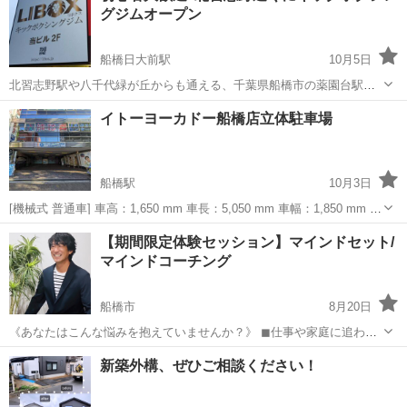
グジムオープン
癒しの空間をお届けします。 ...
船橋日大前駅
10月5日
北習志野駅や八千代緑が丘からも通える、千葉県船橋市の薬園台駅目
の前にキックボクシングジムがオープンします！ リング、サンドバッ
千葉
船橋市
船橋日大前駅
その他
ボクシングジム
イトーヨーカドー船橋店立体駐車場
グ完備♪ 都内の複数のジムでインストラクターをしていた先生が丁寧
に指導いたします☆ 飯山...
船橋駅
10月3日
[機械式 普通車] 車高：1,650 mm 車長：5,050 mm 車幅：1,850 mm 重
量：1,600 kg 最低地上高：110 mm ※規格内でも入庫不可の場合があ
千葉
船橋市
船橋駅
その他
料金
【期間限定体験セッション】マインドセット/
ります。 駐車場までお問い合わせ...
マインドコーチング
船橋市
8月20日
《あなたはこんな悩みを抱えていませんか？》 ◼︎仕事や家庭に追わ
れ、自分の時間が取れない ◼︎キャリアの停滞を感じている ◼︎やりたい
千葉
船橋市
その他
人間関係
新築外構、ぜひご相談ください！
ことがあるけれど、一歩踏み出せない ◼︎人生の目標があいまいで、
日々に充実...