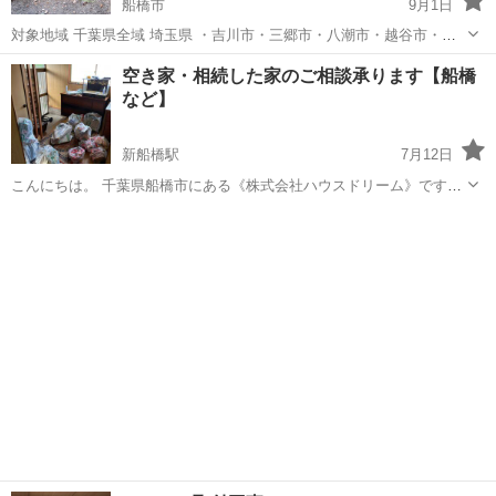
船橋市
9月1日
対象地域 千葉県全域 埼玉県 ・吉川市・三郷市・八潮市・越谷市・草
加市 東京23区 時間 ・8:00-18:00（要相談） 料金 ・10平米（畳6畳ほ
千葉
船橋市
その他
草むしり
空き家・相続した家のご相談承ります【船橋
ど）あたり3,000円(税込) ※ご依頼は10平米から承ります ...
など】
新船橋駅
7月12日
こんにちは。 千葉県船橋市にある《株式会社ハウスドリーム》です。
私たちは、地域で増えている「空き家」や「相続後に使わなくなった
千葉
船橋市
新船橋駅
その他
物件
住宅」の問題に向き合い、 地元のまちづくりに貢献するため、買取や
活用のご相談を...