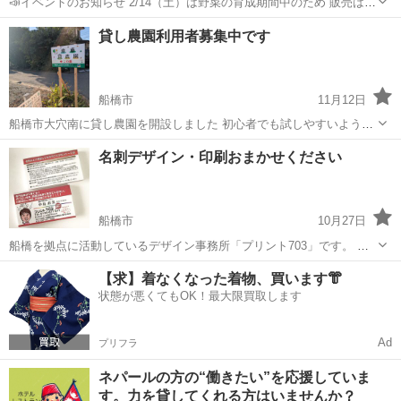
📣イベントのお知らせ 2/14（土）は野菜の育成期間中のため 販売はお
休みですが、シール販売のみ行います！ ⏰時間：13:00～16:00 さらに
千葉
船橋市
船橋日大前駅
その他
貸し農園利用者募集中です
当日はイベント開催🎉 1,000円ごとにくじ引き1回！ 当たりが出たら...
船橋市
11月12日
船橋市大穴南に貸し農園を開設しました 初心者でも試しやすいよう、
ひと区画２０㎡から貸し出し中です。 今年度オープンのため、来年契
千葉
船橋市
その他
貸し農園
名刺デザイン・印刷おまかせください
約された方は、契約当日から来年いっぱいまで利用できます。 料金は
１㎡あたり、年間５００円で...
船橋市
10月27日
船橋を拠点に活動しているデザイン事務所「プリント703」です。 お
店・会社・個人の方の名刺を、デザインから印刷まで、まとめて承り
千葉
船橋市
その他
名刺
【求】着なくなった着物、買います👘
ます。 「イメージはあるけど・・・」「デザインを変更したい」「デ
状態が悪くてもOK！最大限買取します
ータがない」など、 ...
Ad
プリフラ
ネパールの方の“働きたい”を応援していま
す。力を貸してくれる方はいませんか？