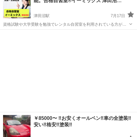
能。合格自習室®️イーミックス 津田沼…
法人・個人問わず【無...
津田沼駅
7月17日
資格試験や大学受験を勉強でレンタル自習室を利用されている方が増
えております。 ２４時間ご利用いただけます。習志野市の津田沼にご
千葉
船橋市
津田沼駅
その他
ざいます。 ２４時間３６５日ご利用いただけます。 他社さんから乗り
換えてる方が多数で...
￥85000〜 ‼️お安くオールペン‼️車の全塗装‼️
安い‼️格安‼️塗装‼️