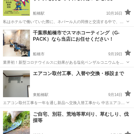
船橋駅
10月16日
私はホテルで働いていた際に、ネパール人の同僚と交流する中で、
「日本で働きたいけれど、働き口を見つけるのが難しい」と感じてい
千葉
船橋市
船橋駅
その他
千葉県船橋市でスマホコーティング（G-
る方が多いことを知りました。 ネパール人の温かく真面目な人柄に触
PACK）なら当店にお任せください！
れ、 少しでも日本での就労をサポー...
船橋市
9月19日
業界初！新型コロナウイルスに効果がある塩化ベンザルコニウムを配
合したスマホコーティング！ G-PACKは8つの機能でスマホをしっかり
千葉
船橋市
その他
お客様
エアコン取付工事、入替や交換・移設まで
ガード！傷や衝撃だけでなく菌やウイルスからあなたのスマホを守り
ます！ スマホ画面に付...
東船橋駅
9月14日
エアコン取付工事を一年を通し新品へ交換入替工事から 中古エアコン
も弊社販売エアコンを取り付け工事込みで 東京都内や千葉県で格安で
千葉
船橋市
東船橋駅
その他
格安
ご自宅、別荘、荒地等草刈り、草むしり、伐
おこなってます。 格安の中古エアコン取付工事込みセットや 新品へ入
採等
替で取付してほしい エアコン...