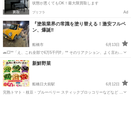
状態が悪くてもOK！最大限買取します
Ad
プリフラ
『塗装業界の常識を塗り替える！激安フルペ
ン、爆誕‼️
船橋市
6月13日
🚗💥**「え、これ全部で6万5千円⁉」** そのリアクション、よく言われ
ます😎 🎨クルマの色、気分で変える時代です。 材料費込み・単色オー
千葉
船橋市
その他
新鮮野菜
ルペンで¥65,000‼ 💎クリア仕上げ → +¥25,000 ✨純正色・メタリ...
船橋日大前駅
6月12日
完熟トマト・枝豆・ブルーベリー スティックブロッコリーなどなど 朝
採り新鮮野菜を販売しています なかなか出回らない フルーツトマトの
千葉
船橋市
船橋日大前駅
その他
プチぷよは 当店の人気品です 地元野菜の美味しさを是非 お試し下さ
い