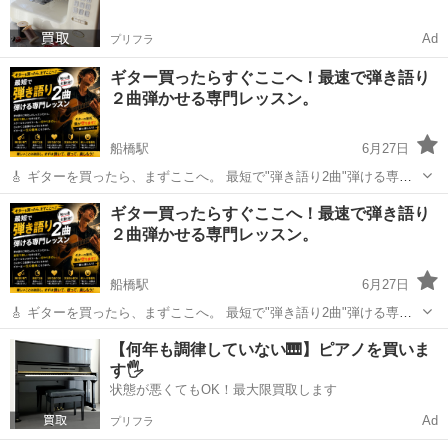
Ad
プリフラ
ギター買ったらすぐここへ！最速で弾き語り
２曲弾かせる専門レッスン。
船橋駅
6月27日
🎸 ギターを買ったら、まずここへ。 最短で"弾き語り2曲"弾ける専門
レッスン。 「ギターは難しい。」 そう思っている方にこそ、来ていた
千葉
船橋市
船橋駅
その他
YouTube
ギター買ったらすぐここへ！最速で弾き語り
だきたい教室です。 はじめまして。 ご覧いただきありがとうございま
２曲弾かせる専門レッスン。
す。 ...
船橋駅
6月27日
🎸 ギターを買ったら、まずここへ。 最短で"弾き語り2曲"弾ける専門
レッスン。 「ギターは難しい。」 そう思っている方にこそ、来ていた
千葉
船橋市
船橋駅
その他
YouTube
【何年も調律していない🎹】ピアノを買いま
だきたい教室です。 はじめまして。 ご覧いただきありがとうございま
す🖐️
す。 ...
状態が悪くてもOK！最大限買取します
Ad
プリフラ