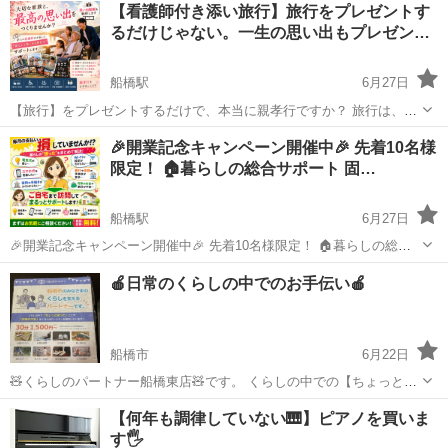
【看護師付き添い旅行】旅行をプレゼントす
るだけじゃない。一生の思い出もプレゼン…
船橋駅
6月27日
【旅行】をプレゼントするだけで、本当に親孝行ですか？ 旅行は、い
つか終わります。 でも、大切な人との思い出は、一生残ります。 「親
千葉
船橋市
船橋駅
その他
付き添い
🎉開業記念キャンペーン開催中🎉 先着10名様
が元気なうちに旅行へ連れて行きたい。」 「車椅子だから旅行は無理
限定！ 🏠暮らしの総合サポート 固…
かもしれない。...
船橋駅
6月27日
🎉開業記念キャンペーン開催中🎉 先着10名様限定！ 🏠暮らしの総合
サポート 固定費無料診断実施中✨ 💰年間30万円以上節約できる方も！
千葉
船橋市
船橋駅
その他
無料
🍎日常のくらしの中でのお手伝い🍎
「どこに相談したらいいか分からない…」 そんな暮らしのお困りご
と...
船橋市
6月22日
🧸くらしのパートナー船橋東店🧸です。 くらしの中での【ちょっと困
った事】【何気ない相談事】をくらしのパートナー船橋東店が解決、
千葉
船橋市
その他
くらし
【何年も調律していない🎹】ピアノを買いま
お手伝い致します。 🍀ご相談、ご依頼内容🍀一例 お庭のお手入れ・草
す🖐️
むしり・通院同行・お買い物同...