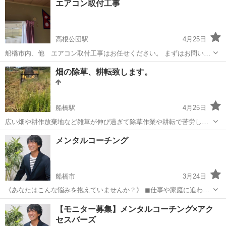
エアコン取付工事
高根公団駅
4月25日
船橋市内、他 エアコン取付工事はお任せください。 まずはお問い合
わせください。
千葉
船橋市
高根公団駅
その他
畑の除草、耕転致します。
船橋駅
4月25日
広い畑や耕作放棄地など雑草が伸び過ぎて除草作業や耕転で苦労して
ませんか？ 背丈くらい伸びた雑草でも重機であっという間に除草、耕
千葉
船橋市
船橋駅
その他
耕作放棄地
メンタルコーチング
転の作業完了致します。
船橋市
3月24日
《あなたはこんな悩みを抱えていませんか？》 ◼︎仕事や家庭に追わ
れ、自分の時間が取れない ◼︎キャリアの停滞を感じている ◼︎やりたい
千葉
船橋市
その他
人間関係
【モニター募集】メンタルコーチング×アク
ことがあるけれど、一歩踏み出せない ◼︎人生の目標があいまいで、
セスバーズ
日々に充実...