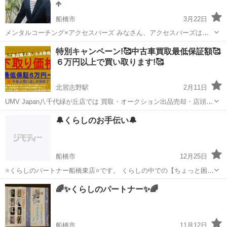
船橋市
3月22日
メンタルコーチング×アクセスバーズ みなさん、アクセスバーズはご
存知ですか？ アクセスバーズとは… 頭にある32箇所のポイントを、優
千葉
船橋市
その他
アクセスバーズ
特別キャンペーン!🥰中古車買取最低保証額🥰
しく触れることで、脳に溜め込んだ不要なエネルギー、思考、感情、
６万円以上で買い取ります!🥰
疲労、思い込みなどを解放...
北習志野駅
2月11日
UMV Japan八千代緑が丘店では 買取・オークション出品売却・店頭代
理販売など お客様により高い売却資金が手元に戻るようなご提案をさ
千葉
船橋市
北習志野駅
その他
オークション
🔔くらしのお手伝い🔔
せていただいております。 只今買取特別キャンペーン実施中!! 🥰当店
の最...
船橋市
12月25日
⭐️くらしのパートナー船橋東店⭐️です。 くらしの中での【ちょっと困っ
た事】【何気ない相談事】をくらしのパートナー船橋東店がお手伝
千葉
船橋市
その他
くらし
🌈✨くらしのパートナー✨🌈
い、解決致します💁🏻‍♂️ 🍀ご相談、ご依頼内容🍀一例 草むしり・🌱草刈
り・通院同行・お買...
船橋市
11月12日