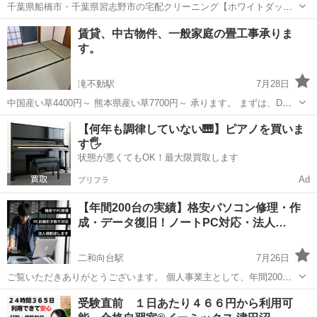
千葉県船橋市・千葉県習志野市の宅配クリーニング【ホワイトダッシ
ュ】 注文サイト https://white-dash.com/ 布団やカーペット等の少し
千葉
船橋市
船橋駅
その他
賃貸、中古物件、一般家庭の畳工事承りま
重たい洗濯物、 歩いて店頭まで行けないご高齢の方の為に ...
す。
滝不動駅
7月28日
中国産い草4400円～ 熊本県産い草7700円～ 承ります。 まずは、DM
にお問い合わせください。
千葉
船橋市
滝不動駅
その他
物件
【何年も調律していない🎹】ピアノを買いま
す🖐️
状態が悪くてもOK！最大限買取します
Ad
プリフラ
【年間200台の実績】格安パソコン修理・作
成・データ復旧！ノートPC対応・法人…
二和向台駅
7月26日
ご覧いただきありがとうございます。 個人事業主として、年間200台
以上のパソコン作成・修理を行っております。 個人の強みを活かし、
千葉
船橋市
二和向台駅
その他
無料
受験直前 １日あたり４６６円から利用可
小回りの利く柔軟な対応と格安価格でお受けいたします！ お見積りは