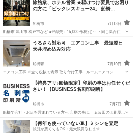
旅館業、ホテル営業 ★駆けつけ要員でお困り
品が欲しい方もご相談ください！ 純正のPS5コントローラー...
の方に「ビックレスキュー24」 船橋…
船橋市
7月13日
船橋市 流山市 松戸市など ●登録費：15,000円(税別)～ ・同じ集合住宅
であれば3室まで有効 ※HP要確認 ・登録費は正式なご依頼を受けた段
千葉
船橋市
その他
ホスト
うるさら対応可 エアコン工事 最短翌日
階で発生いたします。 万が一、駆けつけ要員をご用意できない場合...
天井埋め込み対応
船橋駅
7月10日
エアコン工事 ※全て税抜で表示 取り付け工事 ルームエアコン
15000（配管4mまで） 21畳用以上17000（配管4mま
千葉
船橋市
船橋駅
その他
無料
【特典アリ♪船橋限定】印刷の事はお任せくだ
で） うるるとさらら...
さい！【BUSINESS名刺印刷所】
船橋市
7月7日
船橋で会社・お店を営まれている方へ 印刷の事は、 五反田の印刷屋
【BUSINESS名刺印刷所】にお任せください！ 個人事業主様、新規開
千葉
船橋市
その他
名刺
【何年も使っていない🧵】ミシンを査定
業の代表者様 大歓迎！ 名刺・ショップカード・ポイントカー
状態が悪くてもOK！最大限買取します
ド、、、 印刷...