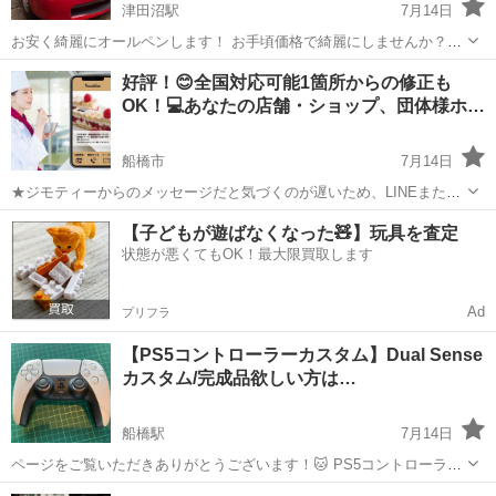
津田沼駅
7月14日
お安く綺麗にオールペンします！ お手頃価格で綺麗にしませんか？？
関東だけではなく日本各地まで ご相談、対応致します‼️ 🌟塗装方法🌟
千葉
船橋市
津田沼駅
その他
格安
好評！😊全国対応可能1箇所からの修正も
①養生 ↓ ②足付け240〜600番(場合によりサフェーサー&パテ) ↓ ③シ
OK！💻あなたの店舗・ショップ、団体様ホ…
リコ...
船橋市
7月14日
★ジモティーからのメッセージだと気づくのが遅いため、LINEまたは
お電話の方が早く対応出来ます ご覧頂きますありがとうございます。
千葉
船橋市
その他
バナー
【子どもが遊ばなくなった🧸】玩具を査定
既存のホームページ💻の微修正をさせていただきます。 https://benri...
状態が悪くてもOK！最大限買取します
Ad
プリフラ
【PS5コントローラーカスタム】Dual Sense
カスタム/完成品欲しい方は…
船橋駅
7月14日
ページをご覧いただきありがとうございます！🐱 PS5コントローラー
DualSenseの背面2ボタンカスタムのご依頼承っております！ また完成
千葉
船橋市
船橋駅
その他