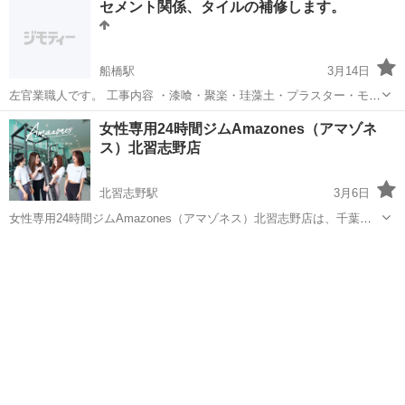
セメント関係、タイルの補修します。
重くなってきた ・自分のHPがない、または古くて恥ずかしい ・制作
会社に見積もったら高すぎた...
船橋駅
3月14日
左官業職人です。 工事内容 ・漆喰・聚楽・珪藻土・プラスター・モル
タル ・タイル・レンガ・ブロック・インターロッキング ・フェンス・
千葉
船橋市
船橋駅
その他
女性専用24時間ジムAmazones（アマゾネ
アルミ門扉・カーポート等々エクステリア一式 ・PCフェンス・コア抜
ス）北習志野店
き・排水...
北習志野駅
3月6日
女性専用24時間ジムAmazones（アマゾネス）北習志野店は、千葉県
船橋市習志野台エリアにある女性専用24時間営業のフィットネスジム
千葉
船橋市
北習志野駅
その他
ジム
です。北習志野・船橋市周辺で女性専用ジムをお探しの方に選ばれて
います。 「船橋市で2...