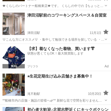
🍁くらしのパートナー船橋東店🍁です。 くらしの中での【ちょっと困
った事】【何気ない相談事】をくらしのパートナー船橋東店がお手伝
千葉
船橋市
その他
無料
津田沼駅前のコワーキングスペース＆自習室
い、解決致します💁🏻‍♂️ 🍀ご相談、ご依頼内容🍀一例 草むしり・🌱草刈
り・通院同行・お買い物...
津田沼駅
11月1日
💡こんな方にオススメ💡 ・集中して勉強できる場所を探している ・自
宅だとリモートワークできない ・周りを気にせずにweb会議できる場
千葉
船橋市
津田沼駅
その他
コワーキングスペース
【求】着なくなった着物、買います👘
所が欲しい ・仕事終わりに副業できる場所を探している ・土日に集中
状態が悪くてもOK！最大限買取します
して資格勉強でき...
Ad
プリフラ
⭐︎生花定期生け込み店舗さま募集中！
滝不動駅
10月20日
**船橋市内の店舗・施設の皆様へ🌿** 新鮮な花で空間を彩りません
か？ 当店では、月ごとに変わる季節の花を使用した定期生け込みサー
千葉
船橋市
滝不動駅
その他
飲食店
初心者大歓迎♪北習志野近くにキックボクシン
ビスを提供しています。雰囲気をさらに華やかにし、お客様に特別な