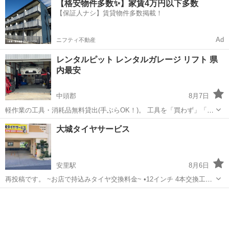
【格安物件多数✨】家賃4万円以下多数
可能です。 【作業工賃】（サイズ問わず） ・タイヤ組替え ：1本
【保証人ナシ】賃貸物件多数掲載！
1,000円 ...
Ad
ニフティ不動産
レンタルピット レンタルガレージ リフト 県
内最安
中頭郡
8月7日
軽作業の工具・消耗品無料貸出(手ぶらOK！)。 工具を「買わず」「運
ばず」すぐに作業可能。 ☆免責事項☆ 自動車整備の危険性を認識し自
沖縄
中頭郡
その他
ガレージ
大城タイヤサービス
己責任において作業を行ってください。当店は、「お客様自身のセル
フ作業」を前提...
安里駅
8月6日
再投稿です。 ~お店で持込みタイヤ交換料金~ •12インチ 4本交換工賃
6000円※ •13〜15インチ 4本交換工賃7000円※ •16〜17インチ 4本交換
沖縄
島尻郡
安里駅
その他
タイヤ
工賃8000円※ •18〜20インチ 4本交換工賃10...