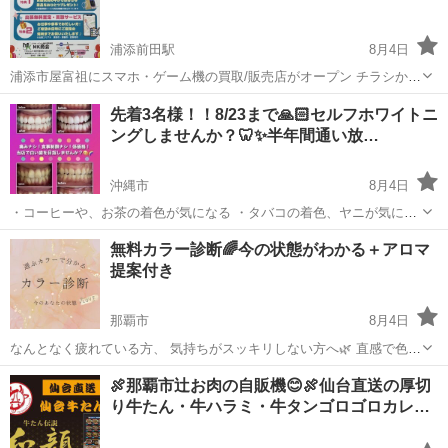
浦添前田駅
8月4日
浦添市屋富祖にスマホ・ゲーム機の買取/販売店がオープン チラシかイ
ンスタかこの投稿見たと伝えて貰えたら特典1をプレゼント 場所が浦
沖縄
浦添市
浦添前田駅
その他
インスタ
先着3名様！！8/23まで🙏🏻セルフホワイトニ
添の屋富祖通りの少し曲がった場所にあるので、 Google Mapで
ングしませんか？🦷✨半年間通い放…
（MK商会） と検索...
沖縄市
8月4日
・コーヒーや、お茶の着色が気になる ・タバコの着色、ヤニが気にな
る ・マスクを外す機会が増え 歯の色が気になってきた そうゆう時
沖縄
沖縄市
その他
無料カラー診断🌈今の状態がわかる＋アロマ
は、セルフホワイトニングがおすすめです🦷✨ ・歯にダメージなし ・
提案付き
痛みなし ...
那覇市
8月4日
なんとなく疲れている方、 気持ちがスッキリしない方へ🌿 直感で色を
1つ選ぶだけで、 今のあなたの状態がわかる 【カラー診断】をご用意
沖縄
那覇市
その他
無料
🍖那覇市辻お肉の自販機😊🍖仙台直送の厚切
しました🌈 選んだ色から、 心と身体のバランスを読み解き、 今のあ
り牛たん・牛ハラミ・牛タンゴロゴロカレ…
なた...