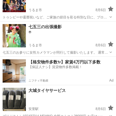
うるま市
8月6日
トゥシビーや還暦祝いなど、ご家族の節目を彩る特別な日に、プロの
カメラマンがご希望の場所へ出張し、集合写真を撮影いたします。 大
沖縄
うるま市
その他
出張撮影
七五三の出張撮影
切なひとときを美しく残し、皆さまの笑顔と絆をカタチにします。 六
切2面アルバム（2ポーズ・...
うるま市
8月6日
七五三のお参りに女性カメラマンが同行して撮影いたします。 通常プ
ラン ￥22,000（税込）／1時間 データ100カット以上（データCD＋オ
沖縄
うるま市
その他
出張撮影
【格安物件多数✨】家賃4万円以下多数
ンライン納品）・現像プリント5枚（KGサイズ） リピーター様は
【保証人ナシ】賃貸物件多数掲載！
￥2,00...
Ad
ニフティ不動産
大城タイヤサービス
安里駅
8月6日