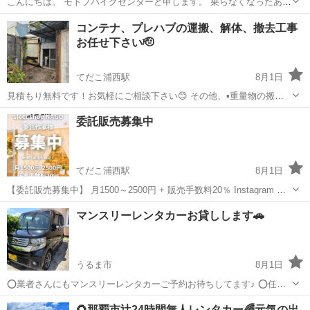
こんにちは。 モトブバイクセンターと申します。 乗らなくなったあな
たのバイクを買取・引き取り致します。 不動のバイクもご相談くださ
沖縄
国頭郡
その他
買取
コンテナ、プレハブの運搬、解体、撤去工事
い。 ご相談、査定、引取り、名義変更など全て無料です。 外観前後左
お任せ下さい🫡
右、メーターまわり、...
てだこ浦西駅
8月1日
見積もり無料です！お気軽にご相談下さい😊 その他、▪️重量物の搬
入、搬出▪️建物解体▪️外構、エクステリア工事▪️内装リフォーム▪️土工事▪️
沖縄
沖縄市
てだこ浦西駅
その他
プレハブ
委託販売募集中
伐採▪️外壁塗装、防水塗装▪️ユニットハウス、倉庫製作等色々対応可能
です！
てだこ浦西駅
8月1日
【委託販売募集中】 月1500～2500円 + 販売手数料20％ Instagram ハ
イライトや投稿にてご確認ください。 ※よく読んだ上でご応募くださ
沖縄
名護市
てだこ浦西駅
その他
マンスリーレンタカーお貸しします🚗
い。 まずはチャレンジ！したい方を募集しております♪ ────────...
うるま市
8月1日
⭕️業者さんにもマンスリーレンタカーご予約お待ちしてます♪ ⭕️任意
保険込みでお貸ししてます♪ ⭕️マンスリーレンタカー1カ月貸し出しレ
沖縄
うるま市
その他
マンスリー
🌻那覇市辻24時間無人レンタカー🌈元気の出