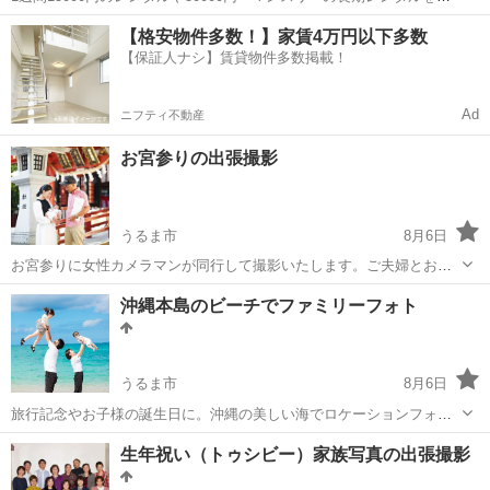
け付けております。 任意保険は別途かかります。 主に軽自動車になり
沖縄
宮古島市
その他
マンスリー
【格安物件多数！】家賃4万円以下多数
ます。 車の指定はできないのでその時空いてる車になります！ プリウ
【保証人ナシ】賃貸物件多数掲載！
スもありますが金...
Ad
ニフティ不動産
お宮参りの出張撮影
うるま市
8月6日
お宮参りに女性カメラマンが同行して撮影いたします。ご夫婦とお子
様だけでなく、同行されるご祖父母様との撮影も可能です。お気軽に
沖縄
うるま市
その他
出張撮影
沖縄本島のビーチでファミリーフォト
お問い合わせください。 通常プラン ￥22,000（税込）／1時間 データ
100カット以上...
うるま市
8月6日
旅行記念やお子様の誕生日に。沖縄の美しい海でロケーションフォト
はいかがでしょうか。 お天気が悪いとき、スケジュールに空きがあれ
沖縄
うるま市
その他
マタニティフォト
生年祝い（トゥシビー）家族写真の出張撮影
ば日程変更も可能です。 通常プラン ￥22,000（税込）／1時間 データ
100カット...