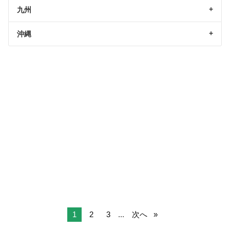
九州
沖縄
1
2
3
...
次へ