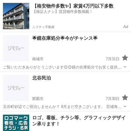
い」と感じているお子さまや、 不登校・発達障害への配慮が必要なお
沖縄
中頭郡
その他
不登校
【格安物件多数✨】家賃4万円以下多数
子さまを対象に、 家庭教師によるマンツーマン指導を行っています。
【保証人ナシ】賃貸物件多数掲載！
「家庭教師のアーチ...
Ad
ニフティ不動産
🌟鏡在庫処分🌟今がチャンス🌟
南城市
7月31日
ご覧いただきありがとうございます😊😊鏡の在庫処分でお安く提供出
来ます♪サイズにはよりますがお問い合わせいただきますと色々とアド
沖縄
南城市
その他
北谷民泊
バイス出来るかと思います。 見積もりからいたしますので、何なりと
ご質問ください。 よろしくお願...
那覇市
7月30日
北谷町砂辺でご宿泊しませんか？ 8月まだ空きございます。 宮城海岸
近く。近隣に飲食店多数。 シングルベッド 5台 ソファーベッド2台
沖縄
那覇市
その他
ロゴ、看板、チラシ等、グラフィックデザイ
最大7名様までご宿泊可能です。 駐車場1台有り。 料金は2名様一泊の
ン承ります！
料金になります。 追...