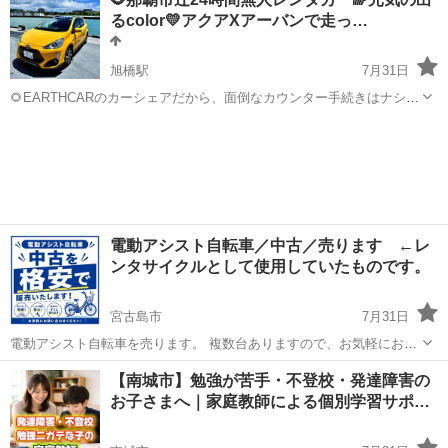
ンタルも可能です🉑 車種にもよりますが3万円からもあります🚗 ⭕️
るcolor💛アクアXアーバンで走っ…
一日3300円か...
旭橋駅
7月31日
🌻EARTHCARのカーシェアだから、面倒なカウンター手続きはナシ。
アプリでサッと解錠して、待たずにそのまま乗り出せます🌻 月額・入
沖縄
那覇市
旭橋駅
その他
会金無料のカーシェア EARTHCAR🚙 最短で当日から乗れる🎵アプリ
で乗車・返却🎵...
電動アシスト自転車／中古／売ります ←レ
ンタサイクルとして使用していたものです。
宮古島市
7月31日
電動アシスト自転車を売ります。 複数台ありますので、お気軽にお問
い合わせください。 レンタサイクルとしては使わなくなった車両を販
沖縄
宮古島市
その他
バッテリー
【南城市】勉強が苦手・不登校・発達障害の
売いたします。 ５万円〜になります。 内容は、 自転車本体、バッテ
お子さまへ｜家庭教師による個別学習サポ…
リー、充...