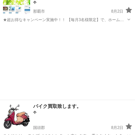
那覇市
8月2日
★超お得なキャンペーン実施中！！ 【毎月3名様限定】で、ホームペ
ージを6ページまで無料で制作いたします。 制作費、ドメイン代金、
沖縄
那覇市
その他
無料
サーバー代金は一切発生致しません。 初期費用0円で素晴らしいホー
ムページが持てます。 ...
バイク買取致します。
国頭郡
8月2日