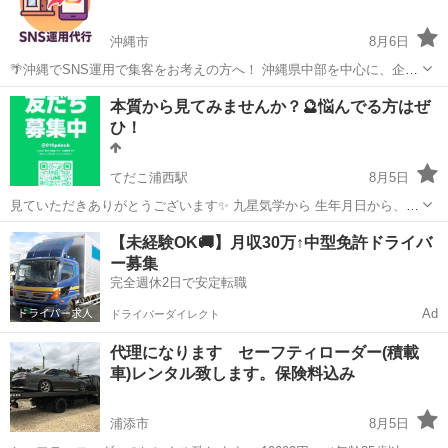
沖縄市
8月6日
🌴沖縄でSNS運用で集客をお考えの方へ！ 沖縄県中部を中心に、企業
や店舗のSNS運用をトータルサポートします！ 撮影・編集・投稿まで
沖縄
沖縄市
その他
YouTube
本質から見てみませんか？🔮悩んでる方はぜ
対応可能✨ 必要な部分だけのサポートもOKです！ 🌈 こんな方におす
ひ！
すめ！ ・S...
てだこ浦西駅
8月5日
見ていただきありがとうございます✨ 九星気学から 生年月日から、4
つの星をだします。 運気、相性、恋愛、仕事、健康(注意点)、妊娠(出
沖縄
うるま市
てだこ浦西駅
その他
九星気学
【未経験OK🚚】月収30万↑中型免許ドライバ
来やすい日必ずできる分けでは無いです)、開運の進め方 鑑定して行き
ー募集
ます。 生年月日で、色...
完全週休2日で安定転職
Ad
ドライバーダイレクト
代理になります セーフティローダー(積載
車)レンタル致します。保険料込み
浦添市
8月5日