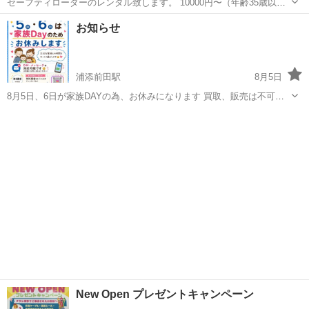
セーフティローダーのレンタル致します。 10000円〜（年齢35歳以上
は保険込） ETC付 尚、車検が切れたり、動かなくてお困りのお車が
沖縄
浦添市
その他
お知らせ
あれば積載車にてご希望の場所まで お運び致します。 7500円〜 ...
浦添前田駅
8月5日
8月5日、6日が家族DAYの為、お休みになります 買取、販売は不可で
すが、メッセージでの対応は可能です ご迷惑をおかけしてますがご確
沖縄
浦添市
浦添前田駅
その他
認宜しくお願いします🙇
New Open プレゼントキャンペーン