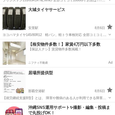
ブリジストン155/65R14 NEWNO 全部コミコミ28000円 お店は↓↓↓
https://maps.app.goo.gl/fJvTtmNa5WLv17SV9?g_st=ac
沖縄
島尻郡
安里駅
その他
タイヤ
大城タイヤサービス
安里駅
8月6日
ヨコハマタイヤ145/80R12 軽バン、軽トラ車検対応 全部コミコミ
23000円 お店は↓↓↓ https://maps.app.goo.gl/EKVf5tfwNWPr3GUV7?
沖縄
島尻郡
安里駅
その他
タイヤ
【格安物件多数！】家賃4万円以下多数
g_st=ac
【保証人ナシ】賃貸物件多数掲載！
Ad
ニフティ不動産
居場所提供型
那覇空港駅
8月6日
【就労継続支援B型】とは、 障害や難病のある人が利用できる障害福
祉サービスのひとつです。 体力などの理由から一般企業などで働くこ
沖縄
那覇市
那覇空港駅
その他
就労継続支援
沖縄SNS運用サポート✨撮影・編集・投稿ま
とが難しい方に対して、 就労の機会や生産活動を自分のペースで工賃
で丸投げOK！
を貰いながら利用可能です🌿 『...