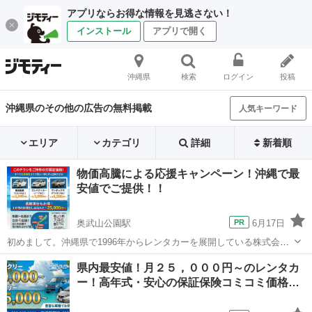
アプリならお得な情報を見逃さない！
インストール
アプリで開く
沖縄県
検索
ログイン
投稿
沖縄県のその他の広告の無料掲載
人気キーワード
エリア
カテゴリ
詳細
新着順
物価高騰による応援キャンペーン！沖縄で最
安値でご提供！！
奥武山公園駅
6月17日
初めまして。沖縄県で1996年からレンタカーを展開している株式会社
ダイドーレンタカーです！！ 2026年で営業を始め30年を迎えさせてい
沖縄
那覇市
奥武山公園駅
その他
レンタカー
県内最安値！月２５，０００円～のレンタカ
ただけました、お客様への感謝の気持ちを込めて( ^^) _旦~~ 物価高騰
ー！高年式・安心の保証保険コミコミ価格…
のこの今！...