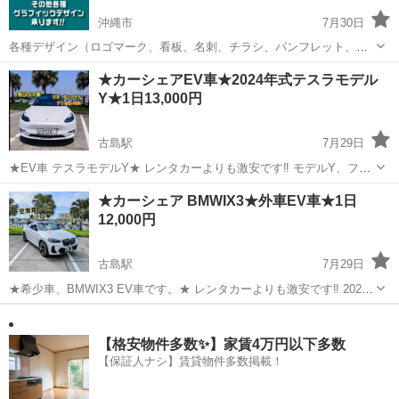
沖縄市
7月30日
各種デザイン（ロゴマーク、看板、名刺、チラシ、パンフレット、ユ
ニフォーム、グッズ）印刷、製作まで、ご予算に応じて承ります！ 店
沖縄
沖縄市
その他
チラシ
★カーシェアEV車★2024年式テスラモデル
舗や会社のデザイン業務でお困りの事業者様・ご担当者様、お問い合
Y★1日13,000円
わせください！ 起業、開...
古島駅
7月29日
★EV車 テスラモデルY★ レンタカーよりも激安です‼️ モデルY、フル
装備 ※購入検討中だけど乗ってみたい方 ※EV車に興味がある方 ※外
沖縄
宜野湾市
古島駅
その他
貸出
★カーシェア BMWIX3★外車EV車★1日
車好きな方 ※旅行で使いたい方 ※デートで使用したい方 大切に乗っ
12,000円
て頂ける方よろ...
古島駅
7月29日
★希少車、BMWIX3 EV車です。★ レンタカーよりも激安です‼️ 2022
年式、フル装備 ※購入検討中だけど乗ってみたい方 ※EV車に興味が
沖縄
宜野湾市
古島駅
その他
貸出
ある方 ※外車好きな方 ※旅行で使いたい方 大切に乗って頂ける方よ
ろしくお願...
【格安物件多数✨】家賃4万円以下多数
【保証人ナシ】賃貸物件多数掲載！