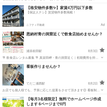
ませんか？☺️ ・紫外線カット ・車内温度上昇の軽減 ・クーラーのエ
沖縄
那覇市
首里駅
その他
【格安物件多数✨】家賃4万円以下多数
アコン効率UP‼️ ・プライバシー確保 ・ガラス飛散防止 などなどのメ
【保証人ナシ】賃貸物件多数掲載！
リットがあります...
Ad
ニフティ不動産
恩納村青の洞窟近くで飲食店始めませんか？
浦添前田駅
8月3日
🌴 飲食店レンタル募集 🌴 真栄田岬・青の洞窟近く｜初期費用を抑え
て、すぐに営業スタート！ 沖縄・恩納村、県道6号線沿い・真栄田岬
沖縄
国頭郡
浦添前田駅
その他
看板作りませんか？
（青の洞窟）近くで飲食店を始めたい方を募集しています。 厨房設備
が揃っているため、初期投...
てだこ浦西駅
8月2日
お店でも個人様でも、予算に応じた提案をさせて頂きます😊 看板制作
や、ユニークなアート作品をお求めなら、お気軽にご相談ください。
沖縄
うるま市
てだこ浦西駅
その他
ダイノックシート
【毎月3名様限定】無料でホームページ作成
アイデアから具体的なデザインまで、お客様のご要望にお応えしま
します 6ページまで0円
す。「看板について」「造形品について...