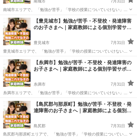
南城市
7月31日
南城市エリアで、 「勉強が苦手」「学校の授業についていけない」と
感じているお子さまや、 不登校・発達障害への配慮が必要なお子さま
沖縄
南城市
その他
不登校
【豊見城市】勉強が苦手・不登校・発達障害
を対象に、 家庭教師によるマンツーマン指導を行っています。 「家庭
のお子さまへ｜家庭教師による個別学習サ…
教師のアーチ」は、...
豊見城市
7月31日
豊見城市エリアで、 「勉強が苦手」「学校の授業についていけない」
と感じているお子さまや、 不登校・発達障害への配慮が必要なお子さ
沖縄
豊見城市
その他
不登校
【糸満市】勉強が苦手・不登校・発達障害の
まを対象に、 家庭教師によるマンツーマン指導を行っています。 「家
お子さまへ｜家庭教師による個別学習サポ…
庭教師のアーチ」は...
糸満市
7月31日
糸満市エリアで、 「勉強が苦手」「学校の授業についていけない」と
感じているお子さまや、 不登校・発達障害への配慮が必要なお子さま
沖縄
糸満市
その他
不登校
【島尻郡与那原町】勉強が苦手・不登校・発
を対象に、 家庭教師によるマンツーマン指導を行っています。 「家庭
達障害のお子さまへ｜家庭教師による個別…
教師のアーチ」は、...
島尻郡
7月31日
島尻郡与那原町エリアで、 「勉強が苦手」「学校の授業についていけ