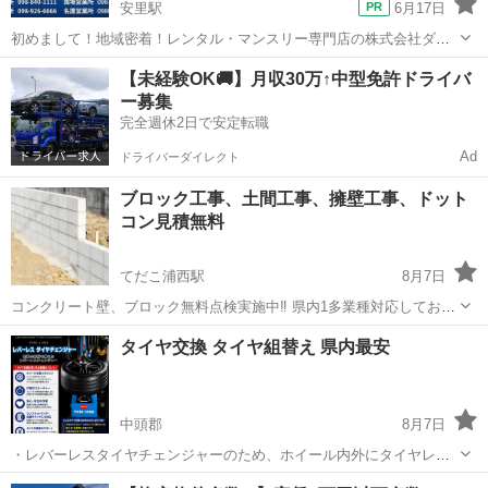
安里駅
6月17日
初めまして！地域密着！レンタル・マンスリー専門店の株式会社ダイ
ドーリースです。 皆様のご愛顧に支えられ、2025年とうとう30周年を
沖縄
那覇市
安里駅
その他
レンタカー
【未経験OK🚚】月収30万↑中型免許ドライバ
迎えさせていただけました。 全てのお客様へ深く感謝申し上げます。
ー募集
さて、この度20...
完全週休2日で安定転職
Ad
ドライバーダイレクト
ブロック工事、土間工事、擁壁工事、ドット
コン見積無料
てだこ浦西駅
8月7日
コンクリート壁、ブロック無料点検実施中‼️ 県内1多業種対応しており
ます👍 何でもご相談下さい👷 ・ブロック塀が道側に傾いて危ないから
沖縄
沖縄市
てだこ浦西駅
その他
無料
タイヤ交換 タイヤ組替え 県内最安
新しく積み直してほしい！ ・駐車場にブロック塀立てたい！ ・ブロッ
ク塀を解体したい！ 等...
中頭郡
8月7日
・レバーレスタイヤチェンジャーのため、ホイール内外にタイヤレバ
ー痕の金属傷が付きません。 ※特殊ホイールを除く ・タイヤ取り寄せ
沖縄
中頭郡
その他
タイヤ