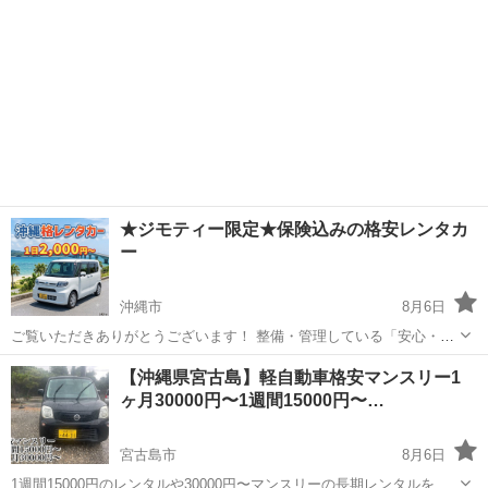
★ジモティー限定★保険込みの格安レンタカ
ー
沖縄市
8月6日
ご覧いただきありがとうございます！ 整備・管理している「安心・安
全の“わ”ナンバー正規格安レンタカー」です。 個人事業の為、格安で
沖縄
沖縄市
その他
貸出
【沖縄県宮古島】軽自動車格安マンスリー1
の貸し出しです。 軽自動車を、安心の保険コミコミ価格で格安貸し出
ヶ月30000円〜1週間15000円〜…
しいたします！ ...
宮古島市
8月6日
1週間15000円のレンタルや30000円〜マンスリーの長期レンタルを受