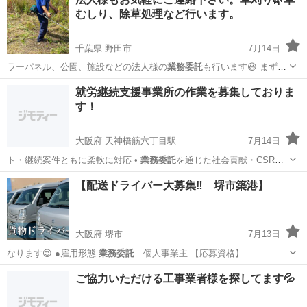
むしり、除草処理など行います。
千葉県 野田市
7月14日
ラーパネル、公園、施設などの法人様の
業務委託
も行います😃 まず
は、お気軽に…
千葉
野田市
剪定/造園
草むしり
就労継続支援事業所の作業を募集しておりま
す！
大阪府 天神橋筋六丁目駅
7月14日
ト・継続案件ともに柔軟に対応 •
業務委託
を通じた社会貢献・CSRの
一環として…
大阪
大阪市
天神橋筋六丁目駅
その他
就労継続支援
【配送ドライバー大募集‼️ 堺市築港】
大阪府 堺市
7月13日
なります😉 ●雇用形態
業務委託
個人事業主 【応募資格】 …
大阪
堺市
運搬代行
業務委託
ご協力いただける工事業者様を探してます💦