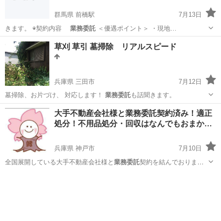
群馬県 前橋駅
7月13日
きます。 ◉契約内容
業務委託
＜優遇ポイント＞ ・現地…
群馬
前橋市
前橋駅
リフォーム
火災保険
草刈 草引 墓掃除 リアルスピード
兵庫県 三田市
7月12日
墓掃除、お片づけ、 対応します！
業務委託
も話聞きます。
兵庫
三田市
便利屋
業務委託
大手不動産会社様と業務委託契約済み！適正
処分！不用品処分・回収はなんでもおまか…
兵庫県 神戸市
7月10日
全国展開している大手不動産会社様と
業務委託
契約を結んでおります
ので、高水準な作…
兵庫
神戸市
その他
片付け