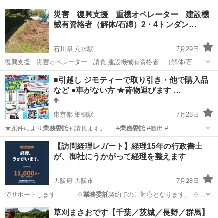
災害 復興支援 重機オペレーター 建設機
械有資格者（解体/石綿）2・4トンダン…
石川県 穴水駅
7月29日
復興支援 災害オペレーター 請負 建設機械有資格者 （解体/石
綿） 大型建設機械提携会社あり 災害オペレーター、2・4トンダンプ
石川
鳳珠郡
穴水駅
便利屋
業務委託
■引越し ジモティーで取り引き・他で購入品
作業します🛻作業依頼お待ちしております。業務形態請負 茨城県の事
など ■車がない方 ★荷物運びます …
務所より20km以内のみ2トン...
東京都 巣鴨駅
7月28日
★案件により
業務委託
も請負ます。 … #
業務委託
#搬出 #…
東京
文京区
巣鴨駅
運転代行
無料
【訪問経理レガート】経理15年の行政書士
が、御社にうかがって経理を整えます
大阪府 大阪市
7月28日
でサポートします ⸻ ※
業務委託
契約でのご対応となります。 ※税
務…
大阪
大阪市
その他
草刈まさおです【千葉／茨城／長野／群馬】