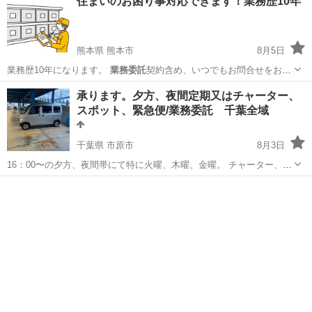
住まいのお困り事対応できます！業務歴10年
熊本県 熊本市
8月5日
業務歴10年になります。
業務委託
契約含め、いつでもお問合せをお待
ちし…
熊本
熊本市
便利屋
承ります。夕方、夜間定期又はチャーター、
スポット、緊急便/業務委託 千葉全域
千葉県 市原市
8月3日
16：00〜の夕方、夜間帯にて特に火曜、木曜、金曜。 チャーター、定
期案件、スポット、緊急便 ・軽貨物（黒ナンバー） ・医療／企業間／
千葉
市原市
運搬代行
案件
検体等歓迎 ・待機時間含めた契約希望 ・長期稼働前提 市原・千葉市
を拠...