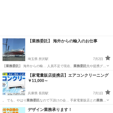
【業務委託】 海外からの輸入のお仕事
埼玉県 所沢駅
7月2日
【
業務委託
】 海外からの輸… 人員不足で現在、
業務委託
先や提携グル
ープ… 用形態は基本的に
業務委託
となりますが、研…
埼玉
所沢市
所沢駅
その他
業務委託
【家電量販店提携店】エアコンクリーニング
￥11,000～
兵庫県 長田駅
7月1日
。 でも、やはり
業務委託
なので下請けの会… 手家電量販店との
業務委
託
を皮切りにエアコ…
兵庫
神戸市
長田駅
エアコン掃除
業務委託
デザイン業務承ります！