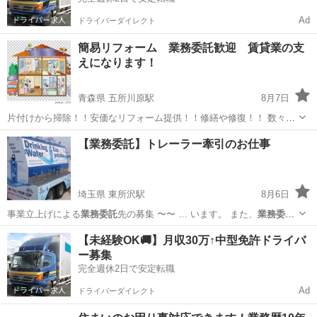
Ad
ドライバーダイレクト
簡易リフォーム 業務委託歓迎 賃貸業の支
えになります！
青森県 五所川原駅
8月7日
片付けから掃除！！安価なリフォーム提供！！修繕や修復！！ 数々の
業務実績あります！！ 色々頼む事が多すぎて各専門に頼むと費用が嵩
青森
五所川原市
五所川原駅
リフォーム
業務委託
【業務委託】トレーラー牽引のお仕事
む、そのようなお困 りの方には是非お勧めです！！ 大半の業務は解決
出来る...
埼玉県 東所沢駅
8月6日
事業立上げによる
業務委託
先の募集 〜〜 … います。 また、
業務委託
の条件によりトレ…
埼玉
所沢市
東所沢駅
運転代行
キッチンカー
【未経験OK🚚】月収30万↑中型免許ドライバ
ー募集
完全週休2日で安定転職
Ad
ドライバーダイレクト