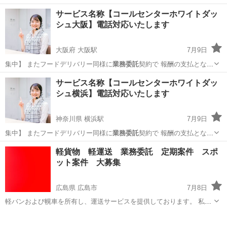
サービス名称【コールセンターホワイトダッ
シュ大阪】電話対応いたします
大阪府 大阪駅
7月9日
集中】 またフードデリバリー同様に
業務委託
契約で 報酬の支払となり
ます。 …
大阪
大阪市
大阪駅
その他
無料
サービス名称【コールセンターホワイトダッ
シュ横浜】電話対応いたします
神奈川県 横浜駅
7月9日
集中】 またフードデリバリー同様に
業務委託
契約で 報酬の支払となり
ます。 …
神奈川
横浜市
横浜駅
その他
無料
軽貨物 軽運送 業務委託 定期案件 スポ
ット案件 大募集
広島県 広島市
7月8日
​軽バンおよび幌車を所有し、運送サービスを提供しております。 ​私自
身がスポット専門のドライバーとして活動しておりますので、**「急
広島
広島市
運搬代行
案件
な欠員で人手が足りない」「一時的に配送量が急増した」**といった