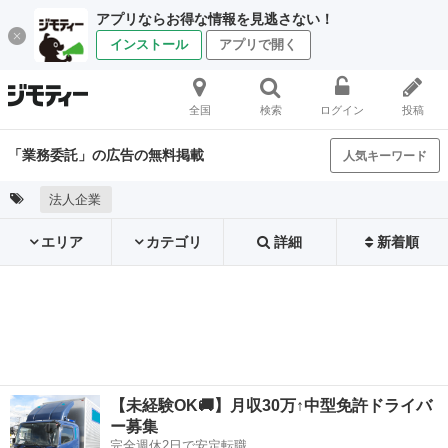
アプリならお得な情報を見逃さない！
インストール
アプリで開く
全国
検索
ログイン
投稿
「業務委託」の広告の無料掲載
人気キーワード
法人企業
エリア
カテゴリ
詳細
新着順
【未経験OK🚚】月収30万↑中型免許ドライバ
ー募集
完全週休2日で安定転職