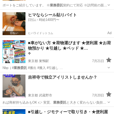
ポートをご紹介しています。 ※
業務委託
契約にて対応 ※訪問前の面
談・相談…
東京
新宿区
家事代行
ラク
ヒマならシール貼りバイト
日払い 時給1400円〜
Ad
ヒバライドットコム
■車がない方 ★荷物運びます ★便利屋 ★お荷
物預かり ★引越し ★ベッド ★…
東京都 巣鴨駅
7月21日
Nbp_j #
業務委託
#搬出 #搬入 #引越し …
東京
文京区
巣鴨駅
引っ越し
遺品整理士
吉祥寺で独立アイリストしませんか？
東京都 武蔵野市
7月20日
れば商材持ち込みもOK 👉 実質、
業務委託
と大きく変わらない負担で
“自分の…
東京
武蔵野市
その他
サロン
■引越し・ジモティーで取り引き・★便利屋