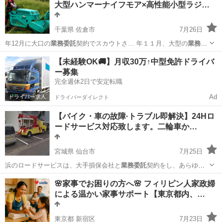
大型ハンマーナイフモア×高性能小型ラジ…
千葉県 佐倉市
7月26日
年12月に大口の
業務委託
契約でスカウトさ… 年１１月、大型の
業務委
託
契約を終了させて…
千葉
佐倉市
草刈り
草刈
【未経験OK🚚】月収30万↑中型免許ドライバ
ー募集
完全週休2日で安定転職
Ad
ドライバーダイレクト
【バイク・車の故障·トラブル即解決】24Hロ
ードサービス対応致します。二輪車か…
宮城県 仙台市
7月25日
浜のロードサービスは、大手損保会社と
業務委託
契約をし、あらゆる
トラブルにも対応出…
宮城
仙台市
生活トラブル
無料
🌸家事でお困りの方へ🌸 フィリピン人家政婦
による温かい家事サポート【東京都内、…
東京都 新宿区
7月23日