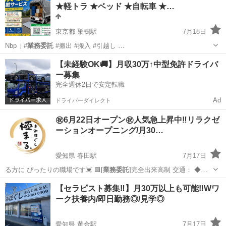
★軽トラ ★ベッド ★自転車 ★…
東京都 巣鴨駅
7月18日
Nbp_j #
業務委託
#搬出 #搬入 #引越し …
東京
文京区
巣鴨駅
引っ越し
軽トラ
【未経験OK🚚】月収30万↑中型免許ドライバ
ー募集
完全週休2日で安定転職
Ad
ドライバーダイレクト
㊗️6月22日オープン㊗️人気急上昇中‼️リラクゼ
ーションオープニング/月30…
愛知県 春田駅
7月17日
る方に ぴったりの職場です💓 🟩[
業務委託
]完全出来高制 交通： ◆車
通勤:…
愛知
名古屋市
春田駅
ボディケア
無料
【セラピスト募集‼️】月30万以上も可能‼️Wワ
ーク扶養内/即日勤務◎/見学◎
愛知県 黄金駅
7月17日