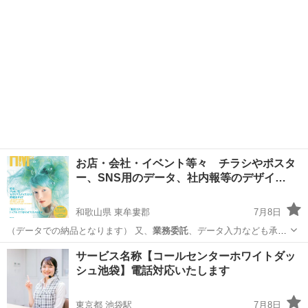
際の緊急対応や、特定の案件の...
お店・会社・イベント等々 チラシやポスタ
ー、SNS用のデータ、社内報等のデザイ…
和歌山県 東牟婁郡
7月8日
（データでの納品となります） 又、
業務委託
、データ入力なども承り
ます。 クラ…
和歌山
東牟婁郡
その他
ポスター
サービス名称【コールセンターホワイトダッ
シュ池袋】電話対応いたします
東京都 池袋駅
7月8日