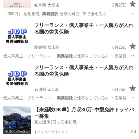
岐阜県 大垣市
6月27日
:2,000円） 雇用形態:
業務委託
通勤の可否: 車で通える方 …
岐阜
大垣市
その他
無料
フリーランス・個人事業主・一人親方が入れ
る国の労災保険
愛媛県 松山駅
6月25日
個人事業主・フリーランス ・
業務委託
で仕事をしている方 ・従業員…
愛媛
松山市
松山駅
その他
個人事業主
フリーランス・個人事業主・一人親方が入れ
る国の労災保険
石川県 金沢駅
6月25日
個人事業主・フリーランス ・
業務委託
で仕事をしている方 ・従業員…
石川
金沢市
金沢駅
その他
個人事業主
【未経験OK🚚】月収30万↑中型免許ドライバ
ー募集
完全週休2日で安定転職
Ad
ドライバーダイレクト