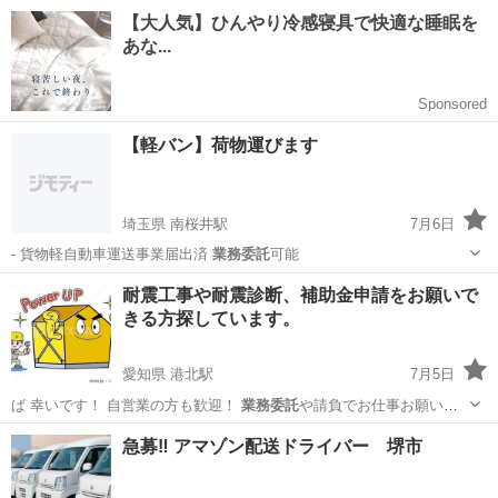
代理…
長野
松本市
その他
利用規約
【軽バン】荷物運びます
埼玉県 南桜井駅
7月6日
- 貨物軽自動車運送事業届出済
業務委託
可能
埼玉
春日部市
南桜井駅
運搬代行
業務委託
耐震工事や耐震診断、補助金申請をお願いで
きる方探しています。
愛知県 港北駅
7月5日
ば 幸いです！ 自営業の方も歓迎！
業務委託
や請負でお仕事お願いも
できます＾＾
愛知
名古屋市
港北駅
設計事務所
物件
急募‼︎ アマゾン配送ドライバー 堺市