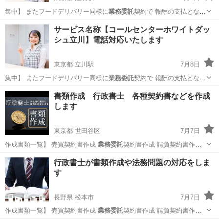
集中】 またフードデリバリー同様に
業務委託
契約で 報酬の支払となり
ます。 …
東京
豊島区
池袋駅
その他
無料
サービス名称【コールセンターホワイトダッ
シュ立川】電話対応いたします
東京都 立川駅
7月8日
集中】 またフードデリバリー同様に
業務委託
契約で 報酬の支払となり
ます。 …
東京
立川市
立川駅
その他
無料
書類作成 行政書士 各種契約書などを作成
します
東京都 世田谷区
7月7日
作成書類一覧】 売買契約書作成
業務委託
契約書作成 請負契約書作成
代理…
東京
世田谷区
その他
内容証明
行政書士が書類作成や法務問題の対応をしま
す
長野県 松本市
7月7日
作成書類一覧】 売買契約書作成
業務委託
契約書作成 請負契約書作成