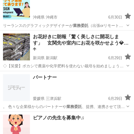
沖縄県 沖縄市
6月30日
リーランスのグラフィックデザイナーが
業務委託
（出張orリモート）
で、あらゆるデザ…
沖縄
沖縄市
その他
業務委託
お花好きに朗報「驚く美しさに開花しま
す」 玄関先や室内にお花を咲かせよう💎業
務…
新潟県 新潟駅
6月29日
◇【笑愛】ボカシで農薬や化学肥料を使わない栽培を始めましょう。
プランタでも鉢植えでも、畑でも田圃でも栽培する場所を選ばな
新潟
新潟市
新潟駅
その他
パートナー
い「万能たい肥」 ≪有機JAS肥料名「活菌態【笑愛】ボカシ」は
有機JAS栽培を誰にでも出来...
愛媛県 三津浜駅
6月29日
。 色々な企業様からのパートナーや
業務委託
、提携、連携させて頂き
たいなどのお話…
愛媛
松山市
三津浜駅
その他
業務委託
ピアノの先生を募集中♫