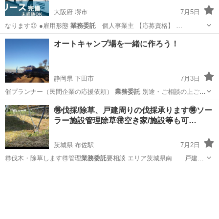
大阪府 堺市
7月5日
なります😉 ●雇用形態
業務委託
個人事業主 【応募資格】 …
大阪
堺市
運搬代行
業務委託
オートキャンプ場を一緒に作ろう！
静岡県 下田市
7月3日
催プランナー（民間企業の応援依頼）
業務委託
別途・ご相談の上ご提
案します “…
静岡
下田市
その他
業務委託
🉐伐採/除草、戸建周りの伐採承ります🉐ソー
ラー施設管理除草🉐空き家/施設等も可…
茨城県 布佐駅
7月2日
🉐伐木・除草します🉐管理
業務委託
要相談 エリア茨城県南 戸建て
限定…
茨城
北相馬郡
布佐駅
その他
無料