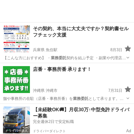
その契約、本当に大丈夫ですか？契約書セル
フチェック支援
兵庫県 魚住駅
8月3日
【こんな方におすすめ】 ・
業務委託
契約を結ぶ予定 ・副業や代理店ビ
ジ…
兵庫
明石市
魚住駅
その他
利用規約
店番・事務所番 承ります！
沖縄県 沖縄市
7月31日
舗や事務所の在駐（店番・事務所番）を
業務委託
として承ります。
「頻繁な来客…
沖縄
沖縄市
便利屋
無料
【未経験OK🚚】月収30万↑中型免許ドライバ
ー募集
完全週休2日で安定転職
Ad
ドライバーダイレクト