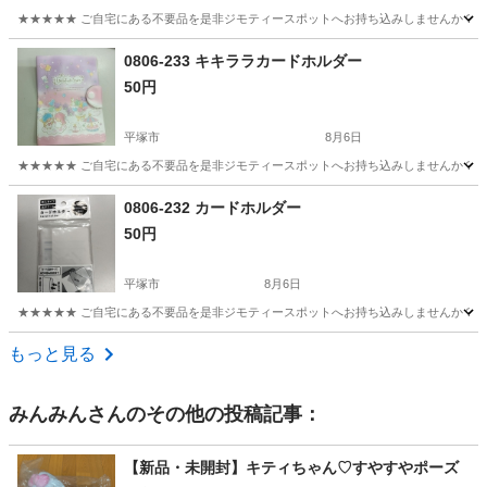
★★★★★ ご自宅にある不要品を是非ジモティースポットへお持ち込みしませんか？ 家
神奈川
相模原市
家庭用品
現地
0806-233 キキララカードホルダー
50円
平塚市
8月6日
★★★★★ ご自宅にある不要品を是非ジモティースポットへお持ち込みしませんか？ 家
神奈川
平塚市
手帳
現地
0806-232 カードホルダー
50円
平塚市
8月6日
★★★★★ ご自宅にある不要品を是非ジモティースポットへお持ち込みしませんか？ 家
神奈川
平塚市
生活雑貨
現地
もっと見る
みんみん
さんのその他の投稿記事：
【新品・未開封】キティちゃん♡すやすやポーズ