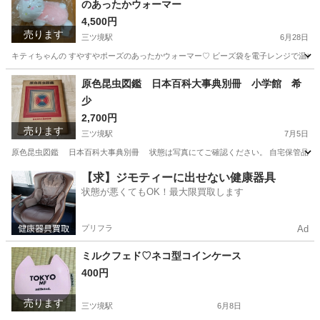
のあったかウォーマー
4,500円
売ります
三ツ境駅
6月28日
キティちゃんの すやすやポーズのあったかウォーマー♡ ビーズ袋を電子レンジで温めて 
神奈川
横浜市
三ツ境駅
生活雑貨
キティちゃん
原色昆虫図鑑 日本百科大事典別冊 小学館 希
少
2,700円
売ります
三ツ境駅
7月5日
原色昆虫図鑑 日本百科大事典別冊 状態は写真にてご確認ください。 自宅保管品なので気
神奈川
横浜市
三ツ境駅
本/CD/DVD
図鑑
【求】ジモティーに出せない健康器具
状態が悪くてもOK！最大限買取します
プリフラ
Ad
ミルクフェド♡ネコ型コインケース
400円
売ります
三ツ境駅
6月8日