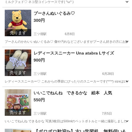
ミルクフェド♡ ネコ型コインケースです( ^ω^ )
神奈川
横浜市
三ツ境駅
生活雑貨
ネコ
プーさんぬいぐるみ♡
300円
売ります
三ツ境駅
6月8日
プーさんのかわいいぬいぐるみ♡ 傷や汚れなどございますがプーさん好きの方にお譲りできたら
神奈川
横浜市
三ツ境駅
おもちゃ
プーさん
レディーススニーカー Una atabra Lサイズ
900円
売ります
三ツ境駅
6月28日
レディーススニーカー♡ これからの季節にぴったりのスニーカーです(*^^*) size
神奈川
横浜市
三ツ境駅
靴/バッグ
シューズ
いいこでねんね できるかな 絵本 人気
550円
売ります
三ツ境駅
7月5日
いいこでねんね できるかな 写真3枚目は500mlのペットボトルと一緒に撮影しました。サ
神奈川
横浜市
三ツ境駅
絵本
モンテッソーリ
【ボロボロ歓迎✨】古い学習机、無料伺い&