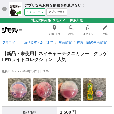
アプリならお得な情報を見逃さない！
インストール
アプリで開く
地元の掲示板 ジモティー 神奈川版
神奈川県
検索
ログイン
投稿
ジモティー
売ります・あげます
生活雑貨
神奈川県の生活雑貨
【新品・未使用】ネイチャーテクニカラー クラゲ
LEDライトコレクション 人気
投稿ID: 1nc0vx
2026年6月26日 09:45
1,500円
商品価格