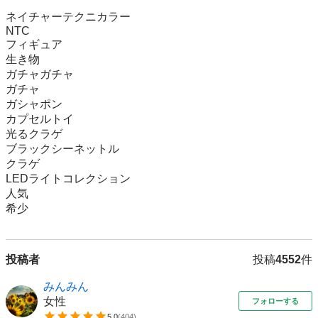
ネイチャーテクニカラー　

NTC

フィギュア

生き物

ガチャガチャ

ガチャ

ガシャポン

カプセルトイ

光るクラゲ

ブラックシーネットル

クラゲ

LEDライトコレクション

人気

希少
投稿者
投稿
4552
件
みんみん
女性
フォローする
5.0
(
404
)