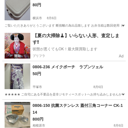
80円
横浜市
8月6日
ご覧いただきありがとうございます 断捨離の為出品致します お弁当箱は数回使用（レン
神奈川
横浜市
その他
トリー
【夏の大掃除🧹】いらない人形、査定しま
す❗️
状態が悪くてもOK！最大限買取します
プリフラ
Ad
0806-236 メイクポーチ ラプンツェル
50円
平塚市
8月6日
★★★★★ ご自宅にある不要品を是非ジモティースポットへお持ち込みしませんか？ 家
神奈川
平塚市
生活雑貨
ラプンツェル
0806-150 抗菌ステンレス 蓋付三角コーナー CK-1
14
800円
相模原市
8月6日