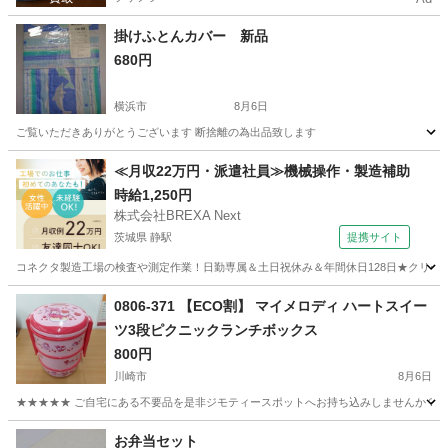
掛けふとんカバー 新品
680円
横浜市
8月6日
ご覧いただきありがとうございます 断捨離の為出品致します
神奈川
横浜市
その他
断捨離
≪月収22万円・派遣社員≫機械操作・製造補助
時給1,250円
株式会社BREXA Next
茨城県 静駅
提携サイト
コネクタ製造工場の検査や測定作業！日勤専属＆土日祝休み＆年間休日128日★クリーン
茨城
常陸大宮市
静駅
その他
0806-371 【ECO割】 マイメロディ ハートスイー
ツ3段ピクニックランチボックス
800円
川崎市
8月6日
★★★★★ ご自宅にある不要品を是非ジモティースポットへお持ち込みしませんか？ 家
神奈川
川崎市
家庭用品
マイメロディ
お弁当セット