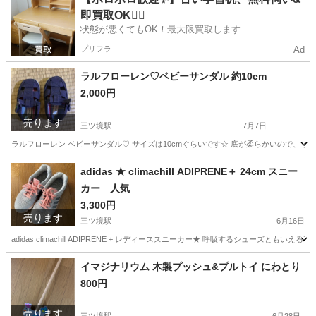
即買取OK🙆‍♀️
状態が悪くてもOK！最大限買取します
プリフラ
Ad
ラルフローレン♡ベビーサンダル 約10cm
2,000円
売ります
三ツ境駅
7月7日
ラルフローレン ベビーサンダル♡ サイズは10cmぐらいです☆ 底が柔らかいので、 タ
神奈川
横浜市
三ツ境駅
靴
ラルフローレン
adidas ★ climachill ADIPRENE＋ 24cm スニー
カー 人気
3,300円
売ります
三ツ境駅
6月16日
adidas climachill ADIPRENE + レディーススニーカー★ 呼吸するシュ
神奈川
横浜市
三ツ境駅
靴
シューズ
イマジナリウム 木製プッシュ&プルトイ にわとり
800円
売ります