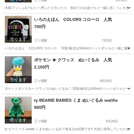
三ツ境駅
6月28日
木製プッシュ&プルトイ 押したり引いたり、初めてのお友だちと一緒に歩こう♪ 大きくなって
神奈川
横浜市
三ツ境駅
おもちゃ
イマジナリウム
いろのえほん COLORS コローロ 人気
700円
売ります
三ツ境駅
7月5日
いろのえほん COLORS コローロ 写真3枚目は500mlのペットボトルと一緒に撮影
神奈川
横浜市
三ツ境駅
絵本
モンテッソーリ
ポケモン ★ クワッス ぬいぐるみ 人気
2,100円
売ります
三ツ境駅
6月25日
ポケットモンスター クワッスのぬいぐるみ♡ 写真4枚目は500mlのペットボトルと一緒
神奈川
横浜市
三ツ境駅
おもちゃ
クワッス
ty BEANIE BABIES くま ぬいぐるみ wattlie
900円
売ります
三ツ境駅
6月28日
ty ビーニーズ wattlie くまのぬいぐるみで有名なty社製です‼︎ 大切に保管していたため