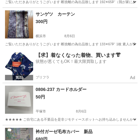
ご覧いただきありがとうございます 断捨離の為出品致します 192✕65㌢（我が家にあ
神奈川
横浜市
その他
カーテン
サンゲツ カーテン
300円
横浜市
8月6日
ご覧いただきありがとうございます 断捨離の為出品致します 133✕67㌢ 1枚 素人が
神奈川
横浜市
その他
サンゲツ
【求】着なくなった着物、買います👘
状態が悪くてもOK！最大限買取します
プリフラ
Ad
0806-237 カードホルダー
50円
平塚市
8月6日
★★★★★ ご自宅にある不要品を是非ジモティースポットへお持ち込みしませんか？ 家
神奈川
平塚市
生活雑貨
現地
衿付ガーゼ毛布カバー 新品
680円