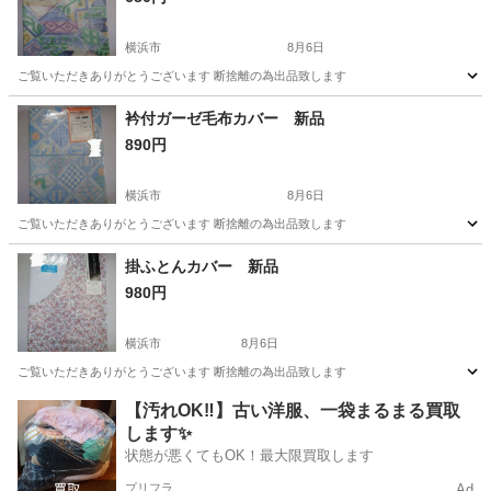
横浜市
8月6日
ご覧いただきありがとうございます 断捨離の為出品致します
神奈川
横浜市
その他
毛布
衿付ガーゼ毛布カバー 新品
890円
横浜市
8月6日
ご覧いただきありがとうございます 断捨離の為出品致します
神奈川
横浜市
その他
毛布
掛ふとんカバー 新品
980円
横浜市
8月6日
ご覧いただきありがとうございます 断捨離の為出品致します
神奈川
横浜市
その他
断捨離
【汚れOK‼️】古い洋服、一袋まるまる買取
します✨
状態が悪くてもOK！最大限買取します
プリフラ
Ad