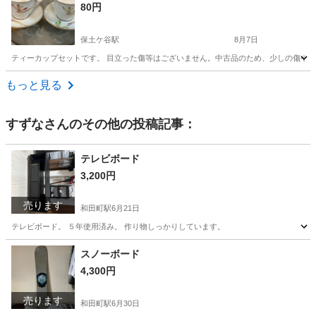
80円
保土ケ谷駅
8月7日
ティーカップセットです。 目立った傷等はございません。中古品のため、少しの傷や汚
神奈川
横浜市
保土ケ谷駅
食器
ティーカップ
もっと見る
すずな
さんのその他の投稿記事：
テレビボード
3,200円
売ります
和田町駅
6月21日
テレビボード。 ５年使用済み。 作り物しっかりしています。
神奈川
横浜市
和田町駅
家具
使用済み
スノーボード
4,300円
売ります
和田町駅
6月30日