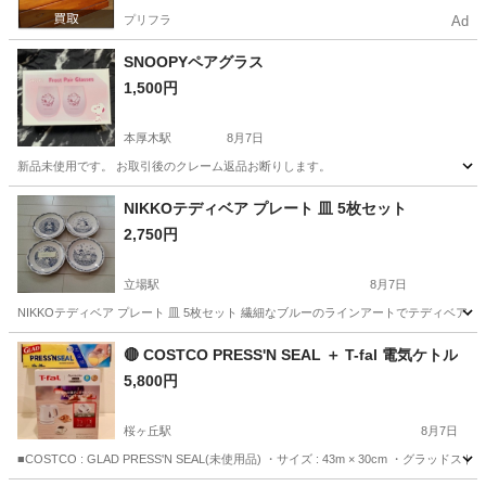
プリフラ
Ad
SNOOPYペアグラス
1,500円
本厚木駅
8月7日
新品未使用です。 お取引後のクレーム返品お断りします。
神奈川
厚木市
本厚木駅
食器
グラス
NIKKOテディベア プレート 皿 5枚セット
2,750円
立場駅
8月7日
NIKKOテディベア プレート 皿 5枚セット 繊細なブルーのラインアートでテディベ
神奈川
横浜市
立場駅
食器
🔴 COSTCO PRESS'N SEAL ＋ T-fal 電気ケトル
5,800円
桜ヶ丘駅
8月7日
■COSTCO : GLAD PRESS'N SEAL(未使用品) ・サイズ : 43m × 30