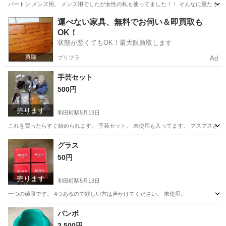
バートン メンズ用。 メンズ用でしたが女性の私も使ってました！！ そんなに重たく感じ
神奈川
横浜市
和田町駅
スノーボード
バートン
運べない家具、無料でお伺い＆即買取も
OK！
状態が悪くてもOK！最大限買取します
プリフラ
Ad
手芸セット
500円
売ります
和田町駅
5月13日
これを買ったらすぐ始められます。 手芸セット。 未使用も入ってます。 プスプスさ
神奈川
横浜市
和田町駅
その他
セット
グラス
50円
売ります
和田町駅
5月13日
一つの値段です。 4つあるので欲しい方は声かけてください。 未使用。
神奈川
横浜市
和田町駅
食器
グラス
バンボ
2,500円