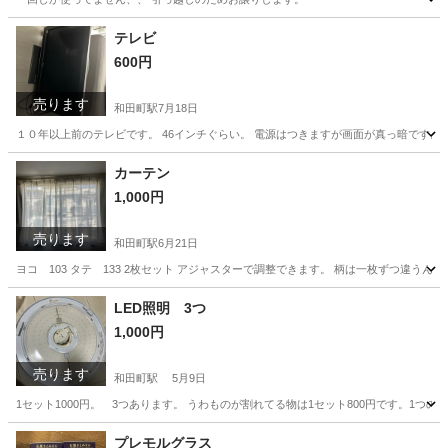
神奈川
横浜市
和田町駅
その他
譲り
テレビ
600円
売ります
和田町駅
7月18日
１０年以上前のテレビです。 46インチぐらい。 電源はつきますが画面が真っ暗です。
神奈川
横浜市
和田町駅
テレビ
46インチ
カーテン
1,000円
売ります
和田町駅
6月21日
ヨコ 103 タテ 133 2枚セット アジャスターで調整できます。 柄は一枚ずつ違う
神奈川
横浜市
和田町駅
カーテン、ブラインド
カーテン
LED照明 3つ
1,000円
売ります
和田町駅
5月9日
1セット1000円。 3つあります。 うわものが割れてる物は1セット800円です。1つ
神奈川
横浜市
和田町駅
照明器具
LED照明
プレモルグラス