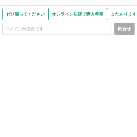
ぜひ譲ってください
オンライン決済で購入希望
まだあります
問合せ
初めての方へ
利用規約
プライバシーポリシー
プライバシー・ステートメント
健全化に資する運用方針
お問い合わせ
運営会社
サイトマップ
ご利用ガイド
フリーワードで探す
PC版で表示
都道府県選択
特定商取引法の表示
利用者情報の外部送信について