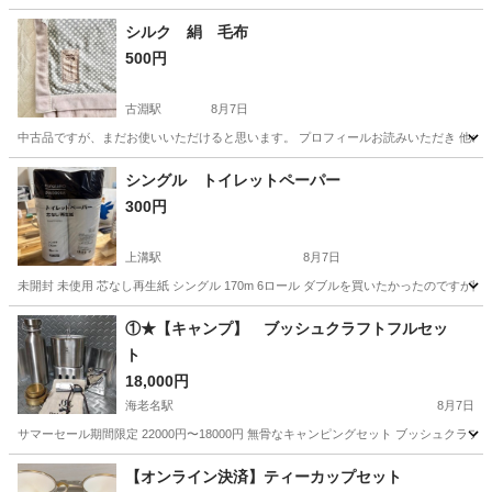
シルク 絹 毛布
500円
古淵駅
8月7日
中古品ですが、まだお使いいただけると思います。 プロフィールお読みいただき 他の
神奈川
相模原市
古淵駅
その他
シングル トイレットペーパー
300円
上溝駅
8月7日
未開封 未使用 芯なし再生紙 シングル 170m 6ロール ダブルを買いたかったのです
神奈川
相模原市
上溝駅
生活雑貨
シングル
①★【キャンプ】 ブッシュクラフトフルセッ
ト
18,000円
海老名駅
8月7日
サマーセール期間限定 22000円〜18000円 無骨なキャンピングセット ブッシュクラ
神奈川
海老名市
海老名駅
生活雑貨
湯沸かし
【オンライン決済】ティーカップセット