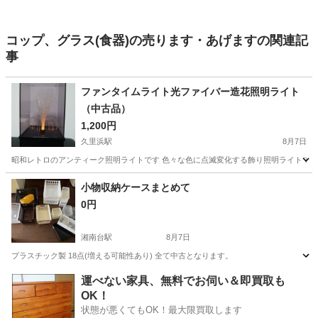
コップ、グラス(食器)の売ります・あげますの関連記
事
ファンタイムライト光ファイバー造花照明ライト
（中古品）
1,200円
久里浜駅
8月7日
昭和レトロのアンティーク照明ライトです 色々な色に点滅変化する飾り照明ライトです 
神奈川
横須賀市
久里浜駅
家庭用品
小物収納ケースまとめて
0円
湘南台駅
8月7日
プラスチック製 18点(増える可能性あり) 全て中古となります。
神奈川
藤沢市
湘南台駅
家庭用品
運べない家具、無料でお伺い＆即買取も
OK！
状態が悪くてもOK！最大限買取します