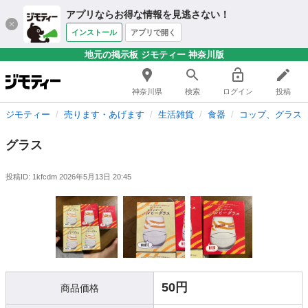
アプリならお得な情報を見逃さない！
インストール
アプリで開く
地元の掲示板 ジモティー 神奈川版
神奈川県
検索
ログイン
投稿
ジモティー
売ります・あげます
生活雑貨
食器
コップ、グラス
グラス
投稿ID: 1kfcdm
2026年5月13日 20:45
50円
商品価格