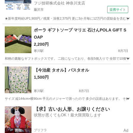
フジ技研株式会社 神奈川支店
藤沢市
提携サイト
★新年度時給UP1,900円／残業・深夜2,375円 更に3か月毎に12万円の奨励金を含む
神奈川
藤沢市
その他
ポーラ ギフトソープ マリエ 石けんPOLA GIFT S
OAP
2,200円
寒川駅
8月7日
和柄の素敵なギフトボックスです。 二段になっており、各段5個入りで 全部で10個です。 75g 
神奈川
高座郡
寒川駅
家庭用品
POLA
【今治産 タオル】バスタオル
1,500円
寒川駅
8月7日
サイズ 縦144cm×横90cm 手元のメジャーで測ったので 多少の誤差はあります。 そ
神奈川
高座郡
寒川駅
家庭用品
需要
【求】古いお人形、お譲りください
状態が悪くてもOK！最大限買取します
プリフラ
Ad