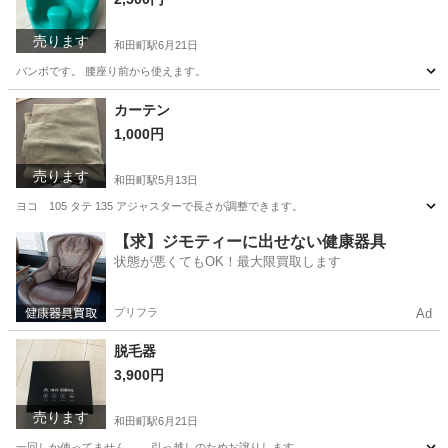
売ります
和田町駅
6月21日
バンボです。 腰座り前から使えます。
神奈川
横浜市
和田町駅
ベビー用品
バンボ
カーテン
1,000円
売ります
和田町駅
5月13日
ヨコ 105 タテ 135 アジャスターで長さが調整できます。
神奈川
横浜市
和田町駅
カーテン、ブラインド
カーテン
【求】ジモティーに出せない健康器具
状態が悪くてもOK！最大限買取します
プリフラ
Ad
脱毛器
3,900円
売ります
和田町駅
6月21日
一回しか使ってません、、 引っ越しのためお譲りします。