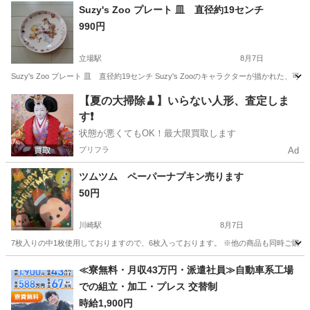
神奈川
大和市
桜ヶ丘駅
食器
ウェッジウッド
Suzy's Zoo プレート 皿 直径約19センチ
990円
立場駅
8月7日
Suzy's Zoo プレート 皿 直径約19センチ Suzy's Zooのキャラクターが
神奈川
横浜市
立場駅
食器
【夏の大掃除🧹】いらない人形、査定しま
す❗️
状態が悪くてもOK！最大限買取します
プリフラ
Ad
ツムツム ペーパーナプキン売ります
50円
川崎駅
8月7日
7枚入りの中1枚使用しておりますので、6枚入っております。 ※他の商品も同時ご購入
神奈川
川崎市
川崎駅
家庭用品
ナプキン
≪寮無料・月収43万円・派遣社員≫自動車系工場
での組立・加工・プレス 交替制
時給1,900円