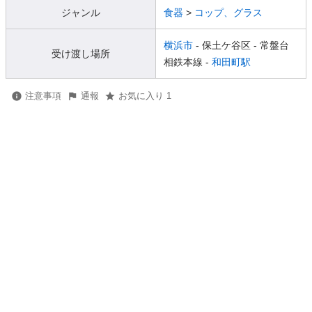
ジャンル
食器
>
コップ、グラス
横浜市
- 保土ケ谷区
- 常盤台
受け渡し場所
相鉄本線 -
和田町駅
注意事項
通報
お気に入り 1