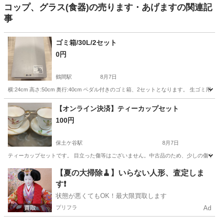
コップ、グラス(食器)の売ります・あげますの関連記
事
ゴミ箱/30L/2セット
0円
鶴間駅
8月7日
横:24cm 高さ:50cm 奥行:40cm ペダル付きのゴミ箱、2セットとなります。 生
神奈川
大和市
鶴間駅
家庭用品
【オンライン決済】ティーカップセット
100円
保土ケ谷駅
8月7日
ティーカップセットです。 目立った傷等はございません。中古品のため、少しの傷や汚
神奈川
横浜市
保土ケ谷駅
食器
ティーカップ
【夏の大掃除🧹】いらない人形、査定しま
す❗️
状態が悪くてもOK！最大限買取します
プリフラ
Ad