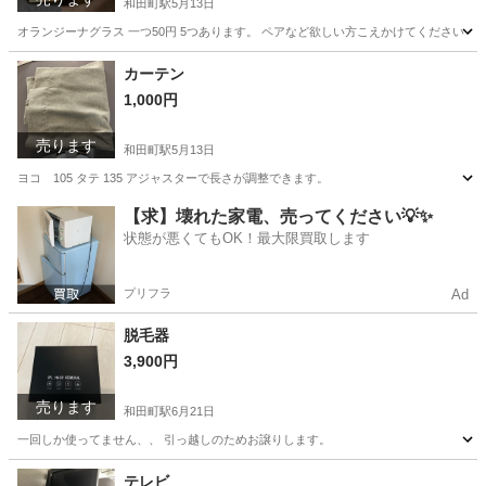
和田町駅
5月13日
オランジーナグラス 一つ50円 5つあります。 ペアなど欲しい方こえかけてください！！
神奈川
横浜市
和田町駅
食器
グラス
カーテン
1,000円
売ります
和田町駅
5月13日
ヨコ 105 タテ 135 アジャスターで長さが調整できます。
神奈川
横浜市
和田町駅
カーテン、ブラインド
カーテン
【求】壊れた家電、売ってください💡✨
状態が悪くてもOK！最大限買取します
プリフラ
Ad
脱毛器
3,900円
売ります
和田町駅
6月21日
一回しか使ってません、、 引っ越しのためお譲りします。
神奈川
横浜市
和田町駅
その他
譲り
テレビ