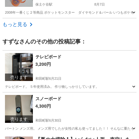
保土ケ谷駅
8月7日
2008年一番くじ２等商品 ポケットモンスター ダイヤモンド＆パール いつもポケモンと一
神奈川
横浜市
保土ケ谷駅
食器
もっと見る
すずな
さんのその他の投稿記事：
テレビボード
3,200円
売ります
和田町駅
6月21日
テレビボード。 ５年使用済み。 作り物しっかりしています。
神奈川
横浜市
和田町駅
家具
使用済み
スノーボード
4,300円
売ります
和田町駅
6月30日
バートン メンズ用。 メンズ用でしたが女性の私も使ってました！！ そんなに重たく感じ
神奈川
横浜市
和田町駅
スノーボード
バートン