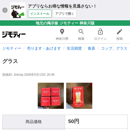
アプリならお得な情報を見逃さない！
インストール
アプリで開く
地元の掲示板 ジモティー 神奈川版
神奈川県
検索
ログイン
投稿
ジモティー
売ります・あげます
生活雑貨
食器
コップ、グラス
グラス
投稿ID: 1kfcbq
2026年5月13日 20:45
50円
商品価格