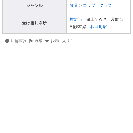
ジャンル
食器
>
コップ、グラス
横浜市
- 保土ケ谷区
- 常盤台
受け渡し場所
相鉄本線 -
和田町駅
注意事項
通報
お気に入り 1