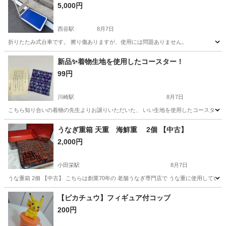
5,000円
西谷駅
8月7日
折りたたみ式台車です。 擦り傷ありますが、使用には問題ありません。
神奈川
横浜市
西谷駅
その他
台車
新品✨着物生地を使用したコースター！
99円
川崎駅
8月7日
こちら知り合いの着物の先生よりお譲りいただいた、 いい生地を使用したコースターです
神奈川
川崎市
川崎駅
生活雑貨
コースター
うなぎ重箱 天重 海鮮重 2個 【中古】
2,000円
小田栄駅
8月7日
うな重箱 2個 【中古】 こちらは創業70年の 老舗うなぎ専門店で うな重に使用してい
神奈川
川崎市
小田栄駅
食器
【ピカチュウ】フィギュア付コップ
200円