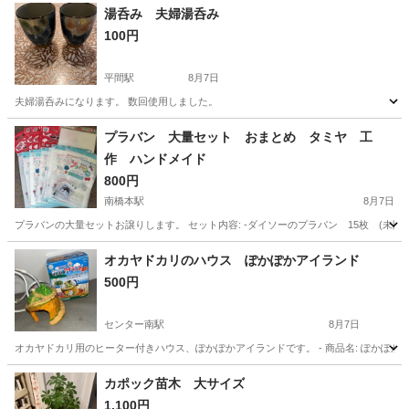
湯呑み 夫婦湯呑み
100円
平間駅
8月7日
夫婦湯呑みになります。 数回使用しました。
神奈川
川崎市
平間駅
食器
湯呑み
プラバン 大量セット おまとめ タミヤ 工
作 ハンドメイド
800円
南橋本駅
8月7日
プラバンの大量セットお譲りします。 セット内容: -ダイソーのプラバン 15枚 (未開封品) -タミヤ
神奈川
相模原市
南橋本駅
その他
オカヤドカリのハウス ぽかぽかアイランド
500円
センター南駅
8月7日
オカヤドカリ用のヒーター付きハウス、ぽかぽかアイランドです。 - 商品名: ぽかぽかアイランド - 対
神奈川
横浜市
センター南駅
その他
カポック苗木 大サイズ
1,100円