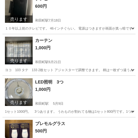
600円
売ります
和田町駅
7月18日
１０年以上前のテレビです。 46インチぐらい。 電源はつきますが画面が真っ暗です。
神奈川
横浜市
和田町駅
テレビ
46インチ
カーテン
1,000円
売ります
和田町駅
6月21日
ヨコ 103 タテ 133 2枚セット アジャスターで調整できます。 柄は一枚ずつ違う
神奈川
横浜市
和田町駅
カーテン、ブラインド
カーテン
LED照明 3つ
1,000円
売ります
和田町駅
5月9日
1セット1000円。 3つあります。 うわものが割れてる物は1セット800円です。1つ
神奈川
横浜市
和田町駅
照明器具
LED照明
プレモルグラス
500円