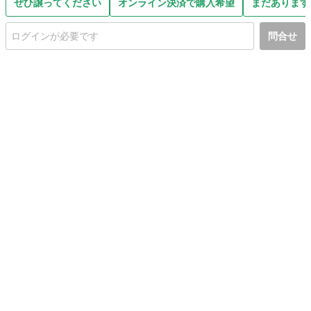
ぜひ譲ってください
オンライン決済で購入希望
まだあります
問合せ
初めての方へ
利用規約
プライバシーポリシー
プライバシー・ステートメント
健全化に資する運用方針
お問い合わせ
運営会社
サイトマップ
ご利用ガイド
フリーワードで探す
PC版で表示
都道府県選択
特定商取引法の表示
利用者情報の外部送信について
© 2011-
2026
Jmty, Inc.