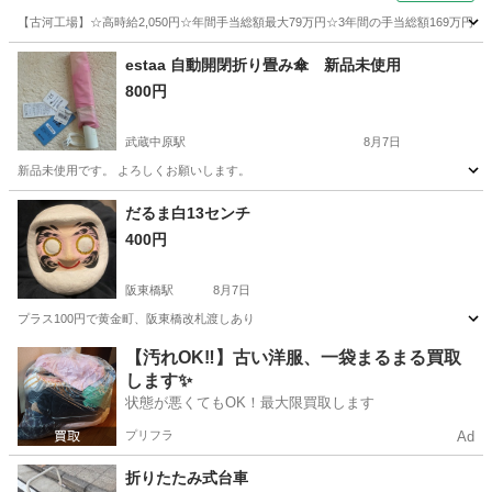
【古河工場】☆高時給2,050円☆年間手当総額最大79万円☆3年間の手当総額169万円
茨城
古河市
その他
estaa 自動開閉折り畳み傘 新品未使用
800円
武蔵中原駅
8月7日
新品未使用です。 よろしくお願いします。
神奈川
川崎市
武蔵中原駅
その他
だるま白13センチ
400円
阪東橋駅
8月7日
プラス100円で黄金町、阪東橋改札渡しあり
神奈川
横浜市
阪東橋駅
年中行事用品
だるま
【汚れOK‼️】古い洋服、一袋まるまる買取
します✨
状態が悪くてもOK！最大限買取します
プリフラ
Ad
折りたたみ式台車