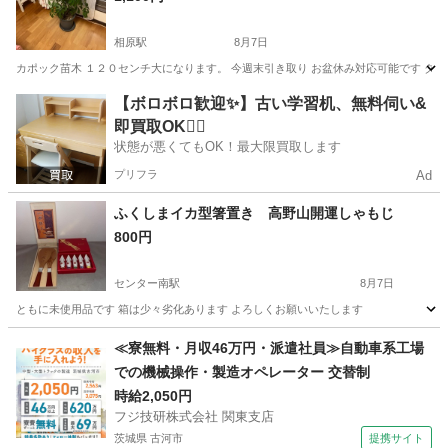
相原駅
8月7日
カポック苗木 １２０センチ大になります。 今週末引き取り お盆休み対応可能です ダ
神奈川
相模原市
相原駅
家庭用品
【ボロボロ歓迎✨】古い学習机、無料伺い&
即買取OK🙆‍♀️
状態が悪くてもOK！最大限買取します
プリフラ
Ad
ふくしまイカ型箸置き 高野山開運しゃもじ
800円
センター南駅
8月7日
ともに未使用品です 箱は少々劣化あります よろしくお願いいたします
神奈川
横浜市
センター南駅
食器
≪寮無料・月収46万円・派遣社員≫自動車系工場
での機械操作・製造オペレーター 交替制
時給2,050円
フジ技研株式会社 関東支店
茨城県 古河市
提携サイト