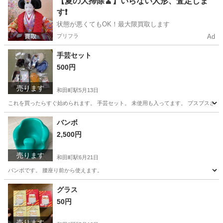
【夏の大掃除🧹】いらない人形、査定しま
す❗️
状態が悪くてもOK！最大限買取します
プリフラ
Ad
手芸セット
500円
売ります
和田町駅
5月13日
これを買ったらすぐ始められます。 手芸セット。 未使用も入ってます。 プスプスさ
神奈川
横浜市
和田町駅
その他
セット
バンボ
2,500円
売ります
和田町駅
6月21日
バンボです。 腰座り前から使えます。
神奈川
横浜市
和田町駅
ベビー用品
バンボ
グラス
50円
売ります