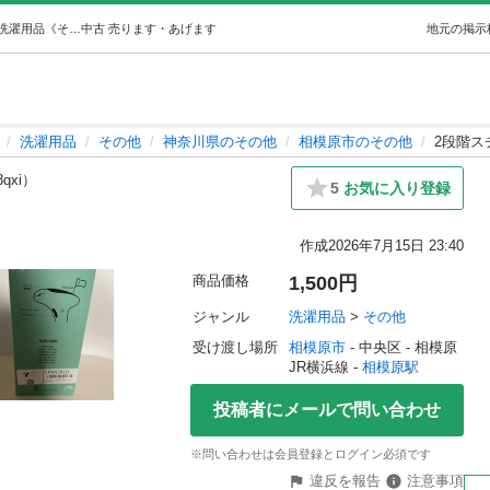
2段階スチームアイロン (誠心誠意プロフ必読) 相模原の洗濯用品《その他》の中古あげます・譲ります｜ジモティーで不用品の処分
中古
売ります・あげます
地元の掲示
洗濯用品
その他
神奈川県のその他
相模原市のその他
2段階ス
8qxi）
5
お気に入り登録
作成
2026年7月15日 23:40
商品価格
1,500円
ジャンル
洗濯用品
 > 
その他
受け渡し場所
相模原市
 - 中央区
 - 相模原
JR横浜線 - 
相模原駅
投稿者にメールで問い合わせ
※問い合わせは会員登録とログイン必須です
違反を報告
注意事項