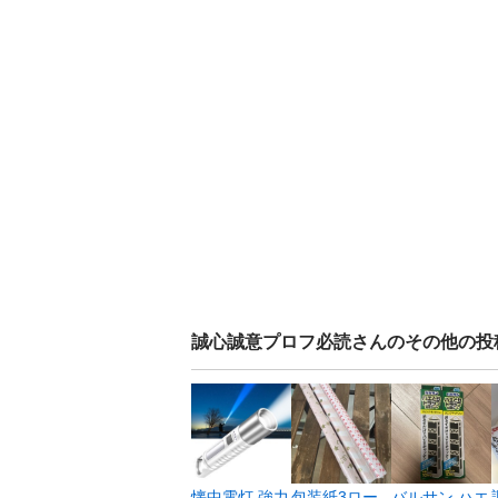
誠心誠意プロフ必読
さんのその他の投
懐中電灯 強力
包装紙3ロー
バルサン ハエ