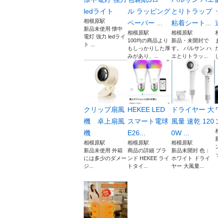
ledライト
ル ラッピング
とりトラップ
相模原駅
ペーパー ...
粘着シート...
新品未使用 懐中
相模原駅
相模原駅
電灯 強力 ledライ
100均の商品より
新品・未開封で
ト ...
もしっかりした厚
す。 バルサン ハ
みがあり、...
エとりトラッ...
クリップ扇風
HEKEE LED
ドライヤー 大
機 卓上扇風
スマート電球
風量 速乾 120
機
E26...
0W ...
相模原駅
相模原駅
相模原駅
新品未使用 外箱
商品の詳細 ブラ
新品未開封 色：
には多少のダメー
ンド HEKEE ライ
ホワイト ドライ
ジ...
トタイ...
ヤー 大風量...