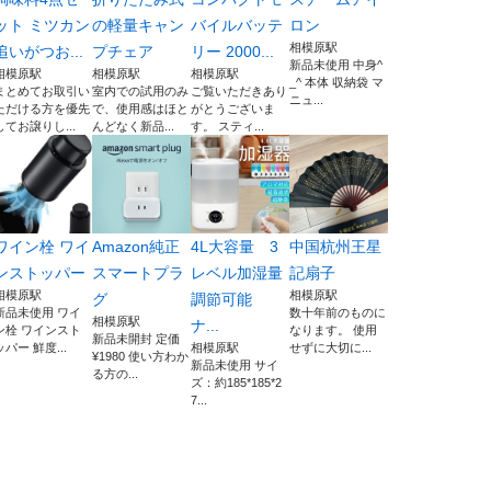
ット ミツカン
の軽量キャン
バイルバッテ
ロン
相模原駅
追いがつお...
プチェア
リー 2000...
新品未使用 中身^
相模原駅
相模原駅
相模原駅
_^ 本体 収納袋 マ
まとめてお取引い
室内での試用のみ
ご覧いただきあり
ニュ...
ただける方を優先
で、使用感はほと
がとうございま
してお譲りし...
んどなく新品...
す。 スティ...
ワイン栓 ワイ
Amazon純正
4L大容量 3
中国杭州王星
ンストッパー
スマートプラ
レベル加湿量
記扇子
相模原駅
相模原駅
グ
調節可能
新品未使用 ワイ
数十年前のものに
相模原駅
ナ...
ン栓 ワインスト
なります。 使用
新品未開封 定価
ッパー 鮮度...
相模原駅
せずに大切に...
¥1980 使い方わか
新品未使用 サイ
る方の...
ズ：約185*185*2
7...