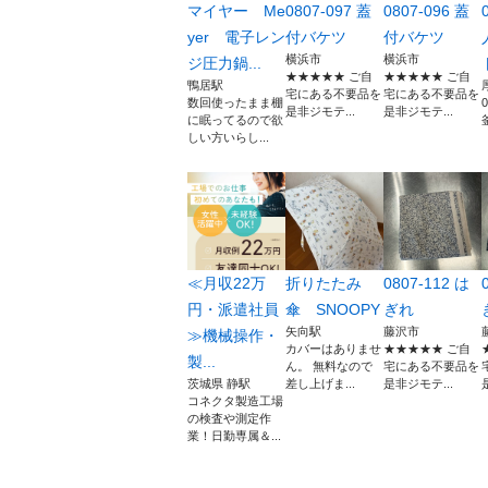
マイヤー Me
0807-097 蓋
0807-096 蓋
yer 電子レン
付バケツ
付バケツ
横浜市
横浜市
ジ圧力鍋...
★★★★★ ご自
★★★★★ ご自
鴨居駅
宅にある不要品を
宅にある不要品を
数回使ったまま棚
是非ジモテ...
是非ジモテ...
に眠ってるので欲
しい方いらし...
≪月収22万
折りたたみ
0807-112 は
円・派遣社員
傘 SNOOPY
ぎれ
矢向駅
藤沢市
≫機械操作・
カバーはありませ
★★★★★ ご自
製...
ん。 無料なので
宅にある不要品を
茨城県 静駅
差し上げま...
是非ジモテ...
コネクタ製造工場
の検査や測定作
業！日勤専属＆...