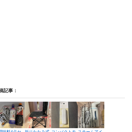
稿記事：
調味料4点セ
折りたたみ式
コンパクトモ
スチームアイ