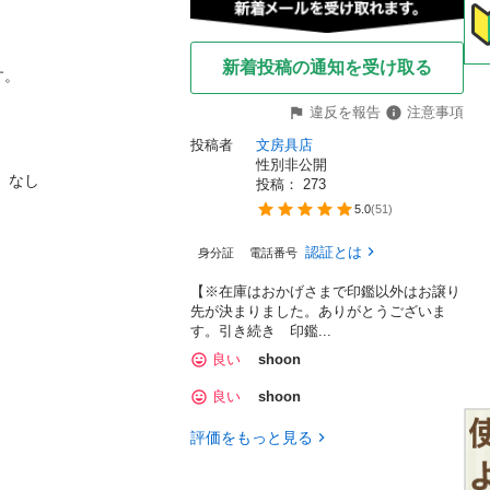
新着投稿の通知を受け取る
。

違反を報告
注意事項
投稿者
文房具店
性別非公開
なし

投稿： 
273
5.0
(
51
)
認証とは
身分証
電話番号
【※在庫はおかげさまで印鑑以外はお譲り
先が決まりました。ありがとうございま
す。引き続き 印鑑...
良い
shoon
良い
shoon
評価をもっと見る