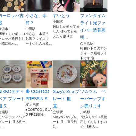
ヨーロッパ古
小さな、水
すいとう
ファンタイム
中田駅
銭
筒？
ライト光ファ
数回しか使ってま
横浜市
中田駅
イバー造花照
せん 使ってもら
15年くらい前にヨ
小さな、水筒？
えたら譲りま...
明...
ーロッパ旅行をし
お酒？ウイスキ
た際に残っ...
ー？少し入れる...
久里浜駅
昭和レトロのアン
ティーク照明ライ
トです 色...
NIKKOテディ
🔴 COSTCO
Suzy's Zoo プ
ツムツム ペ
ベア プレート
PRESS'N S...
レート 皿
ーパーナプキ
桜ヶ丘駅
皿 5...
直...
ン売ります
■COSTCO : GLA
立場駅
立場駅
川崎駅
D PRESS'N...
NIKKOテディベア
Suzy's Zoo プレ
7枚入りの中1枚使
プレート 皿 5枚セ
ート 皿 直径約
用しておりますの
...
1...
で、6枚入...