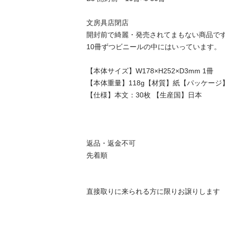
文房具店閉店

開封前で綺麗・発売されてまもない商品です
10冊ずつビニールの中にはいっています。

【本体サイズ】W178×H252×D3mm 1冊

【本体重量】118g【材質】紙【パッケージ】
【仕様】本文：30枚 【生産国】日本

返品・返金不可

先着順

直接取りに来られる方に限りお譲りします