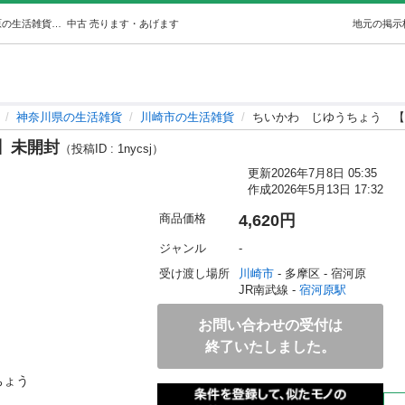
ちいかわじゆうちょう【新品】未開封 (文房具店) 宿河原の生活雑貨の中古あげます・譲ります｜ジモティーで不用品の処分
中古
売ります・あげます
地元の掲示
神奈川県の生活雑貨
川崎市の生活雑貨
ちいかわ じゆうちょう 【
】未開封
（投稿ID : 1nycsj）
更新
2026年7月8日 05:35
作成
2026年5月13日 17:32
商品価格
4,620円
ジャンル
-
受け渡し場所
川崎市
 - 多摩区
 - 宿河原
JR南武線 - 
宿河原駅
お問い合わせの受付は
終了いたしました。
ょう
