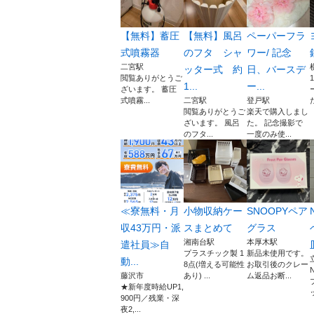
【無料】蓄圧
【無料】風呂
ペーパーフラ
式噴霧器
のフタ シャ
ワー/ 記念
二宮駅
ッター式 約
日、バースデ
閲覧ありがとうご
1...
ー...
ざいます。 蓄圧
式噴霧...
二宮駅
登戸駅
閲覧ありがとうご
楽天で購入しまし
ざいます。 風呂
た。 記念撮影で
のフタ...
一度のみ使...
≪寮無料・月
小物収納ケー
SNOOPYペア
収43万円・派
スまとめて
グラス
湘南台駅
本厚木駅
遣社員≫自
プラスチック製 1
新品未使用です。
動...
8点(増える可能性
お取引後のクレー
藤沢市
あり) ...
ム返品お断...
★新年度時給UP1,
ッ
900円／残業・深
夜2,...