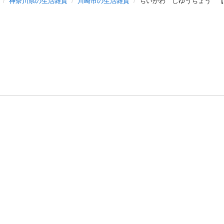
神奈川県の生活雑貨
川崎市の生活雑貨
ちいかわ じゆうちょう 【
バシーポリシー
プライバシー・ステートメント
健全化に資する運用
プ
ご利用ガイド
フリーワードで探す
特定商取引法の表示
利用