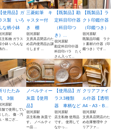
【使用品】ガ
三菱鉛筆 キ
【既製品】勘
【既製品】ラ
ラス製 いろ
ャスター付
定科目印什器
クト印鑑什器
んな柄小鉢
き 棚
（科目印つ
（印鑑つき）
宿河原駅
宿河原駅
宿河原駅
き）...
店主私物 ガラス
文房具店閉店のた
既製品印鑑 ラク
宿河原駅
製小鉢 いろんな
め店内使用品お譲
ト素材の什器（印
勘定科目印什器
柄の...
りします ...
鑑つき）です...
科目印バラ たく
さん入って...
折りたたみ
ノベルティー
【使用品】ガ
クリアファイ
机 3個
灰皿【使用
ラス3種類
ル什器【透明
宿河原駅
品】
器 車柄など
A4・A3・B...
店舗で使用してい
宿河原駅
宿河原駅
宿河原駅
ました。 傷・汚
店主私物 灰皿で
店主私物 使用品
文房具店閉店のた
れ・埃ござ...
す。 ノベルティ
です。 使用して
め在庫整理中 ク
ー品 ...
なかっ...
リアファ...