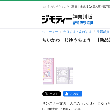
神奈川
版
都道府県選択
ジモティー
売ります・あげます
生活雑貨
ちいかわ じゆうちょう 【新品
ポスト
いいね！
サンスター文具　人気のちいかわ　じゆうち
B5 開封前　10冊×3 30冊
