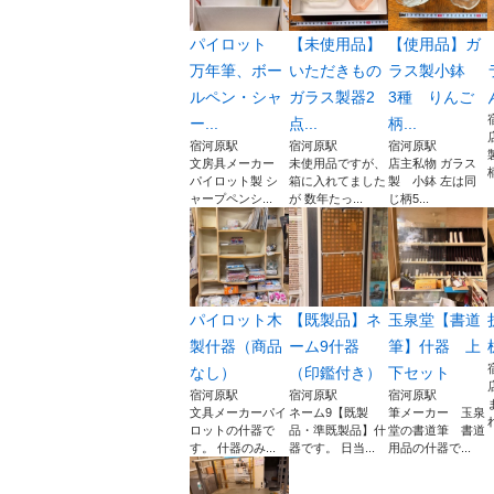
パイロット
【未使用品】
【使用品】ガ
万年筆、ボー
いただきもの
ラス製小鉢
ルペン・シャ
ガラス製器2
3種 りんご
ー...
点...
柄...
宿河原駅
宿河原駅
宿河原駅
文房具メーカー
未使用品ですが、
店主私物 ガラス
パイロット製 シ
箱に入れてました
製 小鉢 左は同
ャープペンシ...
が 数年たっ...
じ柄5...
パイロット木
【既製品】ネ
玉泉堂【書道
製什器（商品
ーム9什器
筆】什器 上
なし）
（印鑑付き）
下セット
宿河原駅
宿河原駅
宿河原駅
文具メーカーパイ
ネーム9【既製
筆メーカー 玉泉
ロットの什器で
品・準既製品】什
堂の書道筆 書道
す。 什器のみ...
器です。 日当...
用品の什器で...